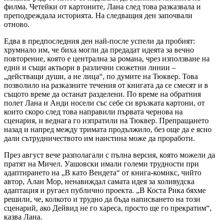
филма. Четейки от картоните, Лана след това разказвала и
преподреждала историята. На следващия ден започвали
отново.
Едва в предпоследния ден най-после успели да пробият:
хрумнало им, че биха могли да предадат идеята за вечно
повторение, която е централна за романа, чрез използване на
едни и същи актьори в различни сюжетни линии –
„действащи души, а не лица“, по думите на Тюквер. Това
позволило на разказните течения от книгата да се смесят и в
същото време да останат разделени. По време на обратния
полет Лана и Анди носели със себе си връзката картони, от
които скоро след това направили първата чернова на
сценария, и веднага го изпратили на Тюквер. Препращането
назад и напред между тримата продължило, без още да е ясно
дали сътрудничеството им наистина може да проработи.
През август вече разполагали с пълна версия, която можели да
пратят на Мичел. Уашовски имали големи трудности при
адаптирането на „В като Вендета“ от книга-комикс, чийто
автор, Алан Мор, ненавиждал самата идея за холивудска
адаптация и ругаел публично проекта. „В Коста Рика бяхме
решили, че, колкото и трудно да бъда написването на този
сценарий, ако Дейвид не го хареса, просто ще го прекратим“,
казва Лана.