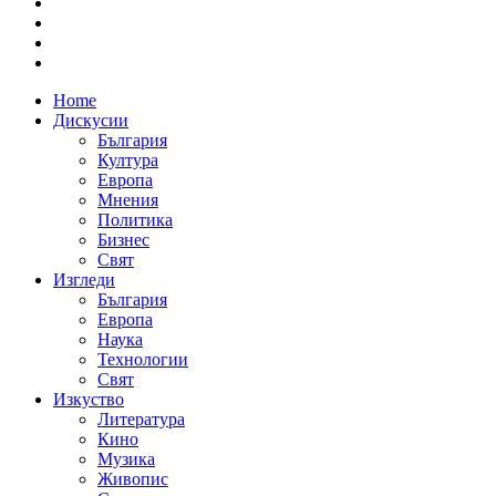
Home
Дискусии
България
Култура
Европа
Мнения
Политика
Бизнес
Свят
Изгледи
България
Европа
Наука
Технологии
Свят
Изкуство
Литература
Кино
Музика
Живопис