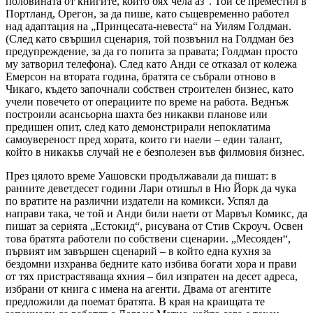
половината от книгите, които бях чела аз“. Той се преместил в
Портланд, Орегон, за да пише, като същевременно работел
над адаптация на „Принцесата-невеста“ на Уилям Голдман.
(След като свършил сценария, той позвънил на Голдман без
предупреждение, за да го попита за правата; Голдман просто
му затворил телефона). След като Анди се отказал от колежа
Емерсон на втората година, братята се събрали отново в
Чикаго, където започнали собствен строителен бизнес, като
учели повечето от операциите по време на работа. Веднъж
построили асансьорна шахта без никакви планове или
предишен опит, след като демонстрирали непоклатима
самоувереност пред хората, които ги наели – един талант,
който в никакъв случай не е безполезен във филмовия бизнес.
През цялото време Уашовски продължавали да пишат: в
ранните деветдесет години Лари отишъл в Ню Йорк да чука
по вратите на различни издатели на комикси. Успял да
направи така, че той и Анди били наети от Марвъл Комикс, да
пишат за серията „Естокид“, рисувана от Стив Скроуч. Освен
това братята работели по собствени сценарии. „Месояден“,
първият им завършен сценарий – в който една кухня за
бездомни изхранва бедните като избива богати хора и прави
от тях пристрастяваща яхния – бил изпратен на десет адреса,
избрани от книга с имена на агенти. Двама от агентите
предложили да поемат братята. В края на краищата те