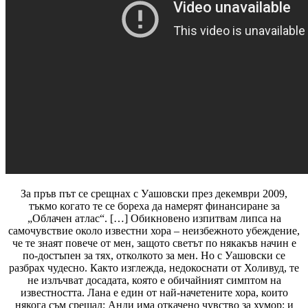
За пръв път се срещнах с Уашовски през декември 2009,
тъкмо когато те се бореха да намерят финансиране за
„Облачен атлас“. […] Обикновено изпитвам липса на
самочувствие около известни хора – неизбежното убеждение,
че те знаят повече от мен, защото светът по някакъв начин е
по-достъпен за тях, отколкото за мен. Но с Уашовски се
разбрах чудесно. Както изглежда, недокоснати от Холивуд, те
не излъчват досадата, която е обичайният симптом на
известността. Лана е един от най-начетените хора, които
някога съм срещал; Анди има откачено чувство за хумор; и