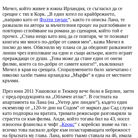
Мичел, който живее в южна Ирландия, се съгласил да се
срещне с тях в Корк. „В един хотел по крайбрежието,
„направо като от
Фолти тауърс
“, както го описва Лана, те
разказали на автора за мъчителния процес на разглобяване и
повторно сглобяване на романа до сценария, който той е
прочел. „Стана нещо като виц да се повтаря, че те познават
книгата ми много по-добре от самия мен“, казва Мичел в
писмо до мен. Обяснили му плана си да обединят разказните
линии чрез използване на едни и същи актьори, които играят
прераждащи се души. „Това може да стане един от онези
филми, които са по-добри от самите книги!“, възкликнал
Мичел в края на срещата. Споразумението било запечатано с
няколко халби тъмна ирландска „Мърфи“ в една от местните
кръчми.
През юни 2011 Уашовски и Тюквер вече били в Берлин, заети
с пред-продукцията на „Облачен атлас“. В гостната на
апартамента на Лана (на „Унтер ден линден“), където един
екземпляр от „120-те дни на Содом“ от маркиз дьо Сад служи
като подпорка на вратата, тримата режисьори разговаряли за
страстта си към филма. Анди, който тогава бил на 43, носел
износена фланелка и чифт „
Крокс
“ с корейско знаме на тях –
всичко това пасвало добре към позастаряващата небрежност
на бръсната му глава. Лана, която тъкмо ставала на 46, имала