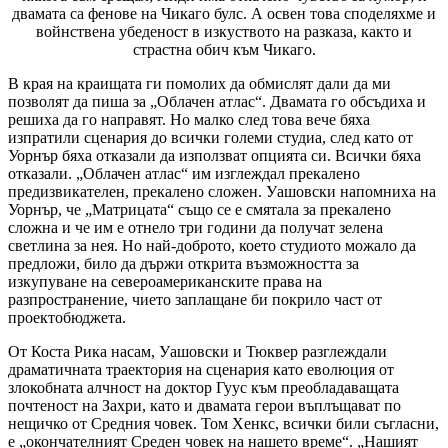
двамата са фенове на Чикаго булс. А освен това споделяхме и
войнствена убеденост в изкуството на разказа, както и
страстна обич към Чикаго.
В края на краищата ги помолих да обмислят дали да ми
позволят да пиша за „Облачен атлас“. Двамата го обсъдиха и
решиха да го направят. Но малко след това вече бяха
изпратили сценария до всички големи студиа, след като от
Уорнър бяха отказали да използват опцията си. Всички бяха
отказали. „Облачен атлас“ им изглеждал прекалено
предизвикателен, прекалено сложен. Уашовски напомниха на
Уорнър, че „Матрицата“ също се е смятала за прекалено
сложна и че им е отнело три години да получат зелена
светлина за нея. Но най-доброто, което студиото можало да
предложи, било да държи открита възможността за
изкупуване на североамериканските права на
разпространение, чието заплащане би покрило част от
проектобюджета.
От Коста Рика насам, Уашовски и Тюквер разглеждали
драматичната траектория на сценария като еволюция от
злокобната алчност на доктор Гуус към преобладаващата
почтеност на Захри, като и двамата герои въплъщават по
нещичко от Средния човек. Том Хенкс, всички били съгласни,
е „окончателният Среден човек на нашето време“. „Нашият