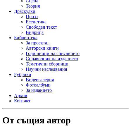
Сцена
Теория
Драскулки
Проза
Есеистика
Свободен текст
Видрица
Библиотека
За проекта...
Авторски книги
Годишници на списанието
Справочник на изданието
Тематични сборници
Научни изследвания
Рубрики
Видеогалерия
Фотоалбуми
За изданието
Архив
Контакт
От същия автор