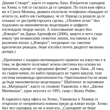
Джими Стюарт“, както го нарича Лана. Изпратили сценария
на Хенкс и той се съгласил да се срещнат. По пътя към офиса
му в Санта Моника, двамата получили телефонно обаждане от
агента си, който им съобщавал, че от Уорнър са решили да се
откажат от дистрибуторската сделка. „Облачен атлас“ бил
подложен на икономическо моделиране и цифрите
изглеждали твърде ниски. А използваният модел бил
„Изворът“ на Дарън Аронофски (2006), защото в него също
имало три независими сюжетни линии, поставени в три
различни епохи. („Изворът“, посрещнат със смесени
критически реакции, беше изгубил почти двадесет милиона
долара.)
„Проблемът с пазарно-мотивираното правене на изкуство е в
това, че филмите получават зелена светлина въз основа на
преценки, идещи от предишни филми“, казва Лана. „И така,
по същия начин, по който природата не търпи вакуум, тази
система ненавижда оригиналността. Оригиналността не може
да бъде икономически моделирана.“ Шаблонът за оценяване
на „Матрицата“, както си спомнят Уашовски, е бил „Джони
Мнемоник“, един неуспех от 1995, също с Кеану Рийвс.
В паркинга пред офиса на Хенкс, Уашовски и Тюквер се
отърсили от неприятната новина преди да влязат вътре. Хенкс
бил чел сценария, но не и книгата. „Сценарият не беше