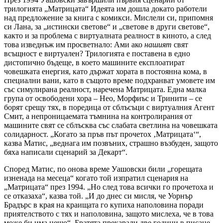
трилогията „Матрицата“ Идеята им дошла докато работели
над предложение за книга с комикси. Мислели си, припомня
си Лана, за „истински светове“ и „светове в други светове“,
както и за проблема с виртуалната реалност в киното, а след
това изведнъж им просветнало: Ами ако
нашият
свят
всъщност е виртуален? Трилогията е поставена в едно
дистопично бъдеще, в което машините експлоатират
човешката енергия, като държат хората в постоянна кома, в
специални вани, като в същото време подхранват умовете им
със симулирана реалност, наречена Матрицата. Една малка
група от освободени хора – Нео, Морфиъс и Тринити – се
борят срещу тях, в поредица от сблъсъци с виртуалния Агент
Смит, а непроницаемата тъмнина на контролирания от
машините свят се сблъсква със слабата светлина на човешката
солидарност. „Когато за пръв път прочетох ‚Матрицата‘“,
казва Матис, „веднага им позвъних, страшно възбуден, защото
бяха написали сценарий за Декарт“.
Според Матис, по онова време Уашовски били „горещата
изненада на месеца“ когато той изпратил сценария на
„Матрицата“ през 1994. „Но след това всички го прочетоха и
се отказаха“, казва той. „И до днес си мисля, че Уорнър
Брадърс в края на краищата го купиха наполовина поради
приятелството с тях и наполовина, защото мислеха, че в това
може би има нещо“. Братята прекарали две години в писане