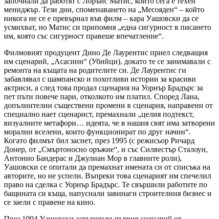
започнали да работят с Лорънс Матис, който сега е техен
мениджър. Тези дни, споменаването на „Месояден“ – който
никога не се е превърнал във филм – кара Уашовски да се
усмихват, но Матис си припомня „една сигурност в писането
им, която със сигурност правеше впечатление“.
Филмовият продуцент Дино Де Лаурентис приел следващия
им сценарий, „Асасини“ (Убийци), докато те се занимавали с
ремонта на къщата на родителите си. Де Лаурентис ги
забавлявал с шампанско и похотливи истории за красиви
актриси, а след това продал сценария на Уорнър Брадърс за
пет пъти повече пари, отколкото им платил. Според Лана,
допълнителни съществени промени в сценария, направени от
специално нает сценарист, премахнали „целия подтекст,
визуалните метафори… идеята, че в нашия свят има затворени
морални вселени, които функционират по друг начин“.
Когато филмът бил заснет, през 1995 (с режисьор Ричард
Донер, от „Смъртоносно оръжие“, и със Силвестър Сталоун,
Антонио Бандерас и Джулиан Мор в главните роли),
Уашовски се опитали да премахнат имената си от списъка на
авторите, но не успели. Въпреки това сценарият им спечелил
право на сделка с Уорнър Брадърс. Те свършили работите по
бащината си къща, напуснали завинаги строителния бизнес и
се заели с правене на кино.
През 1994 Уашовски завършили първия сценарий от