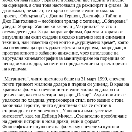
на сценария, а след това настоявали да режисират и филма. За
да докажат, че могат, те първо се заели с един по-малък
проект, „Обвързана“, с Джина Гершон, Дженифър Тайли и
Джо Пантолиано – лесбийски трилър с хепиенд. „Обвързана“
убедил Уорнър. Уашовски заснели „Матрицата“ за сто и
осемнадесет дни. За да направят филма, братята и хората от
визуалния им екип създали няколко напълно нови снимачни
техники, най-известна сред които е „куршумено време“, която
им позволява да пресъздадат ефекта на куршум, напредващ в
пространството в забавено движение, чрез използване на
виртуална кинематография за манипулиране на поредица от
неподвижни кадри, заснети по продължение на траекторията
на куршума.
„Матрицата“, чиято премиера беше на 31 март 1999, спечели
почти тридесет милиона долара в първия си уикенд. В края на
краищата филмът спечели почти един милиард долара по
целия свят, както и четири награди „Оскар“. Аудиториите се
увлякоха по хладния, ултрамодерен стил, като заедно с това
заобичаха героите, чиято единствена сила се състои в
старомодната им човечност. „Уашовски имат усет към
митовете“, каза ми Дейвид Мичел. „Съзнателно преобличане
на древни истории в нови дрехи, език и форма“.
Философските внушения на филма му спечелиха култови
последователи, както и множество академични изследвания,