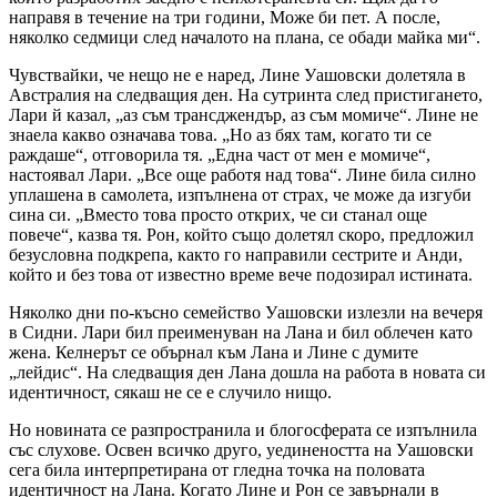
направя в течение на три години, Може би пет. А после,
няколко седмици след началото на плана, се обади майка ми“.
Чувствайки, че нещо не е наред, Лине Уашовски долетяла в
Австралия на следващия ден. На сутринта след пристигането,
Лари й казал, „аз съм трансджендър, аз съм момиче“. Лине не
знаела какво означава това. „Но аз бях там, когато ти се
раждаше“, отговорила тя. „Една част от мен е момиче“,
настоявал Лари. „Все още работя над това“. Лине била силно
уплашена в самолета, изпълнена от страх, че може да изгуби
сина си. „Вместо това просто открих, че си станал още
повече“, казва тя. Рон, който също долетял скоро, предложил
безусловна подкрепа, както го направили сестрите и Анди,
който и без това от известно време вече подозирал истината.
Няколко дни по-късно семейство Уашовски излезли на вечеря
в Сидни. Лари бил преименуван на Лана и бил облечен като
жена. Келнерът се обърнал към Лана и Лине с думите
„лейдис“. На следващия ден Лана дошла на работа в новата си
идентичност, сякаш не се е случило нищо.
Но новината се разпространила и блогосферата се изпълнила
със слухове. Освен всичко друго, уединеността на Уашовски
сега била интерпретирана от гледна точка на половата
идентичност на Лана. Когато Лине и Рон се завърнали в