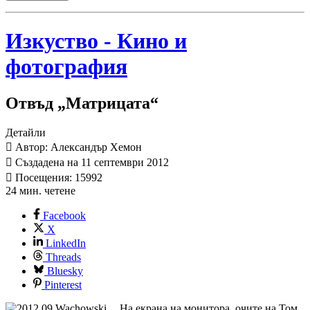
Изкуство - Кино и
фотография
Отвъд „Матрицата“
Детайли
Автор: Александър Хемон
Създадена на 11 септември 2012
Посещения: 15992
24 мин. четене
Facebook
X
LinkedIn
Threads
Bluesky
Pinterest
На екрана на монитора, очите на Том