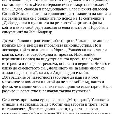
със заглавия като „Нео-материализмът и смъртта на сюжета“
или „Съдба, свобода и предусещане“. Словенският философ
Славой Жижек е писал за трилогията, а заглавието на книгата
му, занимаваща се с реакциите по повод на 11 септември е
„Добре дошли в пустинята на реалното“ – цитат от филма,
който пък на свой ред е алюзия за една мисъл от „Подобия и
симулации“ на Жан Бодрияр.
Двамата бивши строителни работници от Чикаго внезапно се
превърнали в звезди на глобалната киноиндустрия. Но в
договора, който подписали в Уорнър, Уашовски включвили
клауза, която ги освобождава от пресата. Избягвайки
втренчения поглед на индустриалната преса, те не дават
интервюта и не правят реклама; остават си верни на Чикаго и
близо до семейството си. „Желанието ми за анонимност се
дължи на две неща“, каза ми Анди в един е-мейл.
„Отвращение от известността (обичам да вляза в някое
магазинче за комикси и никой да не знае кой съм), както и
факта, че в анонимността има нещо приятно егалитарно. Нали
разбираш, равенство и всякакви такива глупости.“
Сега вече, при пълна еуфория около „Матрицата“, Уашовски
отишли в Австралия, за да работят над втората и трета части
от трилогията. Двете следващи части, пуснати на екран
съответно през май и ноември 2003, също спечелиха над един