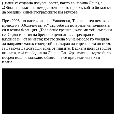
(„нашият отдавна изгубен брат“, както го нарича Лана), а
„Облачен атлас“ изглеждал точно като проект, който би могъл
да обедини кинематографските им вкусове.
През 2006, по настояване на Уашовски, Тюквер взел немския
превод на „Облачен атлас“ със себе си по време на почивката
си в южна Франция. „Това беше грешка“, каза ми той, смеейки
се. Седял и четял на брега по цели дни, „стресиран и
вдъхновен“ от книгата; когато жена му най-после го убедила
да направят малък излет, той я накарал да спре колата до пътя,
за да може да довърши една от главите. Веднага щом свършил
книгата, той се обадил на Лана в Сан Франсиско, където било
посред нощ, и задъхано обявил, че се присъединява към
плана.