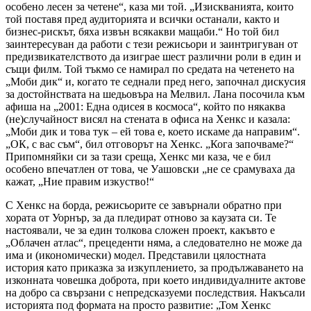
особено лесен за четене“, каза ми той. „Изискванията, които
той поставя пред аудиторията и всички останали, както и
бизнес-рискът, бяха извън всякакви мащаби.“ Но той бил
заинтересуван да работи с тези режисьори и заинтригуван от
предизвикателството да изиграе шест различни роли в един и
същи филм. Той тъкмо се намирал по средата на четенето на
„Моби дик“ и, когато те седнали пред него, започнал дискусия
за достойнствата на шедьовъра на Мелвил. Лана посочила към
афиша на „2001: Една одисея в космоса“, който по някаква
(не)случайност висял на стената в офиса на Хенкс и казала:
„Моби дик и това тук – ей това е, което искаме да направим“.
„ОК, с вас съм“, бил отговорът на Хенкс. „Кога започваме?“
Припомняйки си за тази среща, Хенкс ми каза, че е бил
особено впечатлен от това, че Уашовски „не се срамуваха да
кажат, „Ние правим изкуство!“
С Хенкс на борда, режисьорите се завърнали обратно при
хората от Уорнър, за да пледират отново за каузата си. Те
настоявали, че за един толкова сложен проект, какъвто е
„Облачен атлас“, прецеденти няма, а следователно не може да
има и (икономически) модел. Представили цялостната
история като приказка за изкуплението, за продължаването на
изконната човешка доброта, при което индивидуалните актове
на добро са свързани с непредсказуеми последствия. Накъсали
историята под формата на просто развитие: „Том Хенкс