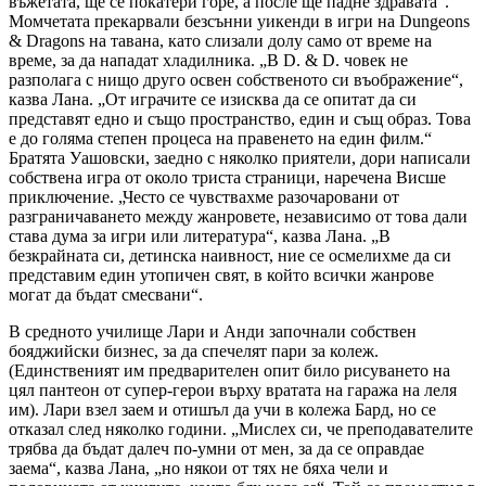
въжетата, ще се покатери горе, а после ще падне здравата“.
Момчетата прекарвали безсънни уикенди в игри на Dungeons
& Dragons на тавана, като слизали долу само от време на
време, за да нападат хладилника. „В D. & D. човек не
разполага с нищо друго освен собственото си въображение“,
казва Лана. „От играчите се изисква да се опитат да си
представят едно и също пространство, един и същ образ. Това
е до голяма степен процеса на правенето на един филм.“
Братята Уашовски, заедно с няколко приятели, дори написали
собствена игра от около триста страници, наречена Висше
приключение. „Често се чувствахме разочаровани от
разграничаването между жанровете, независимо от това дали
става дума за игри или литература“, казва Лана. „В
безкрайната си, детинска наивност, ние се осмелихме да си
представим един утопичен свят, в който всички жанрове
могат да бъдат смесвани“.
В средното училище Лари и Анди започнали собствен
бояджийски бизнес, за да спечелят пари за колеж.
(Единственият им предварителен опит било рисуването на
цял пантеон от супер-герои върху вратата на гаража на леля
им). Лари взел заем и отишъл да учи в колежа Бард, но се
отказал след няколко години. „Мислех си, че преподавателите
трябва да бъдат далеч по-умни от мен, за да се оправдае
заема“, казва Лана, „но някои от тях не бяха чели и