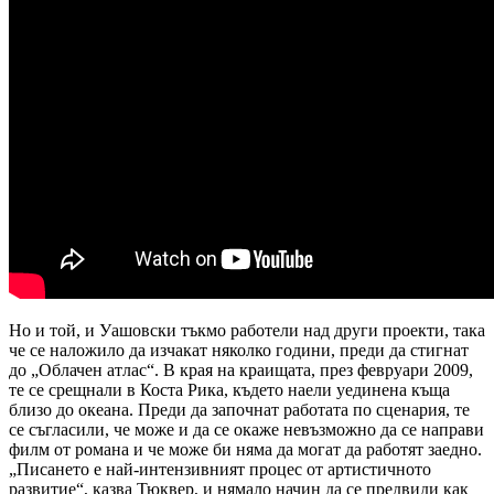
Но и той, и Уашовски тъкмо работели над други проекти, така
че се наложило да изчакат няколко години, преди да стигнат
до „Облачен атлас“. В края на краищата, през февруари 2009,
те се срещнали в Коста Рика, където наели уединена къща
близо до океана. Преди да започнат работата по сценария, те
се съгласили, че може и да се окаже невъзможно да се направи
филм от романа и че може би няма да могат да работят заедно.
„Писането е най-интензивният процес от артистичното
развитие“, казва Тюквер, и нямало начин да се предвиди как