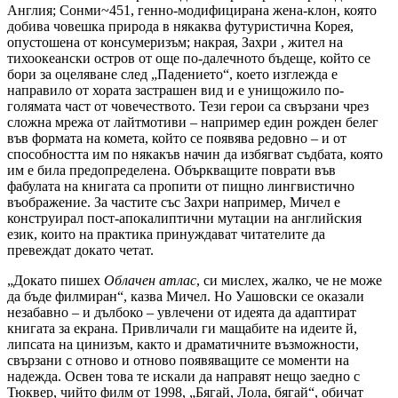
Англия; Сонми~451, генно-модифицирана жена-клон, която
добива човешка природа в някаква футуристична Корея,
опустошена от консумеризъм; накрая, Захри , жител на
тихоокеански остров от още по-далечното бъдеще, който се
бори за оцеляване след „Падението“, което изглежда е
направило от хората застрашен вид и е унищожило по-
голямата част от човечеството. Тези герои са свързани чрез
сложна мрежа от лайтмотиви – например един рожден белег
във формата на комета, който се появява редовно – и от
способността им по някакъв начин да избягват съдбата, която
им е била предопределена. Объркващите поврати във
фабулата на книгата са пропити от пищно лингвистично
въображение. За частите със Захри например, Мичел е
конструирал пост-апокалиптични мутации на английския
език, които на практика принуждават читателите да
превеждат докато четат.
„Докато пишех
Облачен атлас
, си мислех, жалко, че не може
да бъде филмиран“, казва Мичел. Но Уашовски се оказали
незабавно – и дълбоко – увлечени от идеята да адаптират
книгата за екрана. Привличали ги мащабите на идеите й,
липсата на цинизъм, както и драматичните възможности,
свързани с отново и отново появяващите се моменти на
надежда. Освен това те искали да направят нещо заедно с
Тюквер, чийто филм от 1998, „Бягай, Лола, бягай“, обичат