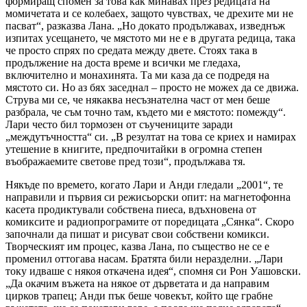
формиращ спомен за това как минавах през редицата на
момичетата и се колебаех, защото чувствах, че дрехите ми не
пасват“, разказва Лана. „Но докато продължавах, изведнъж
изпитах усещането, че мястото ми не е в другата редица, така
че просто спрях по средата между двете. Стоях така в
продължение на доста време и всички ме гледаха,
включително и монахинята. Та ми каза да се подредя на
мястото си. Но аз бях заседнал – просто не можех да се движа.
Струва ми се, че някаква несъзнателна част от мен беше
разбрала, че съм точно там, където ми е мястото: помежду“.
Лари често бил тормозен от съучениците заради
„междутъчността“ си. „В резултат на това се криех и намирах
утешение в книгите, предпочитайки в огромна степен
въображаемите светове пред този“, продължава тя.
Някъде по времето, когато Лари и Анди гледали „2001“, те
направили и първия си режисьорски опит: на магнетофонна
касета продиктували собствена пиеса, вдъхновена от
комиксите и радиопрограмите от поредицата „Сянка“. Скоро
започнали да пишат и рисуват свои собствени комикси.
Творческият им процес, казва Лана, по същество не се е
променил оттогава насам. Братята били неразделни. „Лари
току идваше с някоя откачена идея“, спомня си Рон Уашовски.
„Да окачим въжета на някое от дърветата и да направим
цирков трапец; Анди пък беше човекът, който ще грабне