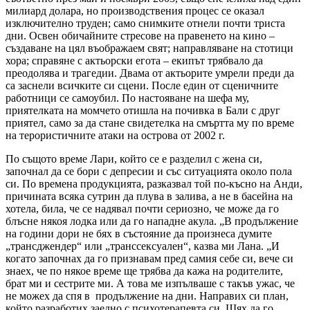
милиард долара, но производствения процес се оказал
изключително труден; само снимките отнели почти триста
дни. Освен обичайните стресове на правенето на кино –
създаване на цял въображаем свят; направляване на стотици
хора; справяне с актьорски егота – екипът трябвало да
преодолява и трагедии. Двама от актьорите умрели преди да
са заснели всичките си сцени. После един от сценичните
работници се самоубил. По настояване на шефа му,
приятелката на момчето отишла на почивка в Бали с друг
приятел, само за да стане свидетелка на смъртта му по време
на терористичните атаки на острова от 2002 г.
По същото време Лари, който се е разделил с жена си,
започнал да се бори с депресии и със ситуацията около пола
си. По времена продукцията, разказвал той по-късно на Анди,
причината всяка сутрин да плува в залива, а не в басейна на
хотела, била, че се надявал почти сериозно, че може да го
блъсне някоя лодка или да го нападне акула. „В продължение
на години дори не бях в състояние да произнеса думите
„трансджендер“ или „транссексуален“, казва ми Лана. „И
когато започнах да го признавам пред самия себе си, вече си
знаех, че по някое време ще трябва да кажа на родителите,
брат ми и сестрите ми. А това ме изпълваше с такъв ужас, че
не можех да спя в продължение на дни. Направих си план,
който разработих заедно с психотерапевта си. Щях да го