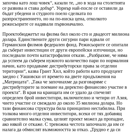
започва като лош човек“, казали те, „но в хода на столетията
се развива и става добър“. Уорнър най-после се оставили да
бъдат убедени и студиото поело сделката по
разпространението, но на по-ниска цена, отколкото
режисьорите се надявали първоначално.
Проектобюджетът на филма бил около сто и двадесет милиона
долара. Единствените други сигурни пари идвали от
Германския филмов федерален фонд. Режисьорите се опитали
да съберат инвестиции от други европейски източници, но
последвали почти катастрофални откази. „Разбрахме, че няма
да успеем да съберем нужното количество пари по нормалния
начин, като продаваме дистрибуторски права за отделни
територии“, казва Грант Хил, който работи като продуцент
заедно с Уашовски от времето на двете продължения на
„Матрицата“. „Така че започнахме да разговаряме с
дистрибуторите за поемане на директно финансово участие в
проекта“. В края на краищата им се удало да спечелят
определен брой инвеститори, включително и четири от Азия,
чието участие се свеждало до около 35 милиона долара. Но
тази финансова структура била принципно нестабилна. При
толкова много отделни инвеститори, всеки от тях добавящ
сравнително малка сума, целият проект можел да пропадне,
ако някой се откаже. С тревожна честота започнало да им се
налага да обмислят възможността за отказ. „Трудно е да си