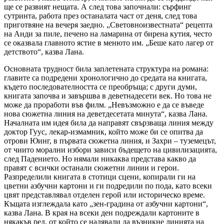
ще се развият нещата. А след това започнали: сърфинг
сутринта, работа през останалата част от деня, след това
приготвяне на вечеря заедно. „Световноизвестната“ рецепта
на Анди за пиле, печено на ламарина от бирена кутия, често
се оказвала главното ястие в менюто им. „Беше като лагер от
детството“, казва Лана.
Основната трудност била заплетената структура на романа:
главите са подредени хронологично до средата на книгата,
където последователността се преобръща; с други думи,
книгата започва и завършва в деветнадесети век. Но това не
може да проработи във филм. „Невъзможно е да се въведе
нова сюжетна линия на деветдесетата минута“, казва Лана.
Началната им идея била да направят свързваща линия между
доктор Гуус, лекар-измамник, който може би се опитва да
отрови Юинг, в първата сюжетна линия, и Захри – туземецът,
от чиито морални избори зависи бъдещето на цивилизацията,
след Падението. Но нямали никаква представа какво да
правят с всички останали сюжетни линии и герои.
Разпределили книгата в стотици сцени, копирали ги на
цветни азбучни картони и ги подредили по пода, като всеки
цвят представлявал отделен герой или историческо време.
Къщата изглеждала като „зен-градина от азбучни картони“,
казва Лана. В края на всеки ден подреждали картоните в
някакъв ред, от който се надявали да възникне линията на