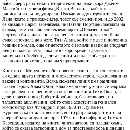
Бабелсберг, работейки с втория екип на режисьора Джеймс
Мактийг и неговия филм „В като Вендета“, който те са
написали и съ-продуцирали. Някъде между отделните сцени
Лана (която е трансджендър, тоест със сменен пол, и до 2002
се казваше Лари), забелязала, че Натали Портмън, звездата на
филма, чете задълбочено екземпляр от „Облачен атлас“.
Портман била напълно запленена от книгата, така че Лана
също започнала да я чете. Тя и Анди, който е с две и половина
години по-млад, още от детството си имали навик да споделят
нещата, които четат, така че в скоро време и двамата
започнали обсебено да четат книгата и да се обаждат на
различни приятели, за да им я препоръчват.
Книгата на Мичел не е обикновено четиво – с преплетените
си една в друга истории и множеството герои, разхвърляни из
векове и континенти. Всяка сюжетна линия има различен
главен герой: Адам Юинг, млад американец, който се завръща
вкъщи след пътешествие до остров в южния Тихи Океан, в
деветнадесети век; Роберт Фробишер, безотговорен, но
талантлив англичанин, който става асистент на гениален
композитор във Фландрия, през 1930-те; Луиза Рез,
журналистка от жълт вестник, която разравя мръсотиите на
енергийната индустрия през 1970-те в Калифорния; Тимъти
Кавендиш, издател на книги, чиито автори си плащат сами,
който се оказва затворник в дом за престарели хора в днешна