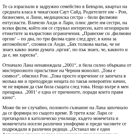
Те са израснали в задружно семейство в Бевърли, квартал на
средната класа в чикагския Саут Сайд. Родителите им – Рон,
бизнесмен, и Лини, медицинска сестра – били филмови
ентусиасти. Влачели Анди и Лари, плюс двете им сестри, на
всеки филм, който им се струвал интересен, като игнорирали
етикетите за възрастови ограничения. „Правехме си ‚филмови
оргии‘ – по два, по три филма един след друг, в кина за
автомобили“, спомня си Анди. „Бях толкова малък, че не
знаех какво значи думата ‚оргия‘, но пък знаех, че, каквото и
да е, ми харесва“.
Отначало Лана ненавиждала „2001“, и била силно объркана от
мистериозното присъствие на Черния монолит. „Това е
символ“, обяснил Рон. „Това просто изречение се запечата в
мозъка ми и преподреди нещата по такъв невероятен начин,
че не вярвам да съм била същата след това. Нещо вътре в мен
прещрака. ‚2001‘ е една от причините, поради които правя
кино“.
Може би не случайно, половото съзнание на Лана започнало
да се формира по същото време. В трети клас Лари се
прехвърлил в католическо училище, където момчетата и
момичетата носели различни униформи и преди часовете се
подреждали в различни редици. „Останал ми е един