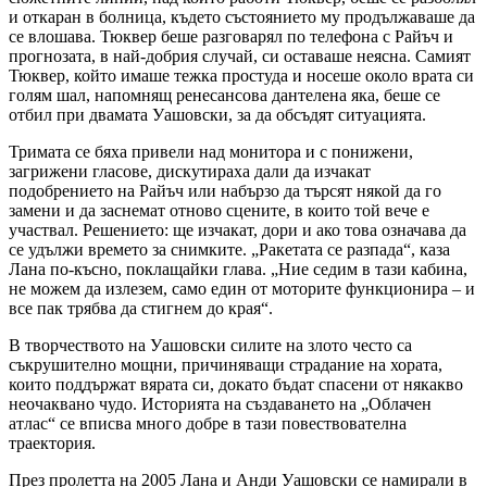
и откаран в болница, където състоянието му продължаваше да
се влошава. Тюквер беше разговарял по телефона с Райъч и
прогнозата, в най-добрия случай, си оставаше неясна. Самият
Тюквер, който имаше тежка простуда и носеше около врата си
голям шал, напомнящ ренесансова дантелена яка, беше се
отбил при двамата Уашовски, за да обсъдят ситуацията.
Тримата се бяха привели над монитора и с понижени,
загрижени гласове, дискутираха дали да изчакат
подобрението на Райъч или набързо да търсят някой да го
замени и да заснемат отново сцените, в които той вече е
участвал. Решението: ще изчакат, дори и ако това означава да
се удължи времето за снимките. „Ракетата се разпада“, каза
Лана по-късно, поклащайки глава. „Ние седим в тази кабина,
не можем да излезем, само един от моторите функционира – и
все пак трябва да стигнем до края“.
В творчеството на Уашовски силите на злото често са
съкрушително мощни, причиняващи страдание на хората,
които поддържат вярата си, докато бъдат спасени от някакво
неочаквано чудо. Историята на създаването на „Облачен
атлас“ се вписва много добре в тази повествователна
траектория.
През пролетта на 2005 Лана и Анди Уашовски се намирали в