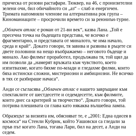
прическа от розови растафари. Тюквер, на 46, с пронизителни
зелени очи, бил обичайното си „аз“ – слаб и енергичен.
Тримата напомняли членове на алтернативна рок група –
Киноманиаците – просрочили времето си за реюниън-турне.
„
Облачен атлас
е роман от 21-ви век“, казва Лана. „Той е
пресечна точка на бъдещата представа, че всичко е
фрагментарно, и представата от миналото, че има начало,
среда и край“. Докато говори, тя завива и развива в ръцете си
двете половини на нещо въображаемо – неговото бъдеще и
минало. Ако филмът проработел, продължава тя, той щял да
им позволи да „намерят връзката към чувството, което
изпитвахме, когато бяхме по-млади и гледахме филми, които
бяха истински сложни, мистериозни и амбициозни. Не всичко
в тях се разбираше начаса“.
Анди се съгласява „
Облачен атлас
е нашето завръщане към
спектаклите от шестдесетте и седемдесетте, към филмите,
които днес са критерий за творчество“. Докато говори, той
потрива плешивата си глава като някаква вълшебна лампа.
Образецът за визията им, обясняват те, е „2001: Една одисея в
космоса“ на Стенли Кубрик, който Уашовски са гледали за
пръв път когато Лана, тогава Лари, бил на десет, а Анди на
седем.