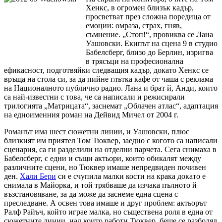
Хенкс, в огромен близък кадър,
просветват през сложна поредица от
емоции: омраза, страх, гняв,
съмнение. „Стоп!“, провиква се Лана
Уашовски. Екипът на сцена 9 в студио
Бабелсберг, близо до Берлин, изригва
в трясъци на професионална
ефикасност, подготвяйки следващия кадър, докато Хенкс се
връща на стола си, за да пийне глътка кафе от чаша с реклама
на Националното публично радио. Лана и брат й, Анди, които
са най-известни с това, че са написали и режисирали
трилогията „Матрицата“, заснемат „Облачен атлас“, адаптация
на едноименния роман на Дейвид Мичел от 2004 г.
Романът има шест сюжетни линии, и Уашовски, плюс
близкият им приятел Том Тюквер, заедно с когото са написали
сценария, са ги разделили на отделни парчета. Сега снимаха в
Бабелсберг, с едни и същи актьори, които обикалят между
различните сцени, но Тюквер имаше непредвиден почивен
ден.
Хали Бери
си е счупила малки кости на крака докато е
снимала в Майорка, и той трябваше да изчака пълното й
възстановяване, за да може да заснеме една сцена с
преследване. А освен това имаше и друг проблем: актьорът
Ралф Райъч, който играе малка, но съществена роля в една от
сюжетните линии, над които работи Тюквер, беше се разболял