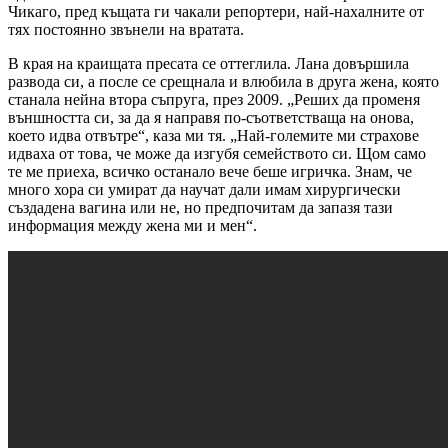
Чикаго, пред къщата ги чакали репортери, най-нахалните от
тях постоянно звънели на вратата.
В края на краищата пресата се оттеглила. Лана довършила
развода си, а после се срещнала и влюбила в друга жена, която
станала нейна втора съпруга, през 2009. „Реших да променя
външността си, за да я направя по-съответстваща на онова,
което идва отвътре“, каза ми тя. „Най-големите ми страхове
идваха от това, че може да изгубя семейството си. Щом само
те ме приеха, всичко останало вече беше игричка. Знам, че
много хора си умират да научат дали имам хирургически
създадена вагина или не, но предпочитам да запазя тази
информация между жена ми и мен“.