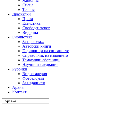
Живопис
Сцена
Теория
Драскулки
Проза
Есеистика
Свободен текст
Видрица
Библиотека
За проекта...
Авторски книги
Годишници на списанието
Справочник на изданието
Тематични сборници
Научни изследвания
Рубрики
Видеогалерия
Фотоалбуми
За изданието
Архив
Контакт