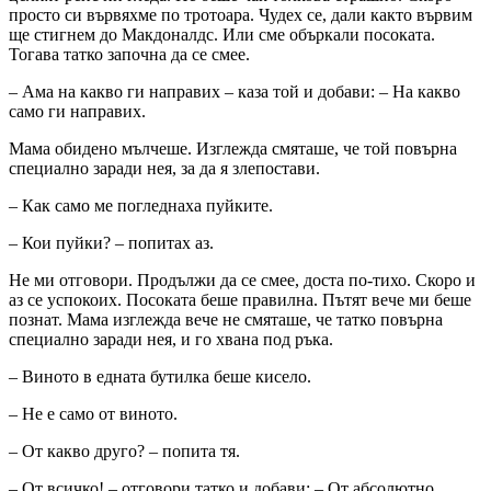
просто си вървяхме по тротоара. Чудех се, дали както вървим
ще стигнем до Макдоналдс. Или сме объркали посоката.
Тогава татко започна да се смее.
– Ама на какво ги направих – каза той и добави: – На какво
само ги направих.
Мама обидено мълчеше. Изглежда смяташе, че той повърна
специално заради нея, за да я злепостави.
– Как само ме погледнаха пуйките.
– Кои пуйки? – попитах аз.
Не ми отговори. Продължи да се смее, доста по-тихо. Скоро и
аз се успокоих. Посоката беше правилна. Пътят вече ми беше
познат. Мама изглежда вече не смяташе, че татко повърна
специално заради нея, и го хвана под ръка.
– Виното в едната бутилка беше кисело.
– Не е само от виното.
– От какво друго? – попита тя.
– От всичко! – отговори татко и добави: – От абсолютно