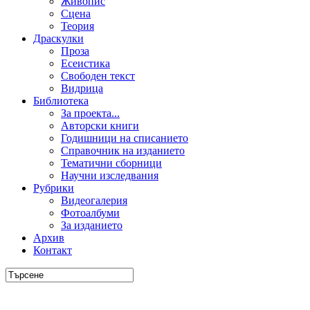
Живопис
Сцена
Теория
Драскулки
Проза
Есеистика
Свободен текст
Видрица
Библиотека
За проекта...
Авторски книги
Годишници на списанието
Справочник на изданието
Тематични сборници
Научни изследвания
Рубрики
Видеогалерия
Фотоалбуми
За изданието
Архив
Контакт