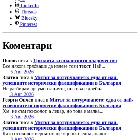
LinkedIn
Threads
Bluesky
Pinterest
Коментари
Попов
писа в
Три мита за османското владичество
Все някога трябваше да излезе този текст. Най...
5 Авг 2026
Златко
писа в
Митът за потурчването: една от най-
успешните исторически фалшификации в България
Не разбирам аргументацията, но това е дребна ...
3 Авг 2026
Георги Ончев
писа в
Митът за потурчването: една от най-
успешните исторически фалшификации в България
Хм, не съм психолог, а лекар, но това е малка...
3 Авг 2026
Златко
писа в
Митът за потурчването: една от най-
успешните исторически фалшификации в България
Като психолог вероятно ще оцените една аналог...
3 Авг 2026