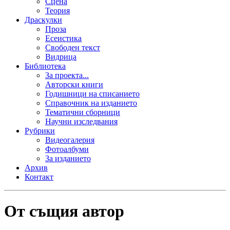
Сцена
Теория
Драскулки
Проза
Есеистика
Свободен текст
Видрица
Библиотека
За проекта...
Авторски книги
Годишници на списанието
Справочник на изданието
Тематични сборници
Научни изследвания
Рубрики
Видеогалерия
Фотоалбуми
За изданието
Архив
Контакт
От същия автор