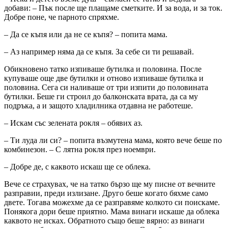
добави: – Пък после ще плащаме сметките. И за вода, и за ток.
Добре поне, че парното спряхме.
– Да се къпя или да не се къпя? – попита мама.
– Аз например няма да се къпя. За себе си ти решавай.
Обикновено татко изпиваше бутилка и половина. После
купуваше още две бутилки и отново изпиваше бутилка и
половина. Сега си наливаше от три изпити до половината
бутилки. Беше ги строил до балконската врата, да са му
подръка, а и защото хладилника отдавна не работеше.
– Искам със зелената рокля – обявих аз.
– Ти луда ли си? – попита възмутена мама, която вече беше по
комбинезон. – С лятна рокля през ноември.
– Добре де, с каквото искаш ще се облека.
Вече се страхувах, че на татко бързо ще му писне от вечните
разправии, преди излизане. Друго беше когато бяхме само
двете. Тогава можехме да се разправяме колкото си поискаме.
Понякога дори беше приятно. Мама винаги искаше да облека
каквото не исках. Обратното също беше вярно: аз винаги