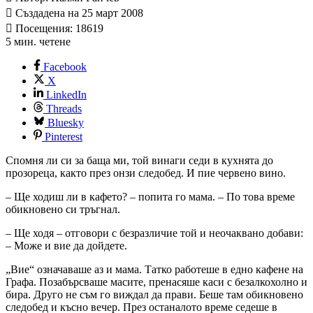
Създадена на 25 март 2008
Посещения: 18619
5 мин. четене
Facebook
X
LinkedIn
Threads
Bluesky
Pinterest
Спомня ли си за баща ми, той винаги седи в кухнята до
прозореца, както през онзи следобед. И пие червено вино.
– Ще ходиш ли в кафето? – попита го мама. – По това време
обикновено си тръгнал.
– Ще ходя – отговори с безразличие той и неочаквано добави:
– Може и вие да дойдете.
„Вие“ означаваше аз и мама. Татко работеше в едно кафене на
Графа. Позабърсваше масите, пренасяше каси с безалкохолно и
бира. Друго не съм го виждал да прави. Беше там обикновено
следобед и късно вечер. През останалото време седеше в