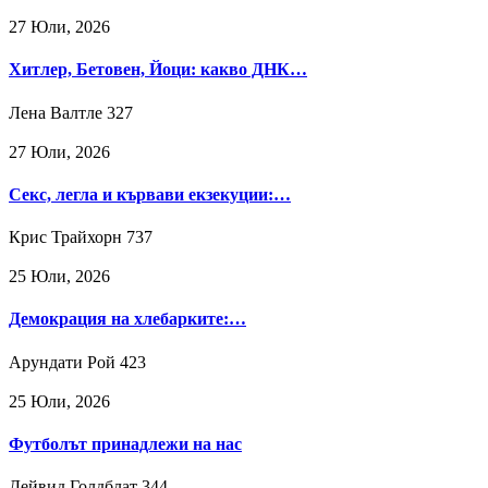
27 Юли, 2026
Хитлер, Бетовен, Йоци: какво ДНК…
Лена Валтле
327
27 Юли, 2026
Секс, легла и кървави екзекуции:…
Крис Трайхорн
737
25 Юли, 2026
Демокрация на хлебарките:…
Арундати Рой
423
25 Юли, 2026
Футболът принадлежи на нас
Дейвид Голдблат
344