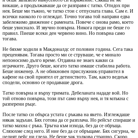
викаше, а продължаваше да се разправя с татко. Отидох при
нея. Беше ми тъжно, че татко стои с отпусната глава. Сам е. И
всички наоколо го оглеждат. Точно тогава той направи едва
забележимо движение с рамената. Повече с онова рамо, което
беше увиснало. И звучно повърна. Никога преди не беше го
правил. Пиеше всеки ден червено вино. Но повърна само
тогава.
Не бяхме ходили в Макдоналдс от половин година. Сега така
преценявам. Тогава просто ми се струваше, че е минало
непоносимо дълго време. Отдавна не знаех какви са
играчките. Друго беше, когато татко имаше стабилна работа.
Беше инженер. А не обикновен прислужник-управител в
кафене на свой приятел от детинството. Там, както веднъж
сподели, основно се продаваше дрога.
Татко повърна и върху тримата. Дебеланата нададе вой. Но
той отново повърна, този път само върху нея, и тя млъкна с
разперени ръце.
После татко си обърса устата с ръкава на якето. Изглеждаше
някак задъхан. Бях готова да се разплача. Но рейсът спираше и
татко махна с ръка. Тръгна към изхода, без да се обръща.
Слязохме след него. И ние без да се обръщаме. Бях сигурна, че
целият рейс ни гледа. Не беше чак толкова страшно. Скоро