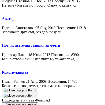
Людмил Стоянов
10 Ное, 2013
Посещения: 9135
Не, ние убиваме по-просто. С нож, с камък, с…
Аватар
Гергана Апостолова
05 Яну, 2010
Посещения: 11318
Започваше друг сън, без да знае дали…
Пречиствателна станция за мечти
Цветозар Цаков
18 Юли, 2013
Посещения: 8390
Бавно отвори очи. Клепачите му тежаха така,…
Конструкцията
Палми Ранчев
21 Апр, 2008
Посещения: 14461
Без да се наговаряме, тръгнахме към пазара.…
×
×
Последвайте ни във Фейсбук!
×