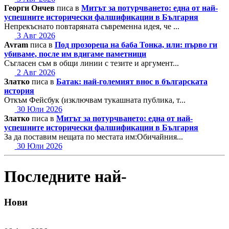
Георги Ончев
писа в
Митът за потурчването: една от най-
успешните исторически фалшификации в България
Непрекъснато повтаряната съвременна идея, че ...
3 Авг 2026
Avram
писа в
Под прозореца на баба Тонка, или: първо ги
убиваме, после им вдигаме паметници
Съгласен съм в общи линии с тезите и аргумент...
2 Авг 2026
Златко
писа в
Батак: най-големият внос в българската
история
Откъм Фейсбук (изключвам тукашната публика, т...
30 Юли 2026
Златко
писа в
Митът за потурчването: една от най-
успешните исторически фалшификации в България
За да поставим нещата по местата им:Обичайния...
30 Юли 2026
Последните най-
Нови