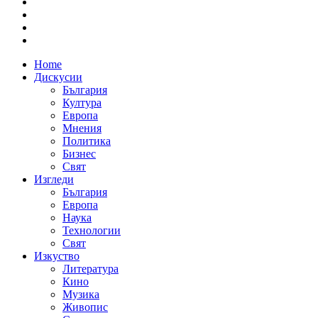
Home
Дискусии
България
Култура
Европа
Мнения
Политика
Бизнес
Свят
Изгледи
България
Европа
Наука
Технологии
Свят
Изкуство
Литература
Кино
Музика
Живопис