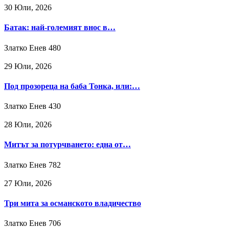
30 Юли, 2026
Батак: най-големият внос в…
Златко Енев
480
29 Юли, 2026
Под прозореца на баба Тонка, или:…
Златко Енев
430
28 Юли, 2026
Митът за потурчването: една от…
Златко Енев
782
27 Юли, 2026
Три мита за османското владичество
Златко Енев
706