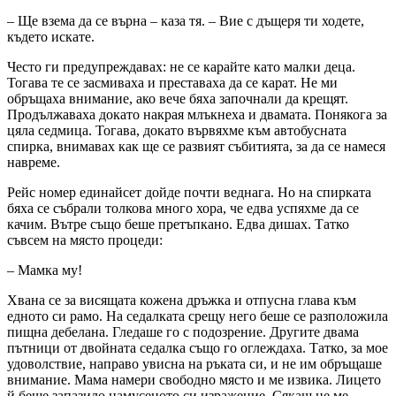
– Ще взема да се върна – каза тя. – Вие с дъщеря ти ходете,
където искате.
Често ги предупреждавах: не се карайте като малки деца.
Тогава те се засмиваха и преставаха да се карат. Не ми
обръщаха внимание, ако вече бяха започнали да крещят.
Продължаваха докато накрая млъкнеха и двамата. Понякога за
цяла седмица. Тогава, докато вървяхме към автобусната
спирка, внимавах как ще се развият събитията, за да се намеся
навреме.
Рейс номер единайсет дойде почти веднага. Но на спирката
бяха се събрали толкова много хора, че едва успяхме да се
качим. Вътре също беше претъпкано. Едва дишах. Татко
съвсем на място процеди:
– Мамка му!
Хвана се за висящата кожена дръжка и отпусна глава към
едното си рамо. На седалката срещу него беше се разположила
пищна дебелана. Гледаше го с подозрение. Другите двама
пътници от двойната седалка също го оглеждаха. Татко, за мое
удоволствие, направо увисна на ръката си, и не им обръщаше
внимание. Мама намери свободно място и ме извика. Лицето
й беше запазило намусеното си изражение. Сякаш не ме