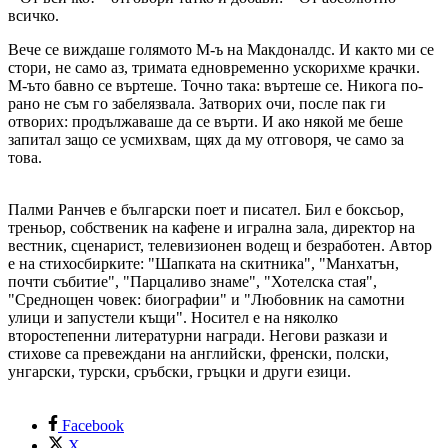
всичко.
Вече се виждаше голямото М-ъ на Макдоналдс. И както ми се
стори, не само аз, тримата едновременно ускорихме крачки.
М-ъто бавно се въртеше. Точно така: въртеше се. Никога по-
рано не съм го забелязвала. Затворих очи, после пак ги
отворих: продължаваше да се върти. И ако някой ме беше
запитал защо се усмихвам, щях да му отговоря, че само за
това.
Палми Ранчев е български поет и писател. Бил е боксьор,
треньор, собственик на кафене и игрална зала, директор на
вестник, сценарист, телевизионен водещ и безработен. Автор
е на стихосбирките: "Шапката на скитника", "Манхатън,
почти събитие", "Парцаливо знаме", "Хотелска стая",
"Среднощен човек: биографии" и "Любовник на самотни
улици и запустели къщи". Носител е на няколко
второстепенни литературни награди. Негови разкази и
стихове са превеждани на английски, френски, полски,
унгарски, турски, сръбски, гръцки и други езици.
Facebook
X