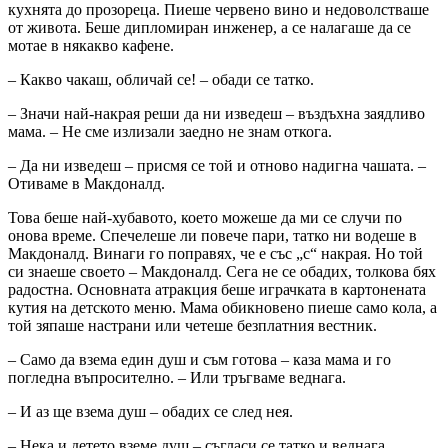
кухнята до прозореца. Пиеше червено вино и недоволстваше
от живота. Беше дипломиран инженер, а се налагаше да се
мотае в някакво кафене.
– Какво чакаш, обличай се! – обади се татко.
– Значи най-накрая реши да ни изведеш – въздъхна заядливо
мама. – Не сме излизали заедно не знам откога.
– Да ни изведеш – присмя се той и отново надигна чашата. –
Отиваме в Макдоналд.
Това беше най-хубавото, което можеше да ми се случи по
онова време. Спечелеше ли повече пари, татко ни водеше в
Макдоналд. Винаги го поправях, че е със „с“ накрая. Но той
си знаеше своето – Макдоналд. Сега не се обадих, толкова бях
радостна. Основната атракция беше играчката в картонената
кутия на детското меню. Мама обикновено пиеше само кола, а
той зяпаше настрани или четеше безплатния вестник.
– Само да взема един душ и съм готова – каза мама и го
погледна въпросително. – Или тръгваме веднага.
– И аз ще взема душ – обадих се след нея.
– Нека и детето вземе душ – съгласи се татко и веднага