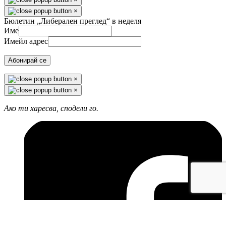
×
Бюлетин „Либерален преглед“ в неделя
Име
Имейл адрес
Абонирай се
×
×
Ако ти харесва, сподели го.