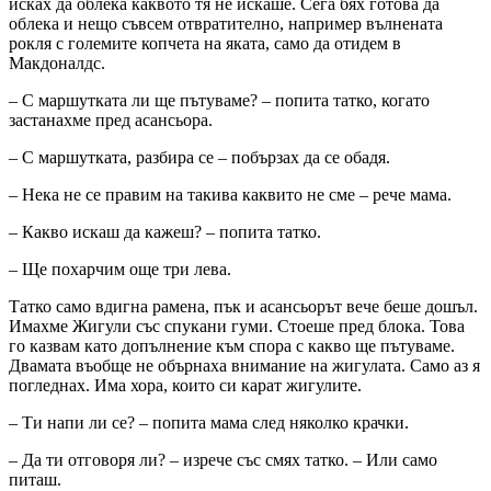
исках да облека каквото тя не искаше. Сега бях готова да
облека и нещо съвсем отвратително, например вълнената
рокля с големите копчета на яката, само да отидем в
Макдоналдс.
– С маршутката ли ще пътуваме? – попита татко, когато
застанахме пред асансьора.
– С маршутката, разбира се – побързах да се обадя.
– Нека не се правим на такива каквито не сме – рече мама.
– Какво искаш да кажеш? – попита татко.
– Ще похарчим още три лева.
Татко само вдигна рамена, пък и асансьорът вече беше дошъл.
Имахме Жигули със спукани гуми. Стоеше пред блока. Това
го казвам като допълнение към спора с какво ще пътуваме.
Двамата въобще не обърнаха внимание на жигулата. Само аз я
погледнах. Има хора, които си карат жигулите.
– Ти напи ли се? – попита мама след няколко крачки.
– Да ти отговоря ли? – изрече със смях татко. – Или само
питаш.