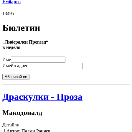
Ембарго
13495
Бюлетин
„Либерален Преглед“
в неделя
Име
Имейл адрес
Абонирай се
Драскулки - Проза
Макодоналд
Детайли
Автор: Палми Ранчев