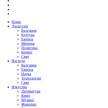
Home
Дискусии
България
Култура
Европа
Мнения
Политика
Бизнес
Свят
Изгледи
България
Европа
Наука
Технологии
Свят
Изкуство
Литература
Кино
Музика
Живопис