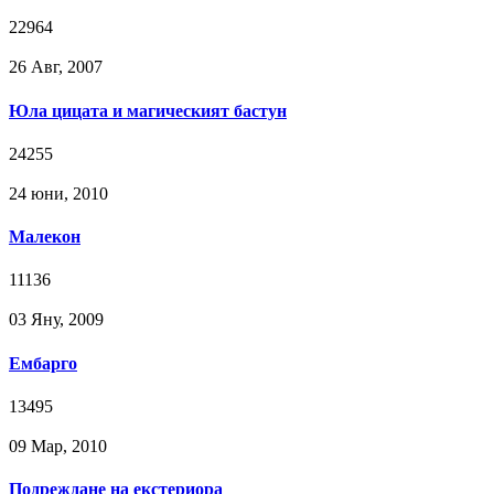
22964
26 Авг, 2007
Юла цицата и магическият бастун
24255
24 юни, 2010
Малекон
11136
03 Яну, 2009
Ембарго
13495
09 Мар, 2010
Подреждане на екстериора