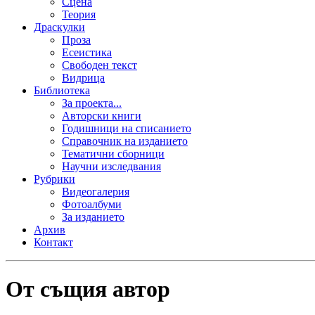
Сцена
Теория
Драскулки
Проза
Есеистика
Свободен текст
Видрица
Библиотека
За проекта...
Авторски книги
Годишници на списанието
Справочник на изданието
Тематични сборници
Научни изследвания
Рубрики
Видеогалерия
Фотоалбуми
За изданието
Архив
Контакт
От същия автор