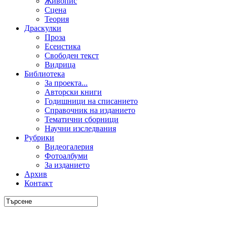
Живопис
Сцена
Теория
Драскулки
Проза
Есеистика
Свободен текст
Видрица
Библиотека
За проекта...
Авторски книги
Годишници на списанието
Справочник на изданието
Тематични сборници
Научни изследвания
Рубрики
Видеогалерия
Фотоалбуми
За изданието
Архив
Контакт