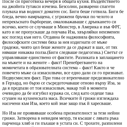
После си приготвиха вечеря в общата кухня. Въздействието
на джойнта тутакси изчезна. Безсолни, разварени спагети
плуваха във воднист доматен сос. Биги беше готвила. Биги бе
бледа, вечно намръщена, с угрижени бръчки по челото и
непрекъснато бърбореше, омаловажаваше с дрънкането си
всичко, което се случваше в Мюнстер, в Америка и във ФРГ,
като и не пропускаше да поучава Иза, хвърляйки неизменен
кос поглед към него. Отдавна бе надживяла философията,
философските системи бяха за нея издигнати от мъже
градежи, чиято цел беше жените да се държат в шах, от тях
нямаше никаква полза.(Биги следваше педагогика.) Светът се
управляваше единствено от фактите. Разликата в заплащането
на мъжете и на жените – факт! Пренебрегването на
момичетата в образователната система – факт! Както и че
повечето мъже са изнасилвачи, все едно дали си го признават.
Недвусмислен факт. При това се втренчваше предизвикателно
в Герхард, но бързо се съсредоточаваше отново върху Иза, за
да я предпази от тоя изнасилвач, макар той в момента
очевидно да бе изгубил куража си, след като седеше така
сгушен на кухненската маса. Всичките й грижи изглеждаха
насочени към Иза, което кой знае защо пък й харесваше.
Но Иза не проявяваше особена признателност за тези нейни
грижи. Затворена в невидим мехур, тя късаше с лявата ръка
парченца хляб и ги пъхаше в устата си. С трохите, разпилени