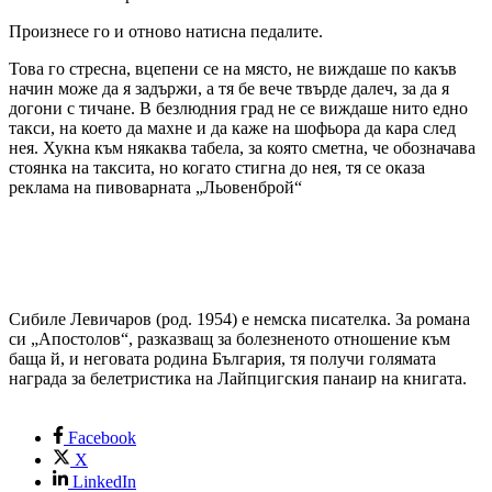
Произнесе го и отново натисна педалите.
Това го стресна, вцепени се на място, не виждаше по какъв
начин може да я задържи, а тя бе вече твърде далеч, за да я
догони с тичане. В безлюдния град не се виждаше нито едно
такси, на което да махне и да каже на шофьора да кара след
нея. Хукна към някаква табела, за която сметна, че обозначава
стоянка на таксита, но когато стигна до нея, тя се оказа
реклама на пивоварната „Льовенброй“
Сибиле Левичаров (род. 1954) е немска писателка. За романа
си „Апостолов“, разказващ за болезненото отношение към
баща й, и неговата родина България, тя получи голямата
награда за белетристика на Лайпцигския панаир на книгата.
Facebook
X
LinkedIn