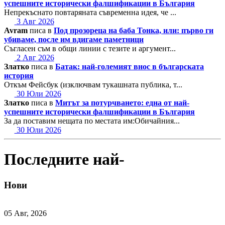
успешните исторически фалшификации в България
Непрекъснато повтаряната съвременна идея, че ...
3 Авг 2026
Avram
писа в
Под прозореца на баба Тонка, или: първо ги
убиваме, после им вдигаме паметници
Съгласен съм в общи линии с тезите и аргумент...
2 Авг 2026
Златко
писа в
Батак: най-големият внос в българската
история
Откъм Фейсбук (изключвам тукашната публика, т...
30 Юли 2026
Златко
писа в
Митът за потурчването: една от най-
успешните исторически фалшификации в България
За да поставим нещата по местата им:Обичайния...
30 Юли 2026
Последните най-
Нови
05 Авг, 2026