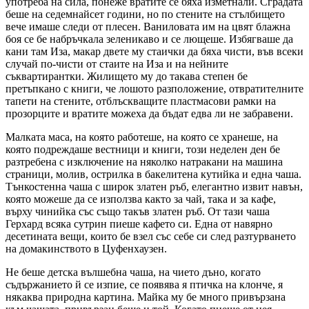
употреба на сила, понеже вратите се бяха изметнали. Сградата
беше на седемнайсет години, но по стените на стълбището
вече имаше следи от плесен. Ваниловата им на цвят блажна
боя се бе набръчкала зеленикаво и се лющеше. Избягваше да
кани там Иза, макар двете му стаички да бяха чисти, във всеки
случай по-чисти от стаите на Иза и на нейните
съквартирантки. Жилището му до такава степен бе
претъпкано с книги, че лошото разположение, отвратителните
тапети на стените, отблъскващите пластмасови рамки на
прозорците и вратите можеха да бъдат едва ли не забравени.
Малката маса, на която работеше, на която се хранеше, на
която подреждаше вестници и книги, този неделен ден бе
разтребена с изключение на няколко натракани на машина
страници, молив, острилка в бакелитена кутийка и една чаша.
Тънкостенна чаша с широк златен ръб, елегантно извит навън,
която можеше да се използва както за чай, така и за кафе,
върху чинийка със също такъв златен ръб. От тази чаша
Герхард всяка сутрин пиеше кафето си. Една от навярно
десетината вещи, които бе взел със себе си след разтурването
на домакинството в Цуфенхаузен.
Не беше детска вълшебна чаша, на чието дъно, когато
съдържанието й се изпие, се появява я птичка на клонче, я
някаква природна картина. Майка му бе много привързана