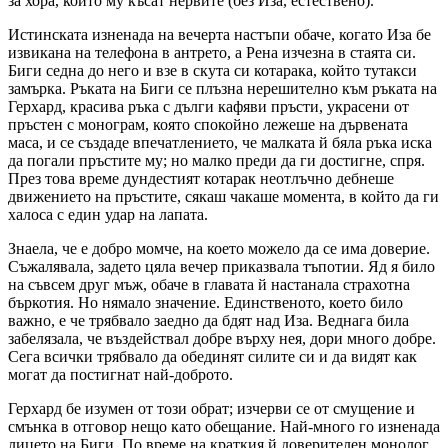
за хора, които му късат нервите (без Иза, естествено).
Истинската изненада на вечерта настъпи обаче, когато Иза бе
извикана на телефона в антрето, а Рена изчезна в стаята си.
Биги седна до него и взе в скута си котарака, който тутакси
замърка. Ръката на Биги се плъзна нерешително към ръката на
Герхард, красива ръка с дълги кафяви пръсти, украсени от
пръстен с монограм, която спокойно лежеше на дървената
маса, и се създаде впечатлението, че малката й бяла ръка иска
да погали пръстите му; но малко преди да ги достигне, спря.
През това време дундестият котарак неотлъчно дебнеше
движението на пръстите, сякаш чакаше момента, в който да ги
халоса с един удар на лапата.
Знаела, че е добро момче, на което можело да се има доверие.
Съжалявала, задето цяла вечер приказвала тъпотии. Яд я било
на съвсем друг мъж, обаче в главата й настанала страхотна
бъркотия. Но нямало значение. Единственото, което било
важно, е че трябвало заедно да бдят над Иза. Веднага била
забелязала, че въздействал добре върху нея, дори много добре.
Сега всички трябвало да обединят силите си и да видят как
могат да постигнат най-доброто.
Герхард бе изумен от този обрат; изчерви се от смущение и
смънка в отговор нещо като обещание. Най-много го изненада
лицето на Биги. По време на краткия й доверителен монолог