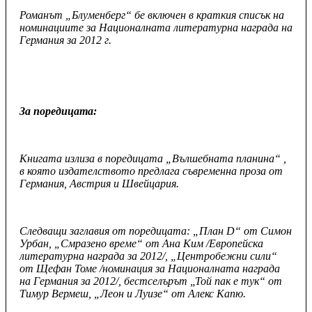
Романът „Блуменберг“ бе включен в краткия списък на
номинациите за Националната литературна награда на
Германия за 2012 г.
За поредицата:
Книгата излиза в поредицата „Вълшебната планина“ ,
в която издателството предлага съвременна проза от
Германия, Австрия и Швейцария.
Следващи заглавия от поредицата: „План D“ от Симон
Урбан, „Смразено време“ от Ана Ким /Европейска
литературна награда за 2012/, „Центробежни сили“
от Щефан Томе /номинация за Националната награда
на Германия за 2012/, бестселърът „Той пак е тук“ от
Тимур Вермеш, „Леон и Луизе“ от Алекс Капю.