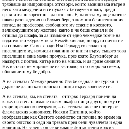
трябваше да импровизира отговори, които възникваха вътре в
него като мехурчета и се пукаха с беззвучен кикот, преди –
сравнително коректно – да отвърне. Е, паметта му още пазеше
някои разсъждения на Блуменберг, запомнил бе интензивния
поглед на професора, свободното му седене в креслото,
великодушните му жестове, както и че беше станал и бе
отишъл до шкафа, за да измъкне от едно чекмедже томче на
издателство «Зуркамп» за Немейския лъв, но друго почти не
си спомняше. Само заради Иза Герхард го сложи зад
писалището му, измисли планини от книги върху същото това
писалище и една малка пролука, през която Блуменберг да
надзърта с поглед, хитър като на мишка, и да гризе сандвич.
Не, в стаята не миришеше на застояло, а по-скоро на свежо;
обонянието му бе добро.
А на стената? Междувременно Иза бе седнала по турски и
държеше длани като плоски паници върху коленете си.
А на стената, хм, на стената – отпърво Герхард понечи да
каже: на стената имаше голям шкаф и нищо друго, но му се
стори прекалено невзрачно, – на стената висеше постер от
фламандския живописец Йоахим Патинир, който
изобразяваше как Светото семейство си почива по време на
своето бягство и седи на тревата пред бели чувалчета и една
кошница. На заден фон се виждаше фантастично красив