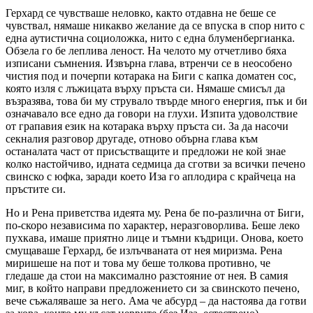
Герхард се чувстваше неловко, както отдавна не беше се
чувствал, нямаше никакво желание да се впуска в спор нито с
една аутистична социоложка, нито с една блуменбергианка.
Обзела го бе леплива леност. На челото му отчетливо бяха
изписани съмнения. Извърна глава, втренчи се в неособено
чистия под и почерпи котарака на Биги с капка доматен сос,
която изля с лъжицата върху пръста си. Нямаше смисъл да
възразява, това би му струвало твърде много енергия, пък и би
означавало все едно да говори на глухи. Изпита удоволствие
от грапавия език на котарака върху пръста си. За да насочи
секналия разговор другаде, отново обърна глава към
останалата част от присъстващите и предложи не кой знае
колко настойчиво, идната седмица да сготви за всички печено
свинско с юфка, заради което Иза го аплодира с крайчеца на
пръстите си.
Но и Рена приветства идеята му. Рена бе по-различна от Биги,
по-скоро независима по характер, неразговорлива. Беше леко
пухкава, имаше приятно лице и тъмни къдрици. Онова, което
смущаваше Герхард, бе излъчваната от нея миризма. Рена
миришеше на пот и това му беше толкова противно, че
гледаше да стои на максимално разстояние от нея. В самия
миг, в който направи предложението си за свинското печено,
вече съжаляваше за него. Ама че абсурд – да настоява да готви