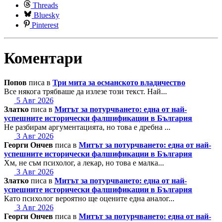
Threads
Bluesky
Pinterest
Коментари
Попов
писа в
Три мита за османското владичество
Все някога трябваше да излезе този текст. Най...
5 Авг 2026
Златко
писа в
Митът за потурчването: една от най-
успешните исторически фалшификации в България
Не разбирам аргументацията, но това е дребна ...
3 Авг 2026
Георги Ончев
писа в
Митът за потурчването: една от най-
успешните исторически фалшификации в България
Хм, не съм психолог, а лекар, но това е малка...
3 Авг 2026
Златко
писа в
Митът за потурчването: една от най-
успешните исторически фалшификации в България
Като психолог вероятно ще оцените една аналог...
3 Авг 2026
Георги Ончев
писа в
Митът за потурчването: една от най-