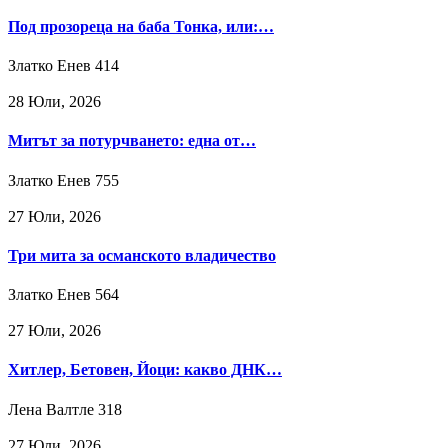
Под прозореца на баба Тонка, или:…
Златко Енев
414
28 Юли, 2026
Митът за потурчването: една от…
Златко Енев
755
27 Юли, 2026
Три мита за османското владичество
Златко Енев
564
27 Юли, 2026
Хитлер, Бетовен, Йоци: какво ДНК…
Лена Валтле
318
27 Юли, 2026