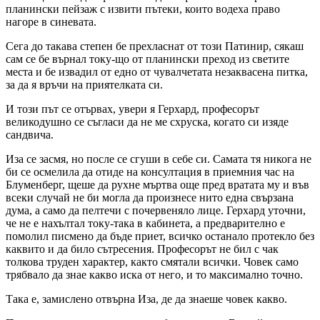
планински пейзаж с извити пътеки, които водеха право
нагоре в синевата.
Сега до такава степен бе прехласнат от този Патинир, сякаш
сам се бе върнал току-що от планински преход из светите
места и бе извадил от едно от чувалчетата незаквасена питка,
за да я връчи на приятелката си.
И този път се отървах, увери я Герхард, професорът
великодушно се съгласи да не ме схруска, когато си изяде
сандвича.
Иза се засмя, но после се сгуши в себе си. Самата тя никога не
би се осмелила да отиде на консултация в приемния час на
Блуменберг, щеше да рухне мъртва още пред вратата му и във
всеки случай не би могла да произнесе нито една свързана
дума, а само да пелтечи с почервеняло лице. Герхард уточни,
че не е нахълтал току-така в кабинета, а предварително е
помолил писмено да бъде приет, всичко останало протекло без
каквито и да било сътресения. Професорът не бил с чак
толкова труден характер, както смятали всички. Човек само
трябвало да знае какво иска от него, и то максимално точно.
Така е, замислено отвърна Иза, де да знаеше човек какво.