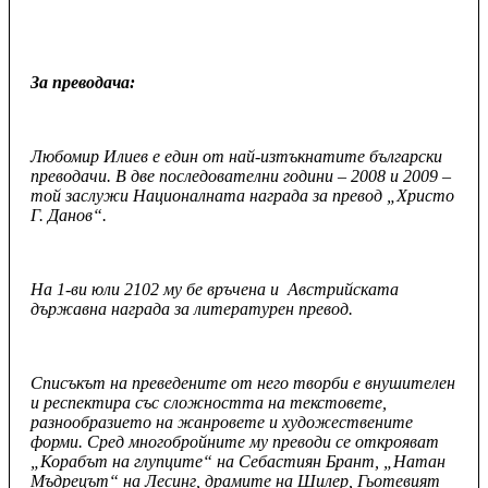
За преводача:
Любомир Илиев е eдин от най-изтъкнатите български
преводачи. В две последователни години – 2008 и 2009 –
той заслужи Националната награда за превод „Христо
Г. Данов“.
На 1-ви юли 2102 му бе връчена и Австрийската
държавна награда за литературен превод.
Списъкът на преведените от него творби е внушителен
и респектира със сложността на текстовете,
разнообразието на жанровете и художествените
форми. Сред многобройните му преводи се открояват
„Корабът на глупците“ на Себастиян Брант, „Натан
Мъдрецът“ на Лесинг, драмите на Шилер, Гьотевият