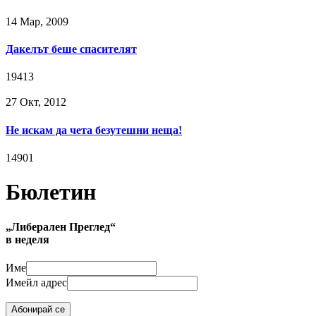
14 Мар, 2009
Дакелът беше спасителят
19413
27 Окт, 2012
Не искам да чета безутешни неща!
14901
Бюлетин
„Либерален Преглед“
в неделя
Име
Имейл адрес
Абонирай се