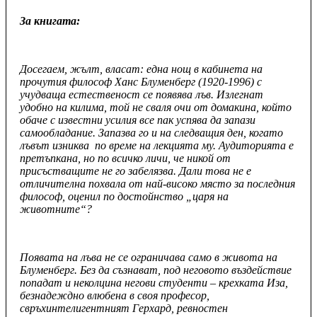
За книгата:
Досегаем, жълт, власат: една нощ в кабинета на
прочутия философ Ханс Блуменберг (1920-1996) с
учудваща естественост се появява лъв. Излегнат
удобно на килима, той не сваля очи от домакина, който
обаче с известни усилия все пак успява да запази
самообладание. Запазва го и на следващия ден, когато
лъвът изниква по време на лекцията му. Аудиторията е
претъпкана, но по всичко личи, че никой от
присъстващите не го забелязва. Дали това не е
отличителна похвала от най-високо място за последния
философ, оценил по достойнство „царя на
животните“?
Появата на лъва не се ограничава само в живота на
Блуменберг. Без да съзнават, под неговото въздействие
попадат и неколцина негови студенти – крехката Иза,
безнадеждно влюбена в своя професор,
свръхинтелигентният Герхард, ревностен