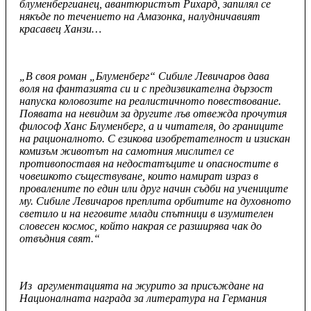
блуменбергианец, авантюристът Рихард, запилял се
някъде по течението на Амазонка, налудничавият
красавец Ханзи…
„В своя роман „Блуменберг“ Сибиле Левичаров дава
воля на фантазията си и с предизвикателна дързост
напуска коловозите на реалистичното повествование.
Появата на невидим за другите лъв отвежда прочутия
философ Ханс Блуменберг, а и читателя, до границите
на рационалното. С езикова изобретателност и изискан
комизъм животът на самотния мислител се
противопоставя на недостатъците и опасностите в
човешкото съществуване, които намират израз в
провалените по един или друг начин съдби на учениците
му. Сибиле Левичаров преплита орбитите на духовното
светило и на неговите млади спътници в изумителен
словесен космос, който накрая се разширява чак до
отвъдния свят.“
Из аргументацията на журито за присъждане на
Националната награда за литература на Германия