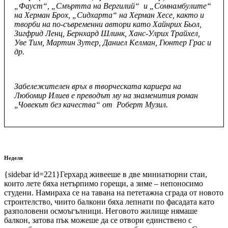
„Фауст“, „Смъртта на Вергилий“ и „Сомнамбулите“
на Херман Брох, „Сидхарта“ на Херман Хесе, както и
творби на по-съвременни автори като Хайнрих Бьол,
Зигфрид Ленц, Бернхард Шлинк, Ханс-Улрих Трайхел,
Уве Тим, Мартин Зутер, Даниел Келман, Гюнтер Грас и
др.
Забележителен връх в творческата кариера на
Любомир Илиев е преводът му на знаменития роман
„Човекът без качества“ от Роберт Музил.
Неделя
{sidebar id=221}Герхард живееше в две миниатюрни стаи,
които лете бяха нетърпимо горещи, а зиме – непоносимо
студени. Намираха се на тавана на пететажна сграда от новото
строителство, чиито балкони бяха лепнати по фасадата като
разполовени осмоъгълници. Неговото жилище нямаше
балкон, затова пък можеше да се отвори единствено с