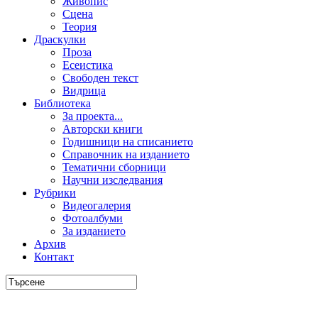
Живопис
Сцена
Теория
Драскулки
Проза
Есеистика
Свободен текст
Видрица
Библиотека
За проекта...
Авторски книги
Годишници на списанието
Справочник на изданието
Тематични сборници
Научни изследвания
Рубрики
Видеогалерия
Фотоалбуми
За изданието
Архив
Контакт