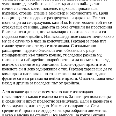
чувстваше „далауейизирана“ и свързана по най-щастлив
начин с всичко, което пъплеше, пърхаше, приказваше,
вървеше, стоеше, спеше в Мюнстер и околностите му. Цели
порции щастие щедро се разпределяха и даряваха. Fear no
more, спри да се страхуваш, каза Иза. В този момент той не се
страхуваше от нищо. Двамата се бяха сгушили на просторния
й италиански диван, пиеха кампари с портокалов сок и си
подаваха един джойнт. Иза искаше да знае съвсем точно какво
му се е случило в часа за консултация. Герхард за пръв път
имаше чувството, че му се възхищава. С извънмерно
разширени, чудесно блеснали очи, обхванала с ръце
придърпаните към тялото колене, тя следеше разказа му,
питаше и за най-дребни подробности, за да поеме като в съд
всичко от ценните му описания. После отдели пръстите от
коленете си и леко задирижира с тях. Герхард харесваше да го
командва и наставлява по този сложен начин и нагаждаше
фразите си към ритъма на нейните пръсти. Отметна глава леко
назад и дръпна за последен път от джойнта.
А тя искаше да знае съвсем точно как е изглеждало
писалището и какво е имало на него. За тази цел показалецът
и средният й пръст прелестно затанцуваха. Дали в кабинета е
било задушно, или хладно. Как са се поздравили. Сега
средните й пръсти се отдадоха на кръгообразни движения.
Какво е висяло на стената? Все въпроси, за които Герхард