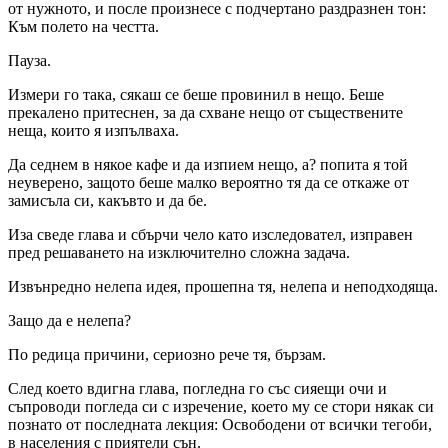
от нужното, и после произнесе с подчертано раздразнен тон:
Към полето на честта.
Пауза.
Измери го така, сякаш се беше провинил в нещо. Беше
прекалено притеснен, за да схване нещо от съществените
неща, които я изпълваха.
Да седнем в някое кафе и да изпием нещо, а? попита я той
неуверено, защото беше малко вероятно тя да се откаже от
замисъла си, какъвто и да бе.
Иза сведе глава и сбърчи чело като изследовател, изправен
пред решаването на изключително сложна задача.
Извънредно нелепа идея, прошепна тя, нелепа и неподходяща.
Защо да е нелепа?
По редица причини, сериозно рече тя, бързам.
След което вдигна глава, погледна го със сияещи очи и
съпроводи погледа си с изречение, което му се стори някак си
познато от последната лекция: Освободени от всички тегоби,
в населения с приятели сън.