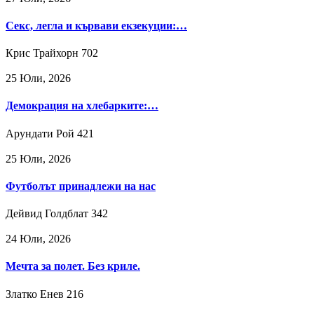
Секс, легла и кървави екзекуции:…
Крис Трайхорн
702
25 Юли, 2026
Демокрация на хлебарките:…
Арундати Рой
421
25 Юли, 2026
Футболът принадлежи на нас
Дейвид Голдблат
342
24 Юли, 2026
Мечта за полет. Без криле.
Златко Енев
216