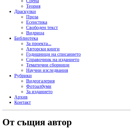
Сцена
Теория
Драскулки
Проза
Есеистика
Свободен текст
Видрица
Библиотека
За проекта...
Авторски книги
Годишници на списанието
Справочник на изданието
Тематични сборници
Научни изследвания
Рубрики
Видеогалерия
Фотоалбуми
За изданието
Архив
Контакт
От същия автор