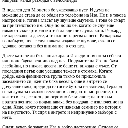
направи малка разходка с велосипеда?
В неделен ден Мюнстер бе ужасяващо пуст. И дума не
можеше да става да се обади по телефона на Иза. Не и в такова
настроение, тогава гласът му звучеше смутено, а това бе смърт
за приятелството им. Още по-лошо бе, когато се случеше
някоя от съквартирантките й да вдигне слушалката. Герхард
не харесваше и двете, а те пък не харесваха него. Разкарваха
го набързо, после слушалката издаваше шумове, сякаш се
удряше, оставена без внимание, в стената.
Двете като че ли бяха ангажирали Иза единствено за себе си
или поне бдяха ревниво над нея. По думите на Иза не бяха
лесбийки, но никога досега не беше ги виждал с мъже. От
последния петък още усещаше тежест в стомаха. Когато
дойде, една феминистка група тъкмо бе приключила
заседанието си, жените бяха весели, още в антрето се
дочуваше смях, преди да натисне бутона на звънеца, Герхард
се заслуша за няколко секунди във ведрото настроение, но
когато влезе, се възцари огромно безмълвие; на път към
вратата жените го подминаваха без поздрав, с изключение на
една, Хеде, която познаваше от някакъв семинар по история
на изкуството. Тя спря в антрето и непринудено забъбри с
него.
Онази вечер бе заварил Иза в добро настроение. Отново се