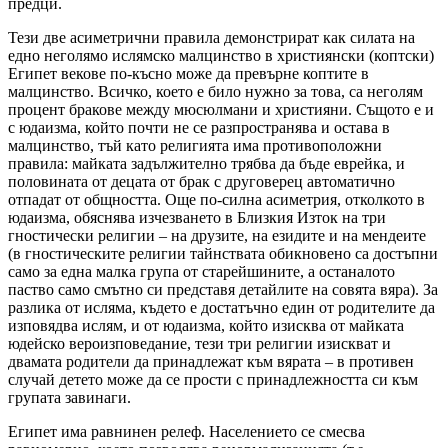
предци.
Тези две асиметрични правила демонстрират как силата на
едно неголямо ислямско малцинство в християнски (коптски)
Египет векове по-късно може да превърне коптите в
малцинство. Всичко, което е било нужно за това, са неголям
процент бракове между мюсюлмани и християни. Същото е и
с юдаизма, който почти не се разпространява и остава в
малцинство, тъй като религията има противоположни
правила: майката задължително трябва да бъде еврейка, и
половината от децата от брак с друговерец автоматично
отпадат от общността. Още по-силна асиметрия, отколкото в
юдаизма, обяснява изчезването в Близкия Изток на три
гностически религии – на друзите, на езидите и на мендеите
(в гностическите религии тайнствата обикновено са достъпни
само за една малка група от старейшините, а останалото
паство само смътно си представя детайлите на совята вяра). За
разлика от исляма, където е достатъчно един от родителите да
изповядва ислям, и от юдаизма, който изисква от майката
юдейско вероизповедание, тези три религии изискват и
двамата родители да принадлежат към вярата – в противен
случай детето може да се прости с принадлежността си към
групата завинаги.
Египет има равнинен релеф. Населението се смесва