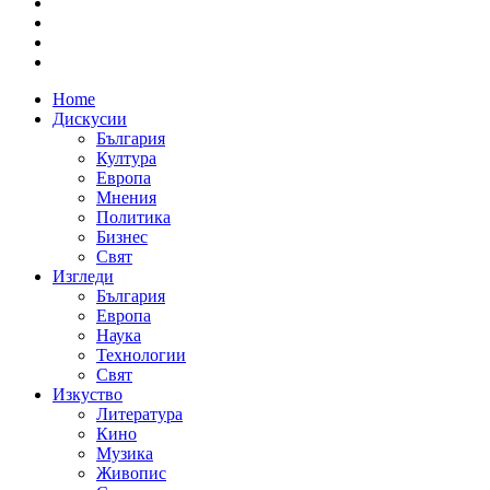
Home
Дискусии
България
Култура
Европа
Мнения
Политика
Бизнес
Свят
Изгледи
България
Европа
Наука
Технологии
Свят
Изкуство
Литература
Кино
Музика
Живопис