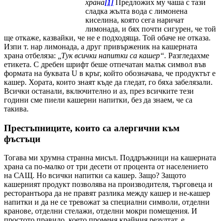
храна
[1]
Предложих му чаша с тази
сладка жълта вода с лимонена
киселина, която сега наричат
лимонада, и бях почти сигурен, че той
ще откаже, казвайки, че не е подходяща. Той обаче не отказа.
Изпи т. нар лимонада, а друг привърженик на кашерната
храна отбеляза:
„Тук всички напитки са кашер“.
Разгледахме
етикета. С дребен шрифт беше отпечатан малък символ във
формата на буквата U в кръг, който обозначава, че продуктът е
кашер. Хората, които знаят къде да гледат, го бяха забелязали.
Всички останали, включително и аз, през всичките тези
години сме пиели кашерни напитки, без да знаем, че са
такива.
Престъпниците, които са алергични към
фъстъци
Тогава ми хрумна странна мисъл. Поддръжници на кашерната
храна са по-малко от три десети от процента от населението
на САЩ. Но всички напитки са кашер. Защо? Защото
кашерният продукт позволява на производителя, търговеца и
ресторантьора да не правят разлика между кашер и не-кашер
напитки и да не се тревожат за специални символи, отделни
кранове, отделни стелажи, отделни мокри помещения. И
простото правило, което променя крайния резултат, е