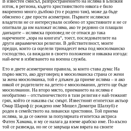
В известен смисъл, разпространението на исляма в Близкия
изток, в региона, където християнството някога е било
вкоренено много дълбоко (то е родено там), може да бъде
обяснено с две прости асиметрии. Първите ислямски
владетели не се интересували особено от християните и не се
опитвали да им наложат исляма, ако те редовно си плащали
данъците – ислямска проповед не се отнася до така
наречените „хора на книгата“, тоест, последователите на
други авраамически религии. В действителност, моите
предци, които са оцелели тринадесет века под мюсюлманско
господство, са виждали в своето положение и някаква изгода:
най-вече в избягването на военна служба.
Ето и двете асиметрични правила, за които става дума: На
първо място, ако друговерец в мюсюлманска страна се жени
за жена мюсюлманка, той е длъжен да приеме исляма – и ако
някой от родителите на детето е мюсюлманин, детето ще бъде
мюсюлманин. На второ място, приемането на исляма е
необратимо – отстъпничеството в тази религия е най-тежкият
грях, който се наказва със смърт. Известният египетски актьор
Омар Шариф (с рождено име Мишел Димитри Шалхуб) е
роден в семейството на ливански християни. Той приема
исляма, за да се ожени за популярната египетска актриса
Фатен Хамама, и му се налага да вземе арабско име. По-късно
той се развежда, но не се завръща към вярата на своите