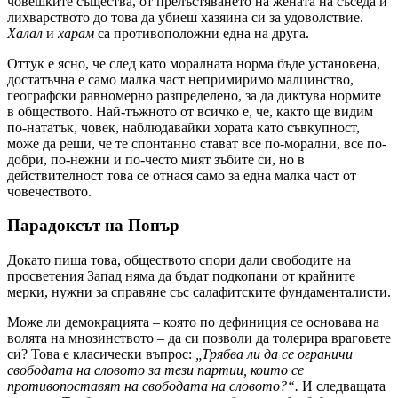
човешките същества, от прелъстяването на жената на съседа и
лихварството до това да убиеш хазяина си за удоволствие.
Халал
и
харам
са противоположни една на друга.
Оттук е ясно, че след като моралната норма бъде установена,
достатъчна е само малка част непримиримо малцинство,
географски равномерно разпределено, за да диктува нормите
в обществото. Най-тъжното от всичко е, че, както ще видим
по-нататък, човек, наблюдавайки хората като съвкупност,
може да реши, че те спонтанно стават все по-морални, все по-
добри, по-нежни и по-често мият зъбите си, но в
действителност това се отнася само за една малка част от
човечеството.
Парадоксът на Попър
Докато пиша това, обществото спори дали свободите на
просветения Запад няма да бъдат подкопани от крайните
мерки, нужни за справяне със салафитските фундаменталисти.
Може ли демокрацията – която по дефиниция се основава на
волята на мнозинството – да си позволи да толерира враговете
си? Това е класически въпрос:
„Трябва ли да се ограничи
свободата на словото за тези партии, които се
противопоставят на свободата на словото?“.
И следващата