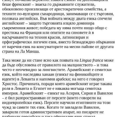
беше френският – знаеха го държавните служители,
обикновено произлизащи от аристократични семейства, а
техните по-вулгарни сънародници, занимаващи се с търговия,
ползваха английски. Във войната между двата езика спечели
английският – защото търговията изцяло доминира
съвременния живот; победата му няма почти нищо общо с
престижа на Франция или опитите на синовете ѝ в
насърчаването на техния красив, латинизиран и
орфографически логичен език, вместо безнадеждно объркания
от наречия език на консуматорите на месни пайове от другата
страна на Ла Манша.
Така може да ни стане ясно как появата на
Lingua franca
може
да бъде обусловена от правилото на малцинството – и това
често е неочевидно за лингвистите. Арамейският е семитски
език, който наследява ханаан (езикът на финикийците и
юдеите) в Леванта и напомня арабски; на него е говорил
Христос. Причината, поради която арамейският играе такава
роля в Леванта и Египет не е някаква могъща семитска
империя. Арамейският – езикът на Асирия, Сирия и Вавилон
– е бил разпространяван от персите (които говорели на
индоевропейски език). Персите научили египтяните на този
чужд за самите тях език. Когато те завладели Вавилон,
заварили готов административен апарат, но писарите не
разбирали персийски и така официален език станал