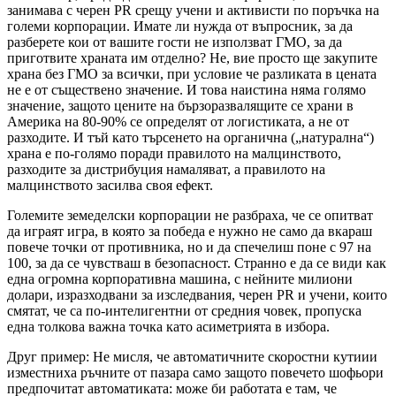
занимава с черен PR срещу учени и активисти по поръчка на
големи корпорации. Имате ли нужда от въпросник, за да
разберете кои от вашите гости не използват ГМО, за да
приготвите храната им отделно? Не, вие просто ще закупите
храна без ГМО за всички, при условие че разликата в цената
не е от съществено значение. И това наистина няма голямо
значение, защото цените на бързоразвалящите се храни в
Америка на 80-90% се определят от логистиката, а не от
разходите. И тъй като търсенето на органична („натурална“)
храна е по-голямо поради правилото на малцинството,
разходите за дистрибуция намаляват, а правилото на
малцинството засилва своя ефект.
Големите земеделски корпорации не разбраха, че се опитват
да играят игра, в която за победа е нужно не само да вкараш
повече точки от противника, но и да спечелиш поне с 97 на
100, за да се чувстваш в безопасност. Странно е да се види как
една огромна корпоративна машина, с нейните милиони
долари, изразходвани за изследвания, черен PR и учени, които
смятат, че са по-интелигентни от средния човек, пропуска
една толкова важна точка като асиметрията в избора.
Друг пример: Не мисля, че автоматичните скоростни кутиии
изместниха ръчните от пазара само защото повечето шофьори
предпочитат автоматиката: може би работата е там, че