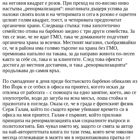
на неговия квадрат е розов. При преход на по-високо ниво
настъпва „ренормализация“: инатливата дъщеря успява да
наложи своята воля и на четиримата и сега в розово е оцветен
целият голям квадрат, тоест, и четиримата предпочитат
органични храни. Следваща стъпка: това хипотетично
семейство отива на барбекю заедно с три други семейства. За
тях се знае, че не ядат ГМО, така че домакините подготвят
органична храна за всички. Местният магазин, съобразявайки
се, че в района има голямо търсене на храна без ГМО,
преминава напълно на такава, за да направи живота по-лесен
както за себе си, така и за клиентите. След това ефектът
достига до местния доставчик, и така „ренормализацията“
продължава до самия връх.
По съвпадение в деня преди бостънското барбекю обикалях из
Ню Йорк и се отбих в офиса на приятел, когото исках да
отвлека от работата – с помощта на едно занятие, което, ако се
злоупотреби, води до загуба на ясна мисъл, лоша стойка и
празнотата в погледа. Оказа се, че в града е френският физик
Серж Галам, който по същото време убиваше времето си в
офиса на моя приятел. Галам е първият, който приложи
принципа на ренормализацията към социалните въпроси и
политологията. Бях чувал името му, защото се смята за автор
на най-авторитетната книга по тази тема, която вече няколко
месеца отлежаваше в мазето ми в неразопакована пратка от