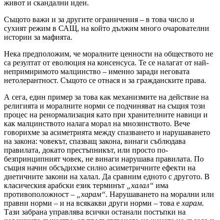
живот и скандални идеи.
Същото важи и за другите ограничения – в това число и
сухият режим в САЩ, на който дължим много очарователни
истории за мафията.
Нека предположим, че моралните ценности на обществото не
са резултат от еволюция на консенсуса. Те се налагат от най-
непримиримото малцинство – именно заради неговата
нетолерантност. Същото се отнася и за гражданските права.
А сега, един пример за това как механизмите на действие на
религията и моралните норми се подчиняват на същия този
процес на ренормализация като при хранителните навици и
как малцинството налага морал на мнозинството. Вече
говорихме за асиметрията между спазването и нарушаването
на закона: човекът, спазващ закона, винаги съблюдава
правилата, докато престъпникът, или просто по-
безпринципният човек, не винаги нарушава правилата. По
същия начин обсъдихме силно асиметричните ефекти на
диетичните закони на халал. Да сравним едното с другото. В
класическия арабски език терминът
„халал“
има
противоположност –
„харам“.
Нарушаването на морални или
правни норми – и на всякакви други норми – това е
харам
.
Тази забрана управлява всички останали постъпки на