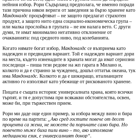
нейния избор. Рори Съдърланд предполага, че именно поради
тази причина някои вериги от заведения за бързо хранене като
Макдоналдс
процъфтяват – не защото предлагат страхотен
продукт, а защото нито една социално-икономическа група –
или малка прослойка в групата – не им налага вето. С други
думи, те имат минимално негативно отклонение от
очакванията: под средното ниво, под колебанията.
Когато нямате богат избор,
Макдоналдс
се възприема като
надежден и предвидим вариант. Той е надежден вариант дори
на места, където изненадите в храната могат да имат сериозни
последици – пиша тези редове на жп гарата в Милано и,
колкото и да е странно за чужденец, дошъл оттатък океана, тук
има
Макдоналдс.
Колкото и да е шокиращо, италианците
активно го използват като убежище от рискованото хранене.
Пицата е същата история: универсалната храна, която всички
търпят, и тя е допустима при всякакви обстоятелства, освен,
може би, при тържествен прием.
Рори ми даде още един пример, за избора между вино и бира
по време на партита:
„Ако сред гостите повече от десет
процента са жени, не можете да поръчате само бира. Но
повечето мъже биха пили вино – то, ако използваме
медицински език, е универсалният донор“.