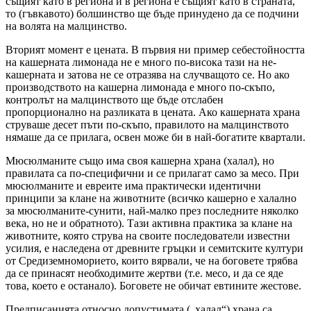
същият като в региона и в региона е същият като в страната,
то (гъвкавото) болшинство ще бъде принудено да се подчини
на волята на малцинство.
Вторият момент е цената. В първия ни пример себестойността
на кашерната лимонада не е много по-висока тази на не-
кашерната и затова не се отразява на случващото се. Но ако
производството на кашерна лимонада е много по-скъпо,
контролът на малцинството ще бъде отслабен
пропорционално на разликата в цената. Ако кашерната храна
струваше десет пъти по-скъпо, правилото на малцинството
нямаше да се прилага, освен може би в най-богатите квартали.
Мюсюлманите също има своя кашерна храна (халал), но
правилата са по-специфични и се прилагат само за месо. При
мюсюлманите и евреите има практически идентични
принципи за клане на животните (всичко кашерно е халално
за мюсюлманите-сунити, най-малко през последните няколко
века, но не и обратното). Тази активна практика за клане на
животните, която струва на своите последователи известни
усилия, е наследена от древните гръцки и семитските култури
от Средиземноморието, които вярвали, че на боговете трябва
да се принасят необходимите жертви (т.е. месо, и да се яде
това, което е останало). Боговете не обичат евтините жестове.
Предписанията относно допустимата („халал“) храна са