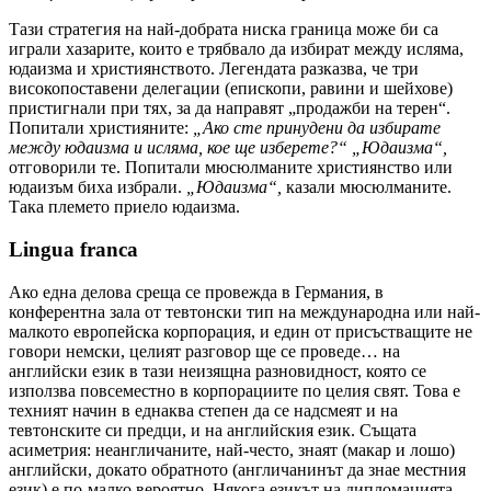
Тази стратегия на най-добрата ниска граница може би са
играли хазарите, които е трябвало да избират между исляма,
юдаизма и християнството. Легендата разказва, че три
високопоставени делегации (епископи, равини и шейхове)
пристигнали при тях, за да направят „продажби на терен“.
Попитали християните:
„Ако сте принудени да избирате
между юдаизма и исляма, кое ще изберете?“ „Юдаизма“,
отговорили те. Попитали мюсюлманите християнство или
юдаизъм биха избрали.
„Юдаизма“,
казали мюсюлманите.
Така племето приело юдаизма.
Lingua franca
Ако една делова среща се провежда в Германия, в
конферентна зала от тевтонски тип на международна или най-
малкото европейска корпорация, и един от присъстващите не
говори немски, целият разговор ще се проведе… на
английски език в тази неизящна разновидност, която се
използва повсеместно в корпорациите по целия свят. Това е
техният начин в еднаква степен да се надсмеят и на
тевтонските си предци, и на английския език. Същата
асиметрия: неангличаните, най-често, знаят (макар и лошо)
английски, докато обратното (англичанинът да знае местния
език) е по-малко вероятно. Някога езикът на дипломацията