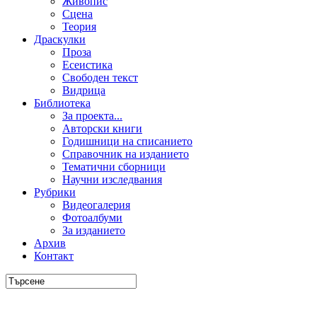
Живопис
Сцена
Теория
Драскулки
Проза
Есеистика
Свободен текст
Видрица
Библиотека
За проекта...
Авторски книги
Годишници на списанието
Справочник на изданието
Тематични сборници
Научни изследвания
Рубрики
Видеогалерия
Фотоалбуми
За изданието
Архив
Контакт