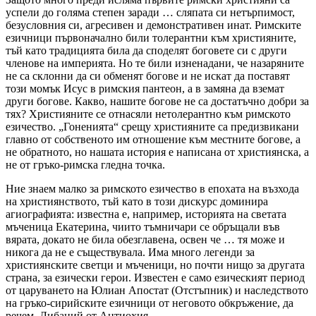
успели до голяма степен заради … сляпата си нетърпимост,
безусловния си, агресивен и демонстративен инат. Римските
езичници първоначално били толерантни към християните,
тъй като традицията била да споделят боговете си с други
членове на империята. Но те били изненадани, че назаряните
не са склонни да си обменят богове и не искат да поставят
този момък Исус в римския пантеон, а в замяна да вземат
други богове. Какво, нашите богове не са достатъчно добри за
тях? Християните се отнасяли нетолерантно към римското
езичество. „Гоненията“ срещу християните са предизвикани
главно от собственото им отношение към местните богове, а
не обратното, но нашата история е написана от християнска, а
не от гръко-римска гледна точка.
Ние знаем малко за римското езичество в епохата на възхода
на християнството, тъй като в този дискурс доминира
агиографията: известна е, например, историята на светата
мъченица Екатерина, чиито тъмничари се обръщали във
вярата, докато не била обезглавена, освен че … тя може и
никога да не е съществувала. Има много легенди за
християнските светци и мъченици, но почти нищо за другата
страна, за езически герои. Известен е само езическият период
от царуването на Юлиан Апостат (Отстъпник) и наследството
на гръко-сирийските езичници от неговото обкръжение, да
речем, Либаний от Антиохия.