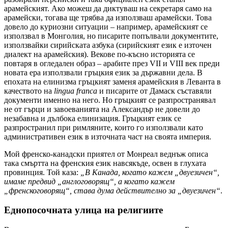
арамейският. Ако можеш да диктуваш на секретаря само на
арамейски, тогава ще трябва да използваш арамейски. Това
довело до куриозни ситуации – например, арамейският се
използвал в Монголия, но писарите попълвали документите,
използвайки сирийската азбука (сирийският език е източен
диалект на арамейския). Векове по-късно историята се
повтаря в огледален образ – арабите през VII и VIII век преди
новата ера използвали гръцкия език за държавни дела. В
епохата на елинизма гръцкият заменя арамейския в Леванта в
качеството на
lingua franca
и писарите от Дамаск съставяли
документи именно на него. Но гръцкият се разпространявал
не от гърци и завоеванията на Александър не довели до
незабавна и дълбока елинизация. Гръцкият език се
разпространил при римляните, които го използвали като
административен език в източната част на своята империя.
Moй френско-канадски приятел от Монреал веднъж описа
така смъртта на френския език навсякъде, освен в глухата
провинция. Той каза:
„В Канада, когато кажем „двуезичен“,
имаме предвид „англоговорящ“, а когато кажем
„френскоговорящ“, става дума действително за „двуезичен“
.
Еднопосочната улица на религиите