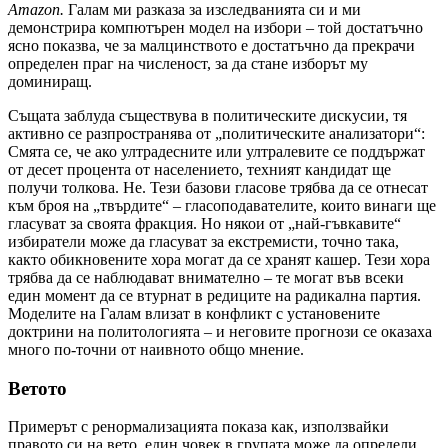
Amazon.
Галам ми разказа за изследванията си и ми
демонстрира компютърен модел на избори – той достатъчно
ясно показва, че за малцинството е достатъчно да прекрачи
определен праг на численост, за да стане изборът му
доминиращ.
Същата заблуда съществува в политическите дискусии, тя
активно се разпространява от „политическите анализатори“:
Смята се, че ако ултрадесните или ултралевите се поддържат
от десет процента от населението, техният кандидат ще
получи толкова. Не. Тези базови гласове трябва да се отнесат
към броя на „твърдите“ – гласоподавателите, които винаги ще
гласуват за своята фракция. Но някои от „най-гъвкавите“
избиратели може да гласуват за екстремисти, точно така,
както обикновените хора могат да се хранят кашер. Тези хора
трябва да се наблюдават внимателно – те могат във всеки
един момент да се втурнат в редиците на радикална партия.
Моделите на Галам влизат в конфликт с установените
доктрини на политологията – и неговите прогнози се оказаха
много по-точни от наивното общо мнение.
Ветото
Примерът с ренормализацията показа как, използвайки
правото си на вето, един човек в групата може да определи