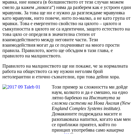
мравка, ние никога (в болшинството от тези случаи можем
смело да кажем „никога“) няма да разберем как е устроен един
мравуняк. За това ще ни е нужно да разглеждаме мравуняка
като мравуняк, нито повече, нито по-малко, а не като група от
мравки. Това е емергентно свойство на цялото – цялото и
съвкупността в цялото не са идентични, защото естеството на
това цяло се определя в значителна степен от
взаимодействието между неговите части. Тези
взаимодействия могат да се подчиняват на много прости
правила. Правилото, което ще обсъдим в тази глава, е
правилото на малцинството.
Правилото на малцинството ще ни покаже, че за нормалната
работа на обществото са му нужни неголям брой
нетолерантни и етично съзнателни, при това дейни хора.
Този пример за сложността ми дойде
наум, колкото и да е смешно, на едно
лятно барбекю на
Института за
сложни системи
на Нова Англия (New
England Complex Systems institute).
Домакините подреждаха масите и
разопаковаха напитки, когато към мен
се приближи приятел, който по
принцип употребява само
кашерна