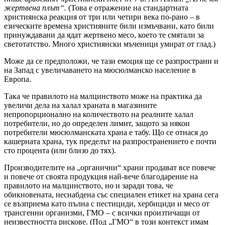
жертвена плът“.
(Това е отражение на стандартната
християнска реакция от три или четири века по-рано – в
езическите времена християните били измъчвани, като били
принуждавани да ядат жертвено месо, което те смятали за
светотатство. Много християнски мъченици умират от глад.)
Може да се предположи, че тази емоция ще се разпространи и
на Запад с увеличаването на мюсюлманско население в
Европа.
Така че правилото на малцинството може на практика да
увеличи дела на халал храната в магазините
непропорционално на количеството на реалните халал
потребители, но до определен лимит, защото за някои
потребители мюсюлманската храна е табу. Що се отнася до
кашерната храна, тук пределът на разпространението е почти
сто процента (или близо до тях).
Производителите на „органични“ храни продават все повече
и повече от своята продукция най-вече благодарение на
правилото на малцинството, но и заради това, че
обикновената, неснабдена със специален етикет на храна сега
се възприема като пълна с пестициди, хербициди и месо от
трансгенни организми, ГМО – с всички произтичащи от
неизвестността рискове. (Под „ГМО“ в този контекст имам