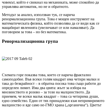
човекът, който е свикнал на механиката, може спокойно да
управлява автоматик, но не и обратното.
Mетодът за анализ, използван тук, се нарича
ренормализационна група. Това е мощен инструмент на
математическата физика, който позволява да се види как се
мащабират явленията (увеличават се или намаляват). Да
поговорим за това – но без математика.
Ренормализационна група
Схемата горе показва това, което се нарича фрактално
самоподобие. Във всеки голям квадрат има четири малки и
така до безкрайност – в обратна посока това също работи до
определен лимит. Има два цвята: жълт за избора на
мнозинството и розово – за този на малцинството. Да
приемем, че всеки малък квадрат – това са четирима души,
едно семейство. Един от тях принадлежи към непримиримото
малцинство и яде само не-ГМО храна („органична“). Цветът