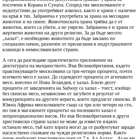
посочени в Корана и Суната. Според тях мюсюлманите е
недопустимо да употребяват алкохол, както и храни с наличие
на кръв в тях. Забранена е употребата за храна на месоядни
животни и на свине. Животинската храна трябва да е от
животни, които са убити, а не умрели. Забранена е и храна от
жертвени животни на други религии. За да бъде месото
„халал“, е необходимо животното да бъде заклано по
специален начин, различен от прилагания в индустриалните
кланици в немюслманските страни.
А сега да разгледаме практическото приложение на
диктатурата на малцинството. Във Великобритания, където
практикуващите мюсюлмани са три-четири процента, почти
всичкото месо е халал. До седемдесет процента от агнешкото
месо, внесено от Нова Зеландия, е халал. Близо десет
процента от заведенията на
Subway
са халал – тоест, изобщо
без свинско месо, независимо от загубите в резултат от
конкуренцията на другите вериги, които предлагат свинско. В
Южна Африка мюсюлманите също са три или четири на сто,
но там в магазините процентът на пилешкото халал е
непропорционално висок. Но във Великобритания и други
християнски страни халал не може да измести изцяло
останало месо, тъй като хората могат да се разбунтуват заради
насилствено спазване на чужди религиозни норми. Както
пише арабският християнски поет от 7 в. Ал Ахтал:
„Аз не ям