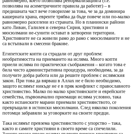
равномерно, което позволява ренормализацията (т.е.
позволява на асиметричните правила да работят) – в
предишната част вече говорихме за това, че за да доминира
кашерната храна, евреите трябва да бъде повече или по-малко
равномерно разселени из страната. Но в планински райони
като Ливан, Галилея и северна Сирия, християни и
мюсюлмани не-сунити остават в затворени територии.
Християните не са живели рамо до рамо с мюсюлманите и не
са встъпвали в смесени бракове.
Египетските копти са страдали от друг проблем:
необратимостта на приемането на исляма. Много копти
приели исляма по практически съображения – когато това е
била чисто административна процедура, необходима, за да
получите добра работа или да решите проблем с ислямския
закон. При това да вярваш в Аллах не е било необходимо,
защото ислямът никъде не е в пряк конфликт с православното
християнство. Малко по малко християнските и еврейските
семейства, първоначално приемащи исляма условно, така
както испанските марани приемали християнството, се
превръщали в истински мюсюлмани. След няколко поколения
потомци забравяли за уговорките на своите предци.
Така ислямът превзема християнството с упорство – така,
както и самите християни в своето време са спечелили.
Защото много преди исляма първите римски християни са