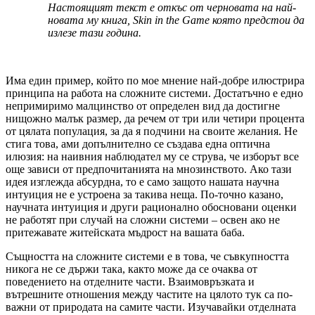
Настоящият текст е откъс от черновата на най-
новата му книга, Skin in the Game която предстои да
излезе тази година.
Има един пример, който по мое мнение най-добре илюстрира
принципа на работа на сложните системи. Достатъчно е едно
непримиримо малцинство от определен вид да достигне
нищожно малък размер, да речем от три или четири процента
от цялата популация, за да я подчини на своите желания. Не
стига това, ами допълнително се създава една оптична
илюзия: на наивния наблюдател му се струва, че изборът все
още зависи от предпочитанията на мнозинството. Ако тази
идея изглежда абсурдна, то е само защото нашата научна
интуиция не е устроена за такива неща. По-точно казано,
научната интуиция и други рационално обосновани оценки
не работят при случай на сложни системи – освен ако не
притежавате житейската мъдрост на вашата баба.
Същността на сложните системи е в това, че съвкупността
никога не се държи така, както може да се очаква от
поведението на отделните части. Взаимовръзката и
вътрешните отношения между частите на цялото тук са по-
важни от природата на самите части. Изучавайки отделната