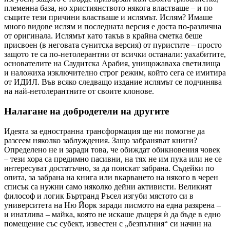
племенна база, но християнството някога властваше – и по
същите тези причини властваше и ислямът. Ислям? Имаше
много видове ислям и последната версия е доста по-различна
от оригинала. Ислямът като такъв в крайна сметка беше
присвоен (в неговата сунитска версия) от пуристите – просто
защото те са по-нетолерантни от всички останали: уахабитите,
основателите на Саудитска Арабия, унищожаваха светилища
и наложиха изключително строг режим, който сега се имитира
от ИДИЛ. Във всяко следващо издание ислямът се подчинява
на най-нетолерантните от своите клонове.
Налагане на добродетели на другите
Идеята за едностранна трансформация ще ни помогне да
разсеем няколко заблуждения. Защо забраняват книги?
Определено не и заради това, че обиждат обикновения човек
– тези хора са предимно пасивни, на тях не им пука или не се
интересуват достатъчно, за да поискат забрана. Съдейки по
опита, за забрана на книга или вкарването на някого в черен
списък са нужни само няколко дейни активисти. Великият
философ и логик Бъртранд Ръсел изгуби мястото си в
университета на Ню Йорк заради писмото на една разярена –
и инатлива – майка, която не искаше дъщеря ѝ да бъде в едно
помещение със субект, известен с „безпътния“ си начин на