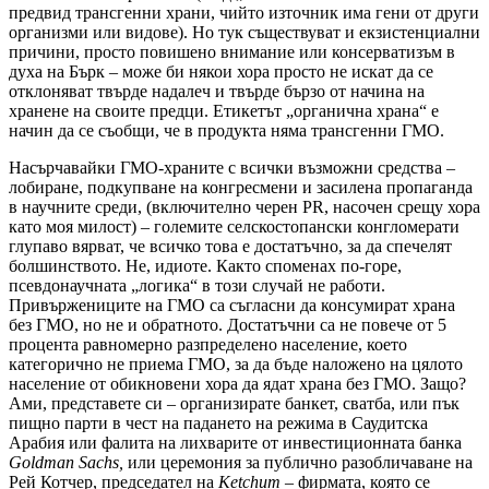
предвид трансгенни храни, чийто източник има гени от други
организми или видове). Но тук съществуват и екзистенциални
причини, просто повишено внимание или консерватизъм в
духа на Бърк – може би някои хора просто не искат да се
отклоняват твърде надалеч и твърде бързо от начина на
хранене на своите предци. Етикетът „органична храна“ е
начин да се съобщи, че в продукта няма трансгенни ГМО.
Насърчавайки ГМО-храните с всички възможни средства –
лобиране, подкупване на конгресмени и засилена пропаганда
в научните среди, (включително черен PR, насочен срещу хора
като моя милост) – големите селскостопански конгломерати
глупаво вярват, че всичко това е достатъчно, за да спечелят
болшинството. Не, идиоте. Както споменах по-горе,
псевдонаучната „логика“ в този случай не работи.
Привържениците на ГМО са съгласни да консумират храна
без ГМО, но не и обратното. Достатъчни са не повече от 5
процента равномерно разпределено население, което
категорично не приема ГМО, за да бъде наложено на цялото
население от обикновени хора да ядат храна без ГМО. Защо?
Ами, представете си – организирате банкет, сватба, или пък
пищно парти в чест на падането на режима в Саудитска
Арабия или фалита на лихварите от инвестиционната банка
Goldman Sachs,
или церемония за публично разобличаване на
Рей Котчер, председател на
Ketchum
– фирмата, която се