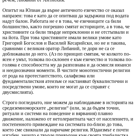
Опитът на Юлиан да върне античното езичество се оказал
напразен: това е като да се опитваш да задържиш под водата
надут балон. Работата не е в това, че езичниците са били
болшинство, както погрешно смятат историците, а в това, че
християните са били твърде непреклонни и не отстъпвали и
на йота. При това християните имали велики умове като
Григорий Богослов и Василий Кесарийски, но не и такива,
сравними с великия оратор Либаний, те дори не са се
доближавали до него. (Аз по принцип смятам, че колкото по-
ясен е умът, толкова по-склонен е към езичество и толкова по-
голяма е способността му да разпознава и да осмисля нюанси
и нееднозначни моменти. В чистите монотеистични религии
от рода на протестантството, салафизма или
фундаменталисткия атеизъм се настаняват буквалистични и
посредствени умове, които не могат да се справят с
двусмислията).
Строго погледнато, ние можем да наблюдаваме в историята на
средиземноморските „религии“ (или, за да бъдем точни,
ритуали и системи на поведение и вярвания) плавно
движение, наложено от нетолерантната част от населението, и
постепенното привеждане на системата по-близо до това,
което сме свикнали да наричаме религия. Юдаизмът е почти
изгубен, защото е твърде привързан към своята трибалистка,