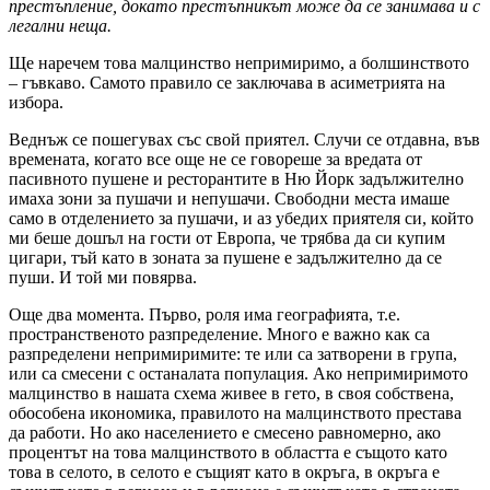
престъпление, докато престъпникът може да се занимава и с
легални неща.
Ще наречем това малцинство непримиримо, а болшинството
– гъвкаво. Самото правило се заключава в асиметрията на
избора.
Веднъж се пошегувах със свой приятел. Случи се отдавна, във
времената, когато все още не се говореше за вредата от
пасивното пушене и ресторантите в Ню Йорк задължително
имаха зони за пушачи и непушачи. Свободни места имаше
само в отделението за пушачи, и аз убедих приятеля си, който
ми беше дошъл на гости от Европа, че трябва да си купим
цигари, тъй като в зоната за пушене е задължително да се
пуши. И той ми повярва.
Още два момента. Първо, роля има географията, т.е.
пространственото разпределение. Много е важно как са
разпределени непримиримите: те или са затворени в група,
или са смесени с останалата популация. Ако непримиримото
малцинство в нашата схема живее в гето, в своя собствена,
обособена икономика, правилото на малцинството престава
да работи. Но ако населението е смесено равномерно, ако
процентът на това малцинството в областта е същото като
това в селото, в селото е същият като в окръга, в окръга е