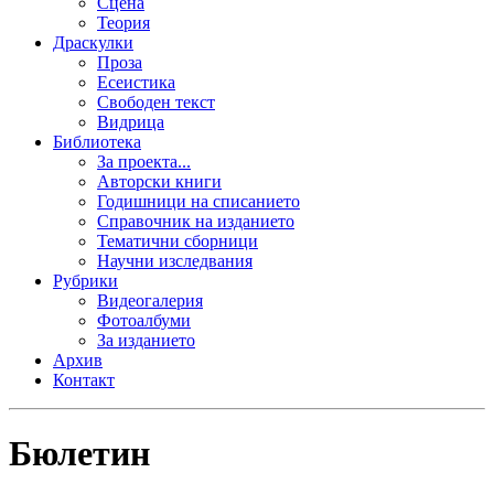
Сцена
Теория
Драскулки
Проза
Есеистика
Свободен текст
Видрица
Библиотека
За проекта...
Авторски книги
Годишници на списанието
Справочник на изданието
Тематични сборници
Научни изследвания
Рубрики
Видеогалерия
Фотоалбуми
За изданието
Архив
Контакт
Бюлетин