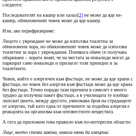
следното:
Последователят на кашер или халал
[2]
не може да яде не-
кашер, обикновеният човек може да яде кашер.
Или, ако перифразираме:
Лицето с увреждане не може да използва тоалетна за
обикновени хора, но обикновеният човек може да използва
тоалетни за хора с увреждания. Понякога обаче се получава
объркване – хората знаят, че на местата за инвалиди могат да
паркират само инвалиди и прилагат този принцип и за
тоалетните.
Човек, който е алергичен към фъстъци, не може да яде храни с
фъстъци, но човек без алергия към фъстъци може да яде храна
без фъстъци. Точно поради тази причина в самолет е много
трудно да получиш пакет фъстъци, а в училищата те изобщо
липсват (което, между другото, умножава броя на страдащите
от алергии, тъй като една от причините за подобна алергия е
реакцията на организма към неизвестното вещество).
А сега да приложим това правило към по-интересни области:
Лице, което спазва закона, никога няма да извърши