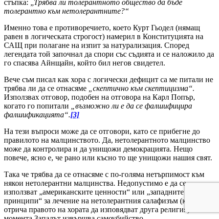
стъпка:
„Трябва ли толерантното общество да бъде
толерантно към нетолерантните?“
Именно това е противоречието, което Курт Гьодел (нямащ
равен в логическата строгост) намерил в Конституцията на
САЩ при полагане на изпит за натурализация. Според
легендата той започнал да спори със съдията и се наложило да
го спасява Айнщайн, който бил негов свидетел.
Вече съм писал как хора с логически дефицит са ме питали не
трябва ли да се отнасяме
„скептично към скептицизма“.
Използвах отговор, подобен на отговора на Карл Попър,
когато го попитали
„възможно ли е да се фалшифицира
фалшификацията“.
[3]
На тези въпроси може да се отговори, като се прибегне до
правилото на малцинството. Да, нетолерантното малцинство
може да контролира и да унищожи демокрацията. Нещо
повече, ясно е, че рано или късно то ще унищожи нашия свят.
Така че трябва да се отнасяме с по-голяма нетърпимост към
някои нетолерантни малцинства. Недопустимо е да се
използват „американските ценности“ или „западните
принципи“ за лечение на нетолерантния салафизъм (който
отрича правото на хората да изповядват друга религия). В
момента Западът извършва самоубийство.