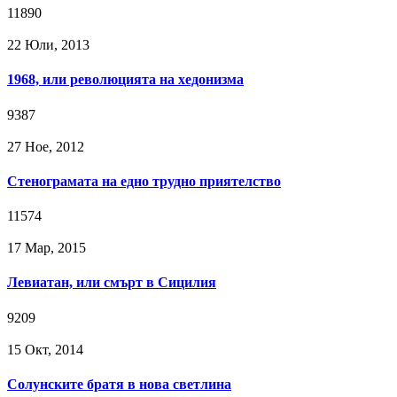
11890
22 Юли, 2013
1968, или революцията на хедонизма
9387
27 Ное, 2012
Стенограмата на едно трудно приятелство
11574
17 Мар, 2015
Левиатан, или смърт в Сицилия
9209
15 Окт, 2014
Солунските братя в нова светлина