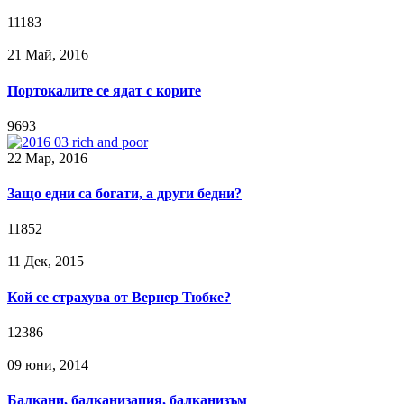
11183
21 Май, 2016
Портокалите се ядат с корите
9693
22 Мар, 2016
Защо едни са богати, а други бедни?
11852
11 Дек, 2015
Кой се страхува от Вернер Тюбке?
12386
09 юни, 2014
Балкани, балканизация, балканизъм