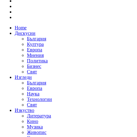
Home
Дискусии
България
Култура
Европа
Мнения
Политика
Бизнес
Свят
Изгледи
България
Европа
Наука
Технологии
Свят
Изкуство
Литература
Кино
Музика
Живопис