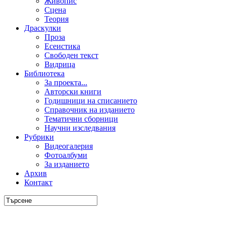
Живопис
Сцена
Теория
Драскулки
Проза
Есеистика
Свободен текст
Видрица
Библиотека
За проекта...
Авторски книги
Годишници на списанието
Справочник на изданието
Тематични сборници
Научни изследвания
Рубрики
Видеогалерия
Фотоалбуми
За изданието
Архив
Контакт