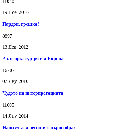
11940
19 Ное, 2016
Пардон, грешка!
8897
13 Дек, 2012
Aтатюрк, турците и Eвропа
16707
07 Яну, 2016
Чудото на интерпретацията
11605
14 Яну, 2014
Нацизмът и неговият първообраз