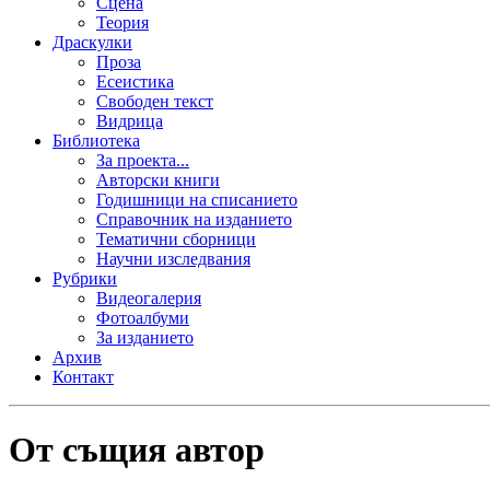
Сцена
Теория
Драскулки
Проза
Есеистика
Свободен текст
Видрица
Библиотека
За проекта...
Авторски книги
Годишници на списанието
Справочник на изданието
Тематични сборници
Научни изследвания
Рубрики
Видеогалерия
Фотоалбуми
За изданието
Архив
Контакт
От същия автор