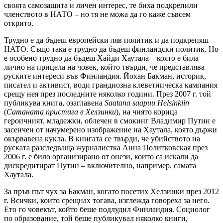
своята самозащита и личен интерес, те биха подкрепили
членството в НАТО – но тя не можа да го каже съвсем
открито.
Трудно е да бъдеш европейски ляв политик и да подкрепяш
НАТО. Също така е трудно да бъдеш финландски политик. Но
е особено трудно да бъдеш Хайди Хаутала – която е била
лично на прицела на човек, който твърди, че представлява
руските интереси във Финландия. Йохан Бакман, историк,
писател и активист, води грандиозна клеветническа кампания
срещу нея през последните няколко години. През 2007 г. той
публикува книга, озаглавена
Saatana saapuu Helsinkiin
(
Сатаната пристига в Хелзинки
), на чиято корица
героичният, младежки, облечен в смокинг Владимир Путин е
засенчен от начумерено изображение на Хаутала, която държи
окървавена кукла. В книгата се твърди, че убийството на
руската разследваща журналистка Анна Политковская през
2006 г. е било организирано от онези, които са искали да
дискредитират Путин – включително, например, самата
Хаутала.
За пръв път чух за Бакман, когато посетих Хелзинки през 2012
г. Всички, които срещнах тогава, изглежда говореха за него.
Ето го човекът, който беше подлудил Финландия. Социолог
по образование, той беше публикувал няколко книги,