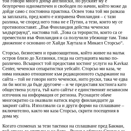
той говори много добър английски, но руският му е
безупречно идиоматичен и свободен по начин, който може да
дойде само с постоянна практика. Освен това той ми разказа
за заплахата, пред която е изправена Финландия – с тази
разлика, че според него това не е Путин, а тези, които му се
противопоставят. „Във Финландия действа чеченски
ъндърграунд“, настоява той. „Това са терористи, които са се
преместили във Финландия и са получили убежище там. Това
движение е основано от Хайди Хаутала и Микаел Сторсьо“.
Сторсьо, бизнесмен и правозащитник, който живее на малък
остров близо до Хелзинки, гледа на ситуацията малко по-
различно. Всъщност той предоставя хостинг услуги на Kavkaz
Center, чеченски сепаратистки уебсайт. Сторсьо ми каза, че
няма никакво отношение към редакционното съдържание на
сайта – той не говори нито чеченски, нито руски, така че едва
ли би могло да бъде другояче – и че предоставя хостинга като
обществена услуга, тъй като сайтът е единственият независим
източник на информация от региона. Руснаците обаче
многократно са оказвали натиск върху финландците да
закрият сайта. Използвали са и други форми на сплашване –
включително, както ми каза Сторсьо, скрити посещения в
дома му.
Когато споменах за тези тактики на сплашване пред Бакман,