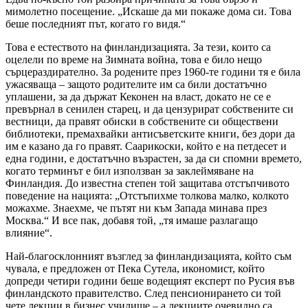
мимолетно посещение. „Искаше да ми покаже дома си. Това
беше последният път, когато го видя.“
Това е естеството на финландизацията. За тези, които са
оцелели по време на Зимната война, това е било нещо
сърцераздирателно. За родените през 1960-те години тя е била
ужасяваща – защото родителите им са били достатъчно
уплашени, за да държат Кеконен на власт, докато не се е
превърнал в сенилен старец, и да цензурират собствените си
вестници, да правят обиски в собствените си обществени
библиотеки, премахвайки антисъветските книги, без дори да
им е казано да го правят. Саарикоски, който е на петдесет и
една години, е достатъчно възрастен, за да си спомни времето,
когато терминът е бил използван за заклеймяване на
Финландия. До известна степен той защитава отстъпчивото
поведение на нацията: „Отстъпихме толкова малко, колкото
можахме. Знаехме, че пътят ни към Запада минава през
Москва.“ И все пак, добавя той, „тя имаше разлагащо
влияние“.
Най-благосклонният възглед за финландизацията, който съм
чувала, е предложен от Пека Сутела, икономист, който
допреди четири години беше водещият експерт по Русия във
финландското правителство. След пенсионирането си той
чете лекции в бизнес училище – а лекциите очевидно са