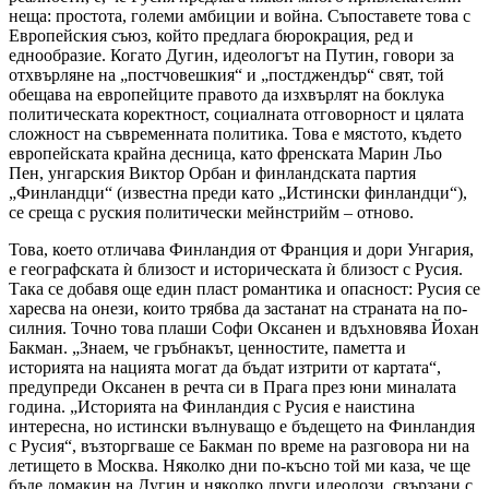
неща: простота, големи амбиции и война. Съпоставете това с
Европейския съюз, който предлага бюрокрация, ред и
еднообразие. Когато Дугин, идеологът на Путин, говори за
отхвърляне на „постчовешкия“ и „постджендър“ свят, той
обещава на европейците правото да изхвърлят на боклука
политическата коректност, социалната отговорност и цялата
сложност на съвременната политика. Това е мястото, където
европейската крайна десница, като френската Марин Льо
Пен, унгарския Виктор Орбан и финландската партия
„Финландци“ (известна преди като „Истински финландци“),
се среща с руския политически мейнстрийм – отново.
Това, което отличава Финландия от Франция и дори Унгария,
е географската ѝ близост и историческата ѝ близост с Русия.
Така се добавя още един пласт романтика и опасност: Русия се
харесва на онези, които трябва да застанат на страната на по-
силния. Точно това плаши Софи Оксанен и вдъхновява Йохан
Бакман. „Знаем, че гръбнакът, ценностите, паметта и
историята на нацията могат да бъдат изтрити от картата“,
предупреди Оксанен в речта си в Прага през юни миналата
година. „Историята на Финландия с Русия е наистина
интересна, но истински вълнуващо е бъдещето на Финландия
с Русия“, възторгваше се Бакман по време на разговора ни на
летището в Москва. Няколко дни по-късно той ми каза, че ще
бъде домакин на Дугин и няколко други идеолози, свързани с