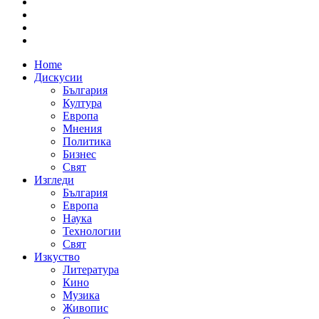
Home
Дискусии
България
Култура
Европа
Мнения
Политика
Бизнес
Свят
Изгледи
България
Европа
Наука
Технологии
Свят
Изкуство
Литература
Кино
Музика
Живопис