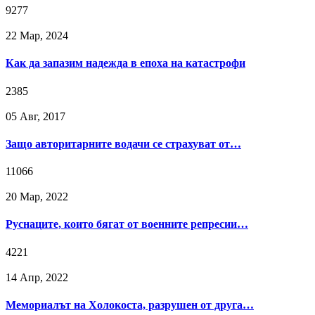
9277
22 Мар, 2024
Как да запазим надежда в епоха на катастрофи
2385
05 Авг, 2017
Защо авторитарните водачи се страхуват от…
11066
20 Мар, 2022
Руснаците, които бягат от военните репресии…
4221
14 Апр, 2022
Мемориалът на Холокоста, разрушен от друга…