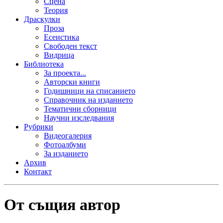
Сцена
Теория
Драскулки
Проза
Есеистика
Свободен текст
Видрица
Библиотека
За проекта...
Авторски книги
Годишници на списанието
Справочник на изданието
Тематични сборници
Научни изследвания
Рубрики
Видеогалерия
Фотоалбуми
За изданието
Архив
Контакт
От същия автор