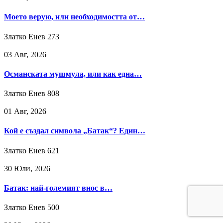
Моето верую, или необходимостта от…
Златко Енев
273
03 Авг, 2026
Османската мушмула, или как една…
Златко Енев
808
01 Авг, 2026
Кой е създал символа „Батак“? Един…
Златко Енев
621
30 Юли, 2026
Батак: най-големият внос в…
Златко Енев
500