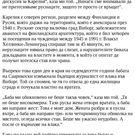
дискусия за Карелия“, каза ми той. „Винаги сме внимавали да
не притесняваме руснаците, защото те просто се връщат“.
Карелия е северен регион, разделен между Финландия и
Русия, която държи на територията, която е анексирала през
1940 г. Руският сектор включва град Виборг, забележителен
аванпост на финландската архитектура, който е бил затворен
за посещения на чужденци между 1945 и 1991 г. Влакът
Хелзинки-Ленинград спираше там за 45 минути, но
неруснаците нямаха право да слизат, а нарушителите биваха
докладвани на властите в момента, в който се опитат да
получат хотелска стая или храна.
Въпреки това един ден в края на седемдесетте години бабата
на Саарикоски измъкнала бъдещия журналист от влака във
Виборг. Той си спомня, че тя го отвела до една жилищна
сграда и почукала властно на вратата.
„Баба ми обикновено не беше такъв човек,“ каза ми той. „Тя
не беше високомерна. Тази руска жена отвори вратата, а баба
ми направи жест: Това е моят дом. Жената разбра и я пусна
вътре, а баба ми направи три- или четириминутна обиколка на
мястото, огледа всички стаи. Беше ми ужасно неудобно. А
после се върнахме на влака.“
Едва по-късно той разбира причината за това бързо и