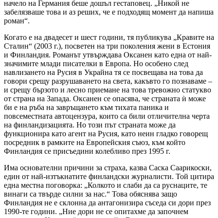
начело на Германия беше дошъл гестаповец. „Никой не
забелязваше това и аз реших, че е подходящ момент да напиша
роман“.
Когато е на двадесет и шест години, тя публикува „Кравите на
Сталин“ (2003 г.), посветен на три поколения жени в Естония
и Финландия. Романът утвърждава Оксанен като една от най-
значимите млади писателки в Европа. Но особено след
навлизането на Русия в Украйна тя се посвещава на това да
говори срещу разрушаването на света, какъвто го познаваме –
и срещу бързото и лесно приемане на това тревожно статукво
от страна на Запада. Оксанен се опасява, че страната ѝ може
би е на ръба на завръщането към тихата паника и
повсеместната автоцензура, които са били отличителна черта
на финландизацията. Но този път страната може да
функционира като агент на Русия, като неин гладко говорещ
посредник в рамките на Европейския съюз, към който
Финландия се присъедини колебливо през 1995 г.
Има основателни причини за страха, казва Саска Саарикоски,
един от най-изтъкнатите финландски журналисти. Той цитира
една местна поговорка: „Колкото и слаби да са руснаците, те
винаги са твърде силни за нас.“ Това обяснява защо
Финландия не е склонна да антагонизира съседа си дори през
1990-те години. „Ние дори не се опитахме да започнем