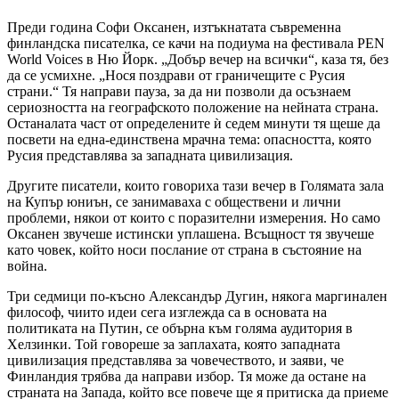
Преди година Софи Оксанен, изтъкнатата съвременна
финландска писателка, се качи на подиума на фестивала PEN
World Voices в Ню Йорк. „Добър вечер на всички“, каза тя, без
да се усмихне. „Нося поздрави от граничещите с Русия
страни.“ Тя направи пауза, за да ни позволи да осъзнаем
сериозността на географското положение на нейната страна.
Останалата част от определените ѝ седем минути тя щеше да
посвети на една-единствена мрачна тема: опасността, която
Русия представлява за западната цивилизация.
Другите писатели, които говориха тази вечер в Голямата зала
на Купър юниън, се занимаваха с обществени и лични
проблеми, някои от които с поразителни измерения. Но само
Оксанен звучеше истински уплашена. Всъщност тя звучеше
като човек, който носи послание от страна в състояние на
война.
Три седмици по-късно Александър Дугин, някога маргинален
философ, чиито идеи сега изглежда са в основата на
политиката на Путин, се обърна към голяма аудитория в
Хелзинки. Той говореше за заплахата, която западната
цивилизация представлява за човечеството, и заяви, че
Финландия трябва да направи избор. Тя може да остане на
страната на Запада, който все повече ще я притиска да приеме