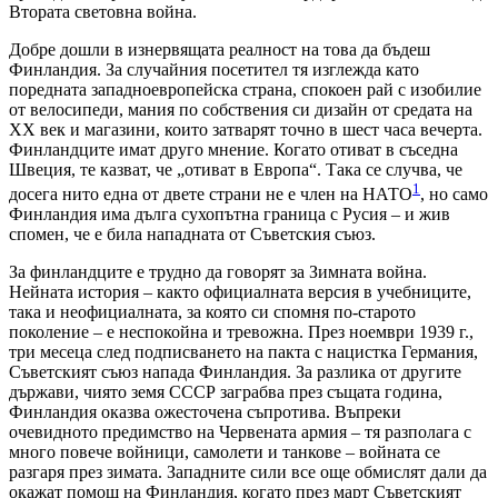
Втората световна война.
Добре дошли в изнервящата реалност на това да бъдеш
Финландия. За случайния посетител тя изглежда като
поредната западноевропейска страна, спокоен рай с изобилие
от велосипеди, мания по собствения си дизайн от средата на
ХХ век и магазини, които затварят точно в шест часа вечерта.
Финландците имат друго мнение. Когато отиват в съседна
Швеция, те казват, че „отиват в Европа“. Така се случва, че
1
досега нито една от двете страни не е член на НАТО
, но само
Финландия има дълга сухопътна граница с Русия – и жив
спомен, че е била нападната от Съветския съюз.
За финландците е трудно да говорят за Зимната война.
Нейната история – както официалната версия в учебниците,
така и неофициалната, за която си спомня по-старото
поколение – е неспокойна и тревожна. През ноември 1939 г.,
три месеца след подписването на пакта с нацистка Германия,
Съветският съюз напада Финландия. За разлика от другите
държави, чиято земя СССР заграбва през същата година,
Финландия оказва ожесточена съпротива. Въпреки
очевидното предимство на Червената армия – тя разполага с
много повече войници, самолети и танкове – войната се
разгаря през зимата. Западните сили все още обмислят дали да
окажат помощ на Финландия, когато през март Съветският