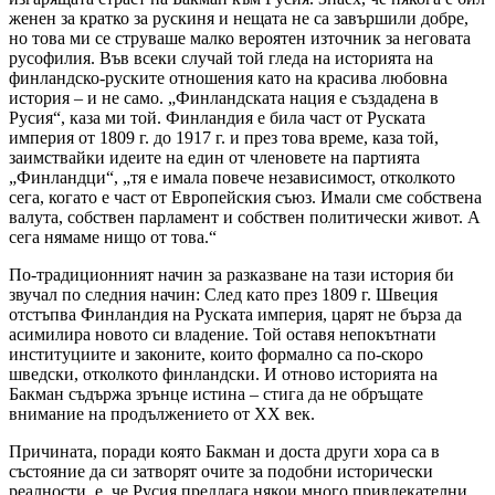
женен за кратко за рускиня и нещата не са завършили добре,
но това ми се струваше малко вероятен източник за неговата
русофилия. Във всеки случай той гледа на историята на
финландско-руските отношения като на красива любовна
история – и не само. „Финландската нация е създадена в
Русия“, каза ми той. Финландия е била част от Руската
империя от 1809 г. до 1917 г. и през това време, каза той,
заимствайки идеите на един от членовете на партията
„Финландци“, „тя е имала повече независимост, отколкото
сега, когато е част от Европейския съюз. Имали сме собствена
валута, собствен парламент и собствен политически живот. А
сега нямаме нищо от това.“
По-традиционният начин за разказване на тази история би
звучал по следния начин: След като през 1809 г. Швеция
отстъпва Финландия на Руската империя, царят не бърза да
асимилира новото си владение. Той оставя непокътнати
институциите и законите, които формално са по-скоро
шведски, отколкото финландски. И отново историята на
Бакман съдържа зрънце истина – стига да не обръщате
внимание на продължението от ХХ век.
Причината, поради която Бакман и доста други хора са в
състояние да си затворят очите за подобни исторически
реалности, е, че Русия предлага някои много привлекателни