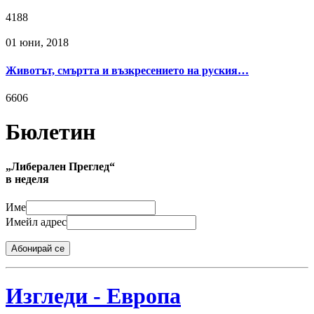
4188
01 юни, 2018
Животът, смъртта и възкресението на руския…
6606
Бюлетин
„Либерален Преглед“
в неделя
Име
Имейл адрес
Абонирай се
Изгледи - Европа