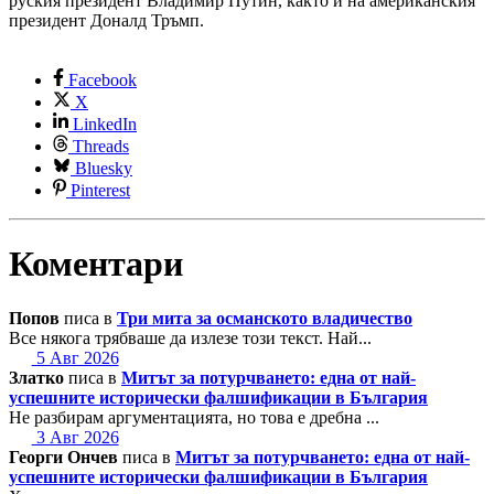
руския президент Владимир Путин, както и на американския
президент Доналд Тръмп.
Facebook
X
LinkedIn
Threads
Bluesky
Pinterest
Коментари
Попов
писа в
Три мита за османското владичество
Все някога трябваше да излезе този текст. Най...
5 Авг 2026
Златко
писа в
Митът за потурчването: една от най-
успешните исторически фалшификации в България
Не разбирам аргументацията, но това е дребна ...
3 Авг 2026
Георги Ончев
писа в
Митът за потурчването: една от най-
успешните исторически фалшификации в България