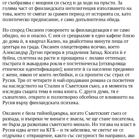
се съобразява с мощния си съсед и да ходи на пръсти. За
голяма част от финландската интелигенция използването на
това, което те смятат за срамен период от историята си, като
политическо предписание, е само допълнителна обида.
Но според Оксанен говоренето за финландизация е не само
обидно, но и опасно. С нея се срещнахме в едно кафене близо
до дома ѝ, в квартал Калио, на двайсетина минути пеша от
центъра на града. Оксанен олицетворява всичко, което
Александър Дугин презира в упадъчния Запад. Косата ѝ е
буйна, сплетена на расти и прошарена с лилави оттенъци;
пъстрата ѝ жакардова рокля е постетническа [отхвърляща
етнически идентификации]; книгите ѝ са населени предимно
с жени, някои от които лесбийки, и са пропити със страх от
Русия. Три от четирите ѝ най-продавани романа са посветени
на наследството на Сталин и Съветския съюз, а в момента тя
изследва същата тема в нова книга. С други думи, тя е
съзнателно, открито и ползотворно обсебена от влиянието на
Русия върху финландската психика.
Оксанен е била тийнейджърка, когато Съветският съюз се
разпада, и въпреки че винаги е знаела, че ще стане писателка,
не бърза да разкопава съветското минало. Но тогава на власт в
Русия идва агент на КГБ – и тя забелязва, че светът не се
отдръпва с отвращение, както със сигурност би направил, ако