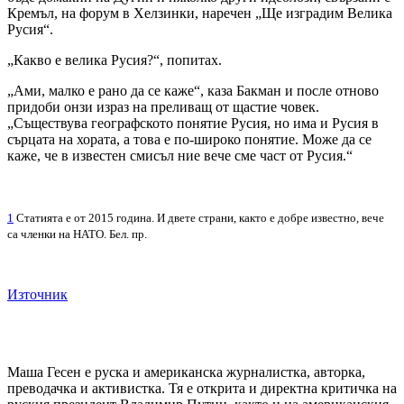
Кремъл, на форум в Хелзинки, наречен „Ще изградим Велика
Русия“.
„Какво е велика Русия?“, попитах.
„Ами, малко е рано да се каже“, каза Бакман и после отново
придоби онзи израз на преливащ от щастие човек.
„Съществува географското понятие Русия, но има и Русия в
сърцата на хората, а това е по-широко понятие. Може да се
каже, че в известен смисъл ние вече сме част от Русия.“
1
Статията е от 2015 година. И двете страни, както е добре известно, вече
са членки на НАТО. Бел. пр.
Източник
Маша Гесен е руска и американска журналистка, авторка,
преводачка и активистка. Тя е открита и директна критичка на