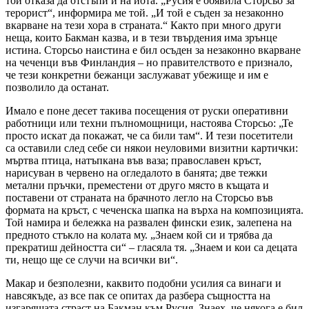
той отказа да отстъпи и на йота. „Русия е обявила Сторсьо за
терорист“, информира ме той. „И той е съден за незаконно
вкарване на тези хора в страната.“ Както при много други
неща, които Бакман казва, и в тези твърдения има зрънце
истина. Сторсьо наистина е бил осъден за незаконно вкарване
на чеченци във Финландия – но правителството е признало,
че тези конкретни бежанци заслужават убежище и им е
позволило да останат.
Имало е поне десет такива посещения от руски оперативни
работници или техни пълномощници, настоява Сторсьо: „Те
просто искат да покажат, че са били там“. И тези посетители
са оставили след себе си някои неуловими визитни картички:
мъртва птица, натъпкана във ваза; православен кръст,
нарисуван в червено на огледалото в банята; две тежки
метални пръчки, преместени от друго място в къщата и
поставени от страната на брачното легло на Сторсьо във
формата на кръст, с чеченска шапка на върха на композицията.
Той намира и бележка на развален фински език, залепена на
предното стъкло на колата му. „Знаем кой си и трябва да
прекратиш дейността си“ – гласяла тя. „Знаем и кои са децата
ти, нещо ще се случи на всички ви“.
Макар и безполезни, каквито подобни усилия са винаги и
навсякъде, аз все пак се опитах да разбера същността на
изгарящата страст на Бакман към Русия. Знаех, че някога е бил