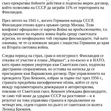
съюз прекратява бойните действия и подписва мирен договор,
който позволява на СССР да заграби 11% от територията на
Финландия.
През лятото на 1941 г., когато Германия напада СССР,
Финландия отново вдига оръжие срещу Москва. Този
конфликт официално се нарича
Война на продължението
, т.е.
продължение на първата зимна борба срещу съветската
агресия, но неофициално той смущава финландците, тъй като
означава, че те са воювали заедно с нацистка Германия до края
на Втората световна война.
Следва период на страх, срам и несигурност. Финландия се
отказва от участие в плана „Маршал“, а по-късно и в НАТО,
като прави нервни увертюри към Съветския съюз, подписва
двустранни споразумения, но устоява на натиска да се
присъедини към Варшавския договор. При управлението на
президента Урхо Кеконен, избран за първи път през 1956 г.,
страната придобива шизофреничен облик, който се лута
между парламентарната демокрация и авторитаризма,
повлиян от Съветския съюз. Кеконен убеждава финландците,
че само той може да удържи СССР на разстояние – и в
резултат на това управлява страната в продължение на
четвърт век, седем години по-дълго от съветския си колега
Леонид Брежнев.