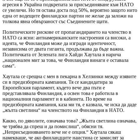
агресия в Украйна подкрепата за присъединяване към НАТО
се увеличи. Но тя остава доста под 50%, вероятно защото нито
една от водещите финландски партии не желае да заложи на
толкова явна обвързаност със Съединените щати.
Политическите рискове от пропагандирането на членство в
НАТО са ясни: антиамериканските настроения са високи, а
идеята, че Финландия може да изгради идентичност,
независима от двата гиганта, продължава да бъде важна.
Политичката от Зелената лига Хайди Хаутала я нарича
„национален мит за това, че Финландия винаги е оставала
сама“.
Хаутала се срещна с мен в пекарна в Хелзинки между изявите
си в предизборната кампания. Тя се кандидатира за
Европейския парламент, където вече два пъти е
представлявала Финландия, а освен това е работила в
националния парламент и в кабинета. По време на
предизборната кампания, каза ми тя, е казвала, че иска да даде
„жълта светлина“ на членството на Финландия в НАТО.
Какво, по дяволите, означава това? „Жълта светлина означава,
че трябва да спреш и да помислиш“, обясни тя.
„Неприсъединяването вече не е опция.“ Хаутала сякаш
намекваше, че ако финландците наистина се замислят за