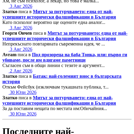
Хм, не съм психолог, а лекар, но това е малка...
3 Авг 2026
Златко
писа в
Митът за потурчването: една от най-
успешните исторически фалшификации в България
Като психолог вероятно ще оцените една аналог...
3 Авг 2026
Георги Ончев
писа в
Митът за потурчването: една от най-
успешните исторически фалшификации в България
Непрекъснато повтаряната съвременна идея, че ...
3 Авг 2026
Avram
писа в
Под прозореца на баба Тонка, или: първо ги
убиваме, после им вдигаме паметници
Съгласен съм в общи линии с тезите и аргумент...
2 Авг 2026
Златко
писа в
Батак: най-големият внос в българската
история
Откъм Фейсбук (изключвам тукашната публика, т...
30 Юли 2026
Златко
писа в
Митът за потурчването: една от най-
успешните исторически фалшификации в България
За да поставим нещата по местата им:Обичайния...
30 Юли 2026
Последните най-