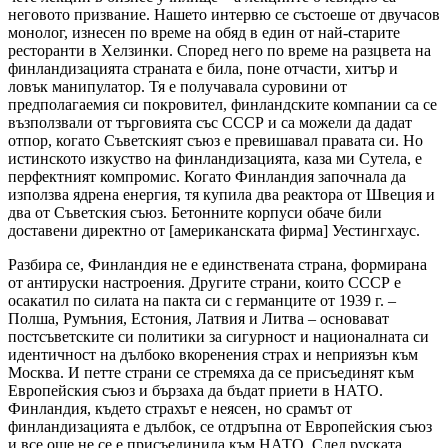
неговото призвание. Нашето интервю се състоеше от двучасов
монолог, изнесен по време на обяд в един от най-старите
ресторанти в Хелзинки. Според него по време на разцвета на
финландизацията страната е била, поне отчасти, хитър и
ловък манипулатор. Тя е получавала суровини от
предполагаемия си покровител, финландските компании са се
възползвали от търговията със СССР и са можели да дадат
отпор, когато Съветският съюз е превишавал правата си. Но
истинското изкуство на финландизацията, каза ми Сутела, е
перфектният компромис. Когато Финландия започнала да
използва ядрена енергия, тя купила два реактора от Швеция и
два от Съветския съюз. Бетонните корпуси обаче били
доставени директно от [американската фирма] Уестингхаус.
Разбира се, Финландия не е единствената страна, формирана
от антируски настроения. Другите страни, които СССР е
осакатил по силата на пакта си с германците от 1939 г. –
Полша, Румъния, Естония, Латвия и Литва – основават
постсъветските си политики за сигурност и националната си
идентичност на дълбоко вкоренения страх и неприязън към
Москва. И петте страни се стремяха да се присъединят към
Европейския съюз и бързаха да бъдат приети в НАТО.
Финландия, където страхът е неясен, но срамът от
финландизацията е дълбок, се отдръпна от Европейския съюз
и все още не се е присъединила към НАТО. След руската