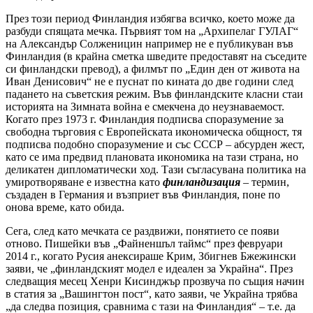
През този период Финландия избягва всичко, което може да
разбуди спящата мечка. Първият том на „Архипелаг ГУЛАГ“
на Александър Солженицин например не е публикуван във
Финландия (в крайна сметка шведите предоставят на съседите
си финландски превод), а филмът по „Един ден от живота на
Иван Денисович“ не е пуснат по кината до две години след
падането на съветския режим. Във финландските класни стаи
историята на Зимната война е смекчена до неузнаваемост.
Когато през 1973 г. Финландия подписва споразумение за
свободна търговия с Европейската икономическа общност, тя
подписва подобно споразумение и със СССР – абсурден жест,
като се има предвид плановата икономика на тази страна, но
деликатен дипломатически ход. Тази съгласувана политика на
умиротворяване е известна като
финландизация
– термин,
създаден в Германия и възприет във Финландия, поне по
онова време, като обида.
Сега, след като мечката се раздвижи, понятието се появи
отново. Пишейки във „Файненшъл таймс“ през февруари
2014 г., когато Русия анексираше Крим, Збигнев Бжежински
заяви, че „финландският модел е идеален за Украйна“. През
следващия месец Хенри Кисинджър прозвуча по същия начин
в статия за „Вашингтон пост“, като заяви, че Украйна трябва
„да следва позиция, сравнима с тази на Финландия“ – т.е. да