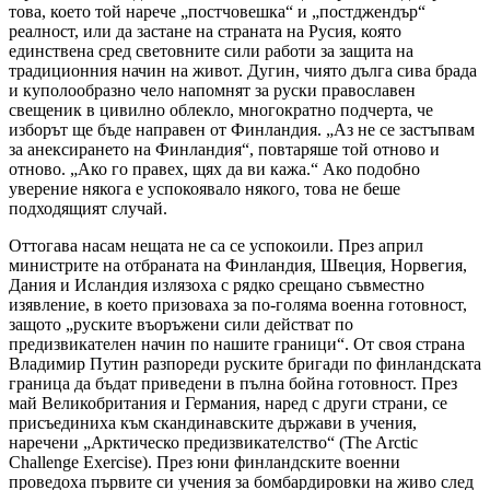
това, което той нарече „постчовешка“ и „постджендър“
реалност, или да застане на страната на Русия, която
единствена сред световните сили работи за защита на
традиционния начин на живот. Дугин, чиято дълга сива брада
и куполообразно чело напомнят за руски православен
свещеник в цивилно облекло, многократно подчерта, че
изборът ще бъде направен от Финландия. „Аз не се застъпвам
за анексирането на Финландия“, повтаряше той отново и
отново. „Ако го правех, щях да ви кажа.“ Ако подобно
уверение някога е успокоявало някого, това не беше
подходящият случай.
Оттогава насам нещата не са се успокоили. През април
министрите на отбраната на Финландия, Швеция, Норвегия,
Дания и Исландия излязоха с рядко срещано съвместно
изявление, в което призоваха за по-голяма военна готовност,
защото „руските въоръжени сили действат по
предизвикателен начин по нашите граници“. От своя страна
Владимир Путин разпореди руските бригади по финландската
граница да бъдат приведени в пълна бойна готовност. През
май Великобритания и Германия, наред с други страни, се
присъединиха към скандинавските държави в учения,
наречени „Арктическо предизвикателство“ (The Arctic
Challenge Exercise). През юни финландските военни
проведоха първите си учения за бомбардировки на живо след