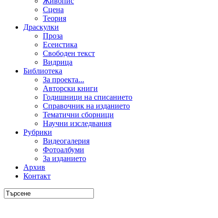
Живопис
Сцена
Теория
Драскулки
Проза
Есеистика
Свободен текст
Видрица
Библиотека
За проекта...
Авторски книги
Годишници на списанието
Справочник на изданието
Тематични сборници
Научни изследвания
Рубрики
Видеогалерия
Фотоалбуми
За изданието
Архив
Контакт