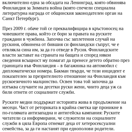
включително една за обсадата на Ленинград, която обвинява
Финландия за Зимната война (която спечели специална
литературна награда от общинския законодателен орган на
Санкт Петербург).
През 2009 г. обаче той се преквалифицира в кръстоносец на
човешките права, който се бори за правата на руските
граждани в чужбина. Започва със заплетения случай на
рускиня, обвинена от бившия си финландски съпруг, че е
отвлякла сина им, за да го отведе в Русия. Финландските
власти застават на страната на бащата и според някои
сведения всъщност му помагат да пренесе детето обратно през
границата във Финландия – в багажника на автомобил с
дипломатически номера. Бакман твърди, че този инцидент е
показателен за презрителното отношение на Финландия към
рускоезичното малцинство. Освен това той започна да
изтъква случаите на десетки руски жени, чиито деца уж са
били отнети от социалните служби.
Руските медии поддържат историята жива в продължение на
месеци. Част от реториката в крайна сметка ще проникне в
по-голямата антизападна и антигейска кампания: Руските
читатели са информирани, че служители на социалните
служби в цяла Европа отнемат деца от хетеросексуални
семейства, за да ги настанят при еднополови родители.