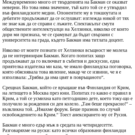
Междувременно много от твърденията на Бакман се оказват
неверни. Но това няма значение, тъй като той се е утвърдил
във финландските медии. Опонентите му в токшоутата и
дебатите продължават да се ослушват: изглежда никой от тях
не знае как да се справи с лъжите. Спектакълът смути
обществените интелектуалци на Хелзинки, няколко от които
дори ми признаха, че се срамуват да бъдат свързани с
университета на града, където Бакман има титлата доцент.
Няколко от моите познати от Хелзинки всъщност ме молеха
да не интервюирам Бакман. Когато попитах защо
продължават да го включват в събития и дискусии, една
приятелка издателка ми каза, че имало финландска поговорка,
която обяснявала това явление, макар че се извини, че я е
използвала: „Трябва да има цвят в повръщаното“.
Срещнах Бакман, който се връщаше във Финландия от Крим,
на летището в Москва през юни. Попитах го какво е правил в
Крим, а той се усмихна като петгодишно дете, което току-що е
получило за рождения си ден колело. „Там беше прекрасно!“ –
възкликна той. „Имахме форум. Беше празник по случай
освобождението на Крим.“ Тоест анексирането му от Русия.
Бакман е много едър мъж в средата на четиридесетте.
Разговаряхме на руски: като всички образовани финландци