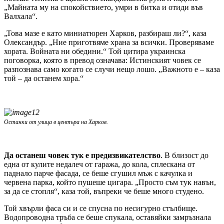
„Майната му на спокойствието, умри в битка и отиди във
Валхала“.
„Това мазе е като миниатюрен Харков, разбираш ли?“, каза
Олександър. „Ние приготвяме храна за всички. Проверяваме
хората. Войната ни обедини.“ Той цитира украинска
поговорка, която в превод означава: Истинският човек се
разпознава само когато се случи нещо лошо. „Важното е – каза
той – да останем хора.“
Останки от улица в центъра на Харков.
Да останеш човек тук е предизвикателство
. В близост до
една от кулите недалеч от гаража, до кола, сплескана от
паднало парче фасада, се беше сгушил мъж с качулка и
червена парка, който пушеше цигара. „Просто съм тук навън,
за да се стопля“, каза той, въпреки че беше много студено.
Той хвърли фаса си и се спусна по несигурно стълбище.
Водопроводна тръба се беше спукала, оставяйки замръзнала