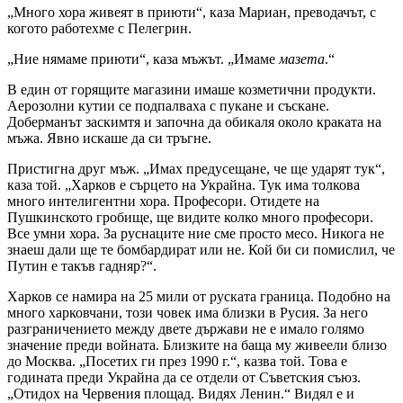
„Много хора живеят в приюти“, каза Мариан, преводачът, с
когото работехме с Пелегрин.
„Ние нямаме приюти“, каза мъжът. „Имаме
мазета
.“
В един от горящите магазини имаше козметични продукти.
Аерозолни кутии се подпалваха с пукане и съскане.
Доберманът заскимтя и започна да обикаля около краката на
мъжа. Явно искаше да си тръгне.
Пристигна друг мъж. „Имах предусещане, че ще ударят тук“,
каза той. „Харков е сърцето на Украйна. Тук има толкова
много интелигентни хора. Професори. Отидете на
Пушкинското гробище, ще видите колко много професори.
Все умни хора. За руснаците ние сме просто месо. Никога не
знаеш дали ще те бомбардират или не. Кой би си помислил, че
Путин е такъв гадняр?“.
Харков се намира на 25 мили от руската граница. Подобно на
много харковчани, този човек има близки в Русия. За него
разграничението между двете държави не е имало голямо
значение преди войната. Близките на баща му живеели близо
до Москва. „Посетих ги през 1990 г.“, казва той. Това е
годината преди Украйна да се отдели от Съветския съюз.
„Отидох на Червения площад. Видях Ленин.“ Видял е и