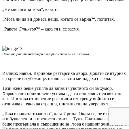
„Не мислим за това“, каза тя.
„Мога ли да ви донеса нещо, когато се върна?“, попитах.
„Ракета
Стингър
?“ – каза тя и се засмя.
Пенсионираните инженери в апартамента си в Салтивка.
Излязох навън. Взривове разтърсиха двора. Докато се втурнах
в търсене на убежище, около главата ми падаха стъкла.
Тази жена беше успяла да запази чувството си за хумор.
Харковчани обикновено успяват да го направят, неизвестно
как. И в това отношение реакцията им срещу войната се
отличава с някаква странна, инстинктивна увереност.
„Това е нашата тоалетна“, каза Ирина. Оказа се, че е говорила
и в буквален, и в преносен смисъл. Тук в Салтивка фразата се
беше превърнала в съкращение за „това е нашият живот сега“.