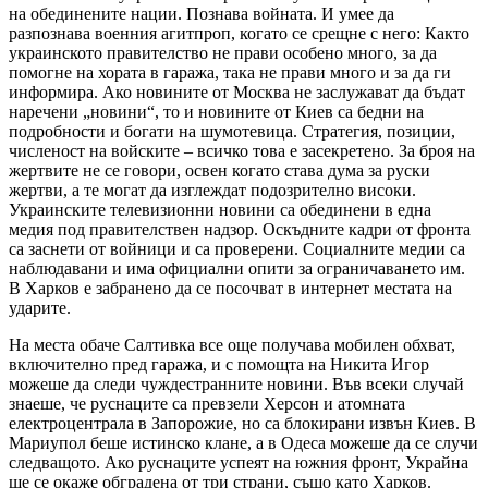
на обединените нации. Познава войната. И умее да
разпознава военния агитпроп, когато се срещне с него: Както
украинското правителство не прави особено много, за да
помогне на хората в гаража, така не прави много и за да ги
информира. Ако новините от Москва не заслужават да бъдат
наречени „новини“, то и новините от Киев са бедни на
подробности и богати на шумотевица. Стратегия, позиции,
численост на войските – всичко това е засекретено. За броя на
жертвите не се говори, освен когато става дума за руски
жертви, а те могат да изглеждат подозрително високи.
Украинските телевизионни новини са обединени в една
медия под правителствен надзор. Оскъдните кадри от фронта
са заснети от войници и са проверени. Социалните медии са
наблюдавани и има официални опити за ограничаването им.
В Харков е забранено да се посочват в интернет местата на
ударите.
На места обаче Салтивка все още получава мобилен обхват,
включително пред гаража, и с помощта на Никита Игор
можеше да следи чуждестранните новини. Във всеки случай
знаеше, че руснаците са превзели Херсон и атомната
електроцентрала в Запорожие, но са блокирани извън Киев. В
Мариупол беше истинско клане, а в Одеса можеше да се случи
следващото. Ако руснаците успеят на южния фронт, Украйна
ще се окаже обградена от три страни, също като Харков.