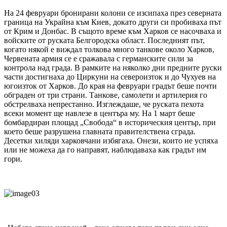
На 24 февруари бронирани колони се изсипаха през северната
граница на Украйна към Киев, докато други си пробиваха път
от Крим и Донбас. В същото време към Харков се насочваха и
войските от руската Белгородска област. Последният път,
когато някой е виждал толкова много танкове около Харков,
Червената армия се е сражавала с германските сили за
контрола над града. В рамките на няколко дни предните руски
части достигнаха до Циркуни на североизток и до Чухуев на
югоизток от Харков. До края на февруари градът беше почти
обграден от три страни. Танкове, самолети и артилерия го
обстрелваха непрестанно. Изглеждаше, че руската пехота
всеки момент ще навлезе в центъра му. На 1 март беше
бомбардиран площад „Свобода“ в историческия център, при
което беше разрушена главната правителствена сграда.
Десетки хиляди харковчани избягаха. Онези, които не успяха
или не можеха да го направят, наблюдаваха как градът им
гори.