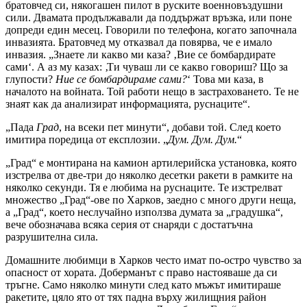
братовчед си, някогашен пилот в руските военновъздушни
сили. Двамата продължавали да поддържат връзка, или поне
допреди един месец. Говорили по телефона, когато започнала
инвазията. Братовчед му отказвал да повярва, че е имало
инвазия. „Знаете ли какво ми каза? ‚Вие се бомбардирате
сами‘. А аз му казах: ‚Ти чуваш ли се какво говориш? Що за
глупости?
Ние се бомбардираме сами?
‘ Това ми каза, в
началото на войната. Той работи нещо в застраховането. Те не
знаят как да анализират информацията, руснаците“.
„Пада
Град
, на всеки пет минути“, добави той. След което
имитира поредица от експлозии. „
Дум. Дум. Дум.
“
„Град“ е монтирана на камион артилерийска установка, която
изстрелва от две-три до няколко десетки ракети в рамките на
няколко секунди. Тя е любима на руснаците. Те изстрелват
множество „Град“-ове по Харков, заедно с много други неща,
а „Град“, което неслучайно използва думата за „градушка“,
вече обозначава всяка серия от снаряди с достатъчна
разрушителна сила.
Домашните любимци в Харков често имат по-остро чувство за
опасност от хората. Доберманът с право настояваше да си
тръгне. Само няколко минути след като мъжът имитираше
ракетите, цяло ято от тях падна върху жилищния район