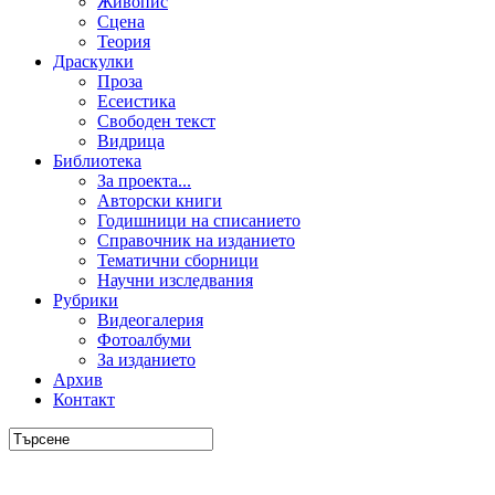
Живопис
Сцена
Теория
Драскулки
Проза
Есеистика
Свободен текст
Видрица
Библиотека
За проекта...
Авторски книги
Годишници на списанието
Справочник на изданието
Тематични сборници
Научни изследвания
Рубрики
Видеогалерия
Фотоалбуми
За изданието
Архив
Контакт