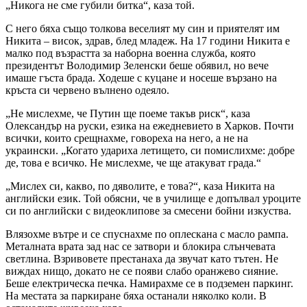
„Никога не сме губили битка“, каза той.
С него бяха също толкова веселият му син и приятелят им
Никита – висок, здрав, блед младеж. На 17 години Никита е
малко под възрастта за наборна военна служба, която
президентът Володимир Зеленски беше обявил, но вече
имаше гъста брада. Ходеше с куцане и носеше вързано на
кръста си червено вълнено одеяло.
„Не мислехме, че Путин ще поеме такъв риск“, каза
Олександър на руски, езика на ежедневието в Харков. Почти
всички, които срещнахме, говореха на него, а не на
украински. „Когато удариха летището, си помислихме: добре
де, това е всичко. Не мислехме, че ще атакуват града.“
„Мислех си, какво, по дяволите, е това?“, каза Никита на
английски език. Той обясни, че в училище е допълвал уроците
си по английски с видеоклипове за смесени бойни изкуства.
Влязохме вътре и се спуснахме по оплескана с масло рампа.
Металната врата зад нас се затвори и блокира слънчевата
светлина. Взривовете престанаха да звучат като тътен. Не
виждах нищо, докато не се появи слабо оранжево сияние.
Беше електрическа печка. Намирахме се в подземен паркинг.
На местата за паркиране бяха останали няколко коли. В