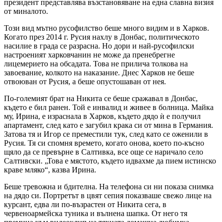
президент представлява възстановяване на една славна визия
от миналото.
Този вид мътно русофилство беше много видим и в Харков.
Когато през 2014 г. Русия нахлу в Донбас, политическото
насилие в града се разрасна. Но дори и най-русофилски
настроеният харковчанин не може да пренебрегне
лицемерието на обсадата. Това не прилича толкова на
завоевание, колкото на наказание. Днес Харков не беше
отвоюван от Русия, а беше опустошаван от нея.
По-големият брат на Никита се беше сражавал в Донбас,
където е бил ранен. Той е инвалид и живее в болница. Майка
му, Ирина, е израснала в Харков, където дядо ѝ е получил
апартамент, след като е загубил крака си от мина в Германия.
Затова тя и Игор се преместили тук, след като се оженили в
Русия. Тя си спомня времето, когато онова, което по-късно
щяло да се превърне в Салтивка, все още се наричало село
Салтивски. „Това е мястото, където идвахме да пием истинско
краве мляко“, казва Ирина.
Беше тревожна и бдителна. На телефона си ни показа снимка
на дядо си. Портретът в цвят сепия показваше свежо лице на
курсант, едва ли по-възрастен от Никита сега, в
червеноармейска туника и вълнена шапка. От него тя