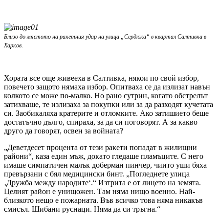
Близо до мястото на ракетния удар на улица „Сердюка“ в квартал Салтивка в
Харков.
Хората все още живееха в Салтивка, някои по свой избор,
повечето защото нямаха избор. Опитваха се да излизат навън
колкото се може по-малко. Но рано сутрин, когато обстрелът
затихваше, те излизаха за покупки или за да разходят кучетата
си. Заобикаляха кратерите и отломките. Ако затишието беше
достатъчно дълго, спираха, за да си поговорят. А за какво
друго да говорят, освен за войната?
„Деветдесет процента от тези ракети попадат в жилищни
райони“, каза един мъж, докато гледаше пламъците. С него
имаше симпатичен малък доберман пинчер, чиито уши бяха
превързани с бял медицински бинт. „Погледнете улица
‚Дружба между народите‘.“ Изтрита е от лицето на земята.
Целият район е унищожен. Там няма нищо военно. Най-
близкото нещо е пожарната. Във всичко това няма никакъв
смисъл. Шибани руснаци. Няма да си тръгна.“