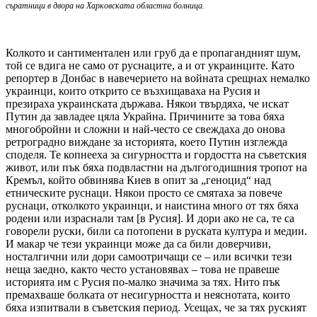
съратници в двора на Харковската областна болница.
Колкото и сантиментален или груб да е пропагандният шум,
той се вдига не само от руснаците, а и от украинците. Като
репортер в Донбас в навечерието на войната срещнах немалко
украинци, които открито се възхищаваха на Русия и
презираха украинската държава. Някои твърдяха, че искат
Путин да завладее цяла Украйна. Причините за това бяха
многобройни и сложни и най-често се свеждаха до онова
ретроградно виждане за историята, което Путин изглежда
споделя. Те копнееха за сигурността и гордостта на съветския
живот, или пък бяха подвластни на дългогодишния тропот на
Кремъл, който обвинява Киев в опит за „геноцид“ над
етническите руснаци. Някои просто се смятаха за повече
руснаци, отколкото украинци, и наистина много от тях бяха
родени или израснали там [в Русия]. И дори ако не са, те са
говорели руски, били са потопени в руската култура и медии.
И макар че тези украинци може да са били доверчиви,
носталгични или дори самоотричащи се – или всички тези
неща заедно, както често установявах – това не правеше
историята им с Русия по-малко значима за тях. Нито пък
премахваше болката от несигурността и неяснотата, които
бяха изпитвали в съветския период. Усещах, че за тях руският