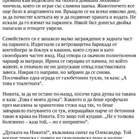
премина към видеоклип на тяхната домашна любимка-
чинчила, която си играе със сламена шапка. Животинчето все
още било в апартамента им. Връщали се на всеки няколко дни,
за да почистят клетката му и да подменят храната и водата. Не
искали да го вземат на паркинга. Някой бил донесъл двойка
папагали и птиците умрели.
Семейството си е запазило малко заграждение в задната част
на паркинга. Издигнали са ветрозащитна барикада от
контейнери за боклук и кашони, която служи и като
своеобразен частен вход. Над отвора са окачили полиетиленов
чаршаф за матраци. Ирина се смущава от начина, по който
живеят, и отначало не ни допускаше отвъд пластмасовата
завеса. Накрая го направи, но забрани да се снима.
Посочвайки една ограда от газобетонни тухли, тя каза: „А
това е тоалетната“.
Никита, за да не остане по-назад, посочи една дупка на тавана
и каза: „Това е моята дупка“. Каквото и да беше профучало
през магазина за хранителни стоки над тях, то беше
завършило пътуването си тук, изпращайки парче от бетонния
таван в крака на Никита. Ето защо той куцаше. „Не е толкова
болезнено – каза той, – но е неприятно“.
„Дупката на Никита!“, възкликна синът на Олександър. Той
носеше тениска с щампа на скандинавска руна и надпис