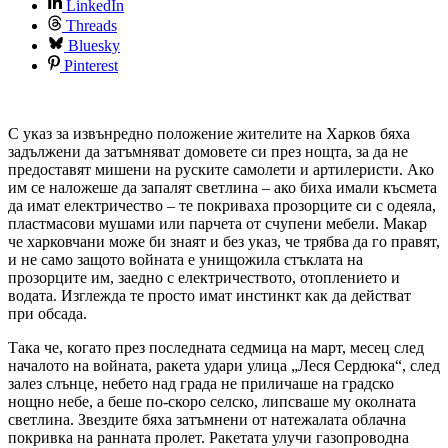
LinkedIn
Threads
Bluesky
Pinterest
С указ за извънредно положение жителите на Харков бяха
задължени да затъмняват домовете си през нощта, за да не
предоставят мишени на руските самолети и артилеристи. Ако
им се наложеше да запалят светлина – ако биха имали късмета
да имат електричество – те покриваха прозорците си с одеяла,
пластмасови мушами или парчета от счупени мебели. Макар
че харковчани може би знаят и без указ, че трябва да го правят,
и не само защото войната е унищожила стъклата на
прозорците им, заедно с електричеството, отоплението и
водата. Изглежда те просто имат инстинкт как да действат
при обсада.
Така че, когато през последната седмица на март, месец след
началото на войната, ракета удари улица „Леся Сердюка“, след
залез слънце, небето над града не приличаше на градско
нощно небе, а беше по-скоро селско, липсваше му околната
светлина. Звездите бяха затъмнени от натежалата облачна
покривка на ранната пролет. Ракетата улучи газопроводна