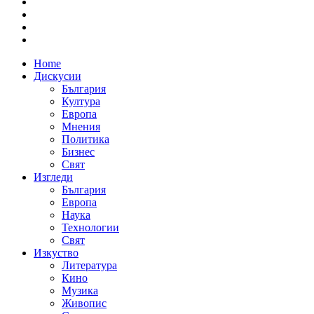
Home
Дискусии
България
Култура
Европа
Мнения
Политика
Бизнес
Свят
Изгледи
България
Европа
Наука
Технологии
Свят
Изкуство
Литература
Кино
Музика
Живопис