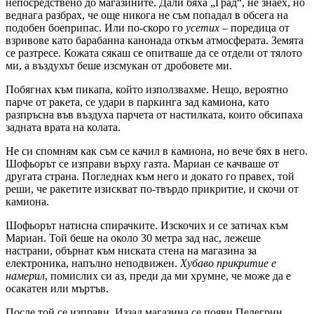
непосредствено до магазините. Дали бяха „Град“, не знаех, но
веднага разбрах, че още никога не съм попадал в обсега на
подобен боеприпас. Или по-скоро го
усетих
– поредица от
взривове като барабанна канонада откъм атмосферата. Земята
се разтресе. Кожата сякаш се опитваше да се отдели от тялото
ми, а въздухът беше изсмукан от дробовете ми.
Побягнах към пикапа, който използвахме. Нещо, вероятно
парче от ракета, се удари в паркинга зад камиона, като
разпръсна във въздуха парчета от настилката, които обсипаха
задната врата на колата.
Не си спомням как съм се качил в камиона, но вече бях в него.
Шофьорът се изправи върху газта. Мариан се качваше от
другата страна. Погледнах към него и докато го правех, той
реши, че ракетите изискват по-твърдо прикритие, и скочи от
камиона.
Шофьорът натисна спирачките. Изскочих и се затичах към
Мариан. Той беше на около 30 метра зад нас, лежеше
настрани, обърнат към ниската стена на магазина за
електроника, напълно неподвижен.
Хубаво прикритие е
намерил
, помислих си аз, преди да ми хрумне, че може да е
осакатен или мъртъв.
После той се изправи. Иззад магазина се появи Пелегрин.