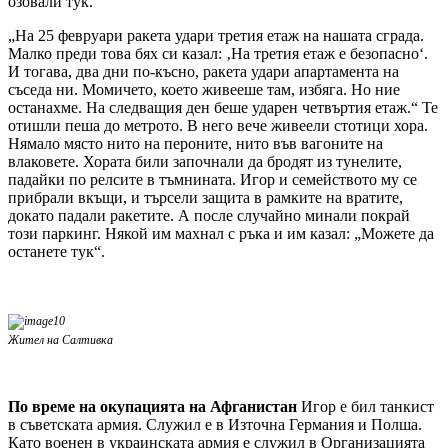
озовали тук.
„На 25 февруари ракета удари третия етаж на нашата сграда.
Малко преди това бях си казал: ‚На третия етаж е безопасно‘.
И тогава, два дни по-късно, ракета удари апартамента на
съседа ни. Момичето, което живееше там, избяга. Но ние
останахме. На следващия ден беше ударен четвъртия етаж.“ Те
отишли пеша до метрото. В него вече живеели стотици хора.
Нямало място нито на пероните, нито във вагоните на
влаковете. Хората били започнали да бродят из тунелите,
падайки по релсите в тъмнината. Игор и семейството му се
прибрали вкъщи, и търсели защита в рамките на вратите,
докато падали ракетите. А после случайно минали покрай
този паркинг. Някой им махнал с ръка и им казал: „Можете да
останете тук“.
Жител на Салтивка
По време на окупацията на Афганистан
Игор е бил танкист
в съветската армия. Служил е в Източна Германия и Полша.
Като военен в украинската армия е служил в Организацията