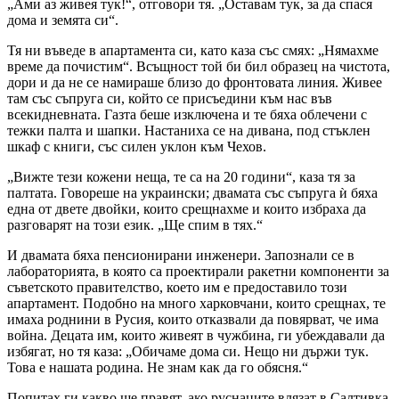
„Ами аз живея тук!“, отговори тя. „Оставам тук, за да спася
дома и земята си“.
Тя ни въведе в апартамента си, като каза със смях: „Нямахме
време да почистим“. Всъщност той би бил образец на чистота,
дори и да не се намираше близо до фронтовата линия. Живее
там със съпруга си, който се присъедини към нас във
всекидневната. Газта беше изключена и те бяха облечени с
тежки палта и шапки. Настаниха се на дивана, под стъклен
шкаф с книги, със силен уклон към Чехов.
„Вижте тези кожени неща, те са на 20 години“, каза тя за
палтата. Говореше на украински; двамата със съпруга ѝ бяха
една от двете двойки, които срещнахме и които избраха да
разговарят на този език. „Ще спим в тях.“
И двамата бяха пенсионирани инженери. Запознали се в
лабораторията, в която са проектирали ракетни компоненти за
съветското правителство, което им е предоставило този
апартамент. Подобно на много харковчани, които срещнах, те
имаха роднини в Русия, които отказвали да повярват, че има
война. Децата им, които живеят в чужбина, ги убеждавали да
избягат, но тя каза: „Обичаме дома си. Нещо ни държи тук.
Това е нашата родина. Не знам как да го обясня.“
Попитах ги какво ще правят, ако руснаците влязат в Салтивка.