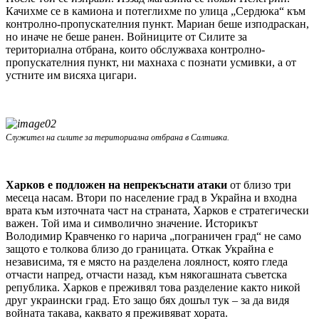
Качихме се в камиона и потеглихме по улица „Сердюка“ към
контролно-пропускателния пункт. Мариан беше изподраскан,
но иначе не беше ранен. Войниците от Силите за
териториална отбрана, които обслужваха контролно-
пропускателния пункт, ни махнаха с познати усмивки, а от
устните им висяха цигари.
Служител на силите за териториална отбрана в Салтивка.
Харков е подложен на непрекъснати атаки
от близо три
месеца насам. Втори по население град в Украйна и входна
врата към източната част на страната, Харков е стратегически
важен. Той има и символично значение. Историкът
Володимир Кравченко го нарича „пограничен град“ не само
защото е толкова близо до границата. Откак Украйна е
независима, тя е място на разделена лоялност, която гледа
отчасти напред, отчасти назад, към някогашната съветска
република. Харков е преживял това разделение както никой
друг украински град. Ето защо бях дошъл тук – за да видя
войната такава, каквато я преживяват хората.