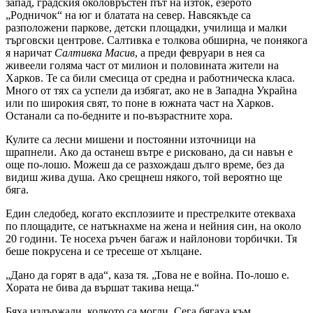
запад, градския околовръстен път на изток, езерото
„Родничок“ на юг и блатата на север. Навсякъде са
разположени паркове, детски площадки, училища и малки
търговски центрове. Салтивка е толкова обширна, че понякога
я наричат
Салтивка Масив
, а преди февруари в нея са
живеели голяма част от милион и половината жители на
Харков. Те са били смесица от средна и работническа класа.
Много от тях са успели да избягат, ако не в Западна Украйна
или по широкия свят, то поне в южната част на Харков.
Останали са по-бедните и по-възрастните хора.
Кулите са лесни мишени и постоянни източници на
шрапнели. Ако да останеш вътре е рисковано, да си навън е
още по-лошо. Можеш да се разхождаш дълго време, без да
видиш жива душа. Ако срещнеш някого, той вероятно ще
бяга.
Един следобед, когато експлозиите и престрелките отекваха
по площадите, се натъкнахме на жена и нейния син, на около
20 години. Те носеха ръчен багаж и найлонови торбички. Тя
беше покрусена и се тресеше от хълцане.
„Дано да горят в ада“, каза тя. „Това не е война. По-лошо е.
Хората не бива да вършат такива неща.“
Бяха издържали, колкото са могли. Сега бягаха към