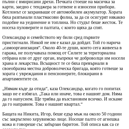
пълни с вмирисани дрехи. Печката стоеше на масичка за
карти, заедно с тенджера за готвене и износени прибори.
Котлонът се захранваше от автомобилен акумулатор. Хората
бяха разпънали пластмасови фолиа, за да си осигурят някакво
подобие на уединение и топлина. Но студът беше жесток. Те
носеха пуловерите и палтата, с които щяха да спят.
Олександър и семейството му били сред първите
пристигнали. Никой не им е казал да дойдат. Той го нарича
„самоорганизация“. Около 40-те души, които сега живееха в
гаража, не получаваха помощ от Силите за териториална
отбрана или от друг орган, въпреки че доброволци им носели
храна и лекарства. Всъщност те се бяха превърнали в
своеобразна местна доброволческа бригада, която готвеше за
хората с увреждания и пенсионерите, блокирани в
апартаментите си.
„Нямам къде да отида“, каза Олександър, когато го попитах
защо не е избягал. „Така или иначе, това е нашият дом. Няма
да го напуснем. Ще трябва да възстановим всичко. И искаме
да го направим. Това е нашият квартал.“
Бащата на Никита, Игор, беше едър мъж на около 50 години
със закръглено херувимско лице. Носеше палто от агнешка
кожа и говореше със забързан баритон. Той описа как са се