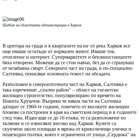
Щабът на областната администрация в Харков.
В центъра на града и в кварталите на юг от река Харков все
още имаше остатъци от нормален живот. Имаше ток,
отопление и интернет. Супермаркетите и бензиностанциите
бяха отворени. Можеше да се стои навън, без да се страхуваш
от незабавна смърт. Северната част на града, и по-специално
Салтивка, понасяше основната тежест на обсадата.
Разположен в североизточната част на Харков, Салтивка е
така нареченият „спален район“ – област на гигантско
жилищно строителство, популяризирано по времето на
Никита Хрушчов. Въпреки че някои части на Салтивка
датират от 1960-те години, повечето от високите жилищни
блокове са построени в края на съветския период и в годините
след това. Издигащи се до 16 етажа, те са разположени по
хълмове и се извисяват високо над Харков. Кулите са
скупчени около площади в мрежа от криволичещи улички и
пешеходни пътеки, която е ограничена от улица „Сердюка“ на