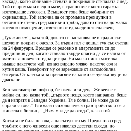
каскада, която обливаше стената и покриваше стъпалата с лед.
Той се промъкна в едно мазе, в сравнение с което гаражът
изглеждаше луксозен. Всъщност това беше лабиринт от
скривалища. Той започна да се промъква през дупки в
бетонните стени, сред масивни тръби, докато стигна до малко
котелно помещение, осветено от една-единствена свещ.
„Тук живеем“, каза той, докато се настаняваше в градински
шезлонг, покрит с одеяло. За първи път е дошъл тук със съседи
на 24 февруари. Връщал се редовно в апартамента си до
предишния ден, когато станало твърде опасно да се излиза от
мазето за повече от една цигара. На малка ниска масичка
имаше пакетчета чай, кондензирано мляко, пакетче сол и
кутия каша. Телефонът му се зареждаше от автомобилна
батерия. От клетката за пренасяне на котки се чуваха звуци на
драскане.
Бил таксиметров шофьор, без жена или деца. Живеел е с
майка си, но, казва той, „първото нещо, което направих, беше
да я изпратя в Западна Украйна. Тя е болна. Не може да се
справи с това.“ Тя имала психологическо разстройство и сега
живеела в болница. „Нямам къде да отида“, казва той.
Котката не била негова, а на съседката му. Преди това сред
тръбите с него живеели още няколко десетки съседи, но