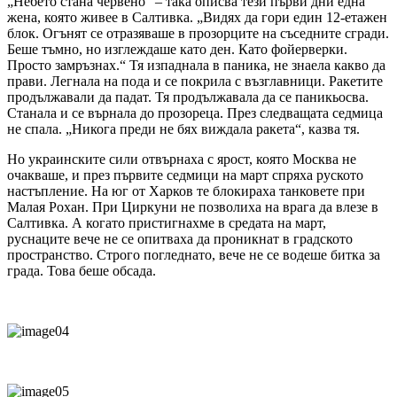
„Небето стана червено“ – така описва тези първи дни една
жена, която живее в Салтивка. „Видях да гори един 12-етажен
блок. Огънят се отразяваше в прозорците на съседните сгради.
Беше тъмно, но изглеждаше като ден. Като фойерверки.
Просто замръзнах.“ Тя изпаднала в паника, не знаела какво да
прави. Легнала на пода и се покрила с възглавници. Ракетите
продължавали да падат. Тя продължавала да се паникьосва.
Станала и се върнала до прозореца. През следващата седмица
не спала. „Никога преди не бях виждала ракета“, казва тя.
Но украинските сили отвърнаха с ярост, която Москва не
очакваше, и през първите седмици на март спряха руското
настъпление. На юг от Харков те блокираха танковете при
Малая Рохан. При Циркуни не позволиха на врага да влезе в
Салтивка. А когато пристигнахме в средата на март,
руснаците вече не се опитваха да проникнат в градското
пространство. Строго погледнато, вече не се водеше битка за
града. Това беше обсада.