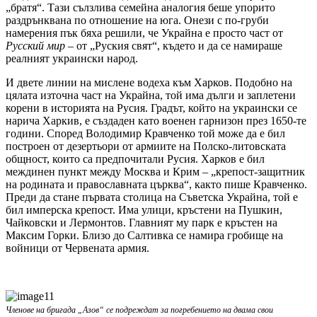
„братя“. Тази сълзлива семейна аналогия беше упорито
раздрънквана по отношение на юга. Онези с по-груби
намерения пък бяха решили, че Украйна е просто част от
Русский мир –
от „Руския свят“, където и да се намираше
реалният украински народ.
И двете линии на мислене водеха към Харков. Подобно на
цялата източна част на Украйна, той има дълги и заплетени
корени в историята на Русия. Градът, който на украински се
нарича Харкив, е създаден като военен гарнизон през 1650-те
години. Според Володимир Кравченко той може да е бил
построен от дезертьори от армиите на Полско-литовската
общност, които са предпочитали Русия. Харков е бил
междинен пункт между Москва и Крим – „крепост-защитник
на родината и православната църква“, както пише Кравченко.
Преди да стане първата столица на Съветска Украйна, той е
бил имперска крепост. Има улици, кръстени на Пушкин,
Чайковски и Лермонтов. Главният му парк е кръстен на
Максим Горки. Близо до Салтивка се намира гробище на
войници от Червената армия.
Членове на бригада „Азов“ се подреждат за погребението на двама свои