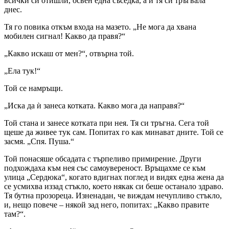
всички си отишли, освен една съседка, а и тя си тръгвала
днес.
Тя го повика откъм входа на мазето. „Не мога да хвана
мобилен сигнал! Какво да правя?“
„Какво искаш от мен?“, отвърна той.
„Ела тук!“
Той се намръщи.
„Иска да ѝ занеса котката. Какво мога да направя?“
Той стана и занесе котката при нея. Тя си тръгна. Сега той
щеше да живее тук сам. Попитах го как минават дните. Той се
засмя. „Спя. Пуша.“
Той понасяше обсадата с търпеливо примирение. Други
подхождаха към нея със самоувереност. Връщахме се към
улица „Сердюка“, когато вдигнах поглед и видях една жена да
се усмихва иззад стъкло, което някак си беше останало здраво.
Тя бутна прозореца. Изненадан, че виждам нечупливо стъкло,
и, нещо повече – някой зад него, попитах: „Какво правите
там?“.