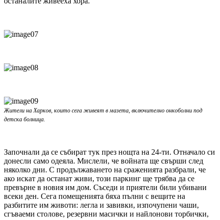
останалите живееха хора.
Жители на Харков, които сега живеят в мазета, включително онкоболни под
детска болница.
Започнали да се събират тук през нощта на 24-ти. Отначало си
донесли само одеяла. Мислели, че войната ще свърши след
няколко дни. С продължаването на сраженията разбрали, че
ако искат да останат живи, този паркинг ще трябва да се
превърне в новия им дом. Съседи и приятели били убивани
всеки ден. Сега помещенията бяха пълни с вещите на
разбитите им животи: легла и завивки, изпочупени чаши,
сгъваеми столове, резервни масички и найлонови торбички,