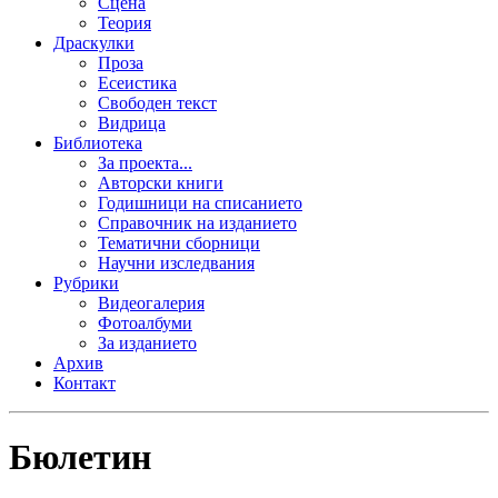
Сцена
Теория
Драскулки
Проза
Есеистика
Свободен текст
Видрица
Библиотека
За проекта...
Авторски книги
Годишници на списанието
Справочник на изданието
Тематични сборници
Научни изследвания
Рубрики
Видеогалерия
Фотоалбуми
За изданието
Архив
Контакт
Бюлетин