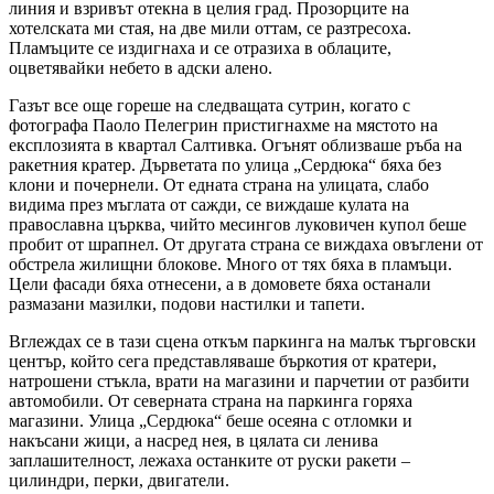
линия и взривът отекна в целия град. Прозорците на
хотелската ми стая, на две мили оттам, се разтресоха.
Пламъците се издигнаха и се отразиха в облаците,
оцветявайки небето в адски алено.
Газът все още гореше на следващата сутрин, когато с
фотографа Паоло Пелегрин пристигнахме на мястото на
експлозията в квартал Салтивка. Огънят облизваше ръба на
ракетния кратер. Дърветата по улица „Сердюка“ бяха без
клони и почернели. От едната страна на улицата, слабо
видима през мъглата от сажди, се виждаше кулата на
православна църква, чийто месингов луковичен купол беше
пробит от шрапнел. От другата страна се виждаха овъглени от
обстрела жилищни блокове. Много от тях бяха в пламъци.
Цели фасади бяха отнесени, а в домовете бяха останали
размазани мазилки, подови настилки и тапети.
Вглеждах се в тази сцена откъм паркинга на малък търговски
център, който сега представляваше бъркотия от кратери,
натрошени стъкла, врати на магазини и парчетии от разбити
автомобили. От северната страна на паркинга горяха
магазини. Улица „Сердюка“ беше осеяна с отломки и
накъсани жици, а насред нея, в цялата си ленива
заплашителност, лежаха останките от руски ракети –
цилиндри, перки, двигатели.