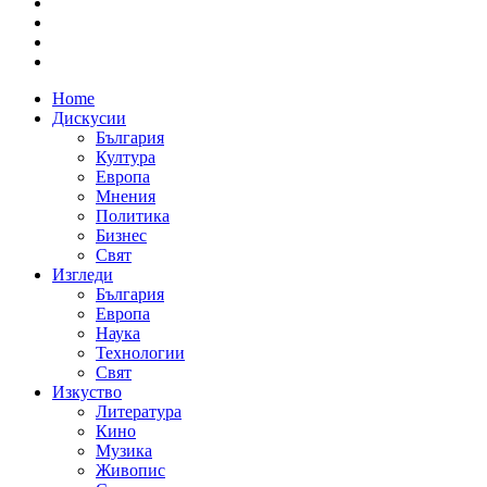
Home
Дискусии
България
Култура
Европа
Мнения
Политика
Бизнес
Свят
Изгледи
България
Европа
Наука
Технологии
Свят
Изкуство
Литература
Кино
Музика
Живопис