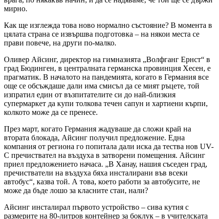
мирно.
Как ще изглежда това ново нормално състояние? В момента в
цялата страна се извършва подготовка – на някои места се
прави повече, на други по-малко.
Оливер Айсинг, директор на гимназията „Волфганг Ернст“ в
град Бюдинген, в централната германска провинция Хесен, е
прагматик. В началото на пандемията, когато в Германия все
още се обсъждаше дали има смисъл да се мият ръцете, той
изпратил един от възпитателите си до най-близкия
супермаркет да купи толкова течен сапун и хартиени кърпи,
колкото може да се пренесе.
През март, когато Германия жадуваше да сложи край на
втората блокада, Айсинг получил предложение. Една
компания от региона го попитала дали иска да тества нов UV-
C пречиствател на въздуха в затворени помещения. Айсинг
приел предложението начаса. „В Ханау, нашия съседен град,
пречистватели на въздуха бяха инсталирани във всеки
автобус“, казва той. А това, което работи за автобусите, не
може да бъде лошо за класните стаи, нали?
Айсинг инсталирал първото устройство – сива кутия с
размерите на 80-литров контейнер за боклук – в учителската