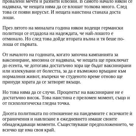
провалени мечти и разбити илюзии. В самото начало някои се
надяваха, че нещата няма да се влошат толкова много. След
това се появи вирусът. И нещата наистина станаха доста
лоши.
През лятото на миналата година някои водещи германски
политици се отдадоха на надеждата, че най-лошото е
отминало. Но след това дойде втората вълна и тя беше по-
лоша от първата.
От началото на годината, когато започна кампанията за
ваксиниране, мнозина се надяваха, че нещата ще приключат
до есента, че дотогава достатъчно хора ще бъдат ваксинирани
или излекувани от болестта, за да е възможно връщане към
нормалния живот, въпреки че студеното време отново ще
принуди хората да се затворят вкъщи.
Но това няма да се случи. Процентът на ваксиниране не е
достатъчно висок. Това наистина е преломен момент, също и
от психологическа гледна точка.
Досега политиката по отношение на пандемиите с всичките ѝ
ограничения и навлизане в ежедневието имаше своите
обнадеждаващи моменти. Съществуваше предположението, че
всичко ще има своя край.