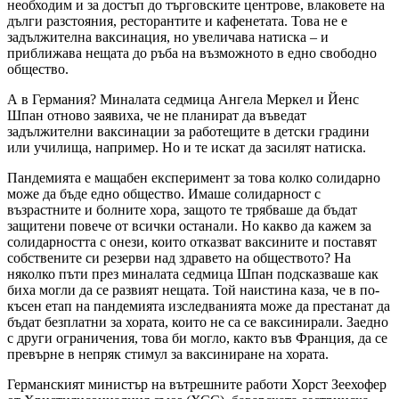
необходим и за достъп до търговските центрове, влаковете на
дълги разстояния, ресторантите и кафенетата. Това не е
задължителна ваксинация, но увеличава натиска – и
приближава нещата до ръба на възможното в едно свободно
общество.
А в Германия? Миналата седмица Ангела Меркел и Йенс
Шпан отново заявиха, че не планират да въведат
задължителни ваксинации за работещите в детски градини
или училища, например. Но и те искат да засилят натиска.
Пандемията е мащабен експеримент за това колко солидарно
може да бъде едно общество. Имаше солидарност с
възрастните и болните хора, защото те трябваше да бъдат
защитени повече от всички останали. Но какво да кажем за
солидарността с онези, които отказват ваксините и поставят
собствените си резерви над здравето на обществото? На
няколко пъти през миналата седмица Шпан подсказваше как
биха могли да се развият нещата. Той наистина каза, че в по-
късен етап на пандемията изследванията може да престанат да
бъдат безплатни за хората, които не са се ваксинирали. Заедно
с други ограничения, това би могло, както във Франция, да се
превърне в непряк стимул за ваксиниране на хората.
Германският министър на вътрешните работи Хорст Зеехофер