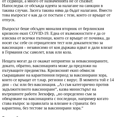
от седмици, а много от назначенията не се спазват.
Напоследък се обсъжда идеята за налагане на санкции в
такива случаи. Засега такива няма да бъдат налагани. Вместо
това въпросът е как да се постъпи с тези, които се връщат от
отпуск.
Въпросът беше обсъден миналия вторник от берлинския
кризисен екип COVID-19. Една от възможностите е да се
изисква от всички пътници, които се връщат от почивка, да
носят със себе си отрицателен тест или доказателство за
ваксинация – независимо от коя държава идват и дали влизат
в Германия със самолет, влак или кола.
Нещата могат да се окажат неприятни за неваксинираните,
докато, обратно, ваксинацията може да предложи на
пътуващите предимства. Кризисният екип обмисля
съкращаване на карантинния период за ваксинирани хора,
които се връщат от т.нар. региони с вирус. В момента той е 14
дни – със или без ваксинация. „Аз съм категорично против
задължителното ваксиниране“, казва министърът на
вътрешните работи Зеехофер, „но определено съм за
обвързване на ваксинацията с последици, например когато
става въпрос за правилата за влизане в страната: без
карантина, без тестове за ваксинирани хора.“