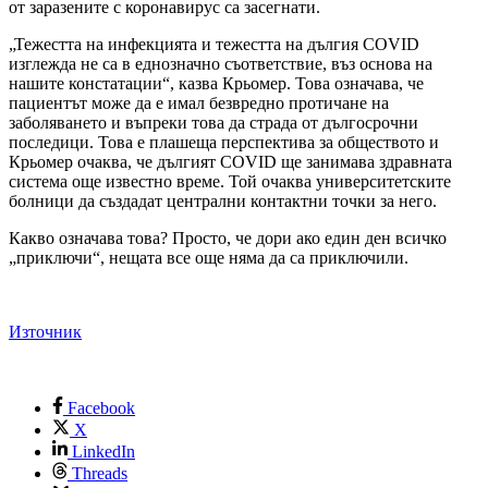
от заразените с коронавирус са засегнати.
„Тежестта на инфекцията и тежестта на дългия COVID
изглежда не са в еднозначно съответствие, въз основа на
нашите констатации“, казва Крьомер. Това означава, че
пациентът може да е имал безвредно протичане на
заболяването и въпреки това да страда от дългосрочни
последици. Това е плашеща перспектива за обществото и
Крьомер очаква, че дългият COVID ще занимава здравната
система още известно време. Той очаква университетските
болници да създадат централни контактни точки за него.
Какво означава това? Просто, че дори ако един ден всичко
„приключи“, нещата все още няма да са приключили.
Източник
Facebook
X
LinkedIn
Threads