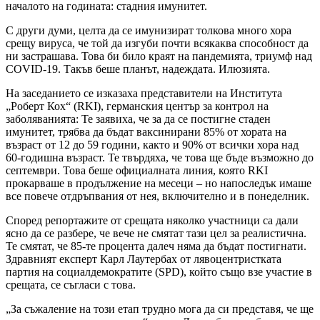
началото на годината: стадния имунитет.
С други думи, целта да се имунизират толкова много хора
срещу вируса, че той да изгуби почти всякаква способност да
ни застрашава. Това би било краят на пандемията, триумф над
COVID-19. Такъв беше планът, надеждата. Илюзията.
На заседанието се изказаха представители на Института
„Роберт Кох“ (RKI), германския център за контрол на
заболяванията: Те заявиха, че за да се постигне стаден
имунитет, трябва да бъдат ваксинирани 85% от хората на
възраст от 12 до 59 години, както и 90% от всички хора над
60-годишна възраст. Те твърдяха, че това ще бъде възможно до
септември. Това беше официалната линия, която RKI
прокарваше в продължение на месеци – но напоследък имаше
все повече отдръпвания от нея, включително и в понеделник.
Според репортажите от срещата няколко участници са дали
ясно да се разбере, че вече не смятат тази цел за реалистична.
Те смятат, че 85-те процента далеч няма да бъдат постигнати.
Здравният експерт Карл Лаутербах от лявоцентристката
партия на социалдемократите (SPD), който също взе участие в
срещата, се съгласи с това.
„За съжаление на този етап трудно мога да си представя, че ще