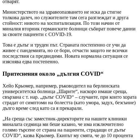
отварят.
Министерството на здравеопазването не иска да стигне
толкова далеч, но служителите там сега разглеждат и друга
стойност: нивото на хоспитализация. По този начин от
миналия вторник германските болници събират повече данни
за своите пациенти с COVID-19.
Това е дълъг и труден път. Страната постепенно се учи да
живее с пандемията, но се бори, отчасти защото не всички
последствия са предвидими. Новата нормална ситуация се
изяснява едва постепенно.
Притеснения около „дългия COVID“
Хейо Крьомер, например, ръководител на берлинската
университетска болница „Шарите“, наскоро имаше среща,
свързана с т. нар. „дълъг COVID“ – случаите, при които хората
страдат от симптоми на болестта (като умора, задух, безсъние)
дълго време след като са я прекарали.
„На среща със заместник-директорите на нашите клиники
миналата седмица ми беше казано, че има изключително
голямо търсене от страна на пациенти, страдащи от дълъг
COVID“, казва Крьомер. Екипът му смята, че до 10 процента