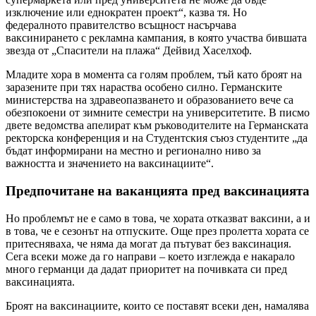
изключение или еднократен проект“, казва тя. Но
федералното правителство всъщност насърчава
ваксинирането с рекламна кампания, в която участва бившата
звезда от „Спасители на плажа“ Дейвид Хаселхоф.
Младите хора в момента са голям проблем, тъй като броят на
заразените при тях нараства особено силно. Германските
министерства на здравеопазването и образованието вече са
обезпокоени от зимните семестри на университетите. В писмо
двете ведомства апелират към ръководителите на Германската
ректорска конференция и на Студентския съюз студентите „да
бъдат информирани на местно и регионално ниво за
важността и значението на ваксинациите“.
Предпочитане на ваканцията пред ваксинацията
Но проблемът не е само в това, че хората отказват ваксини, а и
в това, че е сезонът на отпуските. Още през пролетта хората се
притесняваха, че няма да могат да пътуват без ваксинация.
Сега всеки може да го направи – което изглежда е накарало
много германци да дадат приоритет на почивката си пред
ваксинацията.
Броят на ваксинациите, които се поставят всеки ден, намалява