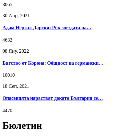
3065
30 Апр, 2021
Адам Нергал Дарски: Рок звездата на…
4632
08 Яну, 2022
Бягство от Корона: Общност на германски…
10010
18 Сeп, 2021
Опасенията нарастват докато България се…
4470
Бюлетин