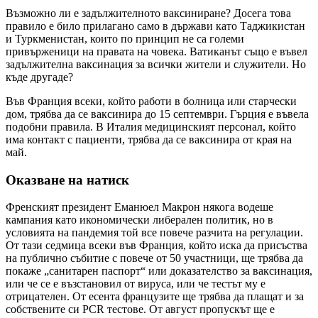
Възможно ли е задължителното ваксиниране? Досега това
правило е било прилагано само в държави като Таджикистан
и Туркменистан, които по принцип не са големи
привърженици на правата на човека. Ватиканът също е въвел
задължителна ваксинация за всички жители и служители. Но
къде другаде?
Във Франция всеки, който работи в болница или старчески
дом, трябва да се ваксинира до 15 септември. Гърция е въвела
подобни правила. В Италия медицинският персонал, който
има контакт с пациенти, трябва да се ваксинира от края на
май.
Оказване на натиск
Френският президент Еманюел Макрон някога водеше
кампания като икономически либерален политик, но в
условията на пандемия той все повече разчита на регулации.
От тази седмица всеки във Франция, който иска да присъства
на публично събитие с повече от 50 участници, ще трябва да
покаже „санитарен паспорт“ или доказателство за ваксинация,
или че се е възстановил от вируса, или че тестът му е
отрицателен. От есента французите ще трябва да плащат и за
собствените си PCR тестове. От август пропускът ще е