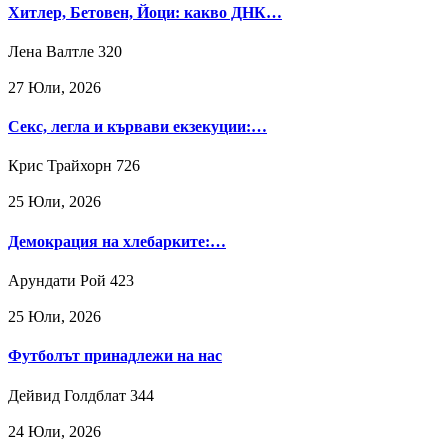
Хитлер, Бетовен, Йоци: какво ДНК…
Лена Валтле
320
27 Юли, 2026
Секс, легла и кървави екзекуции:…
Крис Трайхорн
726
25 Юли, 2026
Демокрация на хлебарките:…
Арундати Рой
423
25 Юли, 2026
Футболът принадлежи на нас
Дейвид Голдблат
344
24 Юли, 2026