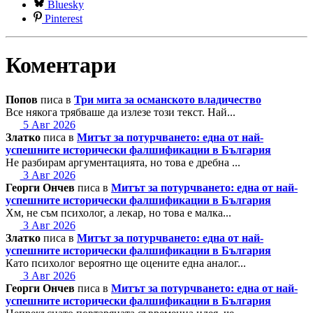
Bluesky
Pinterest
Коментари
Попов
писа в
Три мита за османското владичество
Все някога трябваше да излезе този текст. Най...
5 Авг 2026
Златко
писа в
Митът за потурчването: една от най-
успешните исторически фалшификации в България
Не разбирам аргументацията, но това е дребна ...
3 Авг 2026
Георги Ончев
писа в
Митът за потурчването: една от най-
успешните исторически фалшификации в България
Хм, не съм психолог, а лекар, но това е малка...
3 Авг 2026
Златко
писа в
Митът за потурчването: една от най-
успешните исторически фалшификации в България
Като психолог вероятно ще оцените една аналог...
3 Авг 2026
Георги Ончев
писа в
Митът за потурчването: една от най-
успешните исторически фалшификации в България