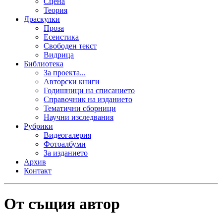
Сцена
Теория
Драскулки
Проза
Есеистика
Свободен текст
Видрица
Библиотека
За проекта...
Авторски книги
Годишници на списанието
Справочник на изданието
Тематични сборници
Научни изследвания
Рубрики
Видеогалерия
Фотоалбуми
За изданието
Архив
Контакт
От същия автор