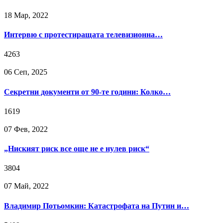
18 Мар, 2022
Интервю с протестиращата телевизионна…
4263
06 Сeп, 2025
Секретни документи от 90-те години: Колко…
1619
07 Фев, 2022
„Ниският риск все още не е нулев риск“
3804
07 Май, 2022
Владимир Потьомкин: Катастрофата на Путин и…