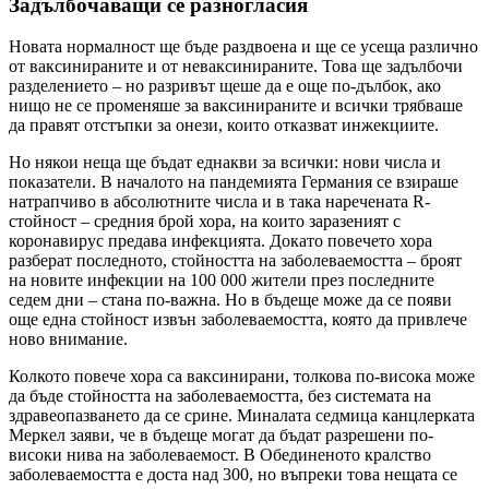
Задълбочаващи се разногласия
Новата нормалност ще бъде раздвоена и ще се усеща различно
от ваксинираните и от неваксинираните. Това ще задълбочи
разделението – но разривът щеше да е още по-дълбок, ако
нищо не се променяше за ваксинираните и всички трябваше
да правят отстъпки за онези, които отказват инжекциите.
Но някои неща ще бъдат еднакви за всички: нови числа и
показатели. В началото на пандемията Германия се взираше
натрапчиво в абсолютните числа и в така наречената R-
стойност – средния брой хора, на които заразеният с
коронавирус предава инфекцията. Докато повечето хора
разберат последното, стойността на заболеваемостта – броят
на новите инфекции на 100 000 жители през последните
седем дни – стана по-важна. Но в бъдеще може да се появи
още една стойност извън заболеваемостта, която да привлече
ново внимание.
Колкото повече хора са ваксинирани, толкова по-висока може
да бъде стойността на заболеваемостта, без системата на
здравеопазването да се срине. Миналата седмица канцлерката
Меркел заяви, че в бъдеще могат да бъдат разрешени по-
високи нива на заболеваемост. В Обединеното кралство
заболеваемостта е доста над 300, но въпреки това нещата се