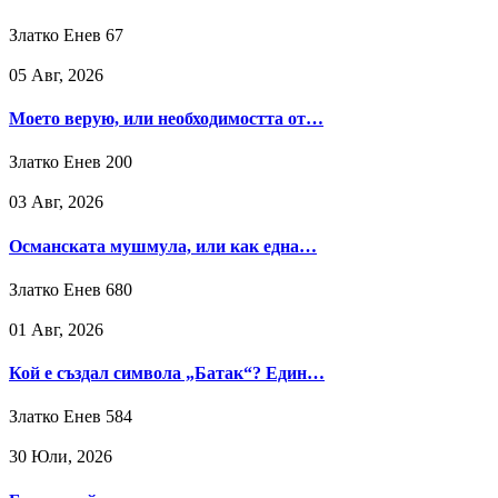
Златко Енев
67
05 Авг, 2026
Моето верую, или необходимостта от…
Златко Енев
200
03 Авг, 2026
Османската мушмула, или как една…
Златко Енев
680
01 Авг, 2026
Кой е създал символа „Батак“? Един…
Златко Енев
584
30 Юли, 2026