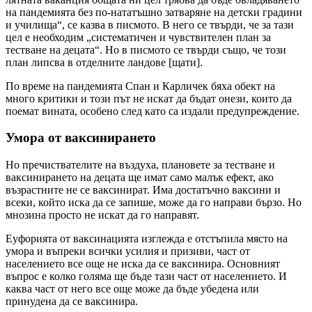
на пандемията без по-нататъшно затваряне на детски градини
и училища“, се казва в писмото. В него се твърди, че за тази
цел е необходим „систематичен и чувствителен план за
тестване на децата“. Но в писмото се твърди също, че този
план липсва в отделните ландове [щати].
По време на пандемията Спан и Карличек бяха обект на
много критики и този път не искат да бъдат онези, които да
поемат вината, особено след като са издали предупреждение.
Умора от ваксинирането
Но пречиствателите на въздуха, плановете за тестване и
ваксинирането на децата ще имат само малък ефект, ако
възрастните не се ваксинират. Има достатъчно ваксини и
всеки, който иска да се запише, може да го направи бързо. Но
мнозина просто не искат да го направят.
Еуфорията от ваксинацията изглежда е отстъпила място на
умора и въпреки всички усилия и призиви, част от
населението все още не иска да се ваксинира. Основният
въпрос е колко голяма ще бъде тази част от населението. И
каква част от него все още може да бъде убедена или
принудена да се ваксинира.