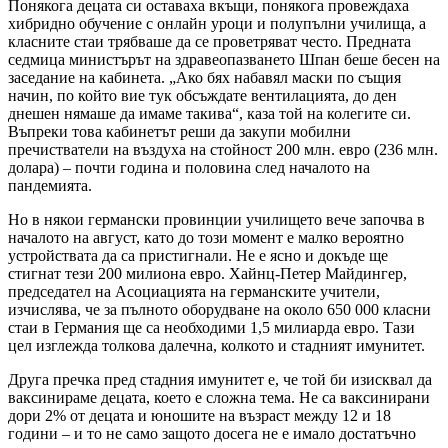
Понякога децата си оставаха вкъщи, понякога провеждаха
хибридно обучение с онлайн уроци и полупълни училища, а
класните стаи трябваше да се проветряват често. Предната
седмица министърът на здравеопазването Шпан беше бесен на
заседание на кабинета. „Ако бях набавял маски по същия
начин, по който вие тук обсъждате вентилацията, до ден
днешен нямаше да имаме такива“, каза той на колегите си.
Въпреки това кабинетът реши да закупи мобилни
пречистватели на въздуха на стойност 200 млн. евро (236 млн.
долара) – почти година и половина след началото на
пандемията.
Но в някои германски провинции училището вече започва в
началото на август, като до този момент е малко вероятно
устройствата да са пристигнали. Не е ясно и докъде ще
стигнат тези 200 милиона евро. Хайнц-Петер Майдингер,
председател на Асоциацията на германските учители,
изчислява, че за пълното оборудване на около 650 000 класни
стаи в Германия ще са необходими 1,5 милиарда евро. Тази
цел изглежда толкова далечна, колкото и стадният имунитет.
Друга пречка пред стадния имунитет е, че той би изисквал да
ваксинираме децата, което е сложна тема. Не са ваксинирани
дори 2% от децата и юношите на възраст между 12 и 18
години – и то не само защото досега не е имало достатъчно