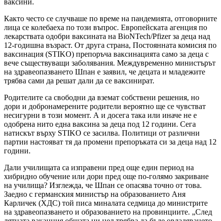
ваксини.
Както често се случваше по време на пандемията, отговорните
лица се колебаеха по този въпрос. Европейската агенция по
лекарствата одобри ваксината на BioNTech/Pfizer за деца над
12-годишна възраст. От друга страна, Постоянната комисия по
ваксинация (STIKO) препоръча ваксинацията само за деца с
вече съществуващи заболявания. Междувременно министърът
на здравеопазването Шпан е заявил, че децата и младежите
трябва сами да решат дали да се ваксинират.
Родителите са свободни да вземат собствени решения, но
дори и добронамерените родители вероятно ще се чувстват
несигурни в този момент. А и досега така или иначе не е
одобрена нито една ваксина за деца под 12 години. Сега
натискът върху STIKO се засилва. Политици от различни
партии настояват тя да промени препоръката си за деца над 12
години.
Дали училищата са изправени пред още един период на
хибридно обучение или дори пред още по-голямо закриване
на училища? Изглежда, че Шпан се опасява точно от това.
Заедно с германския министър на образованието Аня
Карличек (ХДС) той писа миналата седмица до министрите
на здравеопазването и образованието на провинциите. „След
лятната ваканция общата ни цел трябва да бъде овладяването