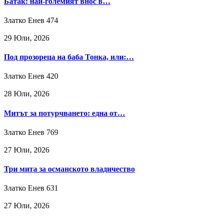
Батак: най-големият внос в…
Златко Енев
474
29 Юли, 2026
Под прозореца на баба Тонка, или:…
Златко Енев
420
28 Юли, 2026
Митът за потурчването: една от…
Златко Енев
769
27 Юли, 2026
Три мита за османското владичество
Златко Енев
631
27 Юли, 2026