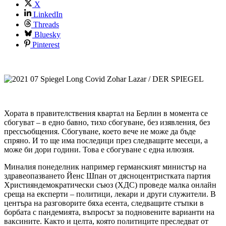
X
LinkedIn
Threads
Bluesky
Pinterest
Zohar Lazar / DER SPIEGEL
Хората в правителствения квартал на Берлин в момента се
сбогуват – в едно бавно, тихо сбогуване, без изявления, без
прессъобщения. Сбогуване, което вече не може да бъде
спряно. И то ще има последици през следващите месеци, а
може би дори години. Това е сбогуване с една илюзия.
Миналия понеделник например германският министър на
здравеопазването Йенс Шпан от дясноцентристката партия
Християндемократически съюз (ХДС) проведе малка онлайн
среща на експерти – политици, лекари и други служители. В
центъра на разговорите бяха есента, следващите стъпки в
борбата с пандемията, въпросът за подновените варианти на
ваксините. Както и целта, която политиците преследват от