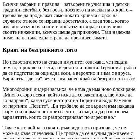
Всички забрани и правила – затворените училища и детски
градини, сватбите без гости, носенето на маски на открито –
трябваше да продължат само докато кривата с броя на
случаите отново се изравни достатъчно, а след това, когато
има достатъчно ваксини и достатъчно хора са получили
своите инжекции, всичко щеше да приключи. Тази надежда
помогна на цяла една страна да преживее зимата.
Краят на безгрижното лято
Но недостигането на стаден имунитет означава, че нещата
няма да приключат сега, а вероятно и никога. Германия трябва
да се подготви за още една есен, а вероятно и зима с вируса.
Вариантът „делта“ вече слага ранен край на безгрижното лято.
Многобройни лидери заявиха, че няма да има ново блокиране.
„Много скоро всеки, който иска да се ваксинира, ще може да
го направи“, казва губернаторът на Тюрингия Бодо Рамелов
от партията „Левите“. „Би трябвало да се върнем към някаква
форма на нормалност през есента – а също и да разпознаем
вариантите, които се разпространяват по-агресивно.“
Това е като война, за която ръководството признава, че не
може да бъде спечелена. Ще трябва да се научим да живеем с
врага, по някакъв начин, и да се надяваме, че той ще се държи