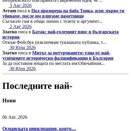
Непрекъснато повтаряната съвременна идея, че ...
3 Авг 2026
Avram
писа в
Под прозореца на баба Тонка, или: първо ги
убиваме, после им вдигаме паметници
Съгласен съм в общи линии с тезите и аргумент...
2 Авг 2026
Златко
писа в
Батак: най-големият внос в българската
история
Откъм Фейсбук (изключвам тукашната публика, т...
30 Юли 2026
Златко
писа в
Митът за потурчването: една от най-
успешните исторически фалшификации в България
За да поставим нещата по местата им:Обичайния...
30 Юли 2026
Последните най-
Нови
06 Авг, 2026
Османската цивилизация, която…