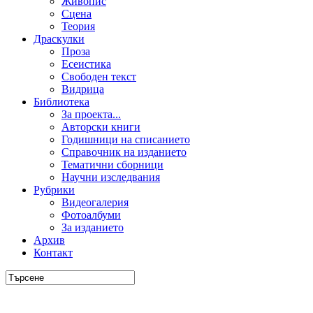
Живопис
Сцена
Теория
Драскулки
Проза
Есеистика
Свободен текст
Видрица
Библиотека
За проекта...
Авторски книги
Годишници на списанието
Справочник на изданието
Тематични сборници
Научни изследвания
Рубрики
Видеогалерия
Фотоалбуми
За изданието
Архив
Контакт