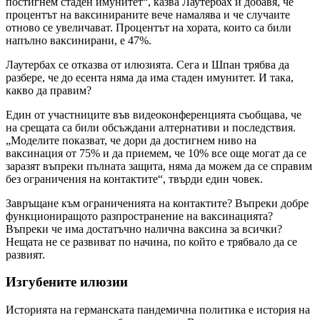
постигнем стаден имунитет“, казва Лаутербах и добавя, че
процентът на ваксинираните вече намалява и че случаите
отново се увеличават. Процентът на хората, които са били
напълно ваксинирани, е 47%.
Лаутербах се отказва от илюзията. Сега и Шпан трябва да
разбере, че до есента няма да има стаден имунитет. И така,
какво да правим?
Един от участниците във видеоконференцията съобщава, че
на срещата са били обсъждани алтернативи и последствия.
„Моделите показват, че дори да достигнем ниво на
ваксинация от 75% и да приемем, че 10% все още могат да се
заразят въпреки пълната защита, няма да можем да се справим
без ограничения на контактите“, твърди един човек.
Завръщане към ограниченията на контактите? Въпреки добре
функциониращото разпространение на ваксинацията?
Въпреки че има достатъчно налична ваксина за всички?
Нещата не се развиват по начина, по който е трябвало да се
развият.
Изгубените илюзии
Историята на германската пандемична политика е история на