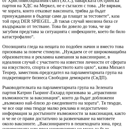
от Християнсоциалния съюз (ХСС), баварската сестринска
партия на ХДС на Меркел, не е съгласен с това. „Не вярвам,
че хората, които отказват ваксината, трябва да бъдат
принуждавани в бъдеще сами да плащат за тестовете“, каза
той пред DER SPIEGEL. „В такъв случай мнозина биха се
въздържали от тестване. Това би довело до това, че ще
загубим представа за ситуацията с инфекциите, което би било
катастрофално“.
Опозицията гледа на нещата по подобен начин и вместо това
призовава за повече стимули. „Нуждаем се от широкомащабна
образователна и рекламна кампания за ваксиниране, в
идеалния случай с участието на известни личности от сферата
на изкуството, спорта и обществото като цяло“, казва Михаел
Теорер, заместник-председател на парламентарната група на
подкрепящите бизнеса Свободни демократи (СвДП).
Ръководителката на парламентарната група на Зелената
партия Катрин Гьоринг-Екхард призовава за „атрактивни
възможности за ваксинация“, които да бъдат доближени
„възможно най-близо до ежедневието на хората“. Тя твърди,
че все още има твърде малко реклама и недостатъчно
информация за достъпните възможности за ваксинация, както
и че не се прави достатъчно за развенчаване на митовете
около ваксините. „Ваксинирането в пешеходната зона, пред
супермаркета или пред университета не може да бъде