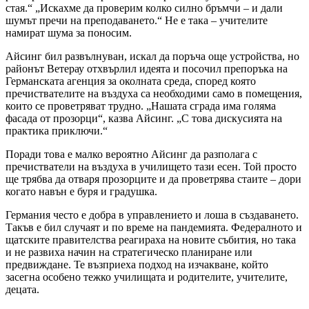
стая.“ „Искахме да проверим колко силно бръмчи – и дали
шумът пречи на преподаването.“ Не е така – учителите
намират шума за поносим.
Айсинг бил развълнуван, искал да поръча още устройства, но
районът Ветерау отхвърлил идеята и посочил препоръка на
Германската агенция за околната среда, според която
пречиствателите на въздуха са необходими само в помещения,
които се проветряват трудно. „Нашата сграда има голяма
фасада от прозорци“, казва Айсинг. „С това дискусията на
практика приключи.“
Поради това е малко вероятно Айсинг да разполага с
пречистватели на въздуха в училището тази есен. Той просто
ще трябва да отваря прозорците и да проветрява стаите – дори
когато навън е буря и градушка.
Германия често е добра в управлението и лоша в създаването.
Такъв е бил случаят и по време на пандемията. Федералното и
щатските правителства реагираха на новите събития, но така
и не развиха начин на стратегическо планиране или
предвиждане. Те възприеха подход на изчакване, който
засегна особено тежко училищата и родителите, учителите,
децата.