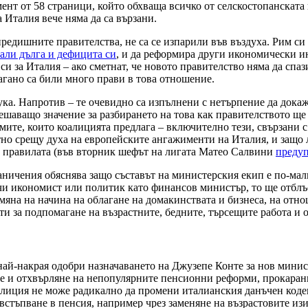
ент от 58 страници, който обхваща всичко от селскостопанската 
а Италия вече няма да са вързани.
редишните правителства, не са се изпарили във въздуха. Рим си
али дълга и дефицита си
, и да реформира други икономически ин
си за Италия – ако сметнат, че новото правителство няма да сп
агано са били много прави в това отношение.
а. Напротив – те очевидно са изпълнени с нетърпение да докажат
ешаващо значение за разбирането на това как правителството ще
ите, които коалицията предлага – включително тези, свързани с
тно срещу духа на европейските ангажименти на Италия, и защо 
 правилата (във вторник шефът на лигата Матео Салвини
преду
аничения обяснява защо съставът на министерския екип е по-ма
и икономист или политик като финансов министър, то ще отблъс
яна на начина на облагане на домакинствата и бизнеса, на отно
и за подпомагане на възрастните, бедните, търсещите работа и он
най-накрая одобри назначаването на Джузепе Конте за нов мини
те и отхвърляне на непопулярните пенсионни реформи, прокаран
лиция не може радикално да промени италианския данъчен кодекс
 встъпване в пенсия, например чрез заменяне на възрастовите изи