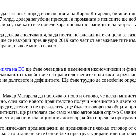
 бъдат скъпи. Според изчисленията на Карло Котарели, бившият
 млрд. долара загубени приходи, а промяната в пенсиите ще доба
ичат, тъй като все повече хора попадат в границите на възрастт
долара спестявания, за да постигне фискалните си цели за тази
 ще се извърши през януари 2019 като част от ангажиментите към 
 прави, също е много важно.
нията на ЕС
ще бъде очевидна в изменения икономически и финан
чакваното въздействие на правителствените политики върху фиск
на дълговете и дефицитите. Ще бъде трудно да се избегне опред
. Макар Матарела да настоява отново и отново, че всеки министъ
но, след като новото правителство получи мнозинство в двете ка
редседателят, а не президентът, ще бъде отговорен за общата пр
политиката, ще разполага със само малко автономия спрямо Салв
и, утвърдени в коалиционния договор, който определя програмат
то изглеждат предназначени да предизвикат някакъв отговор от
, когато италианските банки бяха преструктурирани или поставен