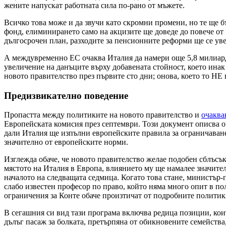
жените напускат работната сила по-рано от мъжете.
Всичко това може и да звучи като скромни промени, но те ще
фонд, елиминирането само на акцизите ще доведе до повече от 7
дългосрочен план, разходите за пенсионните реформи ще се увел
А междувременно ЕС очаква Италия да намери още 5,8 милиарда 
увеличение на данъците върху добавената стойност, което инак
новото правителство през първите сто дни; онова, което то НЕ
Предизвикателно поведение
Пропастта между политиките на новото правителство и
очаква
Европейската комисия през септември. Този документ описва о
дали Италия ще изпълни европейските правила за ограничаване 
значително от европейските норми.
Изглежда обаче, че новото правителство желае подобен сблъсък
мястото на Италия в Европа, влиянието му ще намалее значител
началото на следващата седмица. Когато това стане, министър-п
слабо известен професор по право, който няма много опит в 
ограничения за Конте обаче произтичат от подробните политик
В сегашния си вид тази програма включва редица позиции, кои
дълъг пасаж за болката, претърпяна от обикновените семейства