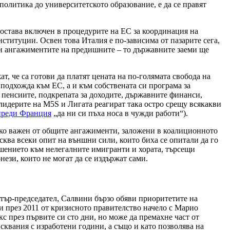
политика до университетското образование, е да се правят
 остава включен в процедурите на ЕС за координация на
ституции. Освен това Италия е по-зависима от пазарите сега,
ази ангажиментите на предишните – то държавните заеми ще
, че са готови да платят цената на по-голямата свобода на
 подхожда към ЕС, а и към собствената си програма за
 пенсиите, подкрепата за доходите, държавните финанси,
лидерите на M5S и Лигата реагират така остро срещу всякакви
преди Франция
„да ни си пъха носа в чужди работи“).
лко важен от общите ангажименти, заложени в коалиционното
ква всеки опит на външни сили, които биха се опитали да го
шението към нелегалните имигранти и хората, търсещи
ези, които не могат да се издържат сами.
стър-председател, Салвини бързо обяви приоритетите на
и през 2011 от кризисното правителство начело с Марио
 през първите си сто дни, но може да премахне част от
сквания с изработени години, а също и като позволява на