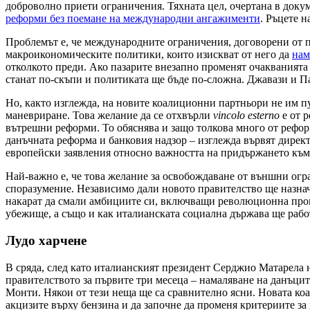
доброволно приети ограничения. Тяхната цел, очертана в докум
реформи без поемане на международни ангажименти
. Ръцете н
Проблемът е, че международните ограничения, договорени от п
макроикономическите политики, които изискват от него да
нам
отколкото преди. Ако пазарите внезапно променят очакванията 
станат по-скъпи и политиката ще бъде по-сложна. Джавази и П
Но, както изглежда, на новите коалиционни партньори не им пук
маневриране. Това желание да се отхвърли
vincolo esterno
е от р
вътрешни реформи. То обяснява и защо толкова много от реформ
данъчната реформа и банковия надзор – изглежда вървят дирек
европейски заявления относно важността на придържането към
Най-важно е, че това желание за освобождаване от външни огр
споразумение. Независимо дали новото правителство ще назнач
накарат да смали амбициите си, включващи революционна пром
убежище, а също и как италианската социална държава ще работ
Лудо харчене
В сряда, след като италианският президент Серджио Матарела 
правителството за първите три месеца – намаляване на данъци
Монти. Някои от тези неща ще са сравнително ясни. Новата коа
акцизите върху бензина и да започне да променя критериите за