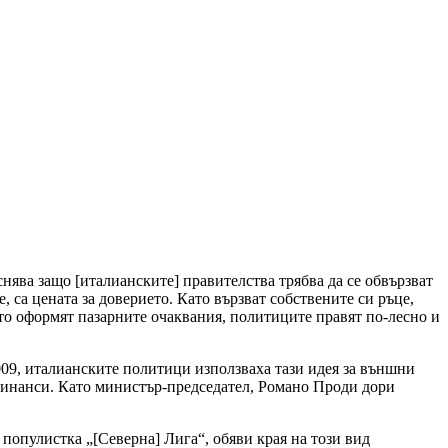
яснява защо [италианските] правителства трябва да се обвързват
са цената за доверието. Като вързват собствените си ръце,
то оформят пазарните очаквания, политиците правят по-лесно и
09, италианските политици използваха тази идея за външни
 финанси. Като министър-председател, Романо Проди дори
популистка „[Северна] Лига“, обяви края на този вид