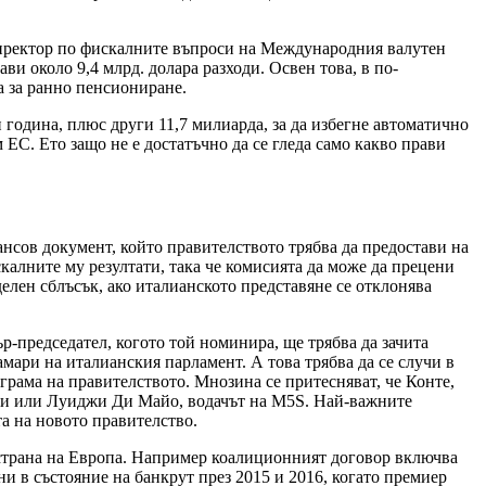
 директор по фискалните въпроси на Международния валутен
ви около 9,4 млрд. долара разходи. Освен това, в по-
а за ранно пенсиониране.
 година, плюс други 11,7 милиарда, за да избегне автоматично
ЕС. Ето защо не е достатъчно да се гледа само какво прави
сов документ, който правителството трябва да предостави на
алните му резултати, така че комисията да може да прецени
елен сблъсък, ако италианското представяне се отклонява
р-председател, когото той номинира, ще трябва да зачита
мари на италианския парламент. А това трябва да се случи в
ограма на правителството. Мнозина се притесняват, че Конте,
ини или Луиджи Ди Майо, водачът на M5S. Най-важните
а на новото правителство.
 страна на Европа. Например коалиционният договор включва
и в състояние на банкрут през 2015 и 2016, когато премиер