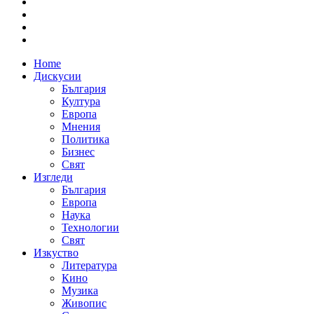
Home
Дискусии
България
Култура
Европа
Мнения
Политика
Бизнес
Свят
Изгледи
България
Европа
Наука
Технологии
Свят
Изкуство
Литература
Кино
Музика
Живопис