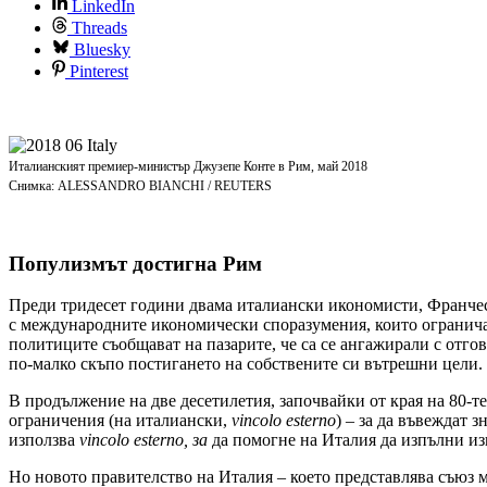
LinkedIn
Threads
Bluesky
Pinterest
Италианският премиер-министър Джузепе Конте в Рим, май 2018
Снимка: ALESSANDRO BIANCHI / REUTERS
Популизмът достигна Рим
Преди тридесет години двама италиански икономисти, Франче
с международните икономически споразумения, които ограничав
политиците съобщават на пазарите, че са се ангажирали с отг
по-малко скъпо постигането на собствените си вътрешни цели.
В продължение на две десетилетия, започвайки от края на 80-т
ограничения (на италиански,
vincolo esterno
) – за да въвеждат
използва
vincolo esterno, за
да помогне на Италия да изпълни из
Но новото правителство на Италия – което представлява съюз м