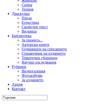
Живопис
Сцена
Теория
Драскулки
Проза
Есеистика
Свободен текст
Видрица
Библиотека
За проекта...
Авторски книги
Годишници на списанието
Справочник на изданието
Тематични сборници
Научни изследвания
Рубрики
Видеогалерия
Фотоалбуми
За изданието
Архив
Контакт