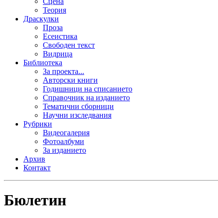
Сцена
Теория
Драскулки
Проза
Есеистика
Свободен текст
Видрица
Библиотека
За проекта...
Авторски книги
Годишници на списанието
Справочник на изданието
Тематични сборници
Научни изследвания
Рубрики
Видеогалерия
Фотоалбуми
За изданието
Архив
Контакт
Бюлетин