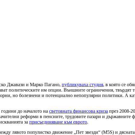
ско Джавази и Марко Пагано,
публикуваха студия
, в която се об
ат политическите им опции. Външните ограничения, твърдят те, 
оворни, но болезнени и потенциално непопулярни политики. А ка
е години до началото на
световната финансова криза
през 2008-20
 значителни реформи в пенсиите, трудовите пазари и държавните
искванията за
присъединяване към еврото
.
ежду лявото популистко движение „Пет звезди“ (M5S) и дясната 