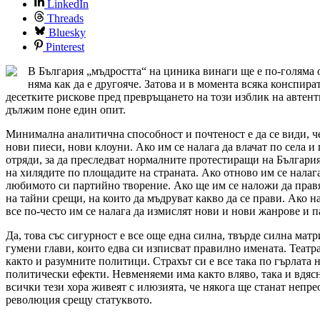
LinkedIn
Threads
Bluesky
Pinterest
В България „мъдростта“ на циника винаги ще е по-голяма 
няма как да е другояче. Затова и в момента всяка конспир
десетките рискове пред превръщането на този изблик на автен
дължим поне един опит.
Минимална аналитична способност и почтеност е да се види, че
нови пиеси, нови клоуни. Ако им се налага да влачат по села
отряди, за да преследват нормалните протестиращи на България
на хилядите по площадите на страната. Ако отново им се налаг
любимото си партийно творение. Ако ще им се наложи да правят
на тайни срещи, на които да мъдруват какво да се прави. Ако н
все по-често им се налага да измислят нови и нови жанрове и па
Да, това със сигурност е все още една силна, твърде силна ма
гумени глави, които едва си изписват правилно имената. Теат
както и разумните политици. Страхът си е все така по гърлата
политически ефекти. Невменяеми има както вляво, така и вдясно
всички тези хора живеят с илюзията, че някога ще станат непре
революция срещу статуквото.