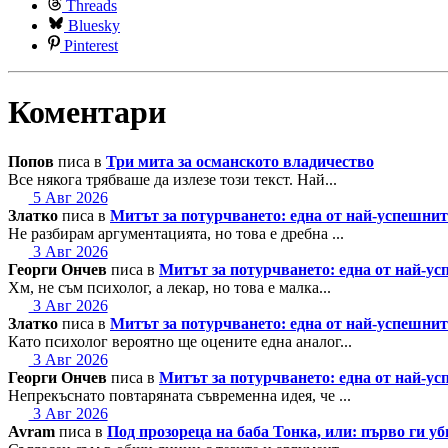
Threads
Bluesky
Pinterest
Коментари
Попов
писа в
Три мита за османското владичество
Все някога трябваше да излезе този текст. Най...
5 Авг 2026
Златко
писа в
Митът за потурчването: една от най-успешн
Не разбирам аргументацията, но това е дребна ...
3 Авг 2026
Георги Ончев
писа в
Митът за потурчването: една от най-
Хм, не съм психолог, а лекар, но това е малка...
3 Авг 2026
Златко
писа в
Митът за потурчването: една от най-успешн
Като психолог вероятно ще оцените една аналог...
3 Авг 2026
Георги Ончев
писа в
Митът за потурчването: една от най-
Непрекъснато повтаряната съвременна идея, че ...
3 Авг 2026
Avram
писа в
Под прозореца на баба Тонка, или: първо ги у