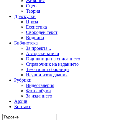
Живопис
Сцена
Теория
Драскулки
Проза
Есеистика
Свободен текст
Видрица
Библиотека
За проекта...
Авторски книги
Годишници на списанието
Справочник на изданието
Тематични сборници
Научни изследвания
Рубрики
Видеогалерия
Фотоалбуми
За изданието
Архив
Контакт