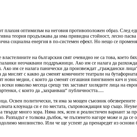
от плахия оптимизъм на неговия противоположен образ. След ед
ативна теория продължава да има привидна стойност, лесно пасва
тична социална енергия в по-системен ефект. Но нещо се промен
 властелините на българския свят очевидно не са това, което бя
 и паланки неочаквани поддръжници. Ако им се налага да разхож
. Ако им се налага панически да произвеждат „граждански лица“
а да мислят с какво да сменят комичните театрали на бутафорната
 нови медии, с които да сменят сегашния пингвинен кич и униже
а всеки няколко месеца срещу тях застават хилядите лица на евро
ртенки, с които да „захранваш“ публичността.....
трица. Освен политически, тя има за мощен съюзник обезверенит
ралната клоунада си е по местата, съпровождащия хор също. Неу
 на твърде много хора. Няма лек, ясен и реалистичен вариант за
. Разпадът е толкова дълбок, че пълзенето нагоре може и да се 
одолимо мнозинство. Или че ще успеят да пренаредят из основи бъ