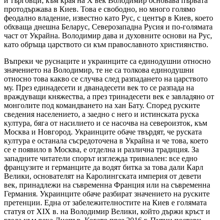
и търговци, към края на Х век Володимир основава първата
протодържава в Киев. Това е свободно, но много голямо
феодално владение, известно като Рус, с център в Киев, което
обхваща днешна Беларус, Северозападна Русия и по-голямата
част от Украйна. Володимир дава и духовните основи на Рус,
като обръща царството си към православното християнство.
Въпреки че руснаците и украинците са единодушни относно
значението на Володимир, те не са толкова единодушни
относно това какво се случва след разпадането на царството
му. През единадесети и дванадесети век то се разпада на
враждуващи княжества, а през тринадесети век е завладяно от
монголите под командването на хан Бату. Според руските
сведения населението, а заедно с него и истинската руска
култура, бяга от насилието и се насочва на североизток, към
Москва и Новгород. Украинците обаче твърдят, че руската
култура е останала съсредоточена в Украйна и че това, което
се е появило в Москва, е отделна и различна традиция. За
западните читатели спорът изглежда тривиален: все едно
французите и германците да водят битка за това дали Карл
Велики, основателят на Каролингската империя от девети
век, принадлежи на съвременна Франция или на съвременна
Германия. Украинците обаче разбират значението на руските
претенции. Една от забележителностите на Киев е голямата
статуя от XIX в. на Володимир Велики, който държи кръст и