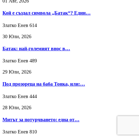
01 Авг, 2026
Кой е създал символа „Батак“? Един…
Златко Енев
614
30 Юли, 2026
Батак: най-големият внос в…
Златко Енев
489
29 Юли, 2026
Под прозореца на баба Тонка, или:…
Златко Енев
444
28 Юли, 2026
Митът за потурчването: една от…
Златко Енев
810