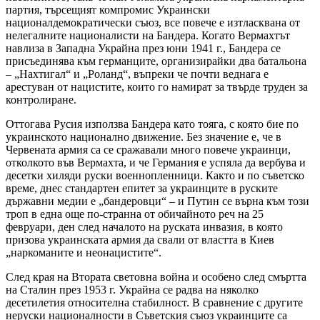
партия, търсещият компромис Украински
националдемократически съюз, все повече е изтласквана от
нелегалните националисти на Бандера. Когато Вермахтът
навлиза в Западна Украйна през юни 1941 г., Бандера се
присъединява към германците, организирайки два батальона
– „Нахтигал“ и „Роланд“, въпреки че почти веднага е
арестуван от нацистите, които го намират за твърде труден за
контролиране.
Оттогава Русия използва Бандера като тояга, с която бие по
украинското национално движение. Без значение е, че в
Червената армия са се сражавали много повече украинци,
отколкото във Вермахта, и че Германия е успяла да вербува и
десетки хиляди руски военнопленници. Както и по съветско
време, днес стандартен епитет за украинците в руските
държавни медии е „бандеровци“ – и Путин се върна към този
троп в една още по-странна от обичайното реч на 25
февруари, ден след началото на руската инвазия, в която
призова украинската армия да свали от властта в Киев
„наркоманите и неонацистите“.
След края на Втората световна война и особено след смъртта
на Сталин през 1953 г. Украйна се радва на няколко
десетилетия относителна стабилност. В сравнение с другите
неруски националности в Съветския съюз украинците са