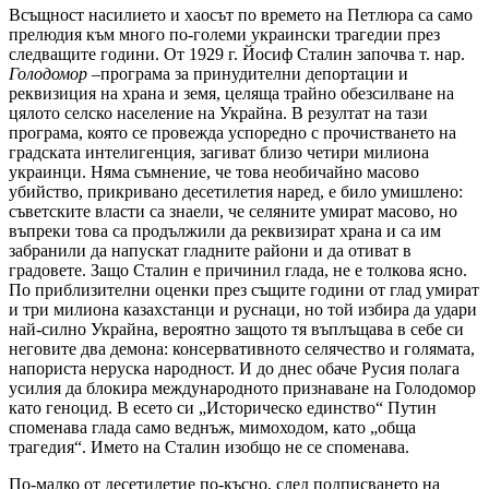
Всъщност насилието и хаосът по времето на Петлюра са само
прелюдия към много по-големи украински трагедии през
следващите години. От 1929 г. Йосиф Сталин започва т. нар.
Голодомор
–програма за принудителни депортации и
реквизиция на храна и земя, целяща трайно обезсилване на
цялото селско население на Украйна. В резултат на тази
програма, която се провежда успоредно с прочистването на
градската интелигенция, загиват близо четири милиона
украинци. Няма съмнение, че това необичайно масово
убийство, прикривано десетилетия наред, е било умишлено:
съветските власти са знаели, че селяните умират масово, но
въпреки това са продължили да реквизират храна и са им
забранили да напускат гладните райони и да отиват в
градовете. Защо Сталин е причинил глада, не е толкова ясно.
По приблизителни оценки през същите години от глад умират
и три милиона казахстанци и руснаци, но той избира да удари
най-силно Украйна, вероятно защото тя въплъщава в себе си
неговите два демона: консервативното селячество и голямата,
напориста неруска народност. И до днес обаче Русия полага
усилия да блокира международното признаване на Голодомор
като геноцид. В есето си „Историческо единство“ Путин
споменава глада само веднъж, мимоходом, като „обща
трагедия“. Името на Сталин изобщо не се споменава.
По-малко от десетилетие по-късно, след подписването на