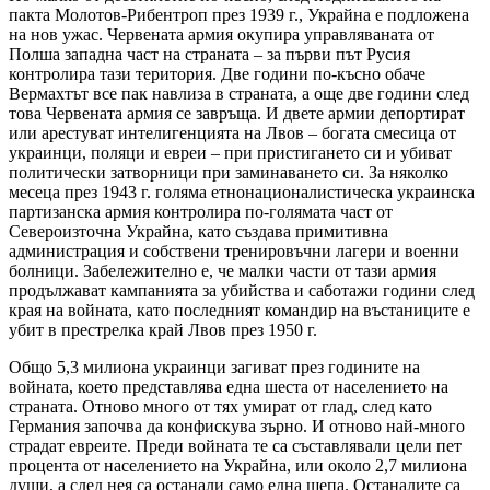
пакта Молотов-Рибентроп през 1939 г., Украйна е подложена
на нов ужас. Червената армия окупира управляваната от
Полша западна част на страната – за първи път Русия
контролира тази територия. Две години по-късно обаче
Вермахтът все пак навлиза в страната, а още две години след
това Червената армия се завръща. И двете армии депортират
или арестуват интелигенцията на Лвов – богата смесица от
украинци, поляци и евреи – при пристигането си и убиват
политически затворници при заминаването си. За няколко
месеца през 1943 г. голяма етнонационалистическа украинска
партизанска армия контролира по-голямата част от
Североизточна Украйна, като създава примитивна
администрация и собствени тренировъчни лагери и военни
болници. Забележително е, че малки части от тази армия
продължават кампанията за убийства и саботажи години след
края на войната, като последният командир на въстаниците е
убит в престрелка край Лвов през 1950 г.
Общо 5,3 милиона украинци загиват през годините на
войната, което представлява една шеста от населението на
страната. Отново много от тях умират от глад, след като
Германия започва да конфискува зърно. И отново най-много
страдат евреите. Преди войната те са съставлявали цели пет
процента от населението на Украйна, или около 2,7 милиона
души, а след нея са останали само една шепа. Останалите са