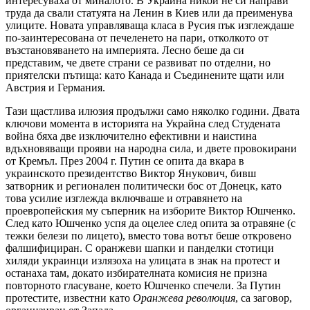
интересуваха от миналото. В Украйна никой не си направи
труда да свали статуята на Ленин в Киев или да преименува
улиците. Новата управляваща класа в Русия пък изглеждаше
по-заинтересована от печеленето на пари, отколкото от
възстановяването на империята. Лесно беше да си
представим, че двете страни се развиват по отделни, но
приятелски пътища: като Канада и Съединените щати или
Австрия и Германия.
Тази щастлива илюзия продължи само няколко години. Двата
ключови момента в историята на Украйна след Студената
война бяха две изключително ефективни и наистина
вдъхновяващи прояви на народна сила, и двете провокирани
от Кремъл. През 2004 г. Путин се опита да вкара в
украинското президентство Виктор Янукович, бивш
затворник и регионален политически бос от Донецк, като
това усилие изглежда включваше и отравянето на
проевропейския му съперник на изборите Виктор Юшченко.
След като Юшченко успя да оцелее след опита за отравяне (с
тежки белези по лицето), вместо това вотът беше откровено
фалшифициран. С оранжеви шапки и панделки стотици
хиляди украинци излязоха на улицата в знак на протест и
останаха там, докато избирателната комисия не призна
повторното гласуване, което Юшченко спечели. За Путин
протестите, известни като
Оранжева революция
, са заговор,