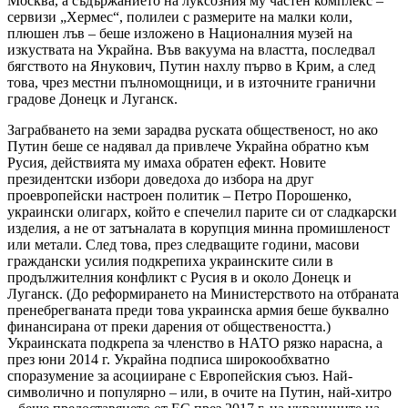
Москва, а съдържанието на луксозния му частен комплекс –
сервизи „Хермес“, полилеи с размерите на малки коли,
плюшен лъв – беше изложено в Националния музей на
изкуствата на Украйна. Във вакуума на властта, последвал
бягството на Янукович, Путин нахлу първо в Крим, а след
това, чрез местни пълномощници, и в източните гранични
градове Донецк и Луганск.
Заграбването на земи зарадва руската общественост, но ако
Путин беше се надявал да привлече Украйна обратно към
Русия, действията му имаха обратен ефект. Новите
президентски избори доведоха до избора на друг
проевропейски настроен политик – Петро Порошенко,
украински олигарх, който е спечелил парите си от сладкарски
изделия, а не от затъналата в корупция минна промишленост
или метали. След това, през следващите години, масови
граждански усилия подкрепиха украинските сили в
продължителния конфликт с Русия в и около Донецк и
Луганск. (До реформирането на Министерството на отбраната
пренебрегваната преди това украинска армия беше буквално
финансирана от преки дарения от обществеността.)
Украинската подкрепа за членство в НАТО рязко нарасна, а
през юни 2014 г. Украйна подписа широкообхватно
споразумение за асоцииране с Европейския съюз. Най-
символично и популярно – или, в очите на Путин, най-хитро