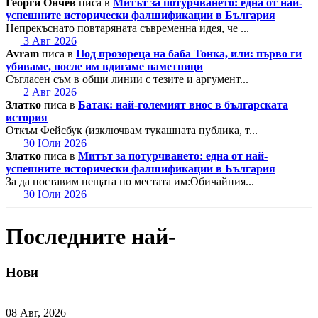
Георги Ончев
писа в
Митът за потурчването: една от най-
успешните исторически фалшификации в България
Непрекъснато повтаряната съвременна идея, че ...
3 Авг 2026
Avram
писа в
Под прозореца на баба Тонка, или: първо ги
убиваме, после им вдигаме паметници
Съгласен съм в общи линии с тезите и аргумент...
2 Авг 2026
Златко
писа в
Батак: най-големият внос в българската
история
Откъм Фейсбук (изключвам тукашната публика, т...
30 Юли 2026
Златко
писа в
Митът за потурчването: една от най-
успешните исторически фалшификации в България
За да поставим нещата по местата им:Обичайния...
30 Юли 2026
Последните най-
Нови
08 Авг, 2026