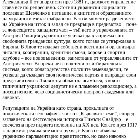
Александър II от анархисти през 1881 г., царското управление
става все по-репресивно. Стотици украински социалисти
последват Шевченко в изгнание, а книгите и образованието
на украински език са забранени. В този момент разделението
на Украйна на изток и запад се превръща в предимство – поне
за живеещите в западната част – тъй като в управляваната от
Австрия Галиция украинците успяват да възприемат по-
свободната гражданска култура, която тогава се утвърждава в
Европа. В Лвов те издават собствени вестници и организират
читални, кооперации, кредитни съюзи, хорове и спортни
клубове – все нововъведения, заимствани от управляваните от
Австрия чехи. Въпреки че са ощетени от избирателната
система, която облагодетелства полските земевладелци, те
успяват да създадат своя политическа партия и изпращат свои
представители в Лвовската областна асамблея, в която
типичният украински депутат не е пламенен революционер, а
носещ пенсне, леко социалистически настроен академик или
адвокат.
Репутацията на Украйна като страна, прокълната от
политическата география – част от „Кървавите земи“, според
заглавието на бестселъра на историка Тимъти Снайдър – е
спечелена през първата половина на ХХ век. Когато през 1917
г. царският режим внезапно рухва, в Киев се обявява
украинско парламентарно правителство, но само няколко