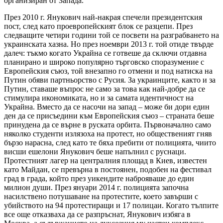
организиран от Запада.
През 2010 г. Янукович най-накрая спечели президентския
пост, след като проевропейският блок се разцепи. През
следващите четири години той се посвети на разграбването на
украинската хазна. Но през ноември 2013 г. той отиде твърде
далеч: тъкмо когато Украйна се готвеше да сключи отдавна
планирано и широко популярно търговско споразумение с
Европейския съюз, той внезапно го отмени и под натиска на
Путин обяви партньорство с Русия. За украинците, както и за
Путин, ставаше въпрос не само за това как най-добре да се
стимулира икономиката, но и за самата идентичност на
Украйна. Вместо да се насочи на запад – може би дори един
ден да се присъедини към Европейския съюз – страната беше
принудена да се върне в руската орбита. Първоначално само
няколко студенти излязоха на протест, но общественият гняв
бързо нарасна, след като те бяха пребити от полицията, чиито
висши ешелони Янукович беше напълнил с руснаци.
Протестният лагер на централния площад в Киев, известен
като Майдан, се превърна в постоянен, подобен на фестивал
град в града, който през уикендите наброяваше до един
милион души. През януари 2014 г. полицията започна
насилствено потушаване на протестите, което завърши с
убийството на 94 протестиращи и 17 полицаи. Когато тълпите
все още отказваха да се разпръснат, Янукович избяга в