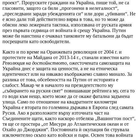
проект“. Проруските граждани на Украйна, пише той, не са
гласовити, защото са били „прогонени в нелегалност“,
„преследвани заради убежденията си“ или дори „убивани“. Не
е ясно дали той действително вярва в това, но то може да
обясни леко лежерната тактика, използвана от руската армия
през първата седмица от войната ѝ срещу Украйна. Путин
може би наистина е очаквал танковите му батальони да бъдат
посрещнати като освободители.
Както и по време на Оранжевата революция от 2004 г. и
протестите на Майдана от 2013-14 г., станали известни като
Революция на достойнството
, ожесточената самозащита на
Украйна днес е защита на ценности, а не на етническа
идентичност или на някакво въображаемо славно минало. За
разлика от това, обсебеността на Путин от историята е
слабост. Макар че в началото на президентството му
„събирането на руския свят“ повишаваше рейтинга му, сега то
го води към нещо, което може да се окаже фатална задънена
улица. Само по отношение на квадратните километри
Украйна е втората по големина държава в Европа след самата
Русия. Ако я разположите върху източната част на
Съединените щати, както наскоро отбеляза „Вашингтон пост“,
тя ще се простира „от Мисури до Атлантическия океан и от
Охайо до Джорджия“. Постоянната ѝ окупация би струвала
изключително скъпо като войски и пари. Освен това войната