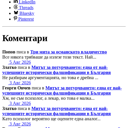
LinkedIn
Threads
Bluesky
Pinterest
Коментари
Попов
писа в
Три мита за османското владичество
Все някога трябваше да излезе този текст. Най...
5 Авг 2026
Златко
писа в
Митът за потурчването: една от най-
успешните исторически фалшификации в България
Не разбирам аргументацията, но това е дребна ...
3 Авг 2026
Георги Ончев
писа в
Митът за потурчването: една от най-
успешните исторически фалшификации в България
Хм, не съм психолог, а лекар, но това е малка...
3 Авг 2026
Златко
писа в
Митът за потурчването: една от най-
успешните исторически фалшификации в България
Като психолог вероятно ще оцените една аналог...
3 Авг 2026