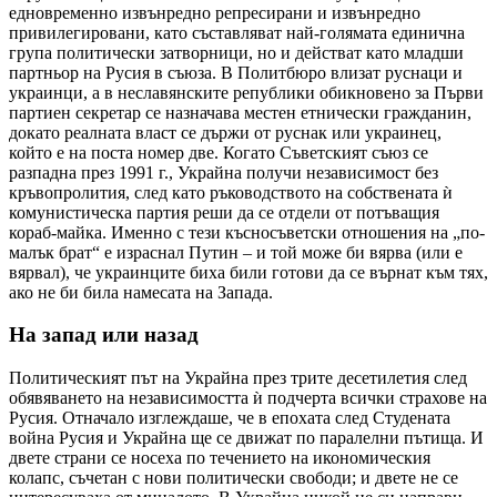
едновременно извънредно репресирани и извънредно
привилегировани, като съставляват най-голямата единична
група политически затворници, но и действат като младши
партньор на Русия в съюза. В Политбюро влизат руснаци и
украинци, а в неславянските републики обикновено за Първи
партиен секретар се назначава местен етнически гражданин,
докато реалната власт се държи от руснак или украинец,
който е на поста номер две. Когато Съветският съюз се
разпадна през 1991 г., Украйна получи независимост без
кръвопролития, след като ръководството на собствената ѝ
комунистическа партия реши да се отдели от потъващия
кораб-майка. Именно с тези късносъветски отношения на „по-
малък брат“ е израснал Путин – и той може би вярва (или е
вярвал), че украинците биха били готови да се върнат към тях,
ако не би била намесата на Запада.
На запад или назад
Политическият път на Украйна през трите десетилетия след
обявяването на независимостта ѝ подчерта всички страхове на
Русия. Отначало изглеждаше, че в епохата след Студената
война Русия и Украйна ще се движат по паралелни пътища. И
двете страни се носеха по течението на икономическия
колапс, съчетан с нови политически свободи; и двете не се