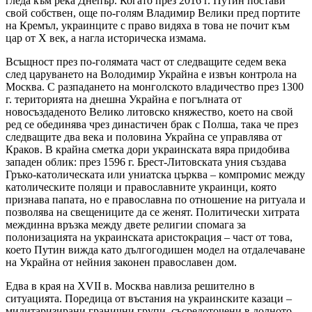
гледа към река Днепър. Когато през 2016 г. Путин постави
свой собствен, още по-голям Владимир Велики пред портите
на Кремъл, украинците с право видяха в това не почит към
цар от Х век, а нагла историческа измама.
Всъщност през по-голямата част от следващите седем века
след царуването на Володимир Украйна е извън контрола на
Москва. С разпадането на монголското владичество през 1300
г. територията на днешна Украйна е погълната от
новосъздаденото Велико литовско княжество, което на свой
ред се обединява чрез династичен брак с Полша, така че през
следващите два века и половина Украйна се управлява от
Краков. В крайна сметка дори украинската вяра придобива
западен облик: през 1596 г. Брест-Литовската уния създава
Гръко-католическата или униатска църква – компромис между
католическите поляци и православните украинци, която
признава папата, но е православна по отношение на ритуала и
позволява на свещениците да се женят. Политически хитрата
междинна връзка между двете религии спомага за
полонизацията на украинската аристокрация – част от това,
което Путин вижда като дългогодишен модел на отдалечаване
на Украйна от нейния законен православен дом.
Едва в края на XVII в. Москва навлиза решително в
ситуацията. Поредица от въстания на украинските казаци –
милитаризирани гранични групи, съсредоточени в долното