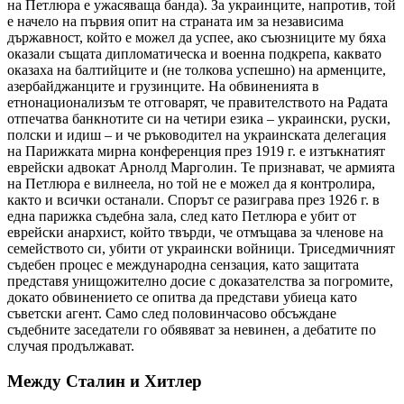
на Петлюра е ужасяваща банда). За украинците, напротив, той
е начело на първия опит на страната им за независима
държавност, който е можел да успее, ако съюзниците му бяха
оказали същата дипломатическа и военна подкрепа, каквато
оказаха на балтийците и (не толкова успешно) на арменците,
азербайджанците и грузинците. На обвиненията в
етнонационализъм те отговарят, че правителството на Радата
отпечатва банкнотите си на четири езика – украински, руски,
полски и идиш – и че ръководител на украинската делегация
на Парижката мирна конференция през 1919 г. е изтъкнатият
еврейски адвокат Арнолд Марголин. Те признават, че армията
на Петлюра е вилнеела, но той не е можел да я контролира,
както и всички останали. Спорът се разиграва през 1926 г. в
една парижка съдебна зала, след като Петлюра е убит от
еврейски анархист, който твърди, че отмъщава за членове на
семейството си, убити от украински войници. Триседмичният
съдебен процес е международна сензация, като защитата
представя унищожително досие с доказателства за погромите,
докато обвинението се опитва да представи убиеца като
съветски агент. Само след половинчасово обсъждане
съдебните заседатели го обявяват за невинен, а дебатите по
случая продължават.
Между Сталин и Хитлер