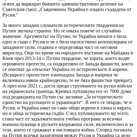
освен да маркират бившето административно деление на
Съветския съюз: „Съвременна Украйна е изцяло създадена от
Русия.“
За много западни слушатели историческите твърдения на
Путин звучаха странно. Но те имаха повече от случайно
значение. Аргументът на Путин, че Украйна винаги е била
едно и също с Русия и че е била насилствено колонизирана от
западните сили, отдавна е определяща част от неговия
мироглед. Още по време на народното въстание на Майдана в
Киев през 2013-14 г. Путин твърдеше, че хората, които водят
огромните протести, са подкрепяни от Запада фашисти, които
се опитват да откъснат Украйна от историческите ѝ корени.
(Всъщност протестите изненадаха Запада и въпреки че
включваха някои крайнодесни, те не бяха фашистки преврат).
А през юли 2021 г., доста преди струпването на руски войски
на украинската граница, Кремъл публикува есе от 7000 думи
под редакцията на Путин със заглавие „За историческото
единство на руснаците и украинците“. В него се твърди, че и
Русия, и Украйна имат не само общи корени в езика и вярата,
но и обща историческа съдба. След публикуването му есето
стана част от задължителната учебна програма за всички
военнослужещи в руските въоръжени сили, включително и за
тези, които се сражават в настоящата война. Според логиката
на Путин всички разделения между Русия и Украйна са дело