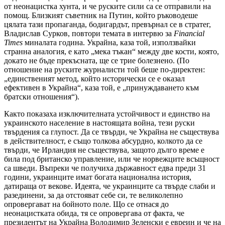
от неонацистка хунта, и че руските сили са се отправили на
помощ. Близкият съветник на Путин, който ръководеше
цялата тази пропаганда, бодигардът, превърнал се в стратег,
Владислав Сурков, повтори темата в интервю за
Financial
Times
миналата година. Украйна, каза той, използвайки
странна аналогия, е като „мека тъкан“ между две кости, която,
докато не бъде прекъсната, ще се трие болезнено. (По
отношение на руските журналисти той беше по-директен:
„единственият метод, който исторически се е оказал
ефективен в Украйна“, каза той, е „принуждаването към
братски отношения“).
Както показаха изключителната устойчивост и единство на
украинското население в настоящата война, тези руски
твърдения са глупост. Да се твърди, че Украйна не съществува
в действителност, е също толкова абсурдно, колкото да се
твърди, че Ирландия не съществува, защото дълго време е
била под британско управление, или че норвежците всъщност
са шведи. Въпреки че получиха държавност едва преди 31
години, украинците имат богата национална история,
датираща от векове. Идеята, че украинците са твърде слаби и
разединени, за да отстояват себе си, те великолепно
опровергават на бойното поле. Що се отнася до
неонацистката обида, тя се опровергава от факта, че
президентът на Украйна Володимир Зеленски е евреин и че на