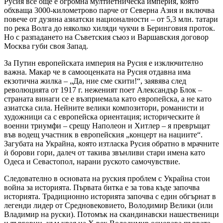
Русия все още е огромна мултиетническа империя, която
обхваща 3000-километрово парче от Северна Азия и включва
повече от дузина азиатски националности – от 5,3 млн. татари
по река Волга до няколко хиляди чукчи в Беринговия проток.
Но с разпадането на Съветския съюз и Варшавския договор
Москва губи своя Запад.
За Путин европейската империя на Русия е изключително
важна. Макар че в самооценката на Русия отдавна има
екзотична жилка – „Да, ние сме скити!“, заявява след
революцията от 1917 г. неженият поет Александър Блок –
страната винаги се е възприемала като европейска, а не като
азиатска сила. Нейните велики композитори, романисти и
художници са с европейска ориентация; историческите ѝ
военни триумфи – срещу Наполеон и Хитлер – я превръщат
във водещ участник в европейския „концерт на нациите“.
Загубата на Украйна, която изтласка Русия обратно в мрачните
ѝ борови гори, далеч от такива звънливи стари имена като
Одеса и Севастопол, нарани руското самочувствие.
Следователно в основата на руския проблем с Украйна стои
война за историята. Първата битка е за това къде започва
историята. Традиционно историята започва с един обгърнат в
легенди лидер от Средновековието, Володимир Велики (или
Владимир на руски). Потомък на скандинавски нашественици