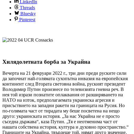
LinkedIn
Threads
Bluesky
Pinterest
Хилядолетната борба за Украйна
Вечерта на 21 февруари 2022 г., три дни преди руските сили
да започнат най-голямата сухопътна инвазия на европейския
континент след Втората световна война, руският президент
Володимир Путин произнесе по телевизията гневна реч. В
нея той изрази познатите оплаквания от разширяването на
НАТО на изток, предполагаемата украинска агресия и
присъствието на западни ракети на границата на Русия. Но
по-голямата част от тирадата му беше посветена на нещо
друго: украинската история. „За нас Украйна не е просто
съседна държава“, каза Путин. „Тя е неотменима част от
нашата собствена история, култура и духовно пространство.“
Границите на Украйна, твърдеше той, нямат друго значение,