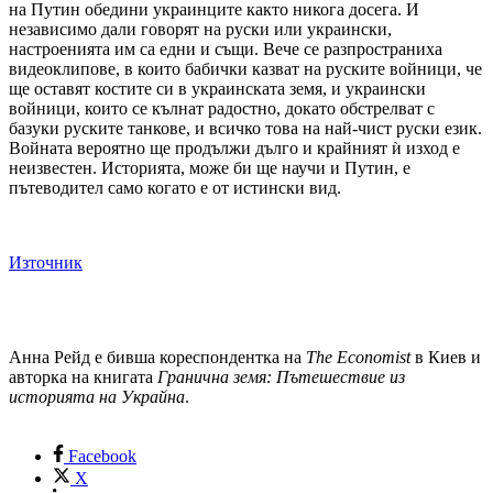
на Путин обедини украинците както никога досега. И
независимо дали говорят на руски или украински,
настроенията им са едни и същи. Вече се разпространиха
видеоклипове, в които бабички казват на руските войници, че
ще оставят костите си в украинската земя, и украински
войници, които се кълнат радостно, докато обстрелват с
базуки руските танкове, и всичко това на най-чист руски език.
Войната вероятно ще продължи дълго и крайният ѝ изход е
неизвестен. Историята, може би ще научи и Путин, е
пътеводител само когато е от истински вид.
Източник
Анна Рейд е бивша кореспондентка на
The Economist
в Киев и
авторка на книгата
Гранична земя: Пътешествие из
историята на Украйна
.
Facebook
X