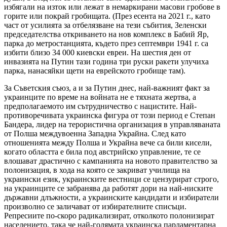
избягали на изток или лежат в немаркирани масови гробове в
горите или покрай гробищата. (През есента на 2021 г., като
част от усилията за отбелязване на тези събития, Зеленски
председателства откриването на нов комплекс в Бабий Яр,
парка до метростанцията, където през септември 1941 г. са
избити близо 34 000 киевски евреи. На шестия ден от
инвазията на Путин тази година три руски ракети улучиха
парка, нанасяйки щети на еврейското гробище там).
За Съветския съюз, а и за Путин днес, най-важният факт за
украинците по време на войната не е тяхната жертва, а
предполагаемото им сътрудничество с нацистите. Най-
противоречивата украинска фигура от този период е Степан
Бандера, лидер на терористична организация в управляваната
от Полша междувоенна Западна Украйна. След като
отношенията между Полша и Украйна вече са били кисели,
когато областта е била под австрийско управление, те се
влошават драстично с кампанията на новото правителство за
полонизация, в хода на която се закриват училища на
украински език, украинските вестници се цензурират строго,
на украинците се забранява да работят дори на най-ниските
държавни длъжности, а украинските кандидати и избиратели
произволно се заличават от избирателните списъци.
Репресиите по-скоро радикализират, отколкото полонизират
населението, така че най-голямата украинска парламентарна