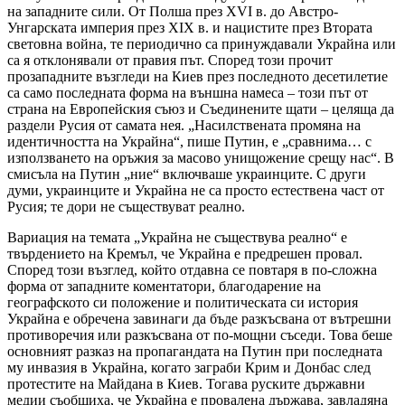
на западните сили. От Полша през XVI в. до Австро-
Унгарската империя през XIX в. и нацистите през Втората
световна война, те периодично са принуждавали Украйна или
са я отклонявали от правия път. Според този прочит
прозападните възгледи на Киев през последното десетилетие
са само последната форма на външна намеса – този път от
страна на Европейския съюз и Съединените щати – целяща да
раздели Русия от самата нея. „Насилствената промяна на
идентичността на Украйна“, пише Путин, е „сравнима… с
използването на оръжия за масово унищожение срещу нас“. В
смисъла на Путин „ние“ включваше украинците. С други
думи, украинците и Украйна не са просто естествена част от
Русия; те дори не съществуват реално.
Вариация на темата „Украйна не съществува реално“ е
твърдението на Кремъл, че Украйна е предрешен провал.
Според този възглед, който отдавна се повтаря в по-сложна
форма от западните коментатори, благодарение на
географското си положение и политическата си история
Украйна е обречена завинаги да бъде разкъсвана от вътрешни
противоречия или разкъсвана от по-мощни съседи. Това беше
основният разказ на пропагандата на Путин при последната
му инвазия в Украйна, когато заграби Крим и Донбас след
протестите на Майдана в Киев. Тогава руските държавни
медии съобщиха, че Украйна е провалена държава, завладяна