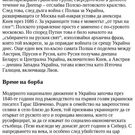
течение на Днепър – отслабва Полско-литовското кралство.
След това, след дълга война с Полша за Украйна,
разширяващата се Москва най-накрая успява да анексира
Киев през 1686 г. За украинците това е моментът „от трън на
глог“: Полското управление просто е заменено с по-суровото
московско. Но според Путин това е било началото на
„събирането на руския свят“, използвайки архаична фраза,
която той възкреси, за да оправдае войната си срещу Украйна
днес. Още един век по-късно самата Полша е поделена между
Австрия, Прусия и Русия, като Русия получава днешна
Беларус и Централна Украйна, включително Киев, а Австрия
– днешна Западна Украйна, тогава известна като Източна
Галиция, включваща Лвов.
Време на борба
Модерното национално движение в Украйна започва през
1840-те години под ръководството на първия голям украински
писател Тарас Шевченко. Роден в семейство на закрепостени
селяни в село близо до Киев, той призовава украинците да се
отърват от руското иго и порицава мнозина, които се
русифицират, за да се изкачат по социално-икономическата
стълбица. (Тези възгледи му донасят десет години в Сибир). С
напредването на века, и особено след убийството на цар