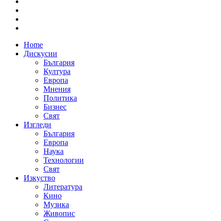
Home
Дискусии
България
Култура
Европа
Мнения
Политика
Бизнес
Свят
Изгледи
България
Европа
Наука
Технологии
Свят
Изкуство
Литература
Кино
Музика
Живопис