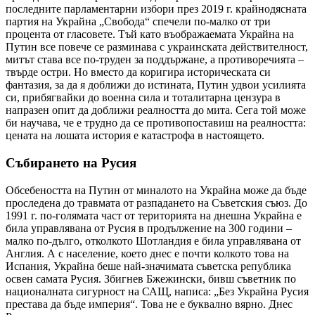
последните парламентарни избори през 2019 г. крайнодясната
партия на Украйна „Свобода“ спечели по-малко от три
процента от гласовете. Тъй като въображаемата Украйна на
Путин все повече се разминава с украинската действителност,
митът става все по-труден за поддържане, а противоречията –
твърде остри. Но вместо да коригира историческата си
фантазия, за да я доближи до истината, Путин удвои усилията
си, прибягвайки до военна сила и тоталитарна цензура в
напразен опит да доближи реалността до мита. Сега той може
би научава, че е трудно да се противопоставиш на реалността:
цената на лошата история е катастрофа в настоящето.
Събирането на Русия
Обсебеността на Путин от миналото на Украйна може да бъде
проследена до травмата от разпадането на Съветския съюз. До
1991 г. по-голямата част от територията на днешна Украйна е
била управлявана от Русия в продължение на 300 години –
малко по-дълго, отколкото Шотландия е била управлявана от
Англия. А с население, което днес е почти колкото това на
Испания, Украйна беше най-значимата съветска република
освен самата Русия. Збигнев Бжежински, бивш съветник по
националната сигурност на САЩ, написа: „Без Украйна Русия
престава да бъде империя“. Това не е буквално вярно. Днес