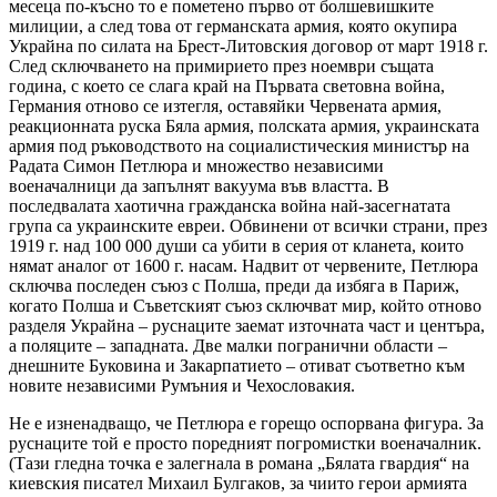
месеца по-късно то е пометено първо от болшевишките
милиции, а след това от германската армия, която окупира
Украйна по силата на Брест-Литовския договор от март 1918 г.
След сключването на примирието през ноември същата
година, с което се слага край на Първата световна война,
Германия отново се изтегля, оставяйки Червената армия,
реакционната руска Бяла армия, полската армия, украинската
армия под ръководството на социалистическия министър на
Радата Симон Петлюра и множество независими
военачалници да запълнят вакуума във властта. В
последвалата хаотична гражданска война най-засегнатата
група са украинските евреи. Обвинени от всички страни, през
1919 г. над 100 000 души са убити в серия от кланета, които
нямат аналог от 1600 г. насам. Надвит от червените, Петлюра
сключва последен съюз с Полша, преди да избяга в Париж,
когато Полша и Съветският съюз сключват мир, който отново
разделя Украйна – руснаците заемат източната част и центъра,
а поляците – западната. Две малки погранични области –
днешните Буковина и Закарпатието – отиват съответно към
новите независими Румъния и Чехословакия.
Не е изненадващо, че Петлюра е горещо оспорвана фигура. За
руснаците той е просто поредният погромистки военачалник.
(Тази гледна точка е залегнала в романа „Бялата гвардия“ на
киевския писател Михаил Булгаков, за чиито герои армията