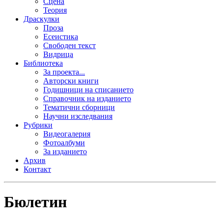
Сцена
Теория
Драскулки
Проза
Есеистика
Свободен текст
Видрица
Библиотека
За проекта...
Авторски книги
Годишници на списанието
Справочник на изданието
Тематични сборници
Научни изследвания
Рубрики
Видеогалерия
Фотоалбуми
За изданието
Архив
Контакт
Бюлетин