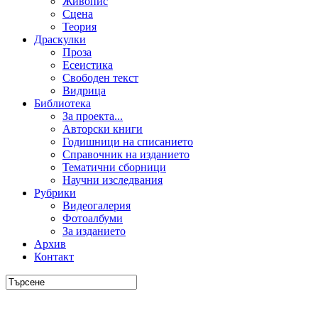
Живопис
Сцена
Теория
Драскулки
Проза
Есеистика
Свободен текст
Видрица
Библиотека
За проекта...
Авторски книги
Годишници на списанието
Справочник на изданието
Тематични сборници
Научни изследвания
Рубрики
Видеогалерия
Фотоалбуми
За изданието
Архив
Контакт