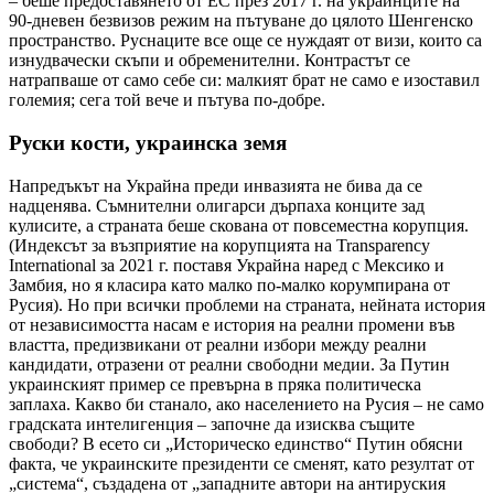
– беше предоставянето от ЕС през 2017 г. на украинците на
90-дневен безвизов режим на пътуване до цялото Шенгенско
пространство. Руснаците все още се нуждаят от визи, които са
изнудвачески скъпи и обременителни. Контрастът се
натрапваше от само себе си: малкият брат не само е изоставил
големия; сега той вече и пътува по-добре.
Руски кости, украинска земя
Напредъкът на Украйна преди инвазията не бива да се
надценява. Съмнителни олигарси дърпаха конците зад
кулисите, а страната беше скована от повсеместна корупция.
(Индексът за възприятие на корупцията на Transparency
International за 2021 г. поставя Украйна наред с Мексико и
Замбия, но я класира като малко по-малко корумпирана от
Русия). Но при всички проблеми на страната, нейната история
от независимостта насам е история на реални промени във
властта, предизвикани от реални избори между реални
кандидати, отразени от реални свободни медии. За Путин
украинският пример се превърна в пряка политическа
заплаха. Какво би станало, ако населението на Русия – не само
градската интелигенция – започне да изисква същите
свободи? В есето си „Историческо единство“ Путин обясни
факта, че украинските президенти се сменят, като резултат от
„система“, създадена от „западните автори на антируския