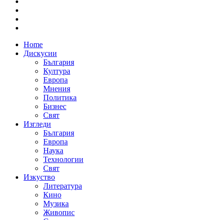
Home
Дискусии
България
Култура
Европа
Мнения
Политика
Бизнес
Свят
Изгледи
България
Европа
Наука
Технологии
Свят
Изкуство
Литература
Кино
Музика
Живопис