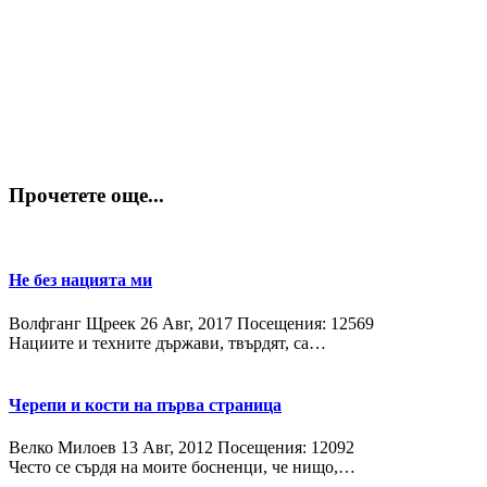
Прочетете още...
Не без нацията ми
Волфганг Щреек
26 Авг, 2017
Посещения: 12569
Нациите и техните държави, твърдят, са…
Черепи и кости на първа страница
Велко Милоев
13 Авг, 2012
Посещения: 12092
Често се сърдя на моите босненци, че нищо,…