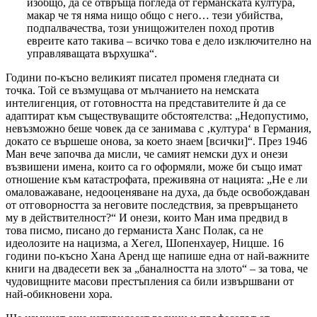
изобщо, да се отвръща погледа от германската култура,
макар че тя няма нищо общо с него… тези убийства,
подпалвачества, този унищожителен поход против
евреите като такива – всичко това е дело изключително на
управляващата върхушка“.
Години по-късно великият писател променя гледната си
точка. Той се възмущава от мълчанието на немската
интелигенция, от готовността на представителите ѝ да се
адаптират към съществуващите обстоятелства: „Недопустимо,
невъзможно беше човек да се занимава с ‚култура‘ в Германия,
докато се вършеше онова, за което знаем [всички]“. През 1946
Ман вече започва да мисли, че самият немски дух и онези
възвишени имена, които са го оформяли, може би също имат
отношение към катастрофата, преживяна от нацията: „Не е ли
омаловажаване, недооценяване на духа, да бъде освобождаван
от отговорността за неговите последствия, за превръщането
му в действителност?“ И онези, които Ман има предвид в
това писмо, писано до германиста Ханс Полак, са не
идеолозите на нацизма, а Хегел, Шопенхауер, Ницше. 16
години по-късно Хана Аренд ще напише една от най-важните
книги на двадесети век за „баналността на злото“ – за това, че
чудовищните масови престъпления са били извършвани от
най-обикновени хора.