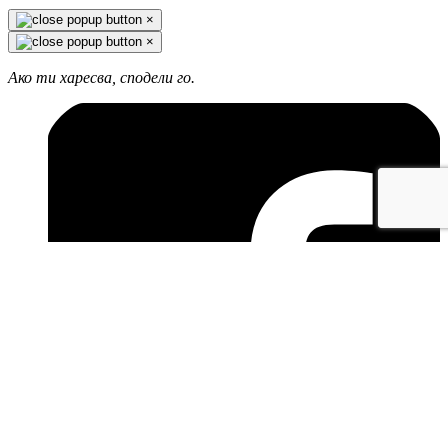
×
×
Ако ти харесва, сподели го.