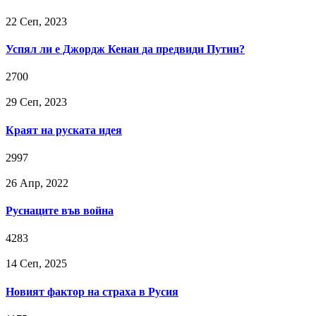
22 Сeп, 2023
Успял ли е Джордж Кенан да предвиди Путин?
2700
29 Сeп, 2023
Краят на руската идея
2997
26 Апр, 2022
Руснаците във война
4283
14 Сeп, 2025
Новият фактор на страха в Русия