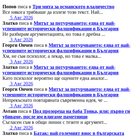
Попов
писа в
Три мита за османското владичество
Все някога трябваше да излезе този текст. Най...
5 Авг 2026
Златко
писа в
Митът за потурчването: една от най-
успешните исторически фалшификации в България
Не разбирам аргументацията, но това е дребна ...
3 Авг 2026
Георги Ончев
писа в
Митът за потурчването: една от най-
успешните исторически фалшификации в България
Хм, не съм психолог, а лекар, но това е малка...
3 Авг 2026
Златко
писа в
Митът за потурчването: една от най-
успешните исторически фалшификации в България
Като психолог вероятно ще оцените една аналог...
3 Авг 2026
Георги Ончев
писа в
Митът за потурчването: една от най-
успешните исторически фалшификации в България
Непрекъснато повтаряната съвременна идея, че ...
3 Авг 2026
Avram
писа в
Под прозореца на баба Тонка, или: първо ги
убиваме, после им вдигаме паметници
Съгласен съм в общи линии с тезите и аргумент...
2 Авг 2026
Златко
писа в
Батак: най-големият внос в българската