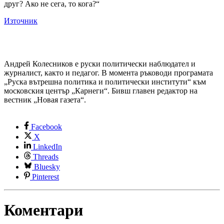
друг? Ако не сега, то кога?“
Източник
Андрей Колесников е руски политически наблюдател и
журналист, както и педагог. В момента ръководи програмата
„Руска вътрешна политика и политически институти“ към
московския център „Карнеги“. Бивш главен редактор на
вестник „Новая газета“.
Facebook
X
LinkedIn
Threads
Bluesky
Pinterest
Коментари