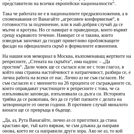
представители на всички европейски националности“.
Така че работата не е в националните предразположения, а в
споменавания от Ванагайте „агресивен конформизъм“, в
готовността за подчинение, или в най-добрия случай да се
мълчи и кротува. Но се намират и праведници, които вървят
срещу кървавото течение. Намират се и такива, които
изведнъж започват да гиздят приветливо проблясващите
фасади на официалната скръб и формалните извинения.
На нашия нов мемориал в Москва, възпоменаващ жертвите на
репресиите, „Стената на скръбта“, има надпис – „Да
простим“. Дали човек ще се съгласи или не с този глагол, в
който има странна настойчивост и натрапчивост, разбира се, е
лична работа на всеки от нас. Лично аз не съм съгласен. Не
съм съгласен и с мнението на 26 процента от съгражданите си,
които оправдават участниците в репресиите с това, че са
изпълнявали заповеди, изпълнявали са дълга си. Историята
трябва да се разкопава, без да се губят папките с делата на
затворниците от онези години. В противен случай миналото
винаги ще се превръща в бъдеще.
„Да, аз, Рута Ванагайте, лично аз се приготвих да стана
краставо яре, тъй като вярвам, че съм длъжна да направя
онова, което не са направили други хора. Ако не аз, то кой