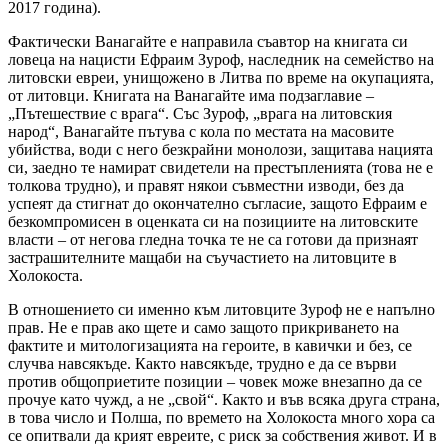
2017 година).
Фактически Ванагайте е направила съавтор на книгата си
ловеца на нацисти Ефраим Зуроф, наследник на семейство на
литовски евреи, унищожено в Литва по време на окупацията,
от литовци. Книгата на Ванагайте има подзаглавие –
„Пътешествие с врага“. Със Зуроф, „врага на литовския
народ“, Ванагайте пътува с кола по местата на масовите
убийства, води с него безкрайни монолози, защитава нацията
си, заедно те намират свидетели на престъпленията (това не е
толкова трудно), и правят някои съвместни изводи, без да
успеят да стигнат до окончателно съгласие, защото Ефраим е
безкомпромисен в оценката си на позициите на литовските
власти – от негова гледна точка те не са готови да признаят
застрашителните мащаби на съучастието на литовците в
Холокоста.
В отношението си именно към литовците Зуроф не е напълно
прав. Не е прав ако щете и само защото прикриването на
фактите и митологизацията на героите, в кавички и без, се
случва навсякъде. Както навсякъде, трудно е да се върви
против общоприетите позиции – човек може внезапно да се
прочуе като чужд, а не „свой“. Както и във всяка друга страна,
в това число и Полша, по времето на Холокоста много хора са
се опитвали да крият евреите, с риск за собствения живот. И в