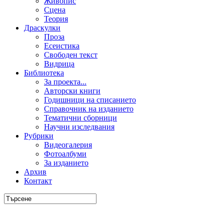
Живопис
Сцена
Теория
Драскулки
Проза
Есеистика
Свободен текст
Видрица
Библиотека
За проекта...
Авторски книги
Годишници на списанието
Справочник на изданието
Тематични сборници
Научни изследвания
Рубрики
Видеогалерия
Фотоалбуми
За изданието
Архив
Контакт