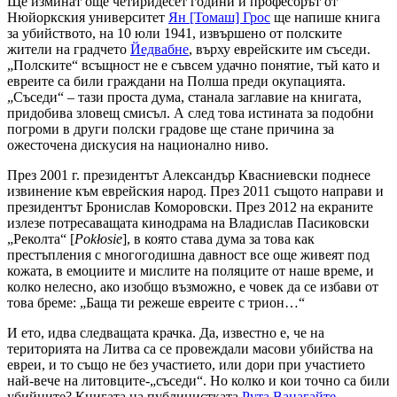
Ще изминат още четиридесет години и професорът от
Нюйоркския университет
Ян [Томаш] Грос
ще напише книга
за убийството, на 10 юли 1941, извършено от полските
жители на градчето
Йедвабне
, върху еврейските им съседи.
„Полските“ всъщност не е съвсем удачно понятие, тъй като и
евреите са били граждани на Полша преди окупацията.
„Съседи“ – тази проста дума, станала заглавие на книгата,
придобива зловещ смисъл. А след това истината за подобни
погроми в други полски градове ще стане причина за
ожесточена дискусия на национално ниво.
През 2001 г. президентът Александър Квасниевски поднесе
извинение към еврейския народ. През 2011 същото направи и
президентът Бронислав Коморовски. През 2012 на екраните
излезе потресаващата кинодрама на Владислав Пасиковски
„Реколта“ [
Pokłosie
], в която става дума за това как
престъпления с многогодишна давност все още живеят под
кожата, в емоциите и мислите на поляците от наше време, и
колко нелесно, ако изобщо възможно, е човек да се избави от
това бреме: „Баща ти режеше евреите с трион…“
И ето, идва следващата крачка. Да, известно е, че на
територията на Литва са се провеждали масови убийства на
евреи, и то също не без участието, или дори при участието
най-вече на литовците-„съседи“. Но колко и кои точно са били
убийците? Книгата на публицистката
Рута Ванагайте