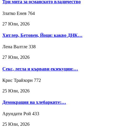
Три мита за османското владичество
Златко Енев
764
27 Юли, 2026
Хитлер, Бетовен, Йоци: какво ДНК…
Лена Валтле
338
27 Юли, 2026
Секс, легла и кървави екзекуции:…
Крис Трайхорн
772
25 Юли, 2026
Демокрация на хлебарките:…
Арундати Рой
433
25 Юли, 2026