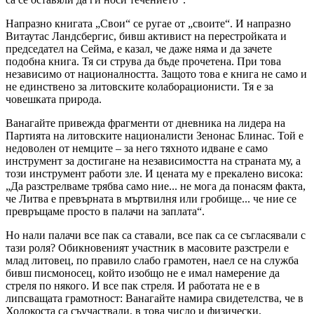
Напразно книгата „Свои“ се ругае от „своите“. И напразно
Витаутас Ландсбергис, бивш активист на перестройката и
председател на Сейма, е казал, че даже няма и да зачете
подобна книга. Тя си струва да бъде прочетена. При това
независимо от националността. Защото това е книга не само и
не единствено за литовските колаборационисти. Тя е за
човешката природа.
Ванагайте привежда фрагменти от дневника на лидера на
Партията на литовските националисти Зенонас Блинас. Той е
недоволен от немците – за него тяхното идване е само
инструмент за достигане на независимостта на страната му, а
този инструмент работи зле. И цената му е прекалено висока:
„Да разстрелваме трябва само ние... не мога да понасям факта,
че Литва е превърната в мъртвилня или гробище... че ние се
превръщаме просто в палачи на заплата“.
Но нали палачи все пак са ставали, все пак са се съгласявали с
тази роля? Обикновеният участник в масовите разстрели е
млад литовец, по правило слабо грамотен, наел се на служба
бивш писмоносец, който изобщо не е имал намерение да
стреля по някого. И все пак стреля. И работата не е в
липсващата грамотност: Ванагайте намира свидетелства, че в
Холокоста са съучаствали, в това число и физически,