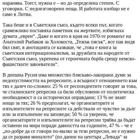
наранява. Тоест, нужна е – но до определена степен. С
уговорки. С недоизговорени неща. И работата изобщо не е
само в Литва.
Така беше и в Съветския съюз, където всеки път, когато
срамежливо поставяха паметник на жертвите, избягваха
думата „евреи“. Даже и когато в края на 1970-те романът на
Анатолий Рыбаков за Холокоста, „Тежък пясък“, все пак видя
бял свят, в анотацията се казваше, че „това е книга за
съветския интернационализъм, за дружбата на народите от
Съветския съюз, укрепена от героичната борба срещу немско-
фашистките завоеватели“.
В днешна Русия има множество бляскаво-лакирани думи за
недопустимостта на репресиите, а всъщност отношението към
тях е далеч по-сложно: 25 % от респондентите говорят за това,
че сталинските репресии са били обусловени от политическа
необходимост и са исторически оправдани; 13 % не знаят
нищо за тях; 26 % предполагат, че организаторите и
изпълнителите на репресиите са действали от чувство за дълг
или за изпълнение на заповеди; 50 % са уверени, че
организаторите и изпълнителите на репресии трябва да бъдат
оставени на мира поради давността на годините, 47 % – че е
„по-добре да се говори по-малко за тези репресии, не е нужно
да се разравя миналото“ (по данни на центъра „Левада“ за