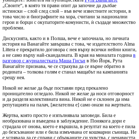
„Своите“, в която тя прави опит да започне да дълбае
истински – слой след слой – във вече известните истории, в
това число и биографиите на хора, считани за национални
герои и борци с окупаторите-комунисти, ѝ създаде множество
проблеми.
Дискусията, както и в Полша, вече е започнала, но личната
история на Ванагайте завършва с това, че издателството Alma
Littera е прекратило договора с нея върху всички нейни книги,
а не само върху най-скандалната. В края на миналата година
в
разговор с журналистката Маша Гисън
в Ню Йорк, Рута
Ванагайте признава, че се страхува да се върне обратно в
родината – толкова голям е станал мащабът на кампанията
срещу нея.
Никой не желае да бъде поставян пред прекалено
проницателно огледало. Никой не желае да носи отговорност
и да разделя колективната вина. Никой не е склонен да има
репутацията на палач, [желателна е] само онази на жертвата.
Жертва, която просто е изпълнявала заповеди. Била е
необразована и въведена в заблуждение. Понякога дори е
страдала от онова, което е вършила, в резултат на което е пила
до безсъзнание или е била измъчвана от кошмарни сънища. Не
е успявала да се справи с обърканите си чувства, с ненавистта