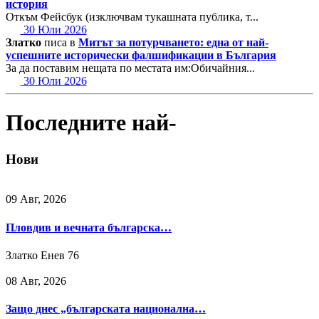
история
Откъм Фейсбук (изключвам тукашната публика, т...
30 Юли 2026
Златко
писа в
Митът за потурчването: една от най-
успешните исторически фалшификации в България
За да поставим нещата по местата им:Обичайния...
30 Юли 2026
Последните най-
Нови
09 Авг, 2026
Пловдив и вечната българска…
Златко Енев
76
08 Авг, 2026
Защо днес „българската национална…