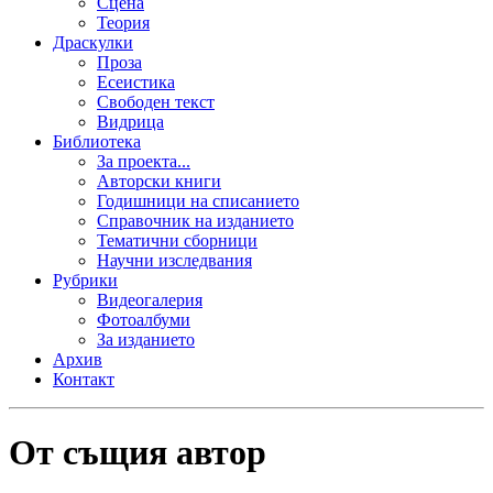
Сцена
Теория
Драскулки
Проза
Есеистика
Свободен текст
Видрица
Библиотека
За проекта...
Авторски книги
Годишници на списанието
Справочник на изданието
Тематични сборници
Научни изследвания
Рубрики
Видеогалерия
Фотоалбуми
За изданието
Архив
Контакт
От същия автор