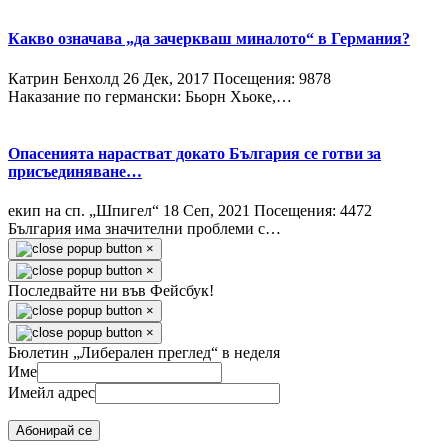
Какво означава „да зачеркваш миналото“ в Германия?
Катрин Бенхолд
26 Дек, 2017
Посещения: 9878
Наказание по германски: Бьорн Хьоке,…
Опасенията нарастват докато България се готви за
присъединяване…
екип на сп. „Шпигел“
18 Сeп, 2021
Посещения: 4472
България има значителни проблеми с…
×
×
Последвайте ни във Фейсбук!
×
×
Бюлетин „Либерален преглед“ в неделя
Име
Имейл адрес
Абонирай се