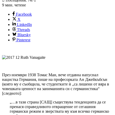
Посещения: 7471
9 мин. четене
Facebook
X
LinkedIn
Threads
Bluesky
Pinterest
През ноември 1938 Томас Ман, вече отдавна напуснал
нацистка Германия, пише на професорката Ан Джейкъбсън
(която му е съобщила, че студентките ѝ „са лишени от вяра в
човешката ценност на заниманията си с германистика“
[следното]:
„…в тази страна [САЩ] съществува тенденцията да се
пренася справедливото отвращение от сегашния
германски режим и зверствата му към всичко германско