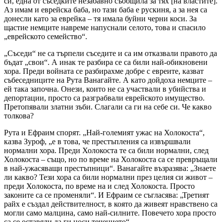
си, една от съседките незабавно съобщила за тях [на властите].
Аз имам и еврейска баба, но тази баба е рускиня, а за нея са
донесли като за еврейка – тя имала буйни черни коси. За
щастие немците навреме напуснали селото, това и спасило
„еврейското семейство“.
„Съседи“ не са търпели съседите и са им отказвали правото да
бъдат „свои“. А инак те разбира се са били най-обикновени
хора. Преди войната се разбирахме добре с евреите, казват
събеседниците на Рута Ванагайте. А като дойдоха немците –
ей така започна. Онези, които не са участвали в убийства и
депортации, просто са разграбвали еврейското имущество.
Претопявали златни зъби. Слагали са ги на себе си. Че какво
толкова?
Рута и Ефраим спорят. „Най-големият ужас на Холокоста“,
казва Зуроф, „е в това, че престъпления са извършвали
нормални хора. Преди Холокоста те са били нормални, след
Холокоста – също, но по време на Холокоста са се превръщали
в най-ужасяващи престъпници“. Ванагайте възразява: „Знаете
ли какво? Тези хора са били нормални през целия си живот –
преди Холокоста, по време на и след Холокоста. Просто
законите са се променяли“. И Ефраим се съгласява: „Третият
райх е създал действителност, в която да живеят нравствено са
могли само малцина, само най-силните. Повечето хора просто
са се оставяли да ги носи течението“.