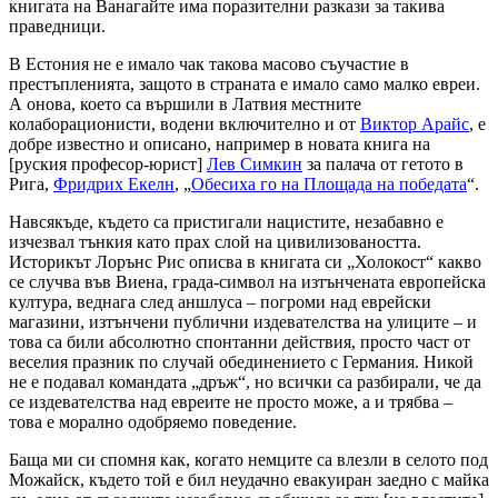
книгата на Ванагайте има поразителни разкази за такива
праведници.
В Естония не е имало чак такова масово съучастие в
престъпленията, защото в страната е имало само малко евреи.
А онова, което са вършили в Латвия местните
колаборационисти, водени включително и от
Виктор Арайс
, е
добре известно и описано, например в новата книга на
[руския професор-юрист]
Лев Симкин
за палача от гетото в
Рига,
Фридрих Екелн
, „
Обесиха го на Площада на победата
“.
Навсякъде, където са пристигали нацистите, незабавно е
изчезвал тънкия като прах слой на цивилизоваността.
Историкът Лорънс Рис описва в книгата си „Холокост“ какво
се случва във Виена, града-символ на изтънчената европейска
култура, веднага след аншлуса – погроми над еврейски
магазини, изтънчени публични издевателства на улиците – и
това са били абсолютно спонтанни действия, просто част от
веселия празник по случай обединението с Германия. Никой
не е подавал командата „дръж“, но всички са разбирали, че да
се издевателства над евреите не просто може, а и трябва –
това е морално одобряемо поведение.
Баща ми си спомня как, когато немците са влезли в селото под
Можайск, където той е бил неудачно евакуиран заедно с майка