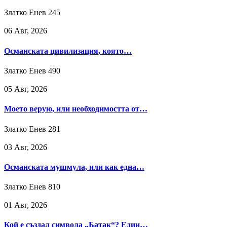
Златко Енев
245
06 Авг, 2026
Османската цивилизация, която…
Златко Енев
490
05 Авг, 2026
Моето верую, или необходимостта от…
Златко Енев
281
03 Авг, 2026
Османската мушмула, или как една…
Златко Енев
810
01 Авг, 2026
Кой е създал символа „Батак“? Един…