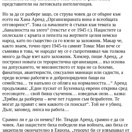
представители на литовската интелигенция.
Но за да се разбере защо, си струва човек да се обърне към
есето на Хана Аренд „Организираната вина и всеобщата
отговорност“. Това са началните ѝ стъпки към темата за
„баналността на злото“ (текстът е от 1945 г.). Нацистите са
оплескали с кръвта и пепелта на жертвите целия немски
народ, като по същество са го взели за заложник. Макар че,
както знаем, точно през 1945-та самият Томас Ман вече се
съмнява в това, че народът му се е съпротивявал чак толкова
много да бъде взет като заложник. Химлер, пише Аренд, „е
построил новата си терористична организация… въз основа
на допускането, че мнозинството от хора не са бохеми,
фанатици, авантюристи, сексуални маниаци или садисти, а
преди всичко работяги и добропорядъчни бащи на
семейства… тя напълно се обляга на нормалността…“ Аренд
продължава: „Един пуснат от Бухенвалд евреин открива сред
есесовците… свой бивш съученик… изведнъж онзи… казва:
„Трябва да разбереш – вече пет години съм безработен. Те
могат да правят с мен каквото си поискат“. Той не е убиец.
Дълг, заповед, липса на работа…
Срамно ли е да си немец? Не. Твърди Аренд, срамно е да си
човек. Ако нацистите биха победили във войната, ако биха се
закрепили окончателно в Европа, „терорът би се извършвал от