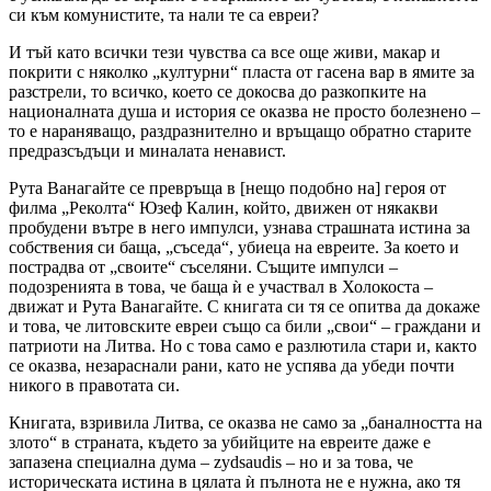
си към комунистите, та нали те са евреи?
И тъй като всички тези чувства са все още живи, макар и
покрити с няколко „културни“ пласта от гасена вар в ямите за
разстрели, то всичко, което се докосва до разкопките на
националната душа и история се оказва не просто болезнено –
то е нараняващо, раздразнително и връщащо обратно старите
предразсъдъци и миналата ненавист.
Рута Ванагайте се превръща в [нещо подобно на] героя от
филма „Реколта“ Юзеф Калин, който, движен от някакви
пробудени вътре в него импулси, узнава страшната истина за
собствения си баща, „съседа“, убиеца на евреите. За което и
пострадва от „своите“ съселяни. Същите импулси –
подозренията в това, че баща ѝ е участвал в Холокоста –
движат и Рута Ванагайте. С книгата си тя се опитва да докаже
и това, че литовските евреи също са били „свои“ – граждани и
патриоти на Литва. Но с това само е разлютила стари и, както
се оказва, незараснали рани, като не успява да убеди почти
никого в правотата си.
Книгата, взривила Литва, се оказва не само за „баналността на
злото“ в страната, където за убийците на евреите даже е
запазена специална дума – zydsaudis – но и за това, че
историческата истина в цялата ѝ пълнота не е нужна, ако тя