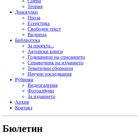
Сцена
Теория
Драскулки
Проза
Есеистика
Свободен текст
Видрица
Библиотека
За проекта...
Авторски книги
Годишници на списанието
Справочник на изданието
Тематични сборници
Научни изследвания
Рубрики
Видеогалерия
Фотоалбуми
За изданието
Архив
Контакт
Бюлетин