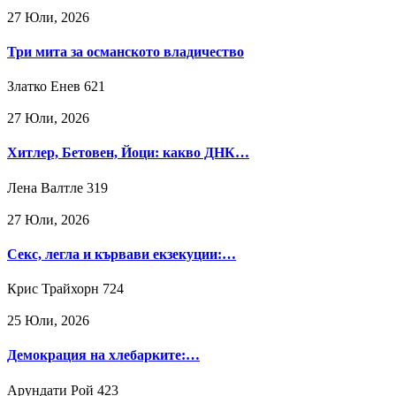
27 Юли, 2026
Три мита за османското владичество
Златко Енев
621
27 Юли, 2026
Хитлер, Бетовен, Йоци: какво ДНК…
Лена Валтле
319
27 Юли, 2026
Секс, легла и кървави екзекуции:…
Крис Трайхорн
724
25 Юли, 2026
Демокрация на хлебарките:…
Арундати Рой
423