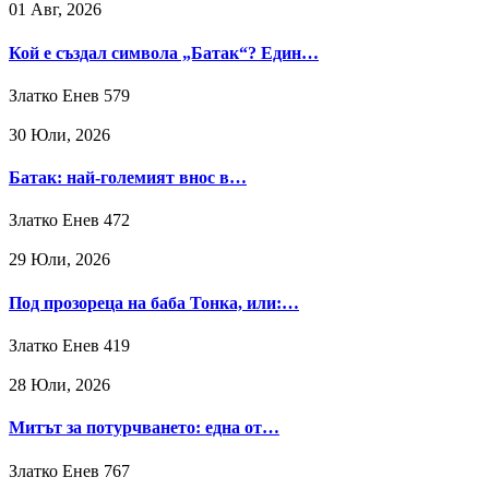
01 Авг, 2026
Кой е създал символа „Батак“? Един…
Златко Енев
579
30 Юли, 2026
Батак: най-големият внос в…
Златко Енев
472
29 Юли, 2026
Под прозореца на баба Тонка, или:…
Златко Енев
419
28 Юли, 2026
Митът за потурчването: една от…
Златко Енев
767