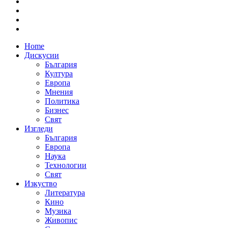
Home
Дискусии
България
Култура
Европа
Мнения
Политика
Бизнес
Свят
Изгледи
България
Европа
Наука
Технологии
Свят
Изкуство
Литература
Кино
Музика
Живопис