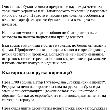
Опознаваме буквите много преди да се научим да четем. За
троянската керамика или Панагюрското съкровище научаваме
много по-късно. Първото е чаровна регионална особеност, а
второто – артефакт, докато буквите носим в сърцата си
доживот.
Нашата писменост, заедно с общия ни български език, е в
основата на нашата национална принадлежност.
Българската кирилица е богата на знаци, но бедна на изразни
форми. Шрифтовете на кирилица са малко и с преобладаващо
руски характер и произход. Вследствие на нашето незнание,
инертност, незаинтересованост или мързел, ние се размиваме
и губим своята културна идентичност.
Българска или руска кирилица?
През 1708 година Петър I утвърждава „Гражданский шрифт“.
Реформата цели да опрости състава на руската азбука и да
замени съществуващите църковнославянски шрифтове с
образци, близки до европейските и по-подходящи за печат на
светска литература.
През следващите десетилетия новата руска азбука продължава