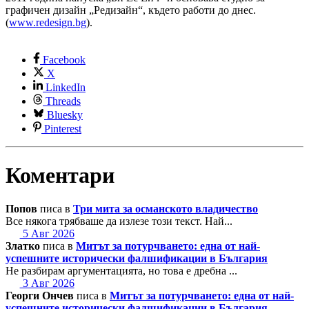
графичен дизайн „Редизайн“, където работи до днес.
(
www.redesign.bg
).
Facebook
X
LinkedIn
Threads
Bluesky
Pinterest
Коментари
Попов
писа в
Три мита за османското владичество
Все някога трябваше да излезе този текст. Най...
5 Авг 2026
Златко
писа в
Митът за потурчването: една от най-
успешните исторически фалшификации в България
Не разбирам аргументацията, но това е дребна ...
3 Авг 2026
Георги Ончев
писа в
Митът за потурчването: една от най-
успешните исторически фалшификации в България