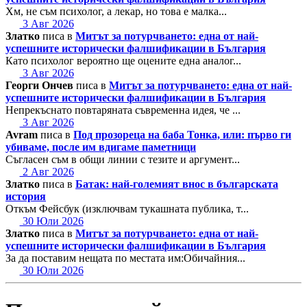
Хм, не съм психолог, а лекар, но това е малка...
3 Авг 2026
Златко
писа в
Митът за потурчването: една от най-
успешните исторически фалшификации в България
Като психолог вероятно ще оцените една аналог...
3 Авг 2026
Георги Ончев
писа в
Митът за потурчването: една от най-
успешните исторически фалшификации в България
Непрекъснато повтаряната съвременна идея, че ...
3 Авг 2026
Avram
писа в
Под прозореца на баба Тонка, или: първо ги
убиваме, после им вдигаме паметници
Съгласен съм в общи линии с тезите и аргумент...
2 Авг 2026
Златко
писа в
Батак: най-големият внос в българската
история
Откъм Фейсбук (изключвам тукашната публика, т...
30 Юли 2026
Златко
писа в
Митът за потурчването: една от най-
успешните исторически фалшификации в България
За да поставим нещата по местата им:Обичайния...
30 Юли 2026