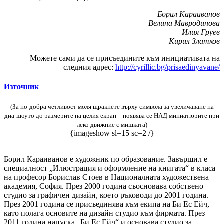
Борил Караиванов
Велина Мавродинова
Илия Груев
Кирил Златков
Можете сами да се присъедините към инициативата на
следния адрес:
http://cyrillic.bg/prisaedinyavane/
Източник
(За по-добра четливост моля щракнете върху символа за увеличаване на
диа-шоуто до размерите на целия екран – появява се НАД миниатюрите при
леко движние с мишката)
{imageshow sl=15 sc=2 /}
Борил Караиванов е художник по образование. Завършил е
специалност „Илюстрация и оформление на книгата“ в класа
на професор Борислав Стоев в Националната художествена
академия, София. През 2000 година съосновава собствено
студио за графичен дизайн, което ръководи до 2001 година.
През 2001 година се присъединява към екипа на Би Ес Ейч,
като полага основите на дизайн студио към фирмата. През
2011 година напуска „Би Ес Ейч“ и основава студио за