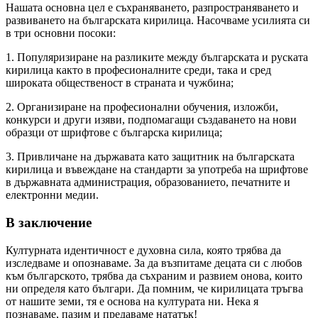
Нашата основна цел е съхраняването, разпространяването и
развиването на българската кирилица. Насочваме усилията си
в три основни посоки:
1. Популяризиране на разликите между българската и руската
кирилица както в професионалните среди, така и сред
широката общественост в страната и чужбина;
2. Организиране на професионални обучения, изложби,
конкурси и други изяви, подпомагащи създаването на нови
образци от шрифтове с българска кирилица;
3. Привличане на държавата като защитник на българската
кирилица и въвеждане на стандарти за употреба на шрифтове
в държавната администрация, образованието, печатните и
електронни медии.
В заключение
Културната идентичност е духовна сила, която трябва да
изследваме и опознаваме. За да възпитаме децата си с любов
към българското, трябва да съхраним и развием онова, които
ни определя като българи. Да помним, че кирилицата тръгва
от нашите земи, тя е основа на културата ни. Нека я
познаваме, пазим и предаваме нататък!