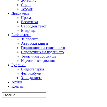
Живопис
Сцена
Теория
Драскулки
Проза
Есеистика
Свободен текст
Видрица
Библиотека
За проекта...
Авторски книги
Годишници на списанието
Справочник на изданието
Тематични сборници
Научни изследвания
Рубрики
Видеогалерия
Фотоалбуми
За изданието
Архив
Контакт