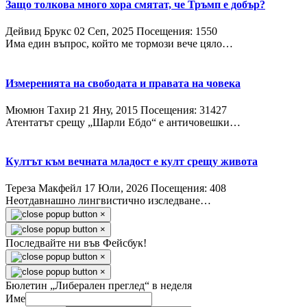
Защо толкова много хора смятат, че Тръмп е добър?
Дейвид Брукс
02 Сeп, 2025
Посещения: 1550
Има един въпрос, който ме тормози вече цяло…
Измеренията на свободата и правата на човека
Мюмюн Тахир
21 Яну, 2015
Посещения: 31427
Атентатът срещу „Шарли Ебдо“ е античовешки…
Култът към вечната младост е култ срещу живота
Тереза Макфейл
17 Юли, 2026
Посещения: 408
Неотдавнашно лингвистично изследване…
×
×
Последвайте ни във Фейсбук!
×
×
Бюлетин „Либерален преглед“ в неделя
Име