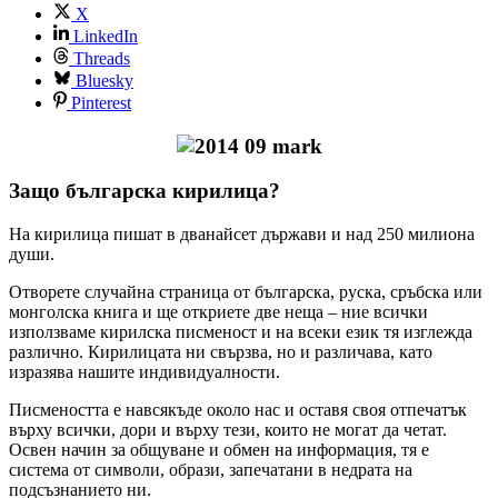
X
LinkedIn
Threads
Bluesky
Pinterest
Защо българска кирилица?
На кирилица пишат в дванайсет държави и над 250 милиона
души.
Отворете случайна страница от българска, руска, сръбска или
монголска книга и ще откриете две неща – ние всички
използваме кирилска писменост и на всеки език тя изглежда
различно. Кирилицата ни свързва, но и различава, като
изразява нашите индивидуалности.
Писмеността е навсякъде около нас и оставя своя отпечатък
върху всички, дори и върху тези, които не могат да четат.
Освен начин за общуване и обмен на информация, тя е
система от символи, образи, запечатани в недрата на
подсъзнанието ни.