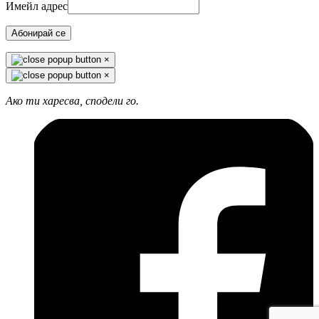
Имейл адрес
Абонирай се
×
×
Ако ти харесва, сподели го.