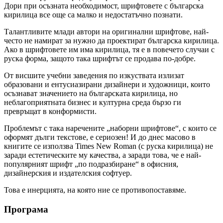
Дори при осъзната необходимост, шрифтовете с българска
кирилица все още са малко и недостатъчно познати.
Талантливите млади автори на оригинални шрифтове, най-
често не намират за нужно да проектират българска кирилица.
Ако в шрифтовете им има кирилица, тя е в повечето случаи с
руска форма, защото така шрифтът се продава по-добре.
От висшите учебни заведения по изкуствата излизат
образовани и ентусиазирани дизайнери и художници, които
осъзнават значението на българската кирилица, но
неблагоприятната бизнес и културна среда бързо ги
превръщат в конформисти.
Проблемът с така наречените „наборни шрифтове“, с които се
оформят дълги текстове, е сериозен! И до днес масово в
книгите се използва Times New Roman (с руска кирилица) не
заради естетическите му качества, а заради това, че е най-
популярният шрифт „по подразбиране“ в офисния,
дизайнерския и издателския софтуер.
Това е инерцията, на която ние се противопоставяме.
Програма