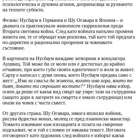
психологическа и духовна агония, допринасяща за рухването
на техните субекти.
Феликс Нусбаум в Германия и Шу Огавара в Япония – и
двамата са практикували живописен сюрреализъм преди
Втората световна война. След като войната напълно променя
живота им, те се обръщат към реализма, тъй като той предлага
по-директни и рационални прозрения за човешкото
състояние.
В картината на Нусбаум виждаме затворник в концлагера
Аушвиц. Той може би се моли или е достигнал до крайно
отчаяние, при което губи своята идентичност и воля за живот.
Сартр е написал с думи онова, което Нусбаум предава само с
жест:
„Има ли смисъл да живееш, когато има хора, които те
бият, докато ти строшат костите?“
Нусбаум няма избор,
освен да реши от какъв вид смърт ще умре: тази на сътрудника
(защото дори в лагерите на смъртта е имало сътрудници) или
онази на човек с чиста съвест.
От другата страна, Шу Огавара, някога японски войник,
рисува будистки монах, молещ се пред планински манастир.
Тежкото изкачване към изолацията и позата на смирение
подсказват, че и той е сломен от някаква тежест. Неговата
отговорност като художник след войната е изборът какъв