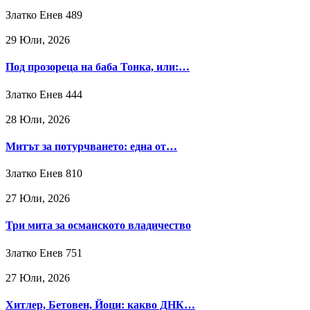
Златко Енев
489
29 Юли, 2026
Под прозореца на баба Тонка, или:…
Златко Енев
444
28 Юли, 2026
Митът за потурчването: една от…
Златко Енев
810
27 Юли, 2026
Три мита за османското владичество
Златко Енев
751
27 Юли, 2026
Хитлер, Бетовен, Йоци: какво ДНК…