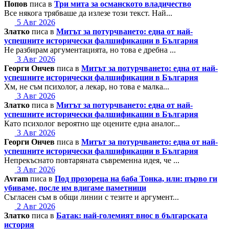
Попов
писа в
Три мита за османското владичество
Все някога трябваше да излезе този текст. Най...
5 Авг 2026
Златко
писа в
Митът за потурчването: една от най-
успешните исторически фалшификации в България
Не разбирам аргументацията, но това е дребна ...
3 Авг 2026
Георги Ончев
писа в
Митът за потурчването: една от най-
успешните исторически фалшификации в България
Хм, не съм психолог, а лекар, но това е малка...
3 Авг 2026
Златко
писа в
Митът за потурчването: една от най-
успешните исторически фалшификации в България
Като психолог вероятно ще оцените една аналог...
3 Авг 2026
Георги Ончев
писа в
Митът за потурчването: една от най-
успешните исторически фалшификации в България
Непрекъснато повтаряната съвременна идея, че ...
3 Авг 2026
Avram
писа в
Под прозореца на баба Тонка, или: първо ги
убиваме, после им вдигаме паметници
Съгласен съм в общи линии с тезите и аргумент...
2 Авг 2026
Златко
писа в
Батак: най-големият внос в българската
история