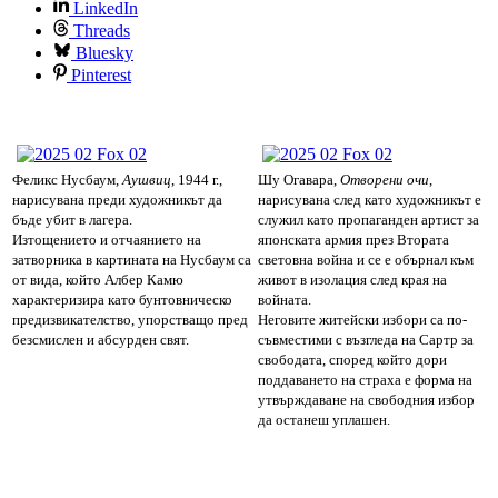
LinkedIn
Threads
Bluesky
Pinterest
Феликс Нусбаум,
Аушвиц
, 1944 г.,
Шу Огавара,
Отворени очи
,
нарисувана преди художникът да
нарисувана след като художникът е
бъде убит в лагера.
служил като пропаганден артист за
Изтощението и отчаянието на
японската армия през Втората
затворника в картината на Нусбаум са
световна война и се е обърнал към
от вида, който Албер Камю
живот в изолация след края на
характеризира като бунтовническо
войната.
предизвикателство, упорстващо пред
Неговите житейски избори са по-
безсмислен и абсурден свят.
съвместими с възгледа на Сартр за
свободата, според който дори
поддаването на страха е форма на
утвърждаване на свободния избор
да останеш уплашен.