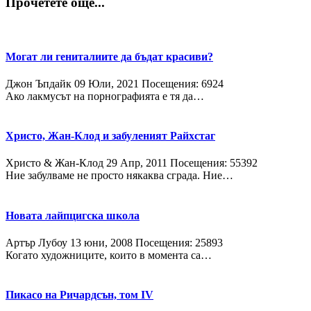
Прочетете още...
Могат ли гениталиите да бъдат красиви?
Джон Ъпдайк
09 Юли, 2021
Посещения: 6924
Ако лакмусът на порнографията е тя да…
Христо, Жан-Клод и забуленият Райхстаг
Христо & Жан-Клод
29 Апр, 2011
Посещения: 55392
Ние забулваме не просто някаква сграда. Ние…
Новата лайпцигска школа
Артър Лубоу
13 юни, 2008
Посещения: 25893
Когато художниците, които в момента са…
Пикасо на Ричардсън, том IV