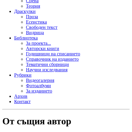
Сцена
Теория
Драскулки
Проза
Есеистика
Свободен текст
Видрица
Библиотека
За проекта...
Авторски книги
Годишници на списанието
Справочник на изданието
Тематични сборници
Научни изследвания
Рубрики
Видеогалерия
Фотоалбуми
За изданието
Архив
Контакт
От същия автор