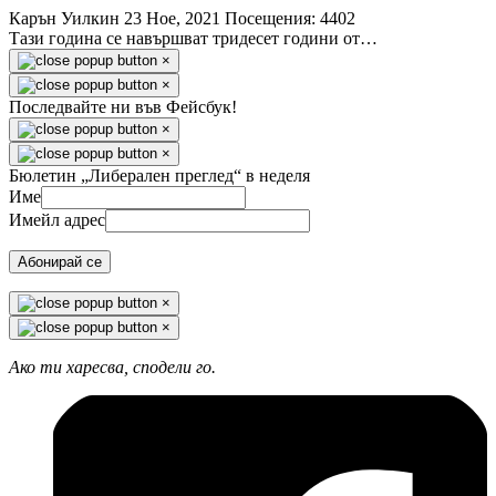
Карън Уилкин
23 Ное, 2021
Посещения: 4402
Тази година се навършват тридесет години от…
×
×
Последвайте ни във Фейсбук!
×
×
Бюлетин „Либерален преглед“ в неделя
Име
Имейл адрес
Абонирай се
×
×
Ако ти харесва, сподели го.