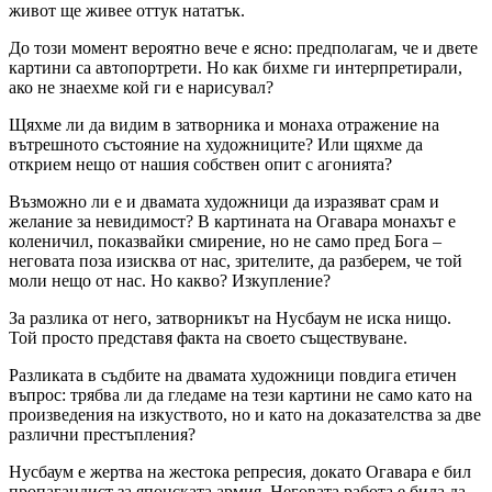
живот ще живее оттук нататък.
До този момент вероятно вече е ясно: предполагам, че и двете
картини са автопортрети. Но как бихме ги интерпретирали,
ако не знаехме кой ги е нарисувал?
Щяхме ли да видим в затворника и монаха отражение на
вътрешното състояние на художниците? Или щяхме да
открием нещо от нашия собствен опит с агонията?
Възможно ли е и двамата художници да изразяват срам и
желание за невидимост? В картината на Огавара монахът е
коленичил, показвайки смирение, но не само пред Бога –
неговата поза изисква от нас, зрителите, да разберем, че той
моли нещо от нас. Но какво? Изкупление?
За разлика от него, затворникът на Нусбаум не иска нищо.
Той просто представя факта на своето съществуване.
Разликата в съдбите на двамата художници повдига етичен
въпрос: трябва ли да гледаме на тези картини не само като на
произведения на изкуството, но и като на доказателства за две
различни престъпления?
Нусбаум е жертва на жестока репресия, докато Огавара е бил
пропагандист за японската армия. Неговата работа е била да