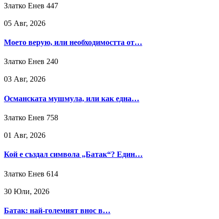
Златко Енев
447
05 Авг, 2026
Моето верую, или необходимостта от…
Златко Енев
240
03 Авг, 2026
Османската мушмула, или как една…
Златко Енев
758
01 Авг, 2026
Кой е създал символа „Батак“? Един…
Златко Енев
614
30 Юли, 2026
Батак: най-големият внос в…