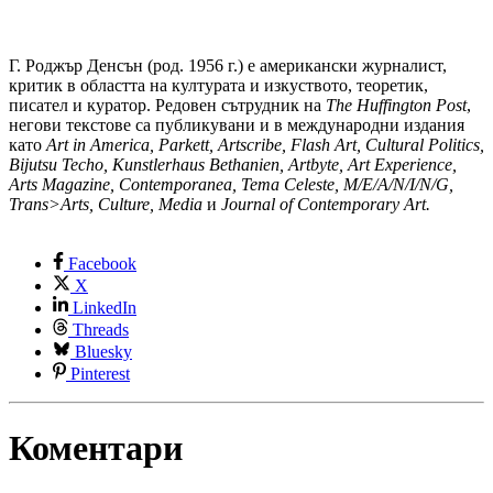
Г. Роджър Денсън (род. 1956 г.) е американски журналист,
критик в областта на културата и изкуството, теоретик,
писател и куратор. Редовен сътрудник на
The Huffington Post
,
негови текстове са публикувани и в международни издания
като
Art in America, Parkett, Artscribe, Flash Art, Cultural Politics,
Bijutsu Techo, Kunstlerhaus Bethanien, Artbyte, Art Experience,
Arts Magazine, Contemporanea, Tema Celeste, M/E/A/N/I/N/G,
Trans>Arts, Culture, Media
и
Journal of Contemporary Art.
Facebook
X
LinkedIn
Threads
Bluesky
Pinterest
Коментари