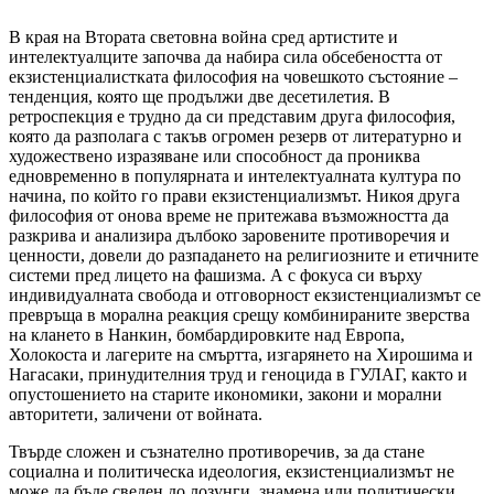
В края на Втората световна война сред артистите и
интелектуалците започва да набира сила обсебеността от
екзистенциалистката философия на човешкото състояние –
тенденция, която ще продължи две десетилетия. В
ретроспекция е трудно да си представим друга философия,
която да разполага с такъв огромен резерв от литературно и
художествено изразяване или способност да прониква
едновременно в популярната и интелектуалната култура по
начина, по който го прави екзистенциализмът. Никоя друга
философия от онова време не притежава възможността да
разкрива и анализира дълбоко заровените противоречия и
ценности, довели до разпадането на религиозните и етичните
системи пред лицето на фашизма. А с фокуса си върху
индивидуалната свобода и отговорност екзистенциализмът се
превръща в морална реакция срещу комбинираните зверства
на клането в Нанкин, бомбардировките над Европа,
Холокоста и лагерите на смъртта, изгарянето на Хирошима и
Нагасаки, принудителния труд и геноцида в ГУЛАГ, както и
опустошението на старите икономики, закони и морални
авторитети, заличени от войната.
Твърде сложен и съзнателно противоречив, за да стане
социална и политическа идеология, екзистенциализмът не
може да бъде сведен до лозунги, знамена или политически