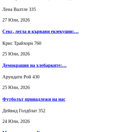
Лена Валтле
335
27 Юли, 2026
Секс, легла и кървави екзекуции:…
Крис Трайхорн
760
25 Юли, 2026
Демокрация на хлебарките:…
Арундати Рой
430
25 Юли, 2026
Футболът принадлежи на нас
Дейвид Голдблат
352
24 Юли, 2026