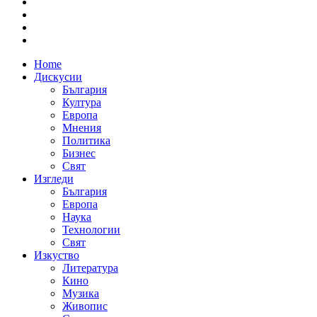
Home
Дискусии
България
Култура
Европа
Мнения
Политика
Бизнес
Свят
Изгледи
България
Европа
Наука
Технологии
Свят
Изкуство
Литература
Кино
Музика
Живопис