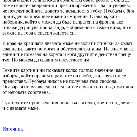
лъже своите сънародници чрез изображения – да ги уверява,
че печелят войната, докато те всъщност я губят. Нусбаум е бил
принуден да преживее крайно смирение. Огавара, като
наборник, който е можел да бъде изпратен на фронта, ако
откаже да рисува пропаганда, е обременен с тежка вина, но в
замяна на това е спасил живота си.
В края на краищата двамата мъже не могат истински да бъдат
сравнени, както не могат и обстоятелствата им. Не знаем кога
единият е помагал на хората и кога другият е действал срещу
тях. Но можем да сравним изкуството им.
Техните картини ни показват колко голямо значение има
изборът, който правим в рамките на свободата, която ни се
предоставя. Нусбаум никога не получава тази свобода.
Огавара я получава едва след като е служил на воля, по-силна
от неговата собствена.
Тук техните произведения ни казват всичко, което споделяме
и с двамата мъже.
Източник