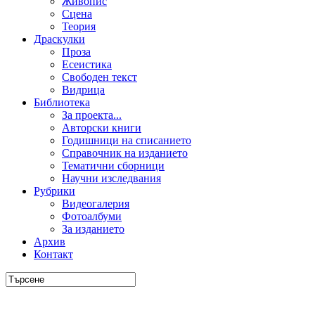
Живопис
Сцена
Теория
Драскулки
Проза
Есеистика
Свободен текст
Видрица
Библиотека
За проекта...
Авторски книги
Годишници на списанието
Справочник на изданието
Тематични сборници
Научни изследвания
Рубрики
Видеогалерия
Фотоалбуми
За изданието
Архив
Контакт