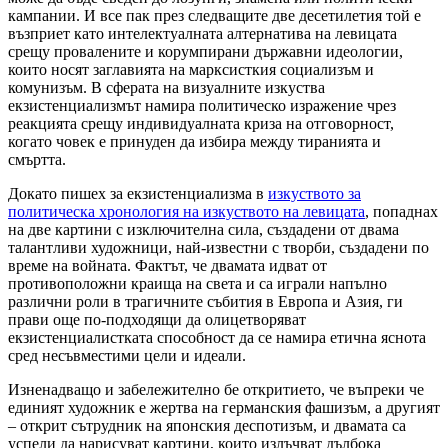
кампании. И все пак през следващите две десетилетия той е
възприет като интелектуалната алтернатива на левицата
срещу провалените и корумпирани държавни идеологии,
които носят заглавията на марксисткия социализъм и
комунизъм. В сферата на визуалните изкуства
екзистенциализмът намира политическо изражение чрез
реакцията срещу индивидуалната криза на отговорност,
когато човек е принуден да избира между тиранията и
смъртта.
Докато пишех за екзистенциализма в
изкуството за
политическа хронология на изкуството на левицата
, попаднах
на две картини с изключителна сила, създадени от двама
талантливи художници, най-известни с творби, създадени по
време на войната. Фактът, че двамата идват от
противоположни краища на света и са играли напълно
различни роли в трагичните събития в Европа и Азия, ги
прави още по-подходящи да олицетворяват
екзистенциалистката способност да се намира етична яснота
сред несъвместими цели и идеали.
Изненадващо и забележително бе откритието, че въпреки че
единият художник е жертва на германския фашизъм, а другият
– открит сътрудник на японския деспотизъм, и двамата са
успели да нарисуват картини, които излъчват дълбока