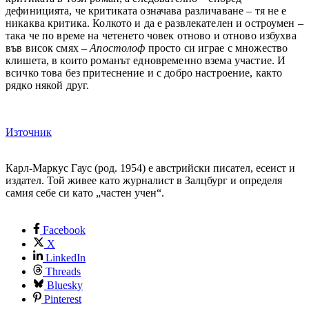
дефиницията, че критиката означава различаване – тя не е
никаква критика. Колкото и да е развлекателен и остроумен –
така че по време на четенето човек отново и отново избухва
във висок смях –
Апостолоф
просто си играе с множество
клишета, в които романът едновременно взема участие. И
всичко това без притеснение и с добро настроение, както
рядко някой друг.
Източник
Карл-Маркус Гаус (род. 1954) е австрийски писател, есеист и
издател. Той живее като журналист в Залцбург и определя
самия себе си като „частен учен“.
Facebook
X
LinkedIn
Threads
Bluesky
Pinterest