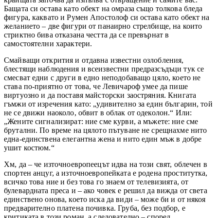
Бащата си остава като обект на омраза също толкова бледа
фигура, каквато и Румен Апостолоф си остава като обект на
желанието – две фигури от панаирно стрелбище, на които
стриктно бива отказана честта да се превърнат в
самостоятелни характери.
Смайващи открития и отдавна известни озлобления,
блестящи наблюдения и всеизвестни предразсъдъци тук се
смесват едни с други в едно неподобаващо цяло, което не
става по-приятно от това, че Левичароф умее да пише
виртуозно и да поставя майсторски заостряния. Книгата
гъмжи от изречения като: „удивително за един българин, той
не се движи наоколо, обвит в облак от одеколон.“ Или:
„Жените сигнализират: ние сме курви, а мъжете: ние сме
брутални. По време на цялото пътуване не срещнахме нито
една-единствена елегантна жена и нито един мъж в добре
ушит костюм.“
Хм, да – че източноевропеецът идва на този свят, облечен в
спортен анцуг, а източноевропейката е родена проститутка,
всичко това ние и без това го знаем от телевизията, от
булевардната преса и – ако човек е решил да вижда от света
единствено онова, което иска да види – може би и от някоя
предварително платена почивка. Груба, без подбор, е
критиката в този роман, а следователно – според