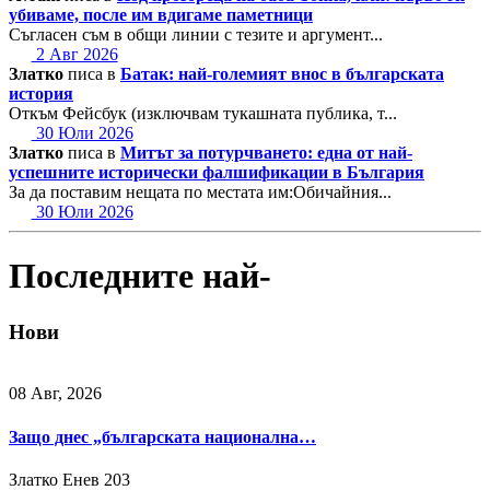
убиваме, после им вдигаме паметници
Съгласен съм в общи линии с тезите и аргумент...
2 Авг 2026
Златко
писа в
Батак: най-големият внос в българската
история
Откъм Фейсбук (изключвам тукашната публика, т...
30 Юли 2026
Златко
писа в
Митът за потурчването: една от най-
успешните исторически фалшификации в България
За да поставим нещата по местата им:Обичайния...
30 Юли 2026
Последните най-
Нови
08 Авг, 2026
Защо днес „българската национална…
Златко Енев
203