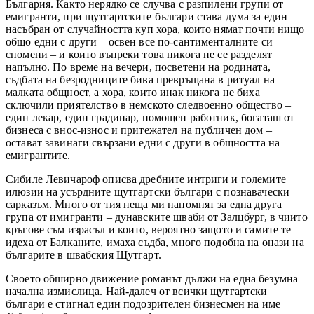
България. Както нерядко се случва с разпилени групи от
емигранти, при щутгартските българи става дума за един
насъбран от случайността куп хора, които нямат почти нищо
общо едни с други – освен все по-сантименталните си
спомени – и които въпреки това никога не се разделят
напълно. По време на вечери, посветени на родината,
съдбата на безродниците бива превръщана в ритуал на
малката общност, а хора, които инак никога не биха
сключили приятелство в немското следвоенно общество –
един лекар, един градинар, помощен работник, богаташ от
бизнеса с внос-износ и притежател на публичен дом –
остават завинаги свързани едни с други в общността на
емигрантите.
Сибиле Левичароф описва дребните интриги и големите
илюзии на усърдните щутгартски българи с познавачески
сарказъм. Много от тия неща ми напомнят за една друга
група от имигранти – дунавските шваби от Залцбург, в чиито
кръгове съм израсъл и които, вероятно защото и самите те
идеха от Балканите, имаха съдба, много подобна на онази на
българите в швабския Щутгарт.
Своето обширно движение романът дължи на една безумна
начална измислица. Най-далеч от всички щутгартски
българи е стигнал един подозрителен бизнесмен на име