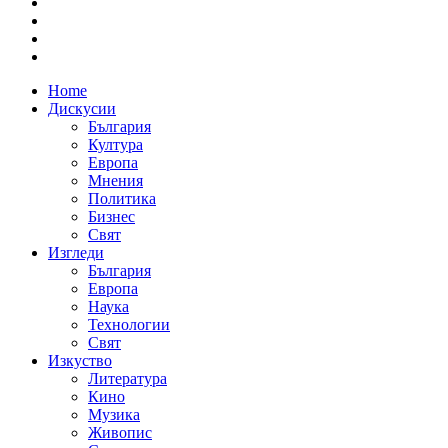
Home
Дискусии
България
Култура
Европа
Мнения
Политика
Бизнес
Свят
Изгледи
България
Европа
Наука
Технологии
Свят
Изкуство
Литература
Кино
Музика
Живопис