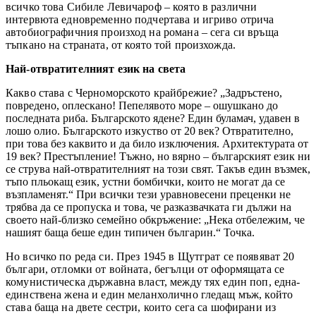
всичко това Сибиле Левичароф – която в различни
интервюта едновременно подчертава и игриво отрича
автобиографичния произход на романа – сега си връща
тъпкано на страната, от която той произхожда.
Най-отвратителният език на света
Какво става с Черноморското крайбрежие? „
Задръстено,
повредено, оплескано! Пепелявото море – ошушкано до
последната риба. Българското ядене? Един буламач, удавен в
лошо олио. Българското изкуство от 20 век? Отвратително,
при това без каквито и да било изключения. Архитектурата от
19 век? Престъпление! Тъжно, но вярно – българският език ни
се струва най-отвратителният на този свят. Такъв един възмек,
тъпо пльокащ език, устни бомбички, които не могат да се
възпламенят.“ При всички тези уравновесени преценки не
трябва да се пропуска и това, че разказвачката ги дължи на
своето най-близко семейно обкръжение: „Нека отбележим, че
нашият баща беше един типичен българин.“ Точка.
Но всичко по реда си. През 1945 в Щутграт се появяват 20
българи, отломки от войната, бегълци от оформящата се
комунистическа държавна власт, между тях един поп, една-
единствена жена и един меланхолично гледащ мъж, който
става баща на двете сестри, които сега са шофирани из