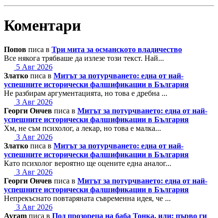
Коментари
Попов
писа в
Три мита за османското владичество
Все някога трябваше да излезе този текст. Най...
5 Авг 2026
Златко
писа в
Митът за потурчването: една от най-
успешните исторически фалшификации в България
Не разбирам аргументацията, но това е дребна ...
3 Авг 2026
Георги Ончев
писа в
Митът за потурчването: една от най-
успешните исторически фалшификации в България
Хм, не съм психолог, а лекар, но това е малка...
3 Авг 2026
Златко
писа в
Митът за потурчването: една от най-
успешните исторически фалшификации в България
Като психолог вероятно ще оцените една аналог...
3 Авг 2026
Георги Ончев
писа в
Митът за потурчването: една от най-
успешните исторически фалшификации в България
Непрекъснато повтаряната съвременна идея, че ...
3 Авг 2026
Avram
писа в
Под прозореца на баба Тонка, или: първо ги