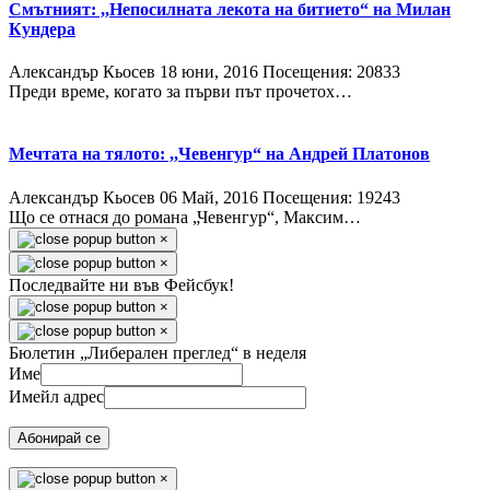
Смътният: ,,Непосилната лекота на битието“ на Милан
Кундера
Александър Кьосев
18 юни, 2016
Посещения: 20833
Преди време, когато за първи път прочетох…
Мечтата на тялото: ,,Чевенгур“ на Андрей Платонов
Александър Кьосев
06 Май, 2016
Посещения: 19243
Що се отнася до романа „Чевенгур“, Максим…
×
×
Последвайте ни във Фейсбук!
×
×
Бюлетин „Либерален преглед“ в неделя
Име
Имейл адрес
Абонирай се
×