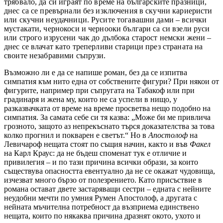
трябвало, да си играят по време на българските празници,
днес са се превърнали без изключения в скучни кариеристи
или скучни неудачници. Русите тогавашни дами – всички
мустакати, чернокоси и чернооки българи са си взели руси
или строго изрусени чак до дълбока старост немски жени –
днес се влачат като треперливи старици през страната на
своите незабравими съпрузи.
Възможно ли е да се напише роман, без да се изпитва
симпатия към нито една от собствените фигури? При някои от
фигурите, например при съпругата на Табакоф или при
градинаря и жена му, които не са успели в нищо, у
разказвачката от време на време просветва нещо подобно на
симпатия. За самата себе си тя казва: „Може би ме привлича
грозното, защото аз непрекъснато търся доказателства за това
колко прогнил и покварен е светът.“ Но в
Апостолоф
на
Левичароф нещата стоят по същия начин, както и във
Факел
на
Карл Краус: да не бъдеш споменат тук е отличие и
привилегия – и по тази причина всички образи, за които
съществува опасността евентуално да не се окажат чудовища,
изчезват много бързо от полезрението. Като присъствие в
романа остават двете застаряващи сестри – едната с нейните
неудобни мечти по умния Румен Апостолоф, а другата с
нейната мъчителна потребност да възприема единствено
нещата, които по някаква причина дразнят окото, ухото и