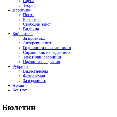
Сцена
Теория
Драскулки
Проза
Есеистика
Свободен текст
Видрица
Библиотека
За проекта...
Авторски книги
Годишници на списанието
Справочник на изданието
Тематични сборници
Научни изследвания
Рубрики
Видеогалерия
Фотоалбуми
За изданието
Архив
Контакт
Бюлетин