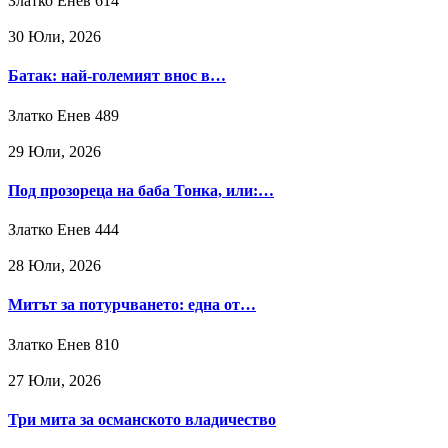
Златко Енев
614
30 Юли, 2026
Батак: най-големият внос в…
Златко Енев
489
29 Юли, 2026
Под прозореца на баба Тонка, или:…
Златко Енев
444
28 Юли, 2026
Митът за потурчването: една от…
Златко Енев
810
27 Юли, 2026
Три мита за османското владичество