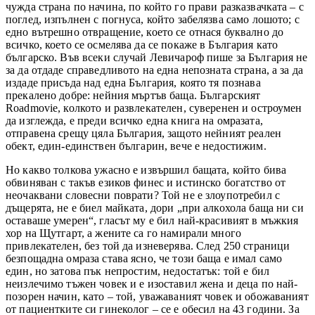
чужда страна по начина, по който го прави разказвачката – с
поглед, изпълнен с погнуса, който забелязва само лошото; с
едно вътрешно отвращение, което се отнася буквално до
всичко, което се осмелява да се покаже в България като
българско. Във всеки случай Левичароф пише за България не
за да отдаде справедливото на една непозната страна, а за да
издаде присъда над една България, която тя познава
прекалено добре: нейния мъртъв баща. Българският
Roadmovie
, колкото и развлекателен, суверенен и остроумен
да изглежда, е преди всичко една книга на омразата,
отправена срещу цяла България, защото нейният реален
обект, един-единствен българин, вече е недостижим.
Но какво толкова ужасно е извършил бащата, който бива
обвиняван с такъв езиков финес и истинско богатство от
неочаквани словесни поврати? Той не е злоупотребил с
дъщерята, не е биел майката, дори „при алкохола баща ни си
оставаше умерен“, гласът му е бил най-красивият в мъжкия
хор на Щутгарт, а жените са го намирали много
привлекателен, без той да изневерява. След 250 страници
безпощадна омраза става ясно, че този баща е имал само
един, но затова пък непростим, недостатък: той е бил
неизлечимо тъжен човек и е изоставил жена и деца по най-
позорен начин, като – той, уважаваният човек и обожаваният
от пациентките си гинеколог – се е обесил на 43 години. За