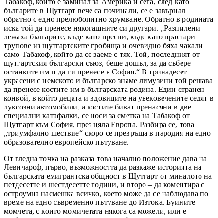
Табакоф, който е заминал за Америка и сега, след като
българите в Щутгарт вече са починали, се е завърнал
обратно с едно прелюбопитно хрумване. Обратно в родината
иска той да пренесе някогашните си другари. „Разпилени
лежаха българите, къде като пресни, къде като прастари
трупове из щутгартските гробища и очевидно бяха чакали
само Табакоф, който да се заеме с тях. Той, последният от
щутгартския български съюз, беше дошъл, за да събере
останките им и да ги пренесе в София.“ В тринадесет
украсени с немското и българско знаме лимузини той решава
да пренесе костите им в българската родина. Един странен
конвой, в който децата и вдовиците на увековечените седят в
луксозни автомобили, а костите биват пренасяни в две
специални катафалки, се носи за сметка на Табакоф от
Щутгарт към София, през цяла Европа. Разбира се, това
„триумфално шествие“ скоро се превръща в пародия на едно
образователно европейско пътуване.
От гледна точка на разказа това начално положение дава на
Левичароф, първо, възможността да разкаже историята на
българската емигрантска общност в Щутгарт от миналото на
петдесетте и шестдесетте години, и второ – да коментира с
остроумна насмешка всичко, което може да се наблюдава по
време на едно съвременно пътуване до Изтока. Буйните
момчета, с които момичетата някога са можели, или е