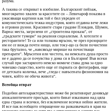
разума.
А такива се откриват в изобилие. Българският пейзаж,
многократно хвален за красотите си – Левичароф показва в
ужасяващи картини как той е бил увреден от
комунистическата тежка индустрия, която отдавна вече лежи
в отровни руини. Красивите стари градове Пловдив, Шумен,
Варна: места, загрозени от „строителна проказа“, от
„градските тумори“ на реалния социализъм. А хотелите и
ресторантите! Те са или толкова мръсни, че през прозорците
им не се вижда почти нищо, или току-що са били почистени
така брутално, че „навсякъде мирише на почистващи
препарати“. Мръсотия или чистота, на немската душа просто
не е дадено да се почувства у дома си в България! Във всеки
случай при застарялото немско момиче става дума за едно
човешко същество, което още от първата си фотография, още
от детската количка, вече „гледа с навъсената физиономия на
човек, който не обича живота“.
Всеобща отврат
Подобни автохарактеристики може би релативират донякъде
апокалиптичните присъди, които биват изказвани над цяла
една страна и всички, без изключение всички нейни жители.
И все пак всеобщото отвращение на разказвачката в края на
краищата започва да изпълва с отвращение и самите вас.