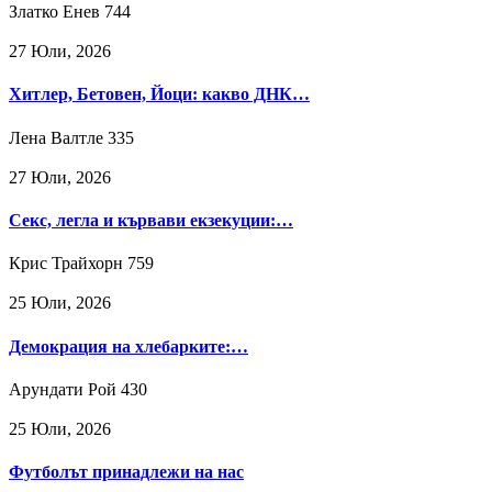
Златко Енев
744
27 Юли, 2026
Хитлер, Бетовен, Йоци: какво ДНК…
Лена Валтле
335
27 Юли, 2026
Секс, легла и кървави екзекуции:…
Крис Трайхорн
759
25 Юли, 2026
Демокрация на хлебарките:…
Арундати Рой
430
25 Юли, 2026
Футболът принадлежи на нас