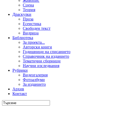
Живопис
Сцена
Теория
Драскулки
Проза
Есеистика
Свободен текст
Видрица
Библиотека
За проекта...
Авторски книги
Годишници на списанието
Справочник на изданието
Тематични сборници
Научни изследвания
Рубрики
Видеогалерия
Фотоалбуми
За изданието
Архив
Контакт