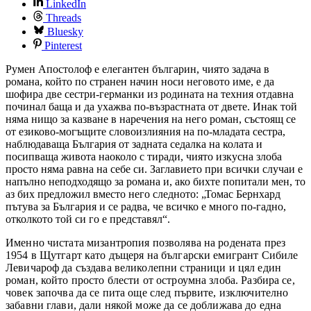
LinkedIn
Threads
Bluesky
Pinterest
Румен Апостолоф е елегантен българин, чиято задача в
романа, който по странен начин носи неговото име, е да
шофира две сестри-германки из родината на техния отдавна
починал баща и да ухажва по-възрастната от двете. Инак той
няма нищо за казване в наречения на него роман, състоящ се
от езиково-могъщите словоизлияния на по-младата сестра,
наблюдаваща България от задната седалка на колата и
посипваща живота наоколо с тиради, чиято изкусна злоба
просто няма равна на себе си. Заглавието при всички случаи е
напълно неподходящо за романа и, ако бихте попитали мен, то
аз бих предложил вместо него следното: „Томас Бернхард
пътува за България и се радва, че всичко е много по-гадно,
отколкото той си го е представял“.
Именно чистата мизантропия позволява на родената през
1954 в Щутгарт като дъщеря на български емигрант Сибиле
Левичароф да създава великолепни страници и цял един
роман, който просто блести от остроумна злоба. Разбира се,
човек започва да се пита още след първите, изключително
забавни глави, дали някой може да се доближава до една