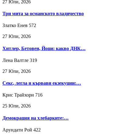
27 Юли, 2026
Три мита за османското владичество
Златко Енев
572
27 Юли, 2026
Хитлер, Бетовен, Йоци: какво ДНК…
Лена Валтле
319
27 Юли, 2026
Секс, легла и кървави екзекуции:…
Крис Трайхорн
716
25 Юли, 2026
Демокрация на хлебарките:…
Арундати Рой
422