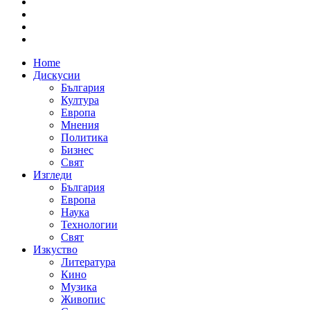
Home
Дискусии
България
Култура
Европа
Мнения
Политика
Бизнес
Свят
Изгледи
България
Европа
Наука
Технологии
Свят
Изкуство
Литература
Кино
Музика
Живопис