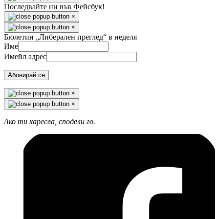
Последвайте ни във Фейсбук!
×
×
Бюлетин „Либерален преглед“ в неделя
Име
Имейл адрес
Абонирай се
×
×
Ако ти харесва, сподели го.