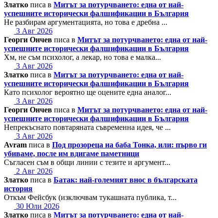
Златко
писа в
Митът за потурчването: една от най-
успешните исторически фалшификации в България
Не разбирам аргументацията, но това е дребна ...
3 Авг 2026
Георги Ончев
писа в
Митът за потурчването: една от най-
успешните исторически фалшификации в България
Хм, не съм психолог, а лекар, но това е малка...
3 Авг 2026
Златко
писа в
Митът за потурчването: една от най-
успешните исторически фалшификации в България
Като психолог вероятно ще оцените една аналог...
3 Авг 2026
Георги Ончев
писа в
Митът за потурчването: една от най-
успешните исторически фалшификации в България
Непрекъснато повтаряната съвременна идея, че ...
3 Авг 2026
Avram
писа в
Под прозореца на баба Тонка, или: първо ги
убиваме, после им вдигаме паметници
Съгласен съм в общи линии с тезите и аргумент...
2 Авг 2026
Златко
писа в
Батак: най-големият внос в българската
история
Откъм Фейсбук (изключвам тукашната публика, т...
30 Юли 2026
Златко
писа в
Митът за потурчването: една от най-