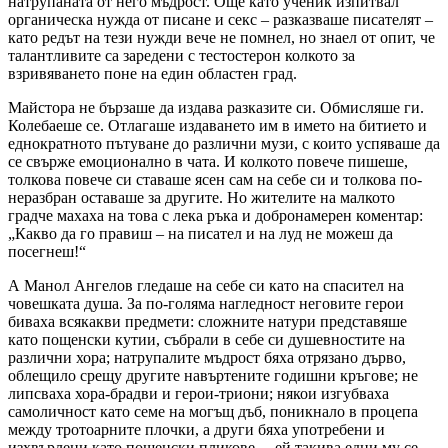
натрупаната от него мъдрост. Още като ученик изпитвал
органическа нужда от писане и секс – разказваше писателят –
като редът на тези нужди вече не помнел, но знаел от опит, че
талантливите са заредени с тестостерон колкото за
взривяването поне на един областен град.
Майстора не бързаше да издава разказите си. Обмисляше ги.
Колебаеше се. Отлагаше издаването им в името на битието и
еднократното пътуване до различни музи, с които успяваше да
се свърже емоционално в чата. И колкото повече пишеше,
толкова повече си ставаше ясен сам на себе си и толкова по-
неразбран оставаше за другите. Но жителите на малкото
градче махаха на това с лека ръка и добронамерен коментар:
„Какво да го правиш – на писател и на луд не можеш да
посегнеш!“
А Манол Ангелов гледаше на себе си като на спасител на
човешката душа. За по-голяма нагледност неговите герои
биваха всякакви предмети: сложните натури представяше
като пощенски кутии, събрали в себе си душевностите на
различни хора; натрупалите мъдрост бяха отрязано дърво,
облещило срещу другите навъртените годишни кръгове; не
липсваха хора-брадви и герои-триони; някои изгубваха
самоличност като семе на могъщ дъб, поникнало в процепа
между тротоарните плочки, а други бяха употребени и
изхвърлени като пощенски пликове… ей такива едни му се