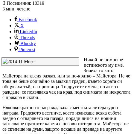
Посещения: 10319
3 мин. четене
Facebook
X
LinkedIn
Threads
Bluesky
Pinterest
Никой не помнеше
истинското му име.
Знаеха го като
Майстора на късия разказ, или за по-кратко – Майстора. Не че
това не беше обичайно за малкия градец, където хората си
общуваха тъй, на прозвища. То другите имена, по акт за
раждане, се появяваха чак на края, под снимката на некролога
с прякора в скоби.
Няколкократно го награждаваха с местната литературна
награда. Градското вестниче, което излизаше всяка събота
заедно с отварянето на пазара, поради липса на новини
запълваше празните карета с негови интервюта. Майстора не
се скъпеше на думи, защото искаше да предаде на другите