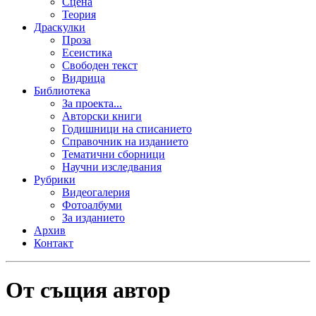
Сцена
Теория
Драскулки
Проза
Есеистика
Свободен текст
Видрица
Библиотека
За проекта...
Авторски книги
Годишници на списанието
Справочник на изданието
Тематични сборници
Научни изследвания
Рубрики
Видеогалерия
Фотоалбуми
За изданието
Архив
Контакт
От същия автор