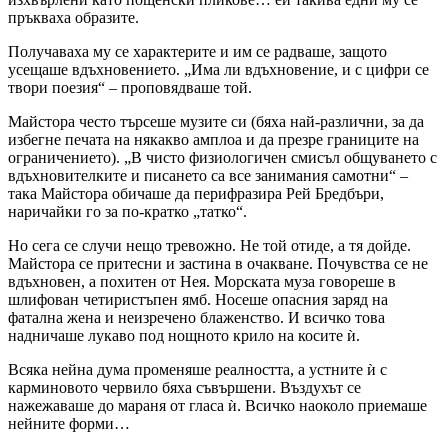
пръкваха образите.
Получаваха му се характерите и им се радваше, защото
усещаше вдъхновението. „Има ли вдъхновение, и с цифри се
твори поезия“ – проповядваше той.
Майстора често търсеше музите си (бяха най-различни, за да
избегне печата на някакво амплоа и да презре границите на
ограничението). „В чисто физиологичен смисъл общуването с
вдъхновителките и писането са все занимания самотни“ –
така Майстора обичаше да перифразира Рей Бредбъри,
наричайки го за по-кратко „татко“.
Но сега се случи нещо тревожно. Не той отиде, а тя дойде.
Майстора се притесни и застина в очакване. Почувства се не
вдъхновен, а похитен от Нея. Морската муза говореше в
шлифован четиристъпен ямб. Носеше опасния заряд на
фатална жена и неизречено блаженство. И всичко това
надничаше лукаво под нощното крило на косите ѝ.
Всяка нейна дума променяше реалността, а устните ѝ с
карминовото червило бяха съвършени. Въздухът се
нажежаваше до мараня от гласа ѝ. Всичко наоколо приемаше
нейните форми…