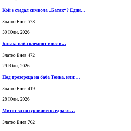
Кой е създал символа „Батак“? Един…
Златко Енев
578
30 Юли, 2026
Батак: най-големият внос в…
Златко Енев
472
29 Юли, 2026
Под прозореца на баба Тонка, или:…
Златко Енев
419
28 Юли, 2026
Митът за потурчването: една от…
Златко Енев
762