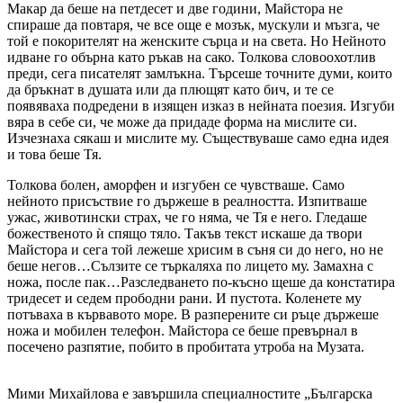
Макар да беше на петдесет и две години, Майстора не
спираше да повтаря, че все още е мозък, мускули и мъзга, че
той е покорителят на женските сърца и на света. Но Нейното
идване го обърна като ръкав на сако. Толкова словоохотлив
преди, сега писателят замлъкна. Търсеше точните думи, които
да бръкнат в душата или да плющят като бич, и те се
появяваха подредени в изящен изказ в нейната поезия. Изгуби
вяра в себе си, че може да придаде форма на мислите си.
Изчезнаха сякаш и мислите му. Съществуваше само една идея
и това беше Тя.
Толкова болен, аморфен и изгубен се чувстваше. Само
нейното присъствие го държеше в реалността. Изпитваше
ужас, животински страх, че го няма, че Тя е него. Гледаше
божественото ѝ спящо тяло. Такъв текст искаше да твори
Майстора и сега той лежеше хрисим в съня си до него, но не
беше негов…Сълзите се търкаляха по лицето му. Замахна с
ножа, после пак…Разследването по-късно щеше да констатира
тридесет и седем прободни рани. И пустота. Коленете му
потъваха в кървавото море. В разперените си ръце държеше
ножа и мобилен телефон. Майстора се беше превърнал в
посечено разпятие, побито в пробитата утроба на Музата.
Мими Михайлова е завършила специалностите „Българска