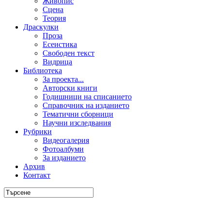
Живопис
Сцена
Теория
Драскулки
Проза
Есеистика
Свободен текст
Видрица
Библиотека
За проекта...
Авторски книги
Годишници на списанието
Справочник на изданието
Тематични сборници
Научни изследвания
Рубрики
Видеогалерия
Фотоалбуми
За изданието
Архив
Контакт