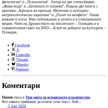
филология“ и „Психология“. Автор на две стихосбирки:
„Жива вода“ и „Целуната от изгрева“. Издала две книги с
критика: „Кризата на прехода. Митични и културно-
антропологически наративи“ и „Пътят на неофита“. Пише
разкази и есета. Има публикации в печата и в електронните
медии. Член на Дружеството на писателите – Пловдив и в
управителния съвет на НПО – Клуб на дейците на културата –
Пловдив.
Facebook
X
LinkedIn
Threads
Bluesky
Pinterest
Коментари
Попов
писа в
Три мита за османското владичество
Все някога трябваше да излезе този текст. Най...
5 Авг 2026