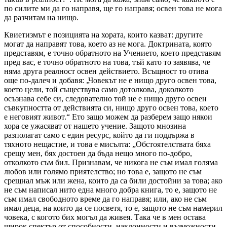
по силите ми да го направя, ще го направя; освен това не мога
да разчитам на нищо.
Квиетизмът е позицията на хората, които казват: другите
могат да направят това, което аз не мога. Доктрината, която
представям, е точно обратното на Учението, което представям
пред вас, е точно обратното на това, тъй като то заявява, че
няма друга реалност освен действието. Всъщност то отива
още по-далеч и добавя: „Човекът не е нищо друго освен това,
което цели, той съществува само дотолкова, доколкото
осъзнава себе си, следователно той не е нищо друго освен
съвкупността от действията си, нищо друго освен това, което
е неговият живот.“ Ето защо можем да разберем защо някои
хора се ужасяват от нашето учение. Защото мнозина
разполагат само с един ресурс, който да ги поддържа в
тяхното нещастие, и това е мисълта: „Обстоятелствата бяха
срещу мен, бях достоен да бъда нещо много по-добро,
отколкото съм бил. Признавам, че никога не съм имал голяма
любов или голямо приятелство; но това е, защото не съм
срещнал мъж или жена, които да са били достойни за това; ако
не съм написал нито една много добра книга, то е, защото не
съм имал свободното време да го направя; или, ако не съм
имал деца, на които да се посветя, то е, защото не съм намерил
човека, с когото бих могъл да живея. Така че в мен остава
широк спектър от способности, наклонности и възможности,