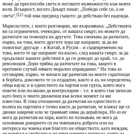
може да приспособи света и неговите възможности към моята
воля. Всъщност, когато Декарт пише: „Победи себе си, а не
[11]
света“,
той има предвид същото: да действаш без надежда.
Марксистите, с които разговарях, ми възразяваха: „Действията
ви са ограничени, очевидно, от вашата смърт; но можете да
разчитате на помощта на другите. Това означава да разчитате,
първо, на това, което другите хора ще направят, за да ви
помогнат другаде – в Китай, в Русия – и същевременно на
това, което те ще направят по-късно, след вашата смърт, за да
продължат вашите действия и да ги доведат до край, т.е. до
революция. Дори трябва да разчитате на това, защото в
противен случай нямате морално оправдание.“ На това аз
отговарям, първо, че винаги ще разчитам на моите съратници
в борбата, доколкото те са отдадени, както и аз, на определена,
обща кауза; и в единството на партия или група, която мога
повече или по-малко да контролирам – т.е. в която съм записан
като боец и чиито движения във всеки момент са ми
известни. В това отношение да разчитам на единството и
волята на партията е точно както да разчитам, че влакът ще се
движи навреме или че трамваят няма да дерайлира. Но аз не
мога да разчитам на хора, които не познавам, не мога да
основавам доверието си на човешката доброта или на
интереса на човека към благото на обществото, като виждам,
че човекът е свободен и че няма човешка природа, която да