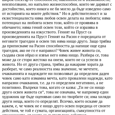
неизползвани, но напълно жизнеспособни, които ме даряват с
достойнство, което никога не би могло да бъде изведено само
от историята на моите действия.“ Но в действителност и за
екзистенциалиста няма любов освен делата на любовта; няма
потенциал на любовта освен този, който се проявява в
обичането; няма гений освен този, който се изразява в
произведенията на изкуството. Геният на Пруст са
произведенията на Пруст Геният на Расин е поредицата от
неговите трагедии и освен тях няма нищо друго. Защо трябва
да приписваме на Расин способността да напише още една
трагедия, ако не го е направил? Човек живее живота си,
създава своя образ и извън него няма нищо. Разбира се, това
може да се стори жестоко на онези, които не са успели в
живота. Но от друга страна, трябва да накараме хората да
разберат, че само реалността има значение, че мечтите,
очакванията и надеждите ни позволяват да определим даден
човек само като измамна мечта, като провалени надежди, като
напразни очаквания, т.е. да го определим негативно, а не
позитивно. Въпреки това, когато се казва: „Ти не си нищо
друго освен живота си“, това не означава, че например един
художник ще бъде оценяван само по творбите си; има хиляди
други неща, които го определят. Всичко, което искаме да
кажем, е, че човек не е нищо друго освен поредица от своите
действия, че той е сумата, организацията, съвкупността от