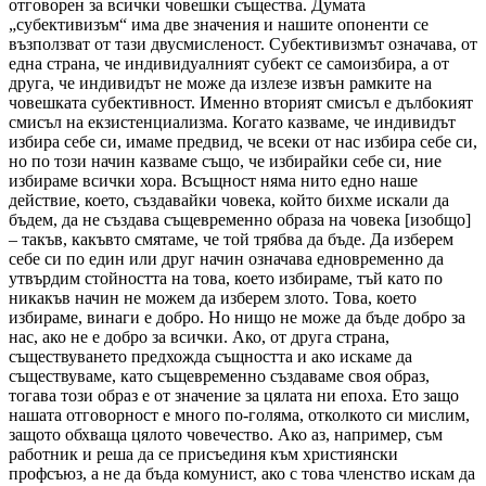
отговорен за всички човешки същества. Думата
„субективизъм“ има две значения и нашите опоненти се
възползват от тази двусмисленост. Субективизмът означава, от
една страна, че индивидуалният субект се самоизбира, а от
друга, че индивидът не може да излезе извън рамките на
човешката субективност. Именно вторият смисъл е дълбокият
смисъл на екзистенциализма. Когато казваме, че индивидът
избира себе си, имаме предвид, че всеки от нас избира себе си,
но по този начин казваме също, че избирайки себе си, ние
избираме всички хора. Всъщност няма нито едно наше
действие, което, създавайки човека, който бихме искали да
бъдем, да не създава същевременно образа на човека [изобщо]
– такъв, какъвто смятаме, че той трябва да бъде. Да изберем
себе си по един или друг начин означава едновременно да
утвърдим стойността на това, което избираме, тъй като по
никакъв начин не можем да изберем злото. Това, което
избираме, винаги е добро. Но нищо не може да бъде добро за
нас, ако не е добро за всички. Ако, от друга страна,
съществуването предхожда същността и ако искаме да
съществуваме, като същевременно създаваме своя образ,
тогава този образ е от значение за цялата ни епоха. Ето защо
нашата отговорност е много по-голяма, отколкото си мислим,
защото обхваща цялото човечество. Ако аз, например, съм
работник и реша да се присъединя към християнски
профсъюз, а не да бъда комунист, ако с това членство искам да