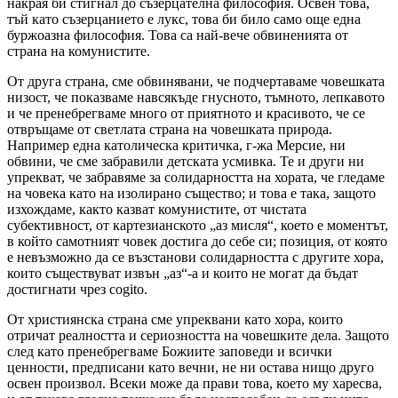
накрая би стигнал до съзерцателна философия. Освен това,
тъй като съзерцанието е лукс, това би било само още една
буржоазна философия. Това са най-вече обвиненията от
страна на комунистите.
От друга страна, сме обвинявани, че подчертаваме човешката
низост, че показваме навсякъде гнусното, тъмното, лепкавото
и че пренебрегваме много от приятното и красивото, че се
отвръщаме от светлата страна на човешката природа.
Например една католическа критичка, г-жа Мерсие, ни
обвини, че сме забравили детската усмивка. Те и други ни
упрекват, че забравяме за солидарността на хората, че гледаме
на човека като на изолирано същество; и това е така, защото
изхождаме, както казват комунистите, от чистата
субективност, от картезианското „аз мисля“, което е моментът,
в който самотният човек достига до себе си; позиция, от която
е невъзможно да се възстанови солидарността с другите хора,
които съществуват извън „аз“-а и които не могат да бъдат
достигнати чрез cogito.
От християнска страна сме упреквани като хора, които
отричат реалността и сериозността на човешките дела. Защото
след като пренебрегваме Божиите заповеди и всички
ценности, предписани като вечни, не ни остава нищо друго
освен произвол. Всеки може да прави това, което му харесва,