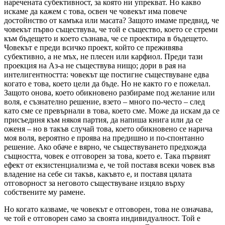
наречената субективност, за която ни упрекват. Но какво
искаме да кажем с това, освен че човекът има повече
достойнство от камъка или масата? Защото имаме предвид, че
човекът първо съществува, че той е същество, което се стреми
към бъдещето и което съзнава, че се проектира в бъдещето.
Човекът е преди всичко проект, който се преживява
субективно, а не мъх, не плесен или карфиол. Преди тази
проекция на Аз-а не съществува нищо; дори в рая на
интелигентността: човекът ще постигне съществуване едва
когато е това, което цели да бъде. Но не както го е пожелал.
Защото онова, което обикновено разбираме под желание или
воля, е съзнателно решение, взето – много по-често – след
като сме се превърнали в това, което сме. Може да искам да се
присъединя към някоя партия, да напиша книга или да се
оженя – но в такъв случай това, което обикновено се нарича
моя воля, вероятно е проява на предишно и по-спонтанно
решение. Ако обаче е вярно, че съществуването предхожда
същността, човек е отговорен за това, което е. Така първият
ефект от екзистенциализма е, че той поставя всеки човек във
владение на себе си такъв, какъвто е, и поставя цялата
отговорност за неговото съществуване изцяло върху
собствените му рамене.
Но когато казваме, че човекът е отговорен, това не означава,
че той е отговорен само за своята индивидуалност. Той е