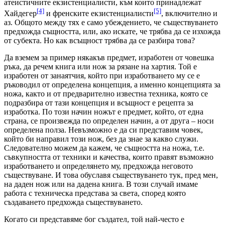
атеистичните екзистенциалисти, към които принадлежат
[4]
[5]
Хайдегер
и френските екзистенциалисти
, включително и
аз. Общото между тях е само убеждението, че съществуването
предхожда същността, или, ако искате, че трябва да се изхожда
от субекта. Но как всъщност трябва да се разбира това?
Да вземем за пример някакъв предмет, изработен от човешка
ръка, да речем книга или нож за рязане на хартия. Той е
изработен от занаятчия, който при изработването му се е
ръководил от определена концепция, а именно концепцията за
ножа, както и от предварително известна техника, която се
подразбира от тази концепция и всъщност е рецепта за
изработка. По този начин ножът е предмет, който, от една
страна, се произвежда по определен начин, а от друга – носи
определена полза. Невъзможно е да си представим човек,
който би направил този нож, без да знае за какво служи.
Следователно можем да кажем, че същността на ножа, т.е.
съвкупността от техники и качества, които правят възможно
изработването и определянето му, предхожда неговото
съществуване. И това обуславя съществуването тук, пред мен,
на даден нож или на дадена книга. В този случай имаме
работа с техническа представа за света, според която
създаването предхожда съществуването.
Когато си представяме бог създател, той най-често е