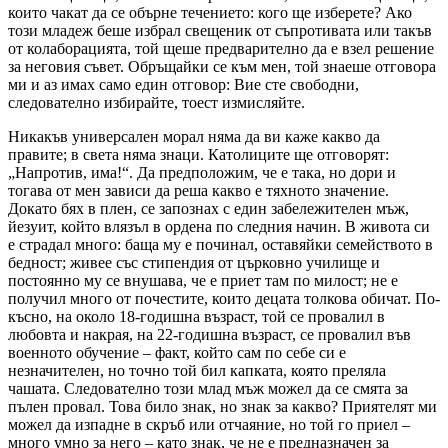
които чакат да се обърне течението: кого ще изберете? Ако
този младеж беше избрал свещеник от съпротивата или такъв
от колаборацията, той щеше предварително да е взел решение
за неговия съвет. Обръщайки се към мен, той знаеше отговора
ми и аз имах само един отговор: Вие сте свободни,
следователно избирайте, тоест измисляйте.
Никакъв универсален морал няма да ви каже какво да
правите; в света няма знаци. Католиците ще отговорят:
„Напротив, има!“. Да предположим, че е така, но дори и
тогава от мен зависи да реша какво е тяхното значение.
Докато бях в плен, се запознах с един забележителен мъж,
йезуит, който влязъл в ордена по следния начин. В живота си
е страдал много: баща му е починал, оставяйки семейството в
бедност; живее със стипендия от църковно училище и
постоянно му се внушава, че е приет там по милост; не е
получил много от почестите, които децата толкова обичат. По-
късно, на около 18-годишна възраст, той се провалил в
любовта и накрая, на 22-годишна възраст, се провалил във
военното обучение – факт, който сам по себе си е
незначителен, но точно той бил капката, която преляла
чашата. Следователно този млад мъж можел да се смята за
пълен провал. Това било знак, но знак за какво? Приятелят ми
можел да изпадне в скръб или отчаяние, но той го приел –
много умно за него – като знак, че не е предназначен за