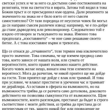
светски успех и че за него са достъпни само постиженията на
религията, тези на светостта и вярата. Затова той видял в това
Божия пръст и се присъединил към ордена. Дали решението за
значението на знака не е било взето от него съвсем
самостоятелно? От тази поредица от неуспехи човек би могъл
да си направи съвсем различен извод: например, че е по-добре
да стане дърводелец или революционер. Следователно той е
изцяло отговорен за тълкуването на знака. Именно това
предполага „изоставянето“ – че ние сами решаваме своето
битие. А с това изоставяне върви и тревогата.
Що се отнася до „отчаянието“, този термин има изключително
просто значение. Това означава, че ще вземем предвид само
това, което зависи от нашата воля, или сумата от
вероятностите, които правят възможно нашето действие.
Когато човек желае нещо, винаги има тези елементи на
вероятност. Мога да разчитам, че някой приятел ще ми дойде
на гости. Този приятел ще дойде с влак или трамвай. И това
при условие, че влакът пристигне в уречения час и трамваят
не дерайлира. Аз оставам в сферата на възможното, но на
възможността трябва да се разчита само дотолкова, доколкото
действието ни позволява съвкупността от възможности. Щом
възможностите, които разглеждам, престанат да бъдат в строго
съответствие с моите действия, аз трябва да престана да се
интересувам от тях, защото никой бог или провидение не