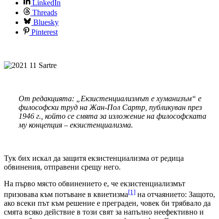
LinkedIn
Threads
Bluesky
Pinterest
От редакцията: „Екзистенциализмът е хуманизъм“ е
философски труд на Жан-Пол Сартр, публикуван през
1946 г., който се смята за изложение на философската
му концепция – екзистенциализма.
Тук бих искал да защитя екзистенциализма от редица
обвинения, отправени срещу него.
На първо място обвинението е, че екзистенциализмът
[1]
призовава към потъване в квиетизма
на отчаянието: Защото,
ако всеки път към решение е преграден, човек би трябвало да
смята всяко действие в този свят за напълно неефективно и