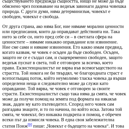
съществуването предхожда същността, нищо не може да бъде
обяснено чрез позоваване на веднъж завинаги дадена човешка
природа. С други думи, няма детерминизъм, човекът е
свободен, човекът е свобода.
От друга страна, ако няма Бог, ние нямаме морални ценности
или предписания, които да оправдават действията ни. Така
нито за себе си, нито пред себе си – в светлата сфера на
ценностите – нямаме никакво оправдание или извинение.
Ние сме сами и нямаме извинения. Ето какво имам предвид,
когато казвам, че човек е осъден да бъде свободен. Осъден,
защото не се е създал сам, и същевременно свободен, защото
веднъж пуснат в света, той е отговорен за всичко, което
прави. Екзистенциалистът не вярва във всемогъществото на
страстта. Той никога не би твърдял, че благородната страст е
всепоглъщащ поток, който неумолимо тласка човека да върши
определени неща и следователно може да служи като
оправдание. Той вярва, че човек е отговорен за своите
страсти. Екзистенциалистът също така няма да смята, че човек
може да получи помощ на земята под формата на някакъв
знак, даден му като пътеводител. Според него човек сам
разгадава знаците, и то по начина, по който иска. Затова той
смята, че човекът, без никаква подкрепа и помощ, е обречен
всеки път да измисля човека. В една своя забележителна
[9]
статия Понж
пише: „Човекът е бъдещето на човека“. И това