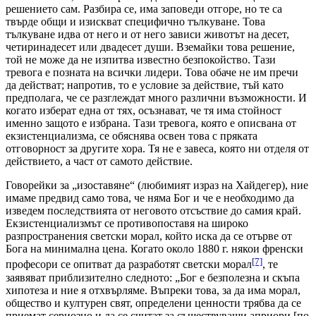
решението сам. Разбира се, има заповеди отгоре, но те са
твърде общи и изискват специфично тълкуване. Това
тълкуване идва от него и от него зависи животът на десет,
четиринадесет или двадесет души. Вземайки това решение,
той не може да не изпитва известно безпокойство. Тази
тревога е позната на всички лидери. Това обаче не им пречи
да действат; напротив, то е условие за действие, тъй като
предполага, че се разглеждат много различни възможности. И
когато изберат една от тях, осъзнават, че тя има стойност
именно защото е избрана. Тази тревога, която е описвана от
екзистенциализма, се обяснява освен това с пряката
отговорност за другите хора. Тя не е завеса, която ни отделя от
действието, а част от самото действие.
Говорейки за „изоставяне“ (любимият израз на Хайдегер), ние
имаме предвид само това, че няма Бог и че е необходимо да
изведем последствията от неговото отсъствие до самия край.
Екзистенциализмът се противопоставя на широко
разпространения светски морал, който иска да се отърве от
Бога на минимална цена. Когато около 1880 г. някои френски
[7]
професори се опитват да разработят светски морал
, те
заявяват приблизително следното: „Бог е безполезна и скъпа
хипотеза и ние я отхвърляме. Въпреки това, за да има морал,
общество и културен свят, определени ценности трябва да се
приемат сериозно и да се считат за съществуващи априори [по