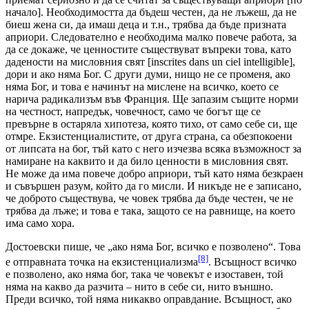
начало]. Необходимостта да бъдеш честен, да не лъжеш, да не
биеш жена си, да имаш деца и т.н., трябва да бъде призната
априори. Следователно е необходима малко повече работа, за
да се докаже, че ценностите съществуват въпреки това, като
дадености на мисловния свят [inscrites dans un ciel intelligible],
дори и ако няма Бог. С други думи, нищо не се променя, ако
няма Бог, и това е начинът на мислене на всичко, което се
нарича радикализъм във Франция. Ще запазим същите норми
на честност, напредък, човечност, само че богът ще се
превърне в остаряла хипотеза, която тихо, от само себе си, ще
отмре. Екзистенциалистите, от друга страна, са обезпокоени
от липсата на бог, тъй като с него изчезва всяка възможност за
намиране на каквито и да било ценности в мисловния свят.
Не може да има повече добро априори, тъй като няма безкраен
и съвършен разум, който да го мисли. И никъде не е записано,
че доброто съществува, че човек трябва да бъде честен, че не
трябва да лъже; и това е така, защото се на равнище, на което
има само хора.
Достоевски пише, че „ако няма Бог, всичко е позволено“. Това
[8]
е отправната точка на екзистенциализма
. Всъщност всичко
е позволено, ако няма бог, така че човекът е изоставен, той
няма на какво да разчита – нито в себе си, нито външно.
Преди всичко, той няма никакво оправдание. Всъщност, ако