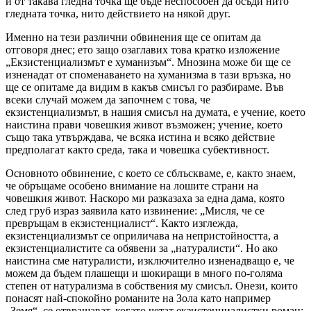
и от такава гледна точка ще бъде неспособен да осъди нито
гледната точка, нито действието на някой друг.
Именно на тези различни обвинения ще се опитам да
отговоря днес; ето защо озаглавих това кратко изложение
„Екзистенциализмът е хуманизъм“. Мнозина може би ще се
изненадат от споменаването на хуманизма в тази връзка, но
ще се опитаме да видим в какъв смисъл го разбираме. Във
всеки случай можем да започнем с това, че
екзистенциализмът, в нашия смисъл на думата, е учение, което
наистина прави човешкия живот възможен; учение, което
също така утвърждава, че всяка истина и всяко действие
предполагат както среда, така и човешка субективност.
Основното обвинение, с което се сблъскваме, е, както знаем,
че обръщаме особено внимание на лошите страни на
човешкия живот. Наскоро ми разказаха за една дама, която
след груб израз заявила като извинение: „Мисля, че се
превръщам в екзистенциалист“. Както изглежда,
екзистенциализмът се оприличава на непристойността, а
екзистенциалистите са обявени за „натуралисти“. Но ако
наистина сме натуралисти, изключително изненадващо е, че
можем да бъдем плашещи и шокиращи в много по-голяма
степен от натурализма в собствения му смисъл. Онези, които
понасят най-спокойно романите на Зола като например
„Земя“, се отвращават, когато четат екзистенциалистки роман;