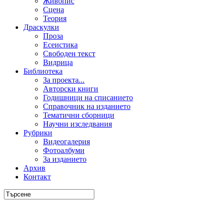
Живопис
Сцена
Теория
Драскулки
Проза
Есеистика
Свободен текст
Видрица
Библиотека
За проекта...
Авторски книги
Годишници на списанието
Справочник на изданието
Тематични сборници
Научни изследвания
Рубрики
Видеогалерия
Фотоалбуми
За изданието
Архив
Контакт