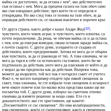
майка си достатъчно, за да остана с нея“, ако действително
съм останал с нея. Мога да преценя силата на тази обич само
ако съм извършил действие, чрез което тя се определя и
утвърждава. Но ако след това се позова на тази обич, за да
оправдая действието си, се оказвам въвлечен в порочен кръг.
[10]
От друга страна, както добре е казал Андре Жид
,
чувството, което човек играе, и чувството, което изпитва, са
почти неразличими. Да реша, че обичам майка си и да остана
с нея, или да изиграя комедия, сякаш оставам заради майка си,
е почти същото. С други думи, усещането се създава от
действията, които предприемаме. Затова не мога да се обърна
към чувствата, за да се ръководя от тях. А това означава, че не
мога да търся в себе си истинското състояние, което би ме
подтикнало да действам, нито мога да изисквам от който и да
е морал да ми предписва как да действам. Въпреки това,
можете да възразите, той все пак е потърсил съвет от учител.
Факт е, че когато например отидете при някой свещеник за
съвет, това означава, че сте избрали този свещеник и всъщност
вече имате повече или по-малко ясна представа какво ще ви
посъветва той. С други думи, изборът на съветник отново
означава да вземете решение за нещо сами. Ето го и
доказателството: ако сте християнин, ще кажете:
„Посъветвайте се със свещеник“. Но има колаборационисти,
има свещеници, които се съпротивляват, както и свещеници,