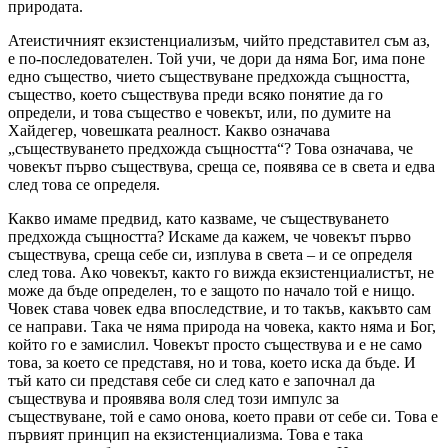
природата.
Атеистичният екзистенциализъм, чийто представител съм аз,
е по-последователен. Той учи, че дори да няма Бог, има поне
едно същество, чието съществуване предхожда същността,
същество, което съществува преди всяко понятие да го
определи, и това същество е човекът, или, по думите на
Хайдегер, човешката реалност. Какво означава
„съществуването предхожда същността“? Това означава, че
човекът първо съществува, среща се, появява се в света и едва
след това се определя.
Какво имаме предвид, като казваме, че съществуването
предхожда същността? Искаме да кажем, че човекът първо
съществува, среща себе си, изплува в света – и се определя
след това. Ако човекът, както го вижда екзистенциалистът, не
може да бъде определен, то е защото по начало той е нищо.
Човек става човек едва впоследствие, и то такъв, какъвто сам
се направи. Така че няма природа на човека, както няма и Бог,
който го е замислил. Човекът просто съществува и е не само
това, за което се представя, но и това, което иска да бъде. И
тъй като си представя себе си след като е започнал да
съществува и проявява воля след този импулс за
съществуване, той е само онова, което прави от себе си. Това е
първият принцип на екзистенциализма. Това е така