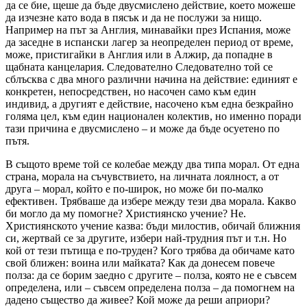
да се бие, щеше да бъде двусмислено действие, което можеше
да изчезне като вода в пясък и да не послужи за нищо.
Например на път за Англия, минавайки през Испания, може
да заседне в испански лагер за неопределен период от време,
може, пристигайки в Англия или в Алжир, да попадне в
щабната канцелария. Следователно Следователно той се
сблъсква с два много различни начина на действие: единият е
конкретен, непосредствен, но насочен само към един
индивид, а другият е действие, насочено към една безкрайно
голяма цел, към един национален колектив, но именно поради
тази причина е двусмислено – и може да бъде осуетено по
пътя.
В същото време той се колебае между два типа морал. От една
страна, морала на съчувствието, на личната лоялност, а от
друга – морал, който е по-широк, но може би по-малко
ефективен. Трябваше да избере между тези два морала. Какво
би могло да му помогне? Християнско учение? Не.
Християнското учение казва: бъди милостив, обичай ближния
си, жертвай се за другите, избери най-трудния път и т.н. Но
кой от тези пътища е по-труден? Кого трябва да обичаме като
свой ближен: воина или майката? Как да донесем повече
полза: да се борим заедно с другите – полза, която не е съвсем
определена, или – съвсем определена полза – да помогнем на
дадено същество да живее? Кой може да реши априори?