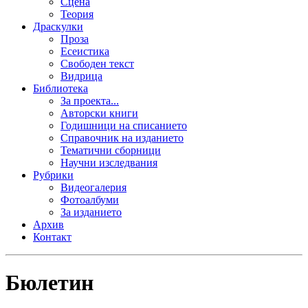
Сцена
Теория
Драскулки
Проза
Есеистика
Свободен текст
Видрица
Библиотека
За проекта...
Авторски книги
Годишници на списанието
Справочник на изданието
Тематични сборници
Научни изследвания
Рубрики
Видеогалерия
Фотоалбуми
За изданието
Архив
Контакт
Бюлетин