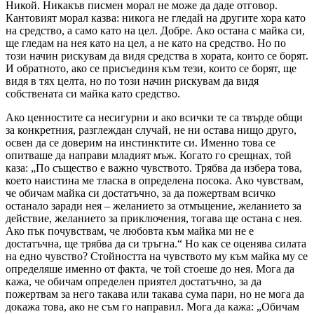
Никой. Никакъв писмен морал не може да даде отговор.
Кантовият морал казва: никога не гледай на другите хора като
на средство, а само като на цел. Добре. Ако остана с майка си,
ще гледам на нея като на цел, а не като на средство. Но по
този начин рискувам да видя средства в хората, които се борят.
И обратното, ако се присъединя към тези, които се борят, ще
видя в тях целта, но по този начин рискувам да видя
собствената си майка като средство.
Ако ценностите са несигурни и ако всички те са твърде общи
за конкретния, разглеждан случай, не ни остава нищо друго,
освен да се доверим на инстинктите си. Именно това се
опитваше да направи младият мъж. Когато го срещнах, той
каза: „По същество е важно чувството. Трябва да избера това,
което наистина ме тласка в определена посока. Ако чувствам,
че обичам майка си достатъчно, за да пожертвам всичко
останало заради нея – желанието за отмъщение, желанието за
действие, желанието за приключения, тогава ще остана с нея.
Ако пък почувствам, че любовта към майка ми не е
достатъчна, ще трябва да си тръгна.“ Но как се оценява силата
на едно чувство? Стойността на чувството му към майка му се
определяше именно от факта, че той стоеше до нея. Мога да
кажа, че обичам определен приятел достатъчно, за да
пожертвам за него такава или такава сума пари, но не мога да
докажа това, ако не съм го направил. Мога да кажа: „Обичам