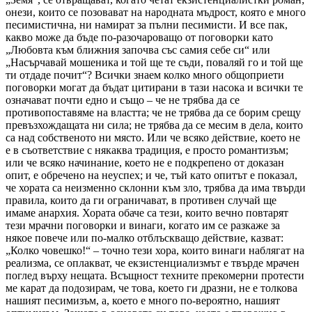
онези, които се позовават на народната мъдрост, която е много
песимистична, ни намират за пълни песимисти. И все пак,
какво може да бъде по-разочароващо от поговорки като
„Любовта към ближния започва със самия себе си“ или
„Насърчавай мошеника и той ще те съди, поваляй го и той ще
ти отдаде почит“? Всички знаем колко много общоприети
поговорки могат да бъдат цитирани в тази насока и всички те
означават почти едно и също – че не трябва да се
противопоставяме на властта; че не трябва да се борим срещу
превъзхождащата ни сила; не трябва да се месим в дела, които
са над собственото ни място. Или че всяко действие, което не
е в съответствие с някаква традиция, е просто романтизъм;
или че всяко начинание, което не е подкрепено от доказан
опит, е обречено на неуспех; и че, тъй като опитът е показал,
че хората са неизменно склонни към зло, трябва да има твърди
правила, които да ги ограничават, в противен случай ще
имаме анархия. Хората обаче са тези, които вечно повтарят
тези мрачни поговорки и винаги, когато им се разкаже за
някое повече или по-малко отблъскващо действие, казват:
„Колко човешко!“ – точно тези хора, които винаги наблягат на
реализма, се оплакват, че екзистенциализмът е твърде мрачен
поглед върху нещата. Всъщност техните прекомерни протести
ме карат да подозирам, че това, което ги дразни, не е толкова
нашият песимизъм, а, което е много по-вероятно, нашият