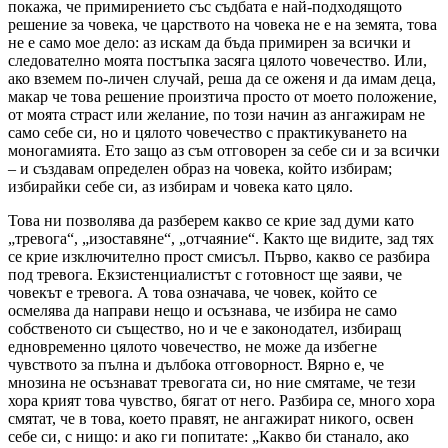
покажа, че примирението със съдбата е най-подходящото
решение за човека, че царството на човека не е на земята, това
не е само мое дело: аз искам да бъда примирен за всички и
следователно моята постъпка засяга цялото човечество. Или,
ако вземем по-личен случай, реша да се оженя и да имам деца,
макар че това решение произтича просто от моето положение,
от моята страст или желание, по този начин аз ангажирам не
само себе си, но и цялото човечество с практикуването на
моногамията. Ето защо аз съм отговорен за себе си и за всички
– и създавам определен образ на човека, който избирам;
избирайки себе си, аз избирам и човека като цяло.
Това ни позволява да разберем какво се крие зад думи като
„тревога“, „изоставяне“, „отчаяние“. Както ще видите, зад тях
се крие изключително прост смисъл. Първо, какво се разбира
под тревога. Екзистенциалистът с готовност ще заяви, че
човекът е тревога. А това означава, че човек, който се
осмелява да направи нещо и осъзнава, че избира не само
собственото си същество, но и че е законодател, избиращ
едновременно цялото човечество, не може да избегне
чувството за пълна и дълбока отговорност. Вярно е, че
мнозина не осъзнават тревогата си, но ние смятаме, че тези
хора крият това чувство, бягат от него. Разбира се, много хора
смятат, че в това, което правят, не ангажират никого, освен
себе си, с нищо: и ако ги попитате: „Какво би станало, ако