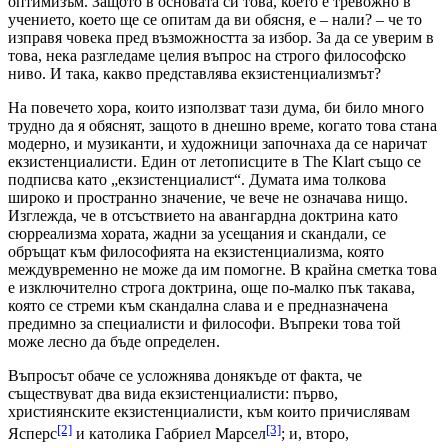
оптимизъм. Защото в основата си това, което е тревожно в
учението, което ще се опитам да ви обясня, е – нали? – че то
изправя човека пред възможността за избор. За да се уверим в
това, нека разгледаме целия въпрос на строго философско
ниво. И така, какво представлява екзистенциализмът?
На повечето хора, които използват тази дума, би било много
трудно да я обяснят, защото в днешно време, когато това стана
модерно, и музиканти, и художници започнаха да се наричат
екзистенциалисти. Един от летописците в The Klart също се
подписва като „екзистенциалист“. Думата има толкова
широко и пространно значение, че вече не означава нищо.
Изглежда, че в отсъствието на авангардна доктрина като
сюрреализма хората, жадни за усещания и скандали, се
обръщат към философията на екзистенциализма, която
междувременно не може да им помогне. В крайна сметка това
е изключително строга доктрина, още по-малко пък такава,
която се стреми към скандална слава и е предназначена
предимно за специалисти и философи. Въпреки това той
може лесно да бъде определен.
Въпросът обаче се усложнява донякъде от факта, че
съществуват два вида екзистенциалисти: първо,
християнските екзистенциалисти, към които причислявам
[2]
[3]
Ясперс
и католика Габриел Марсел
; и, второ,