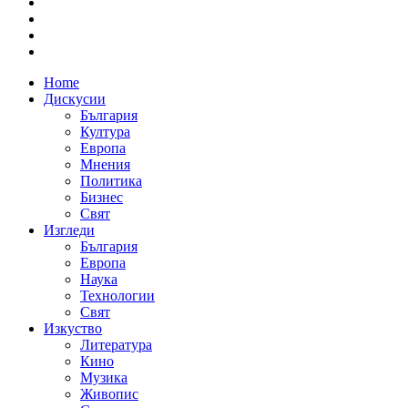
Home
Дискусии
България
Култура
Европа
Мнения
Политика
Бизнес
Свят
Изгледи
България
Европа
Наука
Технологии
Свят
Изкуство
Литература
Кино
Музика
Живопис