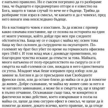
е напълно правилно. Но е съвсем погрешно да го разбираме
така, че бъдещето е предначертано отгоре и е известно на
Бога, защото в такъв случай то вече не е бъдеще. Трябва да
разбираме този израз в смисъл, че какъвто и да е човекът, пред
него винаги има неизследвано бъдеще.
Но в настоящето човек е изоставен. За да изясня с пример
какво означава изоставяне, ще се позова на историята на един
от моите ученици, който дойде при мен при следните
обстоятелства. Баща му се е скарал с майка му; освен това
баща му бил склонен да сътрудничи на окупаторите. По-
големият му брат бил убит по време на германската офанзива
през 1940 г. И този млад мъж с донякъде примитивни, но
благородни чувства искаше да отмъсти за това. Майката,
много натъжена от полу-предателството на съпруга си и от
смъртта на най-големия си син, виждала в него единствената
си утеха. Младият мъж беше изправен пред избор: или да
замине за Англия и да се присъедини към Свободните
френски сили, или да остане близо до майка си и да ѝ помогне
да живее. Добре съзнаваше, че майка му живее само за него и
че неговото заминаване, а може би и смъртта му, ще я хвърлят
в пълно отчаяние. Осъзнаваше също така, че конкретно и
фактически всяко действие, което извършваше в полза на
майка си, щеше да има сигурен ефект в смисъл, че щеше да ѝ
помогне да живее, докато всичко, което правеше, за да отиде