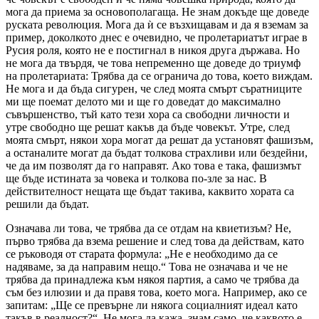
мога да приема за основополагаща. Не знам докъде ще доведе
руската революция. Мога да ѝ се възхищавам и да я вземам за
пример, доколкото днес е очевидно, че пролетариатът играе в
Русия роля, която не е постигнал в никоя друга държава. Но
не мога да твърдя, че това непременно ще доведе до триумф
на пролетариата: Трябва да се огранича до това, което виждам.
Не мога и да бъда сигурен, че след моята смърт съратниците
ми ще поемат делото ми и ще го доведат до максимално
съвършенство, тъй като тези хора са свободни личности и
утре свободно ще решат какъв да бъде човекът. Утре, след
моята смърт, някои хора могат да решат да установят фашизъм,
а останалите могат да бъдат толкова страхливи или бездейни,
че да им позволят да го направят. Ако това е така, фашизмът
ще бъде истината за човека и толкова по-зле за нас. В
действителност нещата ще бъдат такива, каквито хората са
решили да бъдат.
Означава ли това, че трябва да се отдам на квиетизъм? Не,
първо трябва да взема решение и след това да действам, като
се ръководя от старата формула: „Не е необходимо да се
надяваме, за да направим нещо.“ Това не означава и че не
трябва да принадлежа към някоя партия, а само че трябва да
съм без илюзии и да правя това, което мога. Например, ако се
запитам: „Ще се превърне ли някога социалният идеал като
такъв в реалност?“. Не мога да кажа, знам само, че каквото е