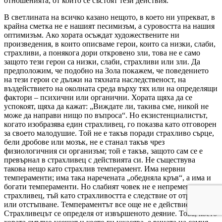
отношенията, от които се състоят тези действия.
В светлината на всичко казано нещото, в което ни упрекват, в
крайна сметка не е нашият песимизъм, а суровостта на нашия
оптимизъм. Ако хората осъждат художествените ни
произведения, в които описваме герои, които са низки, слаби,
страхливи, а понякога дори откровено зли, това не е само
защото тези герои са низки, слаби, страхливи или зли. Да
предположим, че подобно на Зола покажем, че поведението
на тези герои се дължи на тяхната наследственост, на
въздействието на околната среда върху тях или на определящи
фактори – психични или органични. Хората щяха да се
успокоят, щяха да кажат: „Виждате ли, такива сме, никой не
може да направи нищо по въпроса“. Но екзистенциалистът,
когато изобразява един страхливец, го показва като отговорен
за своето малодушие. Той не е такъв поради страхливо сърце,
бели дробове или мозък, не е станал такъв чрез
физиологичния си организъм; той е такъв, защото сам се е
превърнал в страхливец с действията си. Не съществува
такова нещо като страхлив темперамент. Има нервни
темпераменти; има така наречената „обедняла кръв“, а има и
богати темпераменти. Но слабият човек не е непременно
страхливец, тъй като страхливостта е следствие от отричане
или отстъпване. Темпераментът все още не е действие.
Страхливецът се определя от извършеното деяние. Това, което