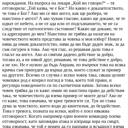
нареждания. На въпроса на лекаря „Кой ви говори?“ – тя
отговорила: „Той казва, че е Бог.“ Но какво е доказателството,
че това е Бог? Ако ми се яви ангел, как ще разбера, че
наистина е ангел? А ако чувам гласове, какво ще докаже, че те
идват от небето, а не от ада или от подсъзнанието, че не са
следствие от патологично състояние? Какво ще докаже, че те
са адресирани до мен? Наистина ли трябва да налагам на
човечеството моята представа за човека и моя избор? Никога
няма да имам доказателство, няма да ми бъде даден знак, за да
съм сигурен в това. Ако чуя глас, аз решавам дали това е
гласът на ангел. Ако аз смятам дадено действие за добро,
тогава аз, а не някой друг, решавам, че това действие е добро,
а не зло. Не е нужно да бъда Авраам, но въпреки това на всяка
крачка съм принуден да върша дела, които служат за пример
на другите. Всичко се случва с всеки човек така, сякаш целият
човешки род е вперил поглед в това, което той прави, и
регулира поведението си по съответния начин. Затова всеки
човек трябва да си каже: имам ли наистина право да действам
така, че човечеството да взема пример от моите дела? Ако не
го каже, това означава, че крие тревогите си. Тук не става
дума за чувството, което води до квиетизъм, до бездействие.
Това е тревога, позната на всеки, който е поел някаква
отговорност. Когато например един военен командир поема
отговорност, като заповядва атака и изпраща хора на смърт,
това означава, че той е решен да го направи и всъщност взема