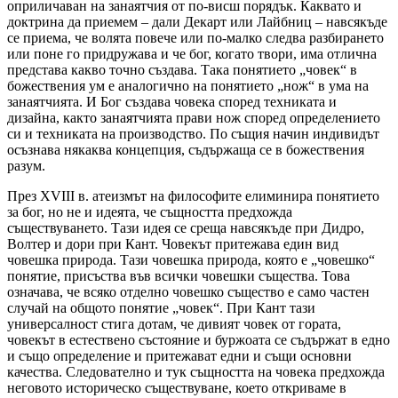
оприличаван на занаятчия от по-висш порядък. Каквато и
доктрина да приемем – дали Декарт или Лайбниц – навсякъде
се приема, че волята повече или по-малко следва разбирането
или поне го придружава и че бог, когато твори, има отлична
представа какво точно създава. Така понятието „човек“ в
божествения ум е аналогично на понятието „нож“ в ума на
занаятчията. И Бог създава човека според техниката и
дизайна, както занаятчията прави нож според определението
си и техниката на производство. По същия начин индивидът
осъзнава някаква концепция, съдържаща се в божествения
разум.
През XVIII в. атеизмът на философите елиминира понятието
за бог, но не и идеята, че същността предхожда
съществуването. Тази идея се среща навсякъде при Дидро,
Волтер и дори при Кант. Човекът притежава един вид
човешка природа. Тази човешка природа, която е „човешко“
понятие, присъства във всички човешки същества. Това
означава, че всяко отделно човешко същество е само частен
случай на общото понятие „човек“. При Кант тази
универсалност стига дотам, че дивият човек от гората,
човекът в естествено състояние и буржоата се съдържат в едно
и също определение и притежават едни и същи основни
качества. Следователно и тук същността на човека предхожда
неговото историческо съществуване, което откриваме в