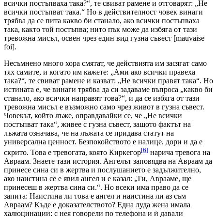
всички постъпваха така?“, те свиват рамене и отговарят: „Не
всички постъпват така.“ Но в действителност човек винаги
трябва да се пита какво би станало, ако всички постъпваха
така, както той постъпва; нито пък може да избяга от тази
тревожна мисъл, освен чрез един вид гузна съвест [mauvaise
foi].
Несъмнено много хора смятат, че действията им засягат само
тях самите, и когато им кажете: „Ами ако всички правеха
така?“, те свиват рамене и казват: „Не всички правят така“. Но
истината е, че винаги трябва да си задаваме въпроса „какво би
станало, ако всички направят това?“, и да се избяга от тази
тревожна мисъл е възможно само чрез живот в гузна съвест.
Човекът, който лъже, оправдавайки се, че „Не всички
постъпват така“, живее с гузна съвест, защото фактът на
лъжата означава, че на лъжата се придава статут на
универсална ценност. Безпокойството е налице, дори и да е
[6]
скрито. Това е тревогата, която Киркегор
нарича тревога на
Авраам. Знаете тази история. Ангелът заповядва на Авраам да
принесе сина си в жертва и послушанието е задължително,
ако наистина се е явил ангел и е казал: „Ти, Аврааме, ще
принесеш в жертва сина си.“. Но всеки има право да се
запита: Наистина ли това е ангел и наистина ли аз съм
Авраам? Къде е доказателството? Една луда жена имала
халюцинации: с нея говорели по телефона и ѝ давали