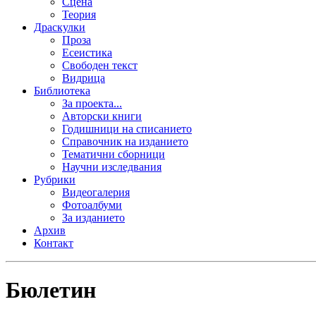
Сцена
Теория
Драскулки
Проза
Есеистика
Свободен текст
Видрица
Библиотека
За проекта...
Авторски книги
Годишници на списанието
Справочник на изданието
Тематични сборници
Научни изследвания
Рубрики
Видеогалерия
Фотоалбуми
За изданието
Архив
Контакт
Бюлетин