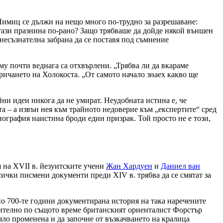
 Нимиц се дължи на нещо много по-трудно за разрешаване:
 тази празнина по-рано? Защо трябваше да дойде някой външен
несъзнателна забрана да се поставя под съмнение
му почти веднага са отхвърлени. „Трябва ли да вкараме
ричането на Холокоста. „От самото начало знаех какво ще
ни идеи никога да не умират. Неудобната истина е, че
а – а извън нея към трайното недоверие към „експертите“ сред
иография наистина броди един призрак. Той просто не е този,
 на XVII в. йезуитските учени
Жан Хардуен
и
Даниел ван
ички писмени документи преди XIV в. трябва да се смятат за
о 700-те години документирана история на така наречените
зително по същото време британският ориенталист Форстър
ло променена и да започне от възкачването на кралица