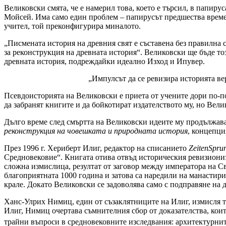
Великовски смята, че е намерил това, което е търсил, в папиру
Мойсей. Има само един проблем – папирусът предшества времет
учител, той преконфигурира миналото.
„Писмената история на древния свят е съставена без правилна с
за реконструкция на древната история“. Великовски ще бъде тоз
древната история, подреждайки идеално Изход и Ипувер.
„Импулсът да се ревизира историята ве
Псевдоисторията на Великовски е приета от учените дори по-по
да забранят книгите и да бойкотират издателството му, но Вели
Дълго време след смъртта на Великовски идеите му продължават
реконструкция на човешката и природната история
, концепци
През 1996 г. Хериберт Илиг, редактор на списанието
ZeitenSpru
Средновековие“. Книгата отива отвъд историческия ревизионизъ
сложна измислица, резултат от заговор между императора на Св
благоприятната 1000 година и затова са наредили на манастир
крале. Докато Великовски се задоволява само с подправяне на д
Ханс-Улрих Нимиц, един от съзаклятниците на Илиг, измисля т
Илиг, Нимиц очертава съмнителния сбор от доказателства, коит
трайни въпроси в средновековните изследвания: архитектурни