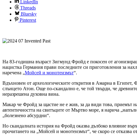
LinkedIn
Threads
Bluesky
Pinterest
На 83-годишна възраст Зигмунд Фройд е покосен от агонизиращ
нацистка Германия прави последните си приготовления за нахл
наречена „
Мойсей и монотеизмът
“.
Вдъхновен от археологическите открития в Амарна в Египет, Ф
слънцето Атон. Още по-скандално е, че той твърди, че древните
неразрешена духовна вина.
Макар че Фройд за щастие не е жив, за да види това, приемът 
автентичността на свитъците от Мъртво море, я нарича „напъл
„болезнено абсурдни“.
Но скандалната история на Фройд оказва дълбоко влияние върх
прочитането на „Мойсей и монотеизмът“, че скоро се отказва 