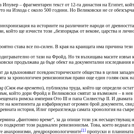
са Ипувер – фрагментарен текст от 12-та династия на Египет, кой
о на Изхода с около 500 години. Но Великовски не се обезсърча
инхронизация на историите на различните народи от древността“ 
и, който ще изчисти този „безпорядък от векове, царства и личн
роятно става все по-силен. В края на краищата има причина тези
дигравателно от тази на Фройд. Но тя възхищава масите извън к
ковски продължава да бъде обект на документални изследвания и з
 да вдъхновяват псевдоисторическите общества в целия западен 
ята за хронологичен ревизионизъм прави още един голям скок н
ng
(
Скок във времето
), публикува труда, който ще определи остат
м, който дори Фройд и Великовски смятат за възможен – в нея с
ещената римска империя Ото III и папа Силвестър II. И двамата 
ите на континента да изфабрикуват огромен брой документи, сви
ревната история, Илиг преразглежда самата хронология на съврем
ермина „фантомно време“, за да опише този уж несъществуващ ист
о подкрепят този радикален ревизионизъм. Това, което веднага п
[1]
те анахронизми, дендрохронологичните
пропуски и планината 