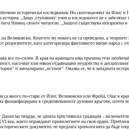
адълбочени исторически изследвания. Но скептицизмът на Илиг и
 история. „Защо ‚глупавият‘ учен и изследовател не е забелязал
“, пита Нимиц своите читатели. „Защото съществува неизразена и 
 на Великовски. Книгите му никога не са преведени, а теориите 
от рецензентите, като категоризира фантомното време наред с от
тава все по-силен. В края на краищата има причина тези необичай
лност, насочват към някои отдавнашни неудобства в дисциплинат
тории“ и завоалирани „истини“. Оказва се, че в западната истор
 са много по-стари от Илиг, Великовски или Фройд. Още в края
на фалшифициране в средновековните духовни кръгове, почти вс
 Джонсън твърди, че цялата християнска традиция – включителн
XVI век, които оправдават привилегиите на своя орден. Прибли
историческите документи, че предлага хронологията да бъде изця