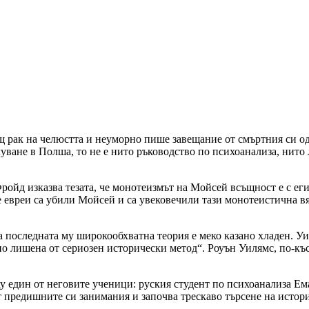
 рак на челюстта и неуморно пише завещание от смъртния си одър
уване в Полша, то не е нито ръководство по психоанализа, нито
ройд изказва тезата, че монотеизмът на Мойсей всъщност е с ег
 евреи са убили Мойсей и са увековечили тази монотеистична вяр
на последната му широкообхватна теория е меко казано хладен. 
но лишена от сериозен исторически метод“. Роуън Уилямс, по-к
у един от неговите ученици: руския студент по психоанализа Ем
от предишните си занимания и започва трескаво търсене на исто