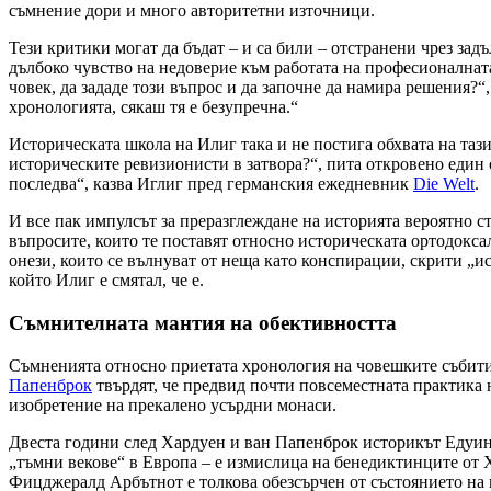
съмнение дори и много авторитетни източници.
Тези критики могат да бъдат – и са били – отстранени чрез з
дълбоко чувство на недоверие към работата на професионалната
човек, да зададе този въпрос и да започне да намира решения?
хронологията, сякаш тя е безупречна.“
Историческата школа на Илиг така и не постига обхвата на тази
историческите ревизионисти в затвора?“, пита откровено един 
последва“, казва Иглиг пред германския ежедневник
Die Welt
.
И все пак импулсът за преразглеждане на историята вероятно с
въпросите, които те поставят относно историческата ортодокса
онези, които се вълнуват от неща като конспирации, скрити „ис
който Илиг е смятал, че е.
Съмнителната мантия на обективността
Съмненията относно приетата хронология на човешките събития
Папенброк
твърдят, че предвид почти повсеместната практика 
изобретение на прекалено усърдни монаси.
Двеста години след Хардуен и ван Папенброк историкът Едуин
„тъмни векове“ в Европа – е измислица на бенедиктинците от 
Фицджералд Арбътнот е толкова обезсърчен от състоянието на 