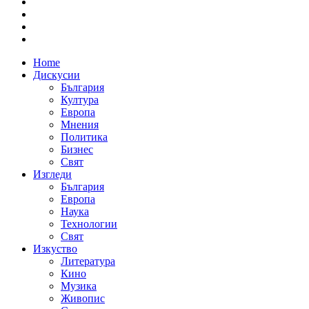
Home
Дискусии
България
Култура
Европа
Мнения
Политика
Бизнес
Свят
Изгледи
България
Европа
Наука
Технологии
Свят
Изкуство
Литература
Кино
Музика
Живопис