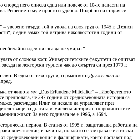
то според него описва една или повече от 10-те напасти на
ва. Решението му е просто и удобно: Подобно на стария си
– уверено твърди той в увода на своя труд от 1945 г. „Тезиси
ости“; с един замах той изтрива няколкостотин години от
 необичайни идеи никога да не умират.“
улата от слонова кост. Университетските факултети се опитват
везда на лекторски турнета чак до смъртта си през 1979 г.
свят. В една от тези групи, германското
Дружество за
апред.
ъка от живота му: „Das Erfundene Mittelalter“ – „Изобретеното
е предполага, че 297 години от средновековната история са
мъже, разсъждава Илиг, са искали да управляват през
детелстващи за дългата измислена история на каролингските
енния живот. За него годината не е 1996, а 1694.
орически период. В статия от 1995 г., защитаваща работата на
рави впечатление, е начинът, по който се заиграва с истински
от средновековни копия и фалшификати, които поставят под