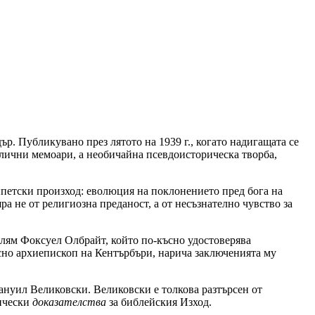
. Публикувано през лятото на 1939 г., когато надигащата се
 лични мемоари, а необичайна псевдоисторическа творба,
ипетски произход: еволюция на поклонението пред бога на
а не от религиозна преданост, а от несъзнателно чувство за
Уилям Фоксуел Олбрайт, който по-късно удостоверява
ъсно архиепископ на Кентърбъри, нарича заключенията му
ануил Великовски. Великовски е толкова разтърсен от
рически
доказателства
за библейския Изход.