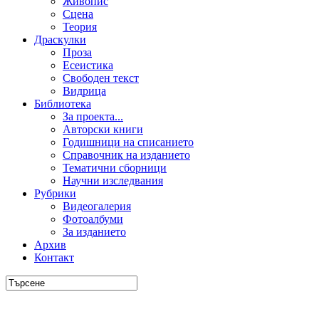
Живопис
Сцена
Теория
Драскулки
Проза
Есеистика
Свободен текст
Видрица
Библиотека
За проекта...
Авторски книги
Годишници на списанието
Справочник на изданието
Тематични сборници
Научни изследвания
Рубрики
Видеогалерия
Фотоалбуми
За изданието
Архив
Контакт