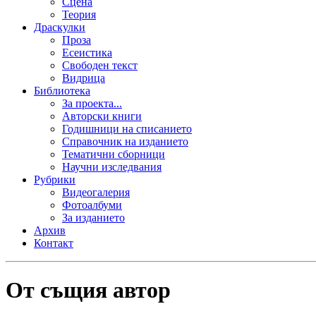
Сцена
Теория
Драскулки
Проза
Есеистика
Свободен текст
Видрица
Библиотека
За проекта...
Авторски книги
Годишници на списанието
Справочник на изданието
Тематични сборници
Научни изследвания
Рубрики
Видеогалерия
Фотоалбуми
За изданието
Архив
Контакт
От същия автор