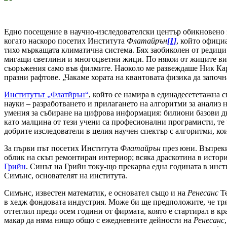
Едно посещение в научно-изследователски център обикновено з
когато наскоро посетих Института
Флатайрън
[1]
, който офици
тихо мъркащата климатична система. Бях заобиколен от редици 
мигащи светлини и многоцветни жици. По някои от жиците вися
съоръжения само във филмите. Наоколо ме развеждаше Ник Кари
празни рафтове. „Чакаме хората на квантовата физика да започна
Институтът „Флатйрън“
, който се намира в единадесететажна с
науки – разработването и прилагането на алгоритми за анализ
умения за събиране на цифрова информация: билиони базови дв
като малцина от тези учени са професионални програмисти, те ч
добрите изследователи в целия научен спектър с алгоритми, ко
За първи път посетих Института
Флатайрън
през юни. Въпреки
облик на скъп ремонтиран интериор; всяка драскотина в истори
Грийн
. Синът на Грийн току-що прекарва една годината в инст
Симънс, основателят на института.
Симънс, известен математик, е основател също и на
Ренесанс
Те
в хедж фондовата индустрия. Може би ще предположите, че тряб
оттеглил преди осем години от фирмата, която е стартирал в к
макар да няма нищо общо с ежедневните дейности на
Ренесанс