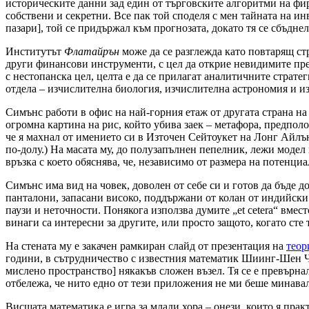
историческите данни зад един от търговските алгоритми на фир
собствени и секретни. Все пак той споделя с мен тайната на и
пазари], той се придържал към прогнозата, докато тя се сбъднел
Институтът
Флатайрън
може да се разглежда като повтарящ ст
други финансови инструменти, с цел да открие невидимите пре
с нестопанска цел, целта е да се прилагат аналитичните страте
отдела – изчислителна биология, изчислителна астрономия и из
Симънс работи в офис на най-горния етаж от другата страна на
огромна картина на рис, който убива заек – метафора, предполож
че я махнал от имението си в Източен Сейтоукет на Лонг Айлън
по-долу.) На масата му, до полузапълнен пепелник, лежи модел
връзка с което обяснява, че, независимо от размера на потенциа
Симънс има вид на човек, доволен от себе си и готов да бъде д
панталони, запасани високо, поддържани от колан от индийски 
паузи и неточности. Понякога използва думите „et cetera“ вмес
винаги са интересни за другите, или просто защото, когато сте 
На стената му е закачен рамкиран слайд от презентация на
теор
години, в сътрудничество с известния математик Шиинг-Шен Чъ
мислено пространство] някакъв сложен възел. Тя се е превърна
отбележа, че нито едно от тези приложения не ми беше минавало
Висшата математика е игра за млади хора – онези, които я пра