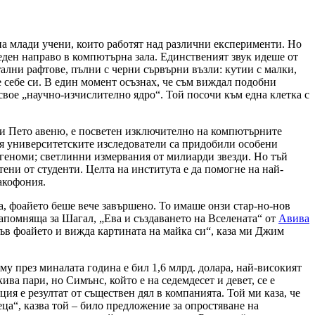
на млади учени, които работят над различни експерименти. Но
веден направо в компютърна зала. Единственият звук идеше от
ални рафтове, пълни с черни сървърни възли: кутии с малки,
 себе си. В един момент осъзнах, че съм виждал подобни
вое „научно-изчислително ядро“. Той посочи към една клетка с
ица и Пето авеню, е посветен изключително на компютърните
ия университетските изследователи са придобили особени
 геноми; светлинни измервания от милиарди звезди. Но тъй
ени от студенти. Целта на института е да помогне на най-
акофония.
, фоайето беше вече завършено. То имаше онзи стар-но-нов
напомняща за Шагал, „Ева и създаването на Вселената“ от
Авива
във фоайето и вижда картината на майка си“, каза ми Джим
 му през миналата година е бил 1,6 млрд. долара, най-високият
кива пари, но Симънс, който е на седемдесет и девет, се е
ия е резултат от съществен дял в компанията. Той ми каза, че
еца“, казва той – било предложение за опростяване на