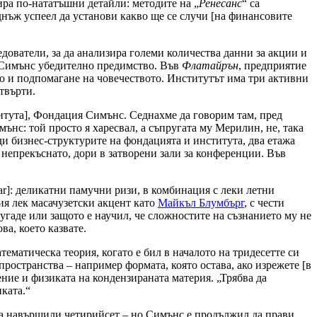
ира по-нататъшни детайли: методите на „
Ренесанс
“ са
днъж успеел да установи какво ще се случи [на финансовите
ледователи, за да анализира големи количества данни за акции и
а Симънс убедително предимство. Във
Флатайрън
, предприятие
то и подпомагане на човечеството. Институтът има три активни
твърти.
титута], Фондация Симънс. Седнахме да говорим там, пред
мънс: той просто я харесвал, а съпругата му Мерилин, не, така
и бизнес-структурите на фондацията и института, два етажа
 непрекъснато, дори в затворени зали за конференции. Във
ar]: деликатни памучни ризи, в комбинация с леки летни
ия лек масачузетски акцент като
Майкъл Блумбърг
, с чести
ругаде или защото е научил, че сложностите на съзнанието му не
ва, което казвате.
атематическа теория, когато е бил в началото на тридесетте си
остранства – например формата, която остава, ако изрежете [в
ение и физиката на кондензираната материя. „Трябва да
иката.“
 са навършили четирийсет – но Симънс е продължил да прави