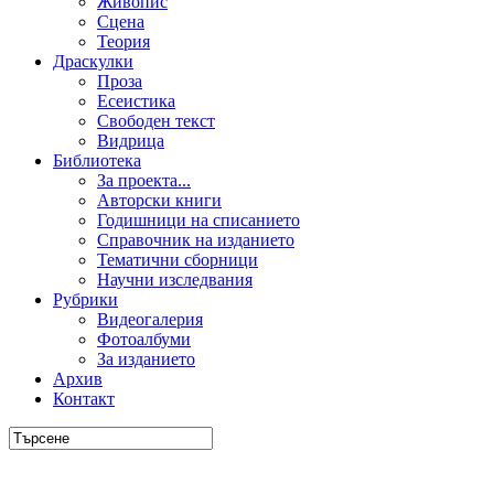
Живопис
Сцена
Теория
Драскулки
Проза
Есеистика
Свободен текст
Видрица
Библиотека
За проекта...
Авторски книги
Годишници на списанието
Справочник на изданието
Тематични сборници
Научни изследвания
Рубрики
Видеогалерия
Фотоалбуми
За изданието
Архив
Контакт