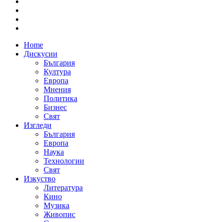
Home
Дискусии
България
Култура
Европа
Мнения
Политика
Бизнес
Свят
Изгледи
България
Европа
Наука
Технологии
Свят
Изкуство
Литература
Кино
Музика
Живопис