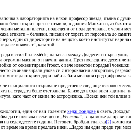
апочва в лабораторията на някой професор-звезда, пълна с дузи
ално беше открит през септември, в долния Манхатън, аз бях от
черни метални клетки, подредени от пода до тавана, с черни мет
ха етикети – бележки, писани от хората от персонала до самите
еро, един от директорите на нещото, което институтът нарича с
т да се появяват“, каза той.
града в стил fin-de-siècle, на ъгъла между Двадесет и първа ул
 на огромни масиви от научни данни. През последните десетилет
ойки от секвентирани [тоест, с вече известен порядък] човешки
есто са анализирали улова си с второкласни алгоритми, разработ
ито могат да открият дори най-слабата мелодия сред цифровата к
 че официалното откриване предстоеше след още няколко месеца
ята на сградата беше отстранена. Близо до входа виси картина, 
итута, като част от екипа по астрофизика. „Всеки ден той влиза 
хнологии, един от най-големите
хедж-фондове
в света. Доходът
ва да се появява всеки ден в „
Ренесанс
“, за да може да прави та
рая на седемдесетте години. Неговата бробдингнагска
[2]
компенсац
, от време на време предлага идеи. „Дадох им една преди три мес