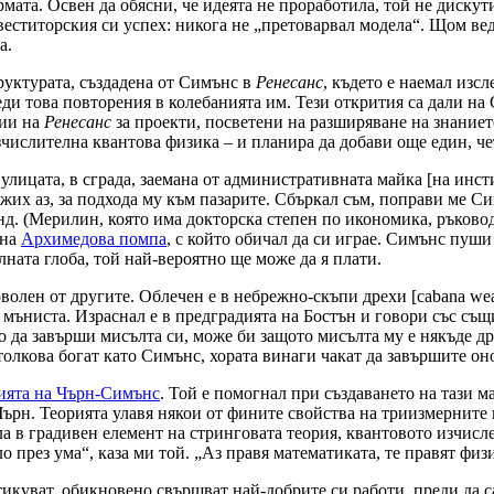
мата. Освен да обясни, че идеята не проработила, той не дискут
нвеститорския си успех: никога не „претоварвал модела“. Щом ве
а.
руктурата, създадена от Симънс в
Ренесанс
, където е наемал изс
ди това повторения в колебанията им. Тези открития са дали н
гии на
Ренесанс
за проекти, посветени на разширяване на знание
числителна квантова физика – и планира да добави още един, че
 улицата, в сграда, заемана от административната майка [на инс
их аз, за ​​подхода му към пазарите. Сбъркал съм, поправи ме Си
д. (Мерилин, която има докторска степен по икономика, ръковод
 на
Архимедова помпа
, с който обичал да си играе. Симънс пуши
лната глоба, той най-вероятно ще може да я плати.
оволен от другите. Облечен е в небрежно-скъпи дрехи [cabana we
мъниста. Израснал е в предградията на Бостън и говори със същ
то да завърши мисълта си, може би защото мисълта му е някъде д
толкова богат като Симънс, хората винаги чакат да завършите оно
ията на Чърн-Симънс
. Той е помогнал при създаването на тази м
рн. Теорията улавя някои от фините свойства на триизмерните пр
ла в градивен елемент на стринговата теория, квантовото изчисл
 през ума“, каза ми той. „Аз правя математиката, те правят физ
ктикуват, обикновено свършват най-добрите си работи, преди да