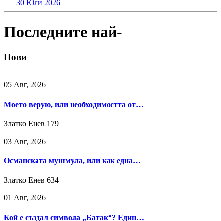
30 Юли 2026
Последните най-
Нови
05 Авг, 2026
Моето верую, или необходимостта от…
Златко Енев
179
03 Авг, 2026
Османската мушмула, или как една…
Златко Енев
634
01 Авг, 2026
Кой е създал символа „Батак“? Един…