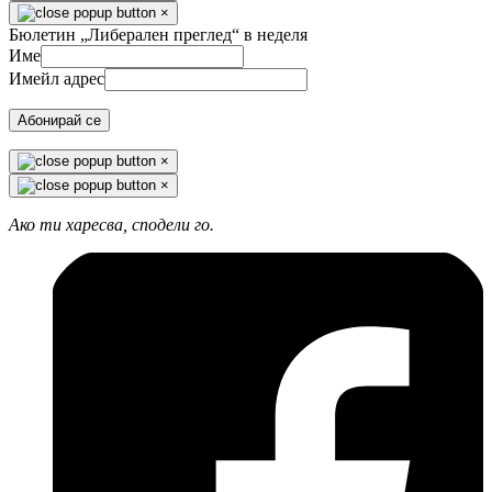
×
Бюлетин „Либерален преглед“ в неделя
Име
Имейл адрес
Абонирай се
×
×
Ако ти харесва, сподели го.