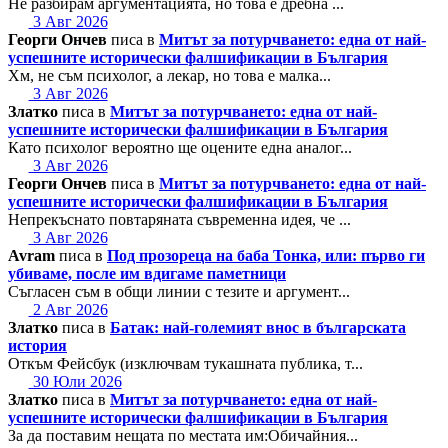
Не разбирам аргументацията, но това е дребна ...
3 Авг 2026
Георги Ончев
писа в
Митът за потурчването: една от най-
успешните исторически фалшификации в България
Хм, не съм психолог, а лекар, но това е малка...
3 Авг 2026
Златко
писа в
Митът за потурчването: една от най-
успешните исторически фалшификации в България
Като психолог вероятно ще оцените една аналог...
3 Авг 2026
Георги Ончев
писа в
Митът за потурчването: една от най-
успешните исторически фалшификации в България
Непрекъснато повтаряната съвременна идея, че ...
3 Авг 2026
Avram
писа в
Под прозореца на баба Тонка, или: първо ги
убиваме, после им вдигаме паметници
Съгласен съм в общи линии с тезите и аргумент...
2 Авг 2026
Златко
писа в
Батак: най-големият внос в българската
история
Откъм Фейсбук (изключвам тукашната публика, т...
30 Юли 2026
Златко
писа в
Митът за потурчването: една от най-
успешните исторически фалшификации в България
За да поставим нещата по местата им:Обичайния...