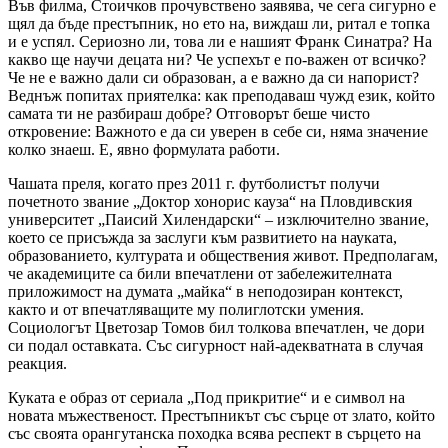
Във филма, Стоичков прочувствено заявява, че сега сигурно е
щял да бъде престъпник, но ето на, виждаш ли, ритал е топка
и е успял. Сериозно ли, това ли е нашият Франк Синатра? На
какво ще научи децата ни? Че успехът е по-важен от всичко?
Че не е важно дали си образован, а е важно да си напорист?
Веднъж попитах приятелка: как преподаваш чужд език, който
самата ти не разбираш добре? Отговорът беше чисто
откровение: Важното е да си уверен в себе си, няма значение
колко знаеш. Е, явно формулата работи.
Чашата преля, когато през 2011 г. футболистът получи
почетното звание „Доктор хонорис кауза“ на Пловдивския
университет „Паисий Хилендарски“ – изключително звание,
което се присъжда за заслуги към развитието на науката,
образованието, културата и обществения живот. Предполагам,
че академиците са били впечатлени от забележителната
приложимост на думата „майка“ в неподозиран контекст,
както и от впечатляващите му полиглотски умения.
Социологът Цветозар Томов бил толкова впечатлен, че дори
си подал оставката. Със сигурност най-адекватната в случая
реакция.
Куката е образ от сериала „Под прикритие“ и е символ на
новата мъжественост. Престъпникът със сърце от злато, който
със своята орангутанска походка всява респект в сърцето на