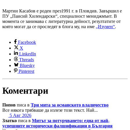
Мартин Касабов е роден през1991 г. в Пловдив. Завършил е
ПУ „Паисий Хилендарски“, специалност мениджмънт. В
момента се занимава с литературна дейност, резултатите от
която могат да се проследят в блога му, на име
„Изумен“
.
Facebook
X
LinkedIn
Threads
Bluesky
Pinterest
Коментари
Попов
писа в
Три мита за османското владичество
Все някога трябваше да излезе този текст. Най...
5 Авг 2026
Златко
писа в
Митът за потурчването: една от най-
успешните исторически фалшификации в България