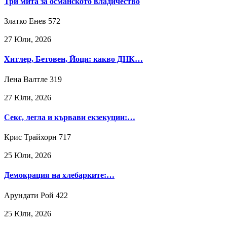
Три мита за османското владичество
Златко Енев
572
27 Юли, 2026
Хитлер, Бетовен, Йоци: какво ДНК…
Лена Валтле
319
27 Юли, 2026
Секс, легла и кървави екзекуции:…
Крис Трайхорн
717
25 Юли, 2026
Демокрация на хлебарките:…
Арундати Рой
422
25 Юли, 2026