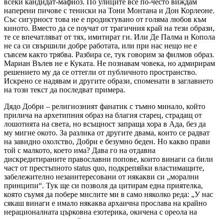
всеки кандидат-мафиоз. По улиците все по-често виждам
наперени пичове с тениски на Тони Монтана и Дон Корлеоне.
Със сигурност това не е продиктувано от голяма любов към
киното. Вместо да се поучат от трагичния край на тези образи,
те се впечатляват от тях, имитират ги. Или Де Палма и Копола
не са си свършили добре работата, или при нас нещо не е
съвсем както трябва. Разбира се, тук говорим за филмов образ.
Мариан Вълев не е Куката. Не познавам човека, но адмирирам
решението му да се оттегли от публичното пространство.
Искрено се надявам и другите образи, споменати в заглавието
на този текст да последват примера.
Дядо Добри – религиозният фанатик с тъмно минало, който
прилича на архетипния образ на благия старец, страдащ от
лошотията на света, но всъщност запраща хора в Ада, без да
му мигне окото. За разлика от другите двама, които се радват
на завидно охолство, Добри е безумно беден. Но какво прави
той с малкото, което има? Дава го на отдавна
дискредитираните православни попове, които винаги са били
част от престъпното status quo, подкрепяйки властимащите,
забележително незаинтересовани от някакви си „морални
принципи“. Тук ще си позволя да цитирам една приятелка,
която съумя да побере мислите ми в само няколко реда: „У нас
сякаш винаги е имало някаква архаична прослава на крайно
нерационалната църковна езотерика, окичена с ореола на