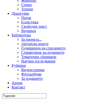
Живопис
Сцена
Теория
Драскулки
Проза
Есеистика
Свободен текст
Видрица
Библиотека
За проекта...
Авторски книги
Годишници на списанието
Справочник на изданието
Тематични сборници
Научни изследвания
Рубрики
Видеогалерия
Фотоалбуми
За изданието
Архив
Контакт