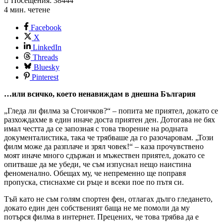
Посещения: 38444
4 мин. четене
Facebook
X
LinkedIn
Threads
Bluesky
Pinterest
…или всичко, което ненавиждам в днешна България
„Гледа ли филма за Стоичков?“ – попита ме приятел, докато се
разхождахме в един иначе доста приятен ден. Дотогава не бях
имал честта да се запозная с това творение на родната
документалистика, така че трябваше да го разочаровам. „Този
филм може да разплаче и зрял човек!“ – каза прочувствено
моят иначе много сдържан и мъжествен приятел, докато се
опитваше да ме убеди, че съм изпуснал нещо наистина
феноменално. Обещах му, че непременно ще поправя
пропуска, стиснахме си ръце и всеки пое по пътя си.
Тъй като не съм голям спортен фен, отлагах дълго гледането,
докато един ден собственият баща не ме помоли да му
потърся филма в интернет. Прецених, че това трябва да е