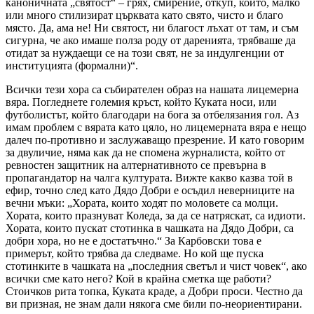
каноничната „святост“ – грях, смирение, откуп, които, малко
или много стилизират църквата като свято, чисто и благо
място. Да, ама не! Ни святост, ни благост лъхат от там, и съм
сигурна, че ако имаше полза роду от даренията, трябваше да
отидат за нуждаещи се на този свят, не за индулгенции от
институцията (формални)“.
Всички тези хора са събирателен образ на нашата лицемерна
вяра. Погледнете големия кръст, който Куката носи, или
футболистът, който благодари на бога за отбелязания гол. Аз
имам проблем с вярата като цяло, но лицемерната вяра е нещо
далеч по-противно и заслужаващо презрение. И като говорим
за двуличие, няма как да не спомена журналиста, който от
ревностен защитник на алтернативното се превърна в
пропагандатор на чалга културата. Вижте какво казва той в
ефир, точно след като Дядо Добри е осъдил неверниците на
вечни мъки: „Хората, които ходят по моловете са молци.
Хората, които празнуват Коледа, за да се натряскат, са идиоти.
Хората, които пускат стотинка в чашката на Дядо Добри, са
добри хора, но не е достатъчно.“ За Карбовски това е
примерът, който трябва да следваме. Но кой ще пуска
стотинките в чашката на „последния светъл и чист човек“, ако
всички сме като него? Кой в крайна сметка ще работи?
Стоичков рита топка, Куката краде, а Добри проси. Честно да
ви призная, не знам дали някога сме били по-неориентирани.