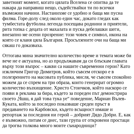
заветният момент, когато цялата Вселена се опитва да те
накара да направиш нещо, съдействайки ти по всички
възможни начини. Настанихме се удобно и баща ми пусна
филма. Горе-долу след около един час, докато гледах как
тумбестата футболна легенда посещава роднини и приятели,
рита топка с децата от махалата и пуска дебелашки шеги,
внезапно ме осени прозрение: този човек е символ, икона на
която се кланя цяла България. Просълзените очи на баща ми
сякаш го доказваха.
Оттогава мина значително количество време и темата може би
вече не е актуална, но аз продължавам да си блъскам главата
върху този въпрос – какви са нашите съвременни герои? Като
изключим Григор Димитров, който съвсем отскоро е в
полезрението на масовата публика, мисля, че съвсем спокойно
можем да се спрем на три образа, които генерират огромно
количество възхищение. Христо Стоичков, който наскоро се
появи в реклама за бира, където за пореден път демонстрира
своето „Чшш, я дай това тука уе“ поведение, Мариан Вълев-
Куката, който за последно показваше среден пръст в
предаването на Карбовски, където всъщност имаше и
репортаж за последния ни герой – добрият Дядо Добри. Е, как
е възможно, питам се днес, тази група от откровени простаци
да трогва толкова много моите сънародници?