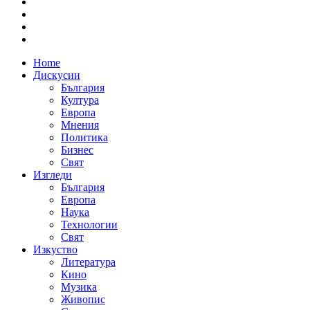
Home
Дискусии
България
Култура
Европа
Мнения
Политика
Бизнес
Свят
Изгледи
България
Европа
Наука
Технологии
Свят
Изкуство
Литература
Кино
Музика
Живопис