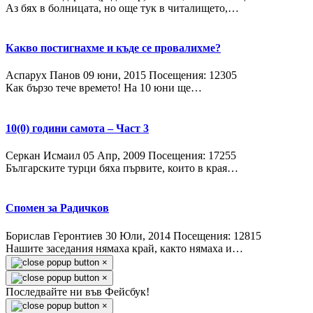
Аз бях в болницата, но още тук в читалището,…
Какво постигнахме и къде се провалихме?
Аспарух Панов
09 юни, 2015
Посещения: 12305
Как бързо тече времето! На 10 юни ще…
10(0) години самота – Част 3
Серкан Исмаил
05 Апр, 2009
Посещения: 17255
Българските турци бяха първите, които в края…
Спомен за Радичков
Борислав Геронтиев
30 Юли, 2014
Посещения: 12815
Нашите заседания нямаха край, както нямаха и…
×
×
Последвайте ни във Фейсбук!
×