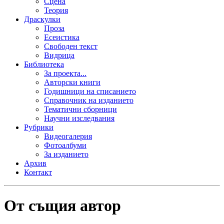
Сцена
Теория
Драскулки
Проза
Есеистика
Свободен текст
Видрица
Библиотека
За проекта...
Авторски книги
Годишници на списанието
Справочник на изданието
Тематични сборници
Научни изследвания
Рубрики
Видеогалерия
Фотоалбуми
За изданието
Архив
Контакт
От същия автор