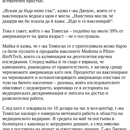
астматичен пристъп.
„Искам да бъда неин глас“, казва г-жа Джоунс, която се е
ваксинирала веднага щом е могла. „Наистина мисля, че
дъщеря ми би искала да ѝ кажа: „Иди и се ваксинирай“.
Това е съвет, който г-жа Томпсън – подобно на около 39% от
американците на зряла възраст – не е послушала.
Майка ѝ казва, че г-жа Томпсън се е притеснявала колко бързо
са били пуснати в продажба ваксините Moderna и Pfizer-
BioNTech, които са кулминация на десетилетия научни
изследвания. Според майка ѝ тя също е вярвала, че
кампанията, ръководена от правителството, е заговор срещу
чернокожите американци като нея. Процентът на ваксиниране
на чернокожите и испаноговорящите американци изостава от
този на бялото население – разлика, която изследователите
обясняват с недоверието, коренящо се в историята на
медицинската дискриминация и липсата на достъп и
разяснителна работа.
След като е изкарвала по 10 долара на час в кол-център, г-жа
Томпсън наскоро е намерила мечтаната работа в областта на
медицинското кодиране. В средата на май тя постъпва в
болницата с кашлица и затруднено дишане, а след няколко
дни е поставена на апарат за изкуствено дишане. Г-жа Джоунс