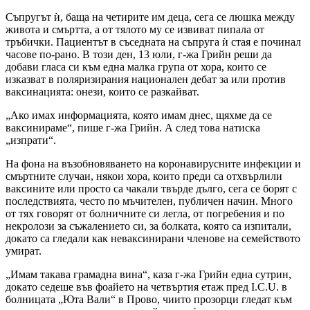
Съпругът ѝ, баща на четирите им деца, сега се люшка между
живота и смъртта, а от тялото му се извиват пипала от
тръбички. Пациентът в съседната на съпруга ѝ стая е починал
часове по-рано. В този ден, 13 юли, г-жа Грийн реши да
добави гласа си към една малка група от хора, които се
изказват в поляризирания национален дебат за или против
ваксинацията: онези, които се разкайват.
„Ако имах информацията, която имам днес, щяхме да се
ваксинираме“, пише г-жа Грийн. А след това натиска
„изпрати“.
На фона на възобновяването на коронавирусните инфекции и
смъртните случаи, някои хора, които преди са отхвърлили
ваксините или просто са чакали твърде дълго, сега се борят с
последствията, често по мъчителен, публичен начин. Много
от тях говорят от болничните си легла, от погребения и по
некролози за съжалението си, за болката, която са изпитали,
докато са гледали как неваксинирани членове на семейството
умират.
„Имам такава грамадна вина“, каза г-жа Грийн една сутрин,
докато седеше във фоайето на четвъртия етаж пред I.C.U. в
болницата „Юта Вали“ в Прово, чиито прозорци гледат към