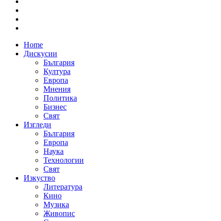
Home
Дискусии
България
Култура
Европа
Мнения
Политика
Бизнес
Свят
Изгледи
България
Европа
Наука
Технологии
Свят
Изкуство
Литература
Кино
Музика
Живопис