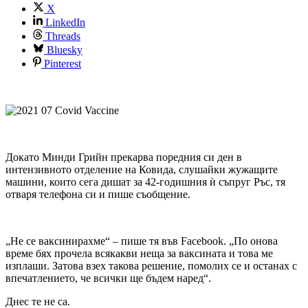
X
LinkedIn
Threads
Bluesky
Pinterest
Докато Минди Грийн прекарва поредния си ден в
интензивното отделение на Ковида, слушайки жужащите
машини, които сега дишат за 42-годишния ѝ съпруг Ръс, тя
отваря телефона си и пише съобщение.
„Не се ваксинирахме“ – пише тя във Facebook. „По онова
време бях прочела всякакви неща за ваксината и това ме
изплаши. Затова взех такова решение, помолих се и останах с
впечатлението, че всички ще бъдем наред“.
Днес те не са.