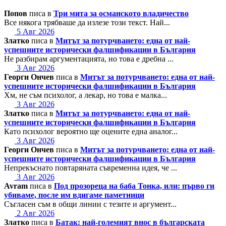
Попов
писа в
Три мита за османското владичество
Все някога трябваше да излезе този текст. Най...
5 Авг 2026
Златко
писа в
Митът за потурчването: една от най-
успешните исторически фалшификации в България
Не разбирам аргументацията, но това е дребна ...
3 Авг 2026
Георги Ончев
писа в
Митът за потурчването: една от най-
успешните исторически фалшификации в България
Хм, не съм психолог, а лекар, но това е малка...
3 Авг 2026
Златко
писа в
Митът за потурчването: една от най-
успешните исторически фалшификации в България
Като психолог вероятно ще оцените една аналог...
3 Авг 2026
Георги Ончев
писа в
Митът за потурчването: една от най-
успешните исторически фалшификации в България
Непрекъснато повтаряната съвременна идея, че ...
3 Авг 2026
Avram
писа в
Под прозореца на баба Тонка, или: първо ги
убиваме, после им вдигаме паметници
Съгласен съм в общи линии с тезите и аргумент...
2 Авг 2026
Златко
писа в
Батак: най-големият внос в българската