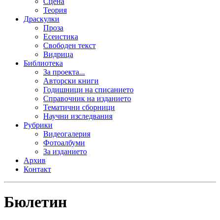
Сцена
Теория
Драскулки
Проза
Есеистика
Свободен текст
Видрица
Библиотека
За проекта...
Авторски книги
Годишници на списанието
Справочник на изданието
Тематични сборници
Научни изследвания
Рубрики
Видеогалерия
Фотоалбуми
За изданието
Архив
Контакт
Бюлетин