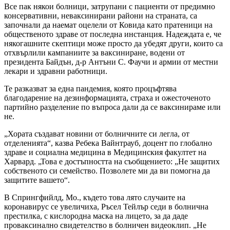
Все пак някои болници, затрупани с пациенти от предимно
консервативни, неваксинирани райони на страната, са
започнали да наемат оцелели от Ковида като пратеници на
общественото здраве от последна инстанция. Надеждата е, че
някогашните скептици може просто да убедят други, които са
отхвърлили кампаниите за ваксиниране, водени от
президента Байдън, д-р Антъни С. Фаучи и армии от местни
лекари и здравни работници.
Те разказват за една пандемия, която процъфтява
благодарение на дезинформацията, страха и ожесточеното
партийно разделение по въпроса дали да се ваксинираме или
не.
„Хората създават новини от болничните си легла, от
отделенията“, казва Ребека Вайнтрауб, доцент по глобално
здраве и социална медицина в Медицинския факултет на
Харвард. „Това е достъпността на съобщението: „Не защитих
собственото си семейство. Позволете ми да ви помогна да
защитите вашето“.
В Спрингфийлд, Мо., където това лято случаите на
коронавирус се увеличиха, Ръсел Тейлър седи в болнична
престилка, с кислородна маска на лицето, за да даде
проваксинално свидетелство в болничен видеоклип. „Не