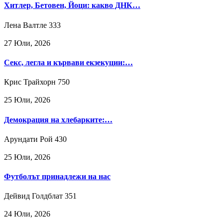
Хитлер, Бетовен, Йоци: какво ДНК…
Лена Валтле
333
27 Юли, 2026
Секс, легла и кървави екзекуции:…
Крис Трайхорн
750
25 Юли, 2026
Демокрация на хлебарките:…
Арундати Рой
430
25 Юли, 2026
Футболът принадлежи на нас
Дейвид Голдблат
351
24 Юли, 2026