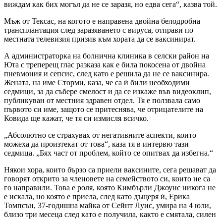
виждам как бих могъл да не се заразя, но едва сега“, казва той.
Мъж от Тексас, на когото е направена двойна белодробна
трансплантация след заразяването с вируса, отправи по
местната телевизия призив към хората да се ваксинират.
А администраторка на болнична клиника в селски район на
Юта с треперещ глас разказа как е била покосена от двойна
пневмония и сепсис, след като е решила да не се ваксинира.
Жената, на име Сторми, каза, че са ѝ били необходими
седмици, за да събере смелост и да се изкаже във видеоклип,
публикуван от местния здравен отдел. Тя е ползвала само
първото си име, защото се притеснява, че отрицателите на
Ковида ще кажат, че тя си измисля всичко.
„Абсолютно се страхувах от негативните аспекти, които
можеха да произтекат от това“, каза тя в интервю тази
седмица. „Бях част от проблем, който се опитвах да избегна.“
Някои хора, които бързо са приели ваксините, сега решават да
говорят открито за членовете на семейството си, които не са
го направили. Това е роля, която Кимбърли Джоунс никога не
е искала, но която е приела, след като дъщеря ѝ, Ерика
Томпсън, 37-годишна майка от Сейнт Луис, умира на 4 юли,
близо три месеца след като е получила, както е смятала, силен