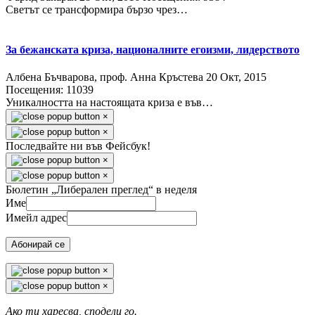
Светът се трансформира бързо чрез…
За бежанската криза, националните егоизми, лидерството
Албена Бъчварова, проф. Анна Кръстева
20 Окт, 2015
Посещения: 11039
Уникалността на настоящата криза е във…
×
×
Последвайте ни във Фейсбук!
×
×
Бюлетин „Либерален преглед“ в неделя
Име
Имейл адрес
Абонирай се
×
×
Ако ти харесва, сподели го.