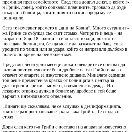
преминал през семейството. След това дошъл денят, в който г-
н Грийн, ловец, който обикалял планините, трябвало да бъде
откаран в болница, когато нивото на кислорода му се
понижило.
Сега те измерват времето в „дни на Ковид“. Много сутрини г-
жа Грийн се събужда със свит стомах. Четирите ѝ деца – на
възраст от 8 до 18 години – си остават вкъщи, докато тя
посещава болницата, без да могат да разкажат на баща си за
уроците по танци или за удара, който са направили дълбоко в
полето по време на бейзболен мач.
Предстоят несигурни месеци, докато лекарите се опитват да
възстановят увредените бели дробове на г-н Грийн и да го
откачат от апарата за изкуствено дишане. Миналата седмица
той беше преместен за кратко от болницата в център за
дългосрочни грижи – момент, изпълнен с надежда. Но
лекарите откриха дупка в белите му дробове и той беше
върнат в интензивното отделение.
„Винаги ще съжалявам, че се вслушах в дезинформацията,
която се разпространяваше“, каза г-жа Грийн. „Те създават
страх.“
Дори след като г-н Грийн е поставен на апарат за изкуствено