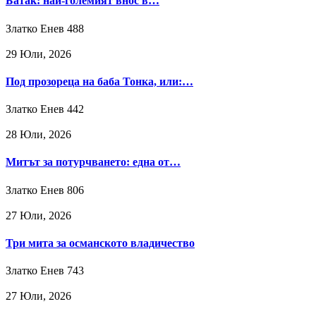
Батак: най-големият внос в…
Златко Енев
488
29 Юли, 2026
Под прозореца на баба Тонка, или:…
Златко Енев
442
28 Юли, 2026
Митът за потурчването: една от…
Златко Енев
806
27 Юли, 2026
Три мита за османското владичество
Златко Енев
743
27 Юли, 2026