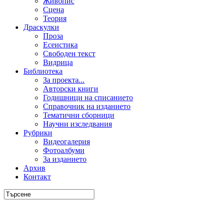
Живопис
Сцена
Теория
Драскулки
Проза
Есеистика
Свободен текст
Видрица
Библиотека
За проекта...
Авторски книги
Годишници на списанието
Справочник на изданието
Тематични сборници
Научни изследвания
Рубрики
Видеогалерия
Фотоалбуми
За изданието
Архив
Контакт