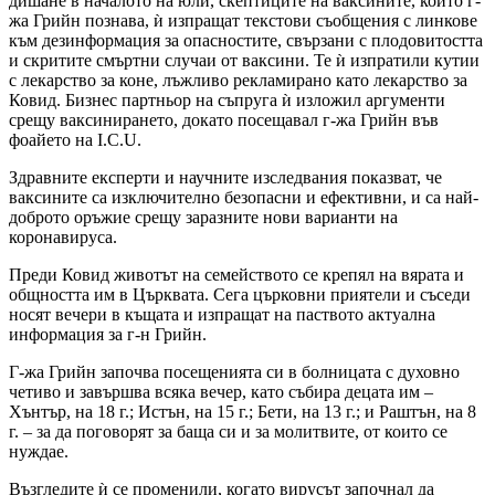
дишане в началото на юли, скептиците на ваксините, които г-
жа Грийн познава, ѝ изпращат текстови съобщения с линкове
към дезинформация за опасностите, свързани с плодовитостта
и скритите смъртни случаи от ваксини. Те ѝ изпратили кутии
с лекарство за коне, лъжливо рекламирано като лекарство за
Ковид. Бизнес партньор на съпруга ѝ изложил аргументи
срещу ваксинирането, докато посещавал г-жа Грийн във
фоайето на I.C.U.
Здравните експерти и научните изследвания показват, че
ваксините са изключително безопасни и ефективни, и са най-
доброто оръжие срещу заразните нови варианти на
коронавируса.
Преди Ковид животът на семейството се крепял на вярата и
общността им в Църквата. Сега църковни приятели и съседи
носят вечери в къщата и изпращат на паството актуална
информация за г-н Грийн.
Г-жа Грийн започва посещенията си в болницата с духовно
четиво и завършва всяка вечер, като събира децата им –
Хънтър, на 18 г.; Истън, на 15 г.; Бети, на 13 г.; и Раштън, на 8
г. – за да поговорят за баща си и за молитвите, от които се
нуждае.
Възгледите ѝ се променили, когато вирусът започнал да