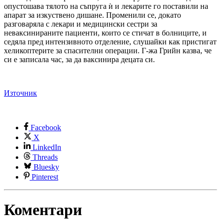
опустошава тялото на съпруга ѝ и лекарите го поставили на
апарат за изкуствено дишане. Променили се, докато
разговаряла с лекари и медицински сестри за
неваксинираните пациенти, които се стичат в болниците, и
седяла пред интензивното отделение, слушайки как пристигат
хеликоптерите за спасителни операции. Г-жа Грийн казва, че
си е записала час, за да ваксинира децата си.
Източник
Facebook
X
LinkedIn
Threads
Bluesky
Pinterest
Коментари