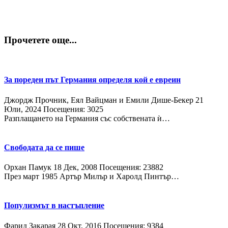
Прочетете още...
За пореден път Германия определя кой е евреин
Джордж Прочник, Еял Вайцман и Емили Дише-Бекер
21
Юли, 2024
Посещения: 3025
Разплащането на Германия със собствената ѝ…
Свободата да се пише
Орхан Памук
18 Дек, 2008
Посещения: 23882
През март 1985 Артър Милър и Харолд Пинтър…
Популизмът в настъпление
Фарид Закарая
28 Окт, 2016
Посещения: 9384