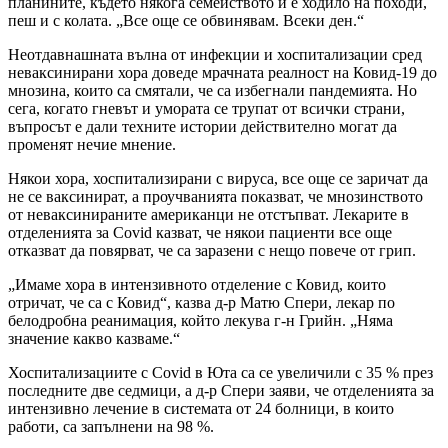
планините, където някога семейството ѝ е ходило на походи,
пеш и с колата. „Все още се обвинявам. Всеки ден.“
Неотдавнашната вълна от инфекции и хоспитализации сред
неваксинирани хора доведе мрачната реалност на Ковид-19 до
мнозина, които са смятали, че са избегнали пандемията. Но
сега, когато гневът и умората се трупат от всички страни,
въпросът е дали техните истории действително могат да
променят нечие мнение.
Някои хора, хоспитализирани с вируса, все още се заричат да
не се ваксинират, а проучванията показват, че мнозинството
от неваксинираните американци не отстъпват. Лекарите в
отделенията за Covid казват, че някои пациенти все още
отказват да повярват, че са заразени с нещо повече от грип.
„Имаме хора в интензивното отделение с Ковид, които
отричат, че са с Ковид“, казва д-р Матю Спери, лекар по
белодробна реанимация, който лекува г-н Грийн. „Няма
значение какво казваме.“
Хоспитализациите с Covid в Юта са се увеличили с 35 % през
последните две седмици, а д-р Спери заяви, че отделенията за
интензивно лечение в системата от 24 болници, в които
работи, са запълнени на 98 %.