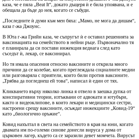
каза, че е пяла „Beat It“, докато дъщеря ѝ е била упоявана, и е
обещала да бъде до нея, когато се събуди.
„Последните ѝ думи към мен бяха: „Мамо, не мога да дишам“,
каза г-жа Джоунс.
В Юта г-жа Грийн каза, че съпругът ѝ е оставил решенията за
ваксинацията на семейството в нейни ръце. Първоначално тя
е планирала да си постави инжекция веднага след като
съседът ѝ, лекар, се ваксинирал.
Но тя имала опасения относно ваксините и открила много
причини да се колебае, когато преглеждала социалните медии
или разговаряла с приятели, които били против ваксините.
„Трябва да погледнеш ей това“, написал ѝ един от тях.
Кликването върху няколко линка я отвело в заешка дупка от
конспиративни теории, изтъквани от адвокати и ютубъри,
както и видеоклипове, в които лекари и медицински сестри,
настроени срещу ваксините, осъждат инжекциите „Ковид-19“
като „биологично оръжие“.
Ковид нахълтал в света на семейството в края на юни, когато
двамата им по-големи синове донесли вируса у дома от
църковен лагер, където са се заразили девет момчета. Вирусът