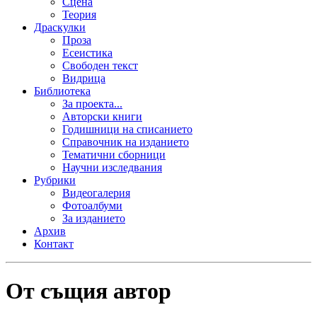
Сцена
Теория
Драскулки
Проза
Есеистика
Свободен текст
Видрица
Библиотека
За проекта...
Авторски книги
Годишници на списанието
Справочник на изданието
Тематични сборници
Научни изследвания
Рубрики
Видеогалерия
Фотоалбуми
За изданието
Архив
Контакт
От същия автор