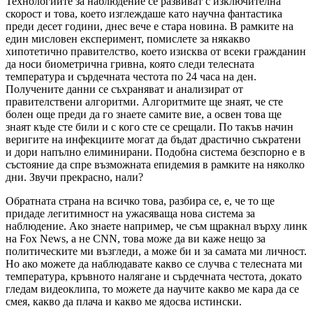
Технологиите за наблюдение се развиват с изключителна
скорост и това, което изглеждаше като научна фантастика
преди десет години, днес вече е стара новина. В рамките на
един мисловен експеримент, помислете за някакво
хипотетично правителство, което изисква от всеки гражданин
да носи биометрична гривна, която следи телесната
температура и сърдечната честота по 24 часа на ден.
Получените данни се съхраняват и анализират от
правителствени алгоритми. Алгоритмите ще знаят, че сте
болен още преди да го знаете самите вие, а освен това ще
знаят къде сте били и с кого сте се срещали. По такъв начин
веригите на инфекциите могат да бъдат драстично съкратени
и дори напълно елиминирани. Подобна система безспорно е в
състояние да спре възможната епидемия в рамките на няколко
дни. Звучи прекрасно, нали?
Обратната страна на всичко това, разбира се, е, че то ще
придаде легитимност на ужасяваща нова система за
наблюдение. Ако знаете например, че съм щракнал върху линк
на Fox News, а не CNN, това може да ви каже нещо за
политическите ми възгледи, а може би и за самата ми личност.
Но ако можете да наблюдавате какво се случва с телесната ми
температура, кръвното налягане и сърдечната честота, докато
гледам видеоклипа, то можете да научите какво ме кара да се
смея, какво да плача и какво ме ядосва истински.