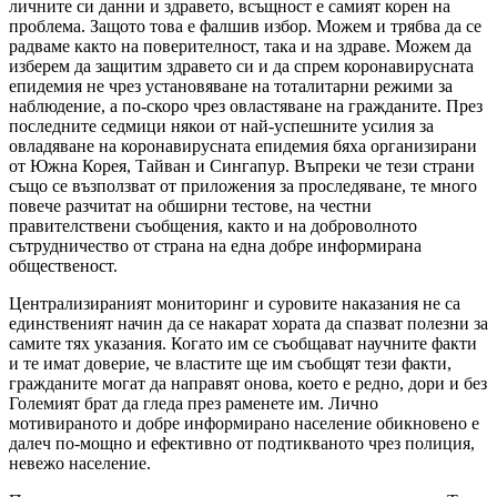
личните си данни и здравето, всъщност е самият корен на
проблема. Защото това е фалшив избор. Можем и трябва да се
радваме както на поверителност, така и на здраве. Можем да
изберем да защитим здравето си и да спрем коронавирусната
епидемия не чрез установяване на тоталитарни режими за
наблюдение, а по-скоро чрез овластяване на гражданите. През
последните седмици някои от най-успешните усилия за
овладяване на коронавирусната епидемия бяха организирани
от Южна Корея, Тайван и Сингапур. Въпреки че тези страни
също се възползват от приложения за проследяване, те много
повече разчитат на обширни тестове, на честни
правителствени съобщения, както и на доброволното
сътрудничество от страна на една добре информирана
общественост.
Централизираният мониторинг и суровите наказания не са
единственият начин да се накарат хората да спазват полезни за
самите тях указания. Когато им се съобщават научните факти
и те имат доверие, че властите ще им съобщят тези факти,
гражданите могат да направят онова, което е редно, дори и без
Големият брат да гледа през раменете им. Лично
мотивираното и добре информирано население обикновено е
далеч по-мощно и ефективно от подтикваното чрез полиция,
невежо население.