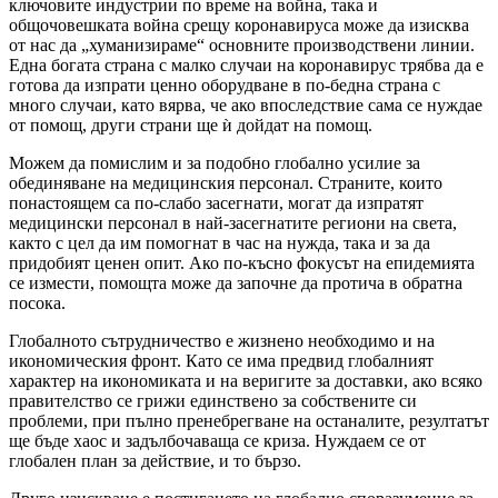
ключовите индустрии по време на война, така и
общочовешката война срещу коронавируса може да изисква
от нас да „хуманизираме“ основните производствени линии.
Една богата страна с малко случаи на коронавирус трябва да е
готова да изпрати ценно оборудване в по-бедна страна с
много случаи, като вярва, че ако впоследствие сама се нуждае
от помощ, други страни ще ѝ дойдат на помощ.
Можем да помислим и за подобно глобално усилие за
обединяване на медицинския персонал. Страните, които
понастоящем са по-слабо засегнати, могат да изпратят
медицински персонал в най-засегнатите региони на света,
както с цел да им помогнат в час на нужда, така и за да
придобият ценен опит. Ако по-късно фокусът на епидемията
се измести, помощта може да започне да протича в обратна
посока.
Глобалното сътрудничество е жизнено необходимо и на
икономическия фронт. Като се има предвид глобалният
характер на икономиката и на веригите за доставки, ако всяко
правителство се грижи единствено за собствените си
проблеми, при пълно пренебрегване на останалите, резултатът
ще бъде хаос и задълбочаваща се криза. Нуждаем се от
глобален план за действие, и то бързо.