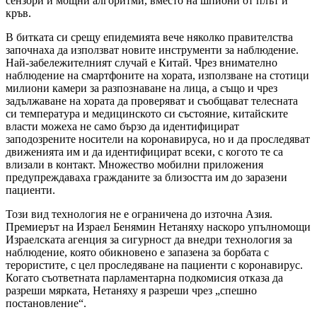
сензори и мощни алгоритми, вместо на шпиони от плът и
кръв.
В битката си срещу епидемията вече няколко правителства
започнаха да използват новите инструменти за наблюдение.
Най-забележителният случай е Китай. Чрез внимателно
наблюдение на смартфоните на хората, използване на стотици
милиони камери за разпознаване на лица, а също и чрез
задължаване на хората да проверяват и съобщават телесната
си температура и медицинското си състояние, китайските
власти можеха не само бързо да идентифицират
заподозрените носители на коронавируса, но и да проследяват
движенията им и да идентифицират всеки, с когото те са
влизали в контакт. Множество мобилни приложения
предупреждаваха гражданите за близостта им до заразени
пациенти.
Този вид технология не е ограничена до източна Азия.
Премиерът на Израел Бенямин Нетаняху наскоро упълномощи
Израелската агенция за сигурност да внедри технология за
наблюдение, която обикновено е запазена за борбата с
терористите, с цел проследяване на пациенти с коронавирус.
Когато съответната парламентарна подкомисия отказа да
разреши мярката, Нетаняху я разреши чрез „спешно
постановление“.