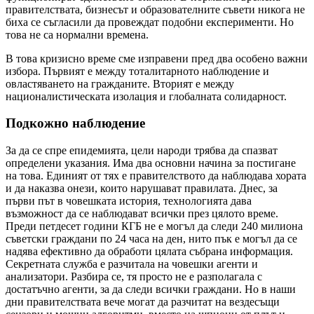
правителствата, бизнесът и образователните съвети никога не
биха се съгласили да провеждат подобни експерименти. Но
това не са нормални времена.
В това кризисно време сме изправени пред два особено важни
избора. Първият е между тоталитарното наблюдение и
овластяването на гражданите. Вторият е между
националистическата изолация и глобалната солидарност.
Подкожно наблюдение
За да се спре епидемията, цели народи трябва да спазват
определени указания. Има два основни начина за постигане
на това. Единият от тях е правителството да наблюдава хората
и да наказва онези, които нарушават правилата. Днес, за
първи път в човешката история, технологията дава
възможност да се наблюдават всички през цялото време.
Преди петдесет години КГБ не е могъл да следи 240 милиона
съветски граждани по 24 часа на ден, нито пък е могъл да се
надява ефективно да обработи цялата събрана информация.
Секретната служба е разчитала на човешки агенти и
анализатори. Разбира се, тя просто не е разполагала с
достатъчно агенти, за да следи всички граждани. Но в наши
дни правителствата вече могат да разчитат на вездесъщи