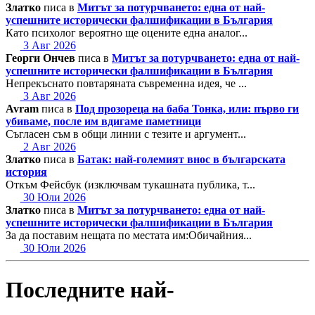
Златко
писа в
Митът за потурчването: една от най-
успешните исторически фалшификации в България
Като психолог вероятно ще оцените една аналог...
3 Авг 2026
Георги Ончев
писа в
Митът за потурчването: една от най-
успешните исторически фалшификации в България
Непрекъснато повтаряната съвременна идея, че ...
3 Авг 2026
Avram
писа в
Под прозореца на баба Тонка, или: първо ги
убиваме, после им вдигаме паметници
Съгласен съм в общи линии с тезите и аргумент...
2 Авг 2026
Златко
писа в
Батак: най-големият внос в българската
история
Откъм Фейсбук (изключвам тукашната публика, т...
30 Юли 2026
Златко
писа в
Митът за потурчването: една от най-
успешните исторически фалшификации в България
За да поставим нещата по местата им:Обичайния...
30 Юли 2026
Последните най-