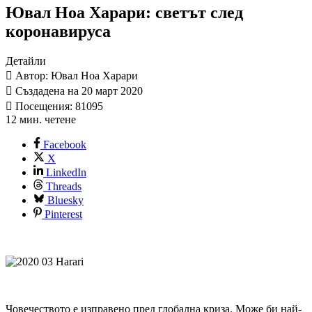
Ювал Ноа Харари: светът след
коронавируса
Детайли
Автор: Ювал Ноа Харари
Създадена на 20 март 2020
Посещения: 81095
12 мин. четене
Facebook
X
LinkedIn
Threads
Bluesky
Pinterest
Човечеството е изправено пред глобална криза. Може би най-