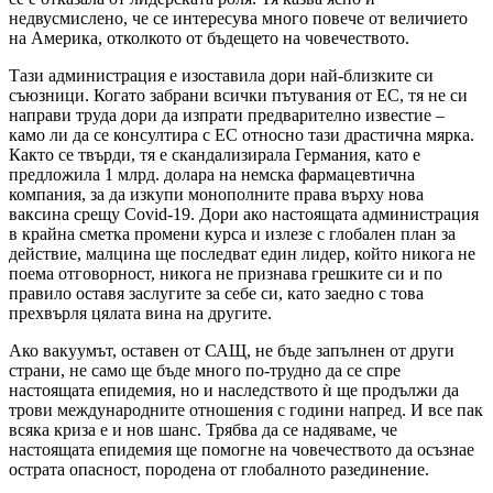
недвусмислено, че се интересува много повече от величието
на Америка, отколкото от бъдещето на човечеството.
Тази администрация е изоставила дори най-близките си
съюзници. Когато забрани всички пътувания от ЕС, тя не си
направи труда дори да изпрати предварително известие –
камо ли да се консултира с ЕС относно тази драстична мярка.
Както се твърди, тя е скандализирала Германия, като е
предложила 1 млрд. долара на немска фармацевтична
компания, за да изкупи монополните права върху нова
ваксина срещу Covid-19. Дори ако настоящата администрация
в крайна сметка промени курса и излезе с глобален план за
действие, малцина ще последват един лидер, който никога не
поема отговорност, никога не признава грешките си и по
правило оставя заслугите за себе си, като заедно с това
прехвърля цялата вина на другите.
Ако вакуумът, оставен от САЩ, не бъде запълнен от други
страни, не само ще бъде много по-трудно да се спре
настоящата епидемия, но и наследството ѝ ще продължи да
трови международните отношения с години напред. И все пак
всяка криза е и нов шанс. Трябва да се надяваме, че
настоящата епидемия ще помогне на човечеството да осъзнае
острата опасност, породена от глобалното разединение.