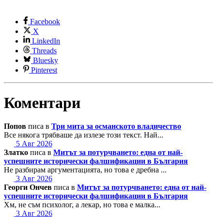
Facebook
X
LinkedIn
Threads
Bluesky
Pinterest
Коментари
Попов
писа в
Три мита за османското владичество
Все някога трябваше да излезе този текст. Най...
5 Авг 2026
Златко
писа в
Митът за потурчването: една от най-
успешните исторически фалшификации в България
Не разбирам аргументацията, но това е дребна ...
3 Авг 2026
Георги Ончев
писа в
Митът за потурчването: една от най-
успешните исторически фалшификации в България
Хм, не съм психолог, а лекар, но това е малка...
3 Авг 2026