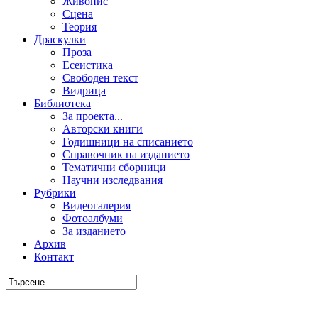
Живопис
Сцена
Теория
Драскулки
Проза
Есеистика
Свободен текст
Видрица
Библиотека
За проекта...
Авторски книги
Годишници на списанието
Справочник на изданието
Тематични сборници
Научни изследвания
Рубрики
Видеогалерия
Фотоалбуми
За изданието
Архив
Контакт