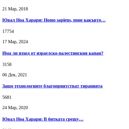
21 Мар, 2018
Ювал Ноа Харари: Homo sapiens, поне какъвто…
17754
17 Мар, 2024
Има ли изход от израелско-палестинския капан?
3158
06 Дек, 2021
Защо технологиите благоприятстват тиранията
5681
24 Мар, 2020
Ювал Ноа Харари: В битката срещу…