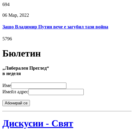
694
06 Мар, 2022
Защо Владимир Путин вече е загубил тази война
5796
Бюлетин
„Либерален Преглед“
в неделя
Име
Имейл адрес
Абонирай се
Дискусии - Свят