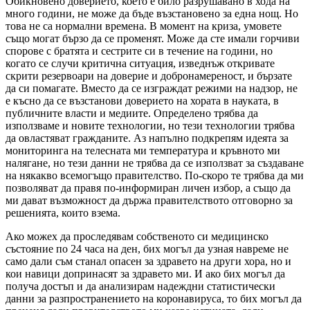
Обикновено доверието, което е било разрушавано в хода на
много години, не може да бъде възстановено за една нощ. Но
това не са нормални времена. В момент на криза, умовете
също могат бързо да се променят. Може да сте имали горчиви
спорове с братята и сестрите си в течение на години, но
когато се случи критична ситуация, изведнъж откривате
скрити резервоари на доверие и добронамереност, и бързате
да си помагате. Вместо да се изграждат режими на надзор, не
е късно да се възстанови доверието на хората в науката, в
публичните власти и медиите. Определено трябва да
използваме и новите технологии, но тези технологии трябва
да овластяват гражданите. Аз напълно подкрепям идеята за
мониторинга на телесната ми температура и кръвното ми
налягане, но тези данни не трябва да се използват за създаване
на някакво всемогъщо правителство. По-скоро те трябва да ми
позволяват да правя по-информиран личен избор, а също да
ми дават възможност да държа правителството отговорно за
решенията, които взема.
Ако можех да проследявам собственото си медицинско
състояние по 24 часа на ден, бих могъл да узная навреме не
само дали съм станал опасен за здравето на други хора, но и
кои навици допринасят за здравето ми. И ако бих могъл да
получа достъп и да анализирам надеждни статистически
данни за разпространението на коронавируса, то бих могъл да