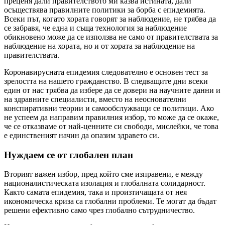
преценя дали правителството ми казва истината, дали
осъществява правилните политики за борба с епидемията.
Всеки път, когато хората говорят за наблюдение, не трябва да
се забравя, че една и съща технология за наблюдение
обикновено може да се използва не само от правителствата за
наблюдение на хората, но и от хората за наблюдение на
правителствата.
Коронавирусната епидемия следователно е основен тест за
зрелостта на нашето гражданство. В следващите дни всеки
един от нас трябва да избере да се довери на научните данни и
на здравните специалисти, вместо на неоснователни
конспиративни теории и самообслужващи се политици. Ако
не успеем да направим правилния избор, то може да се окаже,
че се отказваме от най-ценните си свободи, мислейки, че това
е единственият начин да опазим здравето си.
Нуждаем се от глобален план
Вторият важен избор, пред който сме изправени, е между
националистическата изолация и глобалната солидарност.
Както самата епидемия, така и произтичащата от нея
икономическа криза са глобални проблеми. Те могат да бъдат
решени ефективно само чрез глобално сътрудничество.