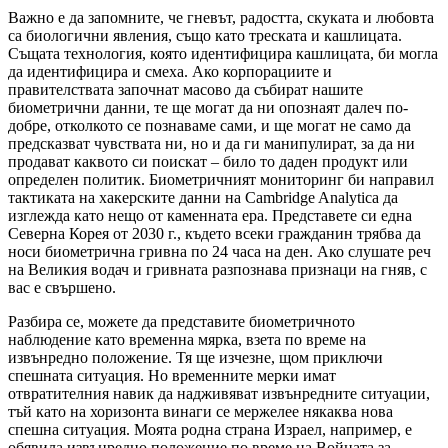
Важно е да запомните, че гневът, радостта, скуката и любовта
са биологични явления, също като треската и кашлицата.
Същата технология, която идентифицира кашлицата, би могла
да идентифицира и смеха. Ако корпорациите и
правителствата започнат масово да събират нашите
биометрични данни, те ще могат да ни опознаят далеч по-
добре, отколкото се познаваме сами, и ще могат не само да
предсказват чувствата ни, но и да ги манипулират, за да ни
продават каквото си поискат – било то даден продукт или
определен политик. Биометричният мониторинг би направил
тактиката на хакерските данни на Cambridge Analytica да
изглежда като нещо от каменната ера. Представете си една
Северна Корея от 2030 г., където всеки гражданин трябва да
носи биометрична гривна по 24 часа на ден. Ако слушате реч
на Великия водач и гривната разпознава признаци на гняв, с
вас е свършено.
Разбира се, можете да представите биометричното
наблюдение като временна мярка, взета по време на
извънредно положение. Тя ще изчезне, щом приключи
спешната ситуация. Но временните мерки имат
отвратителния навик да надживяват извънредните ситуации,
тъй като на хоризонта винаги се мержелее някаква нова
спешна ситуация. Моята родна страна Израел, например, е
обявила извънредно положение по време на Войната за