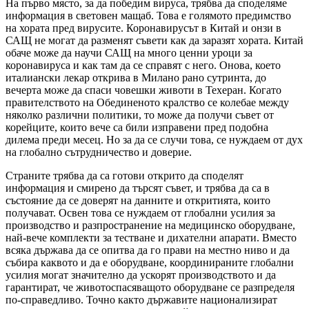
На първо място, за да победим вируса, трябва да споделяме
информация в световен мащаб. Това е голямото предимство
на хората пред вирусите. Коронавирусът в Китай и онзи в
САЩ не могат да разменят съвети как да заразят хората. Китай
обаче може да научи САЩ на много ценни уроци за
коронавируса и как там да се справят с него. Онова, което
италиански лекар открива в Милано рано сутринта, до
вечерта може да спаси човешки животи в Техеран. Когато
правителството на Обединеното кралство се колебае между
няколко различни политики, то може да получи съвет от
корейците, които вече са били изправени пред подобна
дилема преди месец. Но за да се случи това, се нуждаем от дух
на глобално сътрудничество и доверие.
Страните трябва да са готови открито да споделят
информация и смирено да търсят съвет, и трябва да са в
състояние да се доверят на данните и откритията, които
получават. Освен това се нуждаем от глобални усилия за
производство и разпространение на медицинско оборудване,
най-вече комплекти за тестване и дихателни апарати. Вместо
всяка държава да се опитва да го прави на местно ниво и да
събира каквото и да е оборудване, координираните глобални
усилия могат значително да ускорят производството и да
гарантират, че животоспасяващото оборудване се разпределя
по-справедливо. Точно както държавите национализират