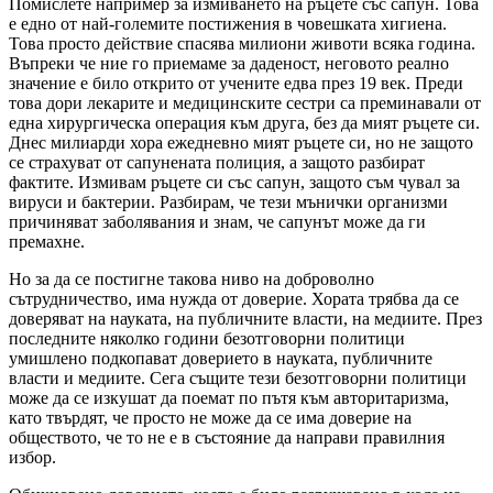
Помислете например за измиването на ръцете със сапун. Това
е едно от най-големите постижения в човешката хигиена.
Това просто действие спасява милиони животи всяка година.
Въпреки че ние го приемаме за даденост, неговото реално
значение е било открито от учените едва през 19 век. Преди
това дори лекарите и медицинските сестри са преминавали от
една хирургическа операция към друга, без да мият ръцете си.
Днес милиарди хора ежедневно мият ръцете си, но не защото
се страхуват от сапунената полиция, а защото разбират
фактите. Измивам ръцете си със сапун, защото съм чувал за
вируси и бактерии. Разбирам, че тези мънички организми
причиняват заболявания и знам, че сапунът може да ги
премахне.
Но за да се постигне такова ниво на доброволно
сътрудничество, има нужда от доверие. Хората трябва да се
доверяват на науката, на публичните власти, на медиите. През
последните няколко години безотговорни политици
умишлено подкопават доверието в науката, публичните
власти и медиите. Сега същите тези безотговорни политици
може да се изкушат да поемат по пътя към авторитаризма,
като твърдят, че просто не може да се има доверие на
обществото, че то не е в състояние да направи правилния
избор.