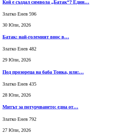
Кой е създал символа „Батак“? Един…
Златко Енев
596
30 Юли, 2026
Батак: най-големият внос в…
Златко Енев
482
29 Юли, 2026
Под прозореца на баба Тонка, или:…
Златко Енев
435
28 Юли, 2026
Митът за потурчването: една от…
Златко Енев
792
27 Юли, 2026