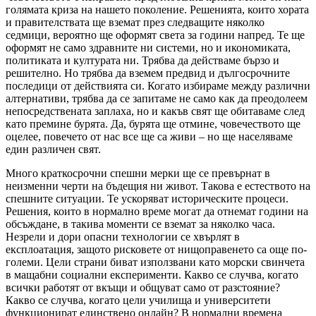
голямата криза на нашето поколение. Решенията, които хората
и правителствата ще вземат през следващите няколко
седмици, вероятно ще оформят света за години напред. Те ще
оформят не само здравните ни системи, но и икономиката,
политиката и културата ни. Трябва да действаме бързо и
решително. Но трябва да вземем предвид и дългосрочните
последици от действията си. Когато избираме между различни
алтернативи, трябва да се запитаме не само как да преодолеем
непосредствената заплаха, но и какъв свят ще обитаваме след
като премине бурята. Да, бурята ще отмине, човечеството ще
оцелее, повечето от нас все ще са живи – но ще населяваме
един различен свят.
Много краткосрочни спешни мерки ще се превърнат в
неизменни черти на бъдещия ни живот. Такова е естеството на
спешните ситуации. Те ускоряват историческите процеси.
Решения, които в нормално време могат да отнемат години на
обсъждане, в такива моменти се вземат за няколко часа.
Незрели и дори опасни технологии се хвърлят в
експлоатация, защото рисковете от нищоправенето са още по-
големи. Цели страни биват използвани като морски свинчета
в мащабни социални експерименти. Какво се случва, когато
всички работят от вкъщи и общуват само от разстояние?
Какво се случва, когато цели училища и университети
функционират единствено онлайн? В нормални времена