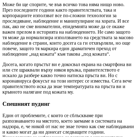
Може би ще спорите, че във всичко това няма нищо ново.
През последните години както правителствата, така и
корпорациите използват все по-сложни технологии за
проследяване, наблюдение и манипулиране на хората. И все
пак, ако не сме внимателни, епидемията може да се окаже
важен прелом в историята на наблюдението. Не само защото
тя може да нормализира използването на средствата за масово
наблюдение в страни, които досега са ги отхвърляли, но още
повече, защото тя маркира един драматичен преход от
наблюдение „над кожата“ към такова „под кожата“.
Досега, когато пръстът ви е докосвал екрана на смартфона ви
или сте щраквали върху някоя връзка, правителството е
искало да разбере какво точно натиска пръста ви. Но с
коронавируса фокусът на този интерес се измества. Сега вече
правителството иска да знае температурата на пръста ви и
кръвното налягане под кожата му.
Спешният пудинг
Един от проблемите, с които се сблъскваме при
разпознаването на мястото, което заемаме в системата на
надзора, е, че никой от нас не знае точно как сме наблюдавани
и какво могат да ни донесат следващите години.