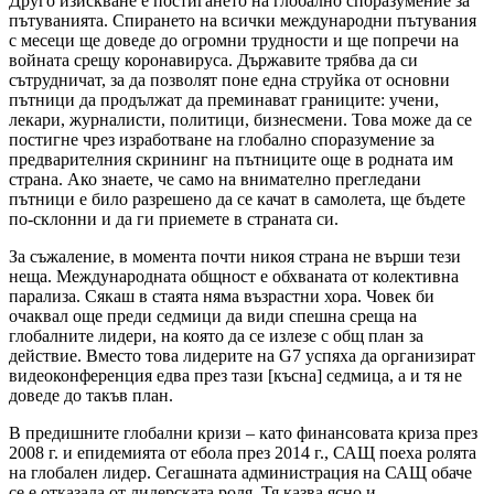
Друго изискване е постигането на глобално споразумение за
пътуванията. Спирането на всички международни пътувания
с месеци ще доведе до огромни трудности и ще попречи на
войната срещу коронавируса. Държавите трябва да си
сътрудничат, за да позволят поне една струйка от основни
пътници да продължат да преминават границите: учени,
лекари, журналисти, политици, бизнесмени. Това може да се
постигне чрез изработване на глобално споразумение за
предварителния скрининг на пътниците още в родната им
страна. Ако знаете, че само на внимателно прегледани
пътници е било разрешено да се качат в самолета, ще бъдете
по-склонни и да ги приемете в страната си.
За съжаление, в момента почти никоя страна не върши тези
неща. Международната общност е обхваната от колективна
парализа. Сякаш в стаята няма възрастни хора. Човек би
очаквал още преди седмици да види спешна среща на
глобалните лидери, на която да се излезе с общ план за
действие. Вместо това лидерите на G7 успяха да организират
видеоконференция едва през тази [късна] седмица, а и тя не
доведе до такъв план.
В предишните глобални кризи – като финансовата криза през
2008 г. и епидемията от ебола през 2014 г., САЩ поеха ролята
на глобален лидер. Сегашната администрация на САЩ обаче
се е отказала от лидерската роля. Тя казва ясно и