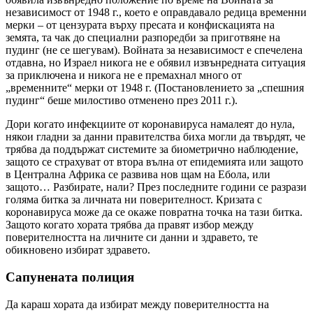
независимост от 1948 г., което е оправдавало редица временни
мерки – от цензурата върху пресата и конфискацията на
земята, та чак до специални разпоредби за приготвяне на
пудинг (не се шегувам). Войната за независимост е спечелена
отдавна, но Израел никога не е обявил извънредната ситуация
за приключена и никога не е премахнал много от
„временните“ мерки от 1948 г. (Постановлението за „спешния
пудинг“ беше милостиво отменено през 2011 г.).
Дори когато инфекциите от коронавируса намалеят до нула,
някои гладни за данни правителства биха могли да твърдят, че
трябва да поддържат системите за биометрично наблюдение,
защото се страхуват от втора вълна от епидемията или защото
в Централна Африка се развива нов щам на Ебола, или
защото… Разбирате, нали? През последните години се разрази
голяма битка за личната ни поверителност. Кризата с
коронавируса може да се окаже повратна точка на тази битка.
Защото когато хората трябва да правят избор между
поверителността на личните си данни и здравето, те
обикновено избират здравето.
Сапунената полиция
Да караш хората да избират между поверителността на