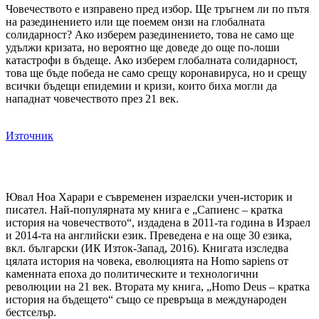
Човечеството е изправено пред избор. Ще тръгнем ли по пътя
на разединението или ще поемем онзи на глобалната
солидарност? Ако изберем разединението, това не само ще
удължи кризата, но вероятно ще доведе до още по-лоши
катастрофи в бъдеще. Ако изберем глобалната солидарност,
това ще бъде победа не само срещу коронавируса, но и срещу
всички бъдещи епидемии и кризи, които биха могли да
нападнат човечеството през 21 век.
Източник
Ювал Ноа Харари е съвременен израелски учен-историк и
писател. Най-популярната му книга е „Сапиенс – кратка
история на човечеството“, издадена в 2011-та година в Израел
и 2014-та на английски език. Преведена е на още 30 езика,
вкл. български (ИК Изток-Запад, 2016). Книгата изследва
цялата история на човека, еволюцията на Homo sapiens от
каменната епоха до политическите и технологични
революции на 21 век. Втората му книга, „Homo Deus – кратка
история на бъдещето“ също се превръща в международен
бестселър.