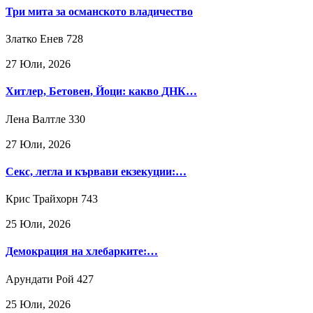
Три мита за османското владичество
Златко Енев
728
27 Юли, 2026
Хитлер, Бетовен, Йоци: какво ДНК…
Лена Валтле
330
27 Юли, 2026
Секс, легла и кървави екзекуции:…
Крис Трайхорн
743
25 Юли, 2026
Демокрация на хлебарките:…
Арундати Рой
427
25 Юли, 2026