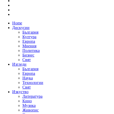
Home
Дискусии
България
Култура
Европа
Мнения
Политика
Бизнес
Свят
Изгледи
България
Европа
Наука
Технологии
Свят
Изкуство
Литература
Кино
Музика
Живопис