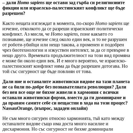
– дали
Homo sapiens
ще остави зад гърба си религиозните
фикции или израелско-палестинският конфликт ще бъде
разрешен?
Както нещата изглеждат в момента, по-скоро
Homo sapiens
ще
изчезне, отколкото да се разреши израелският политически
конфликт. Аз мисля, че
Homo sapiens
, поне какъвто го
познаваме, ще изчезне след около един век, и то не разрушен
от роботи-убийци или нещо такова, а променен и подобрен
чрез биотехнологии и изкуствен интелект, за да се превърне в
нещо друго. Времевата продължителност на този вид промяна
е може би около един век. И е много вероятно, че израелско-
палестинският конфликт няма да бъде разрешен дотогава. Но
той със сигурност ще бъде повлиян от това.
Дали ние и останалите животински видове на тази планета
не са били по-добре без познавателната революция? Дали
без нея все още не бихме живели в хармония с всички
останали животински форми, вместо да ги доминираме и
да правим самите себе си нещастни в хода на този процес?
NassauOrange,
(въпрос, зададен онлайн)
Не съм много сигурен относно хармонията, тъй като между
останалите видове също има доста много насилие и
дисхармония. Но със сигурност не бихме доминирали