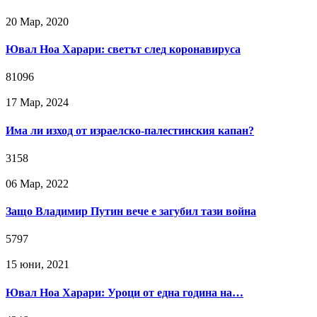
20 Мар, 2020
Ювал Ноа Харари: светът след коронавируса
81096
17 Мар, 2024
Има ли изход от израелско-палестинския капан?
3158
06 Мар, 2022
Защо Владимир Путин вече е загубил тази война
5797
15 юни, 2021
Ювал Ноа Харари: Уроци от една година на…