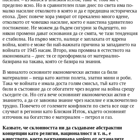
пределно ясно. Но в сравнителен план днес по света има по-
малко насилие отколкото в която и да е предишна историческа
епоха. Днес повече хора умират от прекалено много ядене,
отколкото от човешко насилие, което е наистина удивително
постижение. Не можем да бъдем сигурни за бъдещето, но
някои промени дават основания да се смята, че тази тенденция
е стабилна. На първо място, налице е заплахата от ядрена
война, която е може би най-важната причина за западането на
войната от 1945 насам. Второ, има промяна в естеството на
икономиката – днес тя се преоформила от материално-
базирана на такава, която се базира на знания.
В миналото основните икономически активи са били
материални – неща като житни полета, златни мини и роби.
Така че войната е имала доста голям смисъл, тъй като сте
били в състояние да се обогатите чрез водене на война срещу
съседите си. Но сега вече основният икономически актив е
знанието, а да се завоюва знание чрез насилие е изключително
трудно. Повечето от големите конфликти по света все още се
случват в региони като Близкия Изток, където основният
източник на богатство е материален – петрол и газ.
Казвате, че склонността ни да създаваме абстрактни
концепции като религия, националност и т. н., е
качеството, което разграничава
sapiens
от останалите