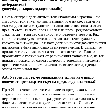
има ли връзка между неговия възход и упадъка на
либерализма?
guneydas,
(въпрос, зададен онлайн)
Не съм сигурен дали анти-интелектуализмът нараства. Със
сигурност той е тук, но пък и винаги го е имало, така че не
съм сигурен дали ситуацията в наши дни е по-лоша от онази
през 1950-те, 1930-те, през 19 век или през Средновековието.
Така че, да – това със сигурност е определена тревога. Бих
казал, че става дума не толкова за анти-интелектуализъм,
колкото за анти-наука. Тъй като дори и най-фундаменталистки
настроените фанатици също са интелектуалци. В смисъл, те
придават голяма важност на човешкия интелект. Един от
проблемите с голяма част от религиозния фанатизъм е, че той
придава прекалено голяма важност на човешкия интелект и
прекалено малко – на емпиричните свидетелства, идещи
откъм света извън нас.
AA:
Уверен ли сте, че радикалният ислям не е нищо
повече от предсмъртен гърч на предмодерната епоха?
През 21 век човечеството е изправено пред някои много
трудни проблеми, било то глобално затопляне, глобално
неравенство или възход на разрушителни технологии като
биотехнологиите или изкуственият интелект. И ние се
нуждаем от отговори на тези предизвикателства, а поне