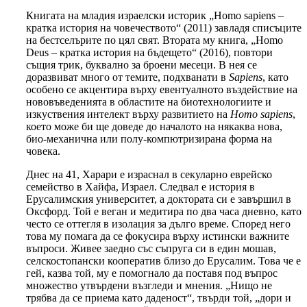
Книгата на младия израелски историк „Homo sapiens –
кратка история на човечеството“ (2011) завладя списъците
на бестселърите по цял свят. Втората му книга, „Homo
Deus – кратка история на бъдещето“ (2016), повтори
същия трик, буквално за броени месеци. В нея се
доразвиват много от темите, подхванати в
Sapiens
, като
особено се акцентира върху евентуалното въздействие на
нововъведенията в областите на биотехнологиите и
изкуствения интелект върху развитието на
Homo sapiens
,
което може би ще доведе до началото на някаква нова,
био-механична или полу-компютризирана форма на
човека.
Днес на 41, Харари е израснал в секуларно еврейско
семейство в Хайфа, Израел. Следвал е история в
Ерусалимския университет, а доктората си е завършил в
Оксфорд. Той е веган и медитира по два часа дневно, като
често се оттегля в изолация за дълго време. Според него
това му помага да се фокусира върху истински важните
въпроси. Живее заедно със съпруга си в един мошав,
селскостопански кооператив близо до Ерусалим. Това че е
гей, казва той, му е помогнало да поставя под въпрос
множество утвърдени възгледи и мнения. „Нищо не
трябва да се приема като даденост“, твърди той, „дори и