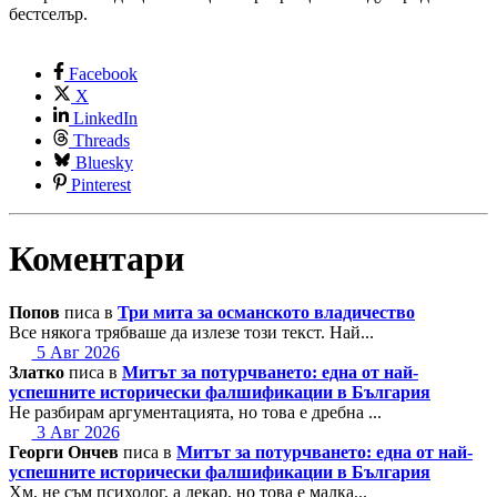
бестселър.
Facebook
X
LinkedIn
Threads
Bluesky
Pinterest
Коментари
Попов
писа в
Три мита за османското владичество
Все някога трябваше да излезе този текст. Най...
5 Авг 2026
Златко
писа в
Митът за потурчването: една от най-
успешните исторически фалшификации в България
Не разбирам аргументацията, но това е дребна ...
3 Авг 2026
Георги Ончев
писа в
Митът за потурчването: една от най-
успешните исторически фалшификации в България
Хм, не съм психолог, а лекар, но това е малка...