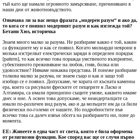
тъй като ще намали огромното замърсяване, причинявано в
наши дни от животновъдството.
Означава ли за вас нещо фразата „модерен разум“ и ако да,
то кога се е появил модерният разум и как изглежда той?
Бетани Хюз, историчка
Знаем много малко за разума. Не разбираме какво е той, какви
са функциите му и как се появил. Когато милиарди неврони в
мозъка изстрелват електрически заряди в определен порядък
[pattern], то как всичко това поражда умственото възприятие,
субективното преживяване на любов, гняв, болка или
удоволствие? Нямаме никаква представа. И понеже разбираме
толкова малко за разума, не знаем също и как и защо той
изобщо се е появил. Допускаме, че хората от късната каменна
ера, които са рисували фреските от пещерите в Ласко и
Алтамира, са имали принципно същите умове, каквито имаме
днес и ние. А освен това допускаме, че неандерталците са
имали по-различен вид разум, ако и да мозъците им да са били
физически по-големи от нашите. Но подробностите във
всичко това са далеч извън обсега на разбирането ни, поне до
момента.
ЕЕ: Живеете в една част от света, която е била оформена
от религиозни функции. Кое според вас ще се случи първо