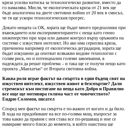
криза усилва натиска за технологическо развитие, вместо да
го намалява. Мисля, че екологическата криза от 21 век ще
бъде аналогична на двете световни войни от 20 век в смисъл,
че тя ще ускори технологическия прогрес.
Докато нещата са ОК, хората ще бъдат много предпазливи при
въвеждането или експериментирането с неща като генно
инженерство при хора или даване контрол върху оръжията на
системи с изкуствен интелект. Но ако има сериозна криза,
причинена например от екологическа деградация, хората ще
бъдат изкушени да опитват всякакви видове технологии с
голям риск, но и потенциални големи завоевания, в
надеждата да решат проблема – и така ще се получи нещо като
проекта „Манхатън“ от Втората световна война.
Каква роля играе фактът на смъртта в един бъдещ свят на
изкуствен интелект, изкуствен живот и безсмъртие? Дали
стремежът към постигане на неща като Добро и Правилно
все още ще мотивира голяма част от човечеството?
Ендрю Соломон, писател
Според мен фактът на смъртта е по-важен от когато и да било.
В хода на придобиване на все по-голяма мощ, въпросът за
това какво да правим с нея става все по-решаващ и ние се
намираме много близо до момента, в който наистина ще