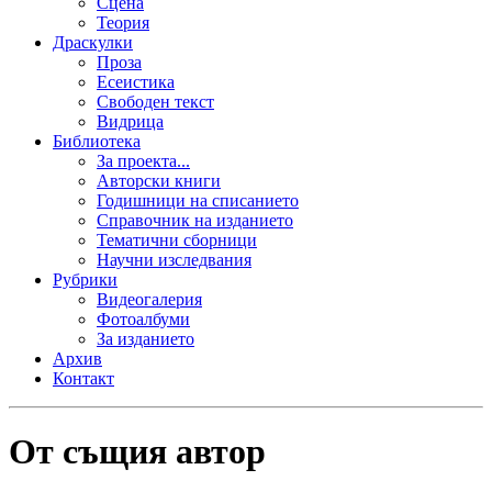
Сцена
Теория
Драскулки
Проза
Есеистика
Свободен текст
Видрица
Библиотека
За проекта...
Авторски книги
Годишници на списанието
Справочник на изданието
Тематични сборници
Научни изследвания
Рубрики
Видеогалерия
Фотоалбуми
За изданието
Архив
Контакт
От същия автор