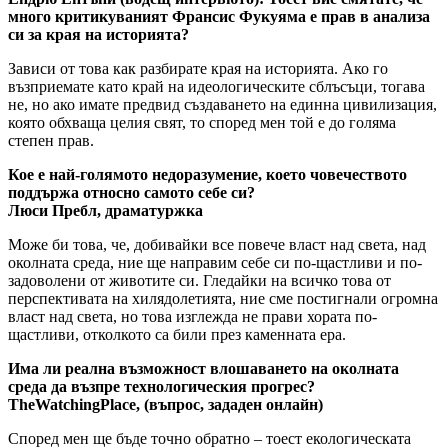
много критикуваният Франсис Фукуяма е прав в анализа
си за края на историята?
Зависи от това как разбирате края на историята. Ако го
възприемате като край на идеологическите сблъсъци, тогава
не, но ако имате предвид създаването на единна цивилизация,
която обхваща целия свят, то според мен той е до голяма
степен прав.
Кое е най-голямото недоразумение, което човечеството
поддържа относно самото себе си?
Люси Пребл, драматуржка
Може би това, че, добивайки все повече власт над света, над
околната среда, ние ще направим себе си по-щастливи и по-
задоволени от животите си. Гледайки на всичко това от
перспективата на хилядолетията, ние сме постигнали огромна
власт над света, но това изглежда не прави хората по-
щастливи, отколкото са били през каменната ера.
Има ли реална възможност влошаването на околната
среда да възпре технологическия прогрес?
TheWatchingPlace
,
(въпрос, зададен онлайн)
Според мен ще бъде точно обратно – тоест екологическата