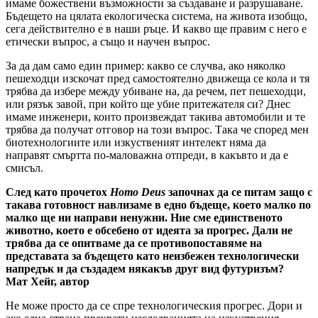
имаме божествени възможности за създаване и разрушаване.
Бъдещето на цялата екологическа система, на живота изобщо,
сега действително е в наши ръце. И какво ще правим с него е
етически въпрос, а също и научен въпрос.
За да дам само един пример: какво се случва, ако няколко
пешеходци изскочат пред самостоятелно движеща се кола и тя
трябва да избере между убиване на, да речем, пет пешеходци,
или рязък завой, при който ще убие притежателя си? Днес
имаме инженери, които произвеждат такива автомобили и те
трябва да получат отговор на този въпрос. Така че според мен
биотехнологиите или изкуственият интелект няма да
направят смъртта по-маловажна отпреди, в какъвто и да е
смисъл.
След като прочетох
Homo Deus
започнах да се питам защо с
такава готовност навлизаме в едно бъдеще, което малко по
малко ще ни направи ненужни. Ние сме единственото
животно, което е обсебено от идеята за прогрес. Дали не
трябва да се опитваме да се противопоставяме на
представата за бъдещето като неизбежен технологически
напредък и да създадем някакъв друг вид футуризъм?
Мат Хейг, автор
Не може просто да се спре технологическия прогрес. Дори и