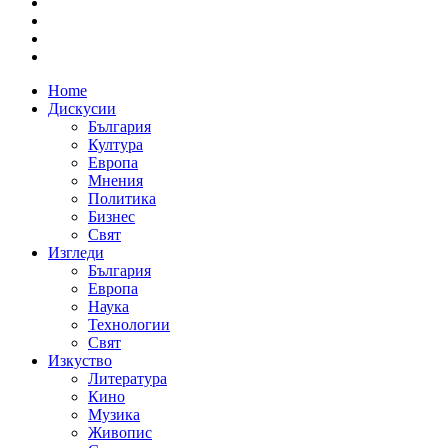
Home
Дискусии
България
Култура
Европа
Мнения
Политика
Бизнес
Свят
Изгледи
България
Европа
Наука
Технологии
Свят
Изкуство
Литература
Кино
Музика
Живопис