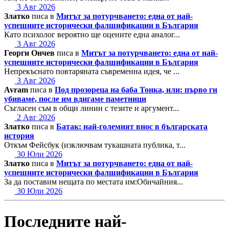
3 Авг 2026
Златко
писа в
Митът за потурчването: една от най-
успешните исторически фалшификации в България
Като психолог вероятно ще оцените една аналог...
3 Авг 2026
Георги Ончев
писа в
Митът за потурчването: една от най-
успешните исторически фалшификации в България
Непрекъснато повтаряната съвременна идея, че ...
3 Авг 2026
Avram
писа в
Под прозореца на баба Тонка, или: първо ги
убиваме, после им вдигаме паметници
Съгласен съм в общи линии с тезите и аргумент...
2 Авг 2026
Златко
писа в
Батак: най-големият внос в българската
история
Откъм Фейсбук (изключвам тукашната публика, т...
30 Юли 2026
Златко
писа в
Митът за потурчването: една от най-
успешните исторически фалшификации в България
За да поставим нещата по местата им:Обичайния...
30 Юли 2026
Последните най-