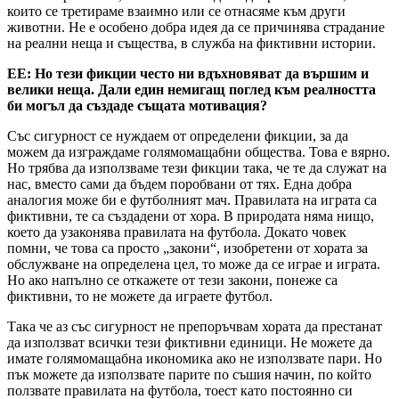
които се третираме взаимно или се отнасяме към други
животни. Не е особено добра идея да се причинява страдание
на реални неща и същества, в служба на фиктивни истории.
ЕЕ: Но тези фикции често ни вдъхновяват да вършим и
велики неща. Дали един немигащ поглед към реалността
би могъл да създаде същата мотивация?
Със сигурност се нуждаем от определени фикции, за да
можем да изграждаме голямомащабни общества. Това е вярно.
Но трябва да използваме тези фикции така, че те да служат на
нас, вместо сами да бъдем поробвани от тях. Една добра
аналогия може би е футболният мач. Правилата на играта са
фиктивни, те са създадени от хора. В природата няма нищо,
което да узаконява правилата на футбола. Докато човек
помни, че това са просто „закони“, изобретени от хората за
обслужване на определена цел, то може да се играе и играта.
Но ако напълно се откажете от тези закони, понеже са
фиктивни, то не можете да играете футбол.
Така че аз със сигурност не препоръчвам хората да престанат
да използват всички тези фиктивни единици. Не можете да
имате голямомащабна икономика ако не използвате пари. Но
пък можете да използвате парите по съшия начин, по който
ползвате правилата на футбола, тоест като постоянно си