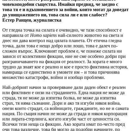
човекоподобни същества. Имайки предвид, че заедно с
това тя е и вдъхновението за войни, които могат да доведат
до унищожението ни, това сила ли е или слабост?
Естер Ранцен, журналистка
От гледна точка на силата е очевидно, че тази способност е
направила от
Homo sapiens
най-силното животно на света и
днес ни дава контрол над цялата планета. От етична гледна
точка, дали това е нещо добро или лошо, това е далеч по-
сложен въпрос. Ключовият проблем е, че понеже силата ни
зависи от колективни фикции, ние не сме особено добри при
разграничаването на фикция от реалност. За хората е много
трудно да знаят кое е реално и кое е просто фиктивна история,
намираща се единствено в умовете им – и това причинява
множество катастрофи, войни и изобщо проблеми.
Най-добрият начин за проверяване дали даден обект е реален
или фиктивен е онзи на страданието. Една нация не може да
страда, тя не може да изпитва болка, не може да изпитва
страх, тя няма съзнание. Дори и ако тя изгуби някоя война,
онези които страдат, са войниците, гражданите, но не и самата
нация. По същия начин не може да страда и някоя корпорация
или лирата-стерлинга, когато изгуби част от ценността си.
Всички тези неща са фикции. Ако хората имат по-често пред
очи това различие, това би могло да подобри начините, по