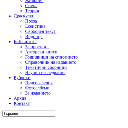
Живопис
Сцена
Теория
Драскулки
Проза
Есеистика
Свободен текст
Видрица
Библиотека
За проекта...
Авторски книги
Годишници на списанието
Справочник на изданието
Тематични сборници
Научни изследвания
Рубрики
Видеогалерия
Фотоалбуми
За изданието
Архив
Контакт