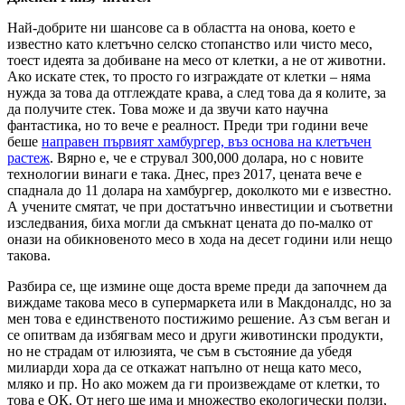
Най-добрите ни шансове са в областта на онова, което е
известно като клетъчно селско стопанство или чисто месо,
тоест идеята за добиване на месо от клетки, а не от животни.
Ако искате стек, то просто го изграждате от клетки – няма
нужда за това да отглеждате крава, а след това да я колите, за
да получите стек. Това може и да звучи като научна
фантастика, но то вече е реалност. Преди три години вече
беше
направен първият хамбургер, въз основа на клетъчен
растеж
. Вярно е, че е струвал 300,000 долара, но с новите
технологии винаги е така. Днес, през 2017, цената вече е
спаднала до 11 долара на хамбургер, доколкото ми е известно.
А учените смятат, че при достатъчно инвестиции и съответни
изследвания, биха могли да смъкнат цената до по-малко от
онази на обикновеното месо в хода на десет години или нещо
такова.
Разбира се, ще измине още доста време преди да започнем да
виждаме такова месо в супермаркета или в Макдоналдс, но за
мен това е единственото постижимо решение. Аз съм веган и
се опитвам да избягвам месо и други животински продукти,
но не страдам от илюзията, че съм в състояние да убедя
милиарди хора да се откажат напълно от неща като месо,
мляко и пр. Но ако можем да ги произвеждаме от клетки, то
това е ОК. От него ще има и множество екологически ползи,