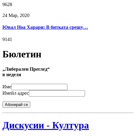
9628
24 Мар, 2020
Ювал Ноа Харари: В битката срещу…
9141
Бюлетин
„Либерален Преглед“
в неделя
Име
Имейл адрес
Абонирай се
Дискусии - Култура