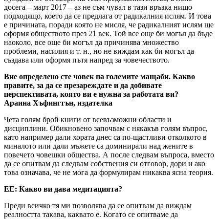
досега – март 2017 – аз не съм чувал в тази връзка нищо
подходящо, което да се предлага от радикалния ислям. И това
е причината, поради която не мисля, че радикалният ислям ще
оформя обществото през 21 век. Той все още би могъл да бъде
наоколо, все още би могъл да причинява множество
проблеми, насилия и т. н., но не виждам как би могъл да
създава или оформя пътя напред за човечеството.
Вие определено сте човек на големите мащаби. Какво
правите, за да се презареждате и да добивате
перспективата, която ви е нужна за работата ви?
Араина Хъфингтън, издателка
Чета голям брой книги от всевъзможни области и
дисциплини. Обикновено започвам с някакъв голям въпрос,
като например дали хората днес са по-щастливи отколкото в
миналото или дали мъжете са доминирали над жените в
повечето човешки общества. А после следвам въпроса, вместо
да се опитвам да следвам собствения си отговор, дори и ако
това означава, че не мога да формулирам никаква ясна теория.
ЕЕ: Какво ви дава медитацията?
Преди всичко тя ми позволява да се опитвам да виждам
реалността такава, каквато е. Когато се опитваме да