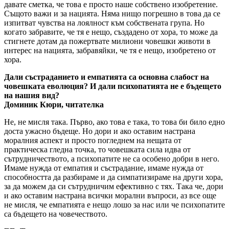
давате сметка, че това е просто наше собствено изобретение.
Същото важи и за нацията. Няма нищо погрешно в това да се
изпитват чувства на лоялност към собствената група. Но
когато забравите, че тя е нещо, създадено от хора, то може да
стигнете дотам да пожертвате милиони човешки животи в
интерес на нацията, забравяйки, че тя е нещо, изобретено от
хора.
Дали състраданието и емпатията са основна слабост на
човешката еволюция? И дали психопатията не е бъдещето
на нашия вид?
Доминик Кюри, читателка
Не, не мисля така. Първо, ако това е така, то това би било едно
доста ужасно бъдеще. Но дори и ако оставим настрана
моралния аспект и просто погледнем на нещата от
практическа гледна точка, то човешката сила идва от
сътрудничеството, а психопатите не са особено добри в него.
Имаме нужда от емпатия и състрадание, имаме нужда от
способността да разбираме и да симпатизираме на други хора,
за да можем да си сътрудничим ефективно с тях. Така че, дори
и ако оставим настрана всички морални въпроси, аз все още
не мисля, че емпатията е нещо лошо за нас или че психопатите
са бъдещето на човечеството.