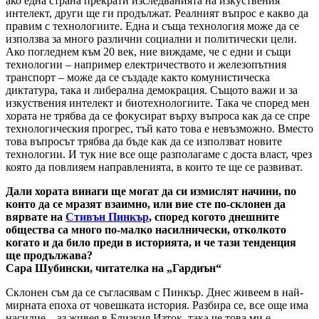
ако една страна прекрати изследванията на изкуствения
интелект, други ще ги продължат. Реалният въпрос е какво да
правим с технологиите. Една и съща технология може да се
използва за много различни социални и политически цели.
Ако погледнем към 20 век, ние виждаме, че с едни и същи
технологии – например електричеството и железопътния
транспорт – може да се създаде както комунистическа
диктатура, така и либерална демокрация. Същото важи и за
изкуствения интелект и биотехнологиите. Така че според мен
хората не трябва да се фокусират върху въпроса как да се спре
технологическия прогрес, тъй като това е невъзможно. Вместо
това въпросът трябва да бъде как да се използват новите
технологии. И тук ние все още разполагаме с доста власт, чрез
която да повлияем направленията, в които те ще се развиват.
Дали хората винаги ще могат да си измислят начини, по
които да се мразят взаимно, или вие сте по-склонен да
вярвате на
Стивън Пинкър
, според когото днешните
общества са много по-малко насилнически, отколкото
когато и да било преди в историята, и че тази тенденция
ще продължава?
Сара Шубински, читателка на „Гардиън“
Склонен съм да се съгласявам с Пинкър. Днес живеем в най-
мирната епоха от човешката история. Разбира се, все още има
насилие – аз живея в Близкия Изток, така че това ми е