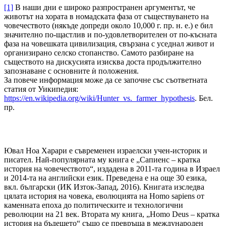
[1]
В наши дни е широко разпространен аргументът, че
животът на хората в номадската фаза от съществуването на
човечеството (някъде допреди около 10,000 г. пр. н. е.) е бил
значително по-щастлив и по-удовлетворителен от по-късната
фаза на човешката цивилизация, свързана с уседнал живот и
организирано селско стопанство. Самото разбиране на
съществото на дискусията изисква доста продължително
запознаване с основните ѝ положения.
За повече информация може да се започне със съответната
статия от Уикипедия:
https://en.wikipedia.org/wiki/Hunter_vs._farmer_hypothesis
. Бел.
пр.
Ювал Ноа Харари е съвременен израелски учен-историк и
писател. Най-популярната му книга е „Сапиенс – кратка
история на човечеството“, издадена в 2011-та година в Израел
и 2014-та на английски език. Преведена е на още 30 езика,
вкл. български (ИК Изток-Запад, 2016). Книгата изследва
цялата история на човека, еволюцията на Homo sapiens от
каменната епоха до политическите и технологични
революции на 21 век. Втората му книга, „Homo Deus – кратка
история на бъдещето“ също се превръща в международен