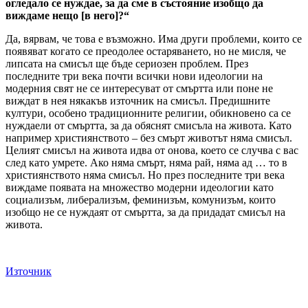
огледало се нуждае, за да сме в състояние изобщо да
виждаме нещо [
в него]
?“
Да, вярвам, че това е възможно. Има други проблеми, които се
появяват когато се преодолее остаряването, но не мисля, че
липсата на смисъл ще бъде сериозен проблем. През
последните три века почти всички нови идеологии на
модерния свят не се интересуват от смъртта или поне не
виждат в нея някакъв източник на смисъл. Предишните
култури, особено традиционните религии, обикновено са се
нуждаели от смъртта, за да обяснят смисъла на живота. Като
например християнството – без смърт животът няма смисъл.
Целият смисъл на живота идва от онова, което се случва с вас
след като умрете. Ако няма смърт, няма рай, няма ад … то в
християнството няма смисъл. Но през последните три века
виждаме появата на множество модерни идеологии като
социализъм, либерализъм, феминизъм, комунизъм, които
изобщо не се нуждаят от смъртта, за да придадат смисъл на
живота.
Източник