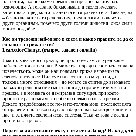
планетата, ако не бяхме преминали през познавателната
революция. А тогава не бихме имали и екологическата
катастрофа, пред която планетата е изправена сега. Така че, да
– без познавателната революция, предполагам, повечето
други организми, повечето други големи животни, биха били
много по-добре.
Кое ви тревожи най-много в света и какво правите, за да се
справите с грижите си?
LeaActforChange,
(въпрос, зададен онлайн)
Има толкова много грижи, че просто не съм сигурен коя е
най-голямата от всички. В момента, поради огромната сила на
човечеството, може би най-голямата грижа е човешката
слепота и глупост. Ние сме изключително мъдър вид, в
толкова много отношения – но когато се стигне до вземането
на важни решения ние сме склонни да правим тези ужасни
грешки, а в момента се намираме в ситуация, при която
просто не разполагаме с особено голямо поле за грешки.
Докато придобиваме все по- и по-голяма мощ, последствията
от правенето на някой глупав избор стават катастрофални и за
нас, и за цялата екологическа система. Така че това е реална
причина за тревога.
Нараства ли анти-интелектуализмът на Запад? И ако да, то