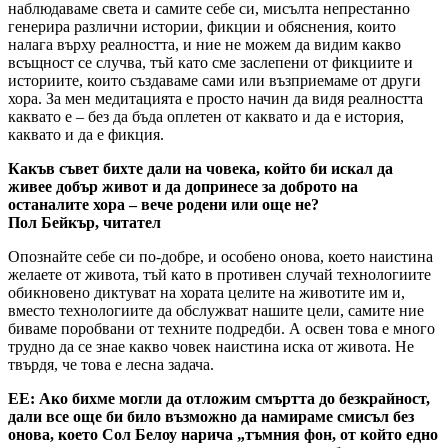
наблюдаваме света и самите себе си, мисълта непрестанно
генерира различни истории, фикции и обяснения, които
налага върху реалността, и ние не можем да видим какво
всъщност се случва, тъй като сме заслепени от фикциите и
историите, които създаваме сами или възприемаме от други
хора. За мен медитацията е просто начин да видя реалността
каквато е – без да бъда оплетен от каквато и да е история,
каквато и да е фикция.
Какъв съвет бихте дали на човека, който би искал да
живее добър живот и да допринесе за доброто на
останалите хора – вече родени или още не?
Пол Бейкър
,
читател
Опознайте себе си по-добре, и особено онова, което наистина
желаете от живота, тъй като в противен случай технологиите
обикновено диктуват на хората целите на животите им и,
вместо технологиите да обслужват нашите цели, самите ние
биваме поробвани от техните подредби. А освен това е много
трудно да се знае какво човек наистина иска от живота. Не
твърдя, че това е лесна задача.
ЕЕ: Ако бихме могли да отложим смъртта до безкрайност,
дали все още би било възможно да намираме смисъл без
онова, което Сол Белоу нарича „тъмния фон, от който едно