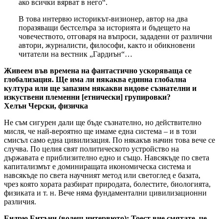
ако всички вярват в него“.
В това интервю историкът-визионер, автор на два
поразяващи бестселъра за историята и бъдещето на
човечеството, отговаря на въпроси, зададени от различни
автори, журналисти, философи, както и обикновени
читатели на вестник „Гардиън“…
Живеем във времена на фантастично ускоряваща се
глобализация. Ще има ли някаква единна глобална
култура или ще запазим някакви видове съзнателни и
изкуствени племенни [
етнически]
групировки?
Хелън Черски, физичка
Не съм сигурен дали ще бъде съзнателно, но действително
мисля, че най-вероятно ще имаме една система – и в този
смисъл само една цивилизация. По някакъв начин това вече се
случва. По целия свят политическото устройство на
държавата е приблизително едно и също. Навсякъде по света
капитализмът е доминиращата икономическа система и
навсякъде по света научният метод или светоглед е базата,
чрез която хората разбират природата, болестите, биологията,
физиката и т. н. Вече няма фундаментални цивилизационни
различия.
Ендрю Ентъни (водещ интервюто): Тоест вие смятате, че