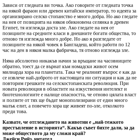
Зависи от гледната ви точка. Ако говорите от гледната точка
на някой фараон или древен китайски император, то идеята за
организирано селско стопанство е много добра. Но ако гледате
на нея от позицията на някоя обикновена селянка в древен
Египет, тя изглежда доста зле. Ако гледате на нея от
позициите на средните класи в днешните богати общества, то
отново тя изглежда много добре. Но ако я разгледате от
позициите на някой човек в Бангладеш, който работи по 12
час на ден в някоя малка фабричка, тя отново изглежда зле.
Няма абсолютно никакъв начин за връщане на часовниците
обратно, тоест да се върнат към номадски живот осем
милиарда хора на планетата. Така че реалният въпрос е как да
се извлече най-доброто от настоящата ни ситуация и как да не
повторим грешките на селскостопанската революция. При
новата революция в областите на изкуствения интелект и
биотехнологиите е налице опасността, че отново цялата власт
и ползите от тях ще бъдат монополизирани от един много
малък елит, а повечето хора ще живеят по-зле, отколкото
преди това.
Казвате, че отглеждането на животни е „най-тежкото
престъпление в историята“. Какъв съвет бихте дали, за да
може обществото да му сложи край?
Джейси Рийз, читател