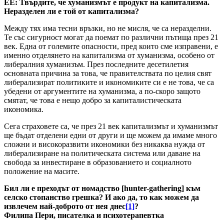
ЕЕ: Твърдите, че хуманизмът е продукт на капитализма.
Неразделен ли е той от капитализма?
Между тях има тесни връзки, но не мисля, че са неразделни.
Те със сигурност могат да поемат по различни пътища през 21
век. Една от големите опасности, пред които сме изправени, е
именно отделянето на капитализма от хуманизма, особено от
либералния хуманизъм. През последните десетилетия
основната причина за това, че правителствата по целия свят
либерализират политиките и икономиките си е не това, че са
убедени от аргументите на хуманизма, а по-скоро защото
смятат, че това е нещо добро за капиталистическата
икономика.
Сега страховете са, че през 21 век капитализмът и хуманизмът
ще бъдат отделени едни от други и ще можем да имаме много
сложни и високоразвити икономики без никаква нужда от
либерализиране на политическата система или даване на
свобода за инвестиране в образованието и социалното
положение на масите.
Бил ли е преходът от номадство [
hunter-gathering]
към
селско стопанство грешка? И ако да, то как можем да
извлечем най-доброто от нея днес
[1]
?
Филипа Пери, писателка и психотерапевтка