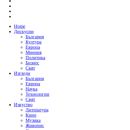
Home
Дискусии
България
Култура
Европа
Мнения
Политика
Бизнес
Свят
Изгледи
България
Европа
Наука
Технологии
Свят
Изкуство
Литература
Кино
Музика
Живопис