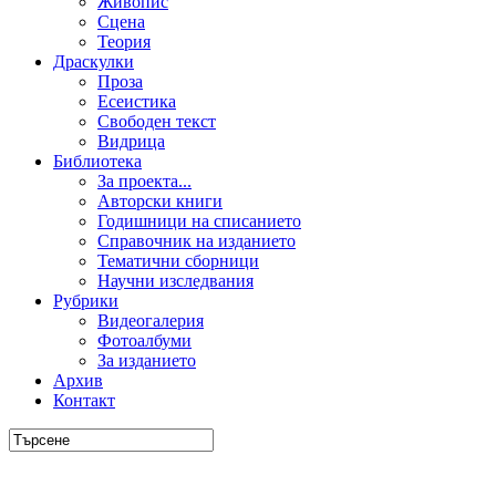
Живопис
Сцена
Теория
Драскулки
Проза
Есеистика
Свободен текст
Видрица
Библиотека
За проекта...
Авторски книги
Годишници на списанието
Справочник на изданието
Тематични сборници
Научни изследвания
Рубрики
Видеогалерия
Фотоалбуми
За изданието
Архив
Контакт