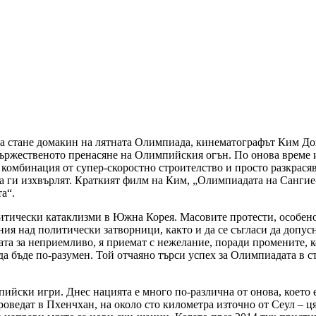
 да стане домакин на лятната Олимпиада, кинематографът Ким До
а тържественото пренасяне на Олимпийския огън. По онова време
ва комбинация от супер-скоростно строителство и просто разкрас
да ги изхвърлят. Краткият филм на Ким, „Олимпиадата на Сангие
а“.
литически катаклизми в Южна Корея. Масовите протести, особено
ния над политически затворници, както и да се съгласи да допу
а за неприемливо, я приемат с нежелание, поради промените, ко
а бъде по-разумен. Той отчаяно търси успех за Олимпиадата в ст
йски игри. Днес нацията е много по-различна от онова, което е
роведат в Пхенчхан, на около сто километра източно от Сеул – ц