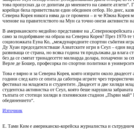
това пропуснах да се допитам до мнението на самите атлети“. 
корейци биха приветствали един обединен отбор. Но днес, казва
Северна Корея никога няма да се промени – и че Южна Корея м
членове на правителството на Мун са точно онези активисти на 
В американското медийно представяне на „Севернокорейската ат
само за подобряване на образа на Северна Корея? През 1970-т
социоложката Еуна Ко, „международните спортни събития играе
Ду Хуан председателстваше Азиатските игри в Сеул – един вид
развиваща се страна, но всяка година тя продължава да влага 
без да се смятат тринадесетте милиарда долара, похарчени за 
Верле де Бошер, професорка по спортни политики в университ
Това е вярно и за Северна Корея, която изпрати около двадесе
години след като се опита да саботира игрите чрез терористич
фестивал на младежта и студентите. Двадесет и две хиляди мла
студентска активистка от Сеул, която беше нарушила забраната
тълпата от стотици хиляди в пхенянския стадион „Първи май“ Р
обединението“.
Източник
Е. Тами Ким е американско-корейска журналистка и сътруднич