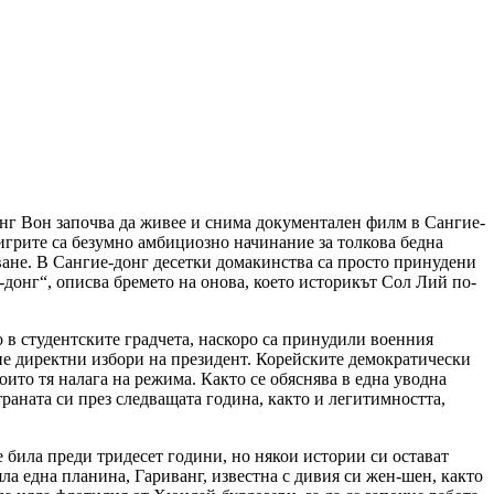
нг Вон започва да живее и снима документален филм в Сангие-
 игрите са безумно амбициозно начинание за толкова бедна
яване. В Сангие-донг десетки домакинства са просто принудени
-донг“, описва бремето на онова, което историкът Сол Лий по-
 в студентските градчета, наскоро са принудили военния
сне директни избори на президент. Корейските демократически
ито тя налага на режима. Както се обяснява в една уводна
раната си през следващата година, както и легитимността,
 била преди тридесет години, но някои истории си остават
яла една планина, Гариванг, известна с дивия си жен-шен, както