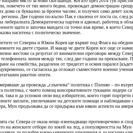
се направи място за нови ски-шанци. Когато през 2014 тук присти
ли, повечето от тях много бедни, провеждат демонстрации срещ
их дома си буквално за броени часове, и получих само девет хиля
 региона. Две години по-късно Пак е свалена от поста си, след
а либералната Демократическа партия и адвокат, работещ в облас
ните щати и започва мандата си точно във време, в което Север
казва наситена с политическо значение.
летите от Северна и Южна Корея ще вървят под Флага на обедине
ните на двете страни. И макар че двете Кореи все още се намир
олични жестове са резултат от внимателни преговори между Севе
 телефонната линия между тях, след две години на прекъсване. 
ране на семейства, разделени от тридесет и осмия паралел [къд
увременно, се съгласиха да отложат съвместните военни учени
нататъшни ракетни опити.
меряваше да провежда „слънчева“ политика с Пхенян – по вътр
а политика, с чиято помощ консервативните тукашни лидери са
я, така и да успокои онзи вид избиратели, които горят портрети
ните заплати, увеличаване на детските помощи и наблюдаване н
вера, Мун продължава да се придържа към някои аспекти на амер
ята със Севера се оказа нещо изненадващо противоречиво и сп
о на женските отбори по хокей на лед, а популярността на Мун 
надявах да подобря южно-северните отношения и да насърча една