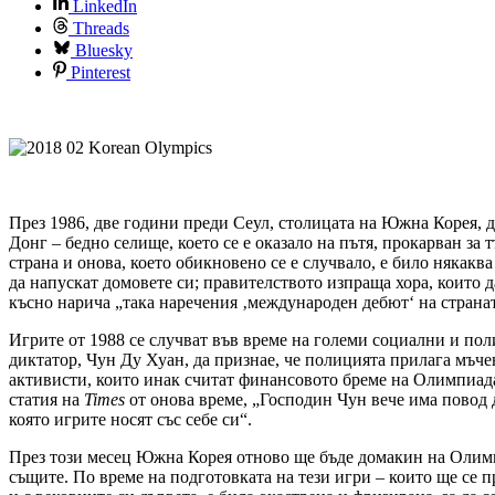
LinkedIn
Threads
Bluesky
Pinterest
През 1986, две години преди Сеул, столицата на Южна Корея,
Донг – бедно селище, което се е оказало на пътя, прокарван з
страна и онова, което обикновено се е случвало, е било някак
да напускат домовете си; правителството изпраща хора, които 
късно нарича „така наречения ‚международен дебют‘ на странат
Игрите от 1988 се случват във време на големи социални и по
диктатор, Чун Ду Хуан, да признае, че полицията прилага мъче
активисти, които инак считат финансовото бреме на Олимпиадат
статия на
Times
от онова време, „Господин Чун вече има повод д
която игрите носят със себе си“.
През този месец Южна Корея отново ще бъде домакин на Олимпи
същите. По време на подготовката на тези игри – които ще се п