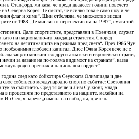
ти в Станфорд, ми каза, че преди двадесет години повечето
а Северна Корея. Те смятат, че всичко това е само шоу и че
алния флаг и химн“. Шин отбелязва, че множество висши
рите от 1988. „Те мислят от перспективата на 1987“, смята той.
остепенни. Дали спортистите, представяни в Пхенчхан, служат
та като на национално-изграждаща стратегия. Според
ането на легитимацията на режима пред света“. През 1986 Чун
но необходимия глобален капитал. Днес Южна Корея вече не е
еобладаващото мнозинство други азиатски и европейски страни,
 начин за даване на по-голяма видимост на страната“, казва
 международен престиж и национална гордост“.
а година след като бойкотира Сеулската Олимпиада и две
 на свое собствено международно спортно събитие: Световния
 тук за събитието. Сред тя беше и Лим Су-кюнг, млада
ама в процесията по представянето на нациите, махайки на
 Ир Сен, я нарече „символ на свободата, цвете на