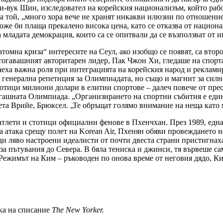
Ги-вук Шин, изследовател на корейския национализъм, който рабо
 той, „много хора вече не хранят никакви илюзии по отношение н
оже би плаща прекалено висока цена, като се отказва от национ
младата демокрация, които са се опитвали да се възползват от иг
омна криза“ интересите на Сеул, ако изобщо се появят, са втор
е тогавашният авторитарен лидер, Пак Чжон Хи, гледаше на спор
ха важна роля при интеграцията на корейския народ и рекламир
 генерална репетиция за Олимпиадата, но също и магнит за сил
стотици милиони долари в елитни спортове – далеч повече от пр
сегашната Олимпиада. „Организирането на спортни събития е един
ета Врийе, Брюксел. „Те обръщат голямо внимание на неща като
т атлети и стотици официални фенове в Пхенчхан. През 1989, едн
на атака срещу полет на Korean Air, Пхенян обяви провеждането
ди ляво настроени идеалисти от почти двеста страни пристигнаха
 за пътувания до Севера. В бяла тениска и джинси, тя вървеше с
ежимът на Ким – ръководен по онова време от неговия дядо, Ким
ка на списание
The New Yorker.