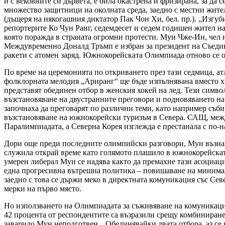
и с вековните си дървета, е била окастрена и фризирана, за да 
множество защитници на околната среда, заедно с местни жите
(дъщеря на някогашния диктатор Пак Чон Хи, бел. пр.). „Изгуб
репортерите Ко Чун Ранг, седемдесет и седем годишен жител на
която поражда в страната огромни протести. Мун Чже-Ин, чел н
Междувременно Доналд Тръмп е избран за президент на Съедине
ракети с атомен заряд. Южнокорейската Олимпиада отново се о
По време на церемонията по откриването през тази седмица, ат
фолклорната мелодия „Ариранг“ ще бъде изпълнявана вместо хим
представят обединен отбор в женския хокей на лед. Тези симв
възстановяване на двустранните преговори и подновяването на
започнаха да преговарят по различни теми, като например съби
възстановяване на южнокорейски туризъм в Севера. САЩ, межд
Паралимпиадата, а Северна Корея изглежда е престанала с по-
Дори още преди последните олимпийски разговори, Мун възна
служила открай време като голямото плашило в южнокорейскат
умерен либерал Мун се надява както да премахне тази асоциаци
една прогресивна вътрешна политика – повишаване на минимал
заедно с това се държи меко в директната комуникация със Се
мерки на първо място.
Но използването на Олимпиадата за съживяване на комуникаци
42 процента от респондентите са възразили срещу комбиниранет
заварило Мун неподготвен. „Обединявайки двата отбора, аз се 