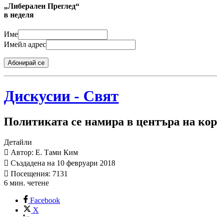
„Либерален Преглед“
в неделя
Име
Имейл адрес
Абонирай се
Дискусии - Свят
Политиката се намира в центъра на ко
Детайли
Автор: Е. Тами Ким
Създадена на 10 февруари 2018
Посещения: 7131
6 мин. четене
Facebook
X