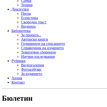
Сцена
Теория
Драскулки
Проза
Есеистика
Свободен текст
Видрица
Библиотека
За проекта...
Авторски книги
Годишници на списанието
Справочник на изданието
Тематични сборници
Научни изследвания
Рубрики
Видеогалерия
Фотоалбуми
За изданието
Архив
Контакт
Бюлетин