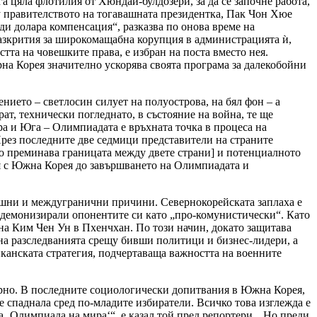
га цяла флотилия от Хюндай-булдозери, за да се започне работа,
у правителството на тогавашната президентка, Пак Чон Хюе
ди долара компенсация“, разказва по онова време на
 разкрития за широкомащабна корупция в администрацията ѝ,
тта на човешките права, е избран на поста вместо нея.
на Корея значително ускорява своята програма за далекобойни
нието – светлосин силует на полуострова, на бял фон – а
ат, технически погледнато, в състояние на война, те ще
ра и Юга – Олимпиадата е връхната точка в процеса на
През последните две седмици представители на страните
ето преминава границата между двете страни] и потенциалното
я с Южна Корея до завършването на Олимпиадата и
ешни и междугранични причини. Севернокорейската заплаха е
 демонизирали опонентите си като „про-комунистически“. Като
 на Ким Чен Ун в Пхенчхан. По този начин, докато защитава
а разследванията срещу бивши политици и бизнес-лидери, а
иканската стратегия, подчертаваща важността на военните
орно. В последните социологически допитвания в Южна Корея,
е спаднала сред по-младите избиратели. Всичко това изглежда е
 ‚Олимпиада на мира‘“, е казал той пред репортери. „Но преди