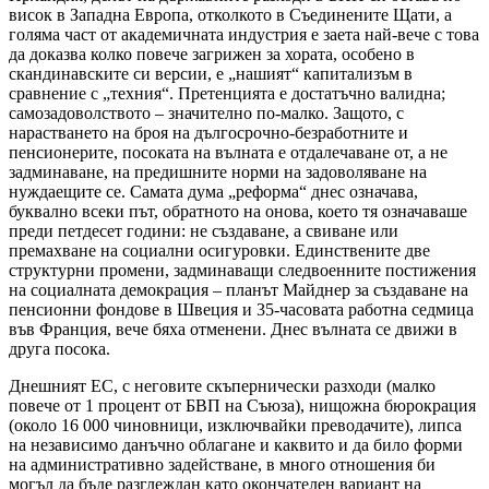
висок в Западна Европа, отколкото в Съединените Щати, а
голяма част от академичната индустрия е заета най-вече с това
да доказва колко повече загрижен за хората, особено в
скандинавските си версии, е „нашият“ капитализъм в
сравнение с „техния“. Претенцията е достатъчно валидна;
самозадоволството – значително по-малко. Защото, с
нарастването на броя на дългосрочно-безработните и
пенсионерите, посоката на вълната е отдалечаване от, а не
задминаване, на предишните норми на задоволяване на
нуждаещите се. Самата дума „реформа“ днес означава,
буквално всеки път, обратното на онова, което тя означаваше
преди петдесет години: не създаване, а свиване или
премахване на социални осигуровки. Единствените две
структурни промени, задминаващи следвоенните постижения
на социалната демокрация – планът Майднер за създаване на
пенсионни фондове в Швеция и 35-часовата работна седмица
във Франция, вече бяха отменени. Днес вълната се движи в
друга посока.
Днешният ЕС, с неговите скъпернически разходи (малко
повече от 1 процент от БВП на Съюза), нищожна бюрокрация
(около 16 000 чиновници, изключвайки преводачите), липса
на независимо данъчно облагане и каквито и да било форми
на административно задействане, в много отношения би
могъл да бъде разглеждан като окончателен вариант на