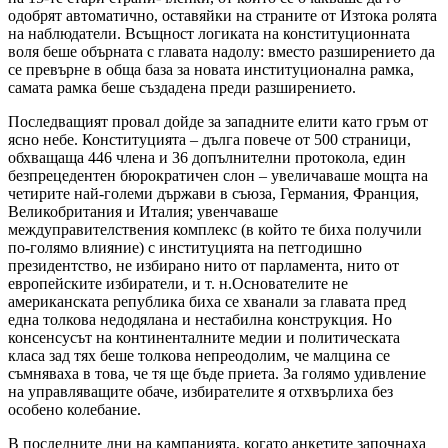
одобрят автоматично, оставяйки на страните от Изтока ролята
на наблюдатели. Всъщност логиката на конституционната
воля беше обърната с главата надолу: вместо разширението да
се превърне в обща база за новата институционална рамка,
самата рамка беше създадена преди разширението.
Последващият провал дойде за западните елити като гръм от
ясно небе. Конституцията – дълга повече от 500 страници,
обхващаща 446 члена и 36 допълнителни протокола, един
безпрецедентен бюрократичен слон – увеличаваше мощта на
четирите най-големи държави в съюза, Германия, Франция,
Великобритания и Италия; увенчаваше
междуправителствения комплекс (в който те биха получили
по-голямо влияние) с институцията на петгодишно
президентство, не избирано нито от парламента, нито от
европейските избиратели, и т. н.Основателите не
американската република биха се хванали за главата пред
една толкова недодялана и нестабилна конструкция. Но
консенсусът на континенталните медии и политическата
класа зад тях беше толкова непреодолим, че малцина се
съмняваха в това, че тя ще бъде приета. За голямо удивление
на управляващите обаче, избирателите я отхвърлиха без
особено колебание.
В последните дни на кампанията, когато анкетите започнаха