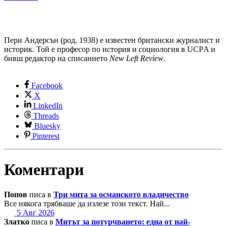
Пери Андерсън (род. 1938) е известен британски журналист и
историк. Той е професор по история и социология в UCРA и
бивш редактор на списанието
New Left Review
.
Facebook
X
LinkedIn
Threads
Bluesky
Pinterest
Коментари
Попов
писа в
Три мита за османското владичество
Все някога трябваше да излезе този текст. Най...
5 Авг 2026
Златко
писа в
Митът за потурчването: една от най-