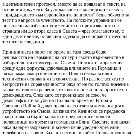
в допълнителен протокол, вместо да се появяват в текста на
основния документ. За успокояване на холандската съвест,
„придържането към европейските ценности“ беше обявено за
тест по въпроса за членството. На полските управници бе
позволено да избегнат унижението на принизяването на
страната им до втора класа в Съвета – чрез отлагането му с
едно десетилетие, оставяйки задачата да се оправят с него на
техните наследници.
Принципната новост по време на тази среща беше
решимостта на Германия да осигури своето върховенство в
избирателната структура на Съвета. Полските възражения
срещу една формула, удвояваща влиянието на Германия и
рязко намаляваща влиянието на Полша имаха всички
технически основания на своя страна. Но разногласията по
въпросите на справедливостта бяха от не по-голямо значение
за окончателното решение, отколкото онези по въпросите на
демокрацията. След като се провикнаха високо, че
демографските загуби на Полша по време на Втората
Световна Война й дават право на съответна компенсация в
устройството на Съюза, близнаците Качински се предадоха
също толкова бързо, колкото и предвоенните полски
полковници по време на германския Блиц. Смелите приказки
бяха набързо забравени и всичко беше уредено чрез един
телефонен разговор. За един регион, в който Полша представя