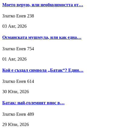
Моето верую, или необходимостта от…
Златко Енев
238
03 Авг, 2026
Османската мушмула, или как една…
Златко Енев
754
01 Авг, 2026
Кой е създал символа „Батак“? Един…
Златко Енев
614
30 Юли, 2026
Батак: най-големият внос в…
Златко Енев
489
29 Юли, 2026