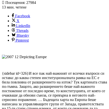
Посещения: 27984
13 мин. четене
Facebook
X
LinkedIn
Threads
Bluesky
Pinterest
{sidebar id=326}И все пак най-важният от всички въпроси си
остава: до каква степен институционалната рамка на ЕС е
била повлияна от разширението на изток? Тук картината става
по-тъмна. Защото, ако разширението беше най-важното
постижение от последно време, то конституцията, от която се
очакваше да обнови съюза, се превърна в неговото най-
сериозно поражение. … Бъдещата харта на Европа беше
написана за управляващите групи от Запада, правителствата
на 15-те стари страни-членки, от които се очакваше да го