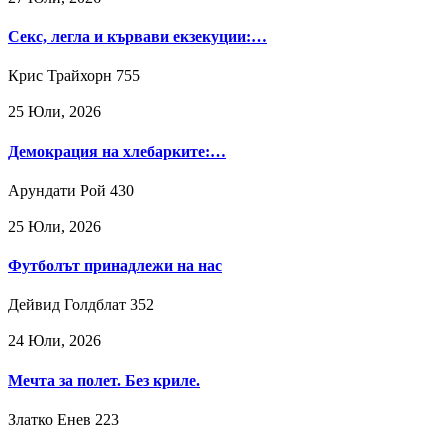
Секс, легла и кървави екзекуции:…
Крис Трайхорн
755
25 Юли, 2026
Демокрация на хлебарките:…
Арундати Рой
430
25 Юли, 2026
Футболът принадлежи на нас
Дейвид Голдблат
352
24 Юли, 2026
Мечта за полет. Без криле.
Златко Енев
223