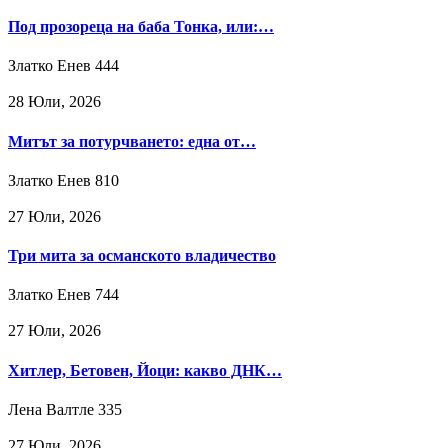
Под прозореца на баба Тонка, или:…
Златко Енев
444
28 Юли, 2026
Митът за потурчването: една от…
Златко Енев
810
27 Юли, 2026
Три мита за османското владичество
Златко Енев
744
27 Юли, 2026
Хитлер, Бетовен, Йоци: какво ДНК…
Лена Валтле
335
27 Юли, 2026