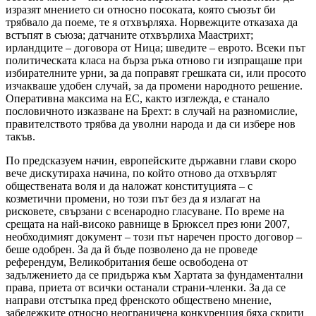
изразят мнението си относно посоката, която съюзът би
трябвало да поеме, те я отхвърляха. Норвежците отказаха да
встъпят в съюза; датчаните отхвърлиха Маастрихт;
ирландците – договора от Ница; шведите – еврото. Всеки път
политическата класа на бърза ръка отново ги изпращаше при
избирателните урни, за да поправят грешката си, или просото
изчакваше удобен случай, за да промени народното решение.
Оперативна максима на ЕС, както изглежда, е станало
пословичното изказване на Брехт: в случай на разномислие,
правителството трябва да уволни народа и да си избере нов
такъв.
По предсказуем начин, европейските държавни глави скоро
вече дискутираха начина, по който отново да отхвърлят
обществената воля и да наложат конституцията – с
козметични промени, но този път без да я излагат на
рисковете, свързани с всенародно гласуване. По време на
срещата на най-високо равнище в Брюксел през юни 2007,
необходимият документ – този път наречен просто договор –
беше одобрен. За да й бъде позволено да не проведе
референдум, Великобритания беше освободена от
задължението да се придържа към Хартата за фундаментални
права, приета от всички останали страни-членки. За да се
направи отстъпка пред френското обществено мнение,
забележките относно неограничена конкуренция бяха скрити