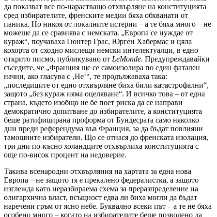
да показват все по-нарастващо отхвърляне на конституцията
сред избирателите, френските медии бяха обхванати от
паника. Но никоя от локалните истерии – а те бяха много – не
можеше да се сравнява с немската. „Европа се нуждае от
кураж“, поучаваха Гюнтер Грас, Юрген Хабермас и цяла
кохорта от сходно мислещи немски интелектуалци, в едно
открито писмо, публикувано от
Le
Monde
.
Предупреждавайки
съседите, че „Франция ще се самоизолира по един фатален
начин, ако гласува с
‚
Не‘“, те продължаваха така:
„последиците от едно отхвърляне биха били катастрофални“,
защото „без кураж няма оцеляване“. И всичко това – от една
страна, където изобщо не бе поет риска да се направи
демократично допитване до избирателите, а конституцията
беше ратифицирана проформа от Бундесрата само няколко
дни преди референдума във Франция, за да бъдат повлияни
тамошните избиратели. Що се отнася до френската изолация,
три дни по-късно холандците отхвърлиха конституцията с
още по-висок процент на недоверие.
Такива всенародни отхвърляния на хартата за една нова
Европа – не защото тя е прекалено федералистка, а защото
изглежда като неразбираема схема за преразпределение на
олигархична власт, всъщност едва ли биха могли да бъдат
наречени гръм от ясно небе. Буквално всеки път – а те не бяха
особено много – когато на избирателите беше позволено да