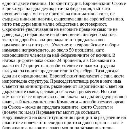
едно от двете гледища. По конституция, Европейският Съюз е
карикатура на една демократична федерация, тъй като
неговият парламент не притежава инициативна сила, не
съдържа никакви партии, съществуващи на европейско ниво,
нито пък дори минимална обществена достоверност.
Скромните увеличавания на неговите права не само че не
доведоха до нарастване на обществения интерес към това
тяло, но дори бяха съпровождани от продължаващо
намаляване на интереса.
Участието в европейските избори
намалява непрекъснато, до около 50 процента, като
новодошлите членове са най-безразличните от всички. В
изтока цифрите бяха около 24 процента, а в Словакия по-
малко от 17 процента от избирателите си дадоха труда да
гласуват за своите представители в Страсбург. Тази досада
едва ли е ирационална. Европейският парламент е една доста
непрогледна структура. Председателстваща роля в него има
Съветът на министрите, ръководен от Европейския Съвет на
държавните глави, срещащи се всеки три месеца. Но този
комплекс не се подчинява на логиката на една междудържавна
власт, тъй като единствено Комисията – неизбираемият орган
на Съюза – може да предлага законите, които Съветът и
(повече по идея) Парламентът могат да обсъждат.
Нарушаването на конституционния принцип за разделение на
властите е повече от очевидно при този двоен орган – това е
бюрокрация, на която е даден монопол за законодателна