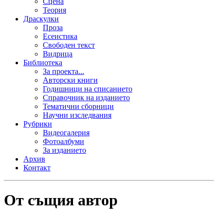
Сцена
Теория
Драскулки
Проза
Есеистика
Свободен текст
Видрица
Библиотека
За проекта...
Авторски книги
Годишници на списанието
Справочник на изданието
Тематични сборници
Научни изследвания
Рубрики
Видеогалерия
Фотоалбуми
За изданието
Архив
Контакт
От същия автор