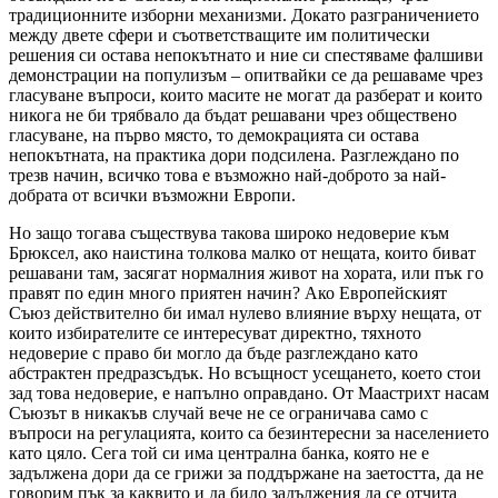
традиционните изборни механизми. Докато разграничението
между двете сфери и съответстващите им политически
решения си остава непокътнато и ние си спестяваме фалшиви
демонстрации на популизъм – опитвайки се да решаваме чрез
гласуване въпроси, които масите не могат да разберат и които
никога не би трябвало да бъдат решавани чрез обществено
гласуване, на първо място, то демокрацията си остава
непокътната, на практика дори подсилена. Разглеждано по
трезв начин, всичко това е възможно най-доброто за най-
добрата от всички възможни Европи.
Но защо тогава съществува такова широко недоверие към
Брюксел, ако наистина толкова малко от нещата, които биват
решавани там, засягат нормалния живот на хората, или пък го
правят по един много приятен начин? Ако Европейският
Съюз действително би имал нулево влияние върху нещата, от
които избирателите се интересуват директно, тяхното
недоверие с право би могло да бъде разглеждано като
абстрактен предразсъдък. Но всъщност усещането, което стои
зад това недоверие, е напълно оправдано. От Маастрихт насам
Съюзът в никакъв случай вече не се ограничава само с
въпроси на регулацията, които са безинтересни за населението
като цяло. Сега той си има централна банка, която не е
задължена дори да се грижи за поддържане на заетостта, да не
говорим пък за каквито и да било задължения да се отчита