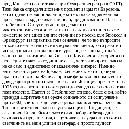
пред Конгреса (както това е при Федералния резерв в САЩ).
Тази банка определя лихвения процент за цялата Еврозона,
като отделните национални правителства са задължени да
преследват твърди бюджетни цели, предписвани от Пакта за
Стабилност. С други думи, определянето на
макроикономическата политика на най-високо ниво вече е
изместено от националните столици по посока към Брюксел и
Франкфурт. На практика това означава, че точно въпросите,
от които избирателите се вълнуват най-много, като работни
места, данъци и социално осигуряване, сега попадат най-
точно под гилотините на Банката и Комисията. Историята на
последните няколко години показва, че тези въпроси съвсем
не са само и единствено от академичен интерес. Именно
натискът от страна на Брюксел беше онзи, който принуди
правителството на Жупе да приеме финансовия пакет, който
доведе до огромната стачна вълна във Франция през зимата на
1995 година, което от своя страна доведе до свалянето на това
правителство. Пактът за Стабилност, отново, беше онзи, който
принуди Португалия да ореже социалното си осигуряване
през 2003, което пък доведе до рязка икономическа рецесия.
Това правителство също не успя да оцелее. Гледището, че
сегашният Европейски Съюз е само набор от безвредни
технически предписания, също толкова неутрални колкото и
светлините на един уличен светофар, е просто глупост.