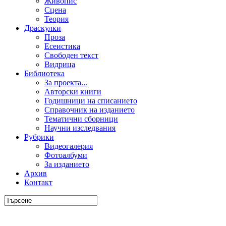
Живопис
Сцена
Теория
Драскулки
Проза
Есеистика
Свободен текст
Видрица
Библиотека
За проекта...
Авторски книги
Годишници на списанието
Справочник на изданието
Тематични сборници
Научни изследвания
Рубрики
Видеогалерия
Фотоалбуми
За изданието
Архив
Контакт