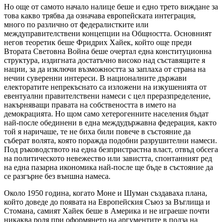
Но още от самото начало налице беше и едно трето виждане за
това какво трябва да означава европейската интеграция,
много по различно от федералистките или
междуправителствени концепции на Общността. Основният
негов теоретик беше Фридрих Хайек, който още преди
Втората Световна Война беше очертал една конституционна
структура, издигната достатъчно високо над съставящите я
нации, за да изключи възможността за заплаха от страна на
нечии суверенни интереси. В националните държави
електоратите непрекъснато са изложени на изкушенията от
евентуални правителствени намеси с цел преразпределение,
накърняващи правата на собствеността в името на
демокрацията. Но щом само хетерогенните населения бъдат
най-после обединени в една междудържавна федерация, както
той я наричаше, те не биха били повече в състояние да
съберат волята, която поражда подобни разрушителни намеси.
Под ръководството на една безпристрастна власт, отвъд обсега
на политическото невежество или завистта, спонтанният ред
на една пазарна икономика най-после ще бъде в състояние да
се разгърне без външна намеса.
Около 1950 година, когато Моне и Шуман създаваха плана,
който доведе до появата на Европейския Съюз за Въглища и
Стомана, самият Хайек беше в Америка и не играеше почти
никаква роля при оформянето на аргументите в полза на