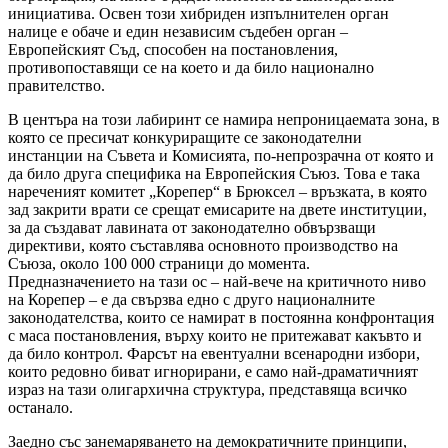
инициатива. Освен този хибриден изпълнителен орган
налице е обаче и един независим съдебен орган –
Европейският Съд, способен на постановления,
противопоставящи се на което и да било национално
правителство.
В центъра на този лабиринт се намира непроницаемата зона, в
която се пресичат конкуриращите се законодателни
инстанции на Съвета и Комисията, по-непрозрачна от която и
да било друга специфика на Европейския Съюз. Това е така
нареченият комитет „Корепер“ в Брюксел – връзката, в която
зад закрити врати се срещат емисарите на двете институции,
за да създават лавината от законодателно обвързващи
директиви, която съставлява основното производство на
Съюза, около 100 000 страници до момента.
Предназначението на тази ос – най-вече на критичното ниво
на Корепер – е да свързва едно с друго националните
законодателства, които се намират в постоянна конфронтация
с маса постановления, върху които не притежават какъвто и
да било контрол. Фарсът на евентуални всенародни избори,
които редовно биват игнорирани, е само най-драматичният
израз на тази олигархична структура, представяща всичко
останало.
Заедно със занемаряването на демократичните принципи,