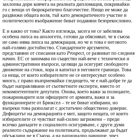
захлопва дори ковчега на реалната дипломация, покривайки
го с венци от бюрократично благочестие. Нищо не може да
раздвижи общата воля, тъй като демократичното участие и
политическото въображение биват подавяни безпрекословно.
Е и какво от това? Както изглежда, засега не се забелязва
особена липса на апологети, готови да обясняват, че в съюза
не само няма липса на демокрация, но че и това е неговото
най-голямо достойнство. Стандартните аргументи,
представяни от списания като
Prospect
,
се развиват по следния
начин. ЕС се занимава по същество най-вече с технически и
административни въпроси, целящи да осигурят свободното
движение на стоки, хора и капитал в неговите граници. Това
са неща, от които избирателите не се интересуват особено
много, с право възприемайки гледището, че е най-добре те да
бъдат направлявани от съответните експерти, вместо от
некомпетентните депутати. Онова, което важи за полицаите,
пожарникарите или офицерите от армията, важи и за
функционерите от Брюксел – те не биват избирани, но
въпреки това разполагат с достатъчно обществено доверие.
Дефицитът на демокрацията е мит, защото нещата, от които
избирателите се чувстват най-силно загрижени – преди
всичко данъците и социалното осигуряване, с други думи
реалното съдържание на политиката, продължават да бъдат
обсъждани не в Съюза, а на национално равнище, чрез