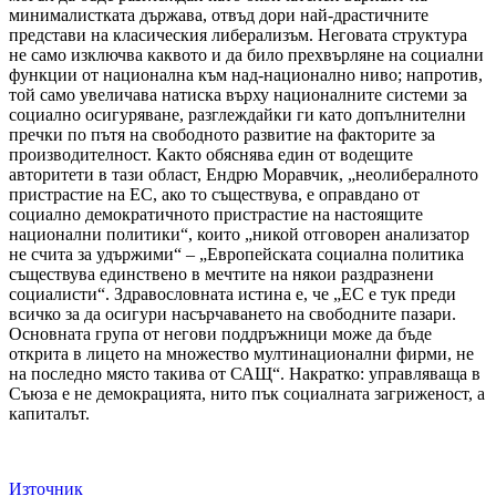
минималистката държава, отвъд дори най-драстичните
представи на класическия либерализъм. Неговата структура
не само изключва каквото и да било прехвърляне на социални
функции от национална към над-национално ниво; напротив,
той само увеличава натиска върху националните системи за
социално осигуряване, разглеждайки ги като допълнителни
пречки по пътя на свободното развитие на факторите за
производителност. Както обяснява един от водещите
авторитети в тази област, Ендрю Моравчик, „неолибералното
пристрастие на ЕС, ако то съществува, е оправдано от
социално демократичното пристрастие на настоящите
национални политики“, които „никой отговорен анализатор
не счита за удържими“ – „Европейската социална политика
съществува единствено в мечтите на някои раздразнени
социалисти“. Здравословната истина е, че „ЕС е тук преди
всичко за да осигури насърчаването на свободните пазари.
Основната група от негови поддръжници може да бъде
открита в лицето на множество мултинационални фирми, не
на последно място такива от САЩ“. Накратко: управляваща в
Съюза е не демокрацията, нито пък социалната загриженост, а
капиталът.
Източник