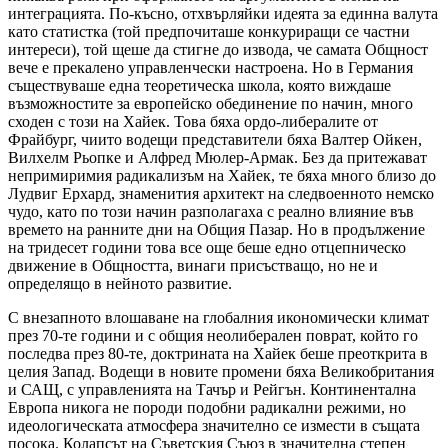
интеграцията. По-късно, отхвърляйки идеята за единна валута
като статистка (той предпочиташе конкуриращи се частни
интереси), той щеше да стигне до извода, че самата Общност
вече е прекалено управленчески настроена. Но в Германия
съществуваше една теоретическа школа, която виждаше
възможностите за европейско обединение по начин, много
сходен с този на Хайек. Това бяха ордо-либералите от
Фрайбург, чиито водещи представители бяха Валтер Ойкен,
Вилхелм Рьопке и Алфред Мюлер-Армак. Без да притежават
непримиримия радикализъм на Хайек, те бяха много близо до
Лудвиг Ерхард, знаменития архитект на следвоенното немско
чудо, като по този начин разполагаха с реално влияние във
времето на ранните дни на Общия Пазар. Но в продължение
на тридесет години това все още беше едно отцепническо
движение в Общността, винаги присъстващо, но не и
определящо в нейното развитие.
С внезапното влошаване на глобалния икономически климат
през 70-те години и с общия неолиберален поврат, който го
последва през 80-те, доктрината на Хайек беше преоткрита в
целия Запад. Водещи в новите промени бяха Великобритания
и САЩ, с управленията на Тачър и Рейгън. Континентална
Европа никога не породи подобни радикални режими, но
идеологическата атмосфера значително се измести в същата
посока. Колапсът на Съветския Съюз в значителна степен