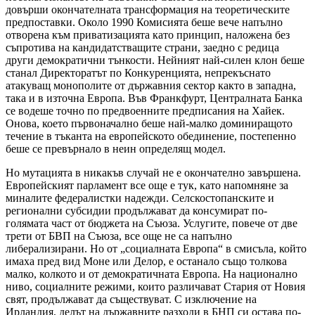
довърши окончателната трансформация на теоретическите
предпоставки. Около 1990 Комисията беше вече напълно
отворена към приватизацията като принцип, наложена без
съпротива на кандидатстващите страни, заедно с редица
други демократични тънкости. Нейният най-силен клон беше
станал Директоратът по Конкуренцията, непрекъснато
атакуващ монополите от държавния сектор както в западна,
така и в източна Европа. Във Франкфурт, Централната Банка
се водеше точно по предвоенните предписания на Хайек.
Онова, което първоначално беше най-малко доминиращото
течение в тъканта на европейското обединение
,
постепенно
беше се превърнало в неин определящ модел.
Но мутацията в никакъв случай не е окончателно завършена.
Европейският парламент все още е тук, като напомняне за
миналите федералистки надежди. Селскостопанските и
регионални субсидии продължават да консумират по-
голямата част от бюджета на Съюза. Услугите, повече от две
трети от БВП на Съюза, все още не са напълно
либерализирани. Но от „социалната Европа“ в смисъла, който
имаха пред вид Моне или Делор, е останало също толкова
малко, колкото и от демократичната Европа. На национално
ниво, социалните режими, които различават Стария от Новия
свят, продължават да съществуват. С изключение на
Ирландия, делът на държавните разходи в БНП си остава по-