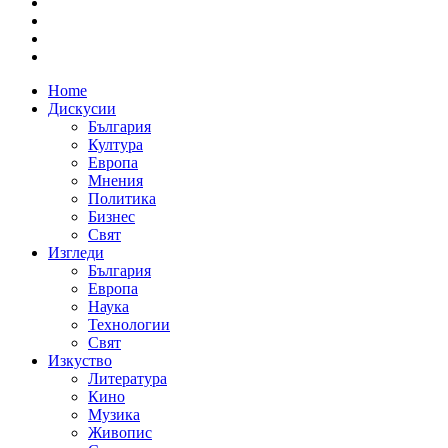
Home
Дискусии
България
Култура
Европа
Мнения
Политика
Бизнес
Свят
Изгледи
България
Европа
Наука
Технологии
Свят
Изкуство
Литература
Кино
Музика
Живопис