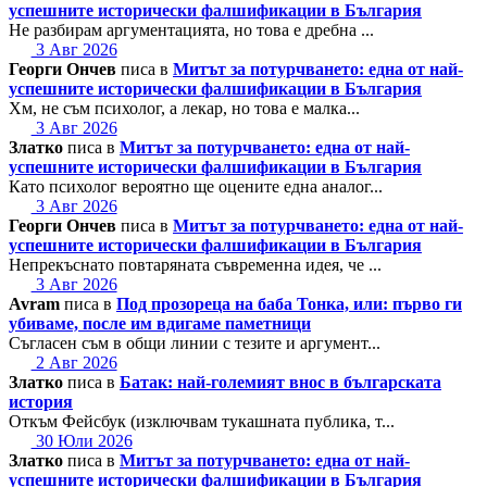
успешните исторически фалшификации в България
Не разбирам аргументацията, но това е дребна ...
3 Авг 2026
Георги Ончев
писа в
Митът за потурчването: една от най-
успешните исторически фалшификации в България
Хм, не съм психолог, а лекар, но това е малка...
3 Авг 2026
Златко
писа в
Митът за потурчването: една от най-
успешните исторически фалшификации в България
Като психолог вероятно ще оцените една аналог...
3 Авг 2026
Георги Ончев
писа в
Митът за потурчването: една от най-
успешните исторически фалшификации в България
Непрекъснато повтаряната съвременна идея, че ...
3 Авг 2026
Avram
писа в
Под прозореца на баба Тонка, или: първо ги
убиваме, после им вдигаме паметници
Съгласен съм в общи линии с тезите и аргумент...
2 Авг 2026
Златко
писа в
Батак: най-големият внос в българската
история
Откъм Фейсбук (изключвам тукашната публика, т...
30 Юли 2026
Златко
писа в
Митът за потурчването: една от най-
успешните исторически фалшификации в България