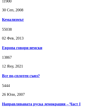
11900
30 Сeп, 2008
Кемализмът
55038
02 Фев, 2013
Европа говори немски
13867
12 Яну, 2021
Все по-сплотен съюз?
5444
26 Юли, 2007
Направляваната руска демокрация – Част I