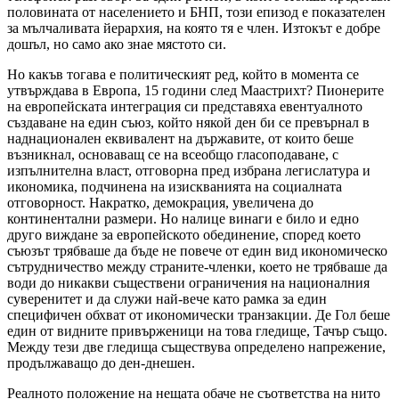
половината от населението и БНП, този епизод е показателен
за мълчаливата йерархия, на която тя е член. Изтокът е добре
дошъл, но само ако знае мястото си.
Но какъв тогава е политическият ред, който в момента се
утвърждава в Европа, 15 години след Маастрихт? Пионерите
на европейската интеграция си представяха евентуалното
създаване на един съюз, който някой ден би се превърнал в
наднационален еквивалент на държавите, от които беше
възникнал, основаващ се на всеобщо гласоподаване, с
изпълнителна власт, отговорна пред избрана легислатура и
икономика, подчинена на изискванията на социалната
отговорност. Накратко, демокрация, увеличена до
континентални размери. Но налице винаги е било и едно
друго виждане за европейското обединение, според което
съюзът трябваше да бъде не повече от един вид икономическо
сътрудничество между страните-членки, което не трябваше да
води до никакви съществени ограничения на националния
суверенитет и да служи най-вече като рамка за един
специфичен обхват от икономически транзакции. Де Гол беше
един от видните привърженици на това гледище, Тачър също.
Между тези две гледища съществува определено напрежение,
продължаващо до ден-днешен.
Реалното положение на нещата обаче не съответства на нито