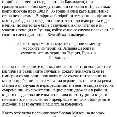
индийска намеса и създаването на Бангладеш) или
гражданската война между тамили и синхали в Шри Ланка,
която избухна през 1983 г., 36 години след като Шри Ланка
стана независима. В Африка безбройните местни конфликти
могат да бъдат проследени поне отчасти до империята и до
начина, по който тя е била разрушена, включително най-
ужасния геноцид в Руанда, който също се случва повече от 30
години след падането на Белгийската империя.
„Съществува много съществена разлика между
морските империи на Западна Европа и
сухопътните империи на Турция, Русия и
Германия.“
Ролята на империите при възникването на тези конфликти е
различна в различните случаи; и докато понякога самите
империи са виновни, понякога те се оказват отговорни за
местни проблеми, които могат да ограничат, но не и да решат.
В много от случаите неразрешимият елемент е създаването на
съвременни изключителни национални държави в райони,
където преди това не е имало такива институции и където
смесването на населението превръща етнически базираните
държави в автоматична рецепта за конфликт.
Както отбелязва полският поет Чеслав Милош за полско-