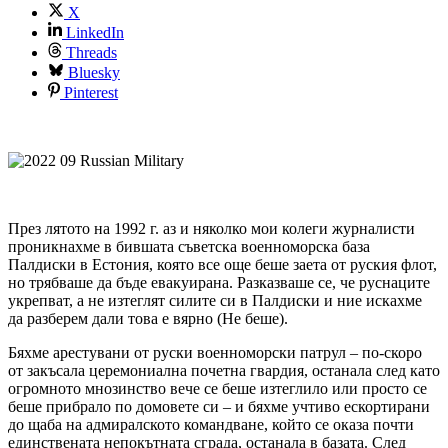
X
LinkedIn
Threads
Bluesky
Pinterest
През лятото на 1992 г. аз и няколко мои колеги журналисти
проникнахме в бившата съветска военноморска база
Палдиски в Естония, която все още беше заета от руския флот,
но трябваше да бъде евакуирана. Разказваше се, че руснаците
укрепват, а не изтеглят силите си в Палдиски и ние искахме
да разберем дали това е вярно (Не беше).
Бяхме арестувани от руски военноморски патрул – по-скоро
от закъсала церемониална почетна гвардия, останала след като
огромното мнозинство вече се беше изтеглило или просто се
беше прибрало по домовете си – и бяхме учтиво ескортирани
до щаба на адмиралското командване, който се оказа почти
единствената непокътната сграда, останала в базата. След