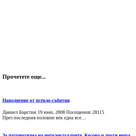
Прочетете още...
Наводнение от псевдо-събития
Даниел Бърстин
19 юни, 2008
Посещения: 28115
През последния половин век една все…
За патриотизма на интелектуалците, Косово и други неща