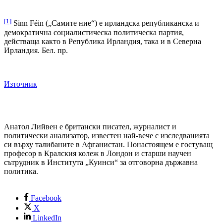
[1]
Sinn Féin („Самите ние“) е ирландска републиканска и
демократична социалистическа политическа партия,
действаща както в Република Ирландия, така и в Северна
Ирландия. Бел. пр.
Източник
Анатол Лийвен е британски писател, журналист и
политически анализатор, известен най-вече с изследванията
си върху талибаните в Афганистан. Понастоящем е гостуващ
професор в Кралския колеж в Лондон и старши научен
сътрудник в Института „Куинси“ за отговорна държавна
политика.
Facebook
X
LinkedIn