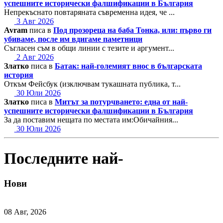
успешните исторически фалшификации в България
Непрекъснато повтаряната съвременна идея, че ...
3 Авг 2026
Avram
писа в
Под прозореца на баба Тонка, или: първо ги
убиваме, после им вдигаме паметници
Съгласен съм в общи линии с тезите и аргумент...
2 Авг 2026
Златко
писа в
Батак: най-големият внос в българската
история
Откъм Фейсбук (изключвам тукашната публика, т...
30 Юли 2026
Златко
писа в
Митът за потурчването: една от най-
успешните исторически фалшификации в България
За да поставим нещата по местата им:Обичайния...
30 Юли 2026
Последните най-
Нови
08 Авг, 2026