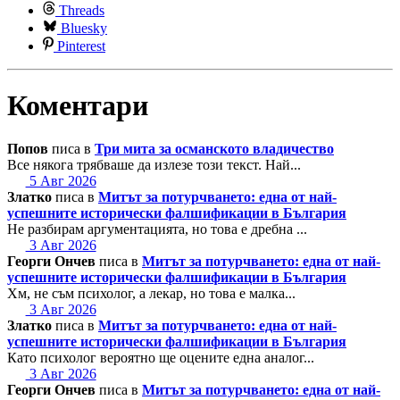
Threads
Bluesky
Pinterest
Коментари
Попов
писа в
Три мита за османското владичество
Все някога трябваше да излезе този текст. Най...
5 Авг 2026
Златко
писа в
Митът за потурчването: една от най-
успешните исторически фалшификации в България
Не разбирам аргументацията, но това е дребна ...
3 Авг 2026
Георги Ончев
писа в
Митът за потурчването: една от най-
успешните исторически фалшификации в България
Хм, не съм психолог, а лекар, но това е малка...
3 Авг 2026
Златко
писа в
Митът за потурчването: една от най-
успешните исторически фалшификации в България
Като психолог вероятно ще оцените една аналог...
3 Авг 2026
Георги Ончев
писа в
Митът за потурчването: една от най-