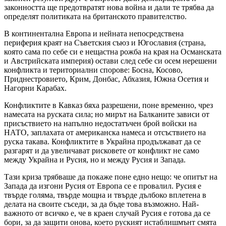
законността ще предотвратят нова война и дали те трябва да
определят политиката на британското правителство.
В континентална Европа и нейната непосредствена
периферия краят на Съветския съюз и Югославия (страна,
която сама по себе си е нещастна рожба на края на Османската
и Австрийската империя) остави след себе си осем нерешени
конфликта и териториални спорове: Босна, Косово,
Приднестровието, Крим, Донбас, Абхазия, Южна Осетия и
Нагорни Карабах.
Конфликтите в Кавказ бяха разрешени, поне временно, чрез
намесата на руската сила; но мирът на Балканите зависи от
присъствието на напълно недостатъчен брой войски на
НАТО, заплахата от американска намеса и отсъствието на
руска такава. Конфликтите в Украйна продължават да се
разгарят и да увеличават рисковете от конфликт не само
между Украйна и Русия, но и между Русия и Запада.
Тази криза трябваше да покаже поне едно нещо: че опитът на
Запада да изгони Русия от Европа се е провалил. Русия е
твърде голяма, твърде мощна и твърде дълбоко вплетена в
делата на своите съседи, за да бъде това възможно. Най-
важното от всичко е, че в краен случай Русия е готова да се
бори, за да защити онова, което руският истаблишмънт смята