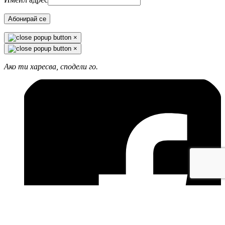
Абонирай се
×
×
Ако ти харесва, сподели го.