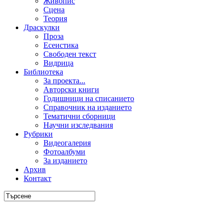
Живопис
Сцена
Теория
Драскулки
Проза
Есеистика
Свободен текст
Видрица
Библиотека
За проекта...
Авторски книги
Годишници на списанието
Справочник на изданието
Тематични сборници
Научни изследвания
Рубрики
Видеогалерия
Фотоалбуми
За изданието
Архив
Контакт