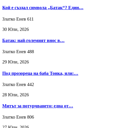
Кой е създал символа „Батак“? Един…
Златко Енев
611
30 Юли, 2026
Батак: най-големият внос в…
Златко Енев
488
29 Юли, 2026
Под прозореца на баба Тонка, или:…
Златко Енев
442
28 Юли, 2026
Митът за потурчването: една от…
Златко Енев
806
27 Юли, 2026