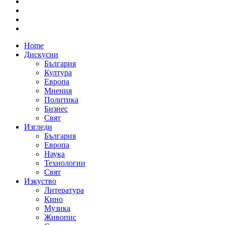
Home
Дискусии
България
Култура
Европа
Мнения
Политика
Бизнес
Свят
Изгледи
България
Европа
Наука
Технологии
Свят
Изкуство
Литература
Кино
Музика
Живопис