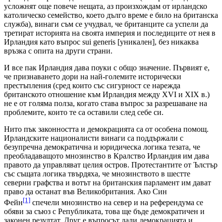
усложнят още повече нещата, аз произхождам от ирландско
католическо семейство, което дълго време е било на британска
служба), винаги съм се учудвал, че британците са успели да
третират историята на своята империя и последиците от нея в
Ирландия като въпрос sui generis [уникален], без никаква
връзка с опита на други страни.
И все пак Ирландия дава поуки с общо значение. Първият е,
че признаването дори на най-големите исторически
престъпления (сред които със сигурност се нарежда
британското отношение към Ирландия между XVI и XIX в.)
не е от голяма полза, когато става въпрос за разрешаване на
проблемите, които те са оставили след себе си.
Нито пък законността и демокрацията са от особена помощ.
Ирландските националисти винаги са поддържали с
безупречна демократична и юридическа логика тезата, че
преобладаващото мнозинство в Кралство Ирландия им дава
правото да управляват целия остров. Протестантите от Ълстър
със същата логика твърдяха, че мнозинството в шестте
северни графства и вотът на британския парламент им дават
право да останат във Великобритания. Ако Син
[1]
Фейн
спечели мнозинство на север и на референдума се
обяви за съюз с Републиката, това ще бъде демократичен и
законен резултат. Друг е въпросът дали демокрацията и