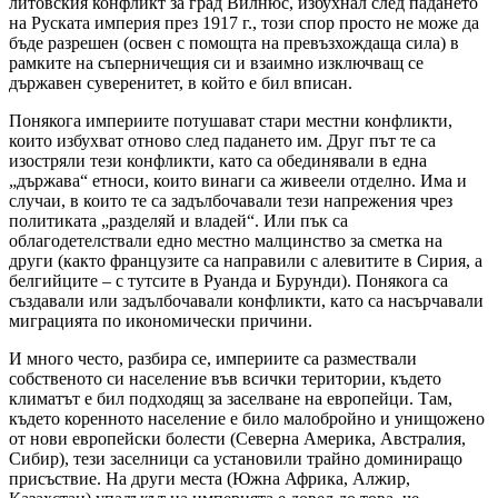
литовския конфликт за град Вилнюс, избухнал след падането
на Руската империя през 1917 г., този спор просто не може да
бъде разрешен (освен с помощта на превъзхождаща сила) в
рамките на съперничещия си и взаимно изключващ се
държавен суверенитет, в който е бил вписан.
Понякога империите потушават стари местни конфликти,
които избухват отново след падането им. Друг път те са
изостряли тези конфликти, като са обединявали в една
„държава“ етноси, които винаги са живеели отделно. Има и
случаи, в които те са задълбочавали тези напрежения чрез
политиката „разделяй и владей“. Или пък са
облагодетелствали едно местно малцинство за сметка на
други (както французите са направили с алевитите в Сирия, а
белгийците – с тутсите в Руанда и Бурунди). Понякога са
създавали или задълбочавали конфликти, като са насърчавали
миграцията по икономически причини.
И много често, разбира се, империите са размествали
собственото си население във всички територии, където
климатът е бил подходящ за заселване на европейци. Там,
където коренното население е било малобройно и унищожено
от нови европейски болести (Северна Америка, Австралия,
Сибир), тези заселници са установили трайно доминиращо
присъствие. На други места (Южна Африка, Алжир,