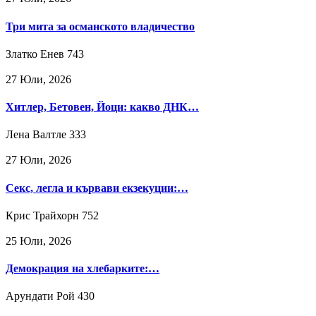
Три мита за османското владичество
Златко Енев
743
27 Юли, 2026
Хитлер, Бетовен, Йоци: какво ДНК…
Лена Валтле
333
27 Юли, 2026
Секс, легла и кървави екзекуции:…
Крис Трайхорн
752
25 Юли, 2026
Демокрация на хлебарките:…
Арундати Рой
430