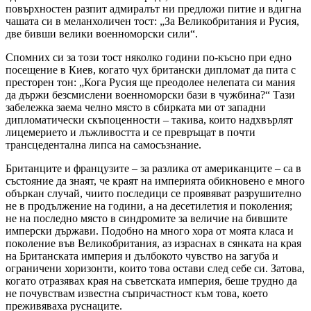
повърхностен разпит адмиралът ни предложи питие и вдигна
чашата си в меланхоличен тост: „За Великобритания и Русия,
две бивши велики военноморски сили“.
Спомних си за този тост няколко години по-късно при едно
посещение в Киев, когато чух британски дипломат да пита с
престорен тон: „Кога Русия ще преодолее нелепата си мания
да държи безсмислени военноморски бази в чужбина?“ Тази
забележка заема челно място в сбирката ми от западни
дипломатически скъпоценности – такива, които надхвърлят
лицемерието и лъжливостта и се превръщат в почти
трансцедентална липса на самосъзнание.
Британците и французите – за разлика от американците – са в
състояние да знаят, че краят на империята обикновено е много
объркан случай, чиито последици се проявяват разрушително
не в продължение на години, а на десетилетия и поколения;
не на последно място в синдромите за величие на бившите
имперски държави. Подобно на много хора от моята класа и
поколение във Великобритания, аз израснах в сянката на края
на Британската империя и дълбокото чувство на загуба и
ограничени хоризонти, които това остави след себе си. Затова,
когато отразявах края на съветската империя, беше трудно да
не почувствам известна съпричастност към това, което
преживяваха руснаците.