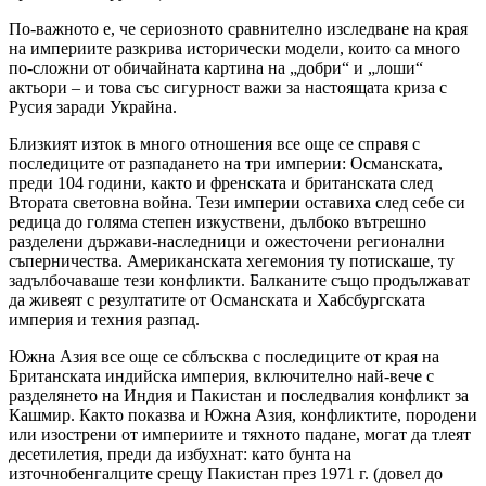
По-важното е, че сериозното сравнително изследване на края
на империите разкрива исторически модели, които са много
по-сложни от обичайната картина на „добри“ и „лоши“
актьори – и това със сигурност важи за настоящата криза с
Русия заради Украйна.
Близкият изток в много отношения все още се справя с
последиците от разпадането на три империи: Османската,
преди 104 години, както и френската и британската след
Втората световна война. Тези империи оставиха след себе си
редица до голяма степен изкуствени, дълбоко вътрешно
разделени държави-наследници и ожесточени регионални
съперничества. Американската хегемония ту потискаше, ту
задълбочаваше тези конфликти. Балканите също продължават
да живеят с резултатите от Османската и Хабсбургската
империя и техния разпад.
Южна Азия все още се сблъсква с последиците от края на
Британската индийска империя, включително най-вече с
разделянето на Индия и Пакистан и последвалия конфликт за
Кашмир. Както показва и Южна Азия, конфликтите, породени
или изострени от империите и тяхното падане, могат да тлеят
десетилетия, преди да избухнат: като бунта на
източнобенгалците срещу Пакистан през 1971 г. (довел до