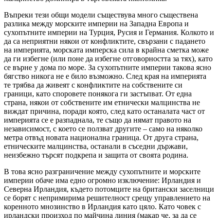
Въпреки тези общи модели съществува много съществена
разлика между морските империи на Западна Европа и
сухопътните империи на Турция, Русия и Германия. Колкото и
да са неприятни някои от конфликтите, свързани с падането
на империята, морската имперска сила в крайна сметка може
да ги избегне (или поне да избегне отговорността за тях), като
се върне у дома по море. За сухопътните империи такова ясно
бягство никога не е било възможно. След края на империята
те трябва да живеят с конфликтите на собствените си
граници, като споровете понякога ги застъпват. От една
страна, някои от собствените им етнически малцинства не
виждат причина, поради която, след като останалата част от
империята се е разпаднала, те също да нямат правото на
независимост, с което се ползват другите – само на няколко
метра отвъд новата национална граница. От друга страна,
етническите малцинства, останали в съседни държави,
неизбежно търсят подкрепа и защита от своята родина.
В това ясно разграничение между сухопътните и морските
империи обаче има едно огромно изключение: Ирландия и
Северна Ирландия, където потомците на британски заселници
се борят с непримирима решителност срещу управлението на
коренното мнозинство в Ирландия като цяло. Като човек с
ирландски произход по майчина линия (макар че, за да се