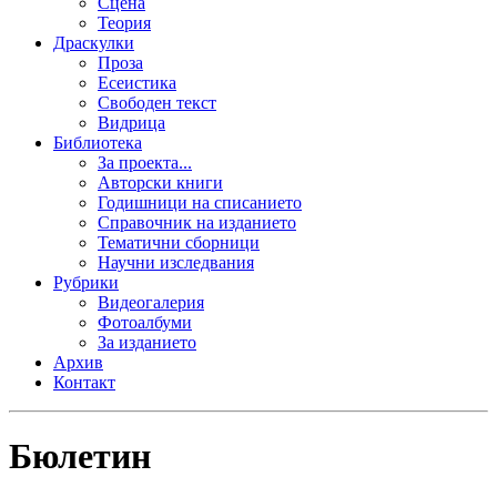
Сцена
Теория
Драскулки
Проза
Есеистика
Свободен текст
Видрица
Библиотека
За проекта...
Авторски книги
Годишници на списанието
Справочник на изданието
Тематични сборници
Научни изследвания
Рубрики
Видеогалерия
Фотоалбуми
За изданието
Архив
Контакт
Бюлетин