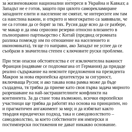
за жизненоважни национални интереси в Украйна и Кавказ; а
Западът не е готов, защото при цялото саморекламиране
западните елити и население не смятат, че интересите им там
са наистина важни, и открито и многократно са заявявали, че
не са готови да се борят за тях. Русия даде ясно да се разбере,
че макар и да има сериозни резерви относно влизането в
пълноправно партньорство с Китай (предвид огромната
разлика помежду им по отношение на населението и
икономиката), тя ще го направи, ако Западът не успее да се
съобрази в значителна степен с ключовите руски проблеми.
При тези опасни обстоятелства е от изключителна важност
Франция (надяваме се подпомагана от Германия) да придаде
реално съдържание на неясните предложения на президента
Макрон за нова европейска архитектура за сигурност,
включваща Русия; и ако такава нова рамка може да бъде
създадена, тя трябва да приеме като своя първа задача мирното
разрешаване на най-застрашителните конфликти на
континента. За да стане това възможно, всички европейски
участници ще трябва да работят въз основа на принципен, но
и прагматичен ангажимент за мир; и да избягват както
твърдия юридически подход, така и самодоволството –
самодоволство, за което собствените им имперски и
постимперски постижения не дават никакво основание.