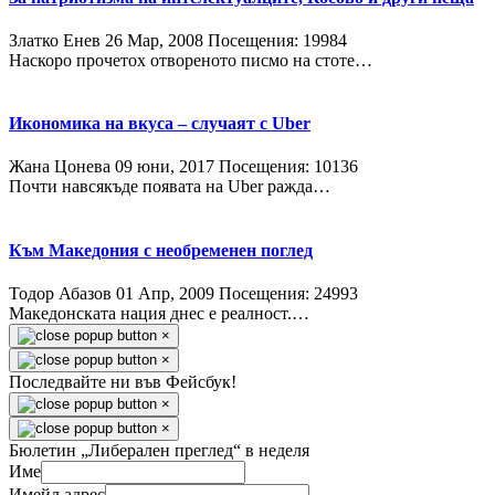
Златко Енев
26 Мар, 2008
Посещения: 19984
Наскоро прочетох отвореното писмо на стоте…
Икономика на вкуса – случаят с Uber
Жана Цонева
09 юни, 2017
Посещения: 10136
Почти навсякъде появата на Uber ражда…
Към Македония с необременен поглед
Тодор Абазов
01 Апр, 2009
Посещения: 24993
Македонската нация днес е реалност.…
×
×
Последвайте ни във Фейсбук!
×
×
Бюлетин „Либерален преглед“ в неделя
Име
Имейл адрес