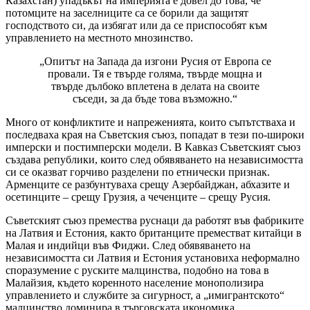
Казахстан) упадъкът на империята е довел до това, че
потомците на заселниците са се борили да защитят
господството си, да избягат или да се приспособят към
управлението на местното мнозинство.
„Опитът на Запада да изгони Русия от Европа се
провали. Тя е твърде голяма, твърде мощна и
твърде дълбоко вплетена в делата на своите
съседи, за да бъде това възможно.“
Много от конфликтите и напреженията, които съпътстваха и
последваха края на Съветския съюз, попадат в тези по-широки
имперски и постимперски модели. В Кавказ Съветският съюз
създава републики, които след обявяването на независимостта
си се оказват горчиво разделени по етнически признак.
Арменците се разбунтуваха срещу Азербайджан, абхазите и
осетинците – срещу Грузия, а чеченците – срещу Русия.
Съветският съюз премества руснаци да работят във фабриките
на Латвия и Естония, както британците преместват китайци в
Малая и индийци във Фиджи. След обявяването на
независимостта си Латвия и Естония установиха неформално
споразумение с руските малцинства, подобно на това в
Малайзия, където коренното население монополизира
управлението и службите за сигурност, а „имигрантското“
малцинство доминира в търговската икономика.