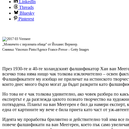
LinkedIn
Threads
Bluesky
Pinterest
„Момичето с перлената обица“ от Йоханес Вермеер.
Снимка: Vincenzo Pinto/Agence France-Presse – Getty Images
През 1930-те и 40-те холандският фалшификатор Хан ван Мееге
всичко това няма нищо чак толкова изключително – освен факта,
Фалшификатите му изобщо не приличат на истинското творчеств
които днес много бързо могат да бъдат разкрити като фалшифи
Но това не е чак толкова удивително, ако човек разбира по как
експертът е да разглежда цялото познато творчество на художн
потвърдена. Планът на ван Меегерен е бил да намери експерт, к
една от картините му вече е била приета като част от уж-авте
Идеята му проработва брилянтно и действително той има все по
повече фалшификати на ван Меегерен, което пък само увеличав