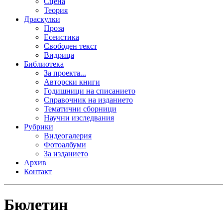
Сцена
Теория
Драскулки
Проза
Есеистика
Свободен текст
Видрица
Библиотека
За проекта...
Авторски книги
Годишници на списанието
Справочник на изданието
Тематични сборници
Научни изследвания
Рубрики
Видеогалерия
Фотоалбуми
За изданието
Архив
Контакт
Бюлетин