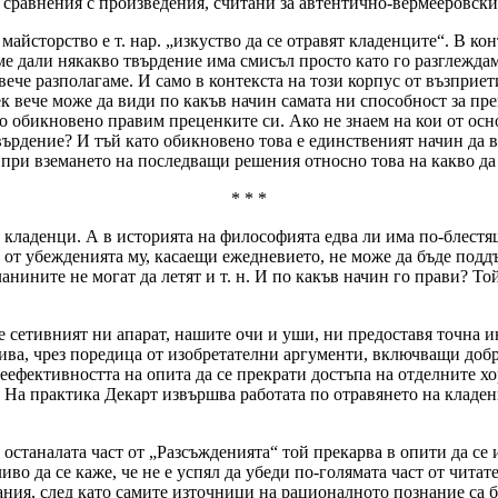
 сравнения с произведения, считани за автентично-вермееровски
айсторство е т. нар. „изкуство да се отравят кладенците“. В кон
е дали някакво твърдение има смисъл просто като го разглеждам
 вече разполагаме. И само в контекста на този корпус от възпри
к вече може да види по какъв начин самата ни способност за пре
то обикновено правим преценките си. Ако не знаем на кои от осн
върдение? И тъй като обикновено това е единственият начин да 
 при вземането на последващи решения относно това на какво да
* * *
 кладенци. А в историята на философията едва ли има по-блестя
ое от убежденията му, касаещи ежедневието, не може да бъде под
планините не могат да летят и т. н. И по какъв начин го прави? То
е сетивният ни апарат, нашите очи и уши, ни предоставя точна и
тива, чрез поредица от изобретателни аргументи, включващи доб
ефективността на опита да се прекрати достъпа на отделните хо
р. На практика Декарт извършва работата по отравянето на кладен
 останалата част от „Разсъжденията“ той прекарва в опити да се 
иво да се каже, че не е успял да убеди по-голямата част от читат
вания, след като самите източници на рационалното познание са