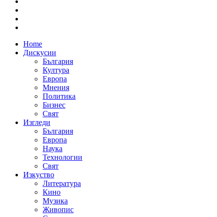
Home
Дискусии
България
Култура
Европа
Мнения
Политика
Бизнес
Свят
Изгледи
България
Европа
Наука
Технологии
Свят
Изкуство
Литература
Кино
Музика
Живопис