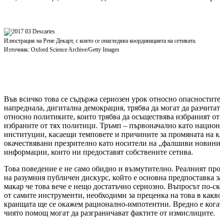
Илюстрация на Рене Декарт, с която се онагледява координацията на сетивата.
Източник: Oxford Science Archive/Getty Images
Във всичко това се съдържа сериозен урок относно опасностите
напреднала, дигитална демокрация, трябва да могат да разчитат
относно политиките, които трябва да осъществява избраният от 
избраните от тях политици. Тръмп – първоначално като национа
институции, касаещи темповете и причините за промяната на к
окачествявани презрително като носители на „фалшиви новини“
информации, които ни предоставят собствените сетива.
Това поведение е не само обидно и възмутително. Реалният про
на разумния публичен дискурс, който е основна предпоставка з
макар че това вече е нещо достатъчно сериозно. Въпросът по-с
от самите инструменти, необходими за преценка на това в какво
краищата ще се окажем рационално-импотентни. Вредно е когат
чиято помощ могат да разграничават фактите от измислиците.