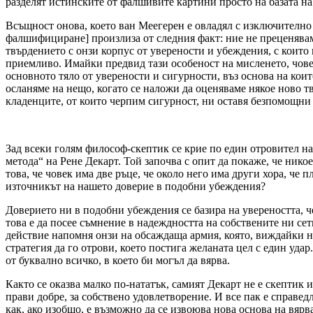
разделят истинските от фалшивите картини просто на базата на
Всъщност онова, което ван Меегерен е овладял с изключително м
фалшифициране] произлиза от следния факт: ние не преценявам
твърдението с онзи корпус от уверености и убеждения, с които
приемливо. Имайки предвид тази особеност на мисленето, чове
основното тяло от уверености и сигурности, въз основа на кои
осланяме на нещо, когато се наложи да оценяваме някое ново т
кладенците, от които черпим сигурност, ни оставя безпомощни
Зад всеки голям философ-скептик се крие по един отровител на
метода“ на Рене Декарт. Той започва с опит да покаже, че ник
това, че човек има две ръце, че около него има други хора, че 
източникът на нашето доверие в подобни убеждения?
Доверието ни в подобни убеждения се базира на увереността, ч
това е да посее съмнение в надеждността на собствените ни се
действие напомня онзи на обсаждаща армия, която, виждайки не
стратегия да го отрови, което постига желаната цел с един уда
от буквално всичко, в което би могъл да вярва.
Както се оказва малко по-нататък, самият Декарт не е скептик и
прави добре, за собствено удовлетворение. И все пак е справедл
как, ако изобщо, е възможно да се извоюва нова основа на вяр