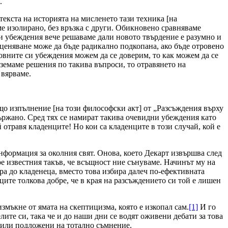
.
текста на историята на мисленето тази техника [на
е изолирано, без връзка с други. Обикновено сравняваме
ети убеждения вече решаваме дали новото твърдение е разумно и
ценяване може да бъде радикално подкопана, ако бъде отровено
овните си убеждения можем да се доверим, то как можем да се
вземаме решения по такива въпроси, то отравянето на
 вярваме.
що изпълнение [на този философски акт] от „Разсъждения върху
държано. Сред тях се намират такива очевидни убеждения като
й отравя кладенците! Но кои са кладенците в този случай, кой е
нформация за околния свят. Онова, което Декарт извършва след
ре известния такъв, че всъщност ние сънуваме. Начинът му на
ра до кладенеца, вместо това избира далеч по-ефективната
ците толкова добре, че в края на разсъждението си той е лишен
измъкне от ямата на скептицизма, която е изкопал сам.
[1]
И го
елите си, така че и до наши дни се водят оживени дебати за това
 били подложени на тотално съмнение.