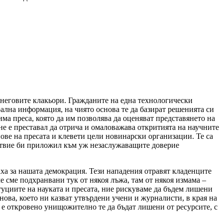
 неговите клакьори. Гражданите на една технологически
рална информация, на чиято основа те да базират решенията си
има преса, която да им позволява да оценяват представянето на
не е преставал да отрича и омаловажава откритията на научните
ове на пресата и клевети цели новинарски организации. Те са
лствие би приложил към уж незаслужаващите доверие
аха за нашата демокрация. Тези нападения отравят кладенците
 сме подхранвани тук от някоя лъжа, там от някоя измама –
итуциите на науката и пресата, ние рискуваме да бъдем лишени
нова, което ни казват утвърдени учени и журналисти, в края на
 е откровено унищожително те да бъдат лишени от ресурсите, с