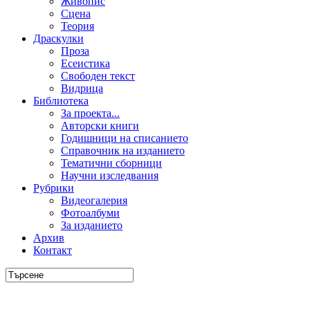
Живопис
Сцена
Теория
Драскулки
Проза
Есеистика
Свободен текст
Видрица
Библиотека
За проекта...
Авторски книги
Годишници на списанието
Справочник на изданието
Тематични сборници
Научни изследвания
Рубрики
Видеогалерия
Фотоалбуми
За изданието
Архив
Контакт