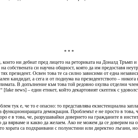
* * *
, които ни дебнат пред лицето на реториката на Доналд Тръмп и
 на собствената си научна общност, която да им предоставя неут
тях президент. Освен това те са силно зависими от една независ
лен кандидат, а сега и от подиума на президентството – никога 
лимата. В допълнение към това той редовно охулва отделни член
 [fake news] – един етикет, който декартовият скептик с удово
блем тук е, че то е опасно: то представлява екзистенциална запл
а функциониращата демокрация. Проблемът е не просто в това, че
коро е в това, че, разрушавайки доверието на гражданите в инст
 да вярваме и какво да желаем. Ако не можем да се доверим на о
о хората са подхранвани с полуистини или директно лъгани, но