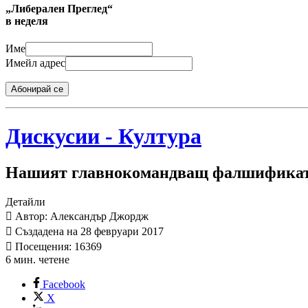
„Либерален Преглед“
в неделя
Име
Имейл адрес
Абонирай се
Дискусии - Култура
Нашият главнокомандващ фалшифика
Детайли
Автор: Александър Джордж
Създадена на 28 февруари 2017
Посещения: 16369
6 мин. четене
Facebook
X