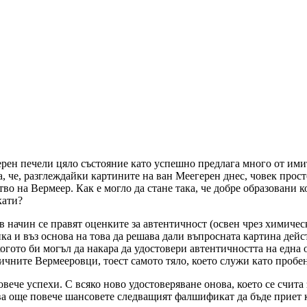
рен печели цяло състояние като успешно предлага много от ими
 че, разглеждайки картините на ван Меегерен днес, човек просто
о на Вермеер. Как е могло да стане така, че добре образовани 
кати?
ъв начин се правят оценките за автентичност (освен чрез химичес
ика и въз основа на това да решава дали въпросната картина дейс
огото би могъл да накара да удостовери автентичността на една о
нтичните Вермееровци, тоест самото тяло, което служи като проб
вече успехи. С всяко ново удостоверяване онова, което се счита
а още повече шансовете следващият фалшификат да бъде приет к