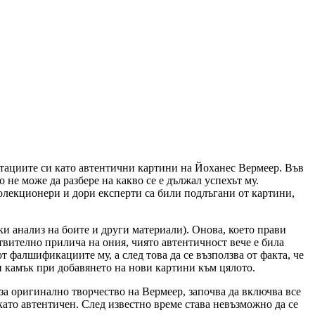
тациите си като автентични картини на Йоханес Вермеер. Във
 не може да разбере на какво се е дължал успехът му.
колекционери и дори експерти са били подлъгани от картини,
ки анализ на боите и други материали). Онова, което прави
твително прилича на ония, чиято автентичност вече е била
т фалшификациите му, а след това да се възползва от факта, че
ен камък при добавянето на нови картини към цялото.
 за оригинално творчество на Вермеер, започва да включва все
ато автентичен. След известно време става невъзможно да се