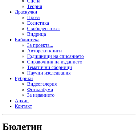
Сцена
Теория
Драскулки
Проза
Есеистика
Свободен текст
Видрица
Библиотека
За проекта...
Авторски книги
Годишници на списанието
Справочник на изданието
Тематични сборници
Научни изследвания
Рубрики
Видеогалерия
Фотоалбуми
За изданието
Архив
Контакт
Бюлетин