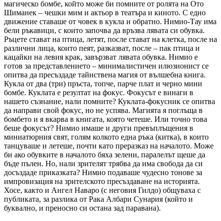
магическо бомбе, който може би помните от ролята на Ото
Шиманек – чешки мим и актьор в театъра и киното. С едно
движение ставаше от човек в кукла и обратно. Нимио-Тау има
бели ръкавици, с които започва да връзва лявата си обувка.
Ръцете стават на птица, летят, после стават на клетка, после на
различни лица, които пеят, разказват, после – пак птица и
кацайки на левия крак, завързват лявата обувка. Нимио е
готов за представлението – минималистичен илюзионист се
опитва да пресъздаде тайнствена магия от вълшебна книга.
Кукла от два (три) пръста, топче, парче плат и черно мини
бомбе. Куклата е резултат на фокус. Фокусът е винаги в
нашето съзнание, нали помните? Куклата-фокусник се опитва
да направи свой фокус, но не успява. Магията я поглъща в
бомбето и я вкарва в книгата, която четеше. Или точно това
беше фокусът? Нимио имаше и други превъплъщения в
миниатюрния свят, голям колкото една ръка (китка), в които
танцуваше и летеше, почти като преразказ на началото. Може
би ако обувките в началото бяха зелени, паралелът щеше да
бъде пълен. Но, нали зрителят трябва да има свобода да си
досъздаде приказката? Нимио подаваше чудесно тонове за
импровизация на зрителското пресъздаване на историята.
Хосе, както и Ангел Наваро (с неговия Гилдо) общуваха с
публиката, за разлика от Рака Албари Сунария (който и
буквално, и преносно си остана зад паравана).