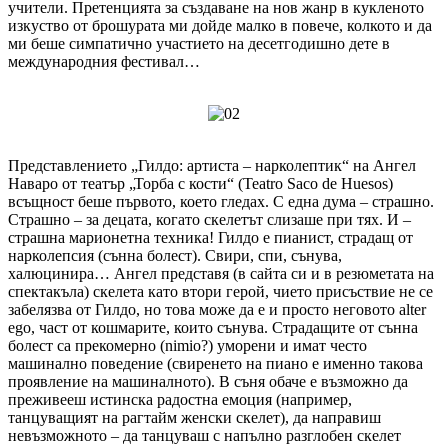
учители. Претенцията за създаване на нов жанр в кукленото
изкуство от брошурата ми дойде малко в повече, колкото и да
ми беше симпатично участието на десетгодишно дете в
международния фестивал…
Представлението „Гилдо: артиста – нарколептик“ на Ангел
Наваро от театър „Торба с кости“ (Teatro Saco de Huesos)
всъщност беше първото, което гледах. С една дума – страшно.
Страшно – за децата, когато скелетът слизаше при тях. И –
страшна марионетна техника! Гилдо е пианист, страдащ от
нарколепсия (сънна болест). Свири, спи, сънува,
халюцинира… Ангел представя (в сайта си и в резюметата на
спектакъла) скелета като втори герой, чието присъствие не се
забелязва от Гилдо, но това може да е и просто неговото alter
ego, част от кошмарите, които сънува. Страдащите от сънна
болест са прекомерно (nimio?) уморени и имат често
машинално поведение (свиренето на пиано е именно такова
проявление на машиналното). В съня обаче е възможно да
преживееш истинска радостна емоция (например,
танцуващият на рагтайм женски скелет), да направиш
невъзможното – да танцуваш с напълно разглобен скелет