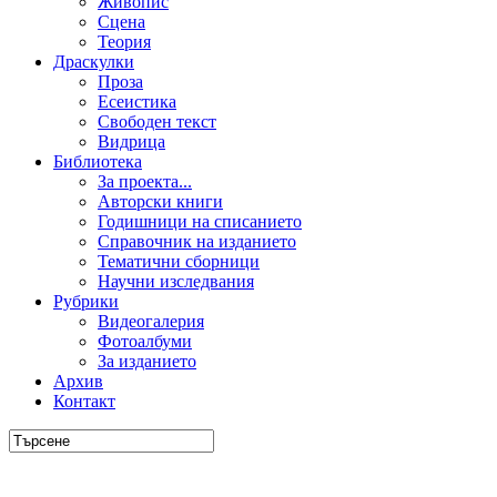
Живопис
Сцена
Теория
Драскулки
Проза
Есеистика
Свободен текст
Видрица
Библиотека
За проекта...
Авторски книги
Годишници на списанието
Справочник на изданието
Тематични сборници
Научни изследвания
Рубрики
Видеогалерия
Фотоалбуми
За изданието
Архив
Контакт