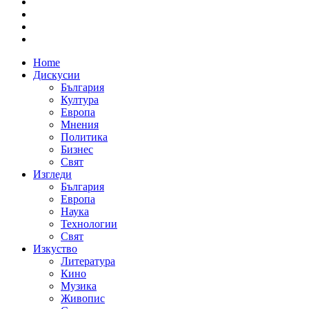
Home
Дискусии
България
Култура
Европа
Мнения
Политика
Бизнес
Свят
Изгледи
България
Европа
Наука
Технологии
Свят
Изкуство
Литература
Кино
Музика
Живопис