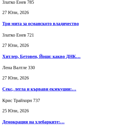
Златко Енев
785
27 Юли, 2026
Три мита за османското владичество
Златко Енев
721
27 Юли, 2026
Хитлер, Бетовен, Йоци: какво ДНК…
Лена Валтле
330
27 Юли, 2026
Секс, легла и кървави екзекуции:…
Крис Трайхорн
737
25 Юли, 2026
Демокрация на хлебарките:…