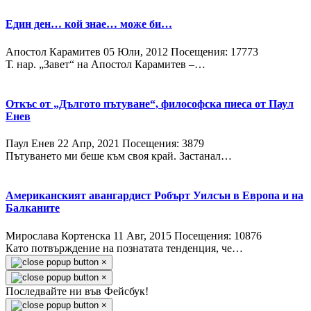
Един ден… кой знае… може би…
Апостол Карамитев
05 Юли, 2012
Посещения: 17773
Т. нар. „Завет“ на Апостол Карамитев –…
Откъс от „Дългото пътуване“, философска пиеса от Паул
Енев
Паул Енев
22 Апр, 2021
Посещения: 3879
Пътуването ми беше към своя край. Застанал…
Американският авангардист Робърт Уилсън в Европа и на
Балканите
Мирослава Кортенска
11 Авг, 2015
Посещения: 10876
Като потвърждение на познатата тенденция, че…
×
×
Последвайте ни във Фейсбук!
×