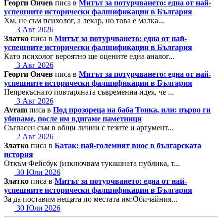
Георги Ончев
писа в
Митът за потурчването: една от най-
успешните исторически фалшификации в България
Хм, не съм психолог, а лекар, но това е малка...
3 Авг 2026
Златко
писа в
Митът за потурчването: една от най-
успешните исторически фалшификации в България
Като психолог вероятно ще оцените една аналог...
3 Авг 2026
Георги Ончев
писа в
Митът за потурчването: една от най-
успешните исторически фалшификации в България
Непрекъснато повтаряната съвременна идея, че ...
3 Авг 2026
Avram
писа в
Под прозореца на баба Тонка, или: първо ги
убиваме, после им вдигаме паметници
Съгласен съм в общи линии с тезите и аргумент...
2 Авг 2026
Златко
писа в
Батак: най-големият внос в българската
история
Откъм Фейсбук (изключвам тукашната публика, т...
30 Юли 2026
Златко
писа в
Митът за потурчването: една от най-
успешните исторически фалшификации в България
За да поставим нещата по местата им:Обичайния...
30 Юли 2026