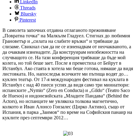
LinkedIn
Threads
Bluesky
Pinterest
В самолета започнах отдавна отлаганото преживяване
„Повратна точка“ на Малкълм Гладуел. Стигнах до любимия
Грановетър и „силата на слабите връзки“ и трябваше да
слизаме. Свикнал съм да не се изненадвам от неочакваното, а
да очаквам изненадите. Да конструирам неизбежността на
случващото се. На тази конференция трябваше да бъде мой
колега, но той беше зает. После я преместиха от Бейрут в
Истанбул. Ако стаята в хотела ми беше готова, нямаше да видя
листовката. Но, напоследък всичките ми пътища водят до…
куклен театър. От 17-я международен фестивал на куклата в
Истанбул с над 40 пиеси успях да видя само три миниатюри:
испанските „Nymio“ (Zero en Conducta) и „Gildo“ (Teatro Saco
de Huesos) и индонезийската „Младите Пандава“ (Behind the
Actors), но испанците ме увлякоха толкова магнетично,
колкото и Иван Алонсо Гонзалес (Цирко Aктиво), също от
Испания, в парка „Заимов“ по време на Софийския панаир на
куклите през септември 2012…