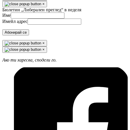
×
Бюлетин „Либерален преглед“ в неделя
Име
Имейл адрес
Абонирай се
×
×
Ако ти харесва, сподели го.