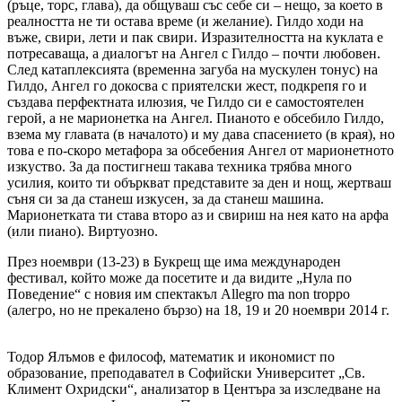
(ръце, торс, глава), да общуваш със себе си – нещо, за което в
реалността не ти остава време (и желание). Гилдо ходи на
въже, свири, лети и пак свири. Изразителността на куклата е
потресаваща, а диалогът на Ангел с Гилдо – почти любовен.
След катаплексията (временна загуба на мускулен тонус) на
Гилдо, Ангел го докосва с приятелски жест, подкрепя го и
създава перфектната илюзия, че Гилдо си е самостоятелен
герой, а не марионетка на Ангел. Пианото е обсебило Гилдо,
взема му главата (в началото) и му дава спасението (в края), но
това е по-скоро метафора за обсебения Ангел от марионетното
изкуство. За да постигнеш такава техника трябва много
усилия, които ти объркват представите за ден и нощ, жертваш
съня си за да станеш изкусен, за да станеш машина.
Марионетката ти става второ аз и свириш на нея като на арфа
(или пиано). Виртуозно.
През ноември (13-23) в Букрещ ще има международен
фестивал, който може да посетите и да видите „Нула по
Поведение“ с новия им спектакъл Allegro ma non troppo
(алегро, но не прекалено бързо) на 18, 19 и 20 ноември 2014 г.
Тодор Ялъмов е философ, математик и икономист по
образование, преподавател в Софийски Университет „Св.
Климент Охридски“, анализатор в Центъра за изследване на