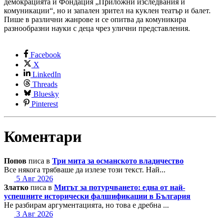
демокрацията и Фондация „Приложни изследвания и
комуникации“, но и запален зрител на куклен театър и балет.
Пише в различни жанрове и се опитва да комуникира
разнообразни науки с деца чрез улични представления.
Facebook
X
LinkedIn
Threads
Bluesky
Pinterest
Коментари
Попов
писа в
Три мита за османското владичество
Все някога трябваше да излезе този текст. Най...
5 Авг 2026
Златко
писа в
Митът за потурчването: една от най-
успешните исторически фалшификации в България
Не разбирам аргументацията, но това е дребна ...
3 Авг 2026