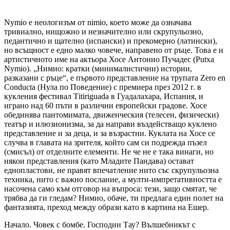
Nymio е неологизъм от nimio, което може да означава
тривиално, нищожно и незначително или скрупульозно,
педантично и щателно (испански) и прекомерно (латински),
но всъщност е едно малко човече, направено от ръце. Това е и
артистичното име на актьора Хосе Антонио Пучадес (Putxa
Nymio). „Нимио: кратки (минималистични) истории,
разказани с ръце“, е първото представление на трупата Zero en
Conducta (Нула по Поведение) с премиера през 2012 г. в
кукления фестивал Тitiriguada в Гуадалахара, Испания, и
играно над 60 пъти в различни европейски градове. Хосе
обединява пантомимата, движенческия (телесен, физически)
театър и илюзионизма, за да направи въздействащо куклено
представление и за деца, и за възрастни. Куклата на Хосе се
случва в главата на зрителя, който сам си подрежда пъзел
(смисъл) от отделните елементи. Не че не е така винаги, но
някои представления (като Младите Пандава) остават
еднопластови, не правят впечатление нито със скрупульозна
техника, нито с важно послание, а мулти-импретативността е
насочена само към отговор на въпроса: тези, защо смятат, че
трябва да ги гледам? Нимио, обаче, ти предлага един полет на
фантазията, преход между образи като в картина на Ешер.
Начало. Човек с бомбе. Господин Тау? Вълшебникът с