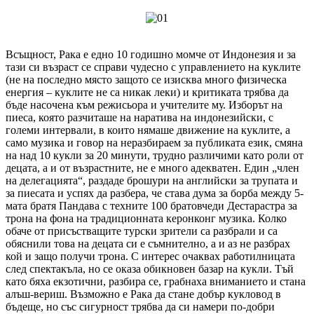
Всъщност, Рака е едно 10 годишно момче от Индонезия и за
тази си възраст се справи чудесно с управлението на куклите
(не на последно място защото се изисква много физическа
енергия – куклите не са никак леки) и критиката трябва да
бъде насочена към режисьора и учителите му. Изборът на
пиеса, която разчиташе на наратива на индонезийски, с
големи интервали, в които нямаше движение на куклите, а
само музика и говор на неразбираем за публиката език, смяна
на над 10 кукли за 20 минути, трудно различими като роли от
децата, а и от възрастните, не е много адекватен. Един „член
на делегацията“, раздаде брошури на английски за трупата и
за пиесата и успях да разбера, че става дума за борба между 5-
мата братя Пандава с техните 100 братовчеди Дестарастра за
трона на фона на традиционната керонконг музика. Колко
обаче от присъстващите турски зрители са разбрали и са
обяснили това на децата си е съмнително, а и аз не разбрах
кой и защо получи трона. С интерес очаквах работилницата
след спектакъла, но се оказа обикновен базар на кукли. Тъй
като бяха екзотични, разбира се, грабнаха вниманието и стана
алъш-вериш. Възможно е Рака да стане добър кукловод в
бъдеще, но със сигурност трябва да си намери по-добри