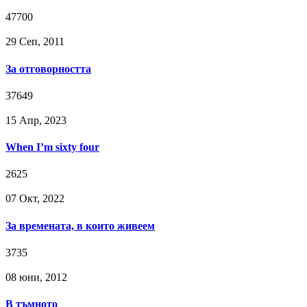
47700
29 Сeп, 2011
За отговорността
37649
15 Апр, 2023
When I’m sixty four
2625
07 Окт, 2022
За времената, в които живеем
3735
08 юни, 2012
В тъмното