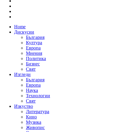
Home
Дискусии
България
Култура
Европа
Мнения
Политика
Бизнес
Свят
Изгледи
България
Европа
Наука
Технологии
Свят
Изкуство
Литература
Кино
Музика
Живопис