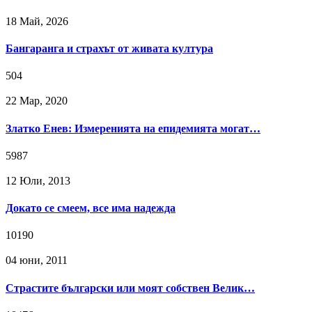
18 Май, 2026
Бангаранга и страхът от живата култура
504
22 Мар, 2020
Златко Енев: Измеренията на епидемията могат…
5987
12 Юли, 2013
Докато се смеем, все има надежда
10190
04 юни, 2011
Страстите български или моят собствен Велик…