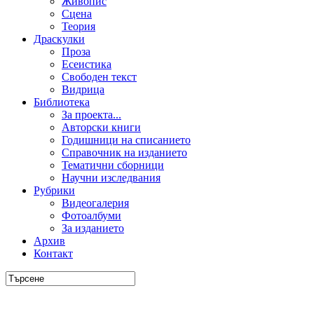
Живопис
Сцена
Теория
Драскулки
Проза
Есеистика
Свободен текст
Видрица
Библиотека
За проекта...
Авторски книги
Годишници на списанието
Справочник на изданието
Тематични сборници
Научни изследвания
Рубрики
Видеогалерия
Фотоалбуми
За изданието
Архив
Контакт