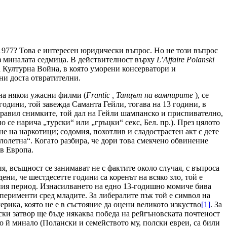
977? Това е интересен юридически въпрос. Но не този въпрос
з миналата седмица. В действителност върху
L
’
Affaire
Polanski
 Културна Война, в която уморени консерватори и
ни доста отвратителни.
 на някои ужасни филми (
Frantic
, Танцът на вампирите
), се
 години, той завежда Саманта Гейли, тогава на 13 години, в
правил снимките, той дал на Гейли шампанско и приспивателно,
 се нарича „турски“ или „гръцки“ секс, Бел. пр.). През цялото
е на наркотици; содомия, похотлив и сладострастен акт с дете
лолетна“. Когато разбира, че дори това смекчено обвинение
в Европа.
, всъщност се занимават не с фактите около случая, с въпроса
ни, че шестдесетте години са коренът на всяко зло, той е
рния период. Изнасилването на едно 13-годишно момиче бива
сперименти сред младите. За либералите пък той е символ на
рика, която не е в състояние да оцени великото изкуство
[1]
. За
ски затвор ще бъде някаква победа на рейгъновската почтеност
 й минало (Полански и семейството му, полски евреи, са били