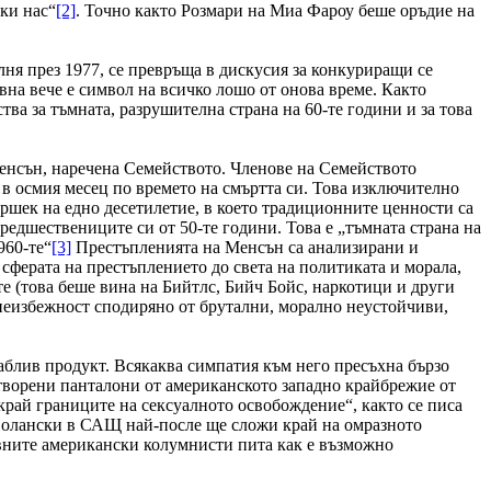
чки нас“
[2]
. Точно както Розмари на Миа Фароу беше оръдие на
лня през 1977, се превръща в дискусия за конкуриращи се
на вече е символ на всичко лошо от онова време. Както
тва за тъмната, разрушителна страна на 60-те години и за това
Менсън, наречена Семейството. Членове на Семейството
в осмия месец по времето на смъртта си. Това изключително
ршек на едно десетилетие, в което традиционните ценности са
редшествениците си от 50-те години. Това е „тъмната страна на
960-те“
[3]
Престъпленията на Менсън са анализирани и
 сферата на престъплението до света на политиката и морала,
те (това беше вина на Бийтлс, Бийч Бойс, наркотици и други
 неизбежност сподиряно от брутални, морално неустойчиви,
аблив продукт. Всякаква симпатия към него пресъхна бързо
 отворени панталони от американското западно крайбрежие от
окрай границите на сексуалното освобождение“, както се писа
 Полански в САЩ най-после ще сложи край на омразното
ивните американски колумнисти пита как е възможно