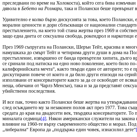
преследвани по време на Холокоста), който сега бива измъчван
дявола в
Бебето на Розмари
, така и Полански беше превърнат 
Удивително е колко бързо дискусията за това, което Полански, 
морални ценности и дори сблъскващи се национални стандарти.
престъплението, на което той стана жертва през 1969 и собстве
защо една диета от сексуална свобода, рокендрол и наркотици
През 1969 съпругата на Полански, Шерън Тейт, красива и мног
намушкаха до смърт Тейт и четирима други души в дома на Пол
престъпление, извършено от банда превъртели хипита, дълго вр
се сринали под натиска на едно ново поколение, което било по
калифорнийската мечта“, както твърди един от авторите; то е 
дискутирани повече от които и да било други епизоди на серий
използвани от консерваторите както за да се освободят от всяк
неща, обичани от Чарлз Менсън), така и за да представят сек
убийствени последствия.
И все пак, точно както Полански беше жертва на утвърждавани
след осъждането му за незаконен полов акт през 1977. Това съ
средата до края на двадесети век, твърдяха консерваторите. Т
миналата седмица
[4]
. Някои американски служители на закона
влияние на 1960-те върху съвременното общество и морал. Под
„либерална“ Европа да „поддържа един човек, изнасилил дете“