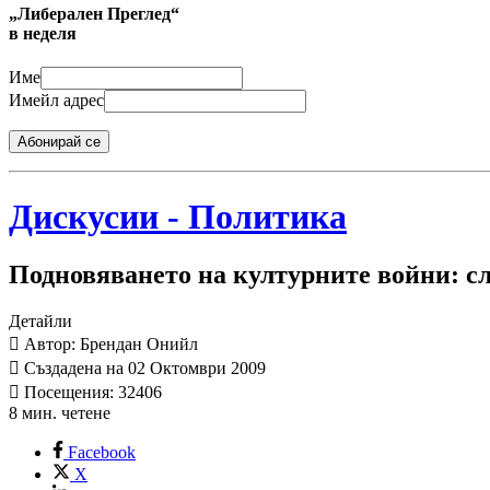
„Либерален Преглед“
в неделя
Име
Имейл адрес
Абонирай се
Дискусии - Политика
Подновяването на културните войни: с
Детайли
Автор: Брендан Онийл
Създадена на 02 Октомври 2009
Посещения: 32406
8 мин. четене
Facebook
X