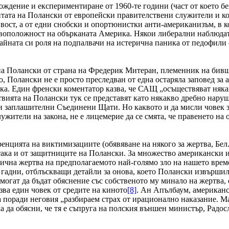
бождение и експериментиране от 1960-те години (част от което б
итата на Полански от европейски правителствени служители и ко
вост, а от едни снобски и опортюнистки анти-американизъм, в к
ивоположност на обърканата Америка. Някои либерални наблюдат
ичайната си роля на подпалвачи на истерична паника от педофили
 на Полански от страна на Фредерик Митеран, племенник на бив
, Полански не е просто преследван от една остаряла заповед за 
рика. Един френски коментатор казва, че САЩ „осъществяват няк
вията на Полански тук се представят като някакво дребно наруша
 и заплашителни Съединени Щати. Но каквото и да мисли човек за
жители на закона, не е лицемерие да се смята, че правенето на
нцията на виктимизациите (обявяване на някого за жертва, Бел. 
 така и от защитниците на Полански. За множество американски 
лична жертва на предполагаемото най-голямо зло на нашето врем
вя гадни, отблъскващи детайли за онова, което Полански извършил
огат да бъдат обяснение със собственото му минало на жертва, 
зва един човек от средите на киното
[8]
. Ан Апълбаум, американс
ка поради неговия „разбираем страх от ирационално наказание. М
 да обясни, че тя е съпруга на полския външен министър, Радос