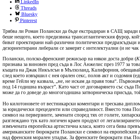
LinkedIn
Threads
Bluesky
Pinterest
Трябва ли Роман Полански да бъде екстрадиран в САЩ заради 
беше нещото, което предизвика трансатлантическия фурор, кой
биват проектирани най-различни политически предразсъдъци и 
дезориентирани либерали се замерят с интелектуални (и не чак
Полански, полско-френският режисьор на някои доста добри (
К
признава за виновен пред съда в Лос Анжелис през 1977 за това,
къщата на Джак Никълсън в Мълхоланд, Калифорния, обещавайк
след което извършил с нея орален секс, полов акт и содомия (е
време Гейли му казвала, „не, не искам да правя това“. Първон
под 14 годишна възраст”. Като част от договарянето със съда 
може да го доведе до многогодишна затворническа присъда, то
Но килотоновете от вестникарски коментари и трескава диплома
за юридически прецеденти или справедливост. Вместо това Пола
символ на перверзиите, заченати според тях от голите, хипар
разглеждано тук като логичен краен продукт от легализирането
измъчената европейска артистична класа, която сега бива прев
американските бюрократи Полански е символ на европейския ду
над френския морален упадък. За френските бюрократи пък Пол