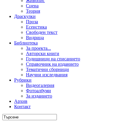
Живопис
Сцена
Теория
Драскулки
Проза
Есеистика
Свободен текст
Видрица
Библиотека
За проекта...
Авторски книги
Годишници на списанието
Справочник на изданието
Тематични сборници
Научни изследвания
Рубрики
Видеогалерия
Фотоалбуми
За изданието
Архив
Контакт