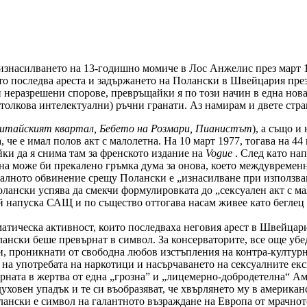
изнасилването на 13-годишно момиче в Лос Анжелис през март 1
то последва ареста и задържането на Полански в Швейцария пре
неразрешени спорове, превръщайки я по този начин в една нова
 толкова интелектуални) ръчни гранати. Аз намирам и двете стра
итайският квартал, Бебето на Розмари, Пианистът
), а също и
 че е имал полов акт с малолетна. На 10 март 1977, тогава на 44
и да я снима там за френското издание на
Vogue
. След като на
дна може би прекалено гръмка дума за онова, което междувременно
ачалното обвинение срещу Полански е „изнасилване при използван
Полански успява да смекчи формулировката до „сексуален акт с ма
й напуска САЩ и по същество оттогава насам живее като беглец 
тическа активност, които последваха неговия арест в Швейцария
нски беше превърнат в символ. За консерваторите, все още убеде
ски, проникнати от свободна любов изстъпления на контра-култу
 на употребата на наркотици и насърчаването на сексуалните ек
ърната в жертва от една „грозна” и „лицемерно-добродетелна“ Аме
ховен упадък и те си въобразяват, че хвърлянето му в американ
ански е символ на галантното възраждане на Европа от мрачното