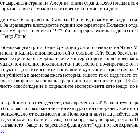
 от „мрачната страна на Америка, онази страна, която плаши вси
в оръдие за всевъзможни политически безсмислици днес.
един мъж, е направил на Саманта Гейли, едно момиче, в една спа
 За мразещите шестдесетте години консерватори Полански отдав
ното му престъпление от 1977, биват представяни като доказателс
 е Нещо Лошо.
ообещаваща актриса, беше брутално убита от бандата на Чарлз 
ански в Калифорния, докато той отсъствал; Тейт беше бременна 
еме се цитира от американските консерватори като логичен завъ
-малко почтително, по-хедонистки настроено и по-вироглаво от п
продукт на „политическите, социални и културни сътресения на 1
ни убийства в американската история, защото те са издигнати от
аква отговорност за срива на традиционните ценности през 1960-
суалното освобождение и социалните експерименти като нещо, по
те крайности на шестдесетте, същевременно той беше и техен гр
що било част от разложението на културата на отворени умове и
о произхождало от решимостта на Полански и други да „избутат д
 и десни коментатори изглежда си въобразяват, че връщането на
 заглавието „Защо не харесваме французите“ един от консерват
[5]
.