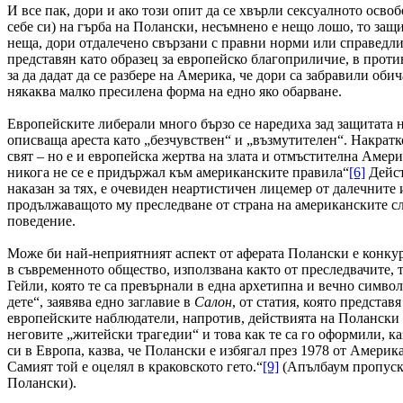
И все пак, дори и ако този опит да се хвърли сексуалното осво
себе си) на гърба на Полански, несъмнено е нещо лошо, то защ
неща, дори отдалечено свързани с правни норми или справедли
представян като образец за европейско благоприличие, в прот
за да дадат да се разбере на Америка, че дори са забравили об
някаква малко пресилена форма на едно яко обарване.
Европейските либерали много бързо се наредиха зад защитата
описваща ареста като „безчувствен“ и „възмутителен“. Накратко
свят – но е и европейска жертва на злата и отмъстителна Аме
никога не се е придържал към американските правила“
[6]
Дейст
наказан за тях, е очевиден неартистичен лицемер от далечните
продължаващото му преследване от страна на американските слу
поведение.
Може би най-неприятният аспект от аферата Полански е конкуре
в съвременното общество, използвана както от преследвачите,
Гейли, която те са превърнали в една архетипна и вечно симво
дете“, заявява едно заглавие в
Салон
, от статия, която предста
европейските наблюдатели, напротив, действията на Полански м
неговите „житейски трагедии“ и това как те са го оформили, ка
си в Европа, казва, че Полански е избягал през 1978 от Амери
Самият той е оцелял в краковското гето.“
[9]
(Апълбаум пропуска
Полански).