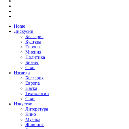
Home
Дискусии
България
Култура
Европа
Мнения
Политика
Бизнес
Свят
Изгледи
България
Европа
Наука
Технологии
Свят
Изкуство
Литература
Кино
Музика
Живопис