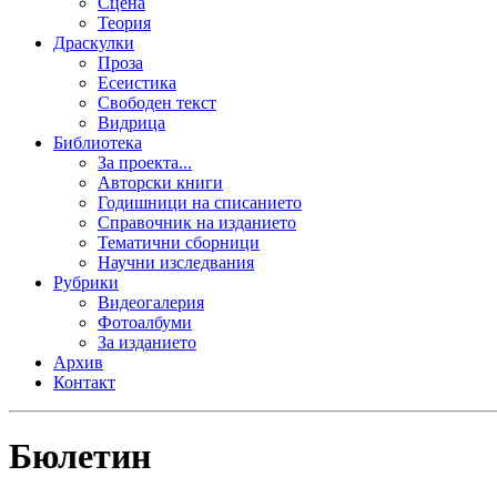
Сцена
Теория
Драскулки
Проза
Есеистика
Свободен текст
Видрица
Библиотека
За проекта...
Авторски книги
Годишници на списанието
Справочник на изданието
Тематични сборници
Научни изследвания
Рубрики
Видеогалерия
Фотоалбуми
За изданието
Архив
Контакт
Бюлетин