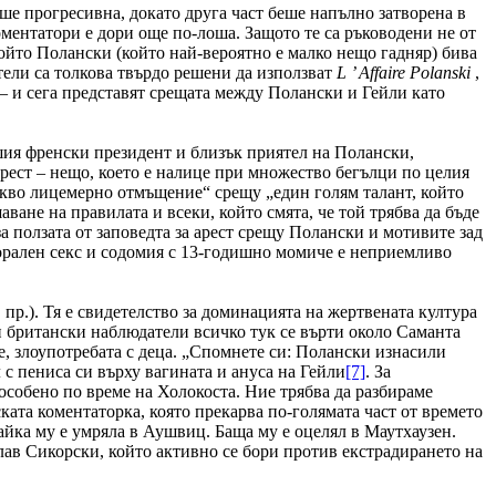
еше прогресивна, докато друга част беше напълно затворена в
ментатори е дори още по-лоша. Защото те са ръководени не от
ойто Полански (който най-вероятно е малко нещо гадняр) бива
ели са толкова твърдо решени да използват
L
’
Affaire
Polanski
,
 – и сега представят срещата между Полански и Гейли като
шия френски президент и близък приятел на Полански,
арест – нещо, което е налице при множество бегълци по целия
акво лицемерно отмъщение“ срещу „един голям талант, който
ване на правилата и всеки, който смята, че той трябва да бъде
 ползата от заповедта за арест срещу Полански и мотивите зад
 орален секс и содомия с 13-годишно момиче е неприемливо
пр.). Тя е свидетелство за доминацията на жертвената култура
и британски наблюдатели всичко тук се върти около Саманта
е, злоупотребата с деца. „Спомнете си: Полански изнасили
 с пениса си върху вагината и ануса на Гейли
[7]
. За
особено по време на Холокоста. Ние трябва да разбираме
ката коментаторка, която прекарва по-голямата част от времето
айка му е умряла в Аушвиц. Баща му е оцелял в Маутхаузен.
лав Сикорски, който активно се бори против екстрадирането на