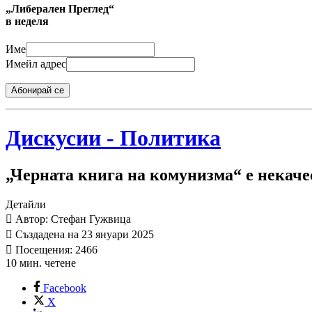
„Либерален Преглед“
в неделя
Име
Имейл адрес
Абонирай се
Дискусии - Политика
„Черната книга на комунизма“ е некач
Детайли
Автор: Стефан Гужвица
Създадена на 23 януари 2025
Посещения: 2466
10 мин. четене
Facebook
X