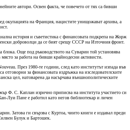
нейните автори. Освен факта, че повечето от тях са бивши
след окупацията на Франция, нацистите унищожават архива, а
ист.
циална история и съветистика с финансовата подкрепа на Жорж
ренски доброволци да се бият срещу СССР на Източния фронт.
та блока. Още под ръководството на Суварин той установява
 място за работа на бивши крайнодесни активисти.
Nouveau. През 1980-те години, след като институтът изпада във
са отговорни за финансовата издръжка на изследователските
панска цел, натоварена да насърчава външнополитическите
джър Ф. С. Каплан изрично приписва на института участието си
Жан-Луи Пане е работил като негов библиотекар и личен
рин. Затова ги свързва с Куртоа, чиито книги е издавал преди
 Силвен Булук и Бартошек.