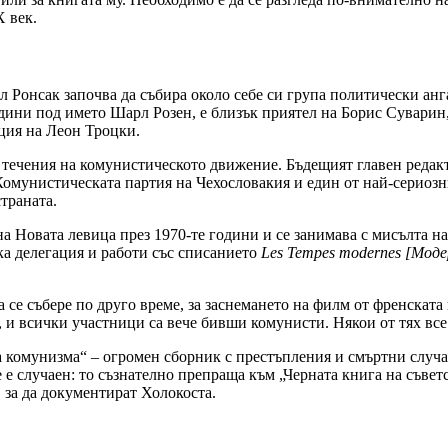
Х век.
л Ронсак започва да събира около себе си група политически анг
дини под името Шарл Розен, е близък приятел на Борис Суварин
иция на Леон Троцки.
 течения на комунистическото движение. Бъдещият главен редакто
мунистическата партия на Чехословакия и един от най-сериознит
траната.
Новата левица през 1970-те години и се занимава с мисълта на
ка делегация и работи със списанието
Les Tempes modernes
[Моде
 се събере по друго време, за заснемането на филм от френската
, и всички участници са вече бивши комунисти. Някои от тях все о
на комунизма“ – огромен сборник с престъпления и смъртни случ
е случаен: то съзнателно препраща към „Черната книга на съвет
 за да документират Холокоста.