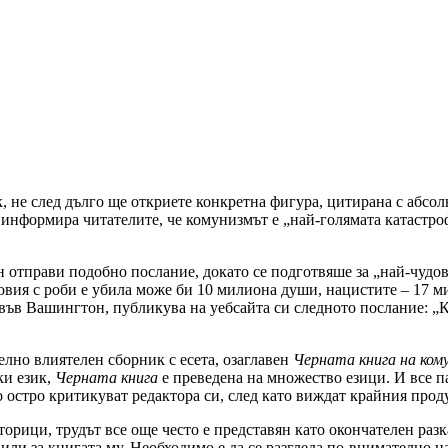
к, не след дълго ще откриете конкретна фигура, цитирана с абс
формира читателите, че комунизмът е „най-голямата катастрофа
 отправи подобно послание, докато се подготвяше за „най-чуд
овия с роби е убила може би 10 милиона души, нацистите – 17 
във Вашингтон, публикува на уебсайта си следното послание: „
елно влиятелен сборник с есета, озаглавен
Черната книга на ком
ки език,
Черната книга
е преведена на множество езици. И все па
о остро критикуват редактора си, след като виждат крайния прод
орици, трудът все още често е представян като окончателен разк
 или за книгата му. Необходимо е да се разгледа по-внимателно н