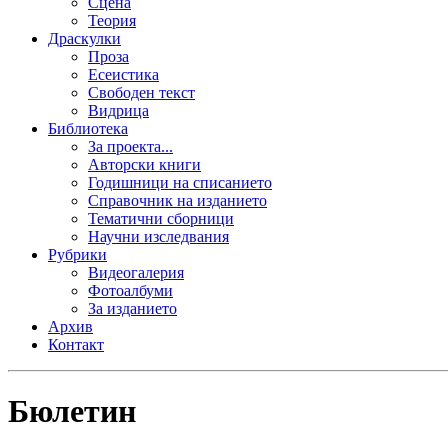
Сцена
Теория
Драскулки
Проза
Есеистика
Свободен текст
Видрица
Библиотека
За проекта...
Авторски книги
Годишници на списанието
Справочник на изданието
Тематични сборници
Научни изследвания
Рубрики
Видеогалерия
Фотоалбуми
За изданието
Архив
Контакт
Бюлетин