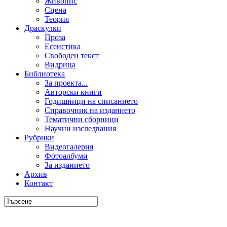
Живопис
Сцена
Теория
Драскулки
Проза
Есеистика
Свободен текст
Видрица
Библиотека
За проекта...
Авторски книги
Годишници на списанието
Справочник на изданието
Тематични сборници
Научни изследвания
Рубрики
Видеогалерия
Фотоалбуми
За изданието
Архив
Контакт