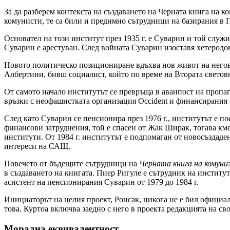
За да разберем контекста на създаването на Черната книга на к
комунисти, те са били и предимно сътрудници на базирания в Па
Основател на този институт през 1935 г. е Суварин и той служ
Суварин е арестуван. След войната Суварин изоставя хетеродо
Новото политическо позициониране вдъхва нов живот на негови
Албертини, бивш социалист, който по време на Втората светов
От самото начало институтът се превръща в аванпост на пропаг
връзки с неофашистката организация Occident и финансирания 
След като Суварин се пенсионира през 1976 г., институтът е по
финансови затруднения, той е спасен от Жак Ширак, тогава км
институти. От 1984 г. институтът е подпомаган от новосъздад
интереси на САЩ.
Повечето от бъдещите сътрудници на
Черната книга на комуни
в създаването на книгата. Пиер Ригуле е сътрудник на институ
асистент на пенсионирания Суварин от 1979 до 1984 г.
Инициаторът на целия проект, Ронсак, никога не е бил официал
това. Куртоа включва заедно с него в проекта редакцията на с
Морална еквивалентност