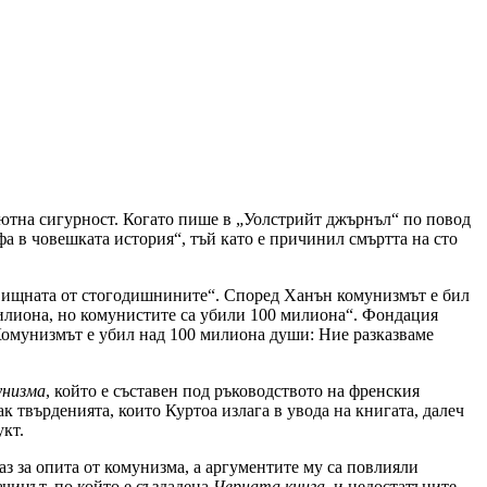
олютна сигурност. Когато пише в „Уолстрийт джърнъл“ по повод
 в човешката история“, тъй като е причинил смъртта на сто
овищната от стогодишнините“. Според Ханън комунизмът е бил
милиона, но комунистите са убили 100 милиона“. Фондация
Комунизмът е убил над 100 милиона души: Ние разказваме
унизма
, който е съставен под ръководството на френския
к твърденията, които Куртоа излага в увода на книгата, далеч
укт.
аз за опита от комунизма, а аргументите му са повлияли
ачинът, по който е създадена
Черната книга
, и недостатъците,