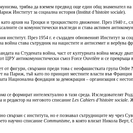
омунизма, трябва да вземем предвид още един общ знаменател на 
риж Институт за социална история (Institut d
’
histoire sociale).
и като архив на Троцки и троцкисткото движение. През 1940 г., 
ксалните си комунистически възгледи и става активен антикомун
я институт. През 1954 г. е създаден обновеният Институт за со
на война става сътрудник на нацистите и антисемит и вербува ф
андата на Студената война, част от културната война между два
от ЦРУ антикомунистически съюз Force Ouvrière и се превръща в
ет от фигури, свързани преди това с неофашистката група Ordre 
ет на Париж, тъй като по принцип местните власти във Франция 
ената Национална фондация за демокрация – организация с несто
зма
се формират интелектуално в тази среда. Изследователят Ро
та и редактор на неговото списание
Les Cahiers d’histoire sociale
. 
но свързан с института, но е познавал сътрудниците му чрез Сува
воето научно списание
Communisme
, в която влизат Никола Верт,