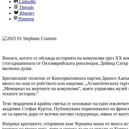
LinkedIn
Threads
Bluesky
Pinterest
Винаги, когато се обсъжда историята на комунизма през ХХ ве
стогодишнината от Октомврийската революция, Дейвид Сатър ин
милиона души.
Британският политик от Консервативната партия Даниел Ханън
много по-лош от робството или нацизма: „Атлантическата търг
„Мемориал на жертвите на комунизма“, която управлява музей 
техните истории.“
Тези твърдения в крайна сметка се основават на един изключит
академик Стефан Куртоа. Публикувана първоначално на френс
не са приети дори от всички негови сътрудници, някои от коит
Въпреки критиките, отправени към
Черната книга
от много ист
косвено на много хора, дори и никога да не са чували за Куртоа