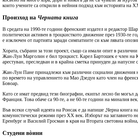
които учените са открили в нейния подход към историята на Х
Произход на
Черната книга
В средата на 1990-те години френският издател и редактор Шар
политически активен в троцкисткото движение през 1930-те го
е изключен от партията заради симпатиите си към лявата опоз
Хората, събрани за този проект, също са имали опит в различни
Жан-Луи Марголин е бил троцкист. Карел Бартошек е член на Ко
арестуван, преследван и в крайна сметка принуден да напусне с
Жан-Луи Пане принадлежи към различни социални движения на 
по времето на управлението на Мао Дзедун като член на френс
Бовоар.
Като се имат предвид тези биографии, екипът лесно би могъл да
Франция. Това обаче са 90-те, а не 60-те години на миналия век
Във всеки случай идеята на Ронсак е да напише „Черна книга 
комунистически режими през ХХ век. Изборът на заглавието не 
Еренбург и Василий Гросман в края на Втората световна война,
Студени вòини