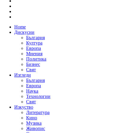
Home
Дискусии
България
Култура
Европа
Мнения
Политика
Бизнес
Свят
Изгледи
България
Европа
Наука
Технологии
Свят
Изкуство
Литература
Кино
Музика
Живопис