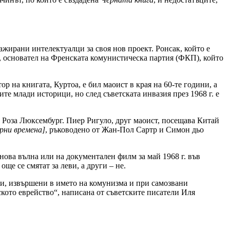
ажирани интелектуалци за своя нов проект. Ронсак, който е
, основател на Френската комунистическа партия (ФКП), който
р на книгата, Куртоа, е бил маоист в края на 60-те години, а
е млади историци, но след съветската инвазия през 1968 г. е
 Роза Люксембург. Пиер Ригуло, друг маоист, посещава Китай
рни времена]
, ръководено от Жан-Пол Сартр и Симон дьо
 нова вълна или на документален филм за май 1968 г. във
ще се смятат за леви, а други – не.
аи, извършени в името на комунизма и при самозвани
ското еврейство“, написана от съветските писатели Иля