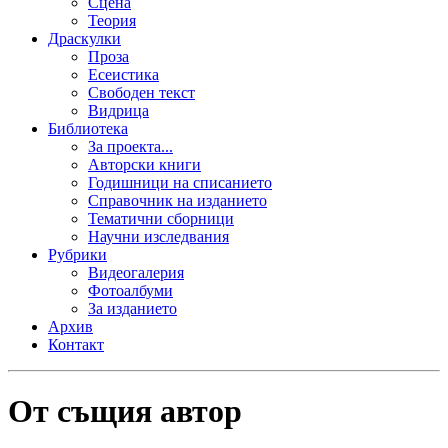
Сцена
Теория
Драскулки
Проза
Есеистика
Свободен текст
Видрица
Библиотека
За проекта...
Авторски книги
Годишници на списанието
Справочник на изданието
Тематични сборници
Научни изследвания
Рубрики
Видеогалерия
Фотоалбуми
За изданието
Архив
Контакт
От същия автор