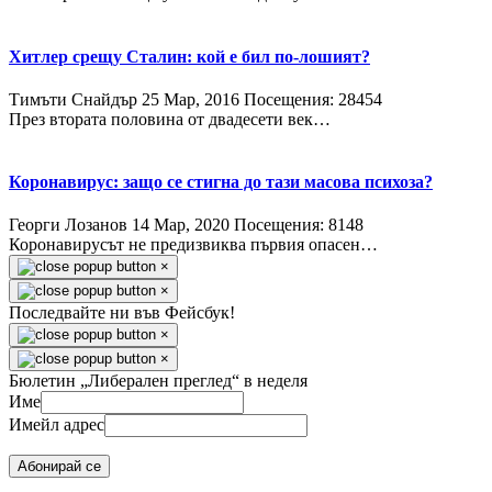
Хитлер срещу Сталин: кой е бил по-лошият?
Тимъти Снайдър
25 Мар, 2016
Посещения: 28454
През втората половина от двадесети век…
Коронавирус: защо се стигна до тази масова психоза?
Георги Лозанов
14 Мар, 2020
Посещения: 8148
Коронавирусът не предизвиква първия опасен…
×
×
Последвайте ни във Фейсбук!
×
×
Бюлетин „Либерален преглед“ в неделя
Име
Имейл адрес
Абонирай се