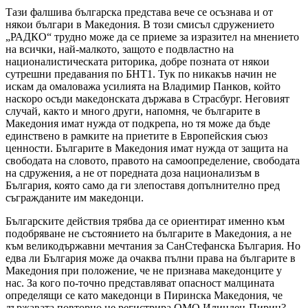
Тази фалшива българска представа вече се осъзнава и от
някои българи в Македония. В този смисъл сдружението
„РАДКО“ трудно може да се приеме за изразител на мнението
на всички, най-малкото, защото е подвластно на
националистическата риторика, добре позната от някои
сутрешни предавания по БНТ1. Тук по никакъв начин не
искам да омаловажа усилията на Владимир Панков, който
наскоро осъди македонската държава в Страсбург. Неговият
случай, както и много други, напомня, че българите в
Македония имат нужда от подкрепа, но тя може да бъде
единствено в рамките на приетите в Европейския съюз
ценности. Българите в Македония имат нужда от защита на
свободата на словото, правото на самоопределение, свободата
на сдружения, а не от поредната доза национализъм в
България, която само да ги злепоставя допълнително пред
съгражданите им македонци.
Българските действия трябва да се ориентират именно към
подобряване не състоянието на българите в Македония, а не
към великодържавни мечтания за СанСтефанска България. Но
едва ли България може да очаква пълни права на българите в
Македония при положение, че не признава македонците у
нас. За кого по-точно представляват опасност малцината
определящи се като македонци в Пиринска Македония, че
държавата повторно не регистрира ОМО Илинден-Пирин?