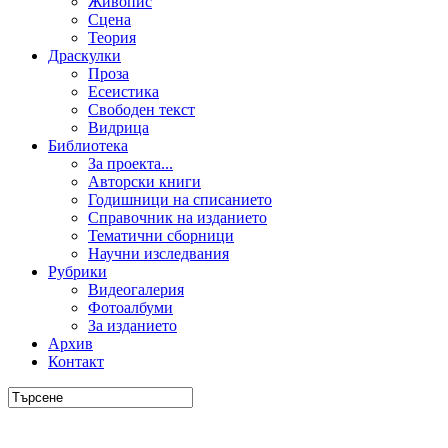
Живопис
Сцена
Теория
Драскулки
Проза
Есеистика
Свободен текст
Видрица
Библиотека
За проекта...
Авторски книги
Годишници на списанието
Справочник на изданието
Тематични сборници
Научни изследвания
Рубрики
Видеогалерия
Фотоалбуми
За изданието
Архив
Контакт