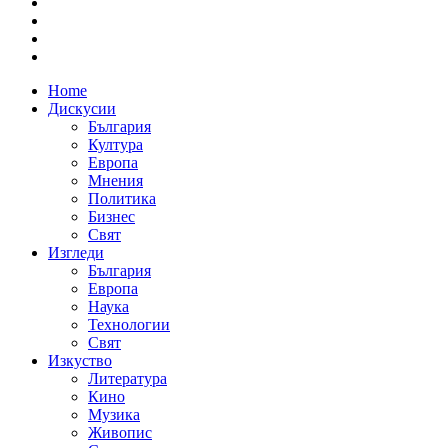
Home
Дискусии
България
Култура
Европа
Мнения
Политика
Бизнес
Свят
Изгледи
България
Европа
Наука
Технологии
Свят
Изкуство
Литература
Кино
Музика
Живопис