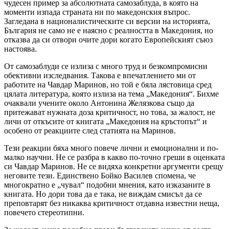
чудесен пример за абсолютната самозаблуда, в която на
моменти изпада страната ни по македонския въпрос.
Загледана в националистическите си версии на историята,
България не само не е наясно с реалността в Македония, но
отказва да си отвори очите дори когато Европейският съюз
настоява.
От самозаблуди се излиза с много труд и безкомпромисни
обективни изследвания. Такова е впечатлението ми от
работите на Чавдар Маринов, но той е бяла лястовица сред
цялата литература, която излиза на тема „Македония“. Бихме
очаквали учените около Антонина Желязкова също да
притежават нужната доза критичност, но това, за жалост, не
личи от откъсите от книгата „Македония на кръстопът“ и
особено от реакциите след статията на Маринов.
Тези реакции бяха много повече лични и емоционални и по-
малко научни. Не се разбра в какво по-точно греши в оценката
си Чавдар Маринов. Не се видяха конкретни аргументи срещу
неговите тези. Единствено Бойко Василев спомена, че
многократно е „чувал“ подобни мнения, като изказаните в
книгата. Но дори това да е така, не виждам смисъл да се
преповтарят без никаква критичност отдавна известни неща,
повечето стереотипни.