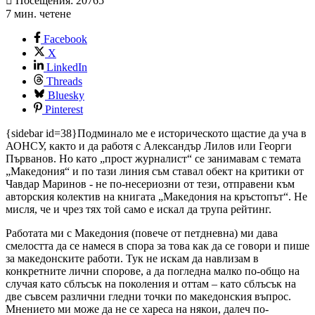
Посещения: 20765
7 мин. четене
Facebook
X
LinkedIn
Threads
Bluesky
Pinterest
{sidebar id=38}
Подминало ме е историческото щастие да уча в
АОНСУ, както и да работя с Александър Лилов или Георги
Първанов. Но като „прост журналист“ се занимавам с темата
„Македония“ и по тази линия съм ставал обект на критики от
Чавдар Маринов
- не по-несериозни от тези, отправени към
авторския колектив на книгата „Македония на кръстопът“. Не
мисля, че и чрез тях той само е искал да трупа рейтинг.
Работата ми с Македония (повече от петдневна) ми дава
смелостта да се намеся в спора за това как да се говори и пише
за македонските работи. Тук не искам да навлизам в
конкретните лични спорове, а да погледна малко по-общо на
случая като сблъсък на поколения и оттам – като сблъсък на
две съвсем различни гледни точки по македонския въпрос.
Мнението ми може да не се хареса на някои, далеч по-