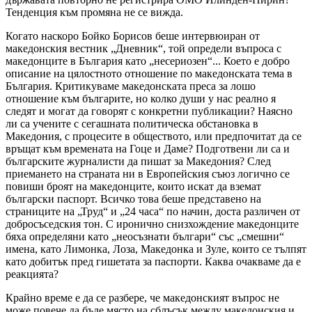
Тенденция към промяна не се вижда.
Когато наскоро Бойко Борисов беше интервюиран от
македонския вестник „Дневник“, той определи въпроса с
македонците в България като „несериозен“... Което е добро
описание на цялостното отношение по македонската тема в
България. Критикуваме македонската преса за лошо
отношение към българите, но колко души у нас реално я
следят и могат да говорят с конкретни публикации? Наясно
ли са учените с сегашната политическа обстановка в
Македония, с процесите в обществото, или предпочитат да се
връщат към времената на Гоце и Даме? Подготвени ли са и
българските журналисти да пишат за Македония? След
приемането на страната ни в Европейския съюз логично се
повиши броят на македонците, които искат да вземат
български паспорт. Всичко това беше представено на
страниците на „Труд“ и „24 часа“ по начин, доста различен от
добросъседския тон. С иронично снизхождение македонците
бяха определяни като „неосъзнати българи“ със „смешни“
имена, като Лимонка, Лоза, Македонка и Зуле, които се тълпят
като добитък пред гишетата за паспорти. Каква очакваме да е
реакцията?
Крайно време е да се разбере, че македонският въпрос не
може повече да бъде място на сблъсък между македонския и