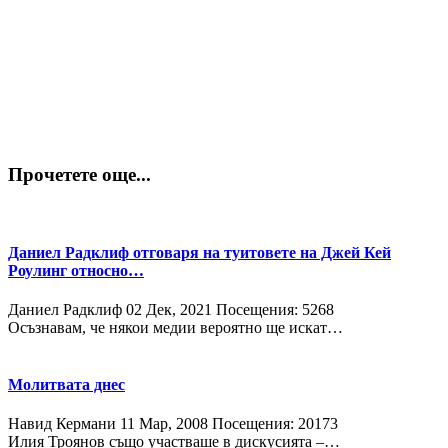
Прочетете още...
Даниел Радклиф отговаря на туитовете на Джей Кей
Роулинг относно…
Даниел Радклиф
02 Дек, 2021
Посещения: 5268
Осъзнавам, че някои медии вероятно ще искат…
Молитвата днес
Навид Кермани
11 Мар, 2008
Посещения: 20173
Илия Троянов също участваше в дискусията –…