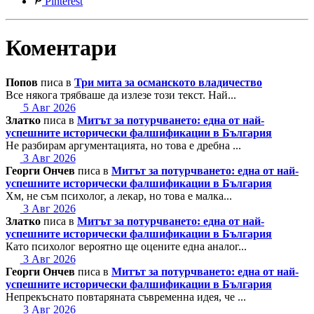
Pinterest
Коментари
Попов
писа в
Три мита за османското владичество
Все някога трябваше да излезе този текст. Най...
5 Авг 2026
Златко
писа в
Митът за потурчването: една от най-
успешните исторически фалшификации в България
Не разбирам аргументацията, но това е дребна ...
3 Авг 2026
Георги Ончев
писа в
Митът за потурчването: една от най-
успешните исторически фалшификации в България
Хм, не съм психолог, а лекар, но това е малка...
3 Авг 2026
Златко
писа в
Митът за потурчването: една от най-
успешните исторически фалшификации в България
Като психолог вероятно ще оцените една аналог...
3 Авг 2026
Георги Ончев
писа в
Митът за потурчването: една от най-
успешните исторически фалшификации в България
Непрекъснато повтаряната съвременна идея, че ...
3 Авг 2026