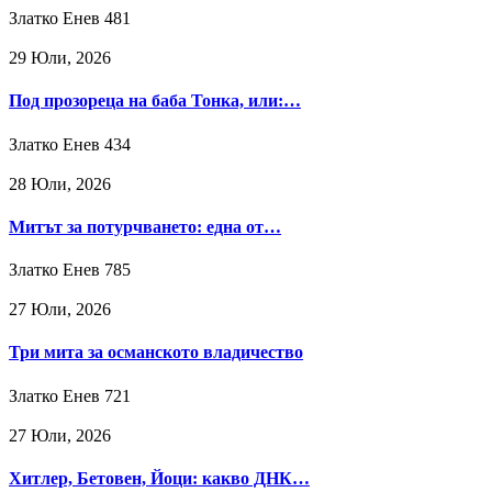
Златко Енев
481
29 Юли, 2026
Под прозореца на баба Тонка, или:…
Златко Енев
434
28 Юли, 2026
Митът за потурчването: една от…
Златко Енев
785
27 Юли, 2026
Три мита за османското владичество
Златко Енев
721
27 Юли, 2026
Хитлер, Бетовен, Йоци: какво ДНК…