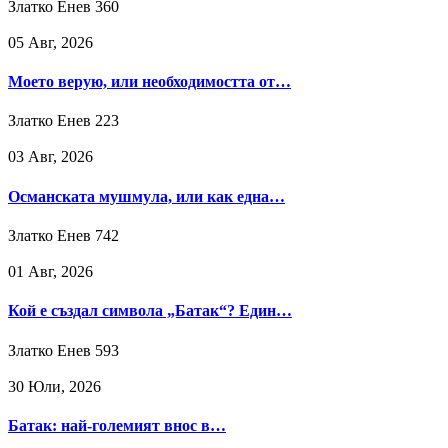
Златко Енев
360
05 Авг, 2026
Моето верую, или необходимостта от…
Златко Енев
223
03 Авг, 2026
Османската мушмула, или как една…
Златко Енев
742
01 Авг, 2026
Кой е създал символа „Батак“? Един…
Златко Енев
593
30 Юли, 2026
Батак: най-големият внос в…