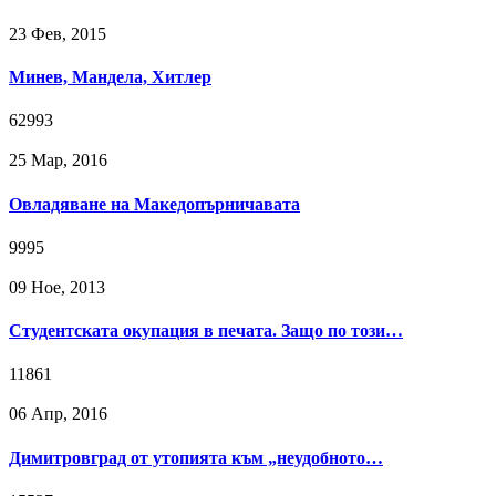
23 Фев, 2015
Минев, Мандела, Хитлер
62993
25 Мар, 2016
Овладяване на Македопърничавата
9995
09 Ное, 2013
Студентската окупация в печата. Защо по този…
11861
06 Апр, 2016
Димитровград от утопията към „неудобното…