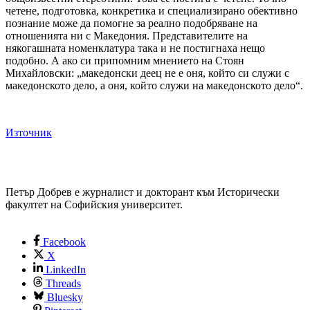
четене, подготовка, конкретика и специализирано обективно
познание може да помогне за реално подобряване на
отношенията ни с Македония. Представителите на
някогашната номенклатура така и не постигнаха нещо
подобно. А ако си припомним мнението на Стоян
Михайловски: „македонски деец не е оня, който си служи с
македонското дело, а оня, който служи на македонското дело“.
Източник
Петър Добрев е журналист и докторант към Исторически
факултет на Софийския университет.
Facebook
X
LinkedIn
Threads
Bluesky