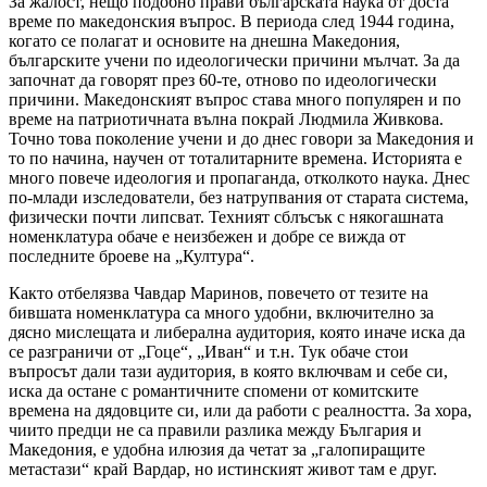
За жалост, нещо подобно прави българската наука от доста
време по македонския въпрос. В периода след 1944 година,
когато се полагат и основите на днешна Македония,
българските учени по идеологически причини мълчат. За да
започнат да говорят през 60-те, отново по идеологически
причини. Македонският въпрос става много популярен и по
време на патриотичната вълна покрай Людмила Живкова.
Точно това поколение учени и до днес говори за Македония и
то по начина, научен от тоталитарните времена. Историята е
много повече идеология и пропаганда, отколкото наука. Днес
по-млади изследователи, без натрупвания от старата система,
физически почти липсват. Техният сблъсък с някогашната
номенклатура обаче е неизбежен и добре се вижда от
последните броеве на „Култура“.
Както отбелязва Чавдар Маринов, повечето от тезите на
бившата номенклатура са много удобни, включително за
дясно мислещата и либерална аудитория, която иначе иска да
се разграничи от „Гоце“, „Иван“ и т.н. Тук обаче стои
въпросът дали тази аудитория, в която включвам и себе си,
иска да остане с романтичните спомени от комитските
времена на дядовците си, или да работи с реалността. За хора,
чиито предци не са правили разлика между България и
Македония, е удобна илюзия да четат за „галопиращите
метастази“ край Вардар, но истинският живот там е друг.