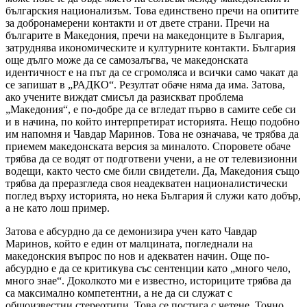
българския национализъм. Това единствено пречи на опитите
за добронамерени контакти и от двете страни. Пречи на
българите в Македония, пречи на македонците в България,
затруднява икономическите и културните контакти. България
още дълго може да се самозалъгва, че македонската
идентичност е на път да се сгромоляса и всички само чакат да
се запишат в „РАДКО“. Резултат обаче няма да има. Затова,
ако учените виждат смисъл да разискват проблема
„Македония“, е по-добре да се вгледат първо в самите себе си
и в начина, по който интерпретират историята. Нещо подобно
им напомня и Чавдар Маринов. Това не означава, че трябва да
приемем македонската версия за миналото. Споровете обаче
трябва да се водят от подготвени учени, а не от телевизионни
водещи, както често сме били свидетели. Да, Македония също
трябва да преразгледа своя неадекватен националистически
поглед върху историята, но нека България й служи като добър,
а не като лош пример.
Затова е абсурдно да се демонизира учен като Чавдар
Маринов, който е един от малцината, погледнали на
македонския въпрос по нов и адекватен начин. Още по-
абсурдно е да се критикува със сентенции като „много чело,
много знае“. Доколкото ми е известно, историците трябва да
са максимално компетентни, а не да си служат с
общоизвестни стереотипи. Това се постига с четене. Точно