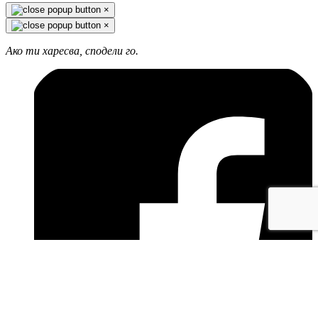
×
×
Ако ти харесва, сподели го.