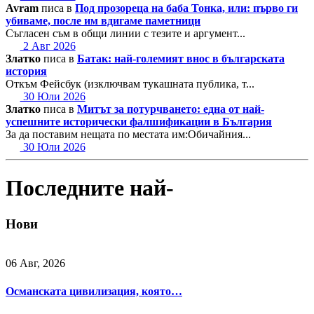
Avram
писа в
Под прозореца на баба Тонка, или: първо ги
убиваме, после им вдигаме паметници
Съгласен съм в общи линии с тезите и аргумент...
2 Авг 2026
Златко
писа в
Батак: най-големият внос в българската
история
Откъм Фейсбук (изключвам тукашната публика, т...
30 Юли 2026
Златко
писа в
Митът за потурчването: една от най-
успешните исторически фалшификации в България
За да поставим нещата по местата им:Обичайния...
30 Юли 2026
Последните най-
Нови
06 Авг, 2026
Османската цивилизация, която…