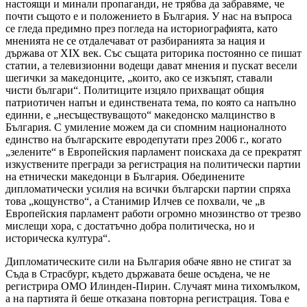
настоящи и минали пропаганди, не трябва да забравяме, че
почти същото е и положението в България. У нас на въпроса
се гледа предимно през погледа на историографията, като
мненията не се отдалечават от разбиранията за нация и
държава от XIX век. Със същата риторика постоянно се пишат
статии, а телевизионни водещи дават мнения и пускат весели
шегички за македонците, „които, ако се изкъпят, ставали
чисти българи“. Политиците изцяло прихващат общия
патриотичен напън и единствената тема, по която са напълно
единни, е „несъществуващото“ македонско малцинство в
България. С умиление можем да си спомним националното
единство на българските евродепутати през 2006 г., когато
„зелените“ в Европейския парламент поискаха да се прекратят
изкуствените прегради за регистрация на политически партии
на етнически македонци в България. Обединените
дипломатически усилия на всички български партии спряха
това „кощунство“, а Станимир Илчев се похвали, че „в
Европейския парламент работи огромно мнозинство от трезво
мислещи хора, с достатъчно добра политическа, но и
историческа култура“.
Дипломатическите сили на България обаче явно не стигат за
Съда в Страсбург, където държавата беше осъдена, че не
регистрира ОМО Илинден-Пирин. Случаят мина тихомълком,
а на партията й беше отказана повторна регистрация. Това е