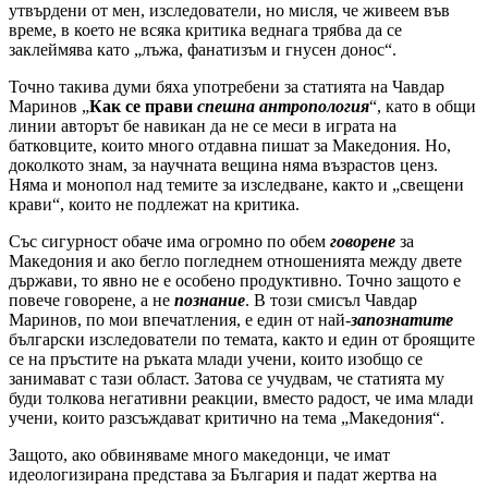
утвърдени от мен, изследователи, но мисля, че живеем във
време, в което не всяка критика веднага трябва да се
заклеймява като „лъжа, фанатизъм и гнусен донос“.
Точно такива думи бяха употребени за статията на Чавдар
Маринов „
Как се прави
спешна антропология
“, като в общи
линии авторът бе навикан да не се меси в играта на
батковците, които много отдавна пишат за Македония. Но,
доколкото знам, за научната вещина няма възрастов ценз.
Няма и монопол над темите за изследване, както и „свещени
крави“, които не подлежат на критика.
Със сигурност обаче има огромно по обем
говорене
за
Македония и ако бегло погледнем отношенията между двете
държави, то явно не е особено продуктивно. Точно защото е
повече говорене, а не
познание
. В този смисъл Чавдар
Маринов, по мои впечатления, е един от най-
запознатите
български изследователи по темата, както и един от броящите
се на пръстите на ръката млади учени, които изобщо се
занимават с тази област. Затова се учудвам, че статията му
буди толкова негативни реакции, вместо радост, че има млади
учени, които разсъждават критично на тема „Македония“.
Защото, ако обвиняваме много македонци, че имат
идеологизирана представа за България и падат жертва на