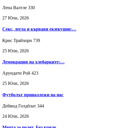
Лена Валтле
330
27 Юли, 2026
Секс, легла и кървави екзекуции:…
Крис Трайхорн
739
25 Юли, 2026
Демокрация на хлебарките:…
Арундати Рой
423
25 Юли, 2026
Футболът принадлежи на нас
Дейвид Голдблат
344
24 Юли, 2026
Мечта за полет. Без криле.