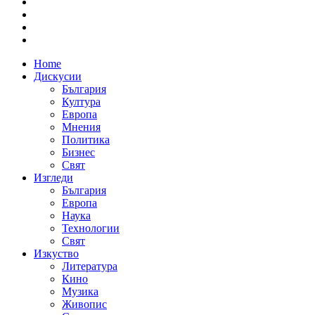
Home
Дискусии
България
Култура
Европа
Мнения
Политика
Бизнес
Свят
Изгледи
България
Европа
Наука
Технологии
Свят
Изкуство
Литература
Кино
Музика
Живопис