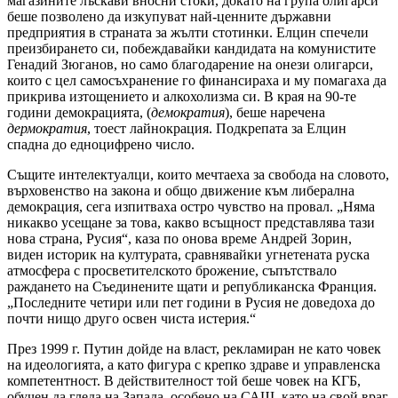
магазините лъскави вносни стоки, докато на група олигарси
беше позволено да изкупуват най-ценните държавни
предприятия в страната за жълти стотинки. Елцин спечели
преизбирането си, побеждавайки кандидата на комунистите
Генадий Зюганов, но само благодарение на онези олигарси,
които с цел самосъхранение го финансираха и му помагаха да
прикрива изтощението и алкохолизма си. В края на 90-те
години демокрацията, (
демократия
), беше наречена
дермократия
, тоест лайнокрация. Подкрепата за Елцин
спадна до едноцифрено число.
Същите интелектуалци, които мечтаеха за свобода на словото,
върховенство на закона и общо движение към либерална
демокрация, сега изпитваха остро чувство на провал. „Няма
никакво усещане за това, какво всъщност представлява тази
нова страна, Русия“, каза по онова време Андрей Зорин,
виден историк на културата, сравнявайки угнетената руска
атмосфера с просветителското брожение, съпътствало
раждането на Съединените щати и републиканска Франция.
„Последните четири или пет години в Русия не доведоха до
почти нищо друго освен чиста истерия.“
През 1999 г. Путин дойде на власт, рекламиран не като човек
на идеологията, а като фигура с крепко здраве и управленска
компетентност. В действителност той беше човек на КГБ,
обучен да гледа на Запада, особено на САЩ, като на свой враг