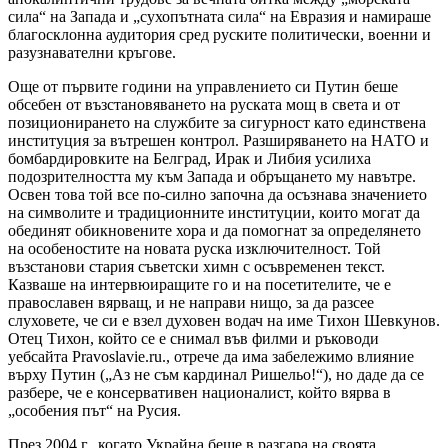
сила“ на Запада и „сухопътната сила“ на Евразия и намираше
благосклонна аудитория сред руските политически, военни и
разузнавателни кръгове.
Още от първите години на управлението си Путин беше
обсебен от възстановяването на руската мощ в света и от
позиционирането на службите за сигурност като единствена
институция за вътрешен контрол. Разширяването на НАТО и
бомбардировките на Белград, Ирак и Либия усилиха
подозрителността му към Запада и обръщането му навътре.
Освен това той все по-силно започна да осъзнава значението
на символите и традиционните институции, които могат да
обединят обикновените хора и да помогнат за определянето
на особеностите на новата руска изключителност. Той
възстанови стария съветски химн с осъвременен текст.
Казваше на интервюиращите го и на посетителите, че е
православен вярващ, и не направи нищо, за да разсее
слуховете, че си е взел духовен водач на име Тихон Шевкунов.
Отец Тихон, който се е снимал във филми и ръководи
уебсайта Pravoslavie.ru., отрече да има забележимо влияние
върху Путин („Аз не съм кардинал Ришельо!“), но даде да се
разбере, че е консервативен националист, който вярва в
„особения път“ на Русия.
През 2004 г., когато Украйна беше в разгара на своята