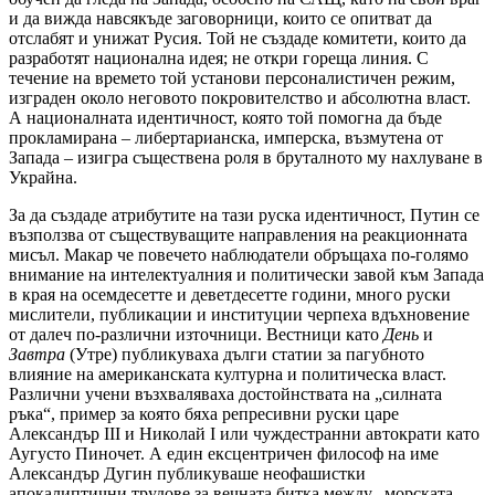
и да вижда навсякъде заговорници, които се опитват да
отслабят и унижат Русия. Той не създаде комитети, които да
разработят национална идея; не откри гореща линия. С
течение на времето той установи персоналистичен режим,
изграден около неговото покровителство и абсолютна власт.
А националната идентичност, която той помогна да бъде
прокламирана – либертарианска, имперска, възмутена от
Запада – изигра съществена роля в бруталното му нахлуване в
Украйна.
За да създаде атрибутите на тази руска идентичност, Путин се
възползва от съществуващите направления на реакционната
мисъл. Макар че повечето наблюдатели обръщаха по-голямо
внимание на интелектуалния и политически завой към Запада
в края на осемдесетте и деветдесетте години, много руски
мислители, публикации и институции черпеха вдъхновение
от далеч по-различни източници. Вестници като
День
и
Завтра
(Утре) публикуваха дълги статии за пагубното
влияние на американската културна и политическа власт.
Различни учени възхваляваха достойнствата на „силната
ръка“, пример за която бяха репресивни руски царе
Александър III и Николай I или чуждестранни автократи като
Аугусто Пиночет. А един ексцентричен философ на име
Александър Дугин публикуваше неофашистки
апокалиптични трудове за вечната битка между „морската