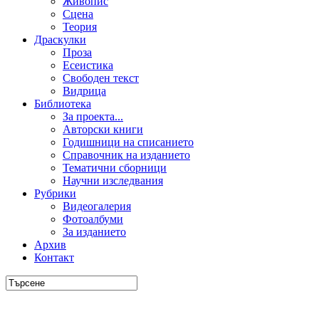
Живопис
Сцена
Теория
Драскулки
Проза
Есеистика
Свободен текст
Видрица
Библиотека
За проекта...
Авторски книги
Годишници на списанието
Справочник на изданието
Тематични сборници
Научни изследвания
Рубрики
Видеогалерия
Фотоалбуми
За изданието
Архив
Контакт