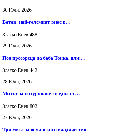
30 Юли, 2026
Батак: най-големият внос в…
Златко Енев
488
29 Юли, 2026
Под прозореца на баба Тонка, или:…
Златко Енев
442
28 Юли, 2026
Митът за потурчването: една от…
Златко Енев
802
27 Юли, 2026
Три мита за османското владичество