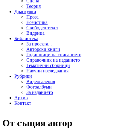
Сцена
Теория
Драскулки
Проза
Есеистика
Свободен текст
Видрица
Библиотека
За проекта...
Авторски книги
Годишници на списанието
Справочник на изданието
Тематични сборници
Научни изследвания
Рубрики
Видеогалерия
Фотоалбуми
За изданието
Архив
Контакт
От същия автор