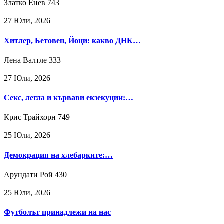
Златко Енев
743
27 Юли, 2026
Хитлер, Бетовен, Йоци: какво ДНК…
Лена Валтле
333
27 Юли, 2026
Секс, легла и кървави екзекуции:…
Крис Трайхорн
749
25 Юли, 2026
Демокрация на хлебарките:…
Арундати Рой
430
25 Юли, 2026
Футболът принадлежи на нас