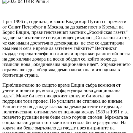
През 1996 г., годината, в която Владимир Путин се премести
от Санкт Петербург в Москва, за да заеме пост в Кремъл на
Борис Елцин, правителственият вестник „Российская газета“
зададе на читателите си един водещ въпрос: „Съгласни ли сте,
че сме имали достатъчно демокрация, не сме се адаптирали
към нея и сега е време да затегнем гайките?“ Вестникът
създаде гореща телефонна линия и предложи равностойността
на две хиляди долара на всеки обадил се, който може да
измисли нова „обединяваща национална идея“. Упражнението
отразяваше една обедняла, деморализирана и изпаднала в
безпътица страна.
Приблизително по същото време Елцин събра комисия от
учени и политици, която да формулира нова „национална
идея“. Може би вестникарският конкурс би могъл да
подхрани този процес. Но усилията не стигнаха до никъде.
Елцин не успя да даде тласък на демократичните идеали, а
политическият оптимизъм от периода между 1989 и 1991 г. за
повечето руснаци вече беше само горчив спомен. Мрежата за
социална сигурност от съветската епоха беше разрушена. На
хората им беше омръзнало да гледат през витрините на