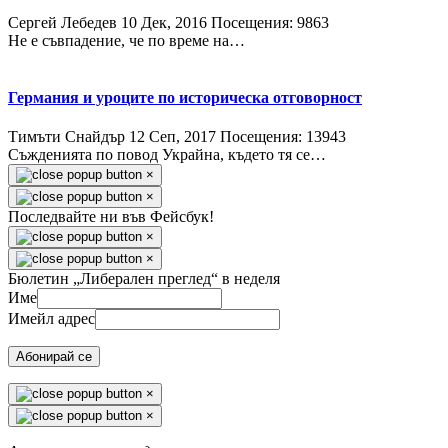
Сергей Лебедев
10 Дек, 2016
Посещения: 9863
Не е съвпадение, че по време на…
Германия и уроците по историческа отговорност
Тимъти Снайдър
12 Сeп, 2017
Посещения: 13943
Съжденията по повод Украйна, където тя се…
×
×
Последвайте ни във Фейсбук!
×
×
Бюлетин „Либерален преглед“ в неделя
Име
Имейл адрес
Абонирай се
×
×