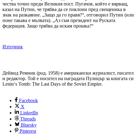
чества точно преди Великия пост. Пугачов, който е вярващ,
казал на Путин, че трябва да се поклони пред свещеника в
знак на разкаяние. „Защо да го правя?“, отговорил Путин (или
поне такава е мълвата). „Аз съм президент на Руската
федерация. Защо трябва да искам прошка?“
Източник
Дейвид Ремник (род. 1958) е американски журналист, писател
и редактор. Той е носител на наградата Пулицър за книгата си
Lenin‘s Tomb: The Last Days of the Soviet Empire.
Facebook
X
LinkedIn
Threads
Bluesky
Pinterest