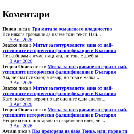
Коментари
Попов
писа в
Три мита за османското владичество
Все някога трябваше да излезе този текст. Най...
5 Авг 2026
Златко
писа в
Митът за потурчването: една от най-
успешните исторически фалшификации в България
Не разбирам аргументацията, но това е дребна ...
3 Авг 2026
Георги Ончев
писа в
Митът за потурчването: една от най-
успешните исторически фалшификации в България
Хм, не съм психолог, а лекар, но това е малка...
3 Авг 2026
Златко
писа в
Митът за потурчването: една от най-
успешните исторически фалшификации в България
Като психолог вероятно ще оцените една аналог...
3 Авг 2026
Георги Ончев
писа в
Митът за потурчването: една от най-
успешните исторически фалшификации в България
Непрекъснато повтаряната съвременна идея, че ...
3 Авг 2026
Avram
писа в
Под прозореца на баба Тонка, или: първо ги