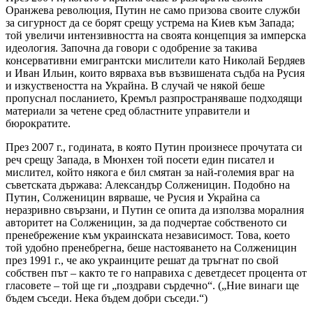
Оранжева революция, Путин не само призова своите служби
за сигурност да се борят срещу устрема на Киев към Запада;
той увеличи интензивността на своята концепция за имперска
идеология. Започна да говори с одобрение за такива
консервативни емигрантски мислители като Николай Бердяев
и Иван Ильин, които вярваха във възвишената съдба на Русия
и изкуствеността на Украйна. В случай че някой беше
пропуснал посланието, Кремъл разпространяваше подходящи
материали за четене сред областните управители и
бюрократите.
През 2007 г., годината, в която Путин произнесе прочутата си
реч срещу Запада, в Мюнхен той посети един писател и
мислител, който някога е бил смятан за най-големия враг на
съветската държава: Александър Солженицин. Подобно на
Путин, Солженицин вярваше, че Русия и Украйна са
неразривно свързани, и Путин се опита да използва моралния
авторитет на Солженицин, за да подчертае собственото си
пренебрежение към украинската независимост. Това, което
той удобно пренебрегна, беше настояването на Солженицин
през 1991 г., че ако украинците решат да тръгнат по свой
собствен път – както те го направиха с деветдесет процента от
гласовете – той ще ги „поздрави сърдечно“. („Ние винаги ще
бъдем съседи. Нека бъдем добри съседи.“)