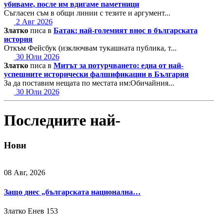
убиваме, после им вдигаме паметници
Съгласен съм в общи линии с тезите и аргумент...
2 Авг 2026
Златко
писа в
Батак: най-големият внос в българската
история
Откъм Фейсбук (изключвам тукашната публика, т...
30 Юли 2026
Златко
писа в
Митът за потурчването: една от най-
успешните исторически фалшификации в България
За да поставим нещата по местата им:Обичайния...
30 Юли 2026
Последните най-
Нови
08 Авг, 2026
Защо днес „българската национална…
Златко Енев
153