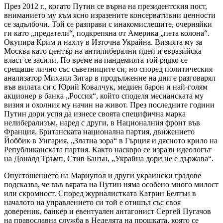
През 2012 г., когато Путин се върна на президентския пост,
вниманието му към ясно изразените консервативни ценности
се задълбочи. Той се разправи с инакомислещите, очерняйки
ги като „предатели“, подкрепяна от Америка „пета колона“.
Окупира Крим и нахлу в Източна Украйна. Визията му за
Москва като център на антилиберални идеи и евразийска
власт се засили. По време на пандемията той рядко се
срещаше лично със съветниците си, но според политическия
анализатор Михаил Зигар в продължение на дни е разговарял
във вилата си с Юрий Ковалчук, медиен барон и най-голям
акционер в банка „Россия“, който споделя месианската му
визия и охолния му начин на живот. През последните години
Путин дори успя да изнесе своята специфична марка
нелиберализъм, наред с други, в Националния фронт във
Франция, Британската национална партия, движението
Йоббик в Унгария, „Златна зора“ в Гърция и дясното крило на
Републиканската партия. Както наскоро се изрази идеологът
на Доналд Тръмп, Стив Банън, „Украйна дори не е държава“.
Опустошението на Мариупол и други украински градове
подсказва, че във вярата на Путин няма особено много милост
или скромност. Според журналистката Катрин Белтън в
началото на управлението си той е отишъл със своя
довереник, банкер и евентуален антагонист Сергей Пугачов
на православна служба в Неделята на прошката, която се