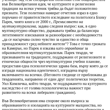
във Великобритания идея, че културните и религиозни
традиции на всеки ученик трябва да бъдат положително
признати. Тези политики намират отчетлив израз в едно
поръчано от правителството изследване на политолога Бхику
Парек, чиято книга от 2000 г.,
Премислянето на
мултикултурализма
, задава следния въпрос: как, в едно
мултикултурно общество, държавата трябва да балансира
легитимните изисквания за разнообразие с необходимостта
„да се насърчава силно чувство за единство и обща
принадлежност сред нейните жители“? Това е точно грижата
на Камерън, но Парек я изказва като
оправдание
за
образователния мултикултурализъм. Парек твърди, че
признаването на традициите, поддържани от религиозните и
етнически общности чрез мултикултурни учебни планове,
предоставя една психологически здрава база, върху която да се
изгради национална идентичност, изградена върху
включването на всички. (Неговото гледище се приближава до
твърденията, направени от един друг политически теоретик,
Уил Кимличка, който твърди, че поддържането на културното
наследство е от голяма психологическа важност при
развитието на всеки либерален гражданин).
Във Великобритания има спорове около въпроса за
образованието и изолацията на културните малцинства, но
пространственото разделение на имигрантските общности е