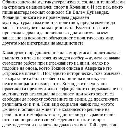
Обвиняването на мултикултурализма за социалните проблеми
на страната е национален спорт в Холандия. И все пак, както
пише амстердамският социолог Ян Вилем Дуйвендак,
Холандия никога не е провеждала държавен
мултикултурализъм или пък политики, предназначени да
запазват културите на малцинствата. Вместо това тя е
провеждала два вида политики – едната насочена към
запазване на вековната обвързаност с политическия мир,
другата към интеграция на малцинствата.
Холандското предпочитание на компромиса в политиката е
въплътено в така наречения модел
полдер –
думата означава
съвместна работа при изграждането на диги, малко по
подобие на онова, което Токвил описва в Америка като
„строеж на плевня“. Погледнато исторически, това означава,
че хората не са били особено склонни да критикуват
неасимилираните имигранти. Холандските културни
практики са предпочитали неофициалното продължаване на
мултикултурната социална реалност, при която хората са
свободни да говорят собствените си езици, да практикуват
религията си и т. н. Този вид социален навик под мотото
„живей и остави да живеят“ е холандското решение на
религиозните конфликти от един период на сравнително
интензивни религиозни убеждения и практики през
деветнадесети и началото на двадесети век. Той е довел до