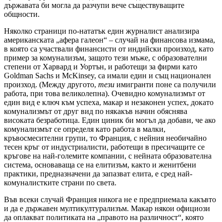
държавата би могла да разчупи вече съществуващите
общности.
Няколко страници по-нататък един журналист анализира
американската „афера галеон“ – случай на финансова измама,
в която са участвали финансисти от индийски произход, като
пример за комунализъм, защото тези мъже, с образователни
степени от Харвард и Уортън, и работещи за фирми като
Goldman Sachs и McKinsey, са имали един и същ национален
произход. (Между другото,
тези
имигранти поне са получили
работа, при това великолепна). Очевидно комунализмът от
един вид е ключ към успеха, макар и незаконен успех, докато
комунализмът от друг вид по някакъв начин обяснява
високата безработица. Един циник би могъл да добави, че ако
комунализмът се определя като работа в малки,
кръвосмесителни групи, то Франция, с нейния необичайно
тесен кръг от индустриалисти, работещи в пресичащите се
кръгове на най-големите компании, с нейната образователна
система, основаваща се на елитизъм, както и женитбени
практики, предназначени да запазват елита, е сред най-
комуналистките страни по света.
Във всеки случай Франция никога не е предприемала какъвто
и да е държавен мултикултурализъм. Макар някои официози
да оплакват политиката на „правото на различност“, която