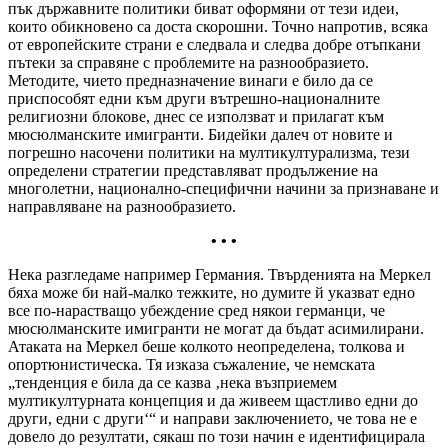
пък държавните политики биват оформяни от тези идеи,
които обикновено са доста скорошни. Точно напротив, всяка
от европейските страни е следвала и следва добре отъпкани
пътеки за справяне с проблемите на разнообразието.
Методите, чието предназначение винаги е било да се
приспособят едни към други вътрешно-националните
религиозни блокове, днес се използват и прилагат към
мюсюлманските имигранти. Бидейки далеч от новите и
погрешно насочени политики на мултикултурализма, тези
определени стратегии представляват продължение на
многолетни, национално-специфични начини за признаване и
направляване на разнообразието.
• • •
Нека разгледаме например Германия. Твърденията на Меркел
бяха може би най-малко тежките, но думите й указват едно
все по-нарастващо убеждение сред някои германци, че
мюсюлманските имигранти не могат да бъдат асимилирани.
Атаката на Меркел беше колкото неопределена, толкова и
опортюнистическа. Тя изказа съжаление, че немската
„тенденция е била да се казва ‚нека възприемем
мултикултурната концепция и да живеем щастливо едни до
други, едни с други‘“ и направи заключението, че това не е
довело до резултати, сякаш по този начин е идентифицирала