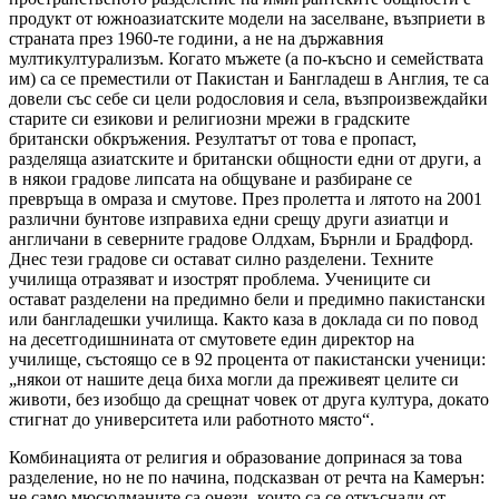
продукт от южноазиатските модели на заселване, възприети в
страната през 1960-те години, а не на държавния
мултикултурализъм. Когато мъжете (а по-късно и семействата
им) са се преместили от Пакистан и Бангладеш в Англия, те са
довели със себе си цели родословия и села, възпроизвеждайки
старите си езикови и религиозни мрежи в градските
британски обкръжения. Резултатът от това е пропаст,
разделяща азиатските и британски общности едни от други, а
в някои градове липсата на общуване и разбиране се
превръща в омраза и смутове. През пролетта и лятото на 2001
различни бунтове изправиха едни срещу други азиатци и
англичани в северните градове Олдхам, Бърнли и Брадфорд.
Днес тези градове си остават силно разделени. Техните
училища отразяват и изострят проблема. Учениците си
остават разделени на предимно бели и предимно пакистански
или бангладешки училища. Както каза в доклада си по повод
на десетгодишнината от смутовете един директор на
училище, състоящо се в 92 процента от пакистански ученици:
„някои от нашите деца биха могли да преживеят целите си
животи, без изобщо да срещнат човек от друга култура, докато
стигнат до университета или работното място“.
Комбинацията от религия и образование допринася за това
разделение, но не по начина, подсказван от речта на Камерън:
не само мюсюлманите са онези, които са се откъснали от