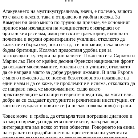
• • •
Атакуването на мултикултурализма, значи, е полезно, защото
то е както неясно, така и отправено в удобна посока. За
Камерън би било много по-трудно да признае, че основният
принос към изолацията на малцинствата е извършен от
британския расизъм, имигрантските траектории, външната
политика и верски ориентираните училища, отколкото да
каже: ние сбъркахме, нека сега да се поправим, нека всички
бъдем британци. Ислямът предоставя удобна цел за
възходящите културни националисти. По-лесно е за Саркози и
Марин льо Пен от крайно десния Френски национален фронт
да осъждат мюсюлманите, молещи се по улиците, отколкото
да се направи място за добре уредени джамии. В цяла Европа
е много по-лесно да се посочи безотговорното изказване на
един имам и да се каже, че проблемът е в исляма, отколкото да
се направи така, че мюсюлманите, също както
практикуващите католици и евреите преди тях, да могат най-
добре да си създадат културните и религиозни институции, от
които се нуждаят в новите си (и не чак толкова нови) страни.
Човек може, и трябва, да отхвърля тези погрешни диагнози и
в същото време да подкрепя политиките, насърчаващи
интеграцията във всяко от тези общества. Говоренето на езика
на страната и придобиването на професионални умения са