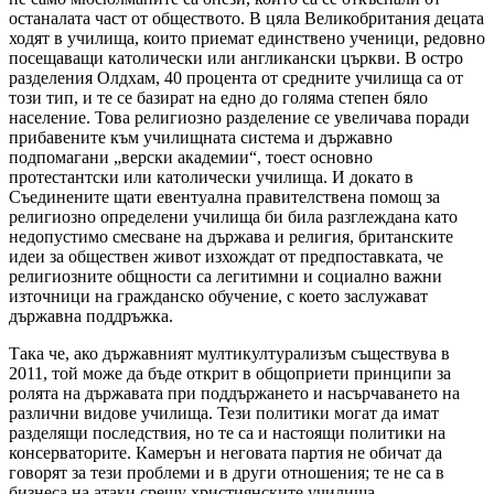
останалата част от обществото. В цяла Великобритания децата
ходят в училища, които приемат единствено ученици, редовно
посещаващи католически или англикански църкви. В остро
разделения Олдхам, 40 процента от средните училища са от
този тип, и те се базират на едно до голяма степен бяло
население. Това религиозно разделение се увеличава поради
прибавените към училищната система и държавно
подпомагани „верски академии“, тоест основно
протестантски или католически училища. И докато в
Съединените щати евентуална правителствена помощ за
религиозно определени училища би била разглеждана като
недопустимо смесване на държава и религия, британските
идеи за обществен живот изхождат от предпоставката, че
религиозните общности са легитимни и социално важни
източници на гражданско обучение, с което заслужават
държавна поддръжка.
Така че, ако държавният мултикултурализъм съществува в
2011, той може да бъде открит в общоприети принципи за
ролята на държавата при поддържането и насърчаването на
различни видове училища. Тези политики могат да имат
разделящи последствия, но те са и настоящи политики на
консерваторите. Камерън и неговата партия не обичат да
говорят за тези проблеми и в други отношения; те не са в
бизнеса на атаки срещу християнските училища.