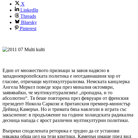
X
LinkedIn
Threads
Bluesky
Pinterest
Един от множеството признаци за завоя надясно в
западноевропейската политика е неотдавнашния хор от
гласове, отричащи мултикултурализма. Немската канцлерка
Ангела Меркел поведе хора през миналия октомври,
заявявайки, че мултикултурализмът „пропадна, и то
абсолютно“. Тя беше повторена през февруари от френския
президент Никола Саркози и британския премиер-министър
Дейвид Камерън. Но и тримата бяха навлезли в играта със
закъснение: в продължение на години холандската радикална
десница напада с ярост различни мултикултурни политики.
Въпреки споделената реторика е трудно да се установи
някаква обща цел на тези критики. Камерън имаше пред вид