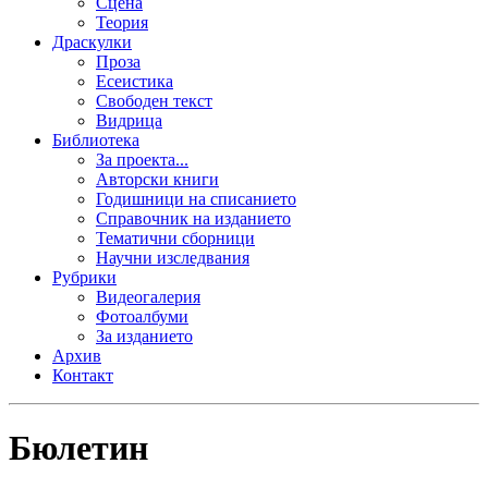
Сцена
Теория
Драскулки
Проза
Есеистика
Свободен текст
Видрица
Библиотека
За проекта...
Авторски книги
Годишници на списанието
Справочник на изданието
Тематични сборници
Научни изследвания
Рубрики
Видеогалерия
Фотоалбуми
За изданието
Архив
Контакт
Бюлетин