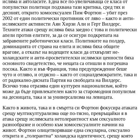
исляма и аятоласите. Една все по-увеличаваща се класа от
популистки политици подхвана тази критика, сред тях и
десният, открито хомосексуален Пим Фортюн – убит през
2002 от един политически противник от ляво – както и анти-
ислямските активисти Аян Хирзи Али и Герт Вилдерс.
Техните атаки срещу исляма бяха заедно с това и политически
апели против елитите, за да се осигури подкрепата на
забравените работнически класи. Политиките на полдер,
доминацията от страна на елита и исляма бяха общите
врагове, а отказът на водещите класи да отхвърлят не-
холандските и анти-просветителски ислямски ценности бяха
основното свидетелство, че нещата са отишли в погрешна
посока. Както и във Франция, това предупреждение беше
чуто и отляво, и отдясно – както от социалдемократите, така и
от радикално-дясната Партия на свободата на Вилдерс.
Всичко това отразява един културен национализъм, който
може да бъде привлекателен както за старомодния популизъм
на десницата, така и за универсализма на левицата.
Както в живота, така и в смъртта си Фортюн фокусира атаката
срещу мултикултурализма още по-тясно, превръщайки я в
атака срещу ислямската нетолерантност към сексуалното
разнообразие и особено към хомосексуалните начини на
живот. Фортюн олицетворяваше една секуларна, сексуално
открита и „толерантна“ холандска идентичност, срещу която