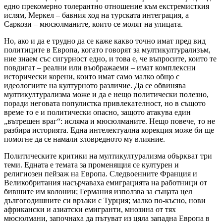
едно прекомерно толерантно отношение към екстремисткия
ислям, Меркел – бавния ход на турската интеграция, а
Саркози – мюсюлманите, които се молят на улицата.
Но, ако и да е трудно да се каже какво точно имат пред вид
политиците в Европа, когато говорят за мултикултурализъм,
ние знаем със сигурност едно, и това е, че въпросите, които те
повдигат – реални или въображаеми – имат комплексни
исторически корени, които имат само малко общо с
идеологиите на културното различие. Да се обвинява
мултикултурализма може и да е нещо политически полезно,
поради неговата популистка привлекателност, но в същото
време то е и политически опасно, защото атакува един
„вътрешен враг“: исляма и мюсюлманите. Нещо повече, то не
разбира историята. Една интелектуална корекция може би ще
помогне да се намали зловредното му влияние.
Политическите критики на мултикултурализма объркват три
теми. Едната е темата за променящия се културен и
религиозен пейзаж на Европа. Следвоенните Франция и
Великобритания насърчаваха емиграцията на работници от
бившите им колонии; Германия използва за същата цел
дългогодишните си връзки с Турция; малко по-късно, нови
африкански и азиатски емигранти, мнозина от тях
мюсюлмани, започнаха да пътуват из цяла западна Европа в