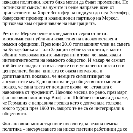
някакви политики, които биха могли да бъдат променени. Но
истинският смисъл на думите й беше направен ясен от
присъствието на Хорст Зеехофер на подиума до нея. Зеехофер,
баварският премиер и коалиционен партньор на Меркел,
призовава към ограничаване на имиграцията.
Речта на Меркел беше последвана от серия от анти-
мюсюлмански публични изявления на високопоставени
немски официози. През юни 2010 тогавашният член на съвета
на Бундесбанката Тило Зарацин публикува книга, в която
обвини мюсюлманските имигранти в това, че намалявали
интелигентността на немското общество. И макар че самият
той беше нападнат за възгледите си и уволнен от поста си в
централната банка, книгата се оказа популярна и
допитванията показаха, че немците симпатизират на
аргументите му. Едно допитване до общественото мнение
показа, че една трета от немците вярва, че „страната е
наводнена от чужденци“. Няколко месеца по-рано, през март,
финансовият министър Волфганг Шойбле се осмели да каже,
че Германия е направила грешка като е допуснала толкова
много турци през 1960-те, защото те не са се интегрирали в
обществото.
Финансовият министър поне посочи една реална немска
политика – насърчаването на ниско платени работници да се