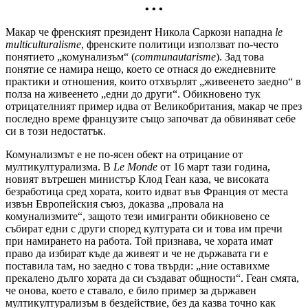
• • •
Макар че френският президент Никола Саркози нападна
le
multiculturalisme
, френските политици използват по-често
понятието „комунализъм“ (
communautarisme
). Зад това
понятие се намира нещо, което се отнася до ежедневните
практики и отношения, които отхвърлят „живеенето заедно“ в
полза на живеенето „едни до други“. Обикновено тук
отрицателният пример идва от Великобритания, макар че през
последно време французите също започват да обвиняват себе
си в този недостатък.
Комунализмът е не по-ясен обект на отрицание от
мултикултурализма. В
Le
Monde
от 16 март тази година,
новият вътрешен министър Клод Геан каза, че високата
безработица сред хората, които идват във Франция от места
извън Европейския съюз, доказва „провала на
комунализмите“, защото тези имигранти обикновено се
събират едни с други според културата си и това им пречи
при намирането на работа. Той признава, че хората имат
право да избират къде да живеят и че не държавата ги е
поставила там, но заедно с това твърди: „ние оставихме
прекалено дълго хората да си създават общности“. Геан смята,
че онова, което е ставало, е било пример за държавен
мултикултурализъм в бездействие, без да казва точно как