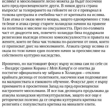
ислямът и мюсюлманите лесно можеха да бъдат посочени
като пред-просвещенските други. В никоя друга страна
въпросът за толерирането на гейовете не се е превърнал в
толкова централна и очебийна част от критиката на исляма.
Тази атака се оказа много мощна, защото едновременно с това
тя беше и атака срещу старите холандски начини на правене
на политика и мислене на сексуалността. През по-голямата
част от двадесети век, повечето холандци бяха поддържали
религиозни възгледи относно хомосексуалността и правата на
жените, които не бяха чак толкова по-различни от ония, които
се приписват днес на мюсюлманите. Атаката срещу исляма се
оказа по този начин един полезен начин за преосмисляне на
собственото културно наследство.
Иронично, но настоящият фокус върху исляма сам по себе си
– Вилдерс сравни Корана с
Mein
Kampf
и се опитва да
постигне официалната му забрана в Холандия – отклони
крайната десница от политиките, насочени към подпомагане
на малцинствата и езиковото обучение. Фокусът днес е върху
приемането в просветения Запад на пред-просвещенски
настроените мюсюлмани. И все пак десницата продължава да
атакува холандския мултикултурализъм, защото все още е
реторически полезно да се свързва културната критика на
религията с популистката критика на миналите елити.