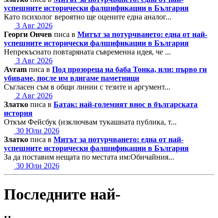
успешните исторически фалшификации в България
Като психолог вероятно ще оцените една аналог...
3 Авг 2026
Георги Ончев
писа в
Митът за потурчването: една от най-
успешните исторически фалшификации в България
Непрекъснато повтаряната съвременна идея, че ...
3 Авг 2026
Avram
писа в
Под прозореца на баба Тонка, или: първо ги
убиваме, после им вдигаме паметници
Съгласен съм в общи линии с тезите и аргумент...
2 Авг 2026
Златко
писа в
Батак: най-големият внос в българската
история
Откъм Фейсбук (изключвам тукашната публика, т...
30 Юли 2026
Златко
писа в
Митът за потурчването: една от най-
успешните исторически фалшификации в България
За да поставим нещата по местата им:Обичайния...
30 Юли 2026
Последните най-