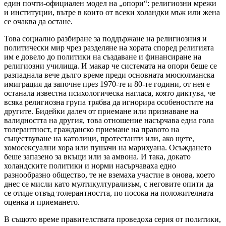
един почти-официален модел на „опори“: религиозни мрежи
и институции, вътре в които от всеки холандки мъж или жена
се очаква да остане.
Това социално разбиране за поддържане на религиозния и
политически мир чрез разделяне на хората според религията
им е довело до политики на създаване и финансиране на
религиозни училища. И макар че системата на опори беше се
разпаднала вече дълго време преди основната мюсюлманска
имиграция да започне през 1970-те и 80-те години, от нея е
останала известна психологическа нагласа, която диктува, че
всяка религиозна група трябва да игнорира особеностите на
другите. Бидейки далеч от приемане или признаване на
валидността на другия, това отношение насърчава една гола
толерантност, гражданско приемане на правото на
съществуване на католици, протестанти или, ако щете,
хомосексуални хора или пушачи на марихуана. Осъждането
беше запазено за вкъщи или за амвона. И така, докато
холандските политики и норми насърчаваха едно
разнообразно общество, те не вземаха участие в онова, което
днес се мисли като мултикултурализъм, с неговите опити да
се отиде отвъд толерантността, по посока на положителната
оценка и приемането.
В същото време правителствата проведоха серия от политики,