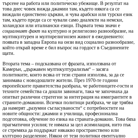
търсене на работа или политическо убежище. В резултат на
това днес човек вижда джамии там, където някога са се
виждали единствено църкви, и чува арабски или турски език
там, където преди са се чували само диалекти на немски,
холандски или италиански езици. Първата тема значи е
социалният факт
на културно и религиозно разнообразие, на
мултикултурен и мултирелигиозен живот в ежедневието:
появата в западна Европа на онзи вид социално разнообразие,
който открай време е бил въпрос на гордост в Съединените
щати.
Втората тема – подсказвана от фразата, използвана от
Камерън, „държавен мултикултурализъм“ – засяга
политиките, които всяка от тези страни използва, за да се
занимава с новодошлите жители. През 1970-те години
европейските правителства разбраха, че работниците-гости и
техните семейства са дошли завинаги, така че започнаха да
опитват различни стратегии за интеграция на имигрантите в
страните-домакини. Всички политици разбраха, че ще трябва
да намерят „разумни съгласуваности“ с потребностите на
новите общности: джамии и училища, професионална
подготовка, обучение по езика на страната-домакин. Това бяха
прагматични усилия; те нямаха за цел асимилация, нито пък
се стремяха да поддържат някакво пространствено или
културно разделение. Някои от тези политики евентуално