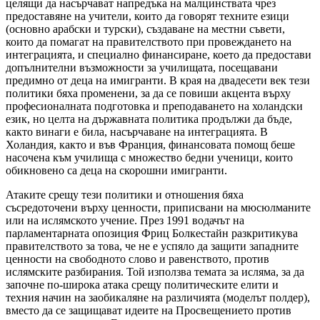
целящи да насърчават напредъка на малцинствата чрез
предоставяне на учители, които да говорят техните езици
(основно арабски и турски), създаване на местни съвети,
които да помагат на правителството при провеждането на
интеграцията, и специално финансиране, което да предостави
допълнителни възможности за училищата, посещавани
предимно от деца на имигранти. В края на двадесети век тези
политики бяха променени, за да се повиши акцента върху
професионалната подготовка и преподаването на холандски
език, но целта на държавната политика продължи да бъде,
както винаги е била, насърчаване на интеграцията. В
Холандия, както и във Франция, финансовата помощ беше
насочена към училища с множество бедни ученици, които
обикновено са деца на скорошни имигранти.
Атаките срещу тези политики и отношения бяха
съсредоточени върху ценности, приписвани на мюсюлманите
или на ислямското учение. През 1991 водачът на
парламентарната опозиция Фриц Болкестайн разкритикува
правителството за това, че не е успяло да защити западните
ценности на свободното слово и равенството, против
ислямските разбирания. Той използва темата за исляма, за да
започне по-широка атака срещу политическите елити и
техния начин на заобикаляне на различията (моделът полдер),
вместо да се защищават идеите на Просвещението против