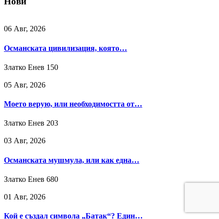
Нови
06 Авг, 2026
Османската цивилизация, която…
Златко Енев
150
05 Авг, 2026
Моето верую, или необходимостта от…
Златко Енев
203
03 Авг, 2026
Османската мушмула, или как една…
Златко Енев
680
01 Авг, 2026
Кой е създал символа „Батак“? Един…