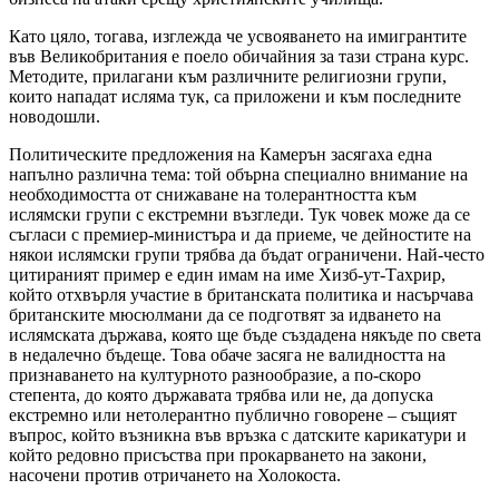
Като цяло, тогава, изглежда че усвояването на имигрантите
във Великобритания е поело обичайния за тази страна курс.
Методите, прилагани към различните религиозни групи,
които нападат исляма тук, са приложени и към последните
новодошли.
Политическите предложения на Камерън засягаха една
напълно различна тема: той обърна специално внимание на
необходимостта от снижаване на толерантността към
ислямски групи с екстремни възгледи. Тук човек може да се
съгласи с премиер-министъра и да приеме, че дейностите на
някои ислямски групи трябва да бъдат ограничени. Най-често
цитираният пример е един имам на име Хизб-ут-Тахрир,
който отхвърля участие в британската политика и насърчава
британските мюсюлмани да се подготвят за идването на
ислямската държава, която ще бъде създадена някъде по света
в недалечно бъдеще. Това обаче засяга не валидността на
признаването на културното разнообразие, а по-скоро
степента, до която държавата трябва или не, да допуска
екстремно или нетолерантно публично говорене – същият
въпрос, който възникна във връзка с датските карикатури и
който редовно присъства при прокарването на закони,
насочени против отричането на Холокоста.