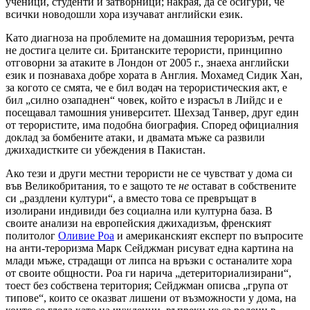
ученици, студенти и затворници; накрая, да се осигури, че
всички новодошли хора изучават английски език.
Като диагноза на проблемите на домашния тероризъм, речта
не достига целите си. Британските терористи, принципно
отговорни за атаките в Лондон от 2005 г., знаеха английски
език и познаваха добре хората в Англия. Мохамед Сидик Хан,
за когото се смята, че е бил водач на терористическия акт, е
бил „силно озападнен“ човек, който е израсъл в Лийдс и е
посещавал тамошния университет. Шехзад Танвер, друг един
от терористите, има подобна биография. Според официалния
доклад за бомбените атаки, и двамата мъже са развили
джихадистките си убеждения в Пакистан.
Ако тези и други местни терористи не се чувстват у дома си
във Великобритания, то е защото те
не
остават в собствените
си „раздлени култури“, а вместо това се превръщат в
изолирани индивиди без социална или културна база. В
своите анализи на европейския джихадизъм, френският
политолог
Оливие Роа
и американският експерт по въпросите
на анти-тероризма Марк Сейджман рисуват една картина на
млади мъже, страдащи от липса на връзки с останалите хора
от своите общности. Роа ги нарича „детериториализирани“,
тоест без собствена територия; Сейджман описва „група от
типове“, които се оказват лишени от възможности у дома, на