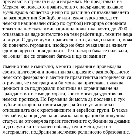
преселват в страната и да я изграждат. Но представата на
Меркел, че немското правителство е насърчавало някакво
мултикулти
общество (нещо по-различно от възхваляването
на разноцветния Кройцберг или някоя турска звезда от
немския национален отбор по футбол) игнорира основната
тежест на немската имиграционна политика, която, до 2000 г.,
отказваше да даде жителство на тези работници, техните деца
и внуци. С други думи, правителството, а също и много, може
би повечето, германци, изобщо не бяха очаквали да живеят
едни до други с новодошлите. Те по-скоро бяха се надявали,
че „ония“ ще си опаковат багажа и ще си заминат.
Именно това е смисълът, в който Германия е провеждала
своите дългосрочни политики за справяне с разнообразието:
немското федерално и местните правителства исторически са
отричали, че имиграцията би могла да притежава някаква
ценност и са поддържали политика на ограничаване на
гражданството само до хората, които могат да удостоверят
немски произход. Но Германия би могла да последва и тук
публично-корпоративния модел, който е установила в
отношенията си с християнските и еврейски групи. В такъв
случай една определена ислямска корпорация би получила
статуса да отговаря за правителствените субсидии за джамии
и да служи като законен наблюдател и мениджър на
материалите, подбрани за ислямско религиозно образование.