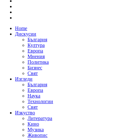
Home
Дискусии
България
Култура
Европа
Мнения
Политика
Бизнес
Свят
Изгледи
България
Европа
Наука
Технологии
Свят
Изкуство
Литература
Кино
Музика
Живопис