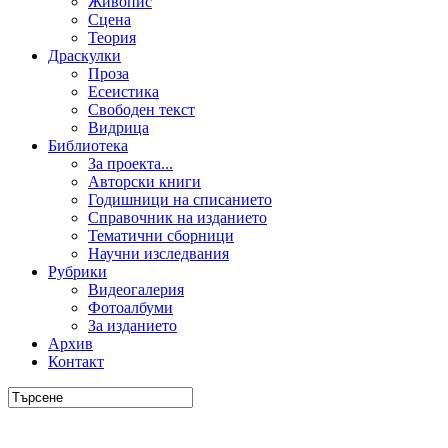
Живопис
Сцена
Теория
Драскулки
Проза
Есеистика
Свободен текст
Видрица
Библиотека
За проекта...
Авторски книги
Годишници на списанието
Справочник на изданието
Тематични сборници
Научни изследвания
Рубрики
Видеогалерия
Фотоалбуми
За изданието
Архив
Контакт