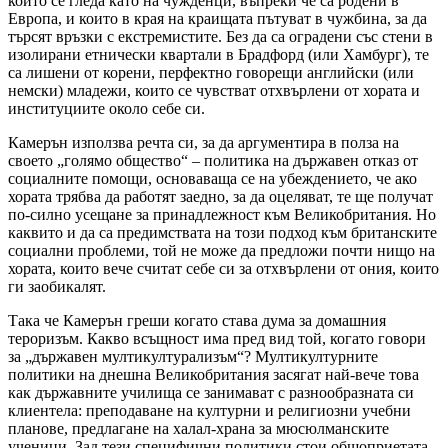
които се гледа като на чужденци, въпреки че са родени в
Европа, и които в края на краищата пътуват в чужбина, за да
търсят връзки с екстремистите. Без да са оградени със стени в
изолирани етнически квартали в Брадфорд (или Хамбург), те
са лишени от корени, перфектно говорещи английски (или
немски) младежи, които се чувстват отхвърлени от хората и
институциите около себе си.
Камерън използва речта си, за да аргументира в полза на
своето „голямо общество“ – политика на държавен отказ от
социалните помощи, основаваща се на убеждението, че ако
хората трябва да работят заедно, за да оцеляват, те ще получат
по-силно усещане за принадлежност към Великобритания. Но
каквито и да са предимствата на този подход към британските
социални проблеми, той не може да предложи почти нищо на
хората, които вече считат себе си за отхвърлени от ония, които
ги заобикалят.
Така че Камерън греши когато става дума за домашния
тероризъм. Какво всъщност има пред вид той, когато говори
за „държавен мултикултурализъм“? Мултикултурните
политики на днешна Великобритания засягат най-вече това
как държавните училища се занимават с разнообразната си
клиентела: преподаване на културни и религиозни учебни
планове, предлагане на халал-храна за мюсюлманските
ученици. Зад тези специфични политики стои общоприетата