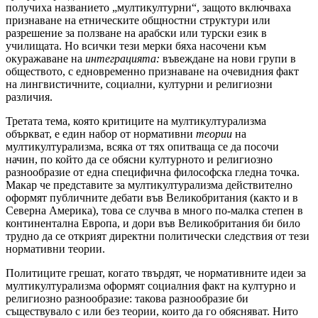
получиха названието „мултикултурни“, защото включваха
признаване на етническите общностни структури или
разрешение за ползване на арабски или турски език в
училищата. Но всички тези мерки бяха насочени към
окуражаване на
интеграцията:
въвеждане на нови групи в
обществото, с едновременно признаване на очевидния факт
на лингвистичните, социални, културни и религиозни
различия.
Третата тема, която критиците на мултикултурализма
объркват, е един набор от нормативни
теории
на
мултикултурализма, всяка от тях опитваща се да посочи
начин, по който да се обясни културното и религиозно
разнообразие от една специфична философска гледна точка.
Макар че представите за мултикултурализма действително
оформят публичните дебати във Великобритания (както и в
Северна Америка), това се случва в много по-малка степен в
континентална Европа, и дори във Великобритания би било
трудно да се открият директни политически следствия от тези
нормативни теории.
Политиците грешат, когато твърдят, че нормативните идеи за
мултикултурализма оформят социалния факт на културно и
религиозно разнообразие: такова разнообразие би
съществувало с или без теории, които да го обясняват. Нито