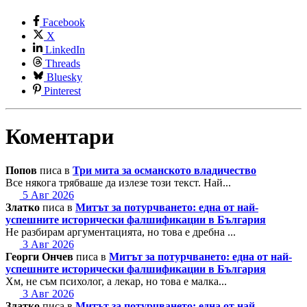
Facebook
X
LinkedIn
Threads
Bluesky
Pinterest
Коментари
Попов
писа в
Три мита за османското владичество
Все някога трябваше да излезе този текст. Най...
5 Авг 2026
Златко
писа в
Митът за потурчването: една от най-
успешните исторически фалшификации в България
Не разбирам аргументацията, но това е дребна ...
3 Авг 2026
Георги Ончев
писа в
Митът за потурчването: една от най-
успешните исторически фалшификации в България
Хм, не съм психолог, а лекар, но това е малка...
3 Авг 2026
Златко
писа в
Митът за потурчването: една от най-