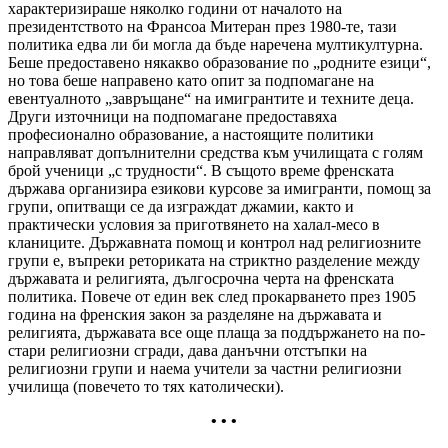
характеризираше няколко години от началото на
президентството на Франсоа Митеран през 1980-те, тази
политика едва ли би могла да бъде наречена мултикултурна.
Беше предоставено някакво образование по „родните езици“,
но това беше направено като опит за подпомагане на
евентуалното „завръщане“ на имигрантите и техните деца.
Други източници на подпомагане предоставяха
професионално образование, а настоящите политики
направляват допълнителни средства към училищата с голям
брой ученици „с трудности“. В същото време френската
държава организира езикови курсове за имигранти, помощ за
групи, опитващи се да изграждат джамии, както и
практически условия за приготвянето на халал-месо в
кланиците. Държавната помощ и контрол над религиозните
групи е, въпреки реториката на стриктно разделение между
държавата и религията, дългосрочна черта на френската
политика. Повече от един век след прокарването през 1905
година на френския закон за разделяне на държавата и
религията, държавата все още плаща за поддържането на по-
стари религиозни сгради, дава данъчни отстъпки на
религиозни групи и наема учители за частни религиозни
училища (повечето то тях католически).
• • •