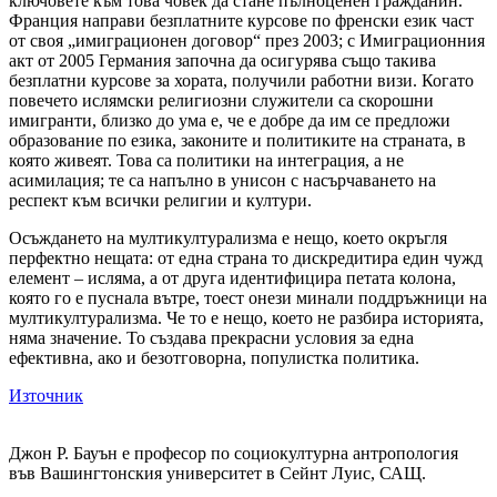
ключовете към това човек да стане пълноценен гражданин.
Франция направи безплатните курсове по френски език част
от своя „имиграционен договор“ през 2003; с Имиграционния
акт от 2005 Германия започна да осигурява също такива
безплатни курсове за хората, получили работни визи. Когато
повечето ислямски религиозни служители са скорошни
имигранти, близко до ума е, че е добре да им се предложи
образование по езика, законите и политиките на страната, в
която живеят. Това са политики на интеграция, а не
асимилация; те са напълно в унисон с насърчаването на
респект към всички религии и култури.
Осъждането на мултикултурализма е нещо, което окръгля
перфектно нещата: от една страна то дискредитира един чужд
елемент – исляма, а от друга идентифицира петата колона,
която го е пуснала вътре, тоест онези минали поддръжници на
мултикултурализма. Че то е нещо, което не разбира историята,
няма значение. То създава прекрасни условия за една
ефективна, ако и безотговорна, популистка политика.
Източник
Джон Р. Бауън е професор по социокултурна антропология
във Вашингтонския университет в Сейнт Луис, САЩ.