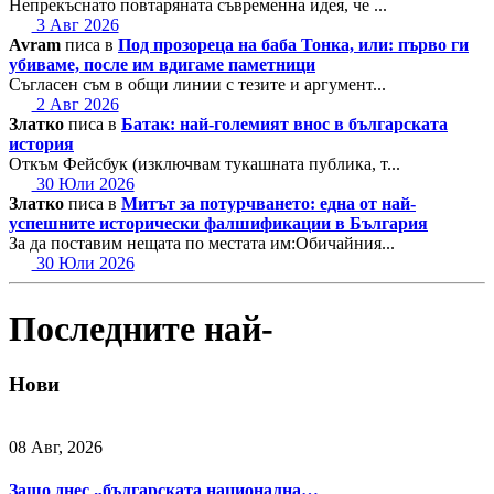
Непрекъснато повтаряната съвременна идея, че ...
3 Авг 2026
Avram
писа в
Под прозореца на баба Тонка, или: първо ги
убиваме, после им вдигаме паметници
Съгласен съм в общи линии с тезите и аргумент...
2 Авг 2026
Златко
писа в
Батак: най-големият внос в българската
история
Откъм Фейсбук (изключвам тукашната публика, т...
30 Юли 2026
Златко
писа в
Митът за потурчването: една от най-
успешните исторически фалшификации в България
За да поставим нещата по местата им:Обичайния...
30 Юли 2026
Последните най-
Нови
08 Авг, 2026
Защо днес „българската национална…