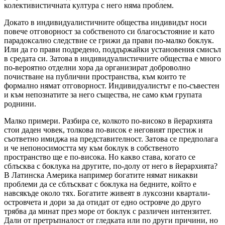
колективистичната култура с него няма проблем.
Докато в индивидуалистичните общества индивидът носи
повече отговорност за собственото си благосъстояние и като
парадоксално следствие се грижи да прави по-малко боклук.
Или да го прави подредено, поддържайки установения смисъл
в средата си. Затова в индивидуалистичните общества е много
по-вероятно отделни хора да организират доброволно
почистване на публични пространства, към които те
формално нямат отговорност. Индивидуалистът е по-съвестен
и към непознатите за него същества, не само към групата
роднини.
Малко примери. Разбира се, колкото по-високо в йерархията
стои даден човек, толкова по-висок е неговият престиж и
съответно имиджа на представителност. Затова се предполага
и че непоносимостта му към боклук в собственото
пространство ще е по-висока. Но какво става, когато се
сблъсква с боклука на другите, по-долу от него в йерархията?
В Латинска Америка например богатите нямат никакви
проблеми да се сблъскват с боклука на бедните, който е
навсякъде около тях. Богатите живеят в луксозни квартали-
островчета и дори за да отидат от едно островче до друго
трябва да минат през море от боклук с различен интензитет.
Дали от претръпналост от гледката или по други причини, но