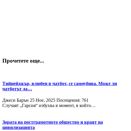
Прочетете още...
Тийнейджър, влюбен в чатбот, се самоубива. Може ли
чатботът да…
Джеси Барън
25 Ное, 2025
Посещения: 761
Случаят „Гарсия“ избухва в момент, в който…
Зората на постграмотното общество и краят на
цивилизацията