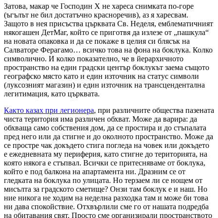
Затова, макар че Господин Х не хареса снимката по-горе
(ъгълът не бил достатъчно красноречив), аз я харесвам.
Защото в нея присъства църквата Св. Неделя, емблематичният
някогашен ДетМаг, който се приготвя да излезе от „пашкула“
на новата опаковка и да се покаже в целия си блясък на
Салваторе Ферагамо… всичко това на фона на боклука. Колко
символично. И колко показателно, че в йерархичното
пространство на един градски център боклукът заема същото
географско място като и един източник на статус символи
(луксозният магазин) и един източник на трансцендентална
легитимация, като църквата.
Както казах при легионера
, при различните общества пазената
чиста територия има различен обхват. Може да варира: да
обхваща само собствения дом, да се простира и до стъпалата
пред него или да стигне и до околното пространство. Може да
се простре чак докъдето стига погледа на човек или докъдето
е ежедневната му периферия, като стигне до територията, на
която някога е стъпвал. Всички се притесняваме от боклука,
който е под балкона на апартамента ни. Дразним се от
гледката на боклука по улицата. Но терзаем ли се нощем от
мисълта за градското сметище? Онзи там боклук е и наш. Но
ние никога не ходим на неделна разходка там и може би това
ни дава спокойствие. Отхвърлили сме го от нашата подредба
на обитавания свят. Просто сме организирали пространството