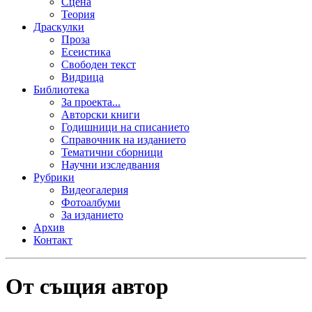
Сцена
Теория
Драскулки
Проза
Есеистика
Свободен текст
Видрица
Библиотека
За проекта...
Авторски книги
Годишници на списанието
Справочник на изданието
Тематични сборници
Научни изследвания
Рубрики
Видеогалерия
Фотоалбуми
За изданието
Архив
Контакт
От същия автор