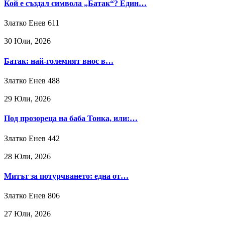
Кой е създал символа „Батак“? Един…
Златко Енев
611
30 Юли, 2026
Батак: най-големият внос в…
Златко Енев
488
29 Юли, 2026
Под прозореца на баба Тонка, или:…
Златко Енев
442
28 Юли, 2026
Митът за потурчването: една от…
Златко Енев
806
27 Юли, 2026