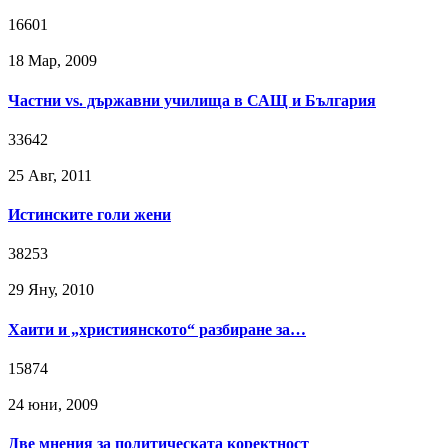
16601
18 Мар, 2009
Частни vs. държавни училища в САЩ и България
33642
25 Авг, 2011
Истинските голи жени
38253
29 Яну, 2010
Хаити и „християнското“ разбиране за…
15874
24 юни, 2009
Две мнения за политическата коректност