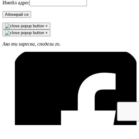
Имейл адрес
Абонирай се
×
×
Ако ти харесва, сподели го.