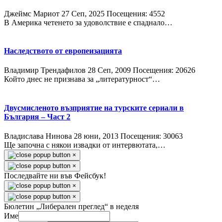
Джеймс Мариот
27 Сeп, 2025
Посещения: 4552
В Америка четенето за удоволствие е спаднало…
Наследството от европеизацията
Владимир Трендафилов
28 Сeп, 2009
Посещения: 20626
Който днес не признава за „литературност“…
Двусмисленото възприятие на турските сериали в
България – Част 2
Владислава Нинова
28 юни, 2013
Посещения: 30063
Ще започна с някои извадки от интервютата,…
×
×
Последвайте ни във Фейсбук!
×
×
Бюлетин „Либерален преглед“ в неделя
Име