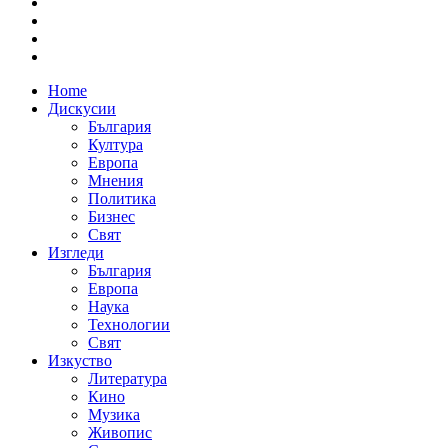
Home
Дискусии
България
Култура
Европа
Мнения
Политика
Бизнес
Свят
Изгледи
България
Европа
Наука
Технологии
Свят
Изкуство
Литература
Кино
Музика
Живопис