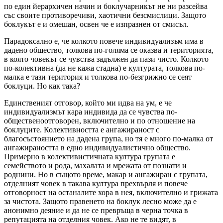
по един йерархичен начин и боклучарникът не ни разсейва
със своите противоречиви, хаотични безсмислици. Защото
боклукът е и омешан, освен че е изпразнен от смисъл.
Парадоксално е, че колкото повече индивидуализъм има в
дадено общество, толкова по-голяма се оказва и територията,
в която човекът се чувства задължен да пази чисто. Колкото
по-колективна (да не кажа стадна) е културата, толкова по-
малка е тази територия и толкова по-безгрижно се сеят
боклуци. Но как така?
Единственият отговор, който ми идва на ум, е че
индивидуализмът кара индивида да се чувства по-
общественоотговорен, включително и по отношение на
боклуците. Колективността е ангажираност с
благосъстоянието на дадена група, но тя е много по-малка от
ангажираността в едно индивидуалистично общество.
Примерно в колективистичната култура групата е
семейството и рода, махалата и мрежата от познати и
роднини. Но в същото време, макар и ангажиран с групата,
отделният човек в такава култура прехвърля и повече
отговорност на останалите хора в нея, включително и грижата
за чистота. Защото правенето на боклук лесно може да е
анонимно деяние и да не се превръща в черна точка в
репутацията на отделния човек. Ако не те видят, в