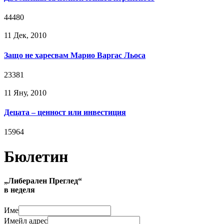
44480
11 Дек, 2010
Защо не харесвам Марио Варгас Льоса
23381
11 Яну, 2010
Децата – ценност или инвестиция
15964
Бюлетин
„Либерален Преглед“
в неделя
Име
Имейл адрес