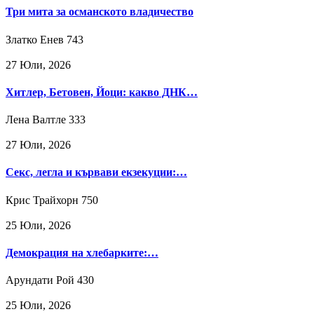
Три мита за османското владичество
Златко Енев
743
27 Юли, 2026
Хитлер, Бетовен, Йоци: какво ДНК…
Лена Валтле
333
27 Юли, 2026
Секс, легла и кървави екзекуции:…
Крис Трайхорн
750
25 Юли, 2026
Демокрация на хлебарките:…
Арундати Рой
430
25 Юли, 2026