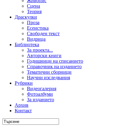
Живопис
Сцена
Теория
Драскулки
Проза
Есеистика
Свободен текст
Видрица
Библиотека
За проекта...
Авторски книги
Годишници на списанието
Справочник на изданието
Тематични сборници
Научни изследвания
Рубрики
Видеогалерия
Фотоалбуми
За изданието
Архив
Контакт