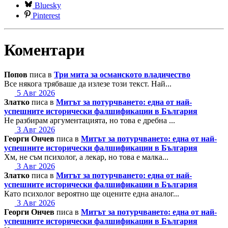
Bluesky
Pinterest
Коментари
Попов
писа в
Три мита за османското владичество
Все някога трябваше да излезе този текст. Най...
5 Авг 2026
Златко
писа в
Митът за потурчването: една от най-
успешните исторически фалшификации в България
Не разбирам аргументацията, но това е дребна ...
3 Авг 2026
Георги Ончев
писа в
Митът за потурчването: една от най-
успешните исторически фалшификации в България
Хм, не съм психолог, а лекар, но това е малка...
3 Авг 2026
Златко
писа в
Митът за потурчването: една от най-
успешните исторически фалшификации в България
Като психолог вероятно ще оцените една аналог...
3 Авг 2026
Георги Ончев
писа в
Митът за потурчването: една от най-
успешните исторически фалшификации в България