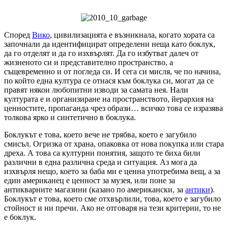
Според
Вико
, цивилизацията е възникнала, когато хората са
започнали да идентифицират определени неща като боклук,
да го отделят и да го изхвърлят. Да го избутват далеч от
жизненото си и представително пространство, а
същевременно и от погледа си. И сега си мисля, че по начина,
по който една култура се отнася към боклука си, могат да се
правят някои любопитни изводи за самата нея. Нали
културата е и организиране на пространството, йерархия на
ценностите, пропаганда чрез образи… всичко това се изразява
толкова ярко и синтетично в боклука.
Боклукът е това, което вече не трябва, което е загубило
смисъл. Огризка от храна, опаковка от нова покупка или стара
дреха. А това са културни понятия, защото те биха били
различни в една различна среда и ситуация. Аз мога да
изхвърля нещо, което за баба ми е ценна употребима вещ, а за
един американец е ценност за музея, или поне за
антикварните магазини (казано по американски, за
антики
).
Боклукът е това, което сме отхвърлили, това, което е загубило
стойност и ни пречи. Ако не отговаря на тези критерии, то не
е боклук.