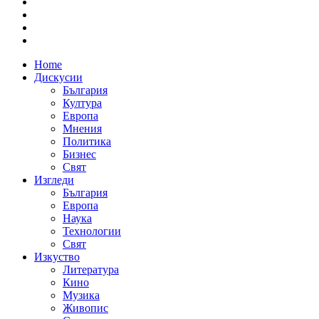
Home
Дискусии
България
Култура
Европа
Мнения
Политика
Бизнес
Свят
Изгледи
България
Европа
Наука
Технологии
Свят
Изкуство
Литература
Кино
Музика
Живопис