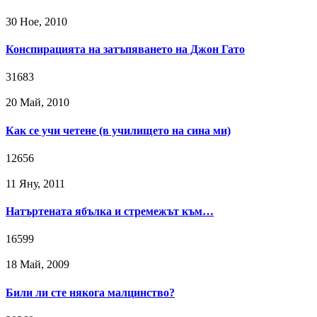
30 Ное, 2010
Конспирацията на затъпяването на Джон Гато
31683
20 Май, 2010
Как се учи четене (в училището на сина ми)
12656
11 Яну, 2011
Натъртената ябълка и стремежът към…
16599
18 Май, 2009
Били ли сте някога малцинство?