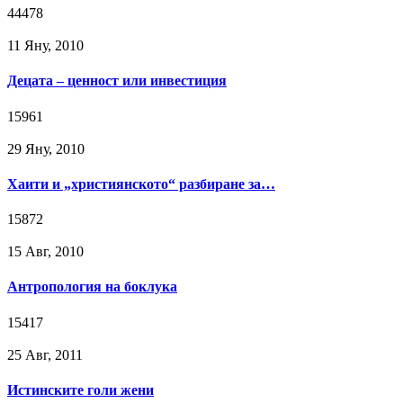
44478
11 Яну, 2010
Децата – ценност или инвестиция
15961
29 Яну, 2010
Хаити и „християнското“ разбиране за…
15872
15 Авг, 2010
Антропология на боклука
15417
25 Авг, 2011
Истинските голи жени