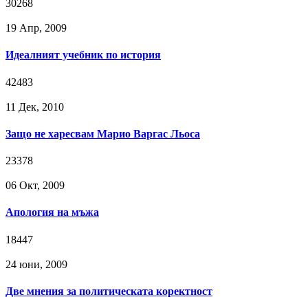
30268
19 Апр, 2009
Идеалният учебник по история
42483
11 Дек, 2010
Защо не харесвам Марио Варгас Льоса
23378
06 Окт, 2009
Апология на мъжа
18447
24 юни, 2009
Две мнения за политическата коректност