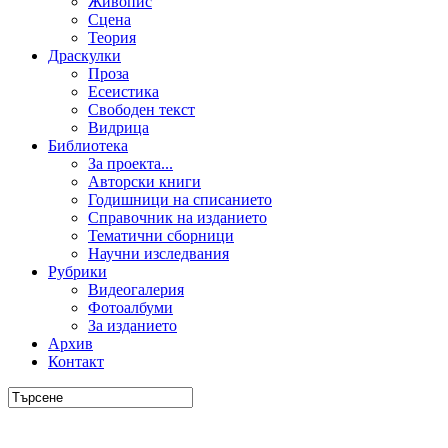
Живопис
Сцена
Теория
Драскулки
Проза
Есеистика
Свободен текст
Видрица
Библиотека
За проекта...
Авторски книги
Годишници на списанието
Справочник на изданието
Тематични сборници
Научни изследвания
Рубрики
Видеогалерия
Фотоалбуми
За изданието
Архив
Контакт