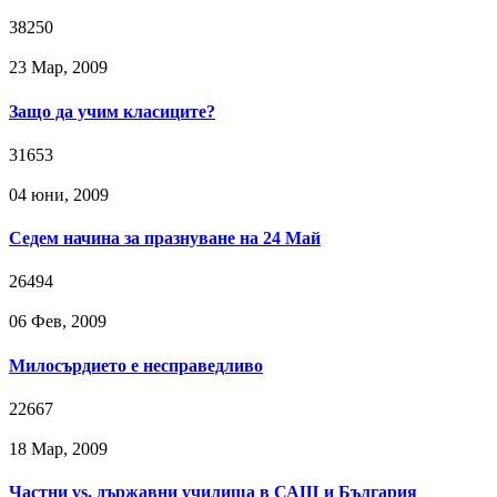
38250
23 Мар, 2009
Защо да учим класиците?
31653
04 юни, 2009
Седем начина за празнуване на 24 Май
26494
06 Фев, 2009
Милосърдието е несправедливо
22667
18 Мар, 2009
Частни vs. държавни училища в САЩ и България