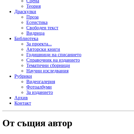
Сцена
Теория
Драскулки
Проза
Есеистика
Свободен текст
Видрица
Библиотека
За проекта...
Авторски книги
Годишници на списанието
Справочник на изданието
Тематични сборници
Научни изследвания
Рубрики
Видеогалерия
Фотоалбуми
За изданието
Архив
Контакт
От същия автор