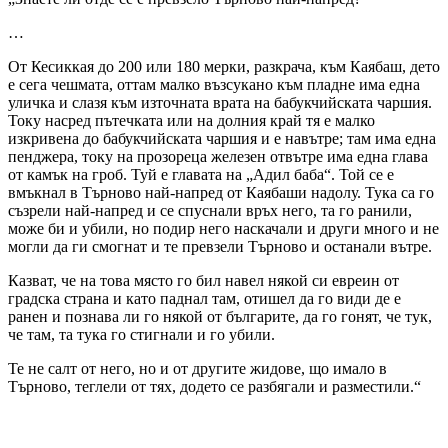
…
От Кесиккая до 200 или 180 мерки, разкрача, към Каябаш, дето
е сега чешмата, оттам малко възсукано към пладне има една
уличка и слазя към източната врата на бабукчийската чаршия.
Току насред пътечката или на долния край тя е малко
изкривена до бабукчийската чаршия и е навътре; там има една
пенджера, току на прозореца железен отвътре има една глава
от камък на гроб. Туй е главата на „Адил баба“. Той се е
вмъкнал в Търново най-напред от Каябаши надолу. Тука са го
съзрели най-напред и се спуснали връх него, та го ранили,
може би и убили, но подир него наскачали и други много и не
могли да ги смогнат и те превзели Търново и останали вътре.
Казват, че на това място го бил навел някой си евреин от
градска страна и като паднал там, отишел да го види де е
ранен и познава ли го някой от българите, да го гонят, че тук,
че там, та тука го стигнали и го убили.
Те не салт от него, но и от другите жидове, що имало в
Търново, теглели от тях, додето се разбягали и разместили.“