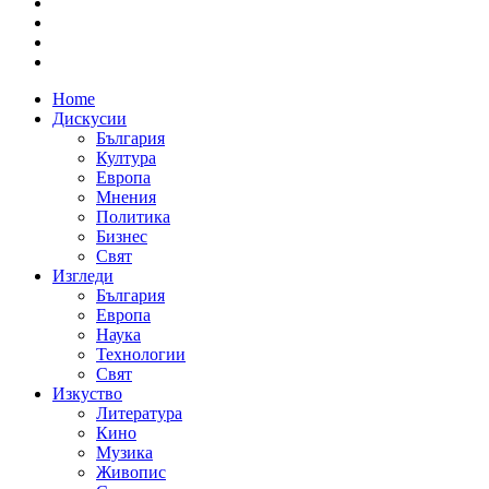
Home
Дискусии
България
Култура
Европа
Мнения
Политика
Бизнес
Свят
Изгледи
България
Европа
Наука
Технологии
Свят
Изкуство
Литература
Кино
Музика
Живопис