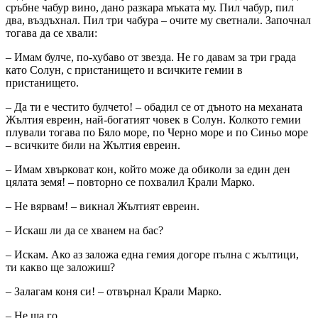
сръбне чабур вино, дано разкара мъката му. Пил чабур, пил
два, въздъхнал. Пил три чабура – очите му светнали. Започнал
тогава да се хвали:
– Имам булче, по-хубаво от звезда. Не го давам за три града
като Солун, с пристанището и всичките гемии в
пристанището.
– Да ти е честито булчето! – обадил се от дъното на механата
Жълтия евреин, най-богатият човек в Солун. Колкото гемии
плували тогава по Бяло море, по Черно море и по Синьо море
– всичките били на Жълтия евреин.
– Имам хвърковат кон, който може да обиколи за един ден
цялата земя! – повторно се похвалил Крали Марко.
– Не вярвам! – викнал Жълтият евреин.
– Искаш ли да се хванем на бас?
– Искам. Ако аз заложа една гемия догоре пълна с жълтици,
ти какво ще заложиш?
– Залагам коня си! – отвърнал Крали Марко.
– Не ща го.