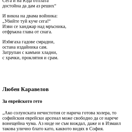
Сега и на Юда отплата
достойна да дам аз реших“
И викна на двама войника:
„Убийте туй куче сега!“
Изви се ханджар над мръсника,
отфръкна глава от снага.
Избягаха гадове смрадни,
остана издайника сам.
Затрупан с камъни хладни,
с храчки, проклятия и срам.
Любен Каравелов
За еврейското гето
„Ако солунската нечистотия се нарича готова холера, то
софийския еврейски арсенал може свободно да се нарече
вонещейна чума. Аз ниде не съм виждал, даже и в Измаил
такова улично блато като, каквото видях в София.