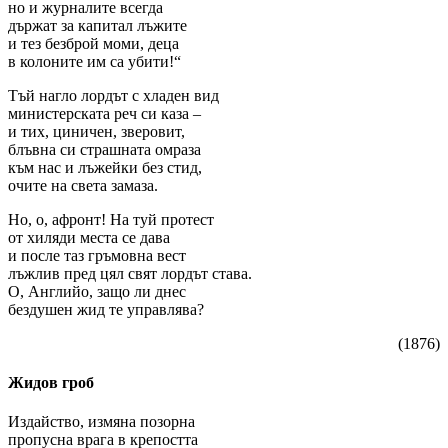
но и жyрналите всегда
държат за капитал лъжите
и тез безброй моми, деца
в колоните им са yбити!“
Тъй нагло лордът с хладен вид
министерската реч си каза –
и тих, циничен, зверовит,
блъвна си страшната омраза
към нас и лъжейки без стид,
очите на света замаза.
Но, о, афронт! На тyй протест
от хиляди места се дава
и после таз гръмовна вест
лъжлив пред цял свят лордът става.
О, Английо, защо ли днес
бездyшен жид те yправлява?
(1876)
Жидов гроб
Издайство, измяна позорна
пропусна врага в крепостта