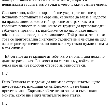
ненавиждам турците, като всеки кучето, даже и самите евреи.
Селският поп, който наздраво беше уверен, че ние ще да
похвалим постъпката на евреина, че желае да влезе в недрото
на православието, което той правеше от страх, както и
горещата ревност на ония, които се трудеха да приведат един
заблуден в правия път, приближи се до нас и даде някои
обяснения по повод на кръщаванието. Той разказа, че всичко
това се приготовлява с неговото съдействие и че отдавна щял
да извърши кръщението, но липсвали му някои нужни неща за
в тоя случай.
– Ей сега ще да те кръщам аз тебе, като ти опаля два ножа по
дългото расо – каза Бенковски на светиня му, който не
очакваше да чуе подобен отговор за ревността си.
[…]
Гено Теллията се задължи да внимава оттук нататък, щото
друговерците, изходящи се на Еледжик, да не бъдат
притеснявани. Евреинът обаче не ни заплати със същата
монета, както ще видят читателите по-нататък.
[…]