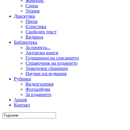
Живопис
Сцена
Теория
Драскулки
Проза
Есеистика
Свободен текст
Видрица
Библиотека
За проекта...
Авторски книги
Годишници на списанието
Справочник на изданието
Тематични сборници
Научни изследвания
Рубрики
Видеогалерия
Фотоалбуми
За изданието
Архив
Контакт