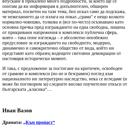
впускане в прекалено много подробности, за които ще се
опитам да ви информирам в допълнителен, обширен
материал, посветен на тази тема, бих искал само да подскажа,
че нежеланието да се излага на показ „срама“ е нещо колкото
нормално-човешко, толкова и (все по-често) осъзнавано като
основна пречка пред изграждането на една свободна, лишена
от прикривани напрежения и комплекси публична сфера,
която – така поне изглежда – е абсолютно неизбежно
предусловие за изграждането на свободното, модерно,
динамично и самокритично общество от вида, който ни
представят като образец водещите световни демокрации от
настоящия исторически момент.
И така, с предложение за постигане на критичен, освободен
от срамове и комплекси (но не и безсрамен) поглед към
националното ни литературно наследство, нека се вгледаме (и
може би поговорим за) следните високо поучителни откъси от
българската „класика“…
Иван Вазов
Драмата:
„Към пропаст“