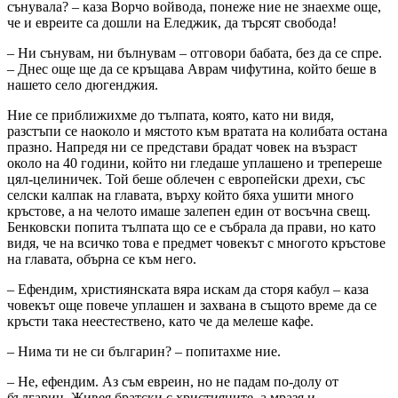
сънувала? – каза Ворчо войвода, понеже ние не знаехме още,
че и евреите са дошли на Еледжик, да търсят свобода!
– Ни сънувам, ни бълнувам – отговори бабата, без да се спре.
– Днес още ще да се кръщава Аврам чифутина, който беше в
нашето село дюгенджия.
Ние се приближихме до тълпата, която, като ни видя,
разстъпи се наоколо и мястото към вратата на колибата остана
празно. Напредя ни се представи брадат човек на възраст
около на 40 години, който ни гледаше уплашено и трепереше
цял-целиничек. Той беше облечен с европейски дрехи, със
селски калпак на главата, върху който бяха ушити много
кръстове, а на челото имаше залепен един от восъчна свещ.
Бенковски попита тълпата що се е събрала да прави, но като
видя, че на всичко това е предмет човекът с многото кръстове
на главата, обърна се към него.
– Ефендим, християнската вяра искам да сторя кабул – каза
човекът още повече уплашен и захвана в същото време да се
кръсти така неестествено, като че да мелеше кафе.
– Нима ти не си българин? – попитахме ние.
– Не, ефендим. Аз съм евреин, но не падам по-долу от
българин. Живея братски с християните, а мразя и