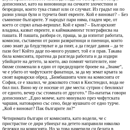
дописникът, като на виновници на сичките злочестини и
безредици, които тука стават или се случват. Из градът ни по
разни улици були и турчета бият евреите. Кой е виноват? – Без
съмнение българите. У народът пари няма, гладен мре, от
което се спрял алъш-веришът. Кой е крив? – Българският
владика, казват евреите, и каймакаминът телеграфисва на
пашата. И пашата, разбира се, праща, за да изпитат работата,
комисии, съставени от разни развратници и пиеници, които
само знаят да блудствуват и да пият, а да гледат давия – да те
пази бог! Който даде по-много рушвет, той е и прав. Такава
била комисията, пратена да разгледа работата и да издири
убийците на детето, за което, ако помнят читателите, ние
бяхме споменали в един от предидущите броеве на „Знаме“,
че е убито от чифутските фанатици, за да му земат кръвта за
своят варварски обред. „Бимбашията член на комисията от
София, се е хвалил, че доколкото стоял в Кюстендил, вода не
бил пил. Вино му се носеше от две места: сутрин с бенликът
от едното, вечер със стомната от другото.“ По-нататък говори
дописникът: „Едно момче, като минувало през чифутската
чаршия, натоварено със сено, биде мушнато от едно турче.
„Кой е виноват? Пак българите ли?“
Четиримата българи от комисията, като водели, че с
пристрастие се дири убиецът на детето направили няколко
бележки на комисията. Но за това намерили си белата в