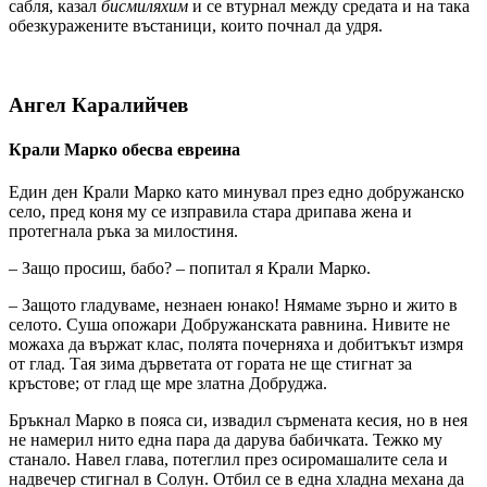
сабля, казал
бисмиляхим
и се втурнал между средата и на така
обезкуражените въстаници, които почнал да удря.
Ангел Каралийчев
Крали Марко обесва евреина
Един ден Крали Марко като минувал през едно добружанско
село, пред коня му се изправила стара дрипава жена и
протегнала ръка за милостиня.
– Защо просиш, бабо? – попитал я Крали Марко.
– Защото гладуваме, незнаен юнако! Нямаме зърно и жито в
селото. Суша опожари Добружанската равнина. Нивите не
можаха да вържат клас, полята почерняха и добитъкът измря
от глад. Тая зима дърветата от гората не ще стигнат за
кръстове; от глад ще мре златна Добруджа.
Бръкнал Марко в пояса си, извадил сърмената кесия, но в нея
не намерил нито една пара да дарува бабичката. Тежко му
станало. Навел глава, потеглил през осиромашалите села и
надвечер стигнал в Солун. Отбил се в една хладна механа да