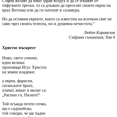
София желаят да имат здрав воздух и да се избавят от
тифузните трески, то са длъжни да преселят своите евреи на
връх Витоша или да ги натопят в саламура.
Но да оставим евреите, които са известни на всичкия свят не
само чрез своята телесна, но и душевна нечистота.“
Любен Каравелов
Събрани съчинения, Том 4
Христос въскресе
Ново, свето учение,
идеи велики
проповяда Исус Христос
на земни владики;
а евреи, фарисеи,
сатанските брате,
плачат, викат и молат са:
„Распни го, Пилате!“
Той осъжда почти сичко,
що е садукейско,
той говори, че ще падне