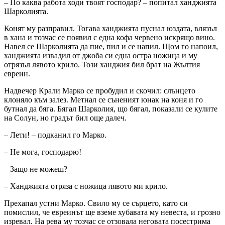
– По каква работа ходи твоят господар? – попитал ханджията
Шарколията.
Конят му разправил. Тогава ханджията пуснал юздата, влязъл
в хана и тозчас се появил с една кофа червено искрящо вино.
Навел се Шарколията да пие, пил и се напил. Щом го напоил,
ханджията извадил от джоба си една остра ножица и му
отрязъл лявото крило. Този ханджия бил брат на Жълтия
евреин.
Надвечер Крали Марко се пробудил и скочил: слънцето
клоняло към залез. Метнал се съненият юнак на коня и го
бутнал да бяга. Бягал Шарколия, що бягал, показали се кулите
на Солун, но градът бил още далеч.
– Лети! – подканил го Марко.
– Не мога, господарю!
– Защо не можеш?
– Ханджията отряза с ножица лявото ми крило.
Прехапал устни Марко. Свило му се сърцето, като си
помислил, че евреинът ще вземе хубавата му невеста, и грозно
изревал. На рева му тозчас се отзовала неговата посестрима