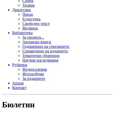
Сцена
Теория
Драскулки
Проза
Есеистика
Свободен текст
Видрица
Библиотека
За проекта...
Авторски книги
Годишници на списанието
Справочник на изданието
Тематични сборници
Научни изследвания
Рубрики
Видеогалерия
Фотоалбуми
За изданието
Архив
Контакт
Бюлетин