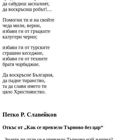
да сабудиш заспалият,
да воскръсиш робът!…
Помогни ти и на свойте
чеда мили, верни,
избави ги от гръцките
калугери черни;
избави ги от турските
страшни кеседжие,
избави ги от техните
братя чорбаджие.
Да воскръсне България,
да падне тиранство,
та да слави името ти
цяло Християнство.
Петко Р. Славейков
Откъс от „Как се превзело Търново без цар“
„Знаете ли отде се е превзело Търново най-напред?