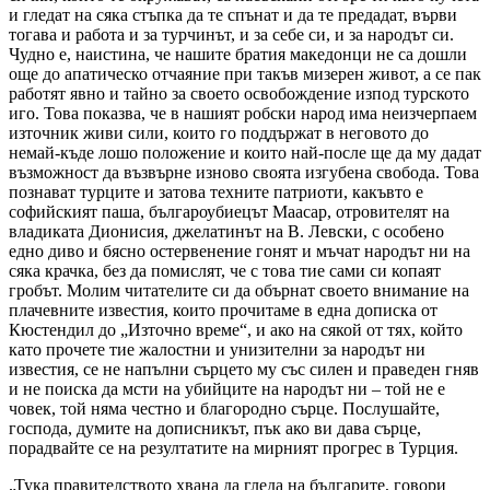
и гледат на сяка стъпка да те спънат и да те предадат, върви
тогава и работа и за турчинът, и за себе си, и за народът си.
Чудно е, наистина, че нашите братия македонци не са дошли
още до апатическо отчаяние при такъв мизерен живот, а се пак
работят явно и тайно за своето освобождение изпод турското
иго. Това показва, че в нашият робски народ има неизчерпаем
източник живи сили, които го поддържат в неговото до
немай-къде лошо положение и които най-после ще да му дадат
възможност да възвърне изново своята изгубена свобода. Това
познават турците и затова техните патриоти, какъвто е
софийският паша, българоубиецът Маасар, отровителят на
владиката Дионисия, джелатинът на В. Левски, с особено
едно диво и бясно остервенение гонят и мъчат народът ни на
сяка крачка, без да помислят, че с това тие сами си копаят
гробът. Молим читателите си да обърнат своето внимание на
плачевните известия, които прочитаме в една дописка от
Кюстендил до „Източно време“, и ако на сякой от тях, който
като прочете тие жалостни и унизителни за народът ни
известия, се не напълни сърцето му със силен и праведен гняв
и не поиска да мсти на убийците на народът ни – той не е
човек, той няма честно и благородно сърце. Послушайте,
господа, думите на дописникът, пък ако ви дава сърце,
порадвайте се на резултатите на мирният прогрес в Турция.
„Тука правителството хвана да гледа на българите, говори