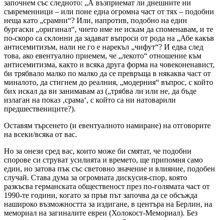
започнем със следното: „А възприемат ли днешните ни
съвременници – или поне една огромна част от тях – подобни
неща като „срамни“? Или, напротив, подобно на един
бургаски „оригинал“, чието име не искам да споменавам, и те
по-скоро са склонни да задават въпроси от рода на „Абе какъв
антисемитизъм, нали не го е нарекъл „чифут“? И едва след
това, ако евентуално приемем, че „лекото“ отношение към
антисемитизма, както и всяка друга форма на човеконенавист,
би трябвало малко по малко да се превръща в някаква част от
миналото, да стигнем до реалния, „модерния“ въпрос, с който
бих искал да ви занимавам аз („трябва ли или не, да бъде
излаган на показ ‚срама‘, с който са ни натоварили
предшествениците?).
Оставям търсенето (и евентуалното намиране) на отговорите
на всеки/всяка от вас.
Но за онези сред вас, които може би смятат, че подобни
спорове си струват усилията и времето, ще припомня само
един, но затова пък със световно значение и влияние, подобен
случай. Става дума за огромната дискусия-спор, която
разкъсва германската общественост през по-голямата част от
1990-те години, когато за пръв път започва да се обсъжда
нашироко възможността за издигане, в центъра на Берлин, на
мемориал на загиналите евреи (Холокост-Мемориал). Без