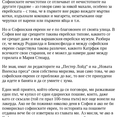
Софииските нечистотии се отличават от нечистотиите на
другите градове – аз говоря само за някой махали, особено за
еврейската – с това, че в първите вие рядко виждате мъртви
котки, издъхнали кокошки и магарета, незатъпкани още
черупки от варени или пържени яйца и т.н.
Но и Софииския евреин не е по благовонен от своята улица. В
София вие ще срещнете такива еврейски типове, каквито се
не срещат даже и във варшавския еврейски музеум. Разбира
се, че между Родшилда и Биконсфилда и между софийския
евреин съществува такова различие, каквото Катрфаж при
всичките свои старания, не е можел да намери даже между
горилата и Мария Стюард.
Не зная, имат ли редакторите на „Пестер Лойд“ и на „Новата
Виенска преса“ своя собствена миризма, зная само това, че ако
софийския евреин се приближи до вас, то вие сте принудени
да идете в банята и да се умиете с хума.
Един мой приятел, който обича да си поговори, ми разказваше
един път, че купил от един едирнески пошове, които, даже
като се скъсали (той ги прал 100-тина пъти) все още вонели на
лакерда. Ако не би поживял няколко деня в София и ако не би
помирисвал софииските евреи, то историята на пошовете
отдавна вече би се изветряла из главата ми. Аз мисля, че ако в