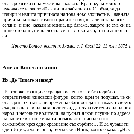
българските ази на мезлиша в каазата Крайще, на която от
няколко села около 40 фамилии забягнаха в Сърбия, за да
издири и изпита причината на това ново злощастие. Главната
причина на това е самото правителство, казали останалите
селяни, и ние, казали мнозина, ще бягаме, защото не сме си на
нищо стопани, ни на честта си, на стоката си, ни на животът
си.
Христо Ботев, вестник Знаме, с. I, брой 22, 13 юли 1875 г.
Алеко Константинов
Из „До Чикаго и назад“
„В тези железници се срещаш освен това с безподобно
отвратителни жидовски фигури, които, щом те подушат, че си
българин, считат за непременна обязност да ти изкажат своето
съчувствие към нашата политика, да похвалят гения на нашия
народ и неговите водители, да пуснат някои псувни по адреса
на нашите врагове и да ти поласкаят националното
самолюбие чрез едно сравнение със сърбите… И да чуваш ти
един Ицик, ама не онзи, румънския Ицик, който е казал: „Нам