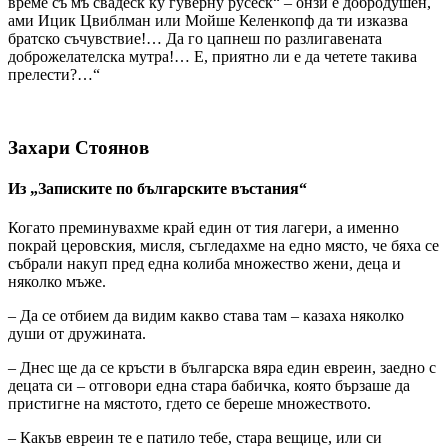
време съ мъ свадеск ку гуверну русеск“ – онзи е добродушен,
ами Ицик Цвиблман или Мойше Келенкопф да ти изказва
братско съчувствие!… Да го цапнеш по разлигавената
доброжелателска мутра!… Е, приятно ли е да четете такива
прелести?…“
Захари Стоянов
Из „Записките по българските въстания“
Когато преминувахме край един от тия лагери, а именно
покрай церовския, мисля, съгледахме на едно място, че бяха се
събрали накуп пред една колиба множество жени, деца и
няколко мъже.
– Да се отбием да видим какво става там – казаха няколко
души от дружината.
– Днес ще да се кръсти в българска вяра един евреин, заедно с
децата си – отговори една стара бабичка, която бързаше да
пристигне на мястото, гдето се береше множеството.
– Какъв евреин те е патило тебе, стара вещице, или си