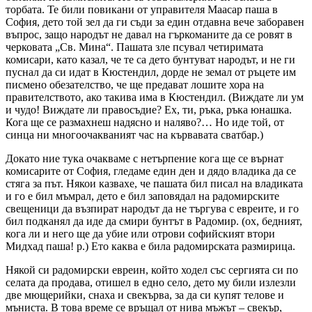
торбата. Те били повикани от управителя Маасар паша в
София, дето той зел да ги съди за един отдавна вече заборавен
въпрос, защо народът не давал на гъркоманите да се ровят в
черковата „Св. Мина“. Пашата зле псувал четиримата
комисари, като казал, че те са дето бунтуват народът, и не ги
пуснал да си идат в Кюстендил, дорде не земал от ръцете им
писмено обезателство, че ще предават лошите хора на
правителството, ако такива има в Кюстендил. (Виждате ли ум
и чудо! Виждате ли правосъдие? Ех, ти, ръка, ръка юнашка.
Кога ще се размахнеш надясно и наляво?… Но иде той, от
синца ни многоочакваният час на кървавата сватбар.)
Докато ние тука очакваме с нетърпение кога ще се върнат
комисарите от София, гледаме един ден и дядо владика да се
стяга за път. Някои казвахе, че пашата бил писал на владиката
и го е бил мъмрал, дето е бил заповядал на радомирските
свещеници да възпират народът да не търгува с евреите, и го
бил подканял да иде да смири бунтът в Радомир. (ох, бедният,
кога ли и него ще да убие или отрови софийският втори
Мидхад паша! р.) Ето каква е била радомирската размирица.
Някой си радомирски евреин, който ходел със сергията си по
селата да продава, отишел в едно село, дето му били излезли
две мющерийки, снаха и свекърва, за да си купят телове и
мъниста. В това време се връщал от нива мъжът – свекър,