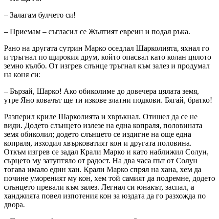
– Залагам булчето си!
– Приемам – съгласил се Жълтият евреин и подал ръка.
Рано на другата сутрин Марко оседлал Шарколията, яхнал го
и тръгнал по щирокия друм, който опасвал като колан цялото
земно кълбо. От изгрев слънце тръгнал към залез и продумал
на коня си:
– Бързай, Шарко! Ако обиколиме до довечера цялата земя,
утре Яно ковачът ще ти изкове златни подкови. Бягай, братко!
Разперил криле Шарколията и хвръкнал. Отишел да се не
види. Додето слънцето излезе на една копраля, половината
земя обиколил; додето слънцето се издигне на още една
копраля, изходил хвърковатият кон и другата половина.
Откъм изгрев се задал Крали Марко и като наближил Солун,
сърцето му затуптяло от радост. На два часа път от Солун
тогава имало един хан. Крали Марко спрял на хана, хем да
почине умореният му кон, хем той самият да подремне, додето
слънцето превали към залез. Легнал си юнакът, заспал, а
ханджията повел изпотения кон за юздата да го разхожда по
двора.