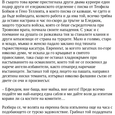
В същото това време пристигнаха други двама куриери един
подир други от еледжикското отделение с писма от Теофила
Бойков и Гено Теллията, в които писма се казваше, че гдето и
да бъде войводата, колкото работа и да има той, всичко трябва
да остави настрана и час по-скоро да тръгне за Еледжик,
защото турската войска, която се беше съсредоточила при
Троянови врата, почнала своите нападения. С ужас и с
поемание на душата си разказваха тия за станалите клания и
други кепазелици от страна на турците. Мало и голямо, старо
и младо, мъжко и женско падало заклано под тяхната
тържествующа касатура. Евреинът, за когото загатнах по-горе
няколко думи, че искаха да го кръщават в святото
православие, така също не останал хладнокръвен при
настъпванието на османлиите, които той не се посвенил да
нарече ангели-избавители, както отнапред наричаше
въстаниците. Застанал той пред лицето на пашата, направил
десятина ниски теманета, изтървал няколко фалшиви сълзи от
двете си очи и произнесъл:
– Ефендим, вие баща, вие майка, вие ангел! Преди всичко
подайте ми най-напред една сабля и ми дайте воля да изпитам
корави ли са костите на комитите…
Разбира се, че волята на евреина била изпълнена още на часа с
подобающето се турско задоволствие. Грабнал той подадената