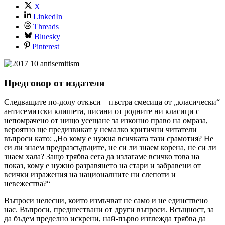
X
LinkedIn
Threads
Bluesky
Pinterest
Предговор от издателя
Следващите по-долу откъси – пъстра смесица от „класически“
антисемитски клишета, писани от родните ни класици с
непомрачено от нищо усещане за изконно право на омраза,
вероятно ще предизвикат у немалко критични читатели
въпроси като: „Но кому е нужна всичката тази срамотия? Не
си ли знаем предразсъдъците, не си ли знаем корена, не си ли
знаем хала? Защо трябва сега да излагаме всичко това на
показ, кому е нужно разравянето на стари и забравени от
всички изражения на националните ни слепоти и
невежества?“
Въпроси нелесни, които измъчват не само и не единствено
нас. Въпроси, предшествани от други въпроси. Всъщност, за
да бъдем пределно искрени, най-първо изглежда трябва да