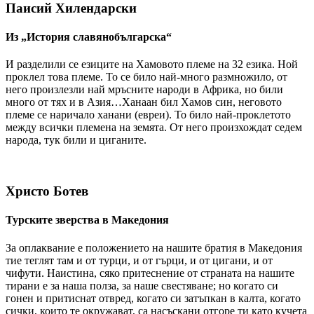
Паисий Хилендарски
Из „История славянобългарска“
И разделили се езиците на Хамовото племе на 32 езика. Ной
проклел това племе. То се било най-много размножило, от
него произлезли най мръсните народи в Африка, но били
много от тях и в Азия…Ханаан бил Хамов син, неговото
племе се наричало ханани (евреи). То било най-проклетото
между всички племена на земята. От него произхождат седем
народа, тук били и циганите.
Христо Ботев
Турските зверства в Македония
За оплаквание е положението на нашите братия в Македония
тие теглят там и от турци, и от гърци, и от цигани, и от
чифути. Наистина, сяко притеснение от страната на нашите
тирани е за наша полза, за наше свестяване; но когато си
гонен и притиснат отвред, когато си затъпкан в калта, когато
сички, които те окружават, са насъскани отгоре ти като кучета