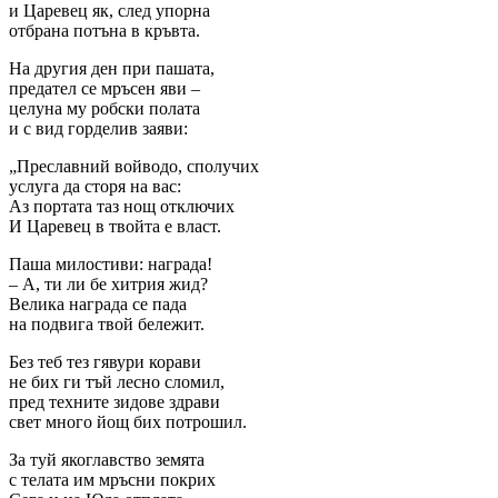
и Царевец як, след упорна
отбрана потъна в кръвта.
На другия ден при пашата,
предател се мръсен яви –
целуна му робски полата
и с вид горделив заяви:
„Преславний войводо, сполучих
услуга да сторя на вас:
Аз портата таз нощ отключих
И Царевец в твойта е власт.
Паша милостиви: награда!
– А, ти ли бе хитрия жид?
Велика награда се пада
на подвига твой бележит.
Без теб тез гявури корави
не бих ги тъй лесно сломил,
пред техните зидове здрави
свет много йощ бих потрошил.
За туй якоглавство земята
с телата им мръсни покрих