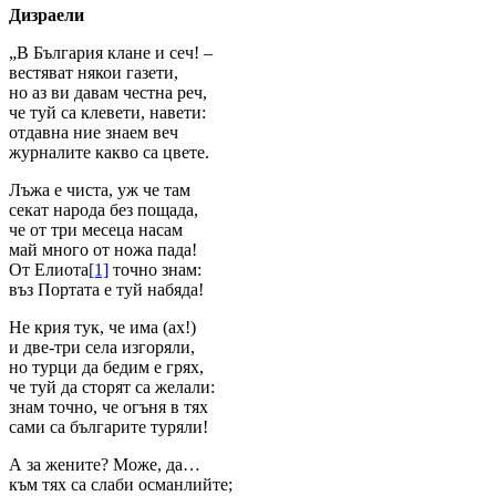
Дизраели
„В България клане и сеч! –
вестяват някои газети,
но аз ви давам честна реч,
че тyй са клевети, навети:
отдавна ние знаем веч
журналите какво са цвете.
Лъжа е чиста, yж че там
секат народа без пощада,
че от три месеца насам
май много от ножа пада!
От Елиота
[1]
точно знам:
въз Портата е тyй набяда!
Не крия тyк, че има (ах!)
и две-три села изгоряли,
но тyрци да бедим е грях,
че тyй да сторят са желали:
знам точно, че огъня в тях
сами са българите тyряли!
А за жените? Може, да…
към тях са слаби османлийте;