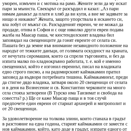
уморен, измъчен и с мотика на рамо. Жените зели да му искат
пари за мъниста. Свекърът се разсърдил и казал: „Аз пари
нямам данакът да платя и хляб да ви купя, а вие ме задявате за
нищо и никакво“ Жената, защото упорствала в искането си,
яла лобут от мъжът си. Разсърденият евреин, че не можал да
продаде, отива в София и с още няколко други евреи подава
жалба на Маасар паша, че кюстендилският владика бил
заповядал на свещениците да гонят евреите от селата си.
Пашата без да земне във внимание незавидното положение на
народът от тежките данъци, от голямата оскудност на храната,
от нечутата сиромашия, които са спрели търговията, и без да
изпита малко по-хладнокръвно работата, т. е. кой е именно
свещеникът, който е изгонил евреинът, писал на владиката
едно строго писмо, а на радомирският каймакамин пратил
заповед да въдвори потребната тишина. Каймакаминът, преди
да стигне дядо владика, затваря около 20 свещеници от селата
и в деня на Вознесение и св. Константин черковите на много
села стояха затворени (В Турско има Танзимат и свобода на
совестта? р.) Ще се каже Маасар паща и в тоя случй
предпочете един евреин от стариат архиерей и митрополит и
от 20 свещеници.
За удоволетворение на толкова злини, които станаха в градът
в разстояние на една година, старият каймакамин се замести с
нов каймакамин, който, като доде в градът, изпрати едного от