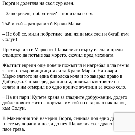
Гюргя и долетяла на своя сур елен.
– Защо ревеш, побратиме? – попитала го тя.
Тъй и тъй – разправил й Крали Марко.
– Не бой се, мили побратиме, ами яхни моя елен и бягай към
Солун!
Прехвърлил се Марко от Шарколията върху елена и преди
слънцето да потъне зад морето, скочил пред механата.
Жълтият евреин още повече пожълтял и нагребал цяла гемия
злато от съкровищницата си за Крали Марка. Натоварил
Марко златото на една биволска кола и го закарал право в
Добруджа. Спрял сред равнината, повикал кметовете на
селата и им отмерил по едно кринче жълтици за всяко село.
– На ви пари! Купете храна за гладните добружанци, додето
дойде новото жито – поръчал им той и се върнал пак на юг,
към Солун.
В Македония той намерил Гюргя, седнала под едно дърво –
плете му чорапи и пее, а до нея Шарколия със здраво крило,
пасе трева.