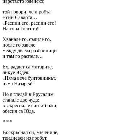
царството юдейско;
той говори, че и робът
е син Саваота…
„Распни его, распни его!
На гора Голгота!“
Хванале го, съдиле го,
после го завеле
между двама разбойници
и там го распеле…
Ех, радват са митарите,
ликуе Юдея:
„Няма вече бунтовникът,
няма Назарея!“
Но я гледай в Ерусалим
станале две чуда:
въскреснал е синът божи,
обесил са Юда.
* * *
Воскръснал си, мъчениче,
тридневен из гробът,