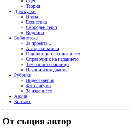
Сцена
Теория
Драскулки
Проза
Есеистика
Свободен текст
Видрица
Библиотека
За проекта...
Авторски книги
Годишници на списанието
Справочник на изданието
Тематични сборници
Научни изследвания
Рубрики
Видеогалерия
Фотоалбуми
За изданието
Архив
Контакт
От същия автор