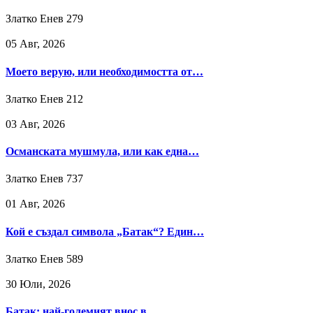
Златко Енев
279
05 Авг, 2026
Моето верую, или необходимостта от…
Златко Енев
212
03 Авг, 2026
Османската мушмула, или как една…
Златко Енев
737
01 Авг, 2026
Кой е създал символа „Батак“? Един…
Златко Енев
589
30 Юли, 2026
Батак: най-големият внос в…