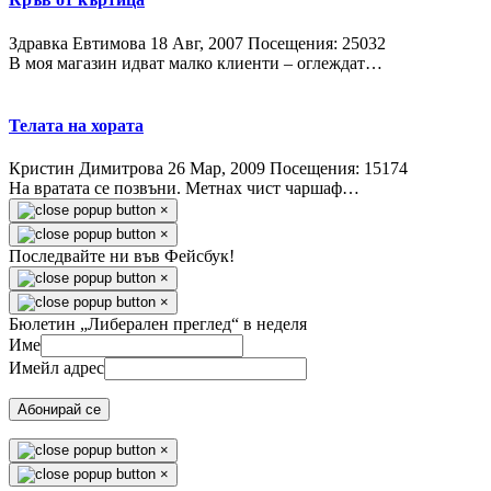
Здравка Евтимова
18 Авг, 2007
Посещения: 25032
В моя магазин идват малко клиенти – оглеждат…
Телата на хората
Кристин Димитрова
26 Мар, 2009
Посещения: 15174
На вратата се позвъни. Метнах чист чаршаф…
×
×
Последвайте ни във Фейсбук!
×
×
Бюлетин „Либерален преглед“ в неделя
Име
Имейл адрес
Абонирай се
×
×