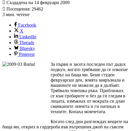
Създадена на 14 февруари 2009
Посещения: 29462
3 мин. четене
Facebook
X
LinkedIn
Threads
Bluesky
Pinterest
За първи и засега последен път дадох
подкуп, когато трябваше да се изкопае
гробът на баща ми. Беше студен
февруарски ден, земята замръзнала и
машините не можели да я дълбаят.
Трябвало човешка ръка. Приближих
се към гробарите и без да ги гледам в
лицата, измъкнах от мократа си длан
смачканите левчета и ги натиках в
техните. Копаха момчетата.
Когато след дни разглеждах вещите на
баща ми, открих в гардероба във вътрешния джоб на съвсем