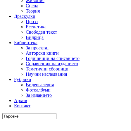
Живопис
Сцена
Теория
Драскулки
Проза
Есеистика
Свободен текст
Видрица
Библиотека
За проекта...
Авторски книги
Годишници на списанието
Справочник на изданието
Тематични сборници
Научни изследвания
Рубрики
Видеогалерия
Фотоалбуми
За изданието
Архив
Контакт