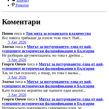
Bluesky
Pinterest
Коментари
Попов
писа в
Три мита за османското владичество
Все някога трябваше да излезе този текст. Най...
5 Авг 2026
Златко
писа в
Митът за потурчването: една от най-
успешните исторически фалшификации в България
Не разбирам аргументацията, но това е дребна ...
3 Авг 2026
Георги Ончев
писа в
Митът за потурчването: една от най-
успешните исторически фалшификации в България
Хм, не съм психолог, а лекар, но това е малка...
3 Авг 2026
Златко
писа в
Митът за потурчването: една от най-
успешните исторически фалшификации в България
Като психолог вероятно ще оцените една аналог...
3 Авг 2026
Георги Ончев
писа в
Митът за потурчването: една от най-
успешните исторически фалшификации в България
Непрекъснато повтаряната съвременна идея, че ...