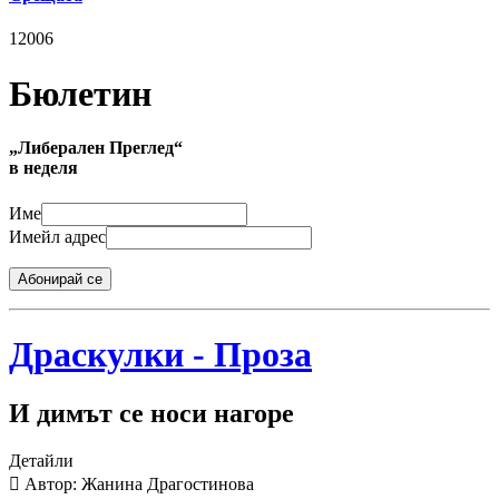
12006
Бюлетин
„Либерален Преглед“
в неделя
Име
Имейл адрес
Абонирай се
Драскулки - Проза
И димът се носи нагоре
Детайли
Автор: Жанина Драгостинова