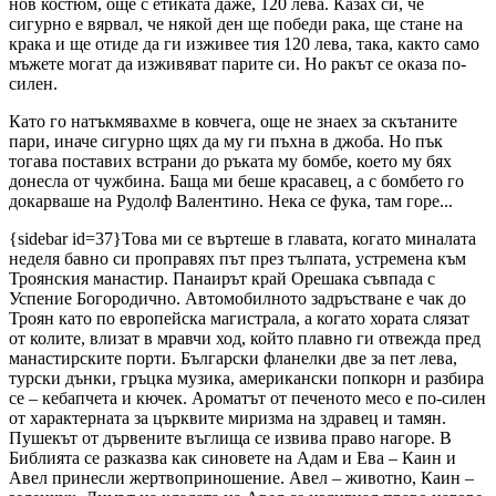
нов костюм, още с етиката даже, 120 лева. Казах си, че
сигурно е вярвал, че някой ден ще победи рака, ще стане на
крака и ще отиде да ги изживее тия 120 лева, така, както само
мъжете могат да изживяват парите си. Но ракът се оказа по-
силен.
Като го натъкмявахме в ковчега, още не знаех за скътаните
пари, иначе сигурно щях да му ги пъхна в джоба. Но пък
тогава поставих встрани до ръката му бомбе, което му бях
донесла от чужбина. Баща ми беше красавец, а с бомбето го
докарваше на Рудолф Валентино. Нека се фука, там горе...
{sidebar id=37}Това ми се въртеше в главата, когато миналата
неделя бавно си проправях път през тълпата, устремена към
Троянския манастир. Панаирът край Орешака съвпада с
Успение Богородично. Автомобилното задръстване е чак до
Троян като по европейска магистрала, а когато хората слязат
от колите, влизат в мравчи ход, който плавно ги отвежда пред
манастирските порти. Български фланелки две за пет лева,
турски дънки, гръцка музика, американски попкорн и разбира
се – кебапчета и кючек. Ароматът от печеното месо е по-силен
от характерната за църквите миризма на здравец и тамян.
Пушекът от дървените въглища се извива право нагоре. В
Библията се разказва как синовете на Адам и Ева – Каин и
Авел принесли жертвоприношение. Авел – животно, Каин –