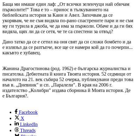
Баща ми имаше един лаф: „От всички зеленчуци най обичам
пържолите!“ Това е то – принос в тълкуванието на
библейската история за Каин и Авел. Започвам да се
укорявам, че не съм видяла по-рано спастрените пари и не съм
му ги турила в джоба, че да има за пържоли. Обаче и да ги бях
видяла, щях ли да се сетя, че те са спестени за отвъд?
Дано татко да се е сетил на оня свят да си сложи бомбето и да
е излязъл да се разтъпче, все ще се намери кой да го почерпи...
какъвто е хубавец.
Жанина Драгостинова (род. 1962) е българска журналистка и
писателка. Дебютната й книга Твоята история. 52 седмици от
началото на 21. век събира 52 очерка, публикувани преди това
във в. „Дневник" и сп. „Паралели". В края на 2006 г.
издателство „Колибри" издава сборника й Моята история. Де
е България?.
Facebook
X
LinkedIn
Threads