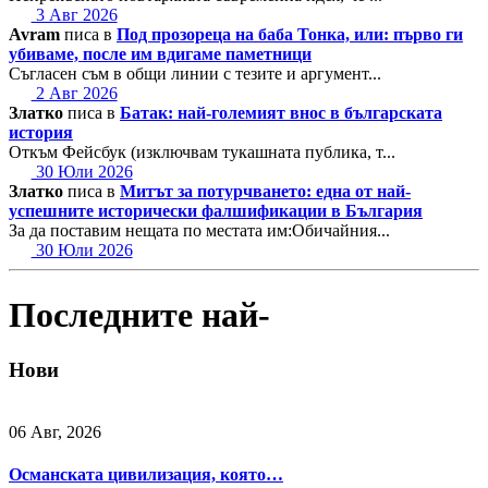
3 Авг 2026
Avram
писа в
Под прозореца на баба Тонка, или: първо ги
убиваме, после им вдигаме паметници
Съгласен съм в общи линии с тезите и аргумент...
2 Авг 2026
Златко
писа в
Батак: най-големият внос в българската
история
Откъм Фейсбук (изключвам тукашната публика, т...
30 Юли 2026
Златко
писа в
Митът за потурчването: една от най-
успешните исторически фалшификации в България
За да поставим нещата по местата им:Обичайния...
30 Юли 2026
Последните най-
Нови
06 Авг, 2026
Османската цивилизация, която…