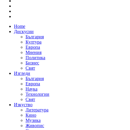
Home
Дискусии
България
Култура
Европа
Мнения
Политика
Бизнес
Свят
Изгледи
България
Европа
Наука
Технологии
Свят
Изкуство
Литература
Кино
Музика
Живопис