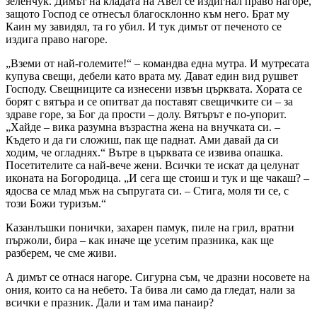
зеленчук. Димът на кладата на Авел се издигнал право нагоре,
защото Господ се отнесъл благосклонно към него. Брат му
Каин му завидял, та го убил. И тук димът от печеното се
издига право нагоре.
„Вземи от най-големите!“ – командва една мутра. И мутресата
купува свещи, дебели като врата му. Дават един вид рушвет
Господу. Свещниците са изнесени извън църквата. Хората се
борят с вятъра и се опитват да поставят свещичките си – за
здраве горе, за Бог да прости – долу. Вятърът е по-упорит.
„Хайде – вика разумна възрастна жена на внучката си. –
Където и да ги сложиш, пак ще паднат. Ами давай да си
ходим, че огладнях.“ Вътре в църквата се извива опашка.
Посетителите са най-вече жени. Всички те искат да целунат
иконата на Богородица. „И сега ще стоиш и тук и ще чакаш? –
ядосва се млад мъж на съпругата си. – Стига, моля ти се, с
този Божи туризъм.“
Казанлъшки понички, захарен памук, пиле на грил, вратни
пържоли, бира – как иначе ще усетим празника, как ще
разберем, че сме живи.
А димът се отнася нагоре. Сигурна съм, че дразни носовете на
ония, които са на небето. Та бива ли само да гледат, нали за
всички е празник. Дали и там има панаир?