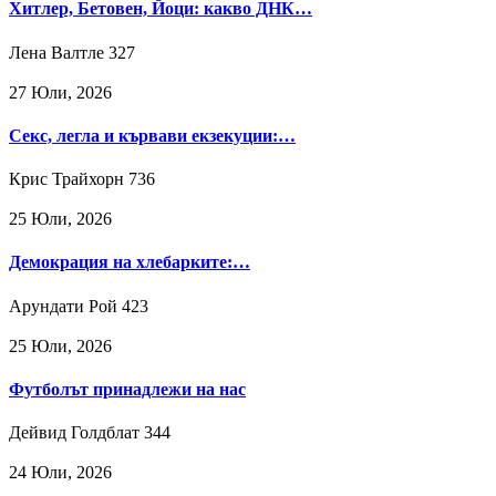
Хитлер, Бетовен, Йоци: какво ДНК…
Лена Валтле
327
27 Юли, 2026
Секс, легла и кървави екзекуции:…
Крис Трайхорн
736
25 Юли, 2026
Демокрация на хлебарките:…
Арундати Рой
423
25 Юли, 2026
Футболът принадлежи на нас
Дейвид Голдблат
344
24 Юли, 2026