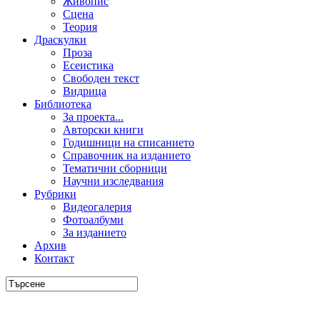
Живопис
Сцена
Теория
Драскулки
Проза
Есеистика
Свободен текст
Видрица
Библиотека
За проекта...
Авторски книги
Годишници на списанието
Справочник на изданието
Тематични сборници
Научни изследвания
Рубрики
Видеогалерия
Фотоалбуми
За изданието
Архив
Контакт