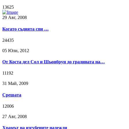
13625
29 Авг, 2008
Когато съдията спи …
24435
05 Юли, 2012
От Коста дел Сол и Шьонбрун до градината на…
11192
31 Май, 2009
Срещата
12006
27 Авг, 2008
Храмът на изгубените надежди