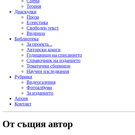
Сцена
Теория
Драскулки
Проза
Есеистика
Свободен текст
Видрица
Библиотека
За проекта...
Авторски книги
Годишници на списанието
Справочник на изданието
Тематични сборници
Научни изследвания
Рубрики
Видеогалерия
Фотоалбуми
За изданието
Архив
Контакт
От същия автор