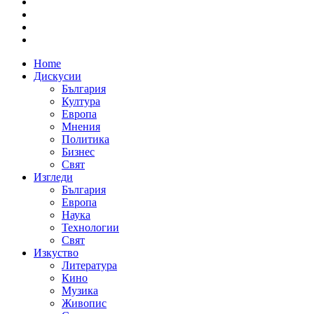
Home
Дискусии
България
Култура
Европа
Мнения
Политика
Бизнес
Свят
Изгледи
България
Европа
Наука
Технологии
Свят
Изкуство
Литература
Кино
Музика
Живопис