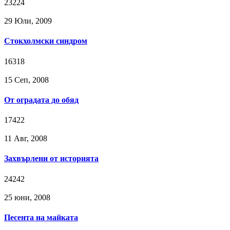
23224
29 Юли, 2009
Стокхолмски синдром
16318
15 Сeп, 2008
От оградата до обяд
17422
11 Авг, 2008
Захвърлени от историята
24242
25 юни, 2008
Песента на майката