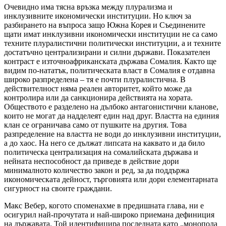
Очевидно има тясна връзка между плурализма и
инклузивните икономически институции. Но ключ за
разбирането на въпроса защо Южна Корея и Съединените
щати имат инклузивни икономически институции не са само
техните плуралистични политически институции, а и техните
достатъчно централизирани и силни държави. Показателен
контраст е източноафриканската държава Сомалия. Както ще
видим по-нататък, политическата власт в Сомалия е отдавна
широко разпределена – тя е почти плуралистична. В
действителност няма реален авторитет, който може да
контролира или да санкционира действията на хората.
Обществото е разделено на дълбоко антагонистични кланове,
които не могат да надделеят един над друг. Властта на единия
клан се ограничава само от пушките на другия. Това
разпределение на властта не води до инклузивни институции,
а до хаос. На него се дължат липсата на каквато и да било
политическа централизация на сомалийската държава и
нейната неспособност да приведе в действие дори
минималното количество закон и ред, за да поддържа
икономическата дейност, търговията или дори елементарната
сигурност на своите граждани.
Макс Вебер, когото споменахме в предишната глава, ни е
осигурил най-прочутата и най-широко приемана дефиниция
на държавата. Той идентифицира последната като „монопола