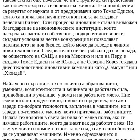
как повечето хора са се борили със живота. Тези подобрения
са резултат от науката и от предприемачи като Томас Едисън,
които са прилагали научните открития, за да създават
печеливш бизнес. Този процес на иновация е станал възможен
благодарение на икономическите институции, които
насърчават частната собственост, подкрепят договорите,
създават условия за честна конкуренция и позволяват
навлизането на нов бизнес, който може да въведе в живота
нови технологии. Следователно не би трябвало да е изненада,
че обществото на САЩ, а не на Мексико и или на Перу, е
създало Томас Едисън и че Южна, а не Северна Корея, създава
днес технологично иновативни компании като „Самсунг“ или
„Хюндай“.
Най-тясно свързани с технологията са образованието,
уменията, компетентността и вещината на работната сила,
придобивани в училище, у дома и на работното място. Ние
сме много по-продуктивни, отколкото преди век, не само
заради по-добрата технология, въплътена в машините, но и
заради по-големите умения, които притежават работниците.
Цялата технология в света би била от малка полза, ако ги
нямаше работниците, които да знаят как да работят с нея. Но
към уменията и компетентността не спада само способността
да се управляват машините. Именно образованието и
уменията на работната сила генерират научното познание, на