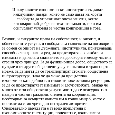
Инклузивните икономически институции създават
инклузивни пазари, които не само дават на хората
свободата да упражняват онези занятия, които
отговарят най-добре на техните таланти, но и им
осигуряват условия за честна конкуренция в това.
Всички, и сигурните права на собственост, и законът, и
обществените услуги, и свободата за сключване на договори и
за обмен се опират на държавата: институцията, притежаваща
способността да налага ред, да предотвратява кражбата и
измамата и да налага спазването на договорите между частни
страни чрез принуда. За да функционира добре, обществото се
нуждае и от други обществени услуги: пътища и транспортна
мрежа, за да могат да се транспортират стоките; обществена
инфраструктура, така че да може да процъфтява
икономическата дейност; и някои типове основна регулация,
за да се предотвратяват измамата и злоупотребата. Макар че
много от тези обществени услуги могат да се осигуряват от
пазари и частни граждани, степента на координация,
необходима за осъществяването им в голям мащаб, често е
постижима само чрез един централен авторитет.
Следователно държавата е твърдо преплетена с
икономическите институции, понеже тя е, която налага