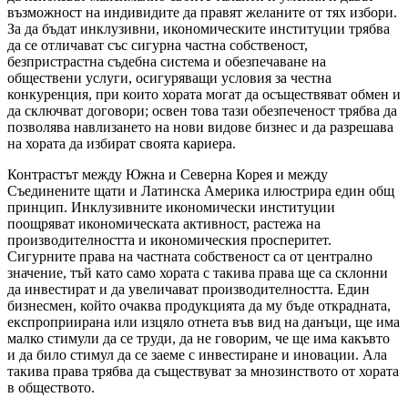
възможност на индивидите да правят желаните от тях избори.
За да бъдат инклузивни, икономическите институции трябва
да се отличават със сигурна частна собственост,
безпристрастна съдебна система и обезпечаване на
обществени услуги, осигуряващи условия за честна
конкуренция, при които хората могат да осъществяват обмен и
да сключват договори; освен това тази обезпеченост трябва да
позволява навлизането на нови видове бизнес и да разрешава
на хората да избират своята кариера.
Контрастът между Южна и Северна Корея и между
Съединените щати и Латинска Америка илюстрира един общ
принцип. Инклузивните икономически институции
поощряват икономическата активност, растежа на
производителността и икономическия просперитет.
Сигурните права на частната собственост са от централно
значение, тъй като само хората с такива права ще са склонни
да инвестират и да увеличават производителността. Един
бизнесмен, който очаква продукцията да му бъде открадната,
експроприирана или изцяло отнета във вид на данъци, ще има
малко стимули да се труди, да не говорим, че ще има какъвто
и да било стимул да се заеме с инвестиране и иновации. Ала
такива права трябва да съществуват за мнозинството от хората
в обществото.