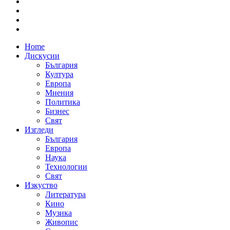
Home
Дискусии
България
Култура
Европа
Мнения
Политика
Бизнес
Свят
Изгледи
България
Европа
Наука
Технологии
Свят
Изкуство
Литература
Кино
Музика
Живопис