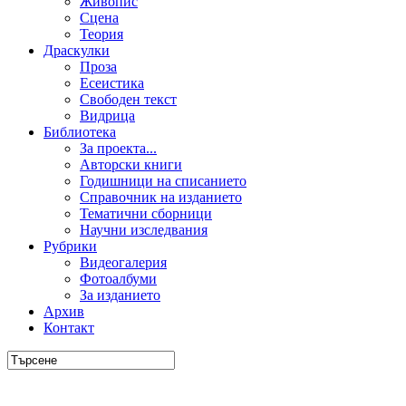
Живопис
Сцена
Теория
Драскулки
Проза
Есеистика
Свободен текст
Видрица
Библиотека
За проекта...
Авторски книги
Годишници на списанието
Справочник на изданието
Тематични сборници
Научни изследвания
Рубрики
Видеогалерия
Фотоалбуми
За изданието
Архив
Контакт