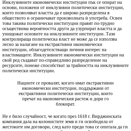
Инклузивните икономически институции пък се опират на
основи, положени от инклузивни политически институции,
които позволяват властта да е широко разпределена в
обществото и ограничават произволната ѝ употреба. Освен
това такива политически институции правят по-трудно
осъществима вероятността други да узурпират властта и да
унищожат основите на инклузивните институции. Тази
контролираща политическа власт не може да се използва
лесно за налагане на екстрактивни икономически
институции, облагодетелстващи личния интерес на
властимащите. Инклузивните икономически институции на
свой ред създават по-справедливо разпределение на
ресурсите, понеже способстват за трайността на инклузивните
политически институции.
Нациите се провалят, когато имат екстрактивни
икономически институции, поддържани от
екстрактивни политически институции, които
пречат на икономическия растеж и дори го
блокират.
Не е било случайност, че когато през 1618 г. Вирджинската
компания дала на колонистите земя и ги освободила от
жестоките им договори, след като преди това се опитала да ги