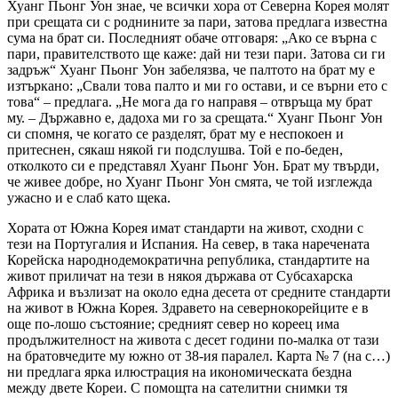
Хуанг Пьонг Уон знае, че всички хора от Северна Корея молят
при срещата си с роднините за пари, затова предлага известна
сума на брат си. Последният обаче отговаря: „Ако се върна с
пари, правителството ще каже: дай ни тези пари. Затова си ги
задръж“ Хуанг Пьонг Уон забелязва, че палтото на брат му е
изтъркано: „Свали това палто и ми го остави, и се върни ето с
това“ – предлага. „Не мога да го направя – отвръща му брат
му. – Държавно е, дадоха ми го за срещата.“ Хуанг Пьонг Уон
си спомня, че когато се разделят, брат му е неспокоен и
притеснен, сякаш някой ги подслушва. Той е по-беден,
отколкото си е представял Хуанг Пьонг Уон. Брат му твърди,
че живее добре, но Хуанг Пьонг Уон смята, че той изглежда
ужасно и е слаб като щека.
Хората от Южна Корея имат стандарти на живот, сходни с
тези на Португалия и Испания. На север, в така наречената
Корейска народнодемократична република, стандартите на
живот приличат на тези в някоя държава от Субсахарска
Африка и възлизат на около една десета от средните стандарти
на живот в Южна Корея. Здравето на севернокорейците е в
още по-лошо състояние; средният север но кореец има
продължителност на живота с десет години по-малка от тази
на братовчедите му южно от 38-ия паралел. Карта № 7 (на с…)
ни предлага ярка илюстрация на икономическата бездна
между двете Кореи. С помощта на сателитни снимки тя