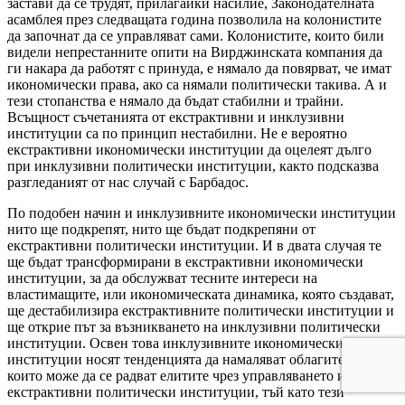
застави да се трудят, прилагайки насилие, Законодателната
асамблея през следващата година позволила на колонистите
да започнат да се управляват сами. Колонистите, които били
видели непрестанните опити на Вирджинската компания да
ги накара да работят с принуда, е нямало да повярват, че имат
икономически права, ако са нямали политически такива. А и
тези стопанства е нямало да бъдат стабилни и трайни.
Всъщност съчетанията от екстрактивни и инклузивни
институции са по принцип нестабилни. Не е вероятно
екстрактивни икономически институции да оцелеят дълго
при инклузивни политически институции, както подсказва
разгледаният от нас случай с Барбадос.
По подобен начин и инклузивните икономически институции
нито ще подкрепят, нито ще бъдат подкрепяни от
екстрактивни политически институции. И в двата случая те
ще бъдат трансформирани в екстрактивни икономически
институции, за да обслужват тесните интереси на
властимащите, или икономическата динамика, която създават,
ще дестабилизира екстрактивните политически институции и
ще открие път за възникването на инклузивни политически
институции. Освен това инклузивните икономически
институции носят тенденцията да намаляват облагите, на
които може да се радват елитите чрез управляването им на
екстрактивни политически институции, тъй като тези