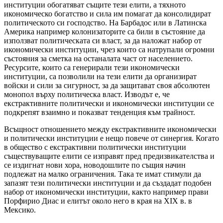
институции обогатяват същите тези елити, а тяхното
икономическо богатство и сила им помагат да консолидират
политическото си господство. На Барбадос или в Латинска
Америка например колонизаторите са били в състояние да
използват политическата си власт, за да наложат набор от
икономически институции, чрез които са натрупали огромни
състояния за сметка на останалата част от населението.
Ресурсите, които са генерирали тези икономически
институции, са позволили на тези елити да организират
войски и сили за сигурност, за да защитават своя абсолютен
монопол върху политическа власт. Изводът е, че
екстрактивните политически и икономически институции се
подкрепят взаимно и показват тенденция към трайност.
Всъщност отношението между екстрактивните икономически
и политически институции е нещо повече от синергия. Когато
в общество с екстрактивни политически институции
съществуващите елити се изправят пред предизвикателства и
се издигнат нови хора, новодошлите по същия начин
подлежат на малко ограничения. Така те имат стимули да
запазят тези политически институции и да създадат подобен
набор от икономически институции, както например прави
Порфирио Диас и елитът около него в края на XIX в. в
Мексико.