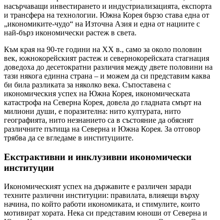
насърчаващи инвестирането и индустриализацията, експорта
и трансфера на технологии. Южна Корея бързо става една от
„икономиките-чудо“ на Източна Азия и една от нациите с
най-бърз икономически растеж в света.
Към края на 90-те години на XX в., само за около половин
век, южнокорейският растеж и севернокорейската стагнация
доведоха до десетократни различия между двете половини на
тази някога единна страна – и можем да си представим каква
би била разликата за няколко века. Съпоставена с
икономическия успех на Южна Корея, икономическата
катастрофа на Северна Корея, довела до гладната смърт на
милиони души, е поразителна: нито културата, нито
географията, нито незнанието са в състояние да обяснят
различните пътища на Северна и Южна Корея. За отговор
трябва да се вгледаме в институциите.
Екстрактивни и инклузивни икономически
институции
Икономическият успех на държавите е различен заради
техните различни институции: правилата, влияещи върху
начина, по който работи икономиката, и стимулите, които
мотивират хората. Нека си представим юноши от Северна и