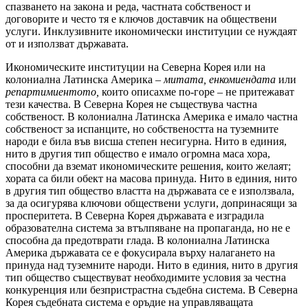
спазването на закона и реда, частната собственост и
договорите и често тя е ключов доставчик на обществени
услуги. Инклузивните икономически институции се нуждаят
от и използват държавата.
Икономическите институции на Северна Корея или на
колониална Латинска Америка –
митата, енкомиендата
или
репартимиентото,
които описахме по-горе – не притежават
тези качества. В Северна Корея не съществува частна
собственост. В колониална Латинска Америка е имало частна
собственост за испанците, но собствеността на туземните
народи е била във висша степен несигурна. Нито в единия,
нито в другия тип общество е имало огромна маса хора,
способни да вземат икономическите решения, които желаят;
хората са били обект на масова принуда. Нито в единия, нито
в другия тип общество властта на държавата се е използвала,
за да осигурява ключови обществени услуги, допринасящи за
просперитета. В Северна Корея държавата е изградила
образователна система за втълпяване на пропаганда, но не е
способна да предотврати глада. В колониална Латинска
Америка държавата се е фокусирала върху налагането на
принуда над туземните народи. Нито в единия, нито в другия
тип общество съществуват необходимите условия за честна
конкуренция или безпристрастна съдебна система. В Северна
Корея съдебната система е оръдие на управляващата