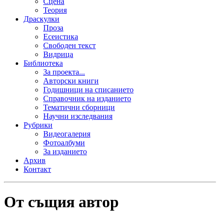
Сцена
Теория
Драскулки
Проза
Есеистика
Свободен текст
Видрица
Библиотека
За проекта...
Авторски книги
Годишници на списанието
Справочник на изданието
Тематични сборници
Научни изследвания
Рубрики
Видеогалерия
Фотоалбуми
За изданието
Архив
Контакт
От същия автор