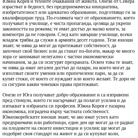
Южна Корея и техните очаквания от живота. Онези от Севера
израстват в бедност, без предприемаческа инициатива,
изобретателност или адекватно образование, подготвящо ги за
квалифициран труд. По-голямата част от образованието, което
получават в училище, е чиста пропаганда, целяща да укрепи
законността на режима; те имат достъп до малко книги, за
компютри да не говорим. След като завърши училище, всеки
младеж трябва да служи в армията десет години. Тези юноши
знаят, че няма да могат да притежават собственост, да
започнат свой бизнес или да станат по-богати, макар че много
хора се занимават нелегално с частни икономически
начинания, за да си осигурят прехраната. Освен това те знаят,
че няма да имат легален достъп до пазари, на които могат да
използват своите умения или припечелени пари, за да си
купят стоки, от които се нуждаят или които желаят. Те дори не
са сигурни какви човешки права притежават.
Онези от Юга получават добро образование и са изправени
пред стимули, които ги насърчават да полагат усилия и да
изпъкват в избраната си професия. Южна Корея е пазарна
икономика, изградена върху частната собственост.
Южнокорейските юноши знаят, че ако имат успех като
предприемачи или работници, един ден ще могат да се радват
на плодовете на своите инвестиции и усилия; ще могат да
подобрят своя стандарт на живот и да си купуват коли,