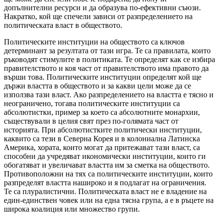
допълнителни ресурси и да образува по-ефективни съюзи.
Накратко, кой ще спечели зависи от разпределението на
политическата власт в обществото.
Политическите институции на обществото са ключов
детерминант за резултата от тази игра. Те са правилата, които
ръководят стимулите в политиката. Те определят как се избира
правителството и коя част от правителството има правото да
върши това. Политическите институции определят кой ще
държи властта в обществото и за какви цели може да се
използва тази власт. Ако разпределението на властта е тясно и
неограничено, тогава политическите институции са
абсолютистки, пример за което са абсолютните монархии,
съществували в целия свят през по-голямата част от
историята. При абсолютистките политически институции,
каквито са тези в Северна Корея и в колониална Латинска
Америка, хората, които могат да притежават тази власт, са
способни да учредяват икономически институции, които ги
обогатяват и увеличават властта им за сметка на обществото.
Противоположни на тях са политическите институции, които
разпределят властта нашироко и я подлагат на ограничения.
Те са плуралистични. Политическата власт не е владение на
един-единствен човек или на една тясна група, а е в ръцете на
широка коалиция или множество групи.