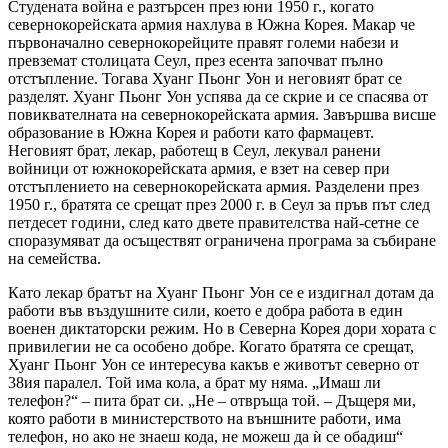
Студената война е разтърсен през юни 1950 г., когато
севернокорейската армия нахлува в Южна Корея. Макар че
първоначално севернокорейците правят големи набези и
превземат столицата Сеул, през есента започват пълно
отстъпление. Тогава Хуанг Пьонг Уон и неговият брат се
разделят. Хуанг Пьонг Уон успява да се скрие и се спасява от
повиквателната на севернокорейската армия. Завършва висше
образование в Южна Корея и работи като фармацевт.
Неговият брат, лекар, работещ в Сеул, лекувал ранени
войници от южнокорейската армия, е взет на север при
отстъплението на севернокорейската армия. Разделени през
1950 г., братята се срещат през 2000 г. в Сеул за пръв път след
петдесет години, след като двете правителства най-сетне се
споразумяват да осъществят ограничена програма за събиране
на семейства.
Като лекар братът на Хуанг Пьонг Уон се е издигнал дотам да
работи във въздушните сили, което е добра работа в един
военен диктаторски режим. Но в Северна Корея дори хората с
привилегии не са особено добре. Когато братята се срещат,
Хуанг Пьонг Уон се интересува какъв е животът северно от
38ия паралел. Той има кола, а брат му няма. „Имаш ли
телефон?“ – пита брат си. „Не – отвръща той. – Дъщеря ми,
която работи в министерството на външните работи, има
телефон, но ако не знаеш кода, не можеш да ѝ се обадиш“