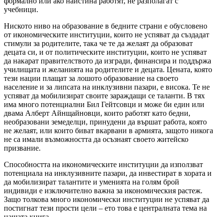
формално или ако наистина работят, не разполагат с
учебници.
Ниското ниво на образование в бедните страни е обусловено
от икономическите институции, които не успяват да създадат
стимули за родителите, така че те да желаят да образоват
децата си, и от политическите институции, които не успяват
да накарат правителството да изгради, финансира и поддържа
училищата и желанията на родителите и децата. Цената, която
тези нации плащат за лошото образование на своето
население и за липсата на инклузивни пазари, е висока. Те не
успяват да мобилизират своите зараждащи се таланти. В тях
има много потенциални Бил Гейтсовци и може би един или
двама Алберт Айнщайновци, които работят като бедни,
необразовани земеделци, принудени да вършат работа, която
не желаят, или които биват вкарвани в армията, защото никога
не са имали възможността да осъзнаят своето житейско
призвание.
Способността на икономическите институции да използват
потенциала на инклузивните пазари, да инвестират в хората и
да мобилизират талантите и уменията на голям брой
индивиди е изключително важна за икономическия растеж.
Защо толкова много икономически институции не успяват да
постигнат тези прости цели – ето това е централната тема на
нашата книга.