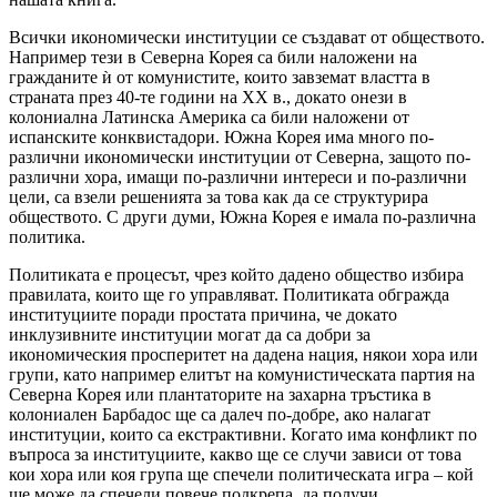
Всички икономически институции се създават от обществото.
Например тези в Северна Корея са били наложени на
гражданите ѝ от комунистите, които завземат властта в
страната през 40-те години на XX в., докато онези в
колониална Латинска Америка са били наложени от
испанските конквистадори. Южна Корея има много по-
различни икономически институции от Северна, защото по-
различни хора, имащи по-различни интереси и по-различни
цели, са взели решенията за това как да се структурира
обществото. С други думи, Южна Корея е имала по-различна
политика.
Политиката е процесът, чрез който дадено общество избира
правилата, които ще го управляват. Политиката обгражда
институциите поради простата причина, че докато
инклузивните институции могат да са добри за
икономическия просперитет на дадена нация, някои хора или
групи, като например елитът на комунистическата партия на
Северна Корея или плантаторите на захарна тръстика в
колониален Барбадос ще са далеч по-добре, ако налагат
институции, които са екстрактивни. Когато има конфликт по
въпроса за институциите, какво ще се случи зависи от това
кои хора или коя група ще спечели политическата игра – кой
ще може да спечели повече подкрепа, да получи