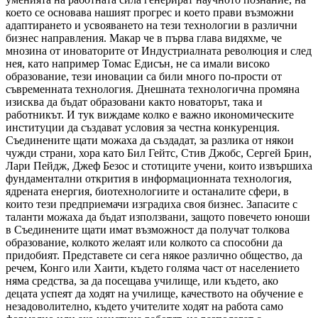
което се основава нашият прогрес и което прави възможни
адаптирането и усвояването на тези технологии в различни
бизнес направления. Макар че в първа глава видяхме, че
мнозина от иноваторите от Индустриалната революция и след
нея, като например Томас Едисън, не са имали високо
образование, тези иновации са били много по-прости от
съвременната технология. Днешната технологична промяна
изисква да бъдат образовани както новаторът, така и
работникът. И тук виждаме колко е важно икономическите
институции да създават условия за честна конкуренция.
Съединените щати можаха да създадат, за разлика от някои
чужди страни, хора като Бил Гейтс, Стив Джобс, Сергей Брин,
Лари Пейдж, Джеф Безос и стотиците учени, които извършиха
фундаментални открития в информационната технология,
ядрената енергия, биотехнологиите и останалите сфери, в
които тези предприемачи изградиха своя бизнес. Запасите с
таланти можаха да бъдат използвани, защото повечето юноши
в Съединените щати имат възможност да получат толкова
образование, колкото желаят или колкото са способни да
придобият. Представете си сега някое различно общество, да
речем, Конго или Хаити, където голяма част от населението
няма средства, за да посещава училище, или където, ако
децата успеят да ходят на училище, качеството на обучение е
незадоволително, където учителите ходят на работа само