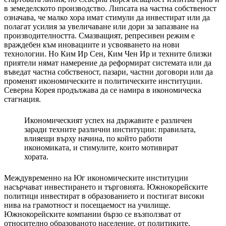
в земеделското производство. Липсата на частна собственост
означава, че малко хора имат стимули да инвестират или да
полагат усилия за увеличаване или дори за запазване на
производителността. Смазващият, репресивен режим е
враждебен към иновациите и усвояването на нови
технологии. Но Ким Ир Сен, Ким Чен Ир и техните близки
приятели нямат намерение да реформират системата или да
въведат частна собственост, пазари, частни договори или да
променят икономическите и политическите институции.
Северна Корея продължава да се намира в икономическа
стагнация.
Икономическият успех на държавите е различен
заради техните различни институции: правилата,
влияещи върху начина, по който работи
икономиката, и стимулите, които мотивират
хората.
Междувременно на Юг икономическите институции
насърчават инвестирането и търговията. Южнокорейските
политици инвестират в образованието и постигат високи
нива на грамотност и посещаемост на училище.
Южнокорейските компании бързо се възползват от
относително образованото население, от политиките,