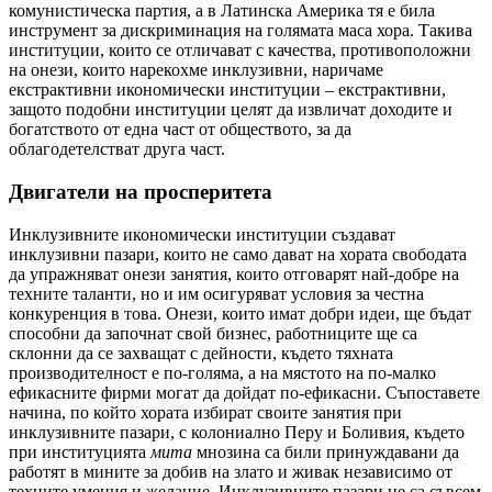
комунистическа партия, а в Латинска Америка тя е била
инструмент за дискриминация на голямата маса хора. Такива
институции, които се отличават с качества, противоположни
на онези, които нарекохме инклузивни, наричаме
екстрактивни икономически институции – екстрактивни,
защото подобни институции целят да извличат доходите и
богатството от една част от обществото, за да
облагодетелстват друга част.
Двигатели на просперитета
Инклузивните икономически институции създават
инклузивни пазари, които не само дават на хората свободата
да упражняват онези занятия, които отговарят най-добре на
техните таланти, но и им осигуряват условия за честна
конкуренция в това. Онези, които имат добри идеи, ще бъдат
способни да започнат свой бизнес, работниците ще са
склонни да се захващат с дейности, където тяхната
производителност е по-голяма, а на мястото на по-малко
ефикасните фирми могат да дойдат по-ефикасни. Съпоставете
начина, по който хората избират своите занятия при
инклузивните пазари, с колониално Перу и Боливия, където
при институцията
мита
мнозина са били принуждавани да
работят в мините за добив на злато и живак независимо от
техните умения и желание. Инклузивните пазари не са съвсем