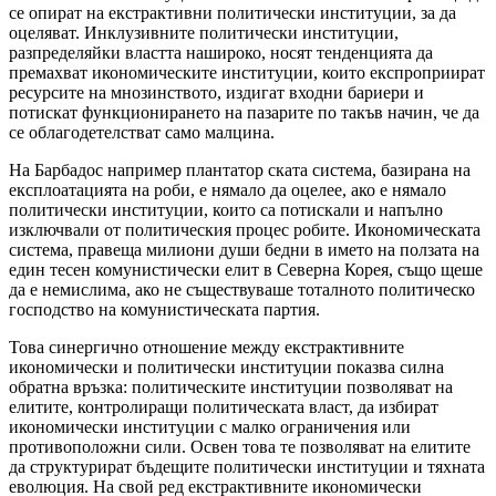
се опират на екстрактивни политически институции, за да
оцеляват. Инклузивните политически институции,
разпределяйки властта нашироко, носят тенденцията да
премахват икономическите институции, които експроприират
ресурсите на мнозинството, издигат входни бариери и
потискат функционирането на пазарите по такъв начин, че да
се облагодетелстват само малцина.
На Барбадос например плантатор ската система, базирана на
експлоатацията на роби, е нямало да оцелее, ако е нямало
политически институции, които са потискали и напълно
изключвали от политическия процес робите. Икономическата
система, правеща милиони души бедни в името на ползата на
един тесен комунистически елит в Северна Корея, също щеше
да е немислима, ако не съществуваше тоталното политическо
господство на комунистическата партия.
Това синергично отношение между екстрактивните
икономически и политически институции показва силна
обратна връзка: политическите институции позволяват на
елитите, контролиращи политическата власт, да избират
икономически институции с малко ограничения или
противоположни сили. Освен това те позволяват на елитите
да структурират бъдещите политически институции и тяхната
еволюция. На свой ред екстрактивните икономически