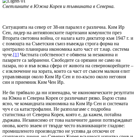
Светлините в Южна Корея и тъмнината в Северна.
Ситуацията на север от 38-ия паралел е различна. Ким Ир
Сен, лидер на антияпонските партизани комунисти през
Втората световна война, се налага като диктатор към 1947 г. и
с помощта на Съветския съюз въвежда строга форма на
централно планирана икономика като част от т.нар. система
чуче.
[1]
Частната собственост е обявена за незаконна и
пазарите са забранени. Свободите са орязани не само на
пазара, но и във всяка сфера от живота на севернокорейците –
с изключение на хората, които са част от съвсем малкия елит
управляващи около Ким Ир Сен и по-късно около неговия
син и приемник Ким Чен Ир.
Не би трябвало да ни изненадва, че икономическите резултати
на Южна и Северна Корея се различават рязко. Бързо става
ясно, че командната икономика на Ким Ир Сен и системата
чуч е са катастрофални. Не разполагаме с подробна
статистика от Северна Корея, която е, да кажем, потайна
държава. Независимо от това наличните данни потвърждават
онова, което знаем от твърде често възникващите гладове:
промишленото производство не успява да отскочи от
стартовата линия, но Северна Корея всъщност изпитва срив и