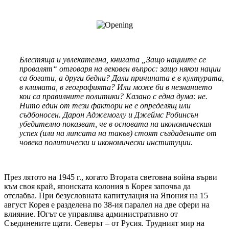
Блестяща и увлекателна, книгата „Защо нациите се
провалят“ отговаря на вековен въпрос: защо някои нации
са богати, а други бедни? Дали причината е в културата,
в климата, в географията? Или може би в незнанието
кои са правилните политики? Казано с една дума: не.
Нито един от тези фактори не е определящ или
съдбоносен. Дарон Аджемоглу и Джеймс Робинсън
убедително показват, че в основата на икономическия
успех (или на липсата на такъв) стоят създадените от
човека политически и икономически институции.
През лятото на 1945 г., когато Втората световна война върви
към своя край, японската колония в Корея започва да
отслабва. При безусловната капитулация на Япония на 15
август Корея е разделена по 38-ия паралел на две сфери на
влияние. Югът се управлява административно от
Съединените щати. Северът – от Русия. Трудният мир на