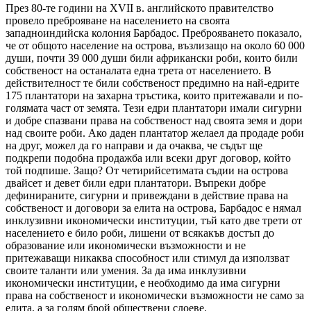
През 80-те години на XVII в. английското правителство
провело преброяване на населението на своята
западноиндийска колония Барбадос. Преброяването показало,
че от общото население на острова, възлизащо на около 60 000
души, почти 39 000 души били африкански роби, които били
собственост на останалата една трета от населението. В
действителност те били собственост предимно на най-едрите
175 плантатори на захарна тръстика, които притежавали и по-
голямата част от земята. Тези едри плантатори имали сигурни
и добре спазвани права на собственост над своята земя и дори
над своите роби. Ако даден плантатор желаел да продаде роби
на друг, можел да го направи и да очаква, че съдът ще
подкрепи подобна продажба или всеки друг договор, който
той подпише. Защо? От четирийсетимата съдии на острова
двайсет и девет били едри плантатори. Въпреки добре
дефинираните, сигурни и привеждани в действие права на
собственост и договори за елита на острова, Барбадос е нямал
инклузивни икономически институции, тъй като две трети от
населението е било роби, лишени от всякакъв достъп до
образование или икономически възможности и не
притежаващи никаква способност или стимул да използват
своите таланти или умения. За да има инклузивни
икономически институции, е необходимо да има сигурни
права на собственост и икономически възможности не само за
елита, а за голям брой обществени слоеве.