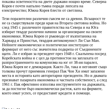
показва осветеността на двете държави нощно време. Северна
Корея е почти напълно тъмна поради липсата на
електричество; Южна Корея блести от светлина.
Тези поразителни различия съвсем не са древни. Всъщност те
не са съществували преди края на Втората световна война. Но
след 1945 г. различните правителства на Севера и на Юга
избират твърде различни начини за организиране на своите
икономики. Южна Корея се ръководи от възпитаника на
Харвард и Принстън, твърдия антикомунист Ли Сън Ман.
Нейните икономически и политически институции се
формират от него със значителна подкрепа от Съединените
щати. Ли е избран за президент през 1948 г. Скалъпена посред
Корейската война и с цел да противостои на заплахата от
разпространението на комунизма на юг от 38-ия паралел,
Южна Корея не е демокрация. Както Ли, така и неговият също
толкова прочут приемник генерал Пак Чон Хи имат запазени
места в историята като авторитарни президенти. Но и двамата
признават пазарната икономика и частната собственост, а след
1961 г. Пак ефективно използва инструментите на държавата,
за да постигне бърз икономически растеж, като на фирмите,
които имат успех, се предоставят кредити и помощи.