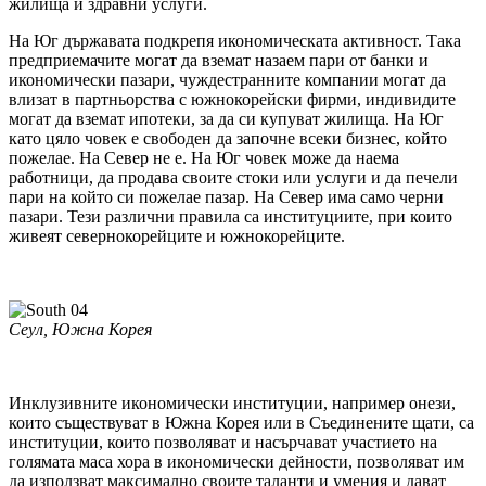
жилища и здравни услуги.
На Юг държавата подкрепя икономическата активност. Така
предприемачите могат да вземат назаем пари от банки и
икономически пазари, чуждестранните компании могат да
влизат в партньорства с южнокорейски фирми, индивидите
могат да вземат ипотеки, за да си купуват жилища. На Юг
като цяло човек е свободен да започне всеки бизнес, който
пожелае. На Север не е. На Юг човек може да наема
работници, да продава своите стоки или услуги и да печели
пари на който си пожелае пазар. На Север има само черни
пазари. Тези различни правила са институциите, при които
живеят севернокорейците и южнокорейците.
Сеул, Южна Корея
Инклузивните икономически институции, например онези,
които съществуват в Южна Корея или в Съединените щати, са
институции, които позволяват и насърчават участието на
голямата маса хора в икономически дейности, позволяват им
да използват максимално своите таланти и умения и дават