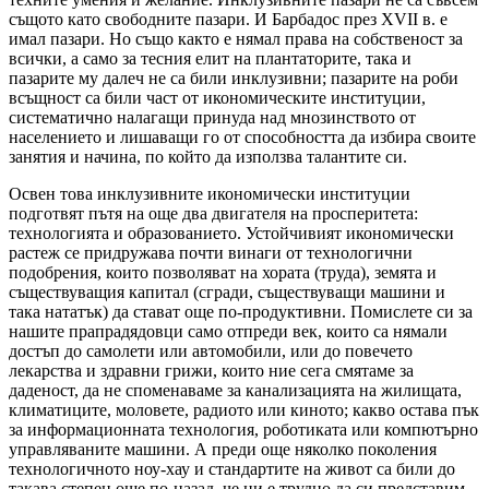
същото като свободните пазари. И Барбадос през XVII в. е
имал пазари. Но също както е нямал права на собственост за
всички, а само за тесния елит на плантаторите, така и
пазарите му далеч не са били инклузивни; пазарите на роби
всъщност са били част от икономическите институции,
систематично налагащи принуда над мнозинството от
населението и лишаващи го от способността да избира своите
занятия и начина, по който да използва талантите си.
Освен това инклузивните икономически институции
подготвят пътя на още два двигателя на просперитета:
технологията и образованието. Устойчивият икономически
растеж се придружава почти винаги от технологични
подобрения, които позволяват на хората (труда), земята и
съществуващия капитал (сгради, съществуващи машини и
така нататък) да стават още по-продуктивни. Помислете си за
нашите прапрадядовци само отпреди век, които са нямали
достъп до самолети или автомобили, или до повечето
лекарства и здравни грижи, които ние сега смятаме за
даденост, да не споменаваме за канализацията на жилищата,
климатиците, моловете, радиото или киното; какво остава пък
за информационната технология, роботиката или компютърно
управляваните машини. А преди още няколко поколения
технологичното ноу-хау и стандартите на живот са били до
такава степен още по-назад, че ни е трудно да си представим