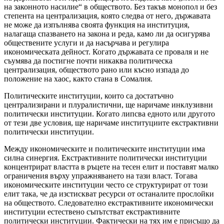
на законното насилие“ в обществото. Без такъв монопол и без
степента на централизация, която следва от него, държавата
не може да изпълнява своята функция на институция,
налагаща спазването на закона и реда, камо ли да осигурява
обществените услуги и да насърчава и регулира
икономическата дейност. Когато държавата се проваля и не
съумява да постигне почти никаква политическа
централизация, обществото рано или късно изпада до
положение на хаос, както стана в Сомалия.
Политическите институции, които са достатъчно
централизирани и плуралистични, ще наричаме инклузивни
политически институции. Когато липсва едното или другото
от тези две условия, ще наричаме институциите екстрактивни
политически институции.
Между икономическите и политическите институции има
силна синергия. Екстрактивните политически институции
концентрират властта в ръцете на тесен елит и поставят малко
ограничения върху упражняването на тази власт. Тогава
икономическите институции често се структурират от този
елит така, че да изстискват ресурси от останалите прослойки
на обществото. Следователно екстрактивните икономически
институции естествено съпътстват екстрактивните
политически институции. Фактически на тях им е присъщо да