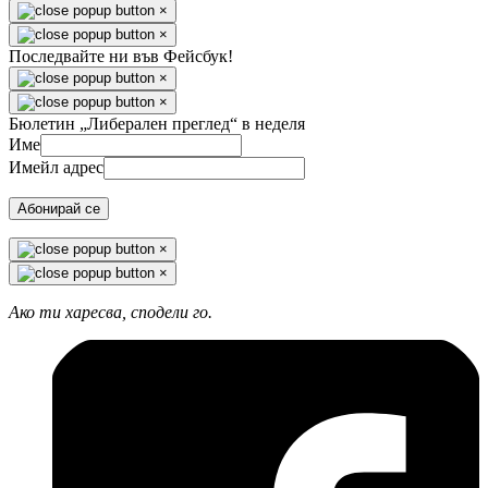
×
×
Последвайте ни във Фейсбук!
×
×
Бюлетин „Либерален преглед“ в неделя
Име
Имейл адрес
Абонирай се
×
×
Ако ти харесва, сподели го.