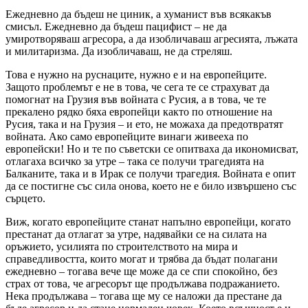
Ежедневно да бъдеш не циник, а хуманист във всякакъв
смисъл. Ежедневно да бъдеш пацифист – не да
умиротворяваш агресора, а да изобличаваш агресията, лъжата
и милитаризма. Да изобличаваш, не да стреляш.
Това е нужно на руснаците, нужно е и на европейците.
Защото проблемът е не в това, че сега те се страхуват да
помогнат на Грузия във войната с Русия, а в това, че те
прекалено рядко бяха европейци както по отношение на
Русия, така и на Грузия – и ето, не можаха да предотвратят
войната. Ако само европейците винаги живееха по
европейски! Но и те по съветски се опитваха да икономисват,
отлагаха всичко за утре – така се получи трагедията на
Балканите, така и в Ирак се получи трагедия. Войната е опит
да се постигне със сила онова, което не е било извършено със
сърцето.
Виж, когато европейците станат напълно европейци, когато
престанат да отлагат за утре, надявайки се на силата на
оръжието, усилията по строителството на мира и
справедливостта, които могат и трябва да бъдат полагани
ежедневно – тогава вече ще може да се спи спокойно, без
страх от това, че агресорът ще продължава подражанието.
Нека продължава – тогава ще му се наложи да престане да