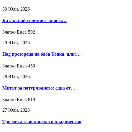
30 Юли, 2026
Батак: най-големият внос в…
Златко Енев
502
29 Юли, 2026
Под прозореца на баба Тонка, или:…
Златко Енев
450
28 Юли, 2026
Митът за потурчването: една от…
Златко Енев
819
27 Юли, 2026
Три мита за османското владичество