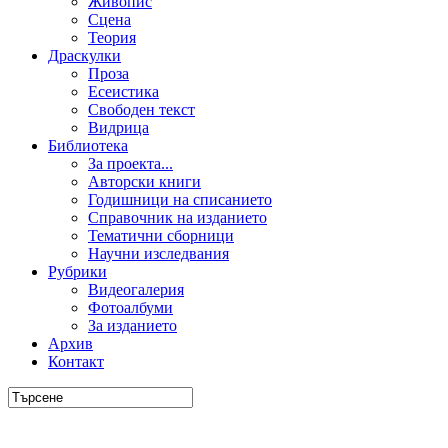
Живопис
Сцена
Теория
Драскулки
Проза
Есеистика
Свободен текст
Видрица
Библиотека
За проекта...
Авторски книги
Годишници на списанието
Справочник на изданието
Тематични сборници
Научни изследвания
Рубрики
Видеогалерия
Фотоалбуми
За изданието
Архив
Контакт