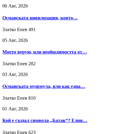
06 Авг, 2026
Османската цивилизация, която…
Златко Енев
491
05 Авг, 2026
Моето верую, или необходимостта от…
Златко Енев
282
03 Авг, 2026
Османската мушмула, или как една…
Златко Енев
810
01 Авг, 2026
Кой е създал символа „Батак“? Един…
Златко Енев
623