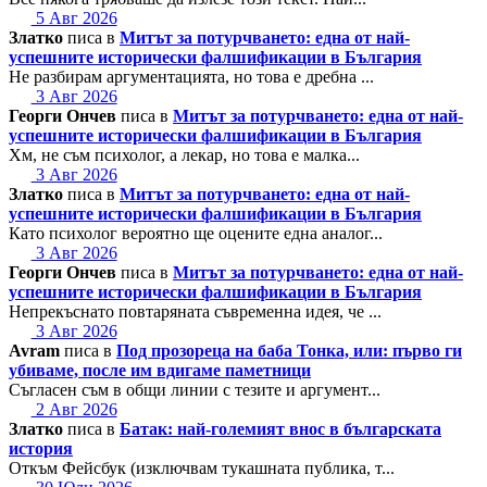
5 Авг 2026
Златко
писа в
Митът за потурчването: една от най-
успешните исторически фалшификации в България
Не разбирам аргументацията, но това е дребна ...
3 Авг 2026
Георги Ончев
писа в
Митът за потурчването: една от най-
успешните исторически фалшификации в България
Хм, не съм психолог, а лекар, но това е малка...
3 Авг 2026
Златко
писа в
Митът за потурчването: една от най-
успешните исторически фалшификации в България
Като психолог вероятно ще оцените една аналог...
3 Авг 2026
Георги Ончев
писа в
Митът за потурчването: една от най-
успешните исторически фалшификации в България
Непрекъснато повтаряната съвременна идея, че ...
3 Авг 2026
Avram
писа в
Под прозореца на баба Тонка, или: първо ги
убиваме, после им вдигаме паметници
Съгласен съм в общи линии с тезите и аргумент...
2 Авг 2026
Златко
писа в
Батак: най-големият внос в българската
история
Откъм Фейсбук (изключвам тукашната публика, т...