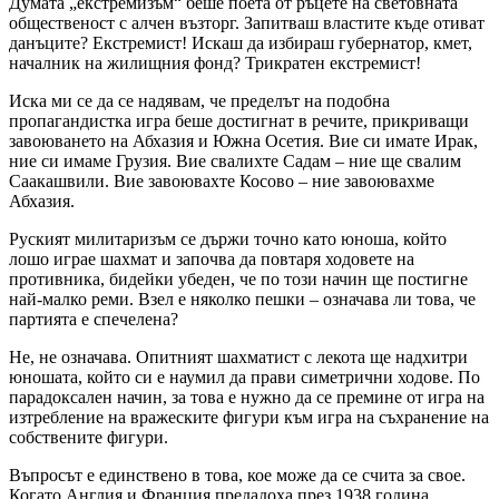
Думата „екстремизъм“ беше поета от ръцете на световната
общественост с алчен възторг. Запитваш властите къде отиват
данъците? Екстремист! Искаш да избираш губернатор, кмет,
началник на жилищния фонд? Трикратен екстремист!
Иска ми се да се надявам, че пределът на подобна
пропагандистка игра беше достигнат в речите, прикриващи
завоюването на Абхазия и Южна Осетия. Вие си имате Ирак,
ние си имаме Грузия. Вие свалихте Садам – ние ще свалим
Саакашвили. Вие завоювахте Косово – ние завоювахме
Абхазия.
Руският милитаризъм се държи точно като юноша, който
лошо играе шахмат и започва да повтаря ходовете на
противника, бидейки убеден, че по този начин ще постигне
най-малко реми. Взел е няколко пешки – означава ли това, че
партията е спечелена?
Не, не означава. Опитният шахматист с лекота ще надхитри
юношата, който си е наумил да прави симетрични ходове. По
парадоксален начин, за това е нужно да се премине от игра на
изтребление на вражеските фигури към игра на съхранение на
собствените фигури.
Въпросът е единствено в това, кое може да се счита за свое.
Когато Англия и Франция предадоха през 1938 година