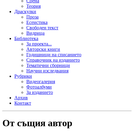
Сцена
Теория
Драскулки
Проза
Есеистика
Свободен текст
Видрица
Библиотека
За проекта...
Авторски книги
Годишници на списанието
Справочник на изданието
Тематични сборници
Научни изследвания
Рубрики
Видеогалерия
Фотоалбуми
За изданието
Архив
Контакт
От същия автор