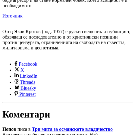
бъде агресор и да стане нормален човек. Което всъщност е и
необходимото.
Източник
Отец Яков Кротов (род. 1957) е руски свещеник и публицист,
обявяващ се последователно и от християнски позиции
против цензурата, ограниченията на свободата на съвестта,
милитаризма и деспотизма.
Facebook
X
LinkedIn
Threads
Bluesky
Pinterest
Коментари
Попов
писа в
Три мита за османското владичество
Все някога трябваше да излезе този текст. Най...