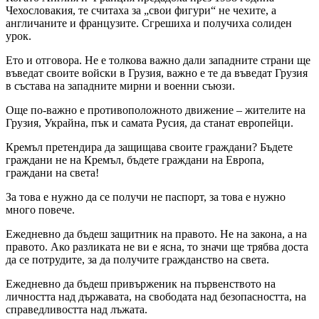
Чехословакия, те считаха за „свои фигури“ не чехите, а
англичаните и французите. Сгрешиха и получиха солиден
урок.
Ето и отговора. Не е толкова важно дали западните страни ще
въведат своите войски в Грузия, важно е те да въведат Грузия
в състава на западните мирни и военни съюзи.
Още по-важно е противоположното движение – жителите на
Грузия, Украйна, пък и самата Русия, да станат европейци.
Кремъл претендира да защищава своите граждани? Бъдете
граждани не на Кремъл, бъдете граждани на Европа,
граждани на света!
За това е нужно да се получи не паспорт, за това е нужно
много повече.
Ежедневно да бъдеш защитник на правото. Не на закона, а на
правото. Ако разликата не ви е ясна, то значи ще трябва доста
да се потрудите, за да получите гражданство на света.
Ежедневно да бъдеш привърженик на първенството на
личността над държавата, на свободата над безопасността, на
справедливостта над лъжата.