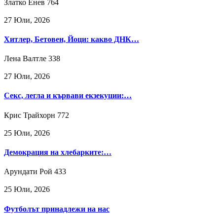
Златко Енев
764
27 Юли, 2026
Хитлер, Бетовен, Йоци: какво ДНК…
Лена Валтле
338
27 Юли, 2026
Секс, легла и кървави екзекуции:…
Крис Трайхорн
772
25 Юли, 2026
Демокрация на хлебарките:…
Арундати Рой
433
25 Юли, 2026
Футболът принадлежи на нас