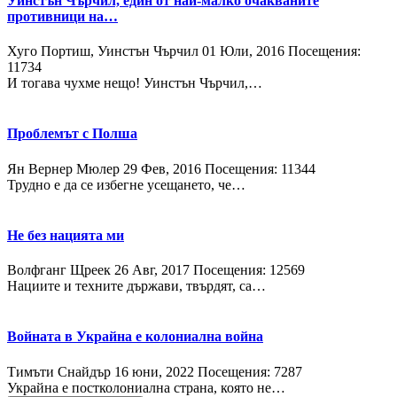
Уинстън Чърчил, един от най-малко очакваните
противници на…
Хуго Портиш, Уинстън Чърчил
01 Юли, 2016
Посещения:
11734
И тогава чухме нещо! Уинстън Чърчил,…
Проблемът с Полша
Ян Вернер Мюлер
29 Фев, 2016
Посещения: 11344
Трудно е да се избегне усещането, че…
Не без нацията ми
Волфганг Щреек
26 Авг, 2017
Посещения: 12569
Нациите и техните държави, твърдят, са…
Войната в Украйна е колониална война
Тимъти Снайдър
16 юни, 2022
Посещения: 7287
Украйна е постколониална страна, която не…