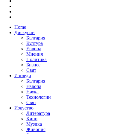
Home
Дискусии
България
Култура
Европа
Мнения
Политика
Бизнес
Свят
Изгледи
България
Европа
Наука
Технологии
Свят
Изкуство
Литература
Кино
Музика
Живопис