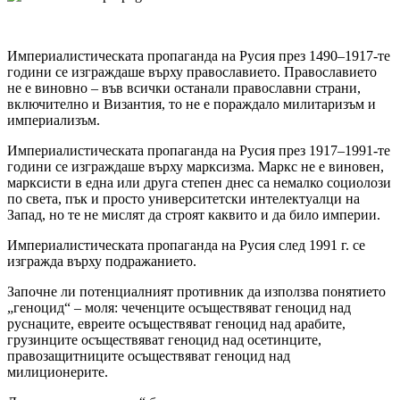
Империалистическата пропаганда на Русия през 1490–1917-те
години се изграждаше върху православието. Православието
не е виновно – във всички останали православни страни,
включително и Византия, то не е пораждало милитаризъм и
империализъм.
Империалистическата пропаганда на Русия през 1917–1991-те
години се изграждаше върху марксизма. Маркс не е виновен,
марксисти в една или друга степен днес са немалко социолози
по света, пък и просто университетски интелектуалци на
Запад, но те не мислят да строят каквито и да било империи.
Империалистическата пропаганда на Русия след 1991 г. се
изгражда върху подражанието.
Започне ли потенциалният противник да използва понятието
„геноцид“ – моля: чеченците осъществяват геноцид над
руснаците, евреите осъществяват геноцид над арабите,
грузинците осъществяват геноцид над осетинците,
правозащитниците осъществяват геноцид над
милиционерите.