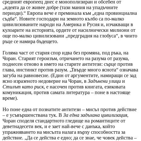
средният европеец днес е монополизиран и обсебен от
„идеята да се живее добре (тази мания на упадъчните
периоди).“ Европа вече е преминала към „една провинциална
съдба“. Новите господари на земното кълбо са по-малко
цивилизованите народи на Америка и Русия и, изчакващи в
кулоарите на историята, ордите от насилнически милиони от
още по-малко цивилизовани „предградия на глобуса“, в чиито
ръце се намира бъдещето.
Голяма част от стария спор идва без промяна, под ръка, на
Чоран. Старият героизъм, отричането на разума от разума,
поднесен отново в името на старите антитези: сърце против
глава, инстинкт против разум. „Твърде много яснота“ означава
загуба на равновесие. (Един от аргументите, намиращи се зад
ясно изразеното недоверие на Чоран, в
Задънени улици
и
Стилът като риск
, е насочен против книгата, езиковата
комуникация, против самата литература – поне в настояще
време).
Но поне една от познатите антитези – мисъл против действие
– е усъвършенствана тук. В
За една задъхана цивилизация
,
Чоран споделя стандартното гледище на романтиците от
деветнадесети век, и е зает най-вече с данъка, който
упражняването на мисълта налага върху способността за
действие. „Да се действа е едно; да се знае, че човек действа –