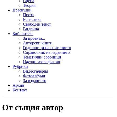
Сцена
Теория
Драскулки
Проза
Есеистика
Свободен текст
Видрица
Библиотека
За проекта...
Авторски книги
Годишници на списанието
Справочник на изданието
Тематични сборници
Научни изследвания
Рубрики
Видеогалерия
Фотоалбуми
За изданието
Архив
Контакт
От същия автор