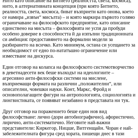
Нито като описание на Битието (реалността, света, космоса),
нито, в алтернативната концепция (при която Битието,
реалността, света, космоса, биват възприети като онова, което
се намира „извън“ мисълта) – и която маркира първото голямо
ограничаване на философското предприятие, като описание
единствено на мисълта – философията не успя да пробуди
особено доверие в способността й да изпълни традиционната
си амбиция: предоставянето на формални модели за
разбирането на всичко. Като минимум, остана си усещането за
необходимост от едно по-нататъшно ограничение или
изместване на дискурса.
Един отговор на колапса на философското системотворчество
в деветнадесети век беше възходът на идеологиите –
агресивно анти-философски системи на мислене,
възприемащи формата на различни „положителни“, или
описателни, човешки науки. Конт, Маркс, Фройд и
основополагащите фигури на антропологията, социологията и
лингвистиката, се появяват незабавно в представата ни тук.
Друг отговор на поражението беше един нов вид
философстване: лично (дори автобиографично), афористично,
лирично, анти-систематично. Неговите най-важни
представители: Киркегор, Ницше, Витгенщайн. Чоран е най-
забележителната фигура сред хората, пишещи днес в тази