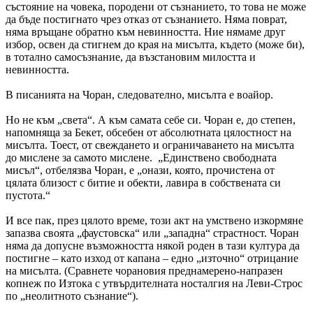
състояние на човека, породени от съзнанието, то това не може
да бъде постигнато чрез отказ от съзнанието. Няма поврат,
няма връщане обратно към невинността. Ние нямаме друг
избор, освен да стигнем до края на мисълта, където (може би),
в тотално самосъзнание, да възстановим милостта и
невинността.
В писанията на Чоран, следователно, мисълта е воайор.
Но не към „света“. А към самата себе си. Чоран е, до степен,
напомняща за Бекет, обсебен от абсолютната цялостност на
мисълта. Тоест, от свеждането и ограничаването на мисълта
до мислене за самото мислене. „Единствено свободната
мисъл“, отбелязва Чоран, е „онази, която, прочистена от
цялата близост с битие и обекти, лавира в собствената си
пустота.“
И все пак, през цялото време, този акт на умствено изкормяне
запазва своята „фаустовска“ или „западна“ страстност. Чоран
няма да допусне възможността някой роден в тази култура да
постигне – като изход от капана – едно „източно“ отрицание
на мисълта. (Сравнете чорановия преднамерено-напразен
копнеж по Изтока с утвърдителната носталгия на Леви-Строс
по „неолитното съзнание“).