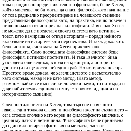
това грандиозно предизвикателство фронтално, беше Хегел,
който мислеше, че би могъл да спаси философското начинание
от това радикално преориентиране на човешкото съзнание,
представяйки философията като, на практика, нищо повече и
нищо по-малко от история на философията. И все пак Хегел
не можеше да не представя своята система като истинна –
тоест, като намираща се отвъд историята – поради нейното
включване на историческата перспектива. И така, доколкото
беше истинна, системата на Хегел приключваше
философията. Само последната философска система беше
философия, истински постигната. И така „вечното“ бива
утвърдено още веднъж, в края на краищата; а историята
достига (или ще достигне) един край. Но историята не спря.
Простото време доказа, че хегелианството е несъстоятелно
като система, макар и не като метод. (Като метод,
размножавайки се във всички човешки науки, то потвърди и
даде най-големия единичен импулс за консолидацията на
историческото съзнание).
След постижението на Хегел, това търсене на вечното –
някога един толкова славен и неизбежен жест на съзнанието –
сега стоеше оголено като корен на философското мислене, с
целия му патос и детинщина. Философията беше принизена
до един вид остаряла фантазия на мисълта, част от
провинциализма на духа, от детството на човека. Колкото и