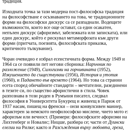
традиция.
Изходната точка за тази модерна пост-философска традиция
на философстване е осъзнаването на това, че традиционните
форми на философски дискурс са се разпаднали. Водещите
възможности, които все още остават, са един осакатен,
непълен дискурс (афоризмът, забележката или записката), или
един дискурс, който е рискувал метаморфозата към други
форми (притчата, поезията, философската приказка,
критичното тълкувание).
Чоран очевидно е избрал есеистичната форма. Между 1949 и
1964 са се появили пет негови сборника:
Наръчник по
разложение
(1949),
Силогизми на горчивината
(1952),
Изкушението да съществуваш
(1956),
История и утопия
(1960), и
Падането във времето
(1964). Но това са странни
есета според обичайните стандарти – мечтателни, разединени
в тезите си, по същество афористични в стила. Човек
разпознава в този роден в Румъния писател, следвал
философия в Университета Букурещ и живеещ в Париж от
1937 насам, пишещ на френски – онзи конвулсивен маниер,
характерен за немското неофилософско мислене, чието мото е:
афоризъм или вечност. (Примери: философските афоризми на
Лихтенберг и Новалис; Ницше, разбира се; части от
Дуински
елегии
на Рилке; както и
Разсъждения върху любовта, греха,