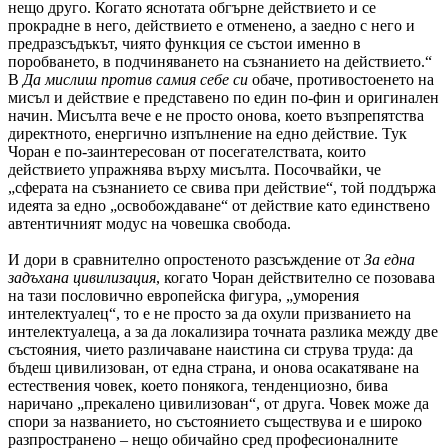
нещо друго. Когато яснотата обгърне действието и се
прокрадне в него, действието е отменено, а заедно с него и
предразсъдъкът, чиято функция се състои именно в
поробването, в подчиняването на съзнанието на действието.“
В
Да мислиш против самия себе си
обаче, противостоенето на
мисъл и действие е представено по един по-фин и оригинален
начин. Мисълта вече е не просто онова, което възпрепятства
директното, енергично изпълнение на едно действие. Тук
Чоран е по-заинтересован от посегателствата, които
действието упражнява върху мисълта. Посочвайки, че
„сферата на съзнанието се свива при действие“, той поддържа
идеята за едно „освобождаване“ от действие като единствено
автентичният модус на човешка свобода.
И дори в сравнително опростеното разсъждение от
За една
задъхана цивилизация
, когато Чоран действително се позовава
на тази пословично европейска фигура, „уморения
интелектуалец“, то е не просто за да охули призванието на
интелектуалеца, а за да локализира точната разлика между две
състояния, чието различаване наистина си струва труда: да
бъдеш цивилизован, от една страна, и онова осакатяване на
естествения човек, което понякога, тенденциозно, бива
наричано „прекалено цивилизован“, от друга. Човек може да
спори за названието, но състоянието съществува и е широко
разпространено – нещо обичайно сред професионалните