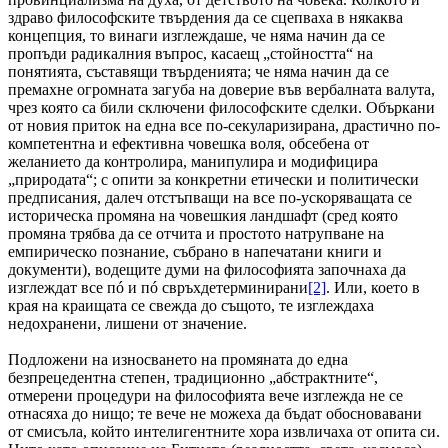
здраво философските твърдения да се сцепваха в някаква
концепция, то винаги изглеждаше, че няма начин да се
пропъди радикалния въпрос, касаещ „стойността“ на
понятията, съставящи твърденията; че няма начин да се
премахне огромната загуба на доверие във вербалната валута,
чрез която са били сключени философските сделки. Объркани
от новия приток на една все по-секуларизирана, драстично по-
компетентна и ефективна човешка воля, обсебена от
желанието да контролира, манипулира и модифицира
„природата“; с опити за конкретни етически и политически
предписания, далеч отстъпващи на все по-ускоряващата се
историческа промяна на човешкия ландшафт (сред която
промяна трябва да се отчита и простото натрупване на
емпирическо познание, събрано в напечатани книги и
документи), водещите думи на философията започнаха да
изглеждат все пó и пó свръхдетерминирани
[2]
. Или, което в
края на краищата се свежда до същото, те изглеждаха
недохранени, лишени от значение.
Подложени на износването на промяната до една
безпрецедентна степен, традиционно „абстрактните“,
отмерени процедури на философията вече изглежда не се
отнасяха до нищо; те вече не можеха да бъдат обосновавани
от смисъла, който интелигентните хора извличаха от опита си.