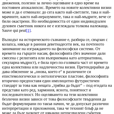
движения, полезни за лично оцеляване в едно време на
постоянен апокалипсис. Времето на новите колективни визии
може и да е отминало: до сега както най-светлите, така и най-
мрачните, както най-неразумните, така и най-мъдрите, вече се
били окастрени. Но необходимостта от един индивидуален
духовен съветник никога не е изглеждала толкова належаща.
Sauve qui peut
[1]
.
Възходът на историческото съзнание е, разбира се, свързан с
колапса, някъде в ранния деветнадесети век, на почтеното
занимание на изграждането на философски системи. От
времето на гърците насам, философията (без значение дали
смесена с религията или възприемана като алтернативна,
секуларна мъдрост), е била през по-голямата част от времето
една колективна или надличностна визия. Претендирайки да
дава обяснение за „онова, което е“ в различните си
епистемологически и онтологически пластове, философията
вторично предпоставя един имплицитно футуристичен
стандарт за това как нещата „трябва да бъдат“ – под егидата на
представи като ред, хармония, яснота, понятност и
последователност. Но оцеляването на тези колективни
безлични визии зависи от това философските твърдения да
бъдат формулирани по такъв начин, че да допускат различни
интерпретации и приложения, така че техният блъф да не
може да бъде разкрит от някакви непредвидени събития.