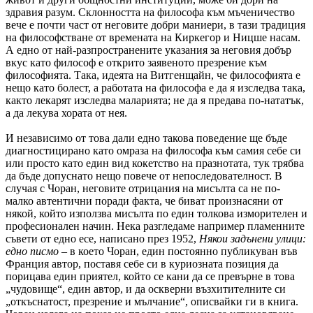
здравия разум. Склонността на философа към мъченичество
вече е почти част от неговите добри маниери, в тази традиция
на философстване от времената на Киркегор и Ницше насам.
А едно от най-разпространените указания за неговия добър
вкус като философ е открито заявеното презрение към
философията. Така, идеята на Витгенщайн, че философията е
нещо като болест, а работата на философа е да я изследва така,
както лекарят изследва маларията; не да я предава по-нататък,
а да лекува хората от нея.
И независимо от това дали едно такова поведение ще бъде
диагностицирано като омраза на философа към самия себе си
или просто като един вид кокетство на празнотата, тук трябва
да бъде допуснато нещо повече от непоследователност. В
случая с Чоран, неговите отрицания на мисълта са не по-
малко автентични поради факта, че биват произнасяни от
някой, който използва мисълта по един толкова изморителен и
професионален начин. Нека разгледаме например пламенните
съвети от едно есе, написано през 1952,
Някои задънени улици:
едно писмо
– в което Чоран, един постоянно публикуван във
Франция автор, поставя себе си в куриозната позиция да
порицава един приятел, който се кани да се превърне в това
„чудовище“, един автор, и да оскверни възхитителните си
„откъснатост, презрение и мълчание“, описвайки ги в книга.