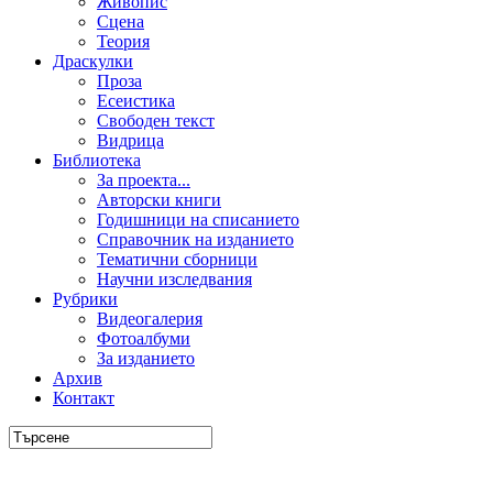
Живопис
Сцена
Теория
Драскулки
Проза
Есеистика
Свободен текст
Видрица
Библиотека
За проекта...
Авторски книги
Годишници на списанието
Справочник на изданието
Тематични сборници
Научни изследвания
Рубрики
Видеогалерия
Фотоалбуми
За изданието
Архив
Контакт