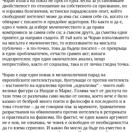
Чоран излага на показ не просто една лесна за установяване
двойственост по отношение на собственото си призвание, но
и изразява болезнения, истински парадоксален опит, който
свободният интелект може да има със самия себе си, когато се
обвърже с писането и придобие аудитория. Но както и да е,
едно е човек да избере мъченичеството и да прави
компромиси за самия себе си; а съвсем друго, да съветва един
приятел да направи същото. И тъй като за Чоран използването
на мисълта е мъченичество, то използването на мисълта
публично – и по-точно, това да бъдеш писател – се превръща
в един проблематичен, отчасти срамен акт; винаги
подозрителен; при един окончателен анализ, нещо
непристойно, както от социална, така и от лична гледна точка.
Чоран е още един новак в меланхоличния парад на
европейските интелектуалци, бунтуващи се против интелекта
– въстанието на идеализма против „идеализма“ – чиито най-
велики фигури са Ницше и Маркс. Голяма част от диспута по
тази тема се различава само малко от онова, което вече е било
казано от безброй много поети и философи в последното и в
това столетие – да не говорим пък за мрачните, травматични
разраствания на обвиненията против интелекта в реториката
и практиката на фашизма. Но фактът, че един важен аргумент
не е нов, не означава, че човек е освободен от необходимостта
да го взема сериозно. И какво би могло да бъде по-уместно в