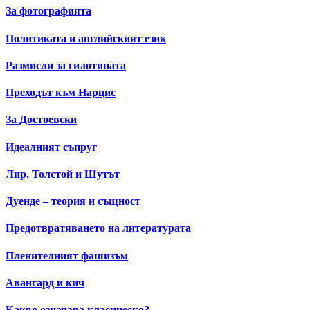
За фотографията
Политиката и английският език
Размисли за гилотината
Преходът към Нарцис
За Достоевски
Идеалният съпруг
Лир, Толстой и Шутът
Дуенде – теория и същност
Предотвратяването на литературата
Пленителният фашизъм
Авангард и кич
Какво означава класическо?