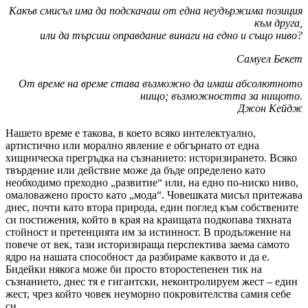
Какъв смисъл има да подскачаш от една неудържима позиция
към друга,
или да търсиш оправдание винаги на едно и също ниво?
Самуел Бекет
От време на време става възможно да имаш абсолютното
нищо; възможността за нищото.
Джон Кейдж
Нашето време е такова, в което всяко интелектуално,
артистично или морално явление е обгърнато от една
хищническа прегръдка на съзнанието: историзирането. Всяко
твърдение или действие може да бъде определено като
необходимо преходно „развитие“ или, на едно по-ниско ниво,
омаловажено просто като „мода“. Човешката мисъл притежава
днес, почти като втора природа, един поглед към собствените
си постижения, който в края на краищата подкопава тяхната
стойност и претенцията им за истинност. В продължение на
повече от век, тази историзираща перспектива заема самото
ядро на нашата способност да разбираме каквото и да е.
Бидейки някога може би просто второстепенен тик на
съзнанието, днес тя е гигантски, неконтролируем жест – един
жест, чрез който човек неуморно покровителства самия себе
си.