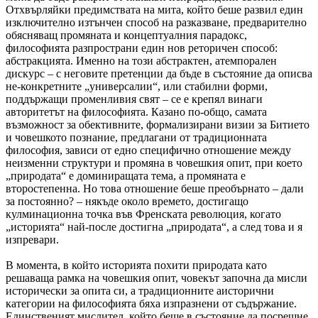
Отхвърляйки предимствата на мита, който беше развил един
изключително изтънчен способ на разказване, предварително
обясняващ промяната и концептуалния парадокс,
философията разпространи един нов реторичен способ:
абстракцията. Именно на този абстрактен, атемпорален
дискурс – с неговите претенции да бъде в състояние да описва
не-конкретните „универсалии“, или стабилни форми,
поддържащи променливия свят – се е крепял винаги
авторитетът на философията. Казано по-общо, самата
възможност за обективните, формализирани визии за Битието
и човешкото познание, предлагани от традиционната
философия, зависи от едно специфично отношение между
неизменни структури и промяна в човешкия опит, при което
„природата“ е доминиращата тема, а промяната е
второстепенна. Но това отношение беше преобърнато – дали
за постоянно? – някъде около времето, достигащо
кулминационна точка във Френската революция, когато
„историята“ най-после достигна „природата“, а след това и я
изпревари.
В момента, в който историята похити природата като
решаваща рамка на човешкия опит, човекът започна да мисли
исторически за опита си, а традиционните аисторични
категории на философията бяха изпразнени от съдържание.
Единственият мислител, който беше в състояние да посрещне