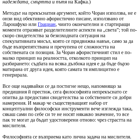
надеждата, смъртта и пътя
на Кафка.)
Методът на прекъснатия аргумент, който Чоран използва, не е
онзи вид обективно афористично писане, използвано от
Ларошфуко или
Грациан
, чиито окончателни и стартиращи
моменти отразяват разделителните аспекти на „света”; той по-
скоро свидетелства за безизходната ситуация на
спекулативната мисъл, която се придвижва навън, само за да
бъде възпрепятствана и пречупена от сложността на
собствената си позиция. За Чоран афористичният стил е по-
малко принцип на реалността, отколкото принцип на
разбирането: съдбата на всяка дълбока идея е да бъде бързо
матирана от друга идея, която самата тя имплицитно е
генерирала.
Все още надявайки се да постигне нещо, напомнящо за
предишния й престиж, сега философията непрекъснато се
опитва да предостави свидетелства за собствените си добри
намерения. И макар че съществуващият набор от
концептуални философски инструменти вече изглежда така,
сякаш сами по себе си те не носят някакво значение, то все
пак те могат да бъдат удостоверени отново: чрез страстта на
мислителя.
Философията се възприема като лична задача на мислителя.