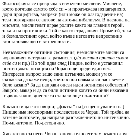
Философията се превръща в измъчено мислене. Мислене,
което поглъща самото себе си – и продължава ненакърнено,
дори процъфтява, въпреки (или може би благодарение на)
тези повтарящи се актове на авто-канибализъм. В пасиона на
мисълта, мислителят играе ролите както на главния герой,
така и на противника. Той е както страдащият Прометей, така
и безмилостният орел, който кълве неговите непрестанно
възстановяващи се вътрешности.
Невъзможните битийни състояния, немислимите мисли са
чорановият материал за размисъл. (
Да мислиш против самия
себе си
и пр.) Но той идва след Ницше, който е установил
почти цялата позиция на Чоран още преди един век.
Интересен въпрос: защо един изтънчен, мощен ум се
съгласява да каже нещо, което в по-голямата си част вече е
било казано? За да направи онези идеи истински собствени?
Защото, макар и да са били истинни когато са били изказани
първоначално, днес те са станали още по-истинни?
Какъвто и да е отговорът, „фактът“ на [съществуването на]
Ницше има неоспорими последствия за Чоран. Той трябва да
затегне болтовете, да направи разсъждението по-интензивно.
По-мъчително. По-реторично.
Характерно за него, Чоран започва едно есе там, където друг