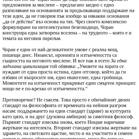
предложения за мислене – предлагано заедно с едно
разпиляване на основанията за продължаващо поддържане на
тези идеи, да не говорим пък изобщо за някакви основания
„да се действа“ въз основа на тях. Чрез своето комплексно
формулиране на интелектуални безизходици, Чоран
конструира една затворена вселена – на трудното – която е и
темата на неговия лиризъм.
Чоран е един от най-деликатните умове с реална мощ,
пишещи днес. Нюансът, иронията и изтънчеността са
същността на неговото мислене. И все пак в есето
За една
задъхана цивилизация
той обявява: „Умовете на хората се
нуждаят от една проста истина, един отговор, който да ги
избави от въпросите им, едно евангелие, една гробница.
Моментите на изтънченост прикриват един смъртен принцип:
нищо не е по-крехко от изтънчеността.“
Противоречие? Не съвсем. Това просто е обичайният двоен
стандарт на философията от времената на нейния разгром
насам: поддържането на един стандарт (здраве) за културата
като цяло, и на друг (духовна амбиция) за самотния философ.
Първият стандарт изисква онова, което Ницше наричаше
жертване на интелекта. Вторият стандарт изисква жертване на
здравето, на светското щастие, често и на участието в семеен
живот и други общностни институции, може би дори на