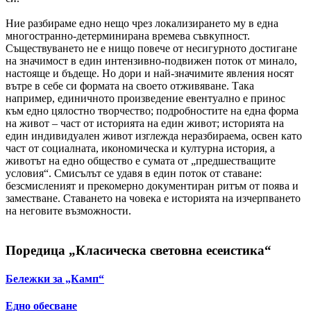
Ние разбираме едно нещо чрез локализирането му в една
многостранно-детерминирана времева съвкупност.
Съществуването не е нищо повече от несигурното достигане
на значимост в един интензивно-подвижен поток от минало,
настояще и бъдеще. Но дори и най-значимите явления носят
вътре в себе си формата на своето отживяване. Така
например, единичното произведение евентуално е принос
към едно цялостно творчество; подробностите на една форма
на живот – част от историята на един живот; историята на
един индивидуален живот изглежда неразбираема, освен като
част от социалната, икономическа и културна история, а
животът на едно общество е сумата от „предшестващите
условия“. Смисълът се удавя в един поток от ставане:
безсмисленият и прекомерно документиран ритъм от поява и
заместване. Ставането на човека е историята на изчерпването
на неговите възможности.
Поредица „Класическа световна есеистика“
Бележки за „Камп“
Едно обесване