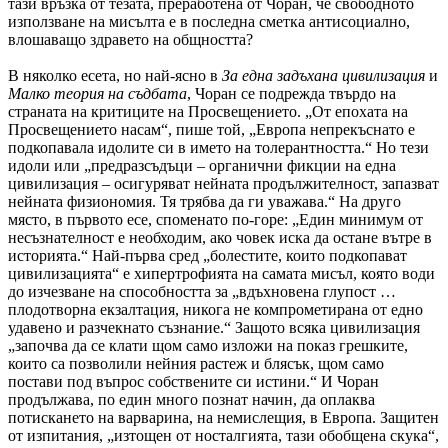
тази връзка от тезата, преработена от Чоран, че свободното
използване на мисълта е в последна сметка антисоциално,
влошаващо здравето на общността?
В няколко есета, но най-ясно в
За една задъхана цивилизация
и
Малко теория на съдбата
, Чоран се подрежда твърдо на
страната на критиците на Просвещението. „От епохата на
Просвещението насам“, пише той, „Европа непрекъснато е
подкопавала идолите си в името на толерантността.“ Но тези
идоли или „предразсъдъци – органични фикции на една
цивилизация – осигуряват нейната продължителност, запазват
нейната физиономия. Тя трябва да ги уважава.“ На друго
място, в първото есе, споменато по-горе: „Един минимум от
несъзнателност е необходим, ако човек иска да остане вътре в
историята.“ Най-първа сред „болестите, които подкопават
цивилизацията“ е хипертрофията на самата мисъл, която води
до изчезване на способността за „вдъхновена глупост …
плодотворна екзалтация, никога не компрометирана от едно
удавено и разчекнато съзнание.“ Защото всяка цивилизация
„започва да се клати щом само изложи на показ грешките,
които са позволили нейния растеж и блясък, щом само
постави под въпрос собствените си истини.“ И Чоран
продължава, по един много познат начин, да оплаква
потискането на варварина, на немислещия, в Европа. Защитен
от изпитания, „изтощен от носталгията, тази обобщена скука“,