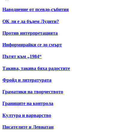
Наводнение от псевдо-събития
ОК ли е да бъдем Лудити?
Против интерпретацията
Информирайки се до смърт
Пътят към „1984“
Такива, такива бяха радостите
Фройд и литературата
Граматики на творчеството
Границите на контрола
Култура и варварство
Писателите и Левиатан