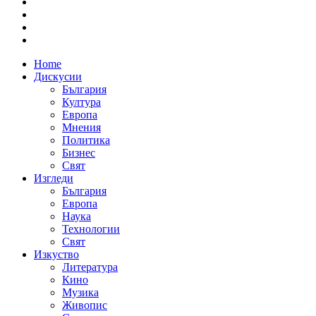
Home
Дискусии
България
Култура
Европа
Мнения
Политика
Бизнес
Свят
Изгледи
България
Европа
Наука
Технологии
Свят
Изкуство
Литература
Кино
Музика
Живопис