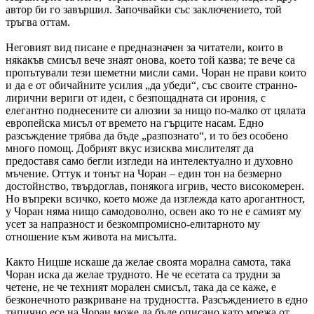
автор би го завършил. Започвайки със заключението, той
тръгва оттам.
Неговият вид писане е предназначен за читатели, които в
някакъв смисъл вече знаят онова, което той казва; те вече са
пропътували тези шеметни мисли сами. Чоран не прави които
и да е от обичайните усилия „да убеди“, със своите странно-
лирични вериги от идеи, с безпощадната си ирония, с
елегантно поднесените си алюзии за нищо по-малко от цялата
европейска мисъл от времето на гърците насам. Едно
разсъждение трябва да бъде „разпознато“, и то без особено
много помощ. Добрият вкус изисква мислителят да
предоставя само бегли изгледи на интелектуално и духовно
мъчение. Оттук и тонът на Чоран – един тон на безмерно
достойнство, твърдоглав, понякога игрив, често високомерен.
Но въпреки всичко, което може да изглежда като арогантност,
у Чоран няма нищо самодоволно, освен ако то не е самият му
усет за напразност и безкомпромисно-елитарното му
отношение към живота на мисълта.
Както Ницше искаше да желае своята морална самота, така
Чоран иска да желае трудното. Не че есетата са трудни за
четене, не че техният морален смисъл, така да се каже, е
безконечното разкриване на трудността. Разсъждението в едно
типично есе на Чоран може да бъде описано като мрежа от