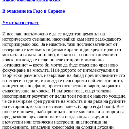
В очакване на Годо в Сараево
Умът като страст
И все пак, невъзможно е да се надхитри демонът на
историческото съзнание, насочвайки към него разяждащото
историзиращо око. За нещастие, тази последователност от
изчерпани възможности (демаскирани и дискредитирани от
мисълта и самата история), в която се разполага днешният
човек, изглежда е нещо повече от просто мисловно
„отношение“ – което би могло да бъде отменено чрез ново
фокусиране на мисълта. Най-доброто от интелектуалния и
творчески размисъл, извършван на Запад през последните сто
и петдесет години, изглежда е неоспоримо най-енергичното,
концентрирано, фино, просто интересно и вярно, за цялото
съществуване на човека. И въпреки това, също толкова
неоспоримият резултат от целия този гений е нашето усещане,
че се намираме сред руините на мисълта и на ръба на руините
на историята, както и на самия човек. (Cogito ergo boom). Все
повече и повече, най-проницателните мислители и творци са
предпазливи археолози на тези създавани-сега-руини,
възмутени или стоически настроени диагностици на
поражението, загадъчни хореографи на сложни духовни