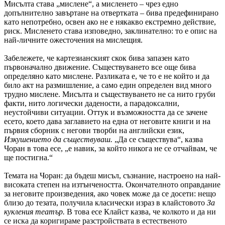
Мисълта става „мислене“, а мисленето – чрез едно
допълнително завъртане на отвертката – бива предефинирано
като непотребно, освен ако не е някакво екстремно действие,
риск. Мисленето става изповедно, заклинателно: то е опис на
най-личните ожесточения на мислещия.
Забележете, че картезианският скок бива запазен като
първоначално движение. Съществуването все още бива
определяно като мислене. Разликата е, че то е не който и да
било акт на размишление, а само един определен вид много
трудно мислене. Мисълта и съществуването не са нито груби
факти, нито логически дадености, а парадоксални,
неустойчиви ситуации. Оттук и възможността да се зачене
есето, което дава заглавието на една от неговите книги и на
първия сборник с негови творби на английски език,
Изкушението да съществуваш.
„Да се съществува“, казва
Чоран в това есе, „е навик, за който никога не се отчайвам, че
ще постигна.“
Темата на Чоран: да бъдеш мисъл, съзнание, настроено на най-
високата степен на изтънчеността. Окончателното оправдание
за неговите произведения, ако човек може да се досети: нещо
близо до тезата, получила класически израз в клайстовото
За
кукления театър.
В това есе Клайст казва, че колкото и да ни
се иска да коригираме разстройствата в естественото