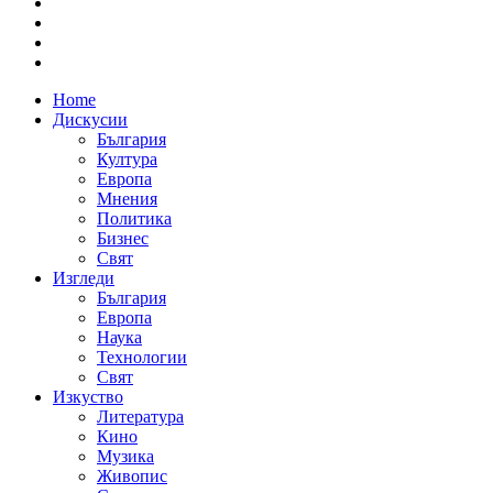
Home
Дискусии
България
Култура
Европа
Мнения
Политика
Бизнес
Свят
Изгледи
България
Европа
Наука
Технологии
Свят
Изкуство
Литература
Кино
Музика
Живопис