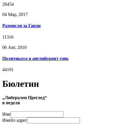
26454
04 Мар, 2017
Размисли за Ганди
11316
06 Авг, 2010
Политиката и английският език
44191
Бюлетин
„Либерален Преглед“
в неделя
Име
Имейл адрес