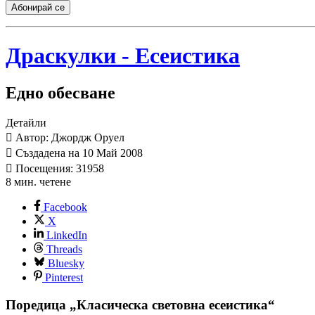
Абонирай се
Драскулки - Есеистика
Едно обесване
Детайли
Автор: Джордж Оруел
Създадена на 10 Май 2008
Посещения: 31958
8 мин. четене
Facebook
X
LinkedIn
Threads
Bluesky
Pinterest
Поредица „Класическа световна есеистика“