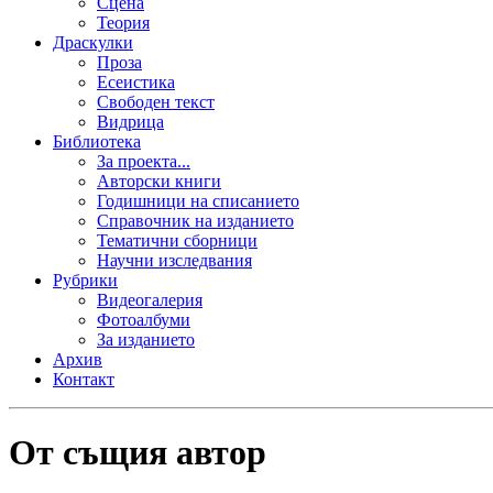
Сцена
Теория
Драскулки
Проза
Есеистика
Свободен текст
Видрица
Библиотека
За проекта...
Авторски книги
Годишници на списанието
Справочник на изданието
Тематични сборници
Научни изследвания
Рубрики
Видеогалерия
Фотоалбуми
За изданието
Архив
Контакт
От същия автор