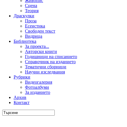
Живопис
Сцена
Теория
Драскулки
Проза
Есеистика
Свободен текст
Видрица
Библиотека
За проекта...
Авторски книги
Годишници на списанието
Справочник на изданието
Тематични сборници
Научни изследвания
Рубрики
Видеогалерия
Фотоалбуми
За изданието
Архив
Контакт