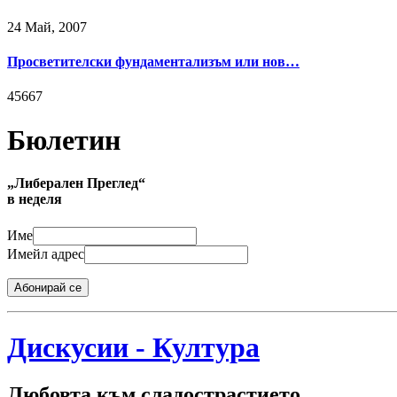
24 Май, 2007
Просветителски фундаментализъм или нов…
45667
Бюлетин
„Либерален Преглед“
в неделя
Име
Имейл адрес
Абонирай се
Дискусии - Култура
Любовта към сладострастието