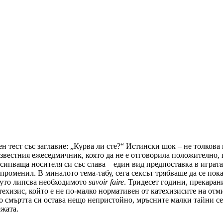
н тест със заглавие: „Курва ли сте?“ Истински шок – не толкова
вестния ежеседмичник, която да не е отговорила положително, го
обсипваща носителя си със слава – един вид предпоставка в игра
е променил. В миналото тема-табу,
сега
сексът трябваше да се пок
омуто липсва необходимото
savoir
faire
. Тридесет години, прекаран
атехизис, който е не по-малко нормативен от катехизисите на отм
о смъртта си остава нещо непристойно, мръсните малки тайни се 
ежата.