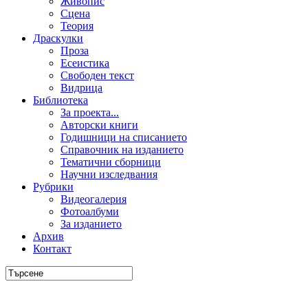
Живопис
Сцена
Теория
Драскулки
Проза
Есеистика
Свободен текст
Видрица
Библиотека
За проекта...
Авторски книги
Годишници на списанието
Справочник на изданието
Тематични сборници
Научни изследвания
Рубрики
Видеогалерия
Фотоалбуми
За изданието
Архив
Контакт