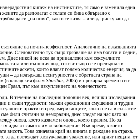
жизнерадостния кипеж на инстинктите, тя само е заменила една
 жените да разполагат с телата си бива обвързано с
рябва да си „на ниво“, както се казва – или да рискуваш да
до състояние на почти-перфектност. Аналогично на изказванията
ояние. Следователно тук също трябваше да има богати и бедни,
мум. Днес никой не иска да принадлежи към сексуалните
заплатата или външния вид, сексът също се е превърнал в
тичните аскети, които влагат голямо количество енергия, за да
души – да издържаш несигурността е обратната страна на
зъм (в канадския филм
Shortbus
, 2006) и прекарва времето си в
щен Граал, път към изкуплението на човечеството.
води. В течение на последния половин век, всички изследвания
 едни и същи трудности: мъжки ерекционни смущения и трудни
ексуалните практики сред американците, които не са в съгласие
сме били считани за неморални, днес гледат на нас като на
ежду онова, което казваме и онова, което правим. Но за
с тя идва от самото им освобождение. Във време, в което
та висота. Това означава край на вината и раждане на страха.
го, за да изглеждат заслужаващи уважение, или крият нещата, от