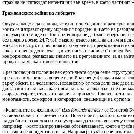
страх да не изглеждат нетактични във време, в което частният 
Гражданските войни на либидото
Окуражаващо е да се види, че един нов хедонизъм разперва крил
които се изправят срещу моралния порядък, в името на разбир
консумеристки идеал. Той претендираше да бъде либертарианск
без празно време, 24/7; той е място, където мога да си купя в
животи и импулси предполагат закъснения, прекъсвания и взрив
каква степен хедонизмът – „въстанието на живота“ според Рау
конформизъм, размахващ знамето на прегрешението, за да възпя
продукт на меркантилното общество.
През последния половин век еротичната сфера беше структурира
превърна в машина за водене на война срещу феодализма и религ
върху обекта на желанието, независимо от това дали сме деца и
доставчиците на наслажденията на плътта бяха далеч не най-ма
скоро да умрете, отколкото да не ги приемете. Евангелисти на
моногамисти, хомофоби и хетерофоби, свещеници на оргазма –
„Фанатиците на желанието“ (
Les
forcen
é
s
du
d
é
sir
от
Кристоф Бу
останалата част от човечеството. Всички ония, които проклин
на дребните различия и не се уморяват да злословят срещу все
например – която възпроизвежда обозначаването, което е трябв
отнасящи се до идентичността. Например, някои вече искат да 