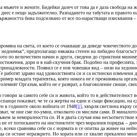
 мъжете и жените. Бидейки далеч от това да е дала свобода на 
 днес е нещо задължително. Разпадането на табутата и правото на
ържаността бива подсилвано от все по-нарастващи изисквания – т
промяна на света, от което се очакваше да доведе човечеството 
н недоимък“, предполагащо някаква степен на либидно благосъст
ялото по величествен начин и други, сведени до стриктния мини
постижения, дори и в най-скучния брак. Подобно на професията, 
 принадлежности. Появил се е нов човешки вид – онзи на хедонис
 Те работят здраво над удоволствията си и са истински измъчени 
пример младата терапевтка, която никога не е преживявала орга
олемият Оргазъм, който не е разврат, а благоволение свише, све
 говори за самото себе си и живота, който то в действителност 
спанци показват, че те са жертва на едни и същи фиксации, на
н в годините около войната от 1948
[1]
, хвърля светлина върху с
ат, че ние сме по-умни, отколкото си мислим сами. В миналото 
жем за неморалността си. И в двата случая има несъответствие м
а не от потискането на инстинктите чрез моралния порядък – дне
всеки сравнява себе си с нормата и се опитва да живее на нейна
а да си остане неразкрито. Но хората или се хвалят прекалено мно