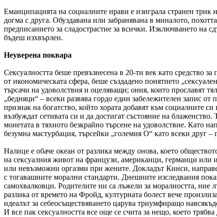
Еманципацията на социалните нрави е изиграла странен трик на
догма с друга. Обуздавана или забранявана в миналото, похотта
предписанието за сладострастие за всички. Изключването на сд
бъдеш изхвърлен.
Неуверена поквара
Сексуалността беше превъзнесена в 20-ти век като средство за 
от икономическата сфера, беше създадено понятието „сексуале
търсачи на удоволствия и оцеляващи; ония, които прославят т
„бедняци“ – всеки развява гордо един забележителен запис от 
признак на богатство, който хората добавят към социалните си
възбуждат сетивата си и да достигат състояние на блаженство.
монетата в тяхното безкрайно търсене на удоволствие. Като на
безумна мастурбация, търсейки „големия О“ като всеки друг – г
Налице е обаче океан от разлика между онова, което обществото
на сексуалния живот на французи, американци, германци или и
или невъзможни оргазми при жените. Докладът Кинси, направе
с тогавашните морални стандарти. Днешните изследвания показв
самохвалковци. Родителите ни са лъжели за моралността, ние лъ
разлика от времето на Фройд, културната болест вече произлиз
идеалът за себеосъществяването царува триумфиращо навсякъде, 
И все пак сексуалността все още се счита за нещо, което трябв