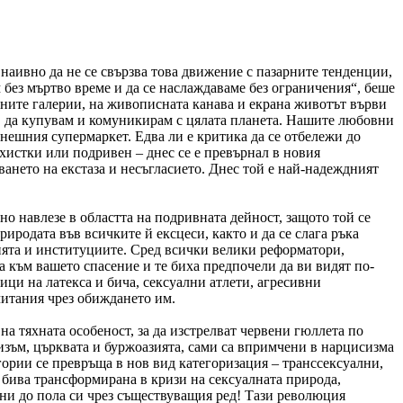
 наивно да не се свързва това движение с пазарните тенденции,
без мъртво време и да се наслаждаваме без ограничения“, беше
лните галерии, на живописната канава и екрана животът върви
уга, да купувам и комуникирам с цялата планета. Нашите любовни
днешния супермаркет. Едва ли е критика да се отбележи до
архистки или подривен – днес се е превърнал в новия
ането на екстаза и несъгласието. Днес той е най-надеждният
о навлезе в областта на подривната дейност, защото той се
иродата във всичките й ексцеси, както и да се слага ръка
ацията и институциите. Сред всички велики реформатори,
а към вашето спасение и те биха предпочели да ви видят по-
ици на латекса и бича, сексуални атлети, агресивни
итания чрез обиждането им.
 на тяхната особеност, за да изстрелват червени гюллета по
изъм, църквата и буржоазията, сами са впримчени в нарцисизма
егории се превръща в нов вид категоризация – транссексуални,
 бива трансформирана в кризи на сексуалната природа,
дани до пола си чрез съществуващия ред! Тази революция