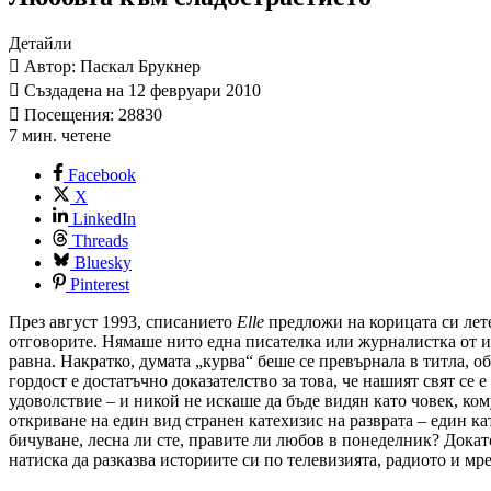
Детайли
Автор: Паскал Брукнер
Създадена на 12 февруари 2010
Посещения: 28830
7 мин. четене
Facebook
X
LinkedIn
Threads
Bluesky
Pinterest
През август 1993, списанието
Elle
предложи на корицата си лете
отговорите. Нямаше нито една писателка или журналистка от из
равна. Накратко, думата „курва“ беше се превърнала в титла, 
гордост е достатъчно доказателство за това, че нашият свят се 
удоволствие – и никой не искаше да бъде видян като човек, к
откриване на един вид странен катехизис на разврата – един к
бичуване, лесна ли сте, правите ли любов в понеделник? Докат
натиска да разказва историите си по телевизията, радиото и мр