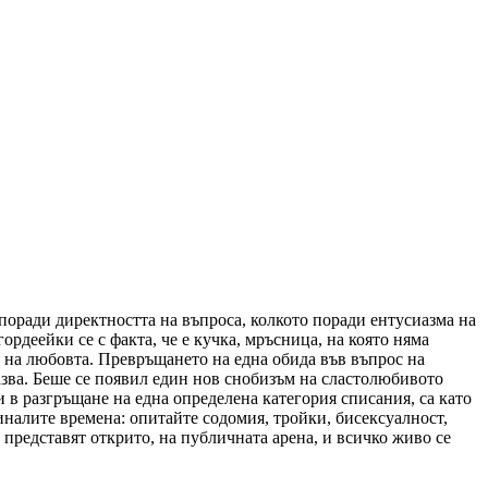
 поради директността на въпроса, колкото поради ентусиазма на
рдеейки се с факта, че е кучка, мръсница, на която няма
та на любовта. Превръщането на една обида във въпрос на
азва. Беше се появил един нов снобизъм на сластолюбивото
и в разгръщане на една определена категория списания, са като
иналите времена: опитайте содомия, тройки, бисексуалност,
представят открито, на публичната арена, и всичко живо се