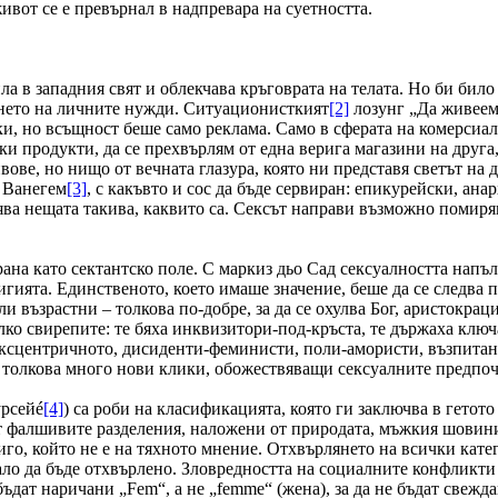
живот се е превърнал в надпревара на суетността.
а в западния свят и облекчава кръговрата на телата. Но би било
ането на личните нужди. Ситуационисткият
[2]
лозунг „Да живеем 
и, но всъщност беше само реклама. Само в сферата на комерсиа
сички продукти, да се прехвърлям от една верига магазини на др
ове, но нищо от вечната глазура, която ни представя светът на 
л Ванегем
[3]
, с какъвто и сос да бъде сервиран: епикурейски, ан
ва нещата такива, каквито са. Сексът направи възможно помиряв
на като сектантско поле. С маркиз дьо Сад сексуалността напълн
ията. Единственото, което имаше значение, беше да се следва пр
ли възрастни – толкова по-добре, за да се охулва Бог, аристокр
лко свирепите: те бяха инквизитори-под-кръста, те държаха ключ
 ексцентричното, дисиденти-феминисти, поли-амористи, възпитан
 толкова много нови клики, обожествяващи сексуалните предпоч
рсейé
[4]
) са роби на класификацията, която ги заключва в гетото
ат фалшивите разделения, наложени от природата, мъжкия шовин
киго, който не е на тяхното мнение. Отхвърлянето на всички кат
ало да бъде отхвърлено. Зловредността на социалните конфликти
бъдат наричани „Fem“, а не „femme“ (жена), за да не бъдат свеж