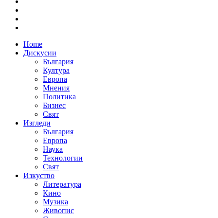
Home
Дискусии
България
Култура
Европа
Мнения
Политика
Бизнес
Свят
Изгледи
България
Европа
Наука
Технологии
Свят
Изкуство
Литература
Кино
Музика
Живопис