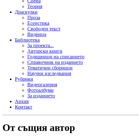
Сцена
Теория
Драскулки
Проза
Есеистика
Свободен текст
Видрица
Библиотека
За проекта...
Авторски книги
Годишници на списанието
Справочник на изданието
Тематични сборници
Научни изследвания
Рубрики
Видеогалерия
Фотоалбуми
За изданието
Архив
Контакт
От същия автор