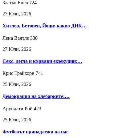
Златко Енев
724
27 Юли, 2026
Хитлер, Бетовен, Йоци: какво ДНК…
Лена Валтле
330
27 Юли, 2026
Секс, легла и кървави екзекуции:…
Крис Трайхорн
741
25 Юли, 2026
Демокрация на хлебарките:…
Арундати Рой
423
25 Юли, 2026
Футболът принадлежи на нас