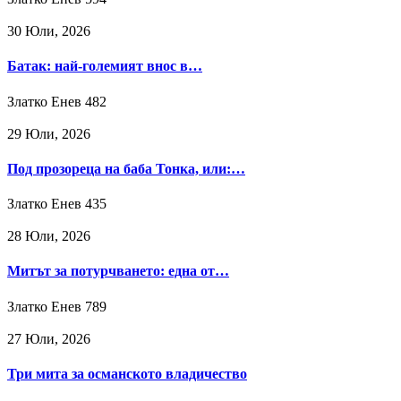
30 Юли, 2026
Батак: най-големият внос в…
Златко Енев
482
29 Юли, 2026
Под прозореца на баба Тонка, или:…
Златко Енев
435
28 Юли, 2026
Митът за потурчването: една от…
Златко Енев
789
27 Юли, 2026
Три мита за османското владичество