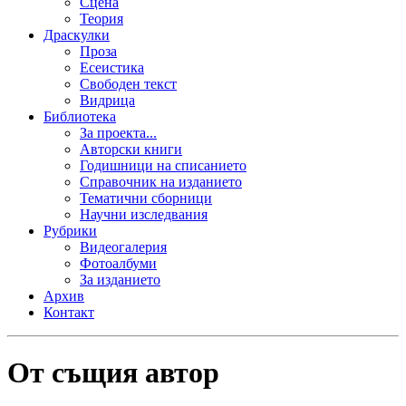
Сцена
Теория
Драскулки
Проза
Есеистика
Свободен текст
Видрица
Библиотека
За проекта...
Авторски книги
Годишници на списанието
Справочник на изданието
Тематични сборници
Научни изследвания
Рубрики
Видеогалерия
Фотоалбуми
За изданието
Архив
Контакт
От същия автор