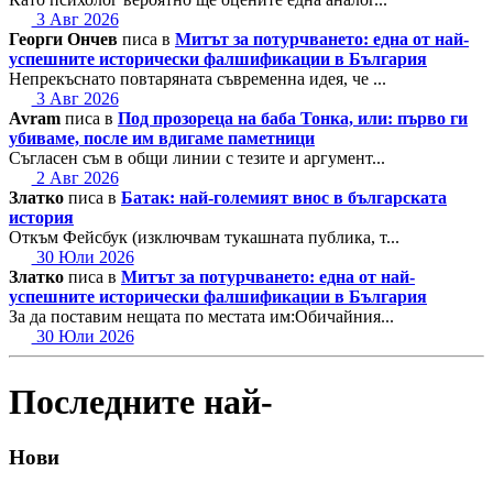
3 Авг 2026
Георги Ончев
писа в
Митът за потурчването: една от най-
успешните исторически фалшификации в България
Непрекъснато повтаряната съвременна идея, че ...
3 Авг 2026
Avram
писа в
Под прозореца на баба Тонка, или: първо ги
убиваме, после им вдигаме паметници
Съгласен съм в общи линии с тезите и аргумент...
2 Авг 2026
Златко
писа в
Батак: най-големият внос в българската
история
Откъм Фейсбук (изключвам тукашната публика, т...
30 Юли 2026
Златко
писа в
Митът за потурчването: една от най-
успешните исторически фалшификации в България
За да поставим нещата по местата им:Обичайния...
30 Юли 2026
Последните най-
Нови