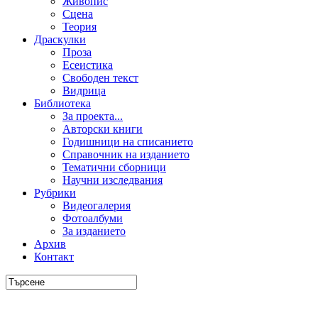
Живопис
Сцена
Теория
Драскулки
Проза
Есеистика
Свободен текст
Видрица
Библиотека
За проекта...
Авторски книги
Годишници на списанието
Справочник на изданието
Тематични сборници
Научни изследвания
Рубрики
Видеогалерия
Фотоалбуми
За изданието
Архив
Контакт