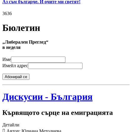
Аз съм българче. И очите ми светят!
3636
Бюлетин
„Либерален Преглед“
в неделя
Име
Имейл адрес
Абонирай се
Дискусии - България
Кървящото сърце на емиграцията
Детайли
Автор: Юлиана Методиева