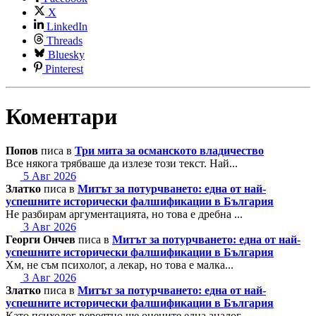
X
LinkedIn
Threads
Bluesky
Pinterest
Коментари
Попов
писа в
Три мита за османското владичество
Все някога трябваше да излезе този текст. Най...
5 Авг 2026
Златко
писа в
Митът за потурчването: една от най-
успешните исторически фалшификации в България
Не разбирам аргументацията, но това е дребна ...
3 Авг 2026
Георги Ончев
писа в
Митът за потурчването: една от най-
успешните исторически фалшификации в България
Хм, не съм психолог, а лекар, но това е малка...
3 Авг 2026
Златко
писа в
Митът за потурчването: една от най-
успешните исторически фалшификации в България
Като психолог вероятно ще оцените една аналог...