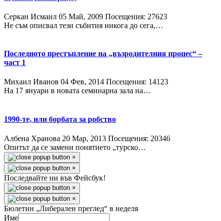
Серкан Исмаил
05 Май, 2009
Посещения: 27623
Не съм описвал тези събития никога до сега,…
Последното престъпление на „възродителния процес“ –
част 1
Михаил Иванов
04 Фев, 2014
Посещения: 14123
На 17 януари в новата семинарна зала на…
1990-те, или борбата за робство
Албена Хранова
20 Мар, 2013
Посещения: 20346
Опитът да се замени понятието „турско…
×
×
Последвайте ни във Фейсбук!
×
×
Бюлетин „Либерален преглед“ в неделя
Име