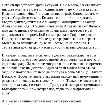
Сега си представете другия случай. Не е в гора, а в столицата
ни. Две момчета по на 17 години вървят по улица в квартал
Красна поляна. Някой стреля по тях в гръб. Едното момче е
убито. Сирийско момче. Бягало е от войната в страната,
където джихадистите на Ал Кайда и милициите на Башар
Асад воюват над 10 години (тази нощ Асад избяга от Дамаск,
дим да го няма, а бунтовните групи късат портрета му и
вандалстват от сърце). Кой го застрелва в София не е ясно.
Подозрения всякакви. Може да са трафиканти на мигранти.
Може да са шпицкомандите на Расате, не се разбира. В
съответния доклад цари несигурност и за тази детска смърт.
И накрая, представете си, че сте дете от бежанския лагер в
Харманли. Лагерът от много време се е превърнал в другото
сърце на града. За малките мигранти това е мястото и времето
на погубеното им детство. Един от тези малки хора отива
заедно с по-големи от него да поплува в река Марица. Плуват.
Весело е. После течението задърпва надолу най-неможещия и
реката го поглъща като гладен хищник. Толкова е писано и за
тази детска смърт в статията „Три деца бежанци са починали в
България през 2023 – застреляно, удавено и замръзнало в
гора“.
А в частния университет и неговата проектирана