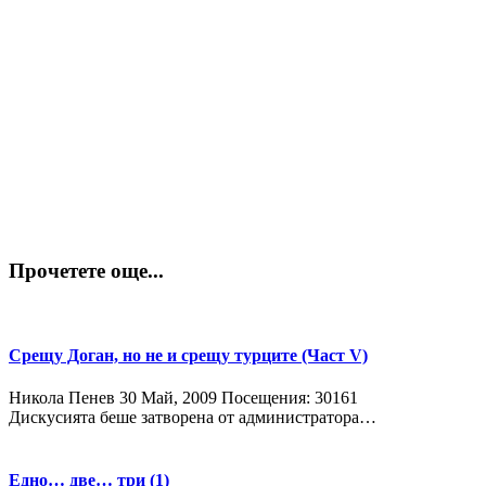
Прочетете още...
Срещу Доган, но не и срещу турците (Част V)
Никола Пенев
30 Май, 2009
Посещения: 30161
Дискусията беше затворена от администратора…
Едно… две… три (1)