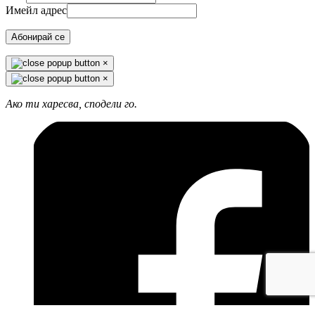
Имейл адрес
Абонирай се
×
×
Ако ти харесва, сподели го.