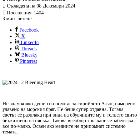
Създадена на 08 Декември 2024
Посещения: 1404
3 мин. четене
Facebook
X
LinkedIn
Threads
Bluesky
Pinterest
Не знам колко души си спомнят за сирийчето Алян, намерено
удавено на морския бряг. Не беше супер отдавна. Тогава
светът се разплака при вида на обувчиците му и телцето свито
безжизнено на пясъка. Такова всеобщо трогване се забелязва
все по-малко. Освен ако медиите не припомнят системно
темата.