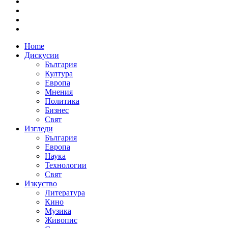
Home
Дискусии
България
Култура
Европа
Мнения
Политика
Бизнес
Свят
Изгледи
България
Европа
Наука
Технологии
Свят
Изкуство
Литература
Кино
Музика
Живопис