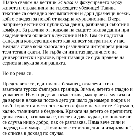
Шапка свалям на вестник
24 часа
за фокусирането върху
живота и страданията на търсещите убежище! Такива
текстове са очевидно несимпатични и дори дразнещи всеки,
който е жаден за покой от кахърна журналистика. Вчера
например вестникът публикува данни, разбиващи съботния
комфорт. За разлика от подхода на същите такива данни при
академичната общност в луксозния НБУ. Там се подготвя
фанфарна конференция като как живеят мигрантите у нас.
Веднага става ясна колосално различната интерпретация на
тези тегави факти. На гърба си изпитах двуличието на
университетски кръгове, препитаващи се с уж правене на
сериозна наука за миграцията.
Но по реда си.
Представете си, един малък бежанец, отдалечил се от
заветната турско-българска граница. Зима е, детето е гладно и
уплашено. Няма представа къде отива, макар че са му казали
да върви в някаква посока дето уж щяло да намери покрив и
хляб. Гористата местност е като от филм на ужасите. Стръмно,
кално, тъмнината е бездънна. Краката на детето се преплитат,
диша тежко, разплаква се, после си дава кураж, но понеже не
се случва нищо добро, пак се разплаква. Няма вече сили и
надежда – и умира. „Починало е от изтощение и измръзване“,
се описва в доклад по случая.