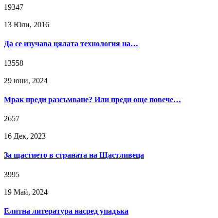
19347
13 Юли, 2016
Да се изучава цялата технология на…
13558
29 юни, 2024
Мрак преди разсъмване? Или преди още повече…
2657
16 Дек, 2023
За щастието в страната на Щастливеца
3995
19 Май, 2024
Елитна литература насред упадъка