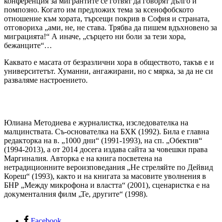
конференция за мигрантите се готвят да говорят дълго и
помпозно. Когато им предложих тема за ксенофобското
отношение към хората, търсещи покрив в София и страната,
отговориха „ами, не, не става. Трябва да пишем вдъхновено за
миграцията!“ А иначе, „сърцето ни боли за тези хора,
бежанците“…
Каквато е масата от безразлични хора в обществото, такъв е и
университетът. Хуманни, ангажирани, но с мярка, за да не си
разваляме настроението.
Юлиана Методиева е журналистка, изследователка на
малцинствата. Съ-основателка на БХК (1992). Била е главна
редакторка на в. „1000 дни“ (1991-1993), на сп. „Обектив“
(1994-2013), а от 2014 досега издава сайта за човешки права
Маргиналия. Авторка е на книга посветена на
нетрадиционните вероизповедания „Не стреляйте по Дейвид
Кореш“ (1993), както и на книгата за масовите уволнения в
БНР „Между микрофона и властта“ (2001), сценаристка е на
документалния филм „Те, другите“ (1998).
Facebook