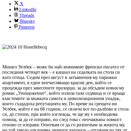
X
LinkedIn
Threads
Bluesky
Pinterest
Мишел Уелбек – може би най-значимият френски писател от
последния четвърт век – е кацнал на седалката на стола си
като птица. Седим през август в затъмнения му парижки
апартамент, в един впечатляващо красив ден, който се
процежда през завесените прозорци, за да обсъдим новия му
роман „Унищожение“, който излиза тази седмица и се връща
към темите за мъжката самота и цивилизационния упадък,
които създадоха репутацията му. По време на срещата ни
Уелбек, който е на 68 години, се свлича все по-дълбоко в стола
си, до степен, при която изглежда, че ще му е необходима
помощ, за да се изправи, но след това с неочаквана ловкост
отново се изправя. Опитвам се да го разпитвам за живота му,
но той умело отклонява личните въпроси – отговаря на тях от