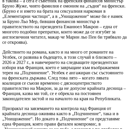
в такова – а сега е съветник на френския финансов министър
Бруно Жуже, чиято фамилия е омоним на „съдия“ на френски.
(Бруно е и името на брата на сексуалния наркоман в
„Елементарни частици“, а в „Унищожение“ може би е намек
за Бруно Льо Мер, бившия финансов министър в
правителството на президента Еманюел Макрон – една от
многото подобни препратки, които може да се изгубят за
англоезичния читател, макар че Марин льо Пен би трябвало да
се откроява).
Действието на романа, както и на много от романите на
Уелбек, се развива в бъдещето, в този случай в близкото –
2026 и 2027 г., в навечерието на следващите президентски
избори във Франция, което е завръщане към въображаемия
терен на „Подчинение“. Уелбек е ангажиран със състоянието
на френската държава. След това лято – когато лявата
коалиция се съюзи временно с дясноцентристкото
правителство на Макрон, за да не допусне крайната десница –
Франция, казва ми той, се е обрекла на постоянен
законодателен застой и на началото на края на Републиката.
Призракът на завземането на контрола над Франция от
крайната десница оживява както в „Подчинение“, така и в
„Унищожение“. Но докато в „Подчинение“ си представяме
една Франция, която прави фатален компромис, в