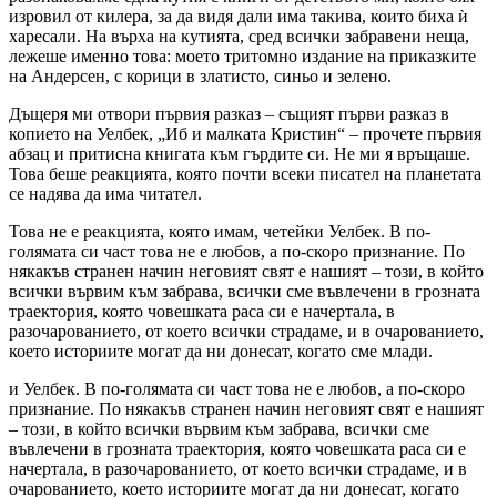
изровил от килера, за да видя дали има такива, които биха ѝ
харесали. На върха на кутията, сред всички забравени неща,
лежеше именно това: моето тритомно издание на приказките
на Андерсен, с корици в златисто, синьо и зелено.
Дъщеря ми отвори първия разказ – същият първи разказ в
копието на Уелбек, „Иб и малката Кристин“ – прочете първия
абзац и притисна книгата към гърдите си. Не ми я връщаше.
Това беше реакцията, която почти всеки писател на планетата
се надява да има читател.
Това не е реакцията, която имам, четейки Уелбек. В по-
голямата си част това не е любов, а по-скоро признание. По
някакъв странен начин неговият свят е нашият – този, в който
всички вървим към забрава, всички сме въвлечени в грозната
траектория, която човешката раса си е начертала, в
разочарованието, от което всички страдаме, и в очарованието,
което историите могат да ни донесат, когато сме млади.
и Уелбек. В по-голямата си част това не е любов, а по-скоро
признание. По някакъв странен начин неговият свят е нашият
– този, в който всички вървим към забрава, всички сме
въвлечени в грозната траектория, която човешката раса си е
начертала, в разочарованието, от което всички страдаме, и в
очарованието, което историите могат да ни донесат, когато