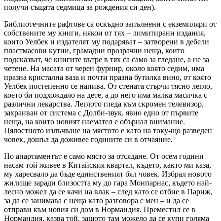
получи същата седмица за рождения си ден).
Библиотечните рафтове са оскъдно запълнени с екземпляри от
собствените му книги, някои от тях – лимитирани издания,
които Уелбек и издателят му подаряват – затворени в дебели
пластмасови кутии, грамадни прозрачни неща, които
подсказват, че книгите вътре в тях са само за гледане, а не за
четене. На масата от черен фурнир, около която седим, има
празна кристална ваза и почти празна бутилка вино, от която
Уелбек постепенно се напива. От стената стърчи тясно легло,
което би подхождало на дете, а до него има малка масичка с
различни лекарства. Леглото гледа към скромен телевизор,
захранван от система с Долби-звук, явно едно от първите
неща, на които новият наемател е обърнал внимание.
Цялостното излъчване на мястото е като на току-що разведен
човек, дошъл да доживее годините си в отчаяние.
Но апартаментът е само място за отсядане. От осем години
насам той живее в Китайския квартал, където, както ми каза,
му харесвало да бъде единственият бял човек. Избрал новото
жилище заради близостта му до гара Монпарнас, където най-
лесно можел да се качи на влак – след като се отбие в Париж,
за да се занимава с неща като разговора с мен – и да се
отправи към новия си дом в Нормандия. Преместил се в
Нормандия, казва той, защото там можело да се купи голяма