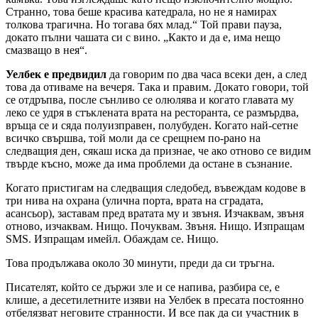
Странно, това беше красива катедрала, но не я намирах
толкова трагична. Но тогава бях млад.“ Той прави пауза,
докато пълни чашата си с вино. „Както и да е, има нещо
смазващо в нея“.
Уелбек е предвидил
да говорим по два часа всеки ден, а след
това да отиваме на вечеря. Така и правим. Докато говори, той
се отдръпва, после сънливо се олюлява и когато главата му
леко се удря в стъклената врата на ресторанта, се размърдва,
връща се и сяда полуизправен, полубуден. Когато най-сетне
всичко свършва, той моли да се срещнем по-рано на
следващия ден, сякаш иска да признае, че ако отново се видим
твърде късно, може да има проблеми да остане в съзнание.
Когато пристигам на следващия следобед, въвеждам кодове в
три нива на охрана (улична порта, врата на сградата,
асансьор), заставам пред вратата му и звъня. Изчаквам, звъня
отново, изчаквам. Нищо. Почуквам. Звъня. Нищо. Изпращам
SMS. Изпращам имейл. Обаждам се. Нищо.
Това продължава около 30 минути, преди да си тръгна.
Писателят, който се държи зле и се напива, разбира се, е
клише, а десетилетните изяви на Уелбек в пресата постоянно
отбелязват неговите странности. И все пак да си участник в