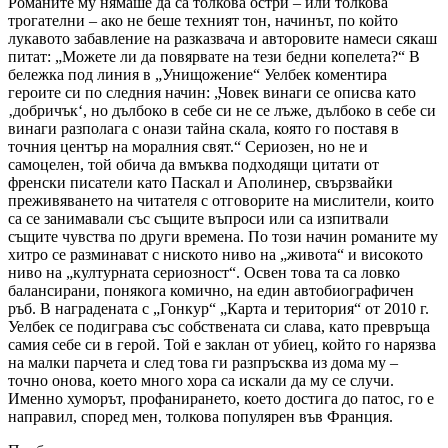
Романите му нямаше да са толкова остри – или толкова
трогателни – ако не беше техният тон, начинът, по който
лукавото забавление на разказвача и авторовите намеси сякаш
питат: „Можете ли да повярвате на тези бедни копелета?“ В
бележка под линия в „Унищожение“ Уелбек коментира
героите си по следния начин: „Човек винаги се описва като
‚добричък‘, но дълбоко в себе си не се лъже, дълбоко в себе си
винаги разполага с онази тайна скала, която го поставя в
точния център на моралния свят.“ Сериозен, но не и
самоцелен, той обича да вмъква подходящи цитати от
френски писатели като Паскал и Аполинер, свързвайки
преживяването на читателя с отговорите на мислители, които
са се занимавали със същите въпроси или са изпитвали
същите чувства по други времена. По този начин романите му
хитро се разминават с ниското ниво на „живота“ и високото
ниво на „културната сериозност“. Освен това та са ловко
балансирани, понякога комично, на един автобиографичен
ръб. В наградената с „Гонкур“ „Карта и територия“ от 2010 г.
Уелбек се подиграва със собствената си слава, като превръща
самия себе си в герой. Той е заклан от убиец, който го нарязва
на малки парчета и след това ги разпръсква из дома му –
точно онова, което много хора са искали да му се случи.
Именно хуморът, профанирането, което достига до патос, го е
направил, според мен, толкова популярен във Франция.