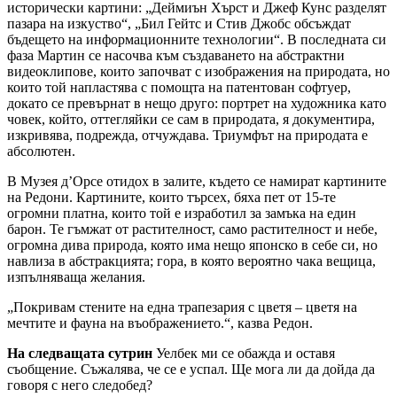
исторически картини: „Деймиън Хърст и Джеф Кунс разделят
пазара на изкуство“, „Бил Гейтс и Стив Джобс обсъждат
бъдещето на информационните технологии“. В последната си
фаза Мартин се насочва към създаването на абстрактни
видеоклипове, които започват с изображения на природата, но
които той напластява с помощта на патентован софтуер,
докато се превърнат в нещо друго: портрет на художника като
човек, който, оттегляйки се сам в природата, я документира,
изкривява, подрежда, отчуждава. Триумфът на природата е
абсолютен.
В Музея д’Орсе отидох в залите, където се намират картините
на Редони. Картините, които търсех, бяха пет от 15-те
огромни платна, които той е изработил за замъка на един
барон. Те гъмжат от растителност, само растителност и небе,
огромна дива природа, която има нещо японско в себе си, но
навлиза в абстракцията; гора, в която вероятно чака вещица,
изпълняваща желания.
„Покривам стените на една трапезария с цветя – цветя на
мечтите и фауна на въображението.“, казва Редон.
На следващата сутрин
Уелбек ми се обажда и оставя
съобщение. Съжалява, че се е успал. Ще мога ли да дойда да
говоря с него следобед?