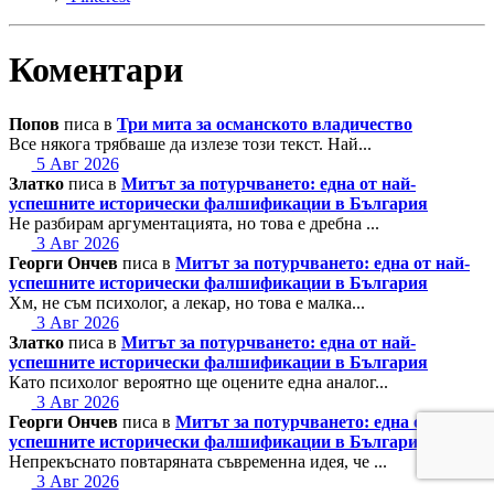
Коментари
Попов
писа в
Три мита за османското владичество
Все някога трябваше да излезе този текст. Най...
5 Авг 2026
Златко
писа в
Митът за потурчването: една от най-
успешните исторически фалшификации в България
Не разбирам аргументацията, но това е дребна ...
3 Авг 2026
Георги Ончев
писа в
Митът за потурчването: една от най-
успешните исторически фалшификации в България
Хм, не съм психолог, а лекар, но това е малка...
3 Авг 2026
Златко
писа в
Митът за потурчването: една от най-
успешните исторически фалшификации в България
Като психолог вероятно ще оцените една аналог...
3 Авг 2026
Георги Ончев
писа в
Митът за потурчването: една от най-
успешните исторически фалшификации в България
Непрекъснато повтаряната съвременна идея, че ...
3 Авг 2026