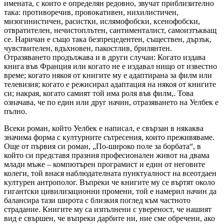
имената, с които е определян редовно, звучат приблизително
така: противоречив, провокативен, нихилистичен,
мизогинистичен, расистки, ислямофобски, ксенофобски,
отвратителен, нечистоплътен, сантименталист, самоизтъкващ
се. Наричан е също така безпрецедентен, съществен, дързък,
чувствителен, вдъхновен, пакостлив, брилянтен.
Отразяването продължава и в други случаи: Когато издава
книга във Франция или когато не е издавал нищо от известно
време; когато някоя от книгите му е адаптирана за филм или
телевизия; когато е режисирал адаптация на някоя от книгите
си; накрая, когато самият той има роля във филм,. Това
означава, че по един или друг начин, отразяването на Уелбек е
пълно.
Всеки роман, който Уелбек е написал, е свързан в някаква
значима форма с културните сътресения, които преживяваме.
Още от първия си роман, „По-широко поле за борбата“, в
който си представя празния професионален живот на двама
млади мъже – компютърен програмист и един от неговите
колеги, той внася наблюдателната пунктуалност на всеотдаен
културен антрополог. Въпреки че книгите му се въртят около
гигантски цивилизационни промени, той е намерил начин да
балансира тази широта с близкия поглед към частното
страдание. Книгите му са изпълнени с увереност, че нашият
вид е свършен, че въпреки дарбите ни, ние сме обречени, ако