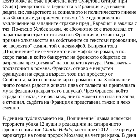
която може да бъде прочетена като Суифтова сатира: [при
Суифт] лекарството за бедността в Ирландия е да изядеш
децата си; лекарството за социалното и политическото гниене
във Франция е да приемеш исляма. Тя е едновременно
въплъщение на западните страхове пред „Еврабия“ и закачка с
тях. По-късно Уелбек заяви, че абсолютно се е възползвал от
нарастващия страх от исляма във Франция и, сякаш за да
признае хлъзгавостта на собствените си текстови провокации,
че „вероятно“ самият той е ислямофоб. Въпреки това
„Подчинение“ не се чете като ислямофобски роман, а по-
скоро такъв, в който банкрутът на френското общество се
разрешава чрез „отмяна“ на западната култура. Разказвачът-
протагонист в романа, Франсоа, отново е нещастен
французин на средна възраст, този път професор от
Сорбоната, който специализира в романите на Хюйсманс и
чиято голяма радост в живота идва от таланта на приятелката
му за фелацио (накрая тя го напуска). Чрез Франсоа, който
страда от факта, че е бял мъж, чийто момент на сила на Запад
е отминал, съдбата на Франция е представена тъжно и леко
смешно.
В деня на публикуването на „Подчинение“ двама ислямски
терористи убиха 12 души в редакцията на сатиричното
френско списание
Charlie Hebdo
, което през 2012 г. се прочу с
карикатура на голия пророк Мохамед на четири крака. В деня