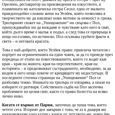
Орелиен, реставратор на произведения на изкуството, и
пламенната му католическа сестра Сесил, една от малкото
правдоподобно сложни жени на Уелбек, която позволява в
творчеството му да навлязат нови мотиви за нежност и грижа.
Трилърният сюжет на „Унищожение“ ни свързва с Пол,
принуждавайки ни да виждаме и чувстваме като него в свят,
който дълго време е малък и подъл, а след това се превръща в
нещо по-голямо, по-истинско. Пол осъзнава грубите факти в
света – и неговата красота.
Това е най-доброто, което Уелбек прави: привлича читателя с
портрет на ограниченията на един човек, за да го преведе през
поредица от етапи на повествованието, които го водят към
края – края на живота, края на перспективите, края на
историята – и предизвикват състраданието, необходимо, за да
видим в него нещо повече от крещящите му недостатъци. В
последните стотина страници на „Унищожение“ Пол се
разболява тежко. Нишката на трилъра се изпарява, а онази на
изборите се разтваря. Собствената съдба на Пол засенчва
проблемите на целия свят, както го прави болестта на всяко
лично ниво.
Когато се върнах от Париж
, започнах да пиша това, което
четете сега. Вторият ден завърши с това, че аз и дъщеря ми
разопаковахме една кутия с книги от детството ми, която бях