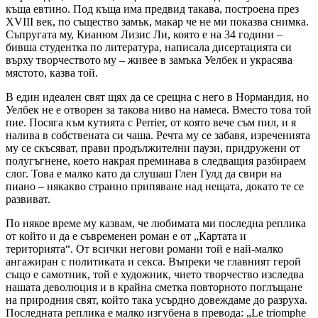
къща евтино. Под къща има предвид такава, построена през
XVIII век, по същество замък, макар че не ми показва снимка.
Съпругата му, Кианюм Лизис Ли, която е на 34 години –
бивша студентка по литература, написала дисертацията си
върху творчеството му – живее в замъка Уелбек и украсява
мястото, казва той.
В един идеален свят щях да се срещна с него в Нормандия, но
Уелбек не е отворен за такова ниво на намеса. Вместо това той
пие. Посяга към кутията с Perrier, от която вече съм пил, и я
налива в собствената си чаша. Речта му се забавя, изреченията
му се скъсяват, прави продължителни паузи, придружени от
полугъгнене, което накрая преминава в следващия разбираем
слог. Това е малко като да слушаш Глен Гулд да свири на
пиано – някакво странно припяване над нещата, докато те се
развиват.
По някое време му казвам, че любимата ми последна реплика
от който и да е съвременен роман е от „Картата и
територията“. От всички негови романи той е най-малко
ангажиран с политиката и секса. Въпреки че главният герой
също е самотник, той е художник, чието творчество изследва
нашата деволюция и в крайна сметка повторното поглъщане
на природния свят, който така усърдно довеждаме до разруха.
Последната реплика е малко изгубена в превода: „Le triomphe