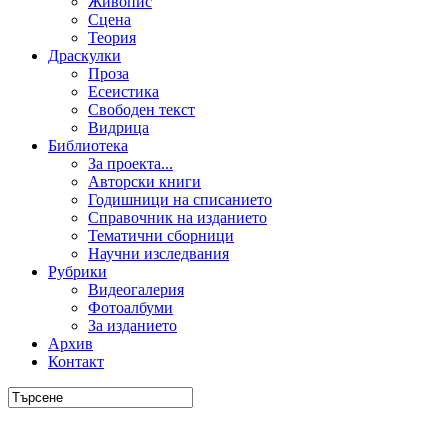
Живопис
Сцена
Теория
Драскулки
Проза
Есеистика
Свободен текст
Видрица
Библиотека
За проекта...
Авторски книги
Годишници на списанието
Справочник на изданието
Тематични сборници
Научни изследвания
Рубрики
Видеогалерия
Фотоалбуми
За изданието
Архив
Контакт