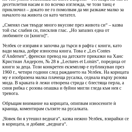
десетилетия насам и по всичко изглежда, че този танц е
приключил – докато не го помолвам да ми разкаже малко за
началото на живота си като читател.
„Сменял съм твърде много вкусове през живота си“ – казва
той със слабия си, писклив глас. „Но запазих една от
любимите си [книги]“.
Уелбек се изправя и започва да търси в рафта с книги, като
вади малка, добре износена книга. Това е „Les Contes
d’Andersen“, френски превод на датските приказки на Ханс
Кристиан Андерсен, № 28 в „Lectures et Loisirs“, поредица от
книги за деца. Този конкретен екземпляр е публикуван през
1960 г., четири години след раждането на Уелбек. На корицата
му е изобразена малка плачеща русалка, седнала върху розова
мида. В краката ѝ лежи отворена стрида с блестяща перла, а
синя рибка с розова опашка и буйни мигли гледа към нея с
тревога.
Обръщам внимание на корицата, опипвам износените ѝ
краища, коментирам сълзите на русалката.
„Човек би я утешил веднага“, казва нежно Уелбек, взирайки се
в корицата, и добавя: „веднага“.