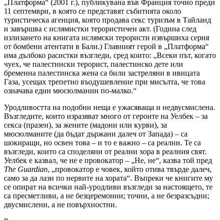
„Платформа“ (2001 г.), публикувана във Франция точно преди
11 септември, в която се представят събитията около
туристическа агенция, която продава секс туризъм в Тайланд
и завършва с ислямистки терористичен акт. (Година след
излизането на книгата ислямски терористи извършиха серия
от бомбени атентати в Бали.) Главният герой в „Платформа“
има дълбоко расистки възгледи, сред които: „Всеки път, когато
чуех, че палестински терорист, палестинско дете или
бременна палестинска жена са били застреляни в ивицата
Газа, усещах трепетно въодушевление при мисълта, че това
означава един мюсюлманин по-малко.“
Уродливостта на подобни неща е ужасяваща и недвусмислена.
Възгледите, които изразяват много от героите на Уелбек – за
секса (празен), за жените (мадони или курви), за
мюсюлманите (да бъдат държани далеч от Запада) – са
шокиращи, но освен това – и то е важно – са реални. Те са
възгледи, които са споделяни от реални хора в реалния свят.
Уелбек е казвал, че не е провокатор – „Не, не“, казва той пред
The Guardian
, „провокатор е човек, който отива твърде далеч,
само за да лази по нервите на хората“. Въпреки че книгите му
се опират на всички най-уродливи възгледи за настоящето, те
са пресметливи, а не безцеремонни; точни, а не безразсъдни;
двусмислени, а не повърхностни.