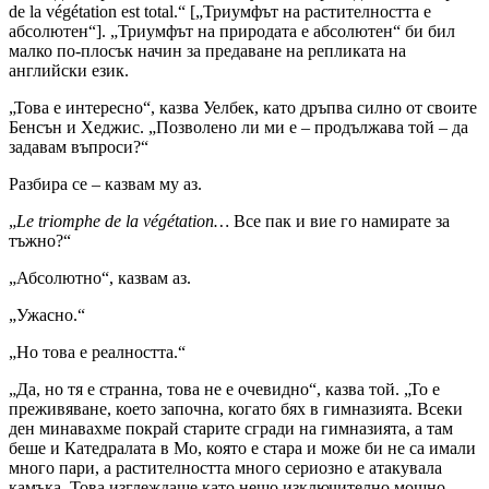
de la végétation est total.“ [„Триумфът на растителността е
абсолютен“]. „Триумфът на природата е абсолютен“ би бил
малко по-плосък начин за предаване на репликата на
английски език.
„Това е интересно“, казва Уелбек, като дръпва силно от своите
Бенсън и Хеджис. „Позволено ли ми е – продължава той – да
задавам въпроси?“
Разбира се – казвам му аз.
„
Le triomphe de la végétation…
Все пак и вие го намирате за
тъжно?“
„Абсолютно“, казвам аз.
„Ужасно.“
„Но това е реалността.“
„Да, но тя е странна, това не е очевидно“, казва той. „То е
преживяване, което започна, когато бях в гимназията. Всеки
ден минавахме покрай старите сгради на гимназията, а там
беше и Катедралата в Мо, която е стара и може би не са имали
много пари, а растителността много сериозно е атакувала
камъка. Това изглеждаше като нещо изключително мощно.