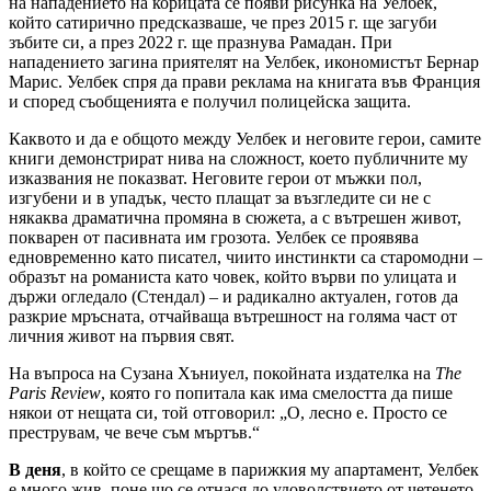
на нападението на корицата се появи рисунка на Уелбек,
който сатирично предсказваше, че през 2015 г. ще загуби
зъбите си, а през 2022 г. ще празнува Рамадан. При
нападението загина приятелят на Уелбек, икономистът Бернар
Марис. Уелбек спря да прави реклама на книгата във Франция
и според съобщенията е получил полицейска защита.
Каквото и да е общото между Уелбек и неговите герои, самите
книги демонстрират нива на сложност, което публичните му
изказвания не показват. Неговите герои от мъжки пол,
изгубени и в упадък, често плащат за възгледите си не с
някаква драматична промяна в сюжета, а с вътрешен живот,
покварен от пасивната им грозота. Уелбек се проявява
едновременно като писател, чиито инстинкти са старомодни –
образът на романиста като човек, който върви по улицата и
държи огледало (Стендал) – и радикално актуален, готов да
разкрие мръсната, отчайваща вътрешност на голяма част от
личния живот на първия свят.
На въпроса на Сузана Хъниуел, покойната издателка на
The
Paris Review
, която го попитала как има смелостта да пише
някои от нещата си, той отговорил: „О, лесно е. Просто се
преструвам, че вече съм мъртъв.“
В деня
, в който се срещаме в парижкия му апартамент, Уелбек
е много жив, поне що се отнася до удоволствието от четенето.