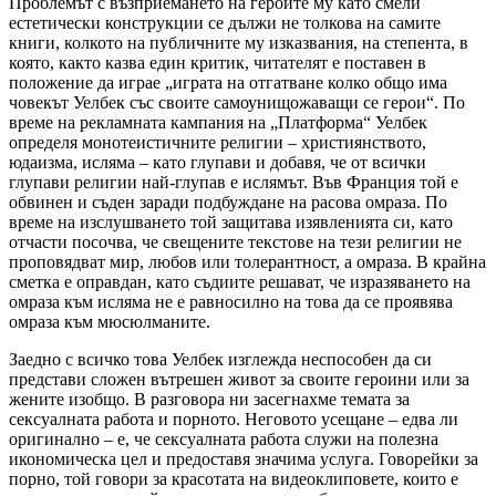
Проблемът с възприемането на героите му като смели
естетически конструкции се дължи не толкова на самите
книги, колкото на публичните му изказвания, на степента, в
която, както казва един критик, читателят е поставен в
положение да играе „играта на отгатване колко общо има
човекът Уелбек със своите самоунищожаващи се герои“. По
време на рекламната кампания на „Платформа“ Уелбек
определя монотеистичните религии – християнството,
юдаизма, исляма – като глупави и добавя, че от всички
глупави религии най-глупав е ислямът. Във Франция той е
обвинен и съден заради подбуждане на расова омраза. По
време на изслушването той защитава изявленията си, като
отчасти посочва, че свещените текстове на тези религии не
проповядват мир, любов или толерантност, а омраза. В крайна
сметка е оправдан, като съдиите решават, че изразяването на
омраза към исляма не е равносилно на това да се проявява
омраза към мюсюлманите.
Заедно с всичко това Уелбек изглежда неспособен да си
представи сложен вътрешен живот за своите героини или за
жените изобщо. В разговора ни засегнахме темата за
сексуалната работа и порното. Неговото усещане – едва ли
оригинално – е, че сексуалната работа служи на полезна
икономическа цел и предоставя значима услуга. Говорейки за
порно, той говори за красотата на видеоклиповете, които е