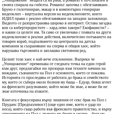
„Унищожение“ нещата са на ръба, а романът е по-глобален в
своята спирала на гибелта. Романът започва с обезглавяване.
Бруно е гилотиниран, макар и в компютърно генериран
видеоклип – виртуална версия на видеоклиповете, които
ИДИЛ прави с реално обезглавяване на западни заложници.
Видеото се разпространява широко в интернет. Остава загадка
кои са кибертерористите – хард-леви хакери? Екофашисти? –
и какви са целите им. Тя само се увеличава с появата на други
видеоклипове и реални действия, включително потъването на
товарен кораб, подпалването на централата на датска
компания за съхраняване на сперма и общия хаос, който
нарушава търговията и заплашва световния ред.
Целият този хаос е най-вече отклонение. Въпреки че
„Унищожение“ преминава от гледната точка на един герой
към друг, предлагайки ни прозорци към техните начини на
виждане, съзнанието на Пол е основното, което се показва.
Историята го проследява от работата до брака и семейството
му, което се събира около болния му баща – Едуар, бивш агент
на френското разузнаване, който може би знае, а може би не
знае източника на атаките.
Книгата е фокусирана върху лишения от секс брак на Пол с
Пруданс [Предпазливост] (още едно име, което е удар по
носа), която също работи във френското правителство, и върху
отношенията на Пол с двамата му братя и сестри – брат му