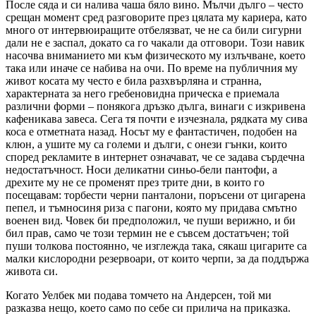
После сяда и си налива чаша бяло вино. Мълчи дълго – често
срещан момент сред разговорите през цялата му кариера, като
много от интервюиращите отбелязват, че не са били сигурни
дали не е заспал, докато са го чакали да отговори. Този навик
насочва вниманието ми към физическото му излъчване, което
така или иначе се набива на очи. По време на публичния му
живот косата му често е била разхвърляна и странна,
характерната за него гребеновидна прическа е приемала
различни форми – понякога дръзко дълга, винаги с изкривена
кафеникава завеса. Сега тя почти е изчезнала, рядката му сива
коса е отметната назад. Носът му е фантастичен, подобен на
клюн, а ушите му са големи и дълги, с онези гънки, които
според рекламите в интернет означават, че се задава сърдечна
недостатъчност. Носи деликатни синьо-бели пантофи, а
дрехите му не се променят през трите дни, в които го
посещавам: торбести черни панталони, поръсени от цигарена
пепел, и тъмносиня риза с пагони, която му придава смътно
военен вид. Човек би предположил, че пуши верижно, и би
бил прав, само че този термин не е съвсем достатъчен; той
пуши толкова постоянно, че изглежда така, сякаш цигарите са
малки кислородни резервоари, от които черпи, за да поддържа
живота си.
Когато Уелбек ми подава томчето на Андерсен, той ми
разказва нещо, което само по себе си прилича на приказка.