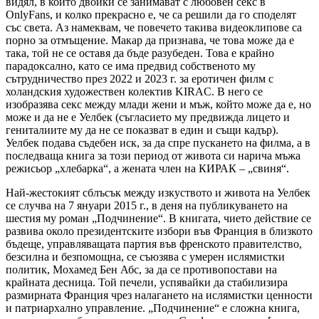
видял, в които двойки се занимават с любовен секс в
OnlyFans, и колко прекрасно е, че са решили да го споделят
със света. Аз намеквам, че повечето такива видеоклипове са
порно за отмъщение. Макар да признава, че това може да е
така, той не се оставя да бъде разубеден. Това е крайно
парадоксално, като се има предвид собственото му
сътрудничество през 2022 и 2023 г. за еротичен филм с
холандския художествен колектив KIRAC. В него се
изобразява секс между млади жени и мъж, който може да е, но
може и да не е Уелбек (съгласието му предвижда лицето и
гениталиите му да не се показват в един и същи кадър).
Уелбек подава съдебен иск, за да спре пускането на филма, а в
последваща книга за този период от живота си нарича мъжа
режисьор „хлебарка“, а жената член на КИРАК – „свиня“.
Най-жестокият сблъсък между изкуството и живота на Уелбек
се случва на 7 януари 2015 г., в деня на публикуването на
шестия му роман „Подчинение“. В книгата, чието действие се
развива около президентските избори във Франция в близкото
бъдеще, управляващата партия във френското правителство,
безсилна и безпомощна, се съюзява с умерен ислямистки
политик, Мохамед Бен Абс, за да се противопостави на
крайната десница. Той печели, успявайки да стабилизира
размирната Франция чрез налагането на ислямистки ценности
и патриархално управление. „Подчинение“ е сложна книга,