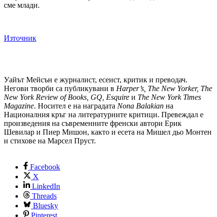
сме млади.
Източник
Уайът Мейсън е журналист, есеист, критик и преводач.
Негови творби са публикувани в
Harper’s, The New Yorker, The
New York Review of Books, GQ, Esquire
и
The New York Times
Magazine
. Носител е на наградата
Nona Balakian
на
Националния кръг на литературните критици. Превеждал е
произведения на съвременните френски автори Ерик
Шевилар и Пиер Мишон, както и есета на Мишел дьо Монтен
и стихове на Марсел Пруст.
Facebook
X
LinkedIn
Threads
Bluesky
Pinterest