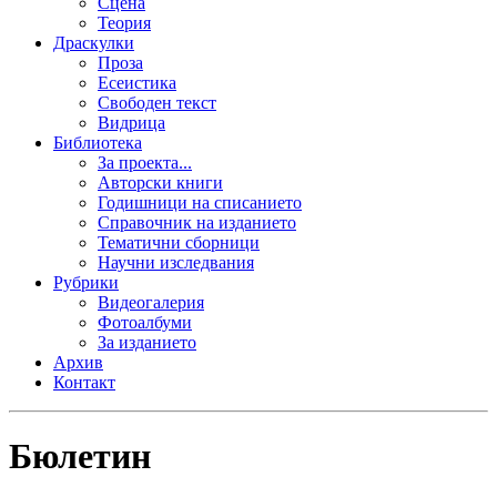
Сцена
Теория
Драскулки
Проза
Есеистика
Свободен текст
Видрица
Библиотека
За проекта...
Авторски книги
Годишници на списанието
Справочник на изданието
Тематични сборници
Научни изследвания
Рубрики
Видеогалерия
Фотоалбуми
За изданието
Архив
Контакт
Бюлетин