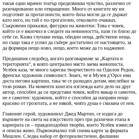
такъв един мрачен театър предизвиква чувство, различно от
разочарование или отвращение. Много от книгите му ни
подготвят за протагонисти, които биха могли да се държат
като него, но той е по-трогателен, отколкото очаквах.
Съкровени приказки, фигурки на животни: Това е човек,
който се е вкопчил в следите на невинността, пази ги близо до
себе си. Казва глупави неща, обидни неща, действени неща,
но също така е успял да събере достатъчно от настоящето, за
да формира нещо ново, нещо, което може да го надживее.
Предишния следобед, когато разговаряхме за „Картата и
територията“, в която централно място заема живописта,
Уелбек каза, че много харесва творчеството на Одилон Редон,
френски художник символист. Знаех, че в Музея д’Орсе има
доста негови картини, така че се разходих дотам, мислейки за
този роман. На моменти книгата изглежда като дело на друг
автор, способен да си представи човек, който макар и самотен,
не е самотен: художник, който е способен да направи нещо
красиво от грозотата, а не някой, чиято душа е смазана от нея.
Главният герой, художникът Джед Мартин, се издига до
върховете на света на изкуството през три различни етапа в
кариерата си – правдоподобни творби, които Уелбек измисля
и описва живо. Първоначално той снима карти за фирмата
Мишлен. Следва набор от фотореалистични, фалшиви