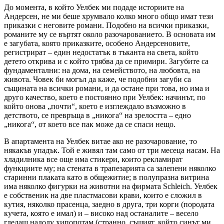
До момента, в който Уелбек ми подаде историите на
Андерсен, не ми беше хрумвало колко много общо имат тези
приказки с неговите романи. Подобно на всички приказки,
романите му се въртят около разочарованието. В основата им
е загубата, която приказките, особено Андерсеновите,
регистрират – един недостатък в тъканта на света, който
детето открива и с който трябва да се примири. Загубите са
фундаментални: на дома, на семейството, на любовта, на
живота. Човек би могъл да каже, че подобни загуби са
същината на всички романи, и да остане при това, но има и
друго качество, което е постоянно при Уелбек: начинът, по
който онова „почти“, което е изглеждало възможно в
детството, се превръща в „никога“ на зрелостта – едно
„никога“, от което все пак може да се спаси нещо.
В апартамента на Уелбек витае ако не разочарование, то
някакъв упадък. Той е живял там само от три месеца насам. На
хладилника все още има стикери, които рекламират
функциите му; на стената в трапезарията са залепени няколко
старинни плаката като в общежитие; в полупразна витрина
има няколко фигурки на животни на фирмата Schleich. Уелбек
е собственик на две пластмасови крави, които е сложил в
кутия, няколко прасенца, заедно в друга, три корги (породата
кучета, която е имал) и – високо над останалите – весело
гледащ надолу хипопотам (странно, същият, който синът ми