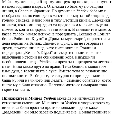
Майка му, лекарка, и баща му, инструктор по ски, го напускат
на шестгодишна възраст. Отглежда го баба му по бащина
линия, в Северна Франция. По думите на Уелбек баба му е
необразована, но един ден в мазето на къщата той открива два
големи сандъка. Какво има в тях? Стотици книги. Държейки
книгата, която ми подаде, аз си представям малките ръце на
момчето, които са държали тези книги. В сандъците в мазето,
казва Уелбек, имало всичко: в поредицата „Lectures et Loisirs“
били „Робинзон Крузо“ и „Тримата мускетари“, опростени за
деца версии на Балзак, Дикенс и Суифт, да не говорим за
други, по-странни неща, като писанията на Сталин и
поредицата „Reader’s Digest“ от съкратени книги, които
включвали истории на обикновени хора, извършили
необикновени неща. Уелбек ги прочита и препрочита десетки
пъти: Няма какво друго да прави. Те са бедни, в къщата им
няма душ, а телевизията е лукс. Вместо това за развлечение
ползват книги. Разбира се, те сигурно са принадлежали на
баща му или на чичото или лелята – семейно богатство, което
иначе му е било отказано. На тяхно място се намирало това
гърне със злато.
Приказките и Мишел Уелбек
може да не изглеждат като
естествено съчетание. Мненията за Уелбек и творчеството му
винаги са били яростно противоположни – да се каже
„разделени“ би било забавно подценяване. Прилагателните и