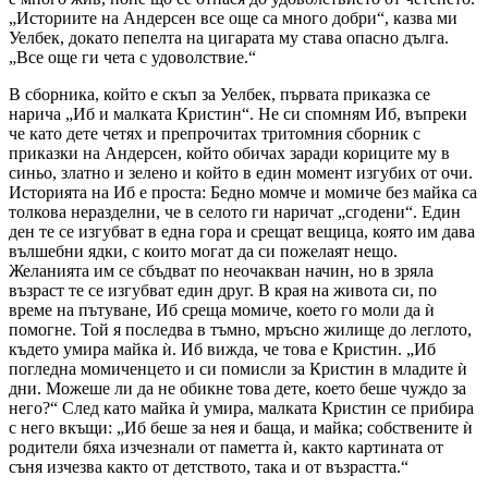
„Историите на Андерсен все още са много добри“, казва ми
Уелбек, докато пепелта на цигарата му става опасно дълга.
„Все още ги чета с удоволствие.“
В сборника, който е скъп за Уелбек, първата приказка се
нарича „Иб и малката Кристин“. Не си спомням Иб, въпреки
че като дете четях и препрочитах тритомния сборник с
приказки на Андерсен, който обичах заради кориците му в
синьо, златно и зелено и който в един момент изгубих от очи.
Историята на Иб е проста: Бедно момче и момиче без майка са
толкова неразделни, че в селото ги наричат „сгодени“. Един
ден те се изгубват в една гора и срещат вещица, която им дава
вълшебни ядки, с които могат да си пожелаят нещо.
Желанията им се сбъдват по неочакван начин, но в зряла
възраст те се изгубват един друг. В края на живота си, по
време на пътуване, Иб среща момиче, което го моли да ѝ
помогне. Той я последва в тъмно, мръсно жилище до леглото,
където умира майка ѝ. Иб вижда, че това е Кристин. „Иб
погледна момиченцето и си помисли за Кристин в младите ѝ
дни. Можеше ли да не обикне това дете, което беше чуждо за
него?“ След като майка ѝ умира, малката Кристин се прибира
с него вкъщи: „Иб беше за нея и баща, и майка; собствените ѝ
родители бяха изчезнали от паметта ѝ, както картината от
съня изчезва както от детството, така и от възрастта.“