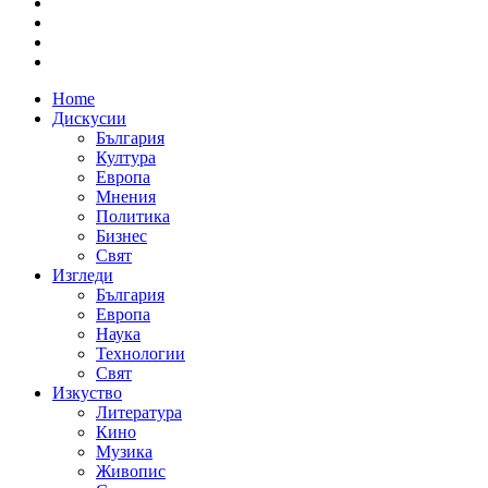
Home
Дискусии
България
Култура
Европа
Мнения
Политика
Бизнес
Свят
Изгледи
България
Европа
Наука
Технологии
Свят
Изкуство
Литература
Кино
Музика
Живопис