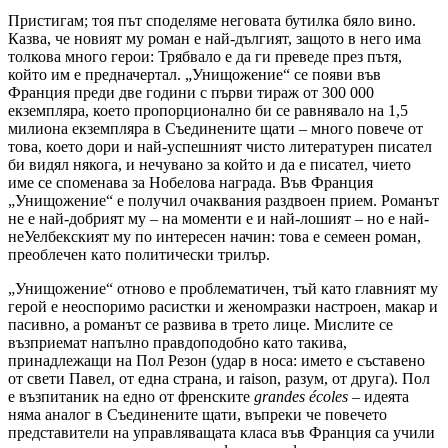
Пристигам; тоя път споделяме неговата бутилка бяло вино.
Казва, че новият му роман е най-дългият, защото в него има
толкова много герои: Трябвало е да ги преведе през пътя,
който им е предначертал. „Унищожение“ се появи във
Франция преди две години с първи тираж от 300 000
екземпляра, което пропорционално би се равнявало на 1,5
милиона екземпляра в Съединените щати – много повече от
това, което дори и най-успешният чисто литературен писател
би видял някога, и нечувано за който и да е писател, чието
име се споменава за Нобелова награда. Във Франция
„Унищожение“ е получил очаквания раздвоен прием. Романът
не е най-добрият му – на моменти е и най-лошият – но е най-
неУелбекският му по интересен начин: това е семеен роман,
преоблечен като политически трилър.
„Унищожение“ отново е проблематичен, тъй като главният му
герой е неоспоримо расистки и женомразки настроен, макар и
пасивно, а романът се развива в трето лице. Мислите се
възприемат напълно правдоподобно като такива,
принадлежащи на Пол Резон (удар в носа: името е съставено
от свети Павел, от една страна, и raison, разум, от друга). Пол
е възпитаник на едно от френските
grandes
é
coles
– идеята
няма аналог в Съединените щати, въпреки че повечето
представители на управляващата класа във Франция са учили