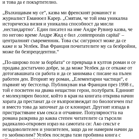
и това да е покъртително.
„Възхищавам му се“, казва ми френският романист и
журналист Еманюел Карер. „Смятам, че той има уникална
историческа визия и уникална способност да мисли
‚нестандартно‘. Един писател на име Андре Рувиер казва, че
по негово време Андре Жид е бил ‚contemporain capital‘ –
централният съвременник. Това със сигурност може да се
каже и за Уелбек. Във Франция почитателите му са безбройни,
може би безпрецедентни.“
„По-широко поле за борбата“ се превръща в култов роман и се
продава достатъчно добре, за да може Уелбек да се откаже от
дотогавашната си работа и да се занимава с писане на пълен
работен ден. Вторият му роман, „Елементарни частици“, е
първият му бестселър. Публикуван във Франция през 1998 г.,
той е посветен на двама нещастни герои, полубратя. Единият
е молекулярен биолог, който в края на книгата открива начин
хората да престанат да се възпроизвеждат по биологичен път
и вместо това да започнат да се клонират. Другият изпада в
пристрастяване към секса и отчаяние. Популярността на
романа разкрива до каква степен читателите са търсили
радикално-откровен израз на самотата си: Ако сексът е
незадоволителен и унизителен, защо да не намерим начин да
го заобиколим? Уелбек последва тази пробивна книга с