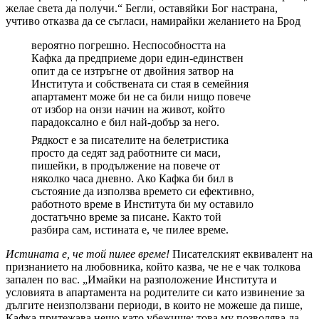
желае света да получи.“ Бегли, оставяйки Бог настрана,
учтиво отказва да се съгласи, намирайки желанието на Брод
вероятно погрешно. Неспособността на
Кафка да предприеме дори един-единствен
опит да се изтръгне от двойния затвор на
Института и собствената си стая в семейния
апартамент може би не са били нищо повече
от избор на онзи начин на живот, който
парадоксално е бил най-добър за него.
Рядкост е за писателите на белетристика
просто да седят зад работните си маси,
пишейки, в продължение на повече от
няколко часа дневно. Ако Кафка би бил в
състояние да използва времето си ефективно,
работното време в Института би му оставило
достатъчно време за писане. Както той
разбира сам, истината е, че пилее време.
Истината е, че той пилее време!
Писателският еквивалент на
признанието на любовника, който казва, че не е чак толкова
запален по вас. „Имайки на разположение Института и
условията в апартамента на родителите си като извинение за
дългите неизползвани периоди, в които не можеше да пише,
Кафка притежава нещо като убежище: това му позволява да