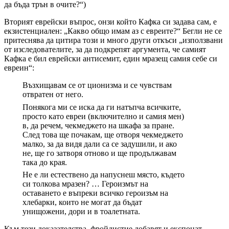
да бъда трън в очите?“)
Вторият еврейски въпрос, онзи който Кафка си задава сам, е
екзистенциален: „Какво общо имам аз с евреите?“ Бегли не се
притеснява да цитира този и много други откъси „използвани
от изследователите, за да подкрепят аргумента, че самият
Кафка е бил еврейски антисемит, един мразещ самия себе си
евреин“:
Възхищавам се от ционизма и се чувствам
отвратен от него.
Понякога ми се иска да ги натъпча всичките,
просто като евреи (включително и самия мен)
в, да речем, чекмеджето на шкафа за пране.
След това ще почакам, ще отворя чекмеджето
малко, за да видя дали са се задушили, и ако
не, ще го затворя отново и ще продължавам
така до края.
Не е ли естествено да напуснеш място, където
си толкова мразен? … Героизмът на
оставането е въпреки всичко героизъм на
хлебарки, които не могат да бъдат
унищожени, дори и в тоалетната.
Към тези доказателства, фройдистие добавят и експонат