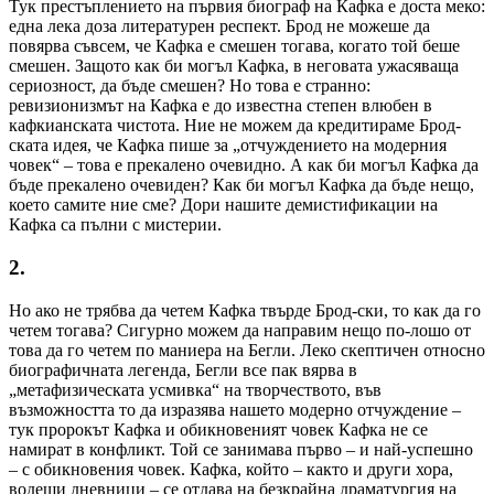
Тук престъплението на първия биограф на Кафка е доста меко:
една лека доза литературен респект. Брод не можеше да
повярва съвсем, че Кафка е смешен тогава, когато той беше
смешен. Защото как би могъл Кафка, в неговата ужасяваща
сериозност, да бъде смешен? Но това е странно:
ревизионизмът на Кафка е до известна степен влюбен в
кафкианската чистота. Ние не можем да кредитираме Брод-
ската идея, че Кафка пише за „отчуждението на модерния
човек“ – това е прекалено очевидно. А как би могъл Кафка да
бъде прекалено очевиден? Как би могъл Кафка да бъде нещо,
което самите ние сме? Дори нашите демистификации на
Кафка са пълни с мистерии.
2.
Но ако не трябва да четем Кафка твърде Брод-ски, то как да го
четем тогава? Сигурно можем да направим нещо по-лошо от
това да го четем по маниера на Бегли. Леко скептичен относно
биографичната легенда, Бегли все пак вярва в
„метафизическата усмивка“ на творчеството, във
възможността то да изразява нашето модерно отчуждение –
тук пророкът Кафка и обикновеният човек Кафка не се
намират в конфликт. Той се занимава първо – и най-успешно
– с обикновения човек. Кафка, който – както и други хора,
водещи дневници – се отдава на безкрайна драматургия на