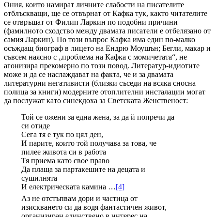
Ония, които намират личните слабости на писателите
отблъскващи, ще се отвърнат от Кафка тук, както читателите
се отвръщат от Филип Ларкин по подобни причини
(фамилното сходство между двамата писатели е отбелязано от
самия Ларкин). По този въпрос Кафка има един по-малко
осъждащ биограф в лицето на Ендрю Моушън; Бегли, макар и
съвсем наясно с „проблема на Кафка с момичетата“, не
агонизира прекомерно по този повод. Литератур-идиотите
може и да се наслаждават на факта, че и за двамата
литературни негативисти (близки съседи на всяка сносна
полица за книги) модерните отоплителни инсталации могат
да послужат като синекдоха за Светската Женственост:
Той се ожени за една жена, за да й попречи да
си отиде
Сега тя е тук по цял ден,
И парите, които той получава за това, че
пилее живота си в работа
Тя приема като свое право
Да плаща за партакешите на децата и
сушилнята
И електрическата камина …
[4]
Аз не отстъпвам дори и частица от
изискването си да водя фантастичен живот,
организиран единствено в интерес на