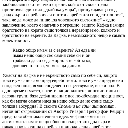
заобикалящ го от всички страни, който от своя страна
причинява един вид „дълбока умора“, принуждаваща го да
„надхвърли еврейския си опит и еврейската си идентичност“,
така че да може да пише „за човешкото състояние“ – едно
заключение, което е напълно погрешно, защото Кафка намира
братството на хората също толкова неразбираемо, колкото и
братството на евреите. За Кафка, невъзможното нещо е самата
колективност:
Какво общо имам аз с евреите? Аз едва ли
имам нещо общо със самия себе си и би
трябвало да си седя мирно в някой ъгъл,
доволен от това, че мога да дишам.
Ужасът на Кафка е не еврейството само по себе си, защото
това е ужас не само пред еврейството: това е ужас пред всеки
споделен опит, всяко споделено съществуване, всеки род. В
едно време и място, в което националните, лингвистични и
расови групи бяха дефинирани с все по-абсурдна прецизност,
как би могла самата идея за нещо общо да не стане също
толкова абсурдна? В своите
Спомени на един антисемит
,
неговият съгражданин от Австро-Унгария Грегор фон Рецори
представя обезпокоителната идея, че филосемитът и
антисемитът имат нещо общо по същество: една вяра в
някаква колективна еврейска природа, една еврейскост.