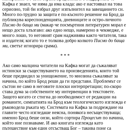
Кафка е знаел, че няма да има клада: ако е настоявал на това
сериозно, той би избрал друг изпълнител на завещанието си.
Много по-трудно за защита е по-късното решение на Брод да
публикува кореспонденцията, дневниците и остро-личното
Писмо до баща ми
(макар че посмъртния литературен морал е
нещо доста хлъзгаво: ако едно нещо, намерено в чекмедже, е
много лошо, то неговият срам надживява както читателя, така
и издателя; когато то е толкова добро колкото
Писмо до баща
ми
, светът игнорира срама).
* * *
Ако само малцина читатели на Кафка могат да съжаляват
истински за съществуването на произведенията, които той
беше предвидил за унищожение, то мнозина съжаляват за
начина, по който Брод реши да ги представи. Проблемът се
състои не само в неговите плоски интерпретации; по-скоро
става дума за собствените му интервенции в текстовете.
Защото когато се стигна до необходимост от редакции на
романите, симпатията на Брод към теологическото изглежда е
ръководела ръката му. Системата на Кафка за подреждане на
главите често изгледаше неясна, понякога несъществуваща;
именно Брод беше онзи, който сортира
Процесът
по начина,
който ние познаваме. И ако книгата изглежда като
пътешествие към един отсъстващ Бог – такива поне са