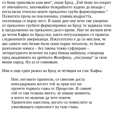
го беше привлякло към мен“, пише Брод. „Той беше по-открит
от обичайното, започвайки безкрайното ходене до вкъщи с
несъгласие относно моите прекалено груби формулировки.“
Познатата проза на поклонника, улавящ мъдростта,
посипваща се върху него. В наши дни ние вече сме уморени
от прекалено грубите формулировки на Брод: те задаваха тона
в продължение на прекалено дълго време. Ние не желаем вече
да четем Кафка по Брод-ски, както ентусиазирано го правеха
следвоенните американци. Изкусително е да си мислим, че
ако самите ние бихме били ония първи читатели, то бихме
разпознали начаса – без такова тежко суфлиране –
литературното величие на една бивша маймуна, говореща
пред академията на дребната Жозефина, „писукаща“ за своя
миши народ. Но аз се съмнявам.
Има и още един разказ на Брод за четящия на глас Кафка:
Ние, неговите приятели, се смеехме доста
невъздържано когато той за пръв път ни
прочете първата глава от
Процесът
. И самият
той се смя толкова много, че имаше моменти,
в които не можеше да чете повече.
Удивително наистина, когато си помислите за
ужасяващата сериозност на тази глава.