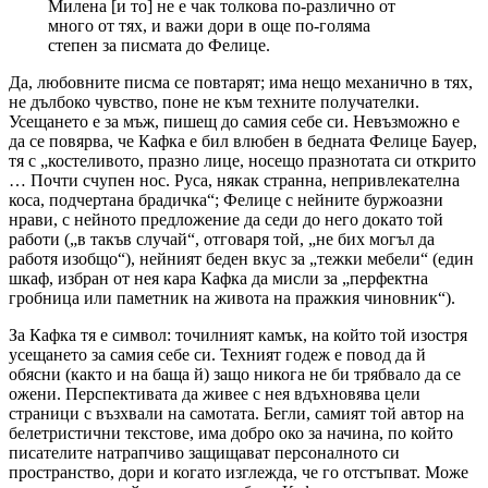
Милена [и то] не е чак толкова по-различно от
много от тях, и важи дори в още по-голяма
степен за писмата до Фелице.
Да, любовните писма се повтарят; има нещо механично в тях,
не дълбоко чувство, поне не към техните получателки.
Усещането е за мъж, пишещ до самия себе си. Невъзможно е
да се повярва, че Кафка е бил влюбен в бедната Фелице Бауер,
тя с „костеливото, празно лице, носещо празнотата си открито
… Почти счупен нос. Руса, някак странна, непривлекателна
коса, подчертана брадичка“; Фелице с нейните буржоазни
нрави, с нейното предложение да седи до него докато той
работи („в такъв случай“, отговаря той, „не бих могъл да
работя изобщо“), нейният беден вкус за „тежки мебели“ (един
шкаф, избран от нея кара Кафка да мисли за „перфектна
гробница или паметник на живота на пражкия чиновник“).
За Кафка тя е символ: точилният камък, на който той изостря
усещането за самия себе си. Техният годеж е повод да й
обясни (както и на баща й) защо никога не би трябвало да се
ожени. Перспективата да живее с нея вдъхновява цели
страници с възхвали на самотата. Бегли, самият той автор на
белетристични текстове, има добро око за начина, по който
писателите натрапчиво защищават персоналното си
пространство, дори и когато изглежда, че го отстъпват. Може