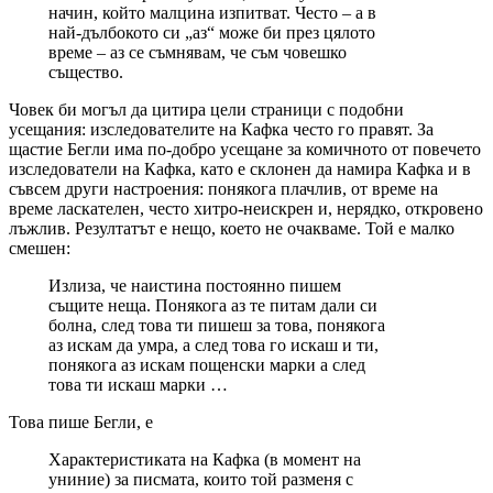
начин, който малцина изпитват. Често – а в
най-дълбокото си „аз“ може би през цялото
време – аз се съмнявам, че съм човешко
същество.
Човек би могъл да цитира цели страници с подобни
усещания: изследователите на Кафка често го правят. За
щастие Бегли има по-добро усещане за комичното от повечето
изследователи на Кафка, като е склонен да намира Кафка и в
съвсем други настроения: понякога плачлив, от време на
време ласкателен, често хитро-неискрен и, нерядко, откровено
лъжлив. Резултатът е нещо, което не очакваме. Той е малко
смешен:
Излиза, че наистина постоянно пишем
същите неща. Понякога аз те питам дали си
болна, след това ти пишеш за това, понякога
аз искам да умра, а след това го искаш и ти,
понякога аз искам пощенски марки а след
това ти искаш марки …
Това пише Бегли, е
Характеристиката на Кафка (в момент на
униние) за писмата, които той разменя с