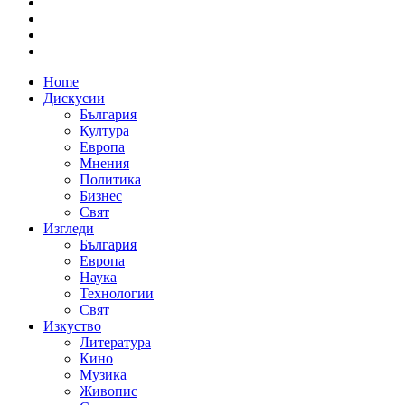
Home
Дискусии
България
Култура
Европа
Мнения
Политика
Бизнес
Свят
Изгледи
България
Европа
Наука
Технологии
Свят
Изкуство
Литература
Кино
Музика
Живопис