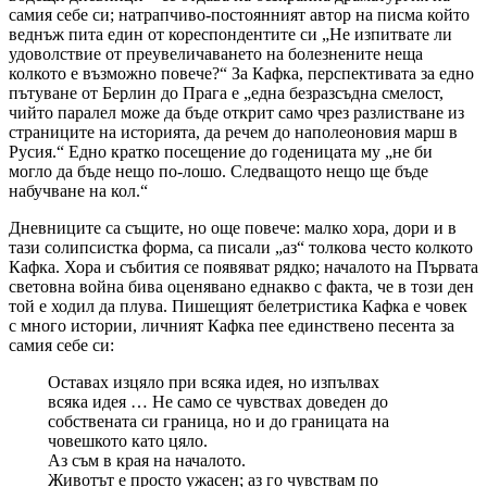
самия себе си; натрапчиво-постоянният автор на писма който
веднъж пита един от кореспондентите си „Не изпитвате ли
удоволствие от преувеличаването на болезнените неща
колкото е възможно повече?“ За Кафка, перспективата за едно
пътуване от Берлин до Прага е „една безразсъдна смелост,
чийто паралел може да бъде открит само чрез разлистване из
страниците на историята, да речем до наполеоновия марш в
Русия.“ Едно кратко посещение до годеницата му „не би
могло да бъде нещо по-лошо. Следващото нещо ще бъде
набучване на кол.“
Дневниците са същите, но още повече: малко хора, дори и в
тази солипсистка форма, са писали „аз“ толкова често колкото
Кафка. Хора и събития се появяват рядко; началото на Първата
световна война бива оценявано еднакво с факта, че в този ден
той е ходил да плува. Пишещият белетристика Кафка е човек
с много истории, личният Кафка пее единствено песента за
самия себе си:
Оставах изцяло при всяка идея, но изпълвах
всяка идея … Не само се чувствах доведен до
собствената си граница, но и до границата на
човешкото като цяло.
Аз съм в края на началото.
Животът е просто ужасен; аз го чувствам по