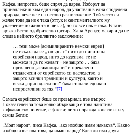
Кафка, напротив, беше спрял да вярва. Изборът да
принадлежиш към един народ, да участваш в една споделена
природа, вече не е на негово разположение. Той често си
желае това да не е така (оттук и сантименталното му
увлечение по живота в щетла), но то все пак е така. В тази
връзка Бегли одобрително цитира Хана Арендт, макар и да не
следва нейното брилянтно заключение:
… тези мъже [асимилираните немски евреи]
не искаха да се „завърнат“ нито до нивото на
еврейския народ, нито до юдеизма, те не
можеха и да го желаят – не защото … бяха
прекалено „асимилирани“ и прекалено
отдалечени от еврейското си наследство, а
защото всички традиции и култури, както и
всяка „принадлежност“ бяха станали еднакво
неприемливи за тях.“
[7]
Самата еврейскост беше се превърнала във въпрос.
Показателен за това колко объркващо е това наистина
кафкаианско понятие, е фактът, че то поражда конфликт и у
самия Бегли:
„Моят народ“, писа Кафка, „ако изобщо имам някакъв“. Какво
изобщо означава това, да имаш народ? Едва ли има друга