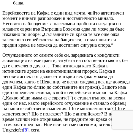
баща.
Еврейскостта на Кафка е един вид мечта, чийто автентичен
момент е винаги разположен в носталгичното минало.
Неговото наблюдение за насекомо-подобната ситуация на
младите евреи във Вътрешна Бохемия едва ли може да бъде
изказано по-добре: „Със задните си крака те все още бяха
залепени за еврейскостта на бащите си, а с махащите си
предни крака не можеха да достигнат сигурна опора.“
Отчуждението от самите себе си, заредената с конфликти
асимилация на емигранти, загубата на собственото място, без
да е спечелено друго … Това изглежда като Кафка в
истинските дрехи на екзистенциалния пророк, Кафка в
неговия аспект от двадесет и първи век (ако можем да
допуснем, както с Шекспир, че всеки следващ век ще довежда
един Кафка по-близо до собствените ни грижи). Защото има
един определен смисъл, в който еврейският въпрос на Кафка
(„Какво общо имам аз с евреите?“) е станал въпрос на всеки
един от нас, както еврейското отчуждение е станало образец
на нашите собствени съмнения. Що е мюсюлманство? Що е
женственост? Що е полскост? Що е английскост? В наше
време всички ние откриваме, че предните ни крака се
размахват пред нас. Ние всички сме насекоми, всички
Ungeziefer
[8]
, сега.