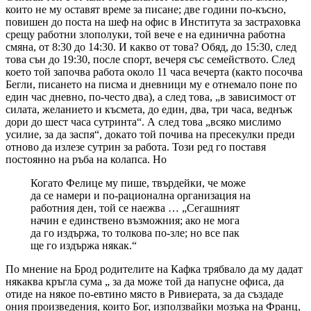
които не му оставят време за писане; две години по-късно,
повишен до поста на шеф на офис в Института за застраховка
срещу работни злополуки, той вече е на единична работна
смяна, от 8:30 до 14:30. И какво от това? Обяд, до 15:30, след
това сън до 19:30, после спорт, вечеря със семейството. След
което той започва работа около 11 часа вечерта (както посочва
Бегли, писането на писма и дневници му е отнемало поне по
един час дневно, по-често два), а след това, „в зависимост от
силата, желанието и късмета, до един, два, три часа, веднъж
дори до шест часа сутринта“. А след това „всяко мислимо
усилие, за да заспя“, докато той почива на пресекулки преди
отново да излезе сутрин за работа. Този ред го поставя
постоянно на ръба на колапса. Но
Когато Фелице му пише, твърдейки, че може
да се намери и по-рационална организация на
работния ден, той се наежва … „Сегашният
начин е единствено възможния; ако не мога
да го издържа, то толкова по-зле; но все пак
ще го издържа някак.“
По мнение на Брод родителите на Кафка трябвало да му дадат
някаква кръгла сума „ за да може той да напусне офиса, да
отиде на някое по-евтино място в Ривиерата, за да създаде
ония произведения, които Бог, използвайки мозъка на Франц,