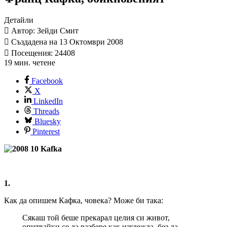
Детайли
Автор: Зейди Смит
Създадена на 13 Октомври 2008
Посещения: 24408
19 мин. четене
Facebook
X
LinkedIn
Threads
Bluesky
Pinterest
1.
Как да опишем Кафка, човека? Може би така:
Сякаш той беше прекарал целия си живот,
опитвайки се да разбере как изглежда, без да