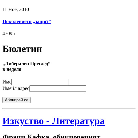
11 Ное, 2010
Поколението „защо?“
47095
Бюлетин
„Либерален Преглед“
в неделя
Име
Имейл адрес
Абонирай се
Изкуство - Литература
Франц Кафка, обикновеният