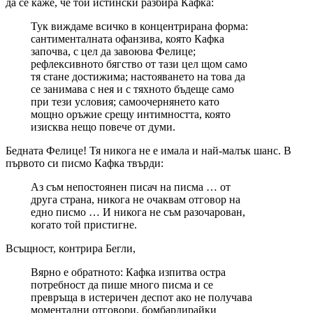
да се каже, че той истински разбира Кафка:
Тук виждаме всичко в концентрирана форма:
сантименталната офанзива, която Кафка
започва, с цел да завоюва Фелице;
рефлексивното бягство от тази цел щом само
тя стане достижима; настояването на това да
се занимава с нея и с тяхното бъдеще само
при тези условия; самоочернянето като
мощно оръжие срещу интимността, която
изисква нещо повече от думи.
Бедната Фелице! Тя никога не е имала и най-малък шанс. В
първото си писмо Кафка твърди:
Аз съм непостоянен писач на писма … от
друга страна, никога не очаквам отговор на
едно писмо … И никога не съм разочарован,
когато той пристигне.
Всъщност, контрира Бегли,
Вярно е обратното: Кафка изпитва остра
потребност да пише много писма и се
превръща в истеричен деспот ако не получава
моментални отговори, бомбардирайки