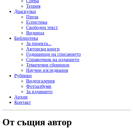
Сцена
Теория
Драскулки
Проза
Есеистика
Свободен текст
Видрица
Библиотека
За проекта...
Авторски книги
Годишници на списанието
Справочник на изданието
Тематични сборници
Научни изследвания
Рубрики
Видеогалерия
Фотоалбуми
За изданието
Архив
Контакт
От същия автор