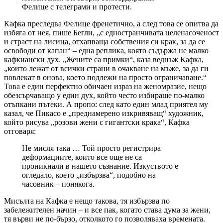
Фелице с телеграми и протести.
Кафка преследва Фелице френетично, а след това се опитва да
избяга от нея, пише Бегли, „с едностранчивата целенасоченост
и страст на лисица, отхапваща собствения си крак, за да се
освободи от капан“ – една реплика, която съдържа не малко
кафкиански дух. „Жените са примки“, каза веднъж Кафка,
„които лежат от всички страни в очакване на мъже, за да ги
повлекат в онова, което подлежи на просто ограничаване.“
Това е един перфектно обичаен израз на женомразие, нещо
обезсърчаващо у един дух, който често избираше по-малко
отъпкани пътеки. А пропо: след като един млад приятел му
казал, че Пикасо е „преднамерено изкривяващ“ художник,
който рисува „розови жени с гигантски крака“, Кафка
отговаря:
Не мисля така … Той просто регистрира
деформациите, които все още не са
проникнали в нашето съзнание. Изкуството е
огледало, което „избързва“, подобно на
часовник – понякога.
Мисълта на Кафка е нещо такова, тя избързва по
забележителен начин – и все пак, когато става дума за жени,
тя върви не по-бързо, отколкото го позволяваха времената.