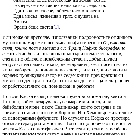
разбере, че има такива неща като огледалата.
Един гол човек сред облеченото множество.
Една мисъл, живееща в грях, с душата на
Аврам.
Франц беше светец
[1]
.
Или може би другояче, използвайки подробностите от живота
му, които намираме в освежаващо-фактическата
Огромният
свят, който нося в главата си: Франц Кафка: биографично
есе
от Луис Бегли: по-висок от метър и осемдесет, красив,
елегантно облечен; незабележим студент, добър плувец,
ентусиаст на гимнастиката, вегетарианец; чест посетител на
кина, кабарета, денонощни кафенета, литературни салони и
бордеи; публикуван автор на седем книги през краткия си
живот; сгоден три пъти (два пъти за една и съща жена); ценен
от работодателите си, повишаван в работата.
Но този Кафка е също толкова труден за запомняне, както и
Пинчън, който пазарува в супермаркета или ходи на
бейзболни мачове, както Селинджър, който остарява и се
грижи за семейството си в Корниш, Ню Хемпшър. Читателите
са непоправими фабулисти. Но случаят на Кафка се простира
отвъд литературната мистика. Той е нещо повече от тайнствен
човек – Кафка е метафизичен. Читателите, които са особено
привързани към този свръх-Кафка намират въвеждането на