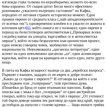
изглежда става толкова по-неразбираемо, колкото по-ясно
бива изразено. От същия цитат Бегли много ефективно
разопакова „ужасното вътрешно състояние“ на Кафка,
породено от неговия странен исторически момент. Един
пражки евреин от средната класа („най-западноевропейските
от всички тях“), едновременно влюбен в и ужасен от живота в
източния щетл
[6]
, който никога не е познавал; един евреин в
период на болестотворен антисемитизъм („Прекарвах всеки
следобед навън на улицата, въргаляйки се в антисемитска
омраза“), който остава безразличен към ционисткия проект;
един немско говорещ човек, заобиколен от чешки
националисти. Невъзможната „циганска литература“, един
аспект на едно невъзможно циганско „аз“, един асимилиран
юдеизъм, който в края на краищата не е нито едно, нито друго
нещо.
В света на Кафка всъщност налице са два „еврейски въпроса“.
Първият е външен, зададен от не-евреи и добре познат:
„Какво да се прави с евреите?“ И отговора на който е или
преследване или „толериране“, тази противна дума.
(Пишейки до Брод от един италиански пансион, Кафка
описва как с мъка е бил „толериран“ от един австрийски
генерал, който току-що открил, че той е евреин: „От учтивост
той бързо доведе нашия лек разговор до един вид край, преди
да побърза да напусне с големи крачки … Защо винаги трябва