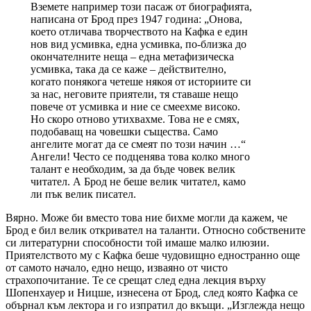
Вземете например този пасаж от биографията,
написана от Брод през 1947 година: „Онова,
което отличава творчеството на Кафка е един
нов вид усмивка, една усмивка, по-близка до
окончателните неща – една метафизическа
усмивка, така да се каже – действително,
когато понякога четеше някоя от историите си
за нас, неговите приятели, тя ставаше нещо
повече от усмивка и ние се смеехме високо.
Но скоро отново утихвахме. Това не е смях,
подобаващ на човешки същества. Само
ангелите могат да се смеят по този начин …“
Ангели! Често се подценява това колко много
талант е необходим, за да бъде човек велик
читател. А Брод не беше велик читател, камо
ли пък велик писател.
Вярно. Може би вместо това ние бихме могли да кажем, че
Брод е бил велик откривател на таланти. Относно собствените
си литературни способности той имаше малко илюзии.
Приятелството му с Кафка беше чудовищно едностранно още
от самото начало, едно нещо, изваяно от чисто
страхопочитание. Те се срещат след една лекция върху
Шопенхауер и Ницше, изнесена от Брод, след която Кафка се
обърнал към лектора и го изпратил до вкъщи. „Изглежда нещо