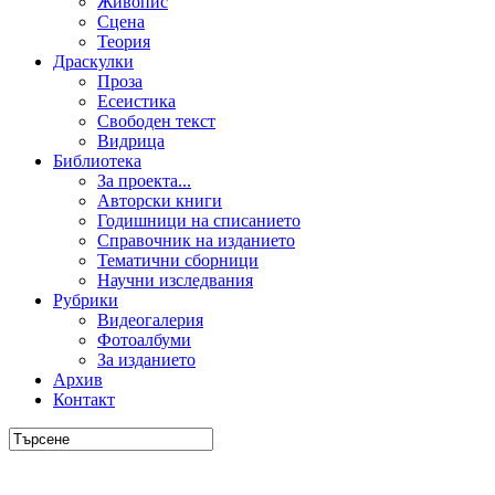
Живопис
Сцена
Теория
Драскулки
Проза
Есеистика
Свободен текст
Видрица
Библиотека
За проекта...
Авторски книги
Годишници на списанието
Справочник на изданието
Тематични сборници
Научни изследвания
Рубрики
Видеогалерия
Фотоалбуми
За изданието
Архив
Контакт