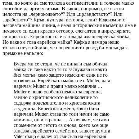
тема, по която да сме толкова сантиментални и толкова малко
способни да артикулираме. В какво, например, се състои
целостта на „чернокожието“? Или „ирландството“? Или
„арабството“? Кръв, култура, история, гени? Юдеизмът, с
неговата майчина линия, е имал историческия късмет да има в
началото си един красив отговор, елегантен в циркулярната
си простота: Еврейскостта е в това да имаш еврейска майка.
Но какво е това еврейска майка? Кафка я намира нещо
толкова неустойчиво, че погрешният превод би могъл да я
премахне напълно:
Вчера ми се стори, че не винаги съм обичал
майка си така както тя го заслужава и както
бих могъл, само защото немският език не го
позволява. Еврейската майка не е Mutter, да я
наричам Mutter я прави малко комична …
Mutter е нещо особено немско за евреина,
заедно с християнското великолепие то
съдържа подсъзнателно и християнската
студенина. Еврейската жена, която бива
наричана Mutter, става по този начин не само
комична, но и странна … Аз вярвам, че само
спомените от гетото са онова, което все още
запазва еврейското семейство, защото думата
Vater също е далеч от смисъла на еврейския