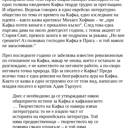
един толкова ежедневен Кафка твърде трудно за преглъщане.
И обратно. Веднъж говорих в едно еврейско литературно
общество по тема от времето на Кафка, едно изследване на
идеята – както казва критикът Михаел Хофман – че „при
Кафка почти винаги е прекалено късно“. След това една
пъргава дама на около деветдесет години, с тежък акцент от
Стария Свят, прекоси залата и ме подръпна за ръкава: „Но вие
грешите! Аз познавах господин Кафка в Прага – и той
никога
не закъсняваше.“
През последните години се забелязва известен ревизионизъм
по отношение на Кафка, макар че онова, което е останало за
разглеждане, е не качеството на неговите работи, а по-скоро
неговата точна природа. Що за писател
е
Кафка? Преди
всичко това е една ревизия на биографската аура на Кафка.
Както се казва в едно остроумно есе от този вид, написано от
младия писател и критик Адам Търлуел:
Днес е необходимо да се утвърждават някои
общоприети истини за Кафка и кафкианското
… Творчеството на Кафка се намира извън
литературата: то не е изцяло част от
историята на европейската литература. Той
няма предшественици – творчеството му се
появява сякаш отникъде – и той няма