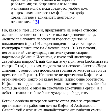
работата ми; тя, безразлична към всяка
мълчалива молба, иска средното: удобен дом,
да проявявам интерес към фабриката, добра
храна, лягане в единайсет, централно
отопление…“
[5]
Но, както и при Ларкин, представите на Кафка относно
жените и неговия опит с тях се оказват различни неща.
Жените са неговите перфектни кореспондентки и
вдъхновения (през 1912 кореспонденцията с Фелице се
конкурира с писането на
Америка
; през 1913 тя печели),
неговите най-стимулиращи интелектуални спаринг-
партньори (Милена Йесенска, с която той дискутира
„еврейския въпрос“), най-близките му приятели (любимата му
сестра, Отла) и, накрая, средствата за неговото бягство (Дора
Диамант, с която през последната година от живота си той се
премества в Берлин). Не, жените не притегляха Кафка към
ограниченото. Както би казал Бегли: вярно беше обратното.
Кафка казва в дневника си, че единственият живот, който би
могъл да живее, е онзи на сексуално аскетичния ерген. А в
действителност той не беше чужденец в бордеите.
Бегли е особено интересен когато става дума за странната
организация на работния ден на Кафка. В Assicurazioni
Generali той е отчаян от дванайсетчасовите работни смени,