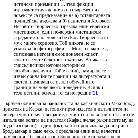
истински приемници … тези фикции
изразяват отчуждението на съвременния
човек; те са предсказание на а) тоталитарната
полицейска държава и б) нацисткия Холокост.
Неговото творчество изразява един еврейски
мистицизъм, един не-верски мистицизъм,
страданието на човека без Бог. Творчеството
му е много сериозно. Той никога не се
усмихва по фотографии … Много важно е да
се познава неговия емоционален живот
когато се чете белетристиката му. В някакъв
смисъл всички негови истории са
автобиографични. Той е гений, намиращ се
извън обичайните граници на литературата и
светец, намиращ се извън обичайните
граници на човешкото поведение. Всички
тези истини, всички те, са погрешни
[2]
.
Търлуел обвинява за баналността на кафкианското Макс Брод,
приятеля на Кафка, неговият пръв издател и изпълнител на
литературното му завещание, в чиято си роля той по-късно не
изпълнява волята на писателя (Кафка желае ръкописите му да
бъдат изгорени) – един факт, който продължава да покрива
Брод, макар и само леко, с ореола на един вид нечестни
намерения. От своя страна Брод винаги е поддържал, че