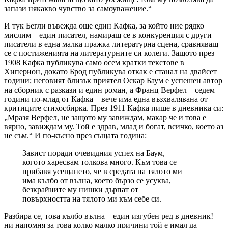
запази някакво чувство за самоуважение.“
И тук Бегли въвежда още един Кафка, за който ние рядко
мислим – един писател, намиращ се в конкуренция с други
писатели в една малка пражка литературна сцена, сравняващ
се с постиженията на литературните си колеги. Защото през
1908 Кафка публикува само осем кратки текстове в
Хиперион, докато Брод публикува откак е станал на двайсет
години; неговият близък приятел Оскар Баум е успешен автор
на сборник с разкази и един роман, а Франц Верфел – седем
години по-млад от Кафка – вече има една възхвалявана от
критиците стихосбирка. През 1911 Кафка пише в дневника си:
„Мразя Верфел, не защото му завиждам, макар че и това е
вярно, завиждам му. Той е здрав, млад и богат, всичко, което аз
не съм.“ И по-късно през същата година:
Завист поради очевидния успех на Баум,
когото харесвам толкова много. Към това се
прибавя усещането, че в средата на тялото ми
има кълбо от вълна, което бързо се усуква,
безкрайните му нишки дърпат от
повърхността на тялото ми към себе си.
Разбира се, това кълбо вълна – един изгубен ред в дневник! –
ни напомня за това колко малко причини той е имал да