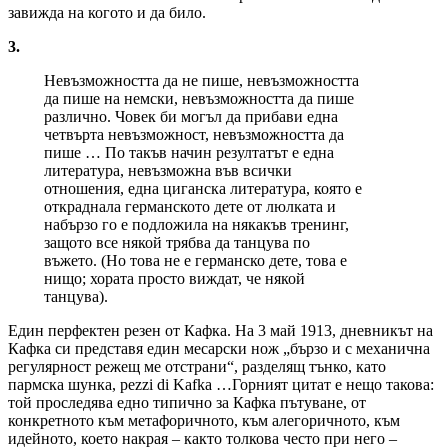
завижда на когото и да било.
3.
Невъзможността да не пише, невъзможността
да пише на немски, невъзможността да пише
различно. Човек би могъл да прибави една
четвърта невъзможност, невъзможността да
пише … По такъв начин резултатът е една
литература, невъзможна във всички
отношения, една циганска литература, която е
откраднала германското дете от люлката и
набързо го е подложила на някакъв тренинг,
защото все някой трябва да танцува по
въжето. (Но това не е германско дете, това е
нищо; хората просто виждат, че някой
танцува).
Един перфектен резен от Кафка. На 3 май 1913, дневникът на
Кафка си представя един месарски нож „бързо и с механична
регулярност режещ ме отстрани“, разделящ тънко, като
пармска шунка, pezzi di Kafka …Горният цитат е нещо такова:
той проследява едно типично за Кафка пътуване, от
конкретното към метафоричното, към алегоричното, към
идейното, което накрая – както толкова често при него –