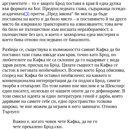
аргументите – то е защото Брод поставя в края й една дупка
във формата на Бог. Предпоследната глава, съдържаща псевдо-
агадичната
[3]
притча „Пред закона“ би могла да бъде
поставена на което и да било място – и поставянето й на друго
място би изкривило траекторията на извисяването; това вече
би било не пътешествие към висшата неразбираемост, а
пътешествие без цел, в което е захвърлена една мистерия и
което бива отново последвано от баналното.
Разбира се, съществува и възможността самият Кафка да би
поставил тази глава някъде към края, точно като Брод, но
любителите на Кафка не са склонни да го надаряват с вида
здрав разум, присъщ на Брод. Цялата същност на Кафка се
състои в неговата необичайност. Всичко което Брод обяснява,
според нас Кафка би оставил необяснено; на каквато и
конвенционална интерпретация да ги подлага Брод, самите
творби я отхвърлят. По този начин ние мислим и за Шекспир:
един писател, оплескан от нашите опити да го дефинираме. В
този смисъл идеята за един литературен гений е дарба, която
даряваме на самите себе си, едно пространство толкова
широко, че ние можем да играем в него завинаги. Отново
Търлуел:
Важно е, когато човек чете Кафка, да не го
чете прекалено Брод-ски.