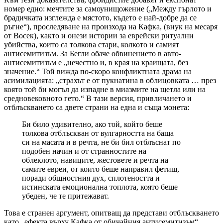
номер едно: мечтите за самоунищожение („Между гърлото и
брадичката изглежда е мястото, където е най-добре да се
ръгне“), проследяване на произхода на Кафка, (внук на месаря
от Восек), както и онези истории за еврейски ритуални
убийства, които са толкова стари, колкото и самият
антисемитизъм. За Бегли обаче обвинението в авто-
антисемитизъм е „нечестно и, в края на краищата, без
значение.“ Той вижда по-скоро конфликтната драма на
асимилацията: „страхът е от пукнатина в облицовката … през
която той би могъл да изпадне в миазмите на щетла или на
средновековното гето.“ В тази версия, привличането и
отблъскването са двете страни на една и съща монета:
Би било удивително, ако той, който беше
толкова отблъскван от вулгарността на баща
си на масата и в речта, не би бил отблъснат по
подобен начин и от странностите на
облеклото, навиците, жестовете и речта на
самите евреи, от които беше направил фетиш,
поради общностния дух, сплотеността и
истинската емоционална топлота, която беше
убеден, че те притежават.
Това е странен аргумент, опитващ да представи отблъскването
като „ефекта върху Кафка от обичайния антисемитизъм“,