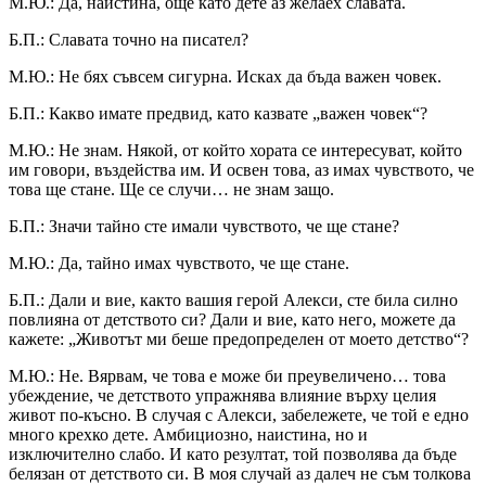
М.Ю.: Да, наистина, още като дете аз желаех славата.
Б.П.: Славата точно на писател?
М.Ю.: Не бях съвсем сигурна. Исках да бъда важен човек.
Б.П.: Какво имате предвид, като казвате „важен човек“?
М.Ю.: Не знам. Някой, от който хората се интересуват, който
им говори, въздейства им. И освен това, аз имах чувството, че
това ще стане. Ще се случи… не знам защо.
Б.П.: Значи тайно сте имали чувството, че ще стане?
М.Ю.: Да, тайно имах чувството, че ще стане.
Б.П.: Дали и вие, както вашия герой Алекси, сте била силно
повлияна от детството си? Дали и вие, като него, можете да
кажете: „Животът ми беше предопределен от моето детство“?
М.Ю.: Не. Вярвам, че това е може би преувеличено… това
убеждение, че детството упражнява влияние върху целия
живот по-късно. В случая с Алекси, забележете, че той е едно
много крехко дете. Амбициозно, наистина, но и
изключително слабо. И като резултат, той позволява да бъде
белязан от детството си. В моя случай аз далеч не съм толкова