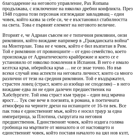
благодарение на неговото управление, Pax Romana
продължава, с изключение на няколко дребни конфликта. През
1948 година този персонаж изглеждаше завладяващ – един
човек, който казва за себе си, че е възстановил стабилността
на света. Това е първият елемент на неговото величие.
Вторият е, че Адриан съвсем не е типичния римлянин, онзи
римлянин, който виждаме например в „Гражданската война“
на Монтерлан. Това не е човек, който е бил възпитан в Рим.
Той е римлянин от провинциите – от едно семейство, което
произхожда от Адриатическото крайбрежие и което се е
установило от няколко поколения в Испания. В него е имало
келтска кръв, иберийска кръв … не се знае точно. Но във
всеки случай има аспекти на неговата личност, които са много
различни от тези на средния римлянин. Той е въздържател,
страстен ловец (страст, която аз изобщо не споделям) – в него
виждаме едва ли не един далечен предшественик на
Хабсбургите. Той има страст към траура – един вид мрачна
ярост… Тук сме вече в поезията, в романа, в поетичната
атмосфера на черните дрехи на испанците от 16-ти век. Все
пак това е единственият мъж, който е носил траур за една
императрица, за Плотина, съпругата на неговия
предшественик. Единственият човек, който издига голяма
гробница на мъртвите от миналото и от настоящето и
единственият човек, който поставя началото на цял нов култ,