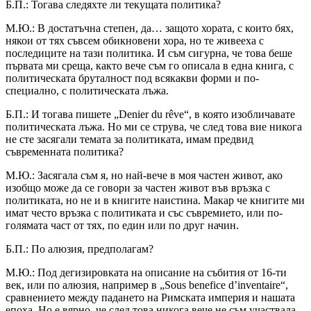
Б.П.: Тогава следяхте ли текущата политика?
М.Ю.: В достатъчна степен, да… защото хората, с които бях,
някои от тях съвсем обикновени хора, но те живееха с
последиците на тази политика. И съм сигурна, че това беше
първата ми среща, както вече съм го описала в една книга, с
политическата бруталност под всякакви форми и по-
специално, с политическата лъжа.
Б.П.: И тогава пишете „Denier du rêve“, в която изобличавате
политическата лъжа. Но ми се струва, че след това вие никога
не сте засягали темата за политиката, имам предвид
съвременната политика?
М.Ю.: Засягала съм я, но най-вече в моя частен живот, ако
изобщо може да се говори за частен живот във връзка с
политиката, но не и в книгите наистина. Макар че книгите ми
имат често връзка с политиката и със съвремието, или по-
голямата част от тях, по един или по друг начин.
Б.П.: По алюзия, предполагам?
М.Ю.: Под дегизировката на описание на събития от 16-ти
век, или по алюзия, например в „Sous benefice d’inventaire“,
сравнението между падането на Римската империя и нашата
епоха. Но е вярно, че след това никога вече не съм участвала