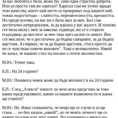
За вас любовта е била, може би, само една страстна доброта.
Или аз просто съм ви харесал? Харесал съм ви точно заради
тези качества, които най-често се прикриват под нашите най-
тежки недостатъци – слабостта, нерешителността, крехкостта.
Но преди всичко, на вас ви е било жал за мен. Бил съм
достатъчно непредпазлив, за да вдъхна у вас жалост. И понеже
сте била мила с мен за няколко седмици, ви се е сторило
подходящо да мислите за мен така през целия си живот. Вие
сте мислили, че е достатъчно да бъдеш съвършен, за да бъдеш
щастлив. Аз вярвах, че за да бъдеш щастлив, стига просто да
не се чувстваш повече виновен“. Това е великолепно. Някой
би казал, че вашият стил на писане е почти янсенистки.
М.Ю.: Точно така.
Б.П.: На 24 години?
М.Ю.: Понякога човек може да бъде янсенист и на 24 години.
Б.П.: След „Алекси“ имахте ли вече ясна представа за това
какво представлявате, какви са вашите възможности и каква
ще станете?
М.Ю.: Не. Имах съзнанието, че нещо ще се случи и аз ще
стана … не бих казала „някой“, но че моята личност ще се
развие по един или друг начин. Но усещането е много по-