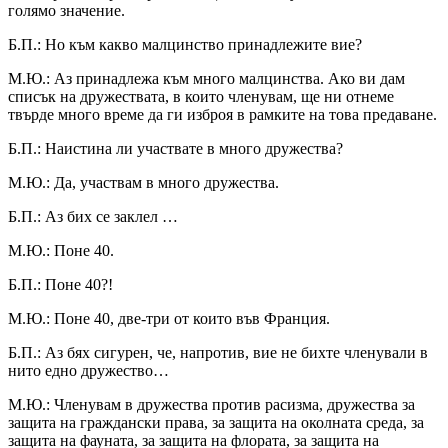
голямо значение.
Б.П.: Но към какво малцинство принадлежите вие?
М.Ю.: Аз принадлежа към много малцинства. Ако ви дам
списък на дружествата, в които членувам, ще ни отнеме
твърде много време да ги изброя в рамките на това предаване.
Б.П.: Наистина ли участвате в много дружества?
М.Ю.: Да, участвам в много дружества.
Б.П.: Аз бих се заклел …
М.Ю.: Поне 40.
Б.П.: Поне 40?!
М.Ю.: Поне 40, две-три от които във Франция.
Б.П.: Аз бях сигурен, че, напротив, вие не бихте членували в
нито едно дружество…
М.Ю.: Членувам в дружества против расизма, дружества за
защита на граждански права, за защита на околната среда, за
защита на фауната, за защита на флората, за защита на