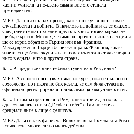
частни учители, а по-късно самата вие сте станала
преподавател?
М.Ю.: Да, но аз станах преподавател по случайност. Това е
случайността на войната. В началото на войната аз се оказах в
Съединените щати за един престой, който тогава вярвах, че
ще бъде кратък. Мислех, че само ще прочета няколко лекции и
ще се върна обратно в Гърция или във Франция.
Междувременно Гърция беше окупирана. Франция, както
знаете, също беше окупирана и нямах възможност да се върна
нито в едната, нито в другата страна.
Б.П.: А преди това вие сте била студентка в Рим, нали?
М.Ю.: Аз просто посещавах няколко курса, по-специално по
археология, но никога не бих казала, че съм била студентка,
официално регистрирана и принадлежаща към университет.
Б.П.: Питам за престоя ви в Рим, защото той е дал повод за
една от вашите книги („Denier du rêve“). Там вие сте се
срещнали лице в лице с фашизма.
М.Ю.: Да, аз видях фашизма. Видях деня на Похода към Рим и
всичко това много силно ми въздейства.