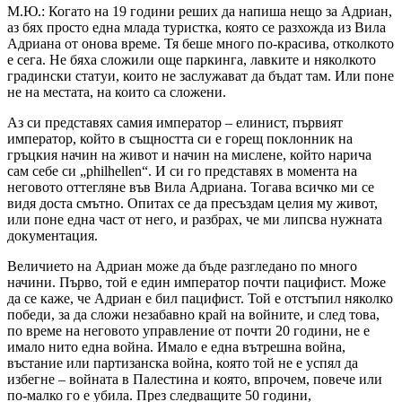
М.Ю.: Когато на 19 години реших да напиша нещо за Адриан,
аз бях просто една млада туристка, която се разхожда из Вила
Адриана от онова време. Тя беше много по-красива, отколкото
е сега. Не бяха сложили още паркинга, лавките и няколкото
градински статуи, които не заслужават да бъдат там. Или поне
не на местата, на които са сложени.
Аз си представях самия император – елинист, първият
император, който в същността си е горещ поклонник на
гръцкия начин на живот и начин на мислене, който нарича
сам себе си „philhellen“. И си го представях в момента на
неговото оттегляне във Вила Адриана. Тогава всичко ми се
видя доста смътно. Опитах се да пресъздам целия му живот,
или поне една част от него, и разбрах, че ми липсва нужната
документация.
Величието на Адриан може да бъде разгледано по много
начини. Първо, той е един император почти пацифист. Може
да се каже, че Адриан е бил пацифист. Той е отстъпил няколко
победи, за да сложи незабавно край на войните, и след това,
по време на неговото управление от почти 20 години, не е
имало нито една война. Имало е една вътрешна война,
въстание или партизанска война, която той не е успял да
избегне – войната в Палестина и която, впрочем, повече или
по-малко го е убила. През следващите 50 години,