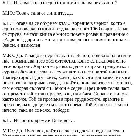
Б.П.: И за вас, това е една от линиите на вашия живот?
М.Ю.: Това е една от линиите, да.
Б.П.: Тогава да се обърнем към „Творение в черно“, която е
една по-нова ваша книга, издадена е през 1968 година. И ми
се струва, че тази книга е много повече роман в сравнение с
„Адриан“, дори и само заради това, че основният персонаж –
Зенон, е измислен.
М.Ю.: Да. И защото персонажът на Зенон, подобно на всички
нас, преминава през обстоятелства, които са изключително
разнообразни. Адриан е трябвало да се изправи срещу някои
сурови обстоятелства в своя живот, но все пак той винаги е
Императорът. Един човек, който, както сам той казва, никога
не е познал например глада, и който, поне да известна степен,
сам е избрал съдбата си. Зенон е беден. През значителна част
от времето той е или преследван, или бяга. Справя с живота
както може. Той се промъква през трудностите, драмите и
през предразсъдъците на своето време. Той е, още от самото
начало, така да се каже, победен.
Б.П.: Неговото време е 16-ти век…
М.Ю.: Да. 16-ти век, който се оказва доста продължителен.