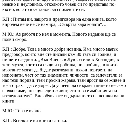
неясно и неуловимо, отколкото човек си го представя по-
късно, когато възстановява спомените си.
Б.П.: Питам ви, защото в предговора на една книга, която
впрочем вече не се намира, „Смъртта кара колата“…
М.Ю.: Аз работя по нея в момента. Новото издание ще се
появи скоро.
Б.П.: Добре. Това е много добра новина. Има много малък
предговор, който вие сте писали към 30-тата си година, и
пишете следното: „Във Виена, в Лувъра или в Холандия, в
тези музеи, които са също и гробища, но гробища, в които
мъртвите могат да бъдат разгледани, някои портрети на
непознати, част от тях знаменити личности, са запечатали за
нас тези пориви, тези пръски жарава, тази ярост да се живее и
този страх – да се умре. Да успееш да свържеш лицето не само
с някое име, но с цял един живот, ето това е амбицията на
изследователя“. Вие обявявате съдържанието на всички ваши
книги.
М.Ю.: Това е вярно.
Б.П.: Всичките ви книги са така.