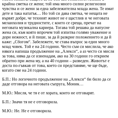
крайна сметка се жени; той има много силни религиозни
чувства и се жени за една забележителна млада жена. Те имат
дете и така нататък… Но той си дава сметка, че нещата не
вървят добре, че техният живот не е щастлив и че неговата
меланхолия и трудностите, с които се среща, пречат на
неговата музикална кариера. Тогава той решава да напусне
жена си, към която впрочем той изпитва голямо уважение и
дори нежност, и й пише, за да й разкрие положението и да й
каже: „Сбогом“. Забележете, че става въпрос за един много
млад човек. Той е на 24 години. Често съм си мислила, че ако
някога напиша продължение на „Алекси“, а аз често си мисля
за това, няма да се изненадам, ако на 30 години го открием
обратно при жена му, а на 40 години – разведен. Животът е
доста по-гъвкав от това, което си представяме, че ще бъде,
когато сме на 24 години.
Б.П.: Но логичното продължение на „Алекси“ би било да се
даде отговора на неговата съпруга, Моник…
М.Ю.: Мисля, че тя е от хората, които не отговарят.
Б.П.: Значи тя не е отговорила.
М.Ю.: Не. Не е отговорила.