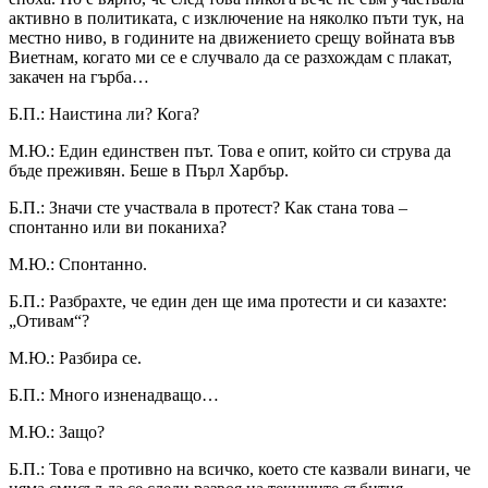
активно в политиката, с изключение на няколко пъти тук, на
местно ниво, в годините на движението срещу войната във
Виетнам, когато ми се е случвало да се разхождам с плакат,
закачен на гърба…
Б.П.: Наистина ли? Кога?
М.Ю.: Един единствен път. Това е опит, който си струва да
бъде преживян. Беше в Пърл Харбър.
Б.П.: Значи сте участвала в протест? Как стана това –
спонтанно или ви поканиха?
М.Ю.: Спонтанно.
Б.П.: Разбрахте, че един ден ще има протести и си казахте:
„Отивам“?
М.Ю.: Разбира се.
Б.П.: Много изненадващо…
М.Ю.: Защо?
Б.П.: Това е противно на всичко, което сте казвали винаги, че