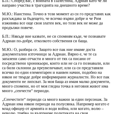
Б.П.: Според вас, с войната в Палестина, Адриан като че ли
направо участва в трагедията на днешното време?
М.Ю.: Наистина. Точно в този момент аз си го представях как
разсъждава за бъдещето, че всичко върви добре и че Рим
изживява все още своя златен век, но този век не може да
продължи повече.
Б.П.: Някъде вие казвате, не си спомням къде, че познавате
Адриан по-добре, отколкото собствения си баща.
М.Ю.: О, разбира се. Защото все пак ние имаме доста
документални източници за Адриан. Вярно е, че те са
запазени само отчасти и много от тях са писани от
посредствени хроникьори, които или не са го познавали, или
са били склонни да преувеличават, или са си представяли
всичко по един елементарен и наивен начин, подобно на
някои не твърде добре информирани журналисти. Но все пак
документи не липсват. За моя баща аз имам малко документи,
много спомени, но от моя гледна точка в неговия живот има
много „сенчести“ периоди.
„Сенчестите“ периоди са много важни за един персонаж. За
Адриан има някои периоди на полусянка. Например когато е
млад офицер от армията и води война, или когато, волю –
неволю, трябва да възприеме политиката на своя