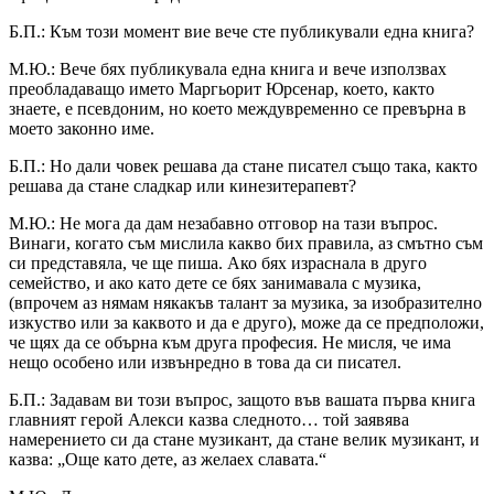
Б.П.: Към този момент вие вече сте публикували една книга?
М.Ю.: Вече бях публикувала една книга и вече използвах
преобладаващо името Маргьорит Юрсенар, което, както
знаете, е псевдоним, но което междувременно се превърна в
моето законно име.
Б.П.: Но дали човек решава да стане писател също така, както
решава да стане сладкар или кинезитерапевт?
М.Ю.: Не мога да дам незабавно отговор на тази въпрос.
Винаги, когато съм мислила какво бих правила, аз смътно съм
си представяла, че ще пиша. Ако бях израснала в друго
семейство, и ако като дете се бях занимавала с музика,
(впрочем аз нямам някакъв талант за музика, за изобразително
изкуство или за каквото и да е друго), може да се предположи,
че щях да се обърна към друга професия. Не мисля, че има
нещо особено или извънредно в това да си писател.
Б.П.: Задавам ви този въпрос, защото във вашата първа книга
главният герой Алекси казва следното… той заявява
намерението си да стане музикант, да стане велик музикант, и
казва: „Още като дете, аз желаех славата.“