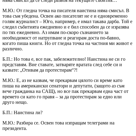
няма смисъл да се следи развоя на текущите събития…
М.Ю.: От гледна точка на писателя наистина няма смисъл. В
това съм убедена. Освен ако писателят не е и едновременно
голям журналист – Юго, например, е имал такава дарба. Той е
следил събитията ежедневно и е бил способен да се изразява
по тях ежедневно. Аз имам по-скоро съзнанието за
необходимост от натрупване и реагирам доста по-бавно,
когато пиша книги. Но от гледна точка на частния ми живот е
различно.
Б.П.: Но това е, все пак, забележително! Наистина не си го
представям. Вие ставате, затваряте вратата след себе си и
казвате: „Отивам да протестирам“?!
М.Ю.: Е, аз не казвам, че прекарвам цялото си време като
пиша на американски сенатори и депутати, (защото аз съм
вече гражданка на САЩ), но все пак прекарвам една част от
времето си като го правя – за да протестирам за едно или
друго нещо.
Б.П.: Наистина ли?
М.Ю.: Разбира се. Освен това изпращам телеграми на
президента.