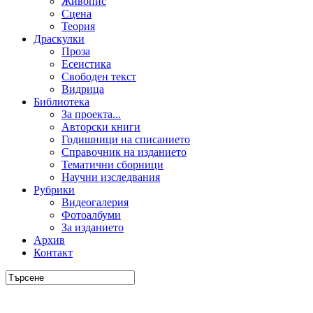
Живопис
Сцена
Теория
Драскулки
Проза
Есеистика
Свободен текст
Видрица
Библиотека
За проекта...
Авторски книги
Годишници на списанието
Справочник на изданието
Тематични сборници
Научни изследвания
Рубрики
Видеогалерия
Фотоалбуми
За изданието
Архив
Контакт