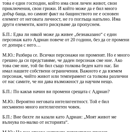
това е един господин, който има своя личен живот, свои
приключения, свои грижи. И който може да е бил много
добър баща, но самият факт на бащинството не е основен
елемент от неговата личност, не го поглъща напълно. Има
други елементи, които рискуваме да пропуснем.
Б.П.: Едва ли някой може да живее „безнаказано“ с един
персонаж като Адриан повече от 20 години, без да се промени
от допира с него…
М.Ю.: Разбира се. Всички персонажи ни променят. Но е много
грешно да си представяме, че даден персонаж сме ние. Ако
това сме ние, той би бил също толкова беден като нас. Би
имал нашите собствени ограничения. Важното е да вземем
персонаж, чийто живот или темперамент са толкова различни
от нас самите, че ни дава възможност да научим нещо.
Б.П.: По какъв начин ви промени срещата с Адриан?
М.Ю.: Вероятно неговата интелигентност. Той е бил
несъмнено много интелигентен човек.
Б.П.: Вие бихте ли казали като Адриан: „Моят живот ме
вълнува по-малко от историята“.