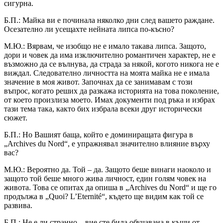
сигурна.
Б.П.: Майка ви е починала няколко дни след вашето раждане.
Осезателно ли усещахте нейната липса по-късно?
М.Ю.: Вярвам, че изобщо не е имало такава липса. Защото,
дори и човек да има изключително романтичен характер, не е
възможно да се вълнува, да страда за някой, когото никога не е
виждал. Следователно личността на моята майка не е имала
значение в моя живот. Започнах да се занимавам с този
въпрос, когато реших да разкажа историята на това поколение,
от което произлиза моето. Имах документи под ръка и избрах
тази тема така, както бих избрала всеки друг исторически
сюжет.
Б.П.: Но Вашият баща, който е доминиращата фигура в
„Archives du Nord“, е упражнявал значително влияние върху
вас?
М.Ю.: Вероятно да. Той – да. Защото беше винаги наоколо и
защото той беше много жива личност, един голям човек на
живота. Това се опитах да опиша в „Archives du Nord“ и ще го
продължа в „Quoi? L’Eternité“, където ще видим как той се
развива.
Б.П.: Не е ли странно – вие сте била обучавана в къщи от