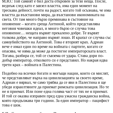
М.Ю.: Той самият е бил доста откровен за тези неща. После,
веднъж след като е завзел властта, има един момент на
трескава дейност, почти на радост, когато той осъзнава, че има
властта да възстанови мира, да възстанови икономиката на
света. От там много бързо преминава в състояние на
опиянение – когато среща Антиной, който представлява
неговия човешки идеал, и много бързо се случва това
опиянение… нещата вървят прекалено добре. Те вървят
толкова добре, че направо вървят лошо. И крахът се случва със
самоубийството на Антиной. Това е вторият крах. Адриан
вече е имал един по време на войната с партите, когато се
опасява, че няма да може да постигне императорската власт.
Тогава, разбира се, той се съвзема от удара. Става дори по-
добър император, отколкото си е представял. Но накрая идва
трети крах – войната в Палестина.
Подобно на всички богати и могъщи нации, които си мислят,
че представляват върха на цивилизацията за своето време,
Адриан е вярвал, че само трябва да се яви в Палестина и ще
убеди израилтяните да приемат римската цивилизация. Но те
не я приемат. Или поне една голяма част от тях не я приемат.
И той се оказва изправен пред една ужасна гражданска война,
която продължава три години. За един император – пацифист
това е шок.