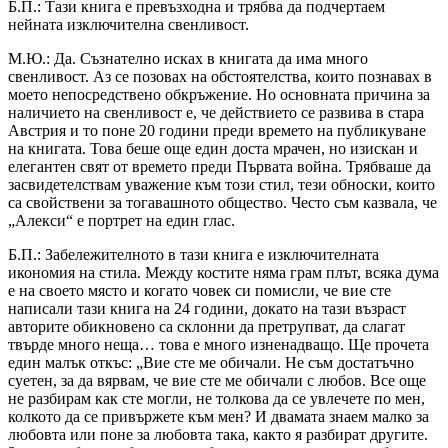
Б.П.: Тази книга е превъзходна и трябва да подчертаем
нейната изключителна свенливост.
М.Ю.: Да. Съзнателно исках в книгата да има много
свенливост. Аз се позовах на обстоятелства, които познавах в
моето непосредствено обкръжение. Но основната причина за
наличието на свенливост е, че действието се развива в стара
Австрия и то поне 20 години преди времето на публикуване
на книгата. Това беше още един доста мрачен, но изискан и
елегантен свят от времето преди Първата война. Трябваше да
засвидетелствам уважение към този стил, тези обноски, които
са свойствени за тогавашното общество. Често съм казвала, че
„Алекси“ е портрет на един глас.
Б.П.: Забележителното в тази книга е изключителната
икономия на стила. Между костите няма грам плът, всяка дума
е на своето място и когато човек си помисли, че вие сте
написали тази книга на 24 години, докато на тази възраст
авторите обикновено са склонни да претрупват, да слагат
твърде много неща… това е много изненадващо. Ще прочета
един малък откъс: „Вие сте ме обичали. Не съм достатъчно
суетен, за да вярвам, че вие сте ме обичали с любов. Все още
не разбирам как сте могли, не толкова да се увлечете по мен,
колкото да се привържете към мен? И двамата знаем малко за
любовта или поне за любовта така, както я разбират другите.