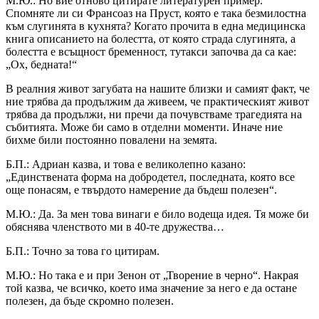
М.Ю.: Но вие отново цитирате литературен пример.
Спомняте ли си Франсоаз на Пруст, която е така безмилостна
към слугинята в кухнята? Когато прочита в една медицинска
книга описанието на болестта, от която страда слугинята, а
болестта е всъщност бременност, тутакси започва да са кае:
„Ох, бедната!“
В реалния живот загубата на нашите близки и самият факт, че
ние трябва да продължим да живеем, че практическият живот
трябва да продължи, ни пречи да почувстваме трагедията на
събитията. Може би само в отделни моменти. Иначе ние
бихме били постоянно повалени на земята.
Б.П.: Адриан казва, и това е великолепно казано:
„Единствената форма на добродетел, последната, която все
още понасям, е твърдото намерение да бъдеш полезен“.
М.Ю.: Да. За мен това винаги е било водеща идея. Тя може би
обяснява членството ми в 40-те дружества…
Б.П.: Точно за това го цитирам.
М.Ю.: Но така е и при Зенон от „Творение в черно“. Накрая
той казва, че всичко, което има значение за него е да остане
полезен, да бъде скромно полезен.