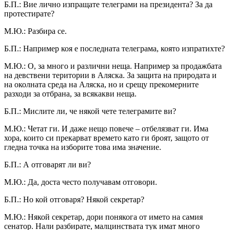
Б.П.: Вие лично изпращате телеграми на президента? За да
протестирате?
М.Ю.: Разбира се.
Б.П.: Например коя е последната телеграма, която изпратихте?
М.Ю.: О, за много и различни неща. Например за продажбата
на девствени територии в Аляска. За защита на природата и
на околната среда на Аляска, но и срещу прекомерните
разходи за отбрана, за всякакви неща.
Б.П.: Мислите ли, че някой чете телеграмите ви?
М.Ю.: Четат ги. И даже нещо повече – отбелязват ги. Има
хора, които си прекарват времето като ги броят, защото от
гледна точка на изборите това има значение.
Б.П.: А отговарят ли ви?
М.Ю.: Да, доста често получавам отговори.
Б.П.: Но кой отговаря? Някой секретар?
М.Ю.: Някой секретар, дори понякога от името на самия
сенатор. Нали разбирате, малцинствата тук имат много