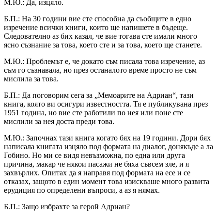
М.Ю.: Да, изцяло.
Б.П.: На 30 години вие сте способна да съобщите в едно
изречение всички книги, които ще напишете в бъдеще.
Следователно аз бих казал, че вие тогава сте имали много
ясно съзнание за това, което сте и за това, което ще станете.
М.Ю.: Проблемът е, че докато съм писала това изречение, аз
съм го съзнавала, но през останалото време просто не съм
мислила за това.
Б.П.: Да поговорим сега за „Мемоарите на Адриан“, тази
книга, която ви осигури известността. Тя е публикувана през
1951 година, но вие сте работили по нея или поне сте
мислили за нея доста преди това.
М.Ю.: Започнах тази книга когато бях на 19 години. Дори бях
написала книгата изцяло под формата на диалог, донякъде а ла
Гобино. Но ми се видя невъзможна, по една или друга
причина, макар че някои пасажи не бяха съвсем зле, и я
захвърлих. Опитах да я направя под формата на есе и се
отказах, защото в един момент това изискваше много развита
ерудиция по определени въпроси, а аз я нямах.
Б.П.: Защо избрахте за герой Адриан?