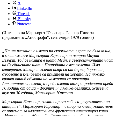
X
LinkedIn
Threads
Bluesky
Pinterest
(Интервю на Маргьорит Юрсенар с Бернар Пиво за
предаването „Апострофи“, септември 1979 година)
„Птит плезанс“ е името на скромната и красива бяла къща,
в която живее Маргьорит Юрсенар на остров Маунт
Дезърт. Той се намира в щата Мейн, в североизточната част
на Съединените щати. Природата е великолепна. Има
катерички. Макар че всички къщи са от дърво, боровете,
дъбовете и кленовете са приятели на хората. На няколко
крачки отвъд обхвата на камерата се простира
Атлантическия океан, а пред самата камера, родената преди
76 години от баща – французин и майка-белгийка, живееща
тук от 30 години, Маргьорит Юрсенар.
Маргьорит Юрсенар, която нарича себе си „служителка на
птиците“. Маргьорит Юрсенар – автор на книги, които вече
се приемат за класически във френската литература като
„Мемоарите на Адриан“, „Творение в черно“, „
Souvenirs