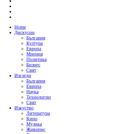
Home
Дискусии
България
Култура
Европа
Мнения
Политика
Бизнес
Свят
Изгледи
България
Европа
Наука
Технологии
Свят
Изкуство
Литература
Кино
Музика
Живопис