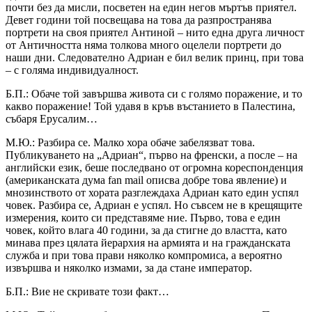
почти без да мисли, посветен на един негов мъртъв приятел.
Девет години той посвещава на това да разпространява
портрети на своя приятел Антиной – нито една друга личност
от Античността няма толкова много оцелели портрети до
наши дни. Следователно Адриан е бил велик принц, при това
– с голяма индивидуалност.
Б.П.: Обаче той завършва живота си с голямо поражение, и то
какво поражение! Той удавя в кръв въстанието в Палестина,
събаря Ерусалим…
М.Ю.: Разбира се. Малко хора обаче забелязват това.
Публикуването на „Адриан“, първо на френски, а после – на
английски език, беше последвано от огромна кореспонденция
(американската дума fan mail описва добре това явление) и
мнозинството от хората разглеждаха Адриан като един успял
човек. Разбира се, Адриан е успял. Но съвсем не в крещящите
измерения, които си представяме ние. Първо, това е един
човек, който влага 40 години, за да стигне до властта, като
минава през цялата йерархия на армията и на гражданската
служба и при това прави няколко компромиса, а вероятно
извършва и няколко измами, за да стане император.
Б.П.: Вие не скривате този факт…