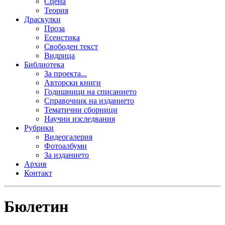
Сцена
Теория
Драскулки
Проза
Есеистика
Свободен текст
Видрица
Библиотека
За проекта...
Авторски книги
Годишници на списанието
Справочник на изданието
Тематични сборници
Научни изследвания
Рубрики
Видеогалерия
Фотоалбуми
За изданието
Архив
Контакт
Бюлетин