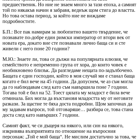
предшественик. Но ние не знаем много за тази епоха, а самият
той по някакъв начин я забравя, веднъж щом стига до властта.
Но това остава период, за който ние не виждаме
подробностите.
Б.П.: Все пак намирам за любопитно вашето твърдение, че
познавате по-добре един римски император от втори век от
новата ера, докато вие сте познавали лично баща си и сте
живели с него поне 20 години?
М.Ю.: Знаете ли, това се дължи на популярната илюзия, че
семейството е непременно група от хора, до които човек е
необикновено близък. Да разгледаме нещата по-задълбочено.
Бащата е един господин, който в моя случай ми е станал баща
когато е бил вече на 45 години. Да допуснем, че аз съм могла
да го наблюдавам след като съм навършила поне 7 години.
Тогава той е бил на 52. Тоест цялата му младост е била вече
отминала. Бих могла да възстановя младостта му от неговите
разкази. За щастие те бяха доста подробни. Щом започнах да
му задавам въпроси, той отговаряше… разбира се, това стана
доста след като навърших 7 години.
Самият факт, че си дъщеря на някого, или син на някого,
изкривява възприятията по отношение на въпросния
персонаж: „Той е мой баща“. Не мислим достатъчно за това, че