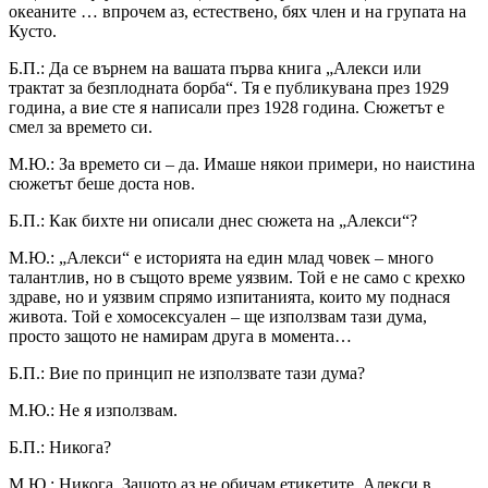
океаните … впрочем аз, естествено, бях член и на групата на
Кусто.
Б.П.: Да се върнем на вашата първа книга „Алекси или
трактат за безплодната борба“. Тя е публикувана през 1929
година, а вие сте я написали през 1928 година. Сюжетът е
смел за времето си.
М.Ю.: За времето си – да. Имаше някои примери, но наистина
сюжетът беше доста нов.
Б.П.: Как бихте ни описали днес сюжета на „Алекси“?
М.Ю.: „Алекси“ е историята на един млад човек – много
талантлив, но в същото време уязвим. Той е не само с крехко
здраве, но и уязвим спрямо изпитанията, които му поднася
живота. Той е хомосексуален – ще използвам тази дума,
просто защото не намирам друга в момента…
Б.П.: Вие по принцип не използвате тази дума?
М.Ю.: Не я използвам.
Б.П.: Никога?
М.Ю.: Никога. Защото аз не обичам етикетите. Алекси в