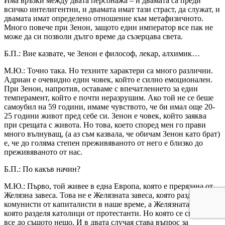
Има връзки между двата персонажа – и двамата са преди
всичко интелигентни, и двамата имат тази страст, да служат, и
двамата имат определено отношение към метафизичното.
Много повече при Зенон, защото един император все пак не
може да си позволи дълго време да съзерцава света.
Б.П.: Вие казвате, че Зенон е философ, лекар, алхимик…
М.Ю.: Точно така. Но техните характери са много различни.
Адриан е очевидно един човек, който е силно емоционален.
При Зенон, напротив, оставаме с впечатлението за един
темперамент, който е почти неразрушим. Ако той не се беше
самоубил на 59 години, имаме чувството, че би имал още 20-
25 години живот пред себе си. Зенон е човек, който заяква
при срещата с живота. Но това, което според мен го прави
много вълнуващ, (а аз съм казвала, че обичам Зенон като брат)
е, че до голяма степен преживяваното от него е близко до
преживяваното от нас.
Б.П.: По какъв начин?
М.Ю.: Първо, той живее в една Европа, която е прерязана от
Желязна завеса. Това не е Желязната завеса, която разделя
комунисти от капиталисти в наше време, а Желязната завеса,
която разделя католици от протестанти. Но която се свежда
все до същото нещо. И в двата случая става въпрос за