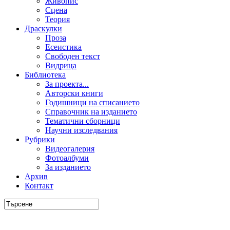
Живопис
Сцена
Теория
Драскулки
Проза
Есеистика
Свободен текст
Видрица
Библиотека
За проекта...
Авторски книги
Годишници на списанието
Справочник на изданието
Тематични сборници
Научни изследвания
Рубрики
Видеогалерия
Фотоалбуми
За изданието
Архив
Контакт