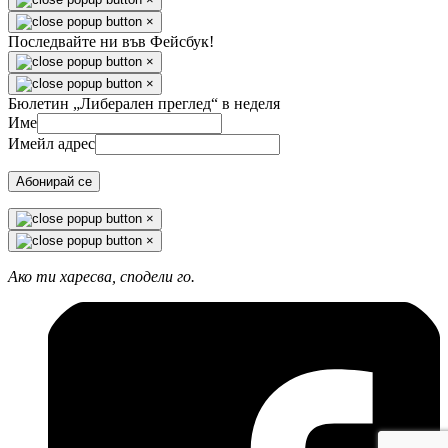
×
Последвайте ни във Фейсбук!
×
×
Бюлетин „Либерален преглед“ в неделя
Име
Имейл адрес
Абонирай се
×
×
Ако ти харесва, сподели го.