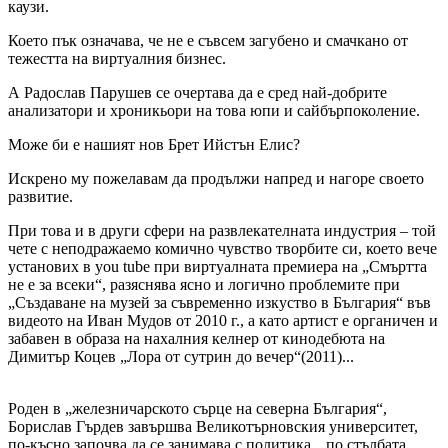
каузи.
Което пък означава, че не е съвсем загубено и смачкано от
тежестта на виртуалния бизнес.
А Радослав Парушев се очертава да е сред най-добрите
анализатори и хроникьори на това юпи и сайбърпоколение.
Може би е нашият нов Брет Ийстън Елис?
Искрено му пожелавам да продължи напред и нагоре своето
развитие.
При това и в други сфери на развлекателната индустрия – той
чете с неподражаемо комично чувство творбите си, което вече
установих в you tube при виртуалната премиера на „Смъртта
не е за всеки“, разяснява ясно и логично проблемите при
„Създаване на музей за съвременно изкуство в България“ във
видеото на Иван Мудов от 2010 г., а като артист е органичен и
забавен в образа на нахалния келнер от кинодебюта на
Димитър Коцев „Лора от сутрин до вечер“(2011)...
Роден в „железничарското сърце на северна България“,
Борислав Гърдев завършва Великотърновския университет,
по-късно започва да се занимава с политика, „по стълбата,