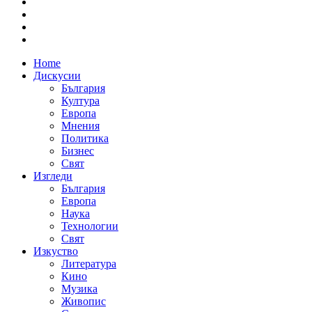
Home
Дискусии
България
Култура
Европа
Мнения
Политика
Бизнес
Свят
Изгледи
България
Европа
Наука
Технологии
Свят
Изкуство
Литература
Кино
Музика
Живопис