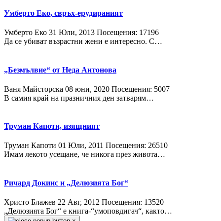
Умберто Еко, свръх-ерудираният
Умберто Еко
31 Юли, 2013
Посещения: 17196
Да се убиват възрастни жени е интересно. С…
„Безмълвие“ от Неда Антонова
Ваня Майсторска
08 юни, 2020
Посещения: 5007
В самия край на празничния ден затварям…
Труман Капоти, изящният
Труман Капоти
01 Юли, 2011
Посещения: 26510
Имам лекото усещане, че никога през живота…
Ричард Докинс и „Делюзията Бог“
Христо Блажев
22 Авг, 2012
Посещения: 13520
„Делюзията Бог“ е книга-“умоповдигач“, както…
×