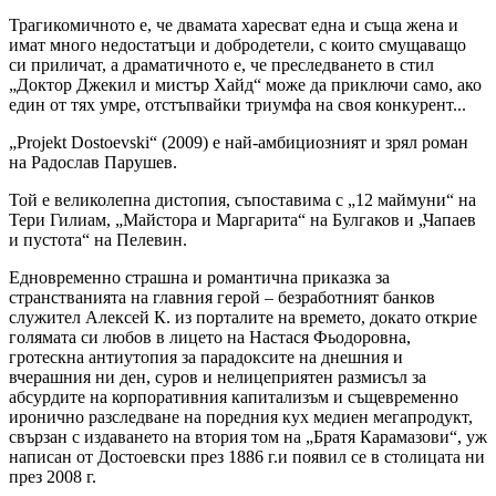
Трагикомичното е, че двамата харесват една и съща жена и
имат много недостатъци и добродетели, с които смущаващо
си приличат, а драматичното е, че преследването в стил
„Доктор Джекил и мистър Хайд“ може да приключи само, ако
един от тях умре, отстъпвайки триумфа на своя конкурент...
„Projekt Dostoevski“ (2009) е най-амбициозният и зрял роман
на Радослав Парушев.
Той е великолепна дистопия, съпоставима с „12 маймуни“ на
Тери Гилиам, „Майстора и Маргарита“ на Булгаков и „Чапаев
и пустота“ на Пелевин.
Едновременно страшна и романтична приказка за
странстванията на главния герой – безработният банков
служител Алексей К. из порталите на времето, докато открие
голямата си любов в лицето на Настася Фьодоровна,
гротескна антиутопия за парадоксите на днешния и
вчерашния ни ден, суров и нелицеприятен размисъл за
абсурдите на корпоративния капитализъм и същевременно
иронично разследване на поредния кух медиен мегапродукт,
свързан с издаването на втория том на „Братя Карамазови“, уж
написан от Достоевски през 1886 г.и появил се в столицата ни
през 2008 г.