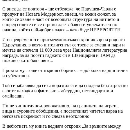
С риск да се повторя – ще отбележа, че Парушев-Чарли е
продукт на Новата Модерност, знаещ, че всеки сюжет, за
който се хване е част от всеобщата структура на Битието и
според силите си се стреми да е забавен и увлекателен по
начина, който най-добре владее – като бъде НЕВЕРОЯТЕН.
И същевременно е присмехулно-тъжен хроникьор на родната
Цървулания, в която интелигентът се трепе за смешни пари и
мечтае да спечели 11 000 лева чрез Националната литературна
награда, за да посети гаджето си в Швейцария и ТАМ да
поживее като бял човек...
Прозата му – още от първия сборник – е до болка нарцистична
и субективна.
Той се забавлява да се саморазголва и да споделя безхитростно
своите находки и фантазии – абсурдни, нестандартни и
омайващи.
Пише хипнотично-провокативно, на границата на играта,
вица и суровите обобщения, а посветеният читател вярва на
неговата искреност и го следва неотклонно.
В дебютната му книга веднага откроих „За връзките между