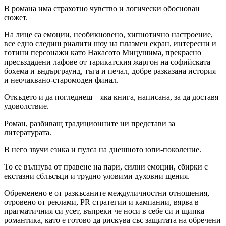
В романа има страхотно чувство и логически обоснован
сюжет.
На лице са емоции, необикновено, хипнотично настроение,
все едно следиш риалити шоу на плазмен екран, интересни и
готини персонажи като Накасото Мицушима, прекрасно
пресъздадени лафове от тарикатския жаргон на софийската
бохема и ъндърграунд, тъга и печал, добре разказана история
и неочаквано-старомоден финал.
Откъдето и да погледнеш – яка книга, написана, за да доставя
удоволствие.
Роман, разбиващ традиционните ни представи за
литературата.
В него звучи езика и пулса на днешното юпи-поколение.
То се вълнува от правене на пари, силни емоции, сбирки с
екстазни сблъсъци и трудно уловими духовни щения.
Обременено е от разкъсаните междуличностни отношения,
отровено от реклами, PR стратегии и кампании, вярва в
прагматичния си усет, въпреки че носи в себе си и щипка
романтика, като е готово да рискува със защитата на обречени