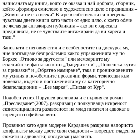
написаната му книга, която се оказва и най-добрата, сборник,
който „формира смислово и художествено цяло с предишния –
„Животът не е за всеки“.Вътре в собствената си преценка
чувствам двете книги като части от едно цяло, с което обаче
не желая да ангажирам публиката – ако ви е харесала
предишната, не се чувствайте ангажирани да ви хареса и
тази.“
Запознати с неговия стил и с особеностите на дискурса му,
ние поглъщаме безпроблемно както упражненията му по
Борхес „Отново за другостта“ или мемоарните му
ескепийтски фантазии като „Дъщерите ни“, „Пощенска кутия
за приказки“ и „Обратно намиране“, така и проникновените
му усилия в по-обемните прозаични форми, тежнеещи към
новелата, където и постиженията му са категорично
безапелационни – „Без мярка“, „Писма от Кур“.
Подобен успех Парушев реализира и с първия си роман
„Преследване“(2007), разкриващ с подкупваща искреност
екзистенциалната раздвоеност на млад писател и адвокат в
горещото софийско лято.
Прозаикът като един модерен Кардашев разкрива напористо
конфликтът между двете свои същности – творецът, гладен за
сюжети и адвокатът, обслужващ мафията.