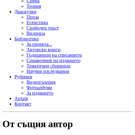
Сцена
Теория
Драскулки
Проза
Есеистика
Свободен текст
Видрица
Библиотека
За проекта...
Авторски книги
Годишници на списанието
Справочник на изданието
Тематични сборници
Научни изследвания
Рубрики
Видеогалерия
Фотоалбуми
За изданието
Архив
Контакт
От същия автор