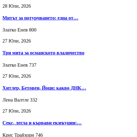
28 Юли, 2026
Митът за потурчването: една от…
Златко Енев
800
27 Юли, 2026
Три мита за османското владичество
Златко Енев
737
27 Юли, 2026
Хитлер, Бетовен, Йоци: какво ДНК…
Лена Валтле
332
27 Юли, 2026
Секс, легла и кървави екзекуции:…
Крис Трайхорн
746