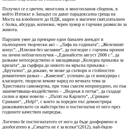
Получил се е цветен, многолик и многопланов сборник, в
който Изтокът и Западът си дават парадоксална среща на
Моста на влюбените до НДК, шарен и магичен свят,изпълнен
с болка, абсурди, копнежи, черен хумор и горчиви размисли за
живота.
Парушев умее да превърне един банален анекдот в
пълноценен творчески акт – „Лафа на годината“, „Железният
конус“, „Илюзия без заглавие“, да погледне с горчива ирония
на лични неблагополучия –„Единайсети август 2008 г.“, да
разкаже непосредствено и завладяващо „Коледна приказка за
кризата“, да сърфира до нивото на мръсна приказка –
„Брутално“, да докаже, че може да сътвори и стойностен
романтичен разказ – „Камелия“, успешно да се конкурира с
класиците, творили векове наред по вечната тема за
Христовата саможертва, при това съвсем непринудено, но пък
зашеметяващо-въздействено – „Веднъж в петък“, да създаде
силни и ярки новели – „Пътят на Карлито“, „Сриване
Сриване“, „Help!“, с които за пореден път демонстрира
разказваческото си майсторство и постигнатия от него през
годините качествен напредък.
Логично бе постигнататото от него да бъде дооформено и
дообогатено в „Смъртта не е за всеки“(2012), най-бързо