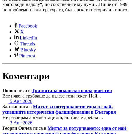
която води надолу“, по собствените му думи…Пише от 1989
по проблеми на литературата, българската история и киното.
Facebook
X
LinkedIn
Threads
Bluesky
Pinterest
Коментари
Попов
писа в
Три мита за османското владичество
Все някога трябваше да излезе този текст. Най...
5 Авг 2026
Златко
писа в
Митът за потурчването: една от най-
успешните исторически фалшификации в България
Не разбирам аргументацията, но това е дребна ...
3 Авг 2026
Георги Ончев
писа в
Митът за потурчването: една от най-
успешните исторически фалшификации в България