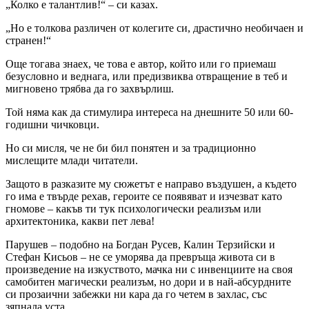
„Колко е талантлив!“ – си казах.
„Но е толкова различен от колегите си, драстично необичаен и
странен!“
Още тогава знаех, че това е автор, който или го приемаш
безусловно и веднага, или предизвиква отвращение в теб и
мигновено трябва да го захвърлиш.
Той няма как да стимулира интереса на днешните 50 или 60-
годишни чичковци.
Но си мисля, че не би бил понятен и за традиционно
мислещите млади читатели.
Защото в разказите му сюжетът е направо въздушен, а където
го има е твърде рехав, героите се появяват и изчезват като
гномове – какъв ти тук психологически реализъм или
архитектоника, какви пет лева!
Парушев – подобно на Богдан Русев, Калин Терзийски и
Стефан Кисьов – не се уморява да превръща живота си в
произведение на изкуството, мачка ни с инвенциите на своя
самобитен магически реализъм, но дори и в най-абсурдните
си прозаични забежки ни кара да го четем в захлас, със
зяпнала уста.