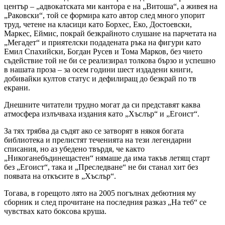
център – „адвокатската ми кантора е на „Витоша“, а живея на
„Раковски“, той се формира като автор след много упорит
труд, четене на класици като Борхес, Еко, Достоевски,
Маркес, Еймис, покрай безкрайното слушане на парчетата на
„Мегадет“ и приятелски подадената ръка на фигури като
Емил Спахийски, Богдан Русев и Тома Марков, без чието
съдействие той не би се реализирал толкова бързо и успешно
в нашата проза – за осем години шест издадени книги,
добивайки култов статус и дефилиращ до безкрай по тв
екрани.
Днешните читатели трудно могат да си представят каква
атмосфера излъчваха издания като „Хъслър“ и „Егоист“.
За тях трябва да съдят ако се затворят в някоя богата
библиотека и прелистят теченията на тези легендарни
списания, но аз убедено твърдя, че както
„Никоганебъдинещастен“ нямаше да има такъв летящ старт
без „Егоист“, така и „Преследване“ не би станал хит без
появата на откъсите в „Хъслър“.
Тогава, в горещото лято на 2005 погълнах дебютния му
сборник и след прочитане на последния разказ „На теб“ се
чувствах като боксова круша.