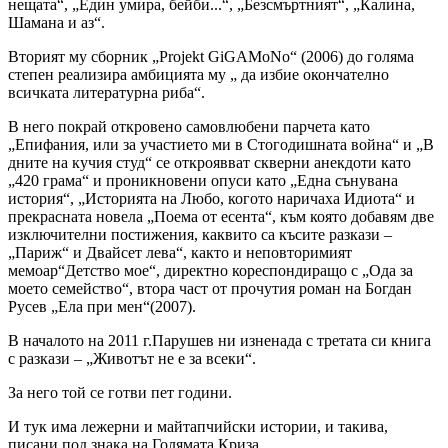
нещата“, „Един умира, бейби...“, „Безсмъртният“, „Калина,
Шамана и аз“.
Вторият му сборник „Projekt GiGAMoNo“ (2006) до голяма
степен реализира амбицията му „ да избие окончателно
всичката литературна риба“.
В него покрай откровено самовлюбени парчета като
„Епифания, или за участието ми в Стогодишната война“ и „В
дните на кучия студ“ се откроявват скверни анекдоти като
„420 грама“ и проникновени опуси като „Една сънувана
история“, „Историята на Любо, когото наричаха Идиота“ и
прекрасната новела „Поема от есента“, към която добавям две
изключителни постижения, каквито са късите разкази –
„Париж“ и Двайсет лева“, както и неповторимият
мемоар“Детство мое“, директно кореспондиращо с „Ода за
моето семейство“, втора част от прочутия роман на Богдан
Русев „Ела при мен“(2007).
В началото на 2011 г.Парушев ни изненада с третата си книга
с разкази – „Животът не е за всеки“.
За него той се готви пет години.
И тук има лежерни и майтапчийски истории, и такива,
писани под знака на Голямата Криза.