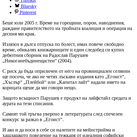
Threads
Bluesky
Pinterest
Беше юли 2005 г. Време на горещини, порои, наводнения,
раждане правителството на тройната коалиция и операция на
десния ми крак.
Излязох в дълга отпуска по болест, имах повече свободно
време, обикалях книжарниците и един следобед си купих
дебютния сборник на Радослав Парушев
„Никоганебъдинещастен“ (2004).
С риск да бъда оприличен от него на провинциален селянин
ще посоча, че ако не четях лъскави издания като „Егоист“,
„Хъслър“ „Плейбой“ или „Капитал лайт“ надали името на
корицата щеше да ми говори нещо.
Защото всъщност Парушев е продукт на лайфстайл средата и
аурата на тези списания.
Самият той тръгва уверено в литературата след спечелен
конкурс за разказ в „Егоист“.
И ако и да носи в себе си налепите на мейнстрийма и
хашлашкото поведение на тежкаря от идеалния софийски