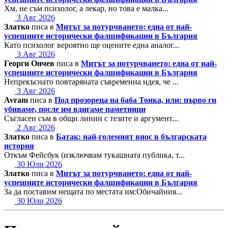
Хм, не съм психолог, а лекар, но това е малка...
3 Авг 2026
Златко
писа в
Митът за потурчването: една от най-
успешните исторически фалшификации в България
Като психолог вероятно ще оцените една аналог...
3 Авг 2026
Георги Ончев
писа в
Митът за потурчването: една от най-
успешните исторически фалшификации в България
Непрекъснато повтаряната съвременна идея, че ...
3 Авг 2026
Avram
писа в
Под прозореца на баба Тонка, или: първо ги
убиваме, после им вдигаме паметници
Съгласен съм в общи линии с тезите и аргумент...
2 Авг 2026
Златко
писа в
Батак: най-големият внос в българската
история
Откъм Фейсбук (изключвам тукашната публика, т...
30 Юли 2026
Златко
писа в
Митът за потурчването: една от най-
успешните исторически фалшификации в България
За да поставим нещата по местата им:Обичайния...
30 Юли 2026