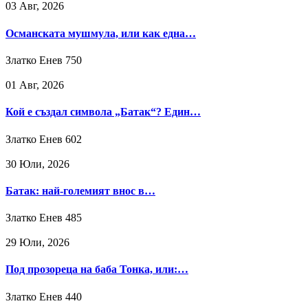
03 Авг, 2026
Османската мушмула, или как една…
Златко Енев
750
01 Авг, 2026
Кой е създал символа „Батак“? Един…
Златко Енев
602
30 Юли, 2026
Батак: най-големият внос в…
Златко Енев
485
29 Юли, 2026
Под прозореца на баба Тонка, или:…
Златко Енев
440